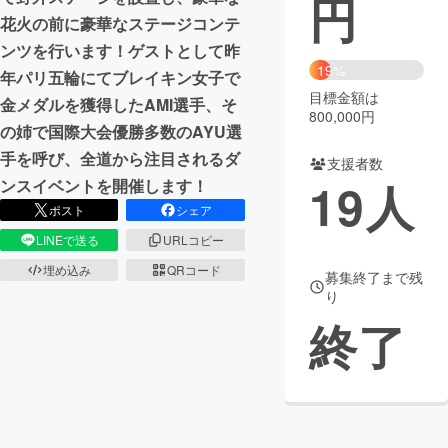
円
花火の前に豪華なステージコンテ
まちづくり・地域活性化
ンツを行います！ゲストとして昨
19%
年パリ五輪にてブレイキン女子で
目標金額は
CAMPFIRE for Social Good
CAMPFIRE Creation
金メダルを獲得したAMI選手、そ
800,000円
CAMPFIREふるさと納税
machi-ya
コミュニティ
の姉で国際大会優勝多数のAYU選
手を呼び、全道から注目されるダ
支援者数
19
人
ンスイベントを開催します！
ポスト
シェア
LINEで送る
URLコピー
埋め込み
QRコード
募集終了まで残
り
終了