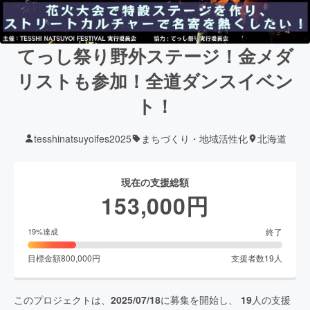
てっし祭り野外ステージ！金メダ
リストも参加！全道ダンスイベン
ト！
tesshinatsuyoifes2025
まちづくり・地域活性化
北海道
現在の支援総額
153,000
円
終了
19
%達成
目標金額
800,000
円
支援者数
19
人
このプロジェクトは、
2025/07/18
に募集を開始し、
19
人の支援