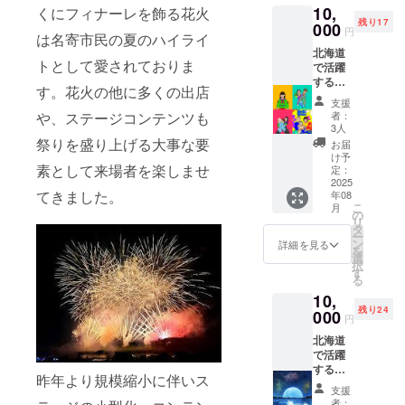
10,
くにフィナーレを飾る花火
しま
残り17
す。後
000
円
は名寄市民の夏のハイライ
日SNS
北海道
にも掲
トとして愛されておりま
で活躍
載致し
する作
ます。
す。花火の他に多くの出店
家「お
支援
いどん
や、ステージコンテンツも
者：
ちゃ
3人
ん。」
祭りを盛り上げる大事な要
お届
からの
け予
素として来場者を楽しませ
似顔
定：
絵！ ・
2025
てきました。
年08
支援後
こ
月
にメー
の
リ
ルを送
タ
ー
らせて
ン
詳細を見る
を
いただ
選
択
きます
す
る
のでそ
10,
の際に
残り24
希望す
000
円
る写真
北海道
をお受
で活躍
け取り
する作
致しま
昨年より規模縮小に伴いス
家「佐
す。 ・
支援
橋 朋
メール
者：