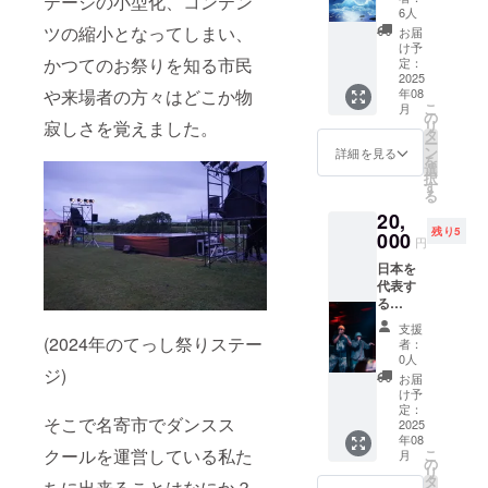
テージの小型化、コンテン
幸」の
の返信
6人
スプ
の際に
ツの縮小となってしまい、
お届
レー
は氏名
け予
アート
かつてのお祭りを知る市民
の記載
定：
原画
2025
をよろ
や来場者の方々はどこか物
年08
(A4)サ
しくお
こ
月
イズ！
願い致
の
寂しさを覚えました。
リ
しま
タ
ー
す。
ン
詳細を見る
を
選
択
す
る
20,
残り5
000
円
日本を
代表す
る
Human
支援
Beatbo
(2024年のてっし祭りステー
者：
xer、
0人
ジ)
Tatsuak
お届
i&Fuga
け予
のサイ
定：
そこで名寄市でダンスス
ン！お
2025
年08
二人に
クールを運営している私た
こ
月
サイン
の
リ
を持っ
タ
ちに出来ることはなにか？