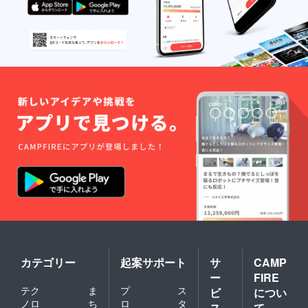
カテゴリー
起案サポート
サ
CAMP
ー
FIRE
テク
ま
プ
ス
ビ
につい
ノロ
ち
ロ
タ
ス
て