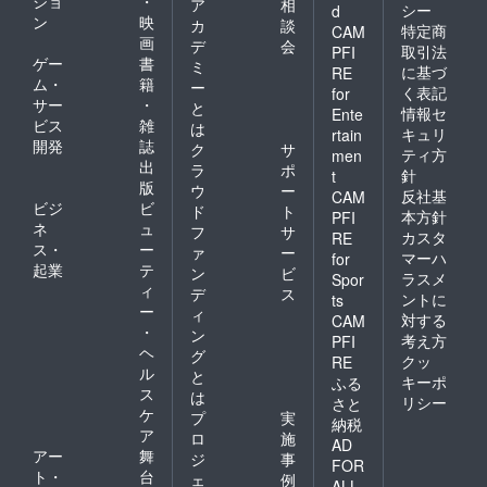
ショ
・
ア
相
シー
d
ン
映
カ
談
特定商
CAM
画
デ
会
取引法
PFI
ゲー
書
ミ
に基づ
RE
ム・
籍
ー
く表記
for
サー
・
と
情報セ
Ente
ビス
雑
は
キュリ
rtain
開発
誌
ク
サ
ティ方
men
出
ラ
ポ
針
t
版
ウ
ー
反社基
CAM
ビジ
ビ
ド
ト
本方針
PFI
ネ
ュ
フ
サ
カスタ
RE
ス・
ー
ァ
ー
マーハ
for
起業
テ
ン
ビ
ラスメ
Spor
ィ
デ
ス
ントに
ts
ー
ィ
対する
CAM
・
ン
考え方
PFI
ヘ
グ
クッ
RE
ル
と
キーポ
ふる
ス
は
リシー
さと
ケ
プ
実
納税
ア
ロ
施
AD
アー
舞
ジ
事
FOR
ト・
台
ェ
例
ALL