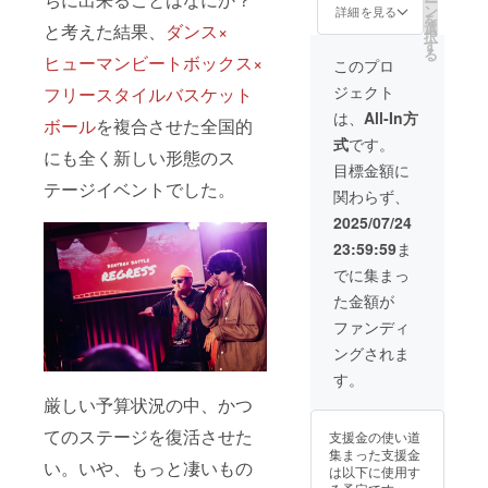
ー
てもら
ン
詳細を見る
を
い撮影
選
と考えた結果、
ダンス×
択
したお
す
る
礼の動
ヒューマンビートボックス×
このプロ
画と一
ジェクト
フリースタイルバスケット
緒にお
送りし
は、
All-In方
ボール
を複合させた全国的
ます！
式
です。
にも全く新しい形態のス
目標金額に
テージイベントでした。
関わらず、
2025/07/24
23:59:59
ま
でに集まっ
た金額が
ファンディ
ングされま
す。
厳しい予算状況の中、かつ
てのステージを復活させた
支援金の使い道
集まった支援金
い。いや、もっと凄いもの
は以下に使用す