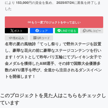
により
153,000
円の資金を集め、
2025/07/24
に募集を終了しま
した
もう一度プロジェクトをやってほしい
ポスト
シェア
LINEで送る
URLコピー
埋め込み
QRコード
名寄の夏の風物詩「てっし祭り」で野外ステージを設置
し、豪華な花火の前に豪華なステージコンテンツを行い
ます！ゲストとして昨年パリ五輪にてブレイキン女子で
金メダルを獲得したAMI選手、その姉で国際大会優勝多
数のAYU選手を呼び、全道から注目されるダンスイベン
トを開催します！
このプロジェクトを見た人はこちらもチェックし
ています