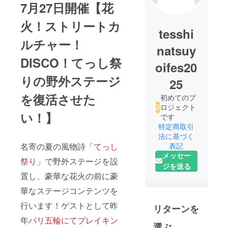
7月27日開催
【花
火！ストリートカ
tesshi
ルチャー！
natsuy
DISCO！てっし祭
oifes20
りの野外ステージ
25
を復活させた
初めてのプ
ロジェクト
い！】
です
特定商取引
法に基づく
名寄の夏の風物詩
「てっし
表記
メッセー
祭り」
で野外ステージを設
ジを送る
置し、豪華な花火の前に豪
華なステージコンテンツを
行います！ゲストとして昨
リターンを
年
パリ五輪にてブレイキン
選ぶ