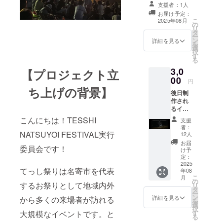
お礼の手紙！
支援者：1人
お届け予定：
こ
2025年08月
の
リ
タ
ー
ン
詳細を見る
を
選
択
す
る
3,0
【プロジェクト立
00
円
ち上げの背景】
後日制
作され
るイベ
ント動
こんにちは！TESSHI
支援
画のエ
者：
ンドク
NATSUYOI FESTIVAL実行
12人
レジッ
お届
委員会です！
トの記
け予
名。 ・
定：
収録時
2025
てっし祭りは名寄市を代表
年08
間：3〜
こ
月
4分間
の
するお祭りとして地域内外
リ
・提供
タ
ー
方法：
ン
詳細を見る
から多くの来場者が訪れる
を
メール
選
択
にURL
大規模なイベントです。と
す
る
を記載