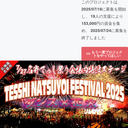
このプロジェクトは、
2025/07/18
に募集を開始
し、
19
人の支援により
153,000
円の資金を集
め、
2025/07/24
に募集を
終了しました
もう一度プロジェク
トをやってほしい