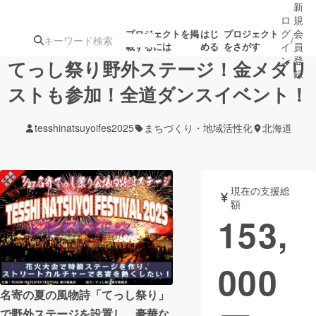
新
ロ
規
グ
会
プロジェクトを掲
はじ
プロジェクト
/
載するには
める
をさがす
イ
員
ン
登
てっし祭り野外ステージ！金メダリ
録
ストも参加！全道ダンスイベント！
人気のプロ
注目のリ
注目の新着プロ
募集終了が近いプ
もうすぐ公開
tesshinatsuyoifes2025
まちづくり・地域活性化
北海道
ジェクト
ターン
ジェクト
ロジェクト
されます
アート・写真
音楽
現在の支援総
額
153,
テクノロジー・ガジェット
ゲーム・サ
000
映像・映画
書籍・雑誌
名寄の夏の風物詩「てっし祭り」
ビジネス・起業
チャレンジ
で野外ステージを設置し、豪華な