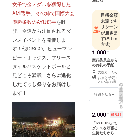
女子で金メダルを獲得した
AMI選手
、
その姉で国際大会
目標金額
未達でも
優勝多数のAYU選手
を呼
リターン
び、全道から注目されるダ
が届きま
す
(All-in
ンスイベントを開催しま
方式)
す！他DISCO、ヒューマン
1,000
円
ビートボックス、フリース
実行委員会から
のお礼の手紙！
タイルバスケットボールと
支援者：1人
見どころ満載！
さらに進化
お届け予定：
こ
2025年08月
したてっし祭りをお届けし
の
リ
タ
ー
ます！
ン
詳細を見る
を
選
択
す
る
2,000
円
残り29
「6STEPS」で
ダンスを頑張る
生徒たちからの