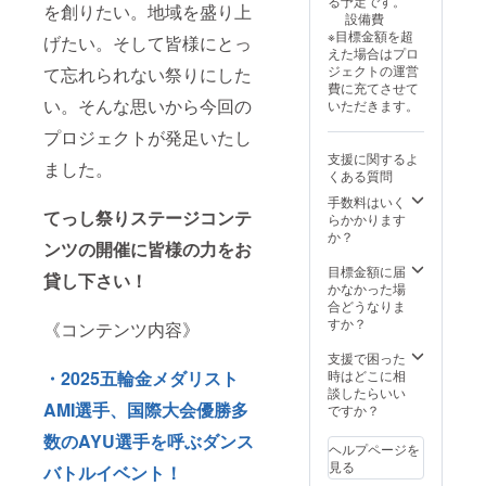
る予定です。
を創りたい。地域を盛り上
設備費
※目標金額を超
げたい。そして皆様にとっ
えた場合はプロ
ジェクトの運営
て忘れられない祭りにした
費に充てさせて
い。そんな思いから今回の
いただきます。
プロジェクトが発足いたし
支援に関するよ
ました。
くある質問
手数料はいく
てっし祭りステージコンテ
らかかります
か？
ンツの開催に皆様の力をお
目標金額に届
貸し下さい！
かなかった場
合どうなりま
すか？
《コンテンツ内容》
支援で困った
・2025五輪金メダリスト
時はどこに相
談したらいい
AMI選手、国際大会優勝多
ですか？
数のAYU選手を呼ぶダンス
ヘルプページを
見る
バトルイベント！