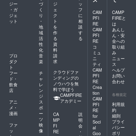
ジー
づ
ジ
ッ
・ガ
く
ェ
フ
CAM
CAMP
ジェ
り
ク
に
PFI
FIREと
ット
・
ト
相
RE
は
地
を
談
CAM
あんし
域
作
す
PFI
ん・安
活
る
る
RE
全への
性
資
コ
取り組
化
料
ミュ
み
プロ
音
請
ニ
ニュー
ダク
楽
求
ティ
ス
ト
CAM
ヘルプ
クラウドファ
フー
チ
PFI
お問い
ンディングの
ド・
ャ
RE
合わせ
ノウハウを無
飲食
レ
Crea
料で学ぼう
店
ン
tion
各種規定
CAMPFIRE
ジ
CAM
アカデミー
アニ
ス
利用規
PFI
メ・
ポ
約
RE
漫画
ー
CA
説
細則
for
ツ
MP
明
プライ
Soci
ファ
映
FI
会
バシー
al
ッ
像
RE
・
ポリ
Goo