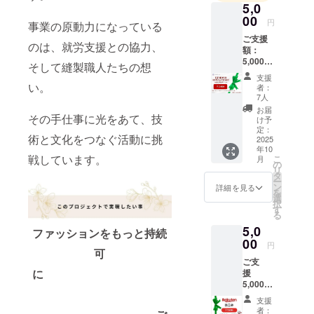
5,0
う想いで、
00
円
事業の原動力になっている
リメイクを
ご支援
通じたあた
のは、就労支援との協力、
額：
たかい循環
5,000円
そして縫製職人たちの想
以下の
を広げてい
支援
アイテ
い。
者：
ます。
ムから1
7人
点お選
お届
びいた
その手仕事に光をあて、技
け予
だけま
定：
術と文化をつなぐ活動に挑
す ・ス
2025
年10
カーフ
戦しています。
こ
月
（首元
の
リ
に華や
タ
ー
かさを
ン
詳細を見る
を
プラ
選
択
ス。和
す
る
モダン
5,0
な装い
ファッションをもっと持続
にもお
00
円
可
すす
ご支
め）
に
援
参考サ
5,000円
イズ：
楽天で
約
支援
使える
160cm
者：