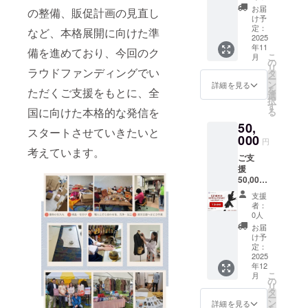
後に専
本リ
用いた
でご提
の、着
当店
の一
キュ
お届
「無地
の整備、販促計画の見直し
用の
ターン
だけま
案いた
物地で
「サー
着） ・
け予
ラーワ
がい
クーポ
では、
す。 ・
しま
仕立て
キュ
定：
サロ
ンズ」
など、本格展開に向けた準
い」な
ンコー
以下の2
クーポ
す。 ・
るオー
2025
ラーワ
ペット
■ クー
どのご
ドを
つの方
ンのご
年11
ご希望
ダーメ
ンズ」
備を進めており、今回のク
（カ
ポン内
要望が
メール
こ
法から
月
利用は1
を伺っ
イドド
の楽天
の
ジュア
容：ご
あれ
等にて
リ
アイテ
回限り
た上
レス 上
ラウドファンディングでい
市場店
タ
ルなが
支援金
ば、ぜ
お送り
ー
ムをお
です。
で、一
質な着
でご利
ン
ら個性
詳細を見る
額
ひお聞
しま
を
選びい
ただくご支援をもとに、全
・クー
緒に
物の色
用いた
選
が光る
20,000
かせ 下
す。 ・
択
ただけ
ポン金
ぴった
柄や風
だける
す
ユニー
円 → 楽
さい。
当店
国に向けた本格的な発信を
る
ます、
額が商
りの一
合いを
お得な
クアイ
天で使
ご希望
「サー
1.
品金額
50,
枚を選
活か
クーポ
テム）
える
スタートさせていきたいと
に近い
キュ
オー
を上
びま
し、和
000
ン券を
■リメイ
24,000
円
生地を
ラーワ
ダーメ
回った
しょ
の美し
ご用意
クに使
考えています。
円分
ご提案
ンズ」
イドリ
場合、
ご支
う。 ・
さと洋
してお
用する
クーポ
させて
の楽天
メイク
差額の
援
ご希望
のエレ
りま
着物生
ン ※実
いただ
市場商
2. 楽
返金は
50,000
がない
ガンス
す。 ご
地は当
際の
きます
品ペー
天掲載
できま
円 裏
場合
が融合
支援金
社が保
クーポ
支援
が、着
ジにて
商品か
せん。
地に着
は、こ
した特
額に応
有する
者：
ン金額
物地は
ご希望
ら選択
・クー
物の襦
ちらで
別 なド
じて、
0人
一点物
や割合
すべて
の商品
当
ポン金
袢をあ
おすす
レスを
楽天店
の着物
お届
は、リ
一点物
をお選
社の楽
額が商
しらっ
めをセ
お届け
舗での
け予
地から
ターン
のた
びいた
天
品金額
た、世
レクト
しま
定：
商品購
お選び
ごとに
め、在
だき、
ショッ
を下回
界にひ
2025
させて
す。 ■
入時に
いただ
明記い
庫に限
決済時
プにて
年12
る場
とつの
いただ
オー
ご利用
きま
たしま
りがご
こ
にクー
月
販売し
合、差
オー
きま
ダー内
の
いただ
す。
す。 ■
ざいま
リ
ポン
ている
額はお
ダー
す。 ■
容の詳
タ
ける
「こん
クーポ
す。 そ
ー
コード
人気ア
客様の
ジャ
お手持
細 ご支
ン
クーポ
詳細を見る
な色合
ン利用
の際は