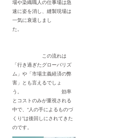
いたし
場や染織職人の仕事場は急
ます。
速に姿を消し、縫製現場は
Q. 楽天
以外で
一気に衰退しまし
も使え
ます
た。
か？ A.
クーポ
ンは楽
天市場
「サー
この流れは
キュ
ラーワ
「行き過ぎたグローバリズ
ンズ」
店舗の
ム」や「市場主義経済の弊
みで有
効で
害」とも言えるでしょ
す。 そ
の他、
う。 効率
ご不明
とコストのみが重視される
点があ
ればお
中で、“人の手によるものづ
気軽に
お問い
くり”は後回しにされてきた
合わせ
くださ
のです。
い。 皆
さまの