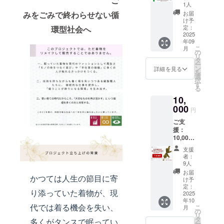
ご
お得な
×30cm
1人
商品券
・クッ
みをごみで終わらせない循
お届
をリ
ション
け予
ターン
カバー
定：
環型社会へ
として
2025
（イン
年09
ご提供
テリア
こ
月
させて
のアク
の
リ
頂きま
セント
タ
ー
す。
に）
ン
詳細を見る
を
【楽天
※最大2
選
択
クーポ
個まで
す
る
ンご利
制作可
10,
用に関
能 参
するご
000
考サイ
円
案内】
ズ：約
ご支
このた
45cm×
援：
びご支
45cm
10,000
援いた
・サ
円コー
だいた
コッ
支援
ス 以下
皆さま
シュ
者：
の中か
には、
（スマ
9人
ら【1
当店
ホや財
お届
かつては人生の節目に寄
点】お
「サー
布が入
け予
選びい
キュ
定：
るサイ
り添っていた着物が、現
ただけ
2025
ラーワ
ズ）
年10
ます。
ンズ」
ちょっ
代では着る機会を失い、
こ
月
・スト
の楽天
の
とした
リ
レート
市場店
タ
外出や
多くがタンスで眠ってい
ー