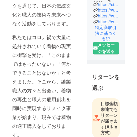
ones」代
https://circular-ones.jp/
クを通じて、日本の伝統文
表。
https://www.rakuten.co.jp/circular-ones/
化と職人の技術を未来へつ
神奈川県を
https://www.japan-imex.com/
https://www.instagram.com/ciucircular_one/
拠点に、タ
なぐ活動をしております。
特定商取引
ンスに眠る
法に基づく
着物に再び
私たちはコロナ禍で大量に
表記
命を吹き込
メッセー
処分されていく着物の現実
み、縫製職
ジを送る
に衝撃を受け、「このまま
人の雇用を
守りながら
ではもったいない」「何か
伝統文化の
できることはないか」と考
継承に取り
リターンを
えました。そこから、縫製
組んでいま
選ぶ
す。
職人の方々と出会い、着物
大量生産・
の再生と職人の雇用創出を
大量消費の
目標金額
同時に実現するリメイク事
未達でも
時代に、
リターン
「手仕事の
業が始まり、現在では着物
が届きま
価値をもう
の適正購入をしておりま
す
(All-in
一度見直し
方式)
す。
たい」とい