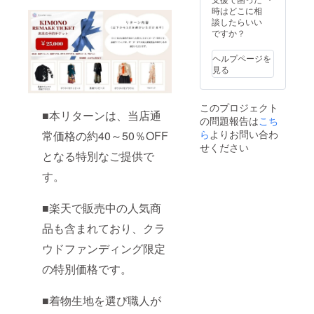
た商品
ており
60,000
効で
所をご
真を送
・クー
可能で
・有効
サイズのヒアリ
時はどこに相
の？ ・
のサイ
ます。
円分
す。 そ
相談い
付） ・
ポンは
す。
期限が
ング 制作開始
談したらいい
ご支援
ズ変更
思い出
クーポ
の他、
ただく
「淡い
「サー
【サイ
ござい
（製作期間：約
ですか？
後、
や返品
の詰
ン ※実
ご不明
■裏地に
色が良
キュ
ズにつ
ますの
1〜2ヶ月） 完成
LINEや
はでき
まった
際の
点があ
使う襦
い」
ラーワ
いて】
で、期
後、配送（基本
メール
ます
ヘルプページを
着物
クーポ
ればお
袢につ
「大胆
ンズ」
・サイ
限内に
2025年10月以降
等で複
か？ A.
見る
や、タ
ン金額
気軽に
いて 当
な和柄
楽天店
ズ展開
ご利用
より順次） ・有
数の生
原則と
ンスに
や割合
お問い
社の一
が希
舗での
は、楽
くださ
効期間：2025年
地候補
して、
眠って
は、リ
合わせ
点物襦
望」な
みご使
天ペー
い。
8月1日〜2026年
を写真
お客様
いる着
ターン
くださ
袢より
どのリ
このプロジェクト
用いた
ジにて
（2026
12月31日までの
でご提
都合に
■本リターンは、当店通
物を、
ごとに
い。 皆
数点ご
クエス
だけま
の問題報告は
各商品
こち
年12月
17か月間 ※リ
案いた
よる返
新しい
明記い
さまの
提案
トも承
す。 ・
のサイ
31日）
ら
よりお問い合わ
常価格の約40～50％OFF
ターン品の出荷
しま
品・交
カタチ
たしま
ご支援
（LINE/
ります
クーポ
ズ表を
■ よく
は2025年10月と
す。 ・
せください
換は受
で甦ら
す。 ■
に心よ
メール
・在庫
ンのご
ご確認
となる特別なご提供で
あるご
ありますが、支
ご希望
け付け
せま
クーポ
り感謝
で写真
の関係
利用は1
いただ
質問 Q.
援頂いてから順
を伺っ
ており
す。
ン利用
申し上
送付）
でご希
す。
回限り
けま
クーポ
次お送りしま
た上
ませ
状態や
方法：
げま
ご希望
望に沿
です。
す。 ・
ンはい
す。 急ぎの場
で、一
ん。
素材に
・リ
す。
がある
えない
・クー
基本サ
つ届き
合はコメント頂
緒に
ただ
よって
ターン
場合
■楽天で販売中の人気商
場合
ポン金
イズ
ます
きますようお願
ぴった
し、商
は加工
として
は、で
は、近
額が商
（S〜
か？ A.
い致します。
りの一
品不良
品も含まれており、クラ
が難し
クーポ
きる限
しいイ
品金額
3L）を
ご支援
枚を選
や当社
い場合
ンをご
り近い
メージ
を上
もと
完了
びま
ウドファンディング限定
の手違
もござ
選択い
イメー
の生地
回った
に、ご
後、
しょ
いが
います
ただい
ジの柄
をご提
場合、
希望に
の特別価格です。
メール
う。 ・
あった
が、そ
た方に
を優先
案いた
差額の
応じて
または
ご希望
場合に
の際は
は、
してご
します
返金は
微調整
キャン
がない
は誠意
丁寧に
ご支援
案内 ■
■ご支援
できま
■着物生地を選び職人が
が可能
プファ
場合
をもっ
ご相談
後に専
ご支援
から納
せん。
です。
イヤー
は、こ