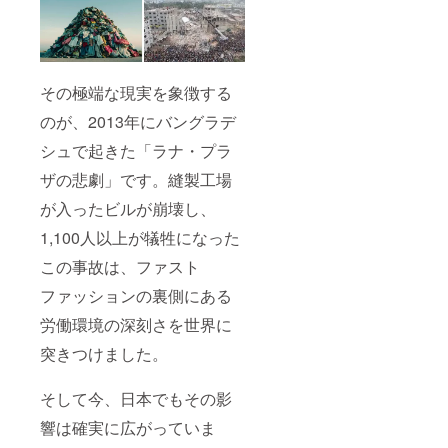
ご支援
に心よ
り感謝
申し上
げま
す。
その極端な現実を象徴する
のが、2013年にバングラデ
シュで起きた「ラナ・プラ
ザの悲劇」です。縫製工場
が入ったビルが崩壊し、
1,100人以上が犠牲になった
この事故は、ファスト
ファッションの裏側にある
労働環境の深刻さを世界に
突きつけました。
そして今、日本でもその影
響は確実に広がっていま