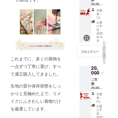
びご支
（ビジ
対象店
に応じ
20,000
援いた
ネスに
舗： 楽
て調整
円 以
だいた
も
天市場
も可能
支援
下の中
皆さま
フォー
内
者：
ですの
から【1
には、
マルに
7人
「サー
で、お
点】お
当店
も映え
キュ
お届
気軽に
選びい
「サー
る一点
け予
ラーワ
ご相談
ただけ
キュ
定：
もの）
ンズ」
くださ
ます。
2025
ラーワ
・帯
■ クー
い。 ■
年10
・アロ
ンズ」
バッグ
ポン内
リメイ
こ
月
ハシャ
の楽天
の
（着物
容：ご
クに使
リ
ツ（着
市場店
タ
帯を再
支援金
用する
ー
物地の
でご利
ン
利用し
詳細を見る
額5,000
着物生
を
個性が
用いた
選
た存在
円 → 楽
地は当
択
これまでに、多くの着物を
際立
だける
す
感ある
天で使
社が保
る
つ、夏
お得な
バッ
える
有する
一点ずつ丁寧に選び、すべ
20,
に映え
クーポ
グ） ■
6,000円
一点物
る人気
000
ン券を
リメイ
分クー
円
て適正購入してきました。
の着物
アイテ
ご用意
クに使
ポン ※
地から
ご支
ム） ・
してお
用する
実際の
お選び
援
羽織
りま
着物生
生地の質や保存状態をしっ
クーポ
いただ
20,000
（現代
す。 ご
地は当
ン金額
きま
円 楽天
風にア
かりと見極めた上で、リメ
支援金
社が保
や割合
支援
す。
で使え
レンジ
額に応
有する
者：
は、リ
「こん
るお得
イクにふさわしい着物だけ
した軽
じて、
0人
一点物
ターン
な色合
な商品
やかな
楽天店
の着物
お届
ごとに
いがい
を厳選しています。
券をリ
羽織
舗での
け予
地から
明記い
い」
ターン
り） ・
定：
商品購
お選び
たしま
「和柄
として
2025
半袖Y