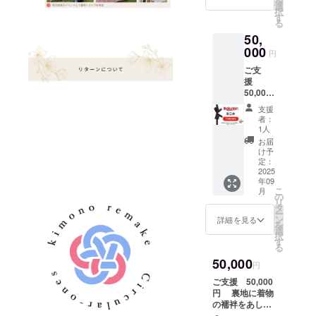
を
をご入
イテム
ご負担
ケット
ちの着
援後、
選
ンコー
いがい
方法：
代替の
択
力くだ
から、
となり
表地に
物をお
お客様
す
ドを発
い」
・リ
ご提案
る
さい。
デザイ
ます。
は、上
送りい
のご希
行いた
「和柄
ターン
をさせ
■ 注意
ンをお
50,
・有効
質なメ
ただい
望を伺
しま
が好
として
ていた
事項：
選びい
期限が
イドイ
000
てのリ
いなが
す。 ■
き」
円
クーポ
だく場
・クー
ただく
ござい
ンジャ
メイク
ら以
クーポ
「無地
ンをご
合がご
ポンは
こ
ご支
ますの
パンの
も承っ
下、内
ン利用
がい
選択い
ざいま
「サー
と
援
で、期
スーツ
ており
容をカ
対象店
い」な
ただい
すの
キュ
も可能
50,000
限内に
生地を
ます。
スタマ
舗：楽
どのご
た方に
で、あ
ラーワ
です。
円円 楽
ご利用
使用。
思い出
イズし
天市場
要望が
支援
は、
らかじ
ンズ」
【サイ
天で使
くださ
裏地に
の詰
て お仕
内
者：
あれ
ご支援
めご了
楽天店
ズにつ
えるお
い。 ■
は、柄
まった
立てい
1人
「サー
ば、ぜ
後に専
承くだ
舗での
いて】
得な商
よくあ
の美し
着物
たしま
キュ
お届
ひお聞
用の
さい。
みご使
・サイ
品券を
るご質
い着物
や、タ
す。 ・
け予
ラーワ
かせ下
クーポ
【選べ
用いた
ズ展開
リター
問 Q.
の襦袢
定：
ンスに
ドレス
ンズ」
さい。
ンコー
る2つの
だけま
は、楽
ンとし
2025
クーポ
を組み
眠って
のシル
■ クー
ご希望
ドを
制作ス
す。 ・
年09
天ペー
てご提
ンはい
合わ
いる着
エット
ポン内
に近い
メール
こ
タイ
月
クーポ
ジにて
供させ
つ届き
せ、和
の
物を、
（Aライ
容：ご
生地を
等にて
リ
ル】
ンのご
各商品
て頂き
ます
と洋の
タ
新しい
ン、マ
支援金
ご提案
お送り
ー
本リ
利用は1
のサイ
ます。
か？ A.
感性が
ン
カタチ
キシ
詳細を見る
額
させて
しま
を
ターン
回限り
ズ表を
【楽天
ご支援
共存す
選
で甦ら
丈、ミ
30,000
いただ
す。 ・
択
では、
です。
ご確認
クーポ
完了
る一着
す
せま
モレ丈
円 → 楽
きます
当店
る
以下の2
・クー
いただ
ンご利
後、
をお仕
す。
など）
天で使
が、着
「サー
つの方
ポン金
50,000
けま
用に関
メール
立てい
状態や
・袖の
円
える
物地は
キュ
法から
額が商
す。 ・
するご
または
たしま
素材に
長さ、
36,000
すべて
ラーワ
ご支援 50,000
アイテ
品金額
基本サ
案内】
キャン
す。 ■
よって
スカー
円分
一点物
ンズ」
円 裏地に着物
ムをお
を上
イズ
このた
プファ
オー
は加工
ト部分
クーポ
のた
の楽天
の襦袢をあし
選びい
回った
（S〜
びご支
イヤー
ダー内
が難し
のボ
ン ※実
め、在
市場商
らった、世界に
ただけ