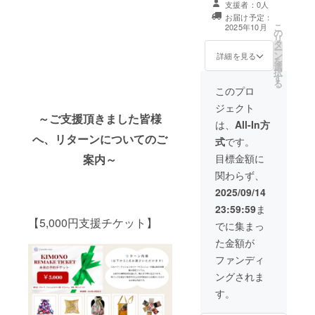
場合、
3L）を
援いた
のメッ
容の詳
支援者：0人
い場合
リュー
際の
庫に限
品ペー
ひとつのオー
ます、
差額の
もと
だいた
セージ
細 ジャ
もござ
ム感な
お届け予定：
クーポ
りがご
ジにて
ダージャケット
1.
返金は
に、ご
皆さま
機能に
ケット
こ
2025年10月
います
ど、全
ン金額
ざいま
ご希望
の
表地には、上質
オー
できま
希望に
には、
て順次
は、ご
リ
が、そ
体のデ
や割合
す。 そ
の商品
タ
なメイドイン
ダーメ
せん。
応じて
当店
ご案内
支援後
ー
の際は
ザイン
は、リ
の際は
をお選
ン
ジャパンのスー
イドリ
詳細を見る
・クー
微調整
「サー
いたし
に以下
を
丁寧に
イメー
ターン
代替の
びいた
選
ツ生地を使用。
メイク
ポン金
が可能
キュ
ます。
の内容
択
ご相談
ジ ・そ
ごとに
ご提案
だき、
す
裏地には、柄の
2. 楽
額が商
です。
ラーワ
Q. クー
をフル
る
させて
の他ご
明記い
をさせ
決済時
美しい着物の襦
天掲載
このプロ
品金額
・生地
ンズ」
ポンを
カスタ
いただ
要望
たしま
ていた
にクー
袢を組み合わ
商品か
を下回
はどう
の楽天
使って
ム対応
きま
（リボ
ジェクト
す。 ■
だく場
ポン
せ、和と洋の感
ら選択
る場
やって
市場店
注文し
いたし
～ご支援頂きました皆様
す。 ・
ンや共
クーポ
合がご
コード
性が共存する一
当社の
は、
All-In方
合、差
選ぶ
でご利
た商品
ます。
有効期
布の装
ン利用
ざいま
をご入
着をお仕立てい
楽天
額はお
の？ ・
用いた
へ、リターンについてのご
のサイ
ボタン
間：
飾な
式
です。
方法：
すの
力くだ
たします。 ■
ショッ
客様の
ご支援
だける
ズ変更
（色・
2025年
ど）も
・リ
で、あ
さい。
オーダー内容の
プにて
目標金額に
案内～
ご負担
後、
お得な
や返品
形状）
8月1
可能な
ターン
らかじ
■ 注意
詳細 ジャケット
販売し
となり
LINEや
クーポ
はでき
ステッ
日〜
範囲で
関わらず、
として
めご了
事項：
は、ご支援後に
ている
ます。
メール
ン券を
ます
チ（色
2026年
対応 ■
クーポ
承くだ
・クー
以下の内容をフ
人気ア
2025/09/14
・有効
等で複
ご用意
か？ A.
指定可
12月31
サイズ
ンをご
さい。
ポンは
ルカスタム対応
イテム
期限が
数の生
してお
原則と
能） 襦
日まで
の決定
23:59:59
ま
選択い
【選べ
「サー
いたします。 ボ
から、
ござい
地候補
りま
して、
袢裏地
の17か
につい
ただい
【5,000円支援チケット】
る2つの
キュ
タン（色・形
デザイ
でに集まっ
ますの
を写真
す。 ご
お客様
（複数
月間 ※
て（以
た方に
制作ス
ラーワ
状） ステッチ
ンをお
で、期
でご提
支援金
都合に
候補か
リター
下いず
た金額が
は、
タイ
ンズ」
（色指定可能）
選びい
限内に
案いた
額に応
よる返
ら画像
ン品の
れか）
ご支援
ル】 ・
楽天店
襦袢裏地（複数
ただく
ファンディ
ご利用
しま
じて、
品・交
で選
出荷は
ご支援
後に専
本リ
舗での
候補から画像で
ことも
くださ
す。 ・
楽天店
換は受
択） ■
2025年
後、縫
ングされま
用の
ターン
みご使
選択） ■サイズ
可能で
い。
ご希望
舗での
け付け
サイズ
10月と
製職人
クーポ
では、
用いた
の決定について
す。
す。
（2026
を伺っ
商品購
ており
の決定
ありま
との打
ンコー
以下の2
だけま
（以下いずれ
【サイ
年12月
た上
入時に
ませ
につい
すが、
ち合わ
ドを
つの方
す。 ・
か） 寸法表をご
ズにつ