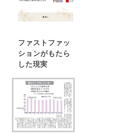
場合は
差額の
コメン
うお願
ます
眠って
効で
の17か
コメン
返金は
ト頂き
い致し
か？ A.
いる着
す。 そ
月間 ※
ト頂き
できま
ますよ
ます。
原則と
物を、
の他、
リター
ますよ
せん。
うお願
して、
新しい
ご不明
ン品の
うお願
・クー
い致し
お客様
カタチ
点があ
出荷は
い致し
ポン金
ます。
都合に
で甦ら
ればお
2025年
ます。
額が商
よる返
せま
気軽に
10月と
品金額
品・交
す。
お問い
ありま
を下回
ファストファッ
換は受
状態や
合わせ
すが、
る場
け付け
素材に
くださ
支援頂
合、差
ションがもたら
ており
よって
い。 皆
いてか
額はお
ませ
は加工
さまの
ら順次
客様の
ん。
が難し
した現実
ご支援
お送り
ご負担
ただ
い場合
に心よ
しま
となり
し、商
もござ
り感謝
す。
ます。
品不良
います
申し上
急ぎの
・有効
や当社
が、そ
げま
場合は
期限が
の手違
の際は
す。
コメン
ござい
いが
丁寧に
ト頂き
ますの
あった
ご相談
ますよ
で、期
場合に
させて
うお願
限内に
は誠意
いただ
い致し
ご利用
をもっ
きま
ます。
くださ
て対応
す。 ・
い。
いたし
有効期
（2026
ます。
間：
年12月
Q. 楽天
2025年
31日）
以外で
8月1