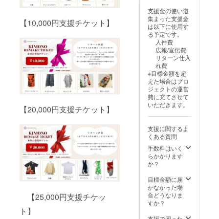
31日）
で、一
ご利用
ん。
て（以
支援頂
せで寸
メール
法から
クーポ
記入いただく
いて】
■ よく
緒に
いただ
ただ
下いず
支援金の使い道
いてか
法表を
等にて
アイテ
ンのご
（バスト、ウエ
・サイ
あるご
ぴった
ける
し、商
れか）
集まった支援金
ら順次
ご記入
お送り
ムをお
【10,000円支援チケット】
利用は1
スト、肩幅、着
ズ展開
質問 Q.
りの一
クーポ
品不良
寸法表
は以下に使用す
お送り
いただ
しま
選びい
回限り
丈、袖丈 など）
は、楽
クーポ
枚を選
ンコー
や当社
をご記
る予定です。
しま
く （バ
す。 ・
ただけ
です。
お手持ちのジャ
天ペー
ンはい
びま
ドを発
の手違
入いた
人件費
す。
スト、
当店
ます、
・クー
ケットの寸法を
ジにて
つ届き
しょ
行いた
いが
だく
広報/宣伝費
急ぎの
ウエス
「サー
1. オー
ポン金
測っていただく
各商品
ます
う。 ・
しま
あった
（バス
リターン仕入
場合は
ト、肩
キュ
ダーメ
額が商
S・M・Lなどか
のサイ
か？ A.
ご希望
す。 ■
場合に
ト、ウ
れ費
コメン
幅、着
ラーワ
イドリ
品金額
らお選びいただ
ズ表を
ご支援
がない
クーポ
は誠意
エス
※目標金額を超
ト頂き
丈、袖
ンズ」
メイク
を上
き、補正箇所を
ご確認
完了
場合
ン利用
をもっ
ト、肩
えた場合はプロ
ますよ
丈 な
の楽天
2. 楽天
回った
ご相談いただく
いただ
後、
は、こ
対象店
て対応
幅、着
ジェクトの運営
うお願
ど） ■
市場商
掲載商
場合、
■裏地に使う襦袢
けま
メール
ちらで
舗：楽
いたし
丈、袖
費に充てさせて
い致し
使用す
品ペー
品から
差額の
について 当社の
す。 ・
または
おすす
天市場
ます。
丈 な
いただきます。
ます。
る着物
ジにて
選択 当
返金は
【20,000円支援チケット】
一点物襦袢より
基本サ
キャン
めをセ
内
Q. 楽天
ど） お
生地に
ご希望
社の楽
できま
数点ご提案
イズ
プファ
レクト
「サー
以外で
手持ち
ついて
の商品
天
せん。
（LINE/メールで
（S〜
イヤー
させて
キュ
も使え
のジャ
支援に関するよ
・当社
をお選
ショッ
・クー
写真送付） ご希
3L）を
のメッ
いただ
ラーワ
ます
ケット
くある質問
保有の
びいた
プにて
ポン金
望がある場合
もと
セージ
きま
ンズ」
か？ A.
の寸法
一点物
だき、
販売し
額が商
は、できる限り
手数料はいく
に、ご
機能に
す。 ■
■ クー
クーポ
を測っ
の着物
決済時
ている
品金額
近いイメージの
らかかります
希望に
て順次
お手持
ポン内
ンは楽
ていた
地から
にクー
人気ア
を下回
柄を優先してご
か？
応じて
ご案内
ちの着
容：ご
天市場
だく
数点ご
ポン
イテム
る場
案内 ■ご支援か
微調整
いたし
物をお
支援金
「サー
S・M・
提案い
コード
から、
合、差
ら納品までの流
目標金額に届
が可能
ます。
送りい
額
キュ
Lなどか
たしま
をご入
デザイ
額はお
れ ご支援後、
かなかった場
です。
Q. クー
ただい
50,000
ラーワ
らお選
す
力くだ
ンをお
客様の
LINEまたはメー
合どうなりま
・生地
【25,000円支援チケッ
ポンを
てのリ
円 → 楽
ンズ」
びいた
（LINE
さい。
選びい
ご負担
ルでご連絡 生
すか？
はどう
使って
メイク
天で使
店舗の
だき、
やメー
■ 注意
ただく
ト】
となり
地・裏地・ボタ
やって
注文し
も承っ
える
みで有
補正箇
ルで写
事項：
ことも
ます。
ン・ステッチ・
支援で困った
選ぶ