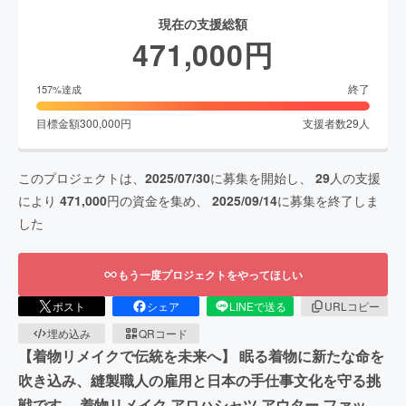
現在の支援総額
471,000
円
終了
157
%達成
目標金額
300,000
円
支援者数
29
人
このプロジェクトは、
2025/07/30
に募集を開始し、
29
人の支援
により
471,000
円の資金を集め、
2025/09/14
に募集を終了しま
した
もう一度プロジェクトをやってほしい
ポスト
シェア
LINEで送る
URLコピー
埋め込み
QRコード
【着物リメイクで伝統を未来へ】 眠る着物に新たな命を
吹き込み、縫製職人の雇用と日本の手仕事文化を守る挑
戦です。 着物リメイク アロハシャツ アウター ファッ