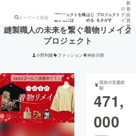
新
ロ
規
グ
会
プロジェクトを掲
はじ
プロジェクト
/
載するには
める
をさがす
イ
員
ン
登
縫製職人の未来を繋ぐ着物リメイク
録
プロジェクト
人気のプロ
注目のリ
注目の新着プロ
募集終了が近いプ
もうすぐ公開
小野利隆
ファッション
神奈川県
ジェクト
ターン
ジェクト
ロジェクト
されます
アート・写真
音楽
現在の支援総
額
471,
テクノロジー・ガジェット
ゲーム・サ
000
映像・映画
書籍・雑誌
ビジネス・起業
チャレンジ