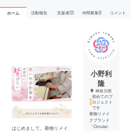
活動報告
支援者
仲間募集
コメント
ホーム
29
1
小野利
隆
神奈川県
初めてのプ
ロジェクト
です
着物リメイ
クブランド
「Circular-
はじめまして。着物リメイ