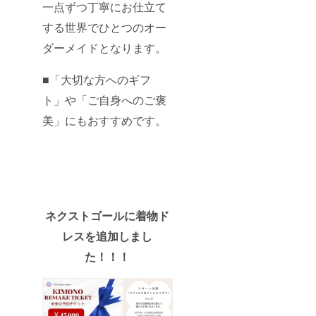
て対応
させて
用の
から納
一点ずつ丁寧にお仕立て
品まで
・クー
・生地
のメッ
ちらで
いたし
いただ
クーポ
品まで
の流れ
ポン金
はどう
セージ
おすす
ます。
きま
ンコー
する世界でひとつのオー
の流れ
ご支援
額が商
やって
機能に
めをセ
Q. 楽天
す。 ・
ドを
ご支援
後、
品金額
選ぶ
て順次
レクト
ダーメイドとなります。
以外で
有効期
メール
後、
LINEま
を下回
の？ ・
ご案内
させて
も使え
間：
等にて
LINEま
たは
る場
ご支援
いたし
いただ
ます
2025年
お送り
たは
メール
合、差
後、
ます。
■「大切な方へのギフ
きま
か？ A.
8月1
しま
メール
でご連
額はお
LINEや
Q. クー
す。 ■
クーポ
日〜
す。 ・
でご連
絡 着物
客様の
ト」や「ご自身へのご褒
メール
ポンを
お手持
ンは楽
2026年
当店
絡 生
地・デ
ご負担
等で複
使って
ちの着
天市場
12月31
「サー
地・裏
ザイ
美」にもおすすめです。
となり
数の生
注文し
物をお
「サー
日まで
キュ
地・ボ
ン・サ
ます。
地候補
た商品
送りい
キュ
の17か
ラーワ
タン・
イズ等
・有効
を写真
のサイ
ただい
ラーワ
月間 ※
ンズ」
ステッ
のヒア
期限が
でご提
ズ変更
てのリ
ンズ」
なお、
の楽天
チ・サ
リング
ござい
案いた
や返品
メイク
店舗の
「帯
市場商
イズの
制作開
ますの
しま
はでき
も承っ
みで有
バッ
品ペー
ヒアリ
始（製
で、期
す。 ・
ます
ており
効で
グ」
ジにて
ング 制
作期
限内に
ご希望
か？ A.
ます。
す。 そ
「ネク
ご希望
作開始
間：約
ご利用
を伺っ
原則と
ネクストゴールに着物ド
思い出
の他、
タイ」
の商品
（製作
1〜2ヶ
くださ
た上
して、
の詰
ご不明
につい
をお選
期間：
月） 完
い。
で、一
レスを追加しまし
お客様
まった
点があ
ては、
びいた
約1〜
成後、
（2026
緒に
都合に
着物
ればお
デザイ
だき、
2ヶ月）
配送
た！！！
年12月
ぴった
よる返
や、タ
気軽に
ン・構
決済時
完成
（基本
31日）
りの一
品・交
ンスに
お問い
造の都
にクー
後、配
2025年
■ よく
枚を選
換は受
眠って
合わせ
合上、
ポン
送（基
10月以
あるご
びま
け付け
いる着
くださ
楽天掲
コード
本2025
降より
質問 Q.
しょ
ており
物を、
い。 皆
載商品
をご入
年10月
順次）
クーポ
う。 ・
ませ
新しい