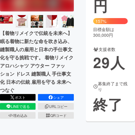
円
まちづくり・地域活性化
157%
目標金額は
CAMPFIRE for Social Good
CAMPFIRE Creation
【着物リメイクで伝統を未来へ】
300,000円
CAMPFIREふるさと納税
machi-ya
コミュニティ
眠る着物に新たな命を吹き込み、
縫製職人の雇用と日本の手仕事文
支援者数
29
人
化を守る挑戦です。 着物リメイク
アロハシャツ アウター ファッ
ション ドレス 縫製職人 手仕事文
化 日本の伝統 雇用を守る 未来へ
募集終了まで残
り
つなぐ
終了
ポスト
シェア
LINEで送る
URLコピー
埋め込み
QRコード