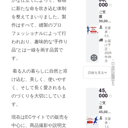
える
物地は
ンズ」
す。 そ
ラウス
000
ン券を
ピース
12,000
円
すべて
の楽天
の際は
に新たな命を吹き込む体制
（シー
ご用意
（着物
円分
一点物
市場商
代替の
ご支
ズン問
してお
の柄を
クーポ
のた
品ペー
ご提案
を整えてまいりました。製
援
わず活
りま
贅沢に
ン ※実
め、在
ジにて
をさせ
30,000
躍、柄
す。 ご
活かし
際の
庫に限
作はすべて、縫製のプロ
ご希望
ていた
円円 楽
の美し
支援金
た一
クーポ
支援
りがご
の商品
だく場
天で使
さが映
額に応
着） ■
者：
ン金額
フェッショナルによって行
ざいま
をお選
合がご
えるお
える一
じて、
0人
リメイ
や割合
す。 そ
びいた
ざいま
得な商
着） ・
楽天店
われおり、趣味的な“手作り
クに使
お届
は、リ
の際は
だき、
すの
品券を
ボウタ
舗での
け予
用する
ターン
代替の
決済時
で、あ
リター
イ付き
定：
品”とは一線を画す品質で
商品購
着物生
ごとに
ご提案
にクー
らかじ
ンとし
2025
ブラウ
入時に
地は当
明記い
をさせ
ポン
めご了
年09
す。
てご提
ス
ご利用
社が保
たしま
ていた
こ
コード
月
承くだ
供させ
（フォ
の
いただ
有する
す。 ■
だく場
リ
をご入
さい。
て頂き
ーマル
タ
ける
一点物
クーポ
合がご
ー
力くだ
着る人の暮らしに自然と溶
・生地
ます。
にも対
ン
クーポ
詳細を見る
の着物
ン利用
ざいま
を
さい。
はどう
【楽天
応でき
選
ンコー
地から
方法：
け込む、美しく、使いやす
すの
択
■ 注意
やって
クーポ
る上品
す
ドを発
お選び
・リ
で、あ
る
事項：
選ぶ
ンご利
なデザ
行いた
いただ
く、そして長く愛されるも
ターン
らかじ
・クー
の？ ・
45,
用に関
イン）
しま
きま
として
めご了
ポンは
ご支援
するご
000
・長袖
のづくりを大切にしていま
す。 ■
す。
円
クーポ
承くだ
「サー
後、
案内】
ワン
クーポ
「こん
ンをご
さい。
キュ
LINEや
ご支
このた
す。
ピース
ン利用
な色合
選択い
【選べ
ラーワ
メール
援
びご支
（着物
対象店
いがい
ただい
る2つの
ンズ」
等で複
45,000
援いた
地を贅
舗：楽
い」
た方に
制作ス
楽天店
現在はECサイトでの販売を
数の生
円 世
だいた
沢に使
天市場
「和柄
支援
は、
タイ
舗での
地候補
界にひ
皆さま
用した
内
者：
が好
ご支援
ル】
中心に、商品撮影や説明文
みご使
を写真
とつ
には、
主役級
1人
「サー
き」