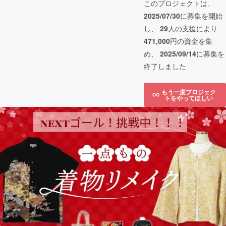
このプロジェクトは、
2025/07/30
に募集を開始
し、
29
人の支援により
471,000
円の資金を集
め、
2025/09/14
に募集を
終了しました
もう一度プロジェク
トをやってほしい