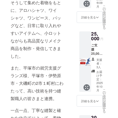
入時に
いただ
す。 ■
が好
そうして集めた着物をもと
年09
ご提供
シャツ
ご利用
きま
クーポ
き」
こ
月
させて
（和と
の
いただ
す。
に、アロハシャツ、ワイ
ン利用
「無地
リ
頂きま
洋が融
タ
ける
「こん
方法：
がい
ー
す。
合した
ン
クーポ
シャツ、ワンピース、バッ
詳細を見る
な色合
・リ
い」な
を
【楽天
ユニー
選
ンコー
いがい
ターン
どのご
択
クーポ
グなど、日常に取り入れや
クな日
す
ドを発
い」
として
要望が
る
ンご利
常着）
行いた
「和柄
クーポ
あれ
すいアイテムへ、小ロット
25,
用に関
・ブラ
しま
が好
ンをご
ば、ぜ
するご
000
ウス
す。 ■
き」
円
選択い
ひお聞
ながらも高品質なリメイク
案内】
（デザ
クーポ
「無地
ただい
かせ下
ご支
このた
インや
ン利用
がい
た方に
商品を制作・発信してきま
さい。
援
びご支
シル
対象店
い」な
は、
ご希望
25,000
援いた
エット
舗： 楽
した。
どのご
ご支援
に近い
円 以
だいた
をお選
天市場
要望が
支援
後に専
生地を
下の中
皆さま
びいた
内
者：
あれ
用の
ご提案
から【1
には、
だけま
3人
また、平塚市の就労支援グ
「サー
ば、ぜ
クーポ
させて
点】お
当店
す） ・
キュ
お届
ひお聞
ンコー
いただ
選びい
ランズ様、平塚市・伊勢原
「サー
ロング
け予
ラーワ
かせ下
ドを
きます
ただけ
キュ
定：
ジレ
ンズ」
さい。
メール
が、着
市・大磯町の2市１町村にわ
ます。
2025
ラーワ
（コー
■ クー
ご希望
等にて
物地は
年10
・長袖Y
ンズ」
ディ
ポン内
に近い
お送り
こ
たって、高い技術を持つ縫
すべて
月
シャツ
の楽天
の
ネート
容：ご
生地を
しま
リ
一点物
（和モ
市場店
タ
のアク
支援金
ご提案
製職人の皆さまと連携。
す。 ・
ー
のた
ダンな
でご利
ン
セント
詳細を見る
額
させて
当店
を
め、在
日常着
用いた
選
に） ・
10,000
いただ
「サー
択
庫に限
に最
だける
す
ノース
一点一点、丁寧な縫製と確
円 → 楽
きます
キュ
る
りがご
適） ・
お得な
リーブ
天で使
が、着
ラーワ
ざいま
30,
長袖ブ
クーポ
かな仕立てによって、着物
ワン