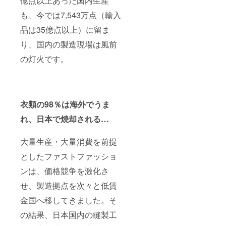
億点以上あった国内生産
のサイ
げま
ズ変更
す。
も、今では7,543万点（輸入
や返品
はでき
品は35億点以上）に留ま
ます
か？ A.
り、国内の製造現場は風前
原則と
の灯火です。
して、
お客様
都合に
よる返
品・交
換は受
衣類の98％は海外でうま
け付け
ており
れ、日本で焼却される…
ませ
ん。
ただ
大量生産・大量消費を前提
し、商
としたファストファッショ
品不良
や当社
ンは、価格競争を激化さ
の手違
いが
せ、製造拠点を次々と低賃
あった
場合に
金国へ移してきました。そ
は誠意
をもっ
の結果、日本国内の縫製工
て対応