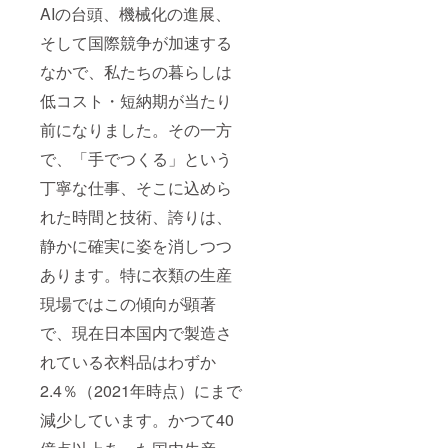
■ よく
も使え
AIの台頭、機械化の進展、
日〜
あるご
ます
2026年
質問 Q.
そして国際競争が加速する
か？ A.
12月31
クーポ
クーポ
日まで
ンはい
なかで、私たちの暮らしは
ンは楽
の17か
つ届き
天市場
月間 ※
低コスト・短納期が当たり
ます
「サー
リター
か？ A.
キュ
ン品の
前になりました。その一方
ご支援
ラーワ
出荷は
完了
ンズ」
2025年
で、「手でつくる」という
後、
店舗の
10月と
メール
丁寧な仕事、そこに込めら
みで有
ありま
または
効で
すが、
キャン
れた時間と技術、誇りは、
す。 そ
支援頂
プファ
の他、
いてか
静かに確実に姿を消しつつ
イヤー
ご不明
ら順次
のメッ
点があ
お送り
あります。特に衣類の生産
セージ
ればお
しま
機能に
気軽に
す。
現場ではこの傾向が顕著
て順次
お問い
急ぎの
ご案内
合わせ
で、現在日本国内で製造さ
場合は
いたし
くださ
コメン
ます。
れている衣料品はわずか
い。 皆
ト頂き
Q. クー
さまの
ますよ
ポンを
2.4％（2021年時点）にまで
ご支援
うお願
使って
に心よ
い致し
減少しています。かつて40
注文し
り感謝
ます。
た商品
申し上