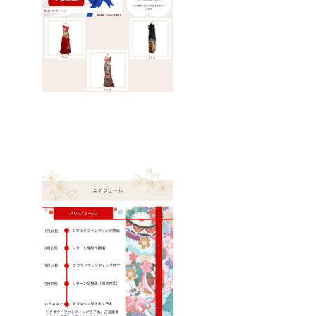
さまの
からの
力くだ
以降よ
・有効
ンはい
ご希望
ん。
カタチ
ご支援
選択の
さい。
り順
期間：
つ届き
がない
ただ
で甦ら
に心よ
みとな
■ 注意
次） ・
2025年
ます
場合
し、商
せま
り感謝
ります
事項：
有効期
8月1
か？ A.
は、こ
品不良
す。
申し上
（オー
・クー
間：
日〜
ご支援
ちらで
や当社
状態や
げま
ダーメ
ポンは
2025年
2026年
完了
おすす
の手違
素材に
す。
イド対
「サー
8月1
12月31
後、
めをセ
いが
よって
象
キュ
日〜
日まで
メール
レクト
あった
は加工
外）。
ラーワ
2026年
の17か
または
させて
場合に
が難し
あらか
ンズ」
12月31
月間 ※
キャン
いただ
は誠意
い場合
じめご
楽天店
日まで
リター
プファ
きま
をもっ
もござ
了承く
舗での
の17か
ン品の
イヤー
す。 ■
て対応
います
ださ
みご使
月間 ※
出荷は
のメッ
お手持
いたし
が、そ
い。 ※
用いた
リター
2025年
セージ
ちの着
ます。
の際は
リター
だけま
ン品の
10月と
機能に
物をお
Q. 楽天
丁寧に
ン品の
す。 ・
出荷は
ありま
て順次
送りい
以外で
ご相談
出荷は
クーポ
2025年
すが、
ご案内
ただい
も使え
させて
2025年
ンのご
10月と
支援頂
いたし
てのリ
ます
いただ
10月と
利用は1
ありま
いてか
ます。
メイク
か？ A.
きま
ありま
回限り
すが、
ら順次
Q. クー
も承っ
クーポ
す。 ・
すが、
です。
支援頂
お送り
ポンを
ており
ンは楽
有効期
支援頂
・クー
いてか
しま
使って
ます。
天市場
間：
いてか
ポン金
ら順次
す。
注文し
思い出
「サー
2025年
ら順次
額が商
お送り
急ぎの
た商品
の詰
キュ
8月1
お送り
品金額
しま
場合は
のサイ
まった
ラーワ
日〜
しま
を上
す。
コメン
ズ変更
着物
ンズ」
2026年
す。
回った
急ぎの
ト頂き
や返品
や、タ
店舗の
12月31
急ぎの
場合、
場合は
ますよ
はでき
ンスに
みで有
日まで