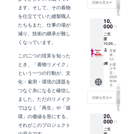
スカー
でご利
ン
旅行に
詳細を見る
を
ト
用いた
ます。そして、その着物
選
も便
択
（すっ
だける
す
利）
る
を仕立てていた縫製職人
きりシ
お得な
参考サ
10,
ルエッ
クーポ
イズ：
たちもまた、仕事の場が
トで着
000
ン券を
約
円
回し自
ご用意
20cm×
減り、技術の継承が難し
ご支
在） ・
してお
25cm／
援
ワイド
りま
ショル
くなっています。
10,000
パンツ
す。 ご
ダー
円 楽天
（動き
支援金
紐：約
支援
で使え
やす
額に応
この二つの現実を知った
110cm
者：
るお得
く、和
じて、
0人
・巾着
な商品
柄が映
とき、「着物リメイク」
楽天店
（コス
お届
券をリ
える人
舗での
け予
メやア
という一つの行動が、文
ターン
気アイ
定：
商品購
クセサ
として
2025
テム）
入時に
リーの
化・雇用・環境の課題を
年09
ご提供
・チュ
ご利用
収納
こ
月
させて
ニック
の
いただ
に）
つなぐ糸になると確信し
リ
頂きま
（ゆっ
タ
ける
参考サ
ー
す。
たりと
ン
クーポ
詳細を見る
イズ：
ました。ただのリメイク
を
【楽天
したシ
選
ンコー
約
択
クーポ
ルエッ
す
ではなく
「再生」や「循
ドを発
25cm×
る
ンご利
トで日
行いた
20cm ※
20,
用に関
環」
の価値を形にする、
常に馴
しま
サイズ
するご
000
染む）
す。 ■
は目安
円
それがこのプロジェクト
案内】
・ネク
クーポ
です。
ご支
このた
タイ
ン利用
ご希望
の原点です。
援