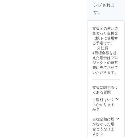
2027年
期アク
ングされま
10月末
セス実
までで
施後に
す。
す。
ご支援
（発売
してい
日が変
ただい
支援金の使い道
動した
た場
集まった支援金
場合は
合、発
は以下に使用す
変更さ
売日以
る予定です。
れま
降での
外注費
す。）
お渡し
※目標金額を超
※クラウ
となる
えた場合はプロ
ドファ
可能性
ジェクトの運営
ンディ
があり
費に充てさせて
ング実
ます。
いただきます。
施中に
ご了承
STEAM
くださ
版が発
い。 ②
支援に関するよ
売さ
しにせ
くある質問
れ、早
直筆サ
期アク
イン ・
手数料はいく
セス実
提供方
らかかります
施後に
法：登
か？
ご支援
録され
してい
ている
目標金額に届
ただい
住所に
かなかった場
た場
10月ま
合どうなりま
合、発
でに郵
すか？