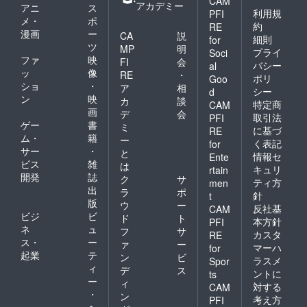
CAM
アカデミー
アニ
ス
利用規
PFI
メ・
ポ
約
RE
漫画
ー
CA
説
細則
for
ツ
MP
明
プライ
Soci
ファ
映
FI
会
バシー
al
ッ
像
RE
・
ポリ
Goo
ショ
・
ア
相
シー
d
ン
映
カ
談
特定商
CAM
画
デ
会
取引法
PFI
ゲー
書
ミ
に基づ
RE
ム・
籍
ー
く表記
for
サー
・
と
情報セ
Ente
ビス
雑
は
キュリ
rtain
開発
誌
ク
サ
ティ方
men
出
ラ
ポ
針
t
版
ウ
ー
反社基
CAM
ビジ
ビ
ド
ト
本方針
PFI
ネ
ュ
フ
サ
カスタ
RE
ス・
ー
ァ
ー
マーハ
for
起業
テ
ン
ビ
ラスメ
Spor
ィ
デ
ス
ントに
ts
ー
ィ
対する
CAM
・
ン
考え方
PFI