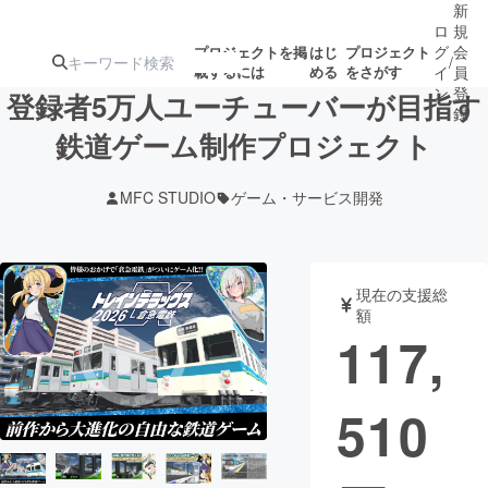
新
ロ
規
グ
会
プロジェクトを掲
はじ
プロジェクト
/
載するには
める
をさがす
イ
員
ン
登
登録者5万人ユーチューバーが目指す
録
鉄道ゲーム制作プロジェクト
人気のプロ
注目のリ
注目の新着プロ
募集終了が近いプ
もうすぐ公開
MFC STUDIO
ゲーム・サービス開発
ジェクト
ターン
ジェクト
ロジェクト
されます
アート・写真
音楽
現在の支援総
額
117,
テクノロジー・ガジェット
ゲーム・サ
510
映像・映画
書籍・雑誌
ビジネス・起業
チャレンジ