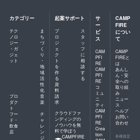
カテゴリー
起案サポート
サ
CAMP
ー
FIRE
テク
ま
プ
ス
ビ
につい
ノロ
ち
ロ
タ
ス
て
ジー
づ
ジ
ッ
・ガ
く
ェ
フ
CAM
CAMP
ジェ
り
ク
に
PFI
FIREと
ット
・
ト
相
RE
は
地
を
談
CAM
あんし
域
作
す
PFI
ん・安
活
る
る
RE
全への
性
資
コ
取り組
化
料
ミュ
み
プロ
音
請
ニ
ニュー
ダク
楽
求
ティ
ス
ト
CAM
ヘルプ
クラウドファ
フー
チ
PFI
お問い
ンディングの
ド・
ャ
RE
合わせ
ノウハウを無
飲食
レ
Crea
料で学ぼう
店
ン
tion
各種規定
CAMPFIRE
ジ