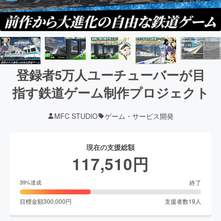
登録者5万人ユーチューバーが目
指す鉄道ゲーム制作プロジェクト
MFC STUDIO
ゲーム・サービス開発
現在の支援総額
117,510
円
終了
39
%達成
目標金額
300,000
円
支援者数
19
人