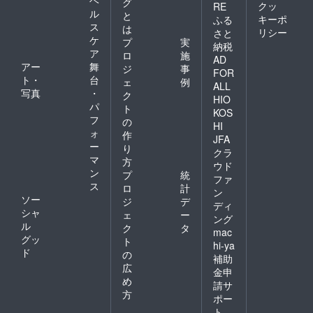
ヘ
グ
クッ
RE
ル
と
キーポ
ふる
ス
は
リシー
さと
ケ
プ
実
納税
ア
ロ
施
AD
アー
舞
ジ
事
FOR
ト・
台
ェ
例
ALL
写真
・
ク
HIO
パ
ト
KOS
フ
の
HI
ォ
作
JFA
ー
り
クラ
マ
方
ウド
ン
プ
統
ファ
ス
ロ
計
ン
ソー
ジ
デ
ディ
シャ
ェ
ー
ング
ル
ク
タ
mac
グッ
ト
hi-ya
ド
の
補助
広
金申
め
請サ
方
ポー
ト