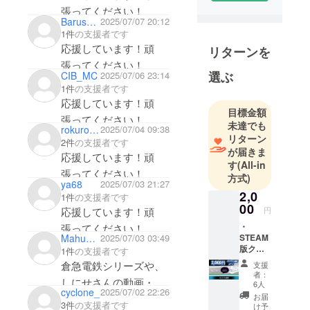
るというのでヒカキン
張ってください！
Barusubar
2025/07/07 20:12
さんを知りました
1件
の支援者です
笑 光和電鉄も楽し
応援しています！頑
リターンを
かったです。今回も楽
張ってください！
しみです。
選ぶ
CIB_MC
2025/07/06 23:14
1件
の支援者です
応援しています！頑
目標金額
張ってください！
未達でも
rokurokuyon
2025/07/04 09:38
リターン
2件
の支援者です
が届きま
応援しています！頑
す
(All-in
張ってください！
方式)
ya68
2025/07/03 21:27
2,0
1件
の支援者です
00
応援しています！頑
円
・
張ってください！
STEAM
MahuyuYukiyuki
2025/07/03 03:49
版クレ
1件
の支援者です
ジット
倉急電鉄シリーズや、
支援
掲載 ・
者：
しにせさんの動画・
掲載期
6人
cyclone_
2025/07/02 22:26
間：
お届
ゲーム作品のファンで
Train
3件
の支援者です
け予