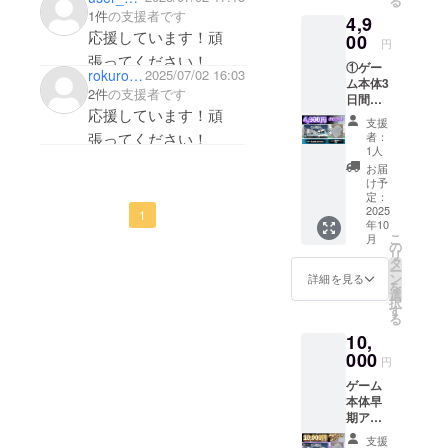
る
い！ゲーム楽しみで
お渡し
（ハン
1件
の支援者です
4,9
いたし
ドル
す！
応援しています！頑
ます。
00
ネーム
円
※Steam
可）を
張ってください！
①ゲー
ダウン
掲載さ
rokurokuyon
2025/07/02 16:03
ム本体3
ロード
せて頂
2件
の支援者です
日間早
キーの
きま
応援しています！頑
期アク
有効期
す。 ・
支援
セス
限は
注意事
者：
張ってください！
Steam
2025年
項：支
1人
ダウン
10月か
援時、
お届
ロード
ら2027
必ず備
け予
キー ・
年9月末
定：
考欄に
詳細：
2025
までで
1
掲載を
年10
4,900円
す。
希望さ
こ
月
(税込み)
（STEA
の
れるお
リ
でゲー
M版の
タ
名前を
ー
ム本体
発売日
ン
ご記入
詳細を見る
を
の
が変動
選
くださ
択
Steam
した場
す
い
る
キーを
合は変
10,
STEAM
更され
：
版発売
000
ま
絵文
円
日の3日
す。）
字・環
ゲーム
前にお
境依存
本体早
渡しい
文字・
期アク
たしま
公序良
セス
す。
俗に反
支援