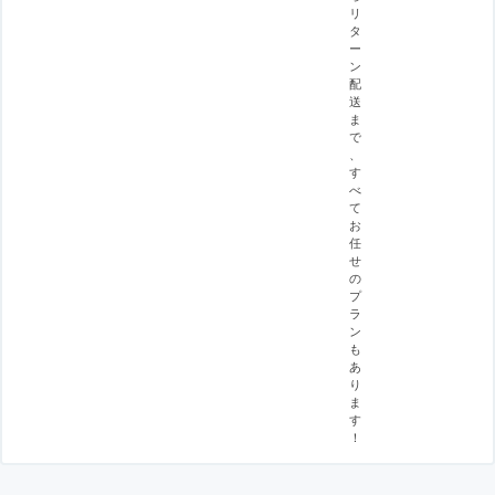
リ
タ
ー
ン
配
送
ま
で
、
す
べ
て
お
任
せ
の
プ
ラ
ン
も
あ
り
ま
す
！