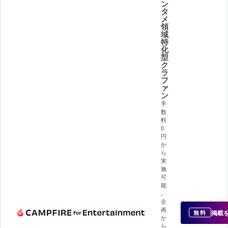
ン
タ
メ
領
域
特
化
型
ク
ラ
フ
ァ
ン
手
数
料
0
円
か
ら
実
施
可
能
。
企
画
掲載
無料
か
ら