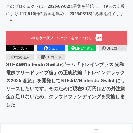
このプロジェクトは、
2025/07/02
に募集を開始し、
19
人の支援
により
117,510
円の資金を集め、
2025/08/13
に募集を終了しま
した
もう一度プロジェクトをやってほしい
37
ポスト
シェア
LINEで送る
URLコピー
埋め込み
QRコード
STEAM/Nintendo Switchゲーム『トレインプラス 光和
電鉄フリードライブ編』の正統続編『トレインデラック
ス2025 倉急』を開発してSTEAM/Nintendo Switchにリ
リースしたいです。そのために現在30万円ほどの外注資
金が足りないため、クラウドファンディングを実施しま
した
エ