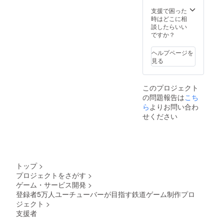
売日以
送しま
降での
す。
支援で困った
お渡し
時はどこに相
となる
談したらいい
可能性
ですか？
があり
ます。
ヘルプページを
ご了承
見る
くださ
い。
このプロジェクト
の問題報告は
こち
ら
よりお問い合わ
せください
トップ
>
プロジェクトをさがす
>
ゲーム・サービス開発
>
登録者5万人ユーチューバーが目指す鉄道ゲーム制作プロ
ジェクト
>
支援者