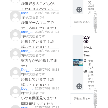
す！微力ながら支援さ
Deluxe
定：
鉄道好きのこどもが、
2026
2025
せて頂きます。
しにせさんのファンで
年10
Kuraky
こ
月
user_0c2d79588594
2025/07/02 22:23
u発売日
の
す。トレインプラスも
リ
1件
の支援者です
以降の
タ
ー
遊んでいます。微力な
10月に
ン
鉄道ゲームマニアで
詳細を見る
を
予定し
選
がら応援しています。
択
す。応援しています！
ている
す
る
user_aa3e6992d7d4
2025/07/02 21:03
クレ
1件
の支援者です
2,9
ジット
反映
00
応援しています！頑
円
アップ
張ってください！
ゲーム
デート
user_3fff1618cfb4
2025/07/02 20:41
本体
から、
3件
の支援者です
Steam
ゲーム
ダウン
が存続
微力ながら応援してま
支援
ロード
する限
者：
す！
キー ・
り掲載
12人
Dog_Anko
2025/07/02 18:38
詳細：
させて
お届
2件
の支援者です
お得な
頂きま
け予
価格
応援しています！頑
す。 ・
定：
2,900円
2025
掲載方
張ってください！
年10
(税込み)
法：
Dog_Anko
2025/07/02 18:35
こ
月
でゲー
ゲーム
の
リ
2件
の支援者です
ム本体
のエン
タ
ー
いつも動画見てます！
の
ディン
ン
詳細を見る
を
Steam
グにに
選
開発頑張ってくださ
択
キーを
て氏名
す
user_ad61ae223064
2025/07/02 17:13