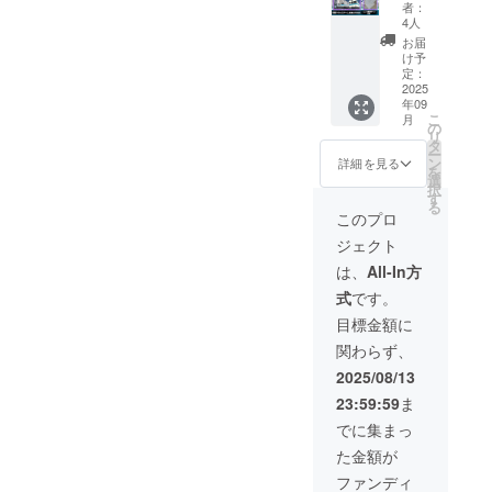
Steam
※Steam
するお
者：
ダウン
ダウン
4人
名前の
ロード
ロード
場合、
お届
キー ・
キーの
け予
掲載を
詳細：
有効期
定：
見送ら
リリー
2025
限は
せて頂
年09
ス前に
2025年
く可能
こ
月
早期ア
10月か
の
性がご
リ
クセス
ら2027
タ
ざいま
ー
として
年9月末
ン
詳細を見る
す。
を
STEAM
までで
選
択
版リ
す。
す
：
る
リース1
（発売
このプロ
クレ
週間前
日が変
ジット
ジェクト
に
動した
への掲
STEAM
場合は
は、
All-In方
載は必
キーを
変更さ
須では
式
です。
お渡し
れま
ありま
いたし
す。）
目標金額に
せん。
ます。
※クラウ
関わらず、
※Steam
ドファ
ダウン
ンディ
2025/08/13
ロード
ング実
23:59:59
ま
キーの
施中に
有効期
STEAM
でに集まっ
限は
版が発
た金額が
2025年
売さ
9月から
れ、早
ファンディ