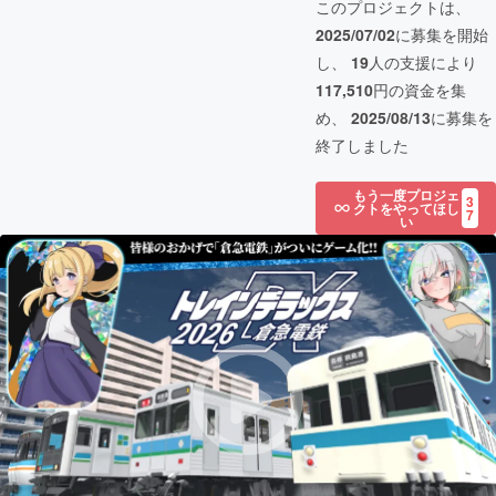
このプロジェクトは、
2025/07/02
に募集を開始
し、
19
人の支援により
117,510
円の資金を集
め、
2025/08/13
に募集を
終了しました
もう一度プロジェ
3
クトをやってほし
7
い