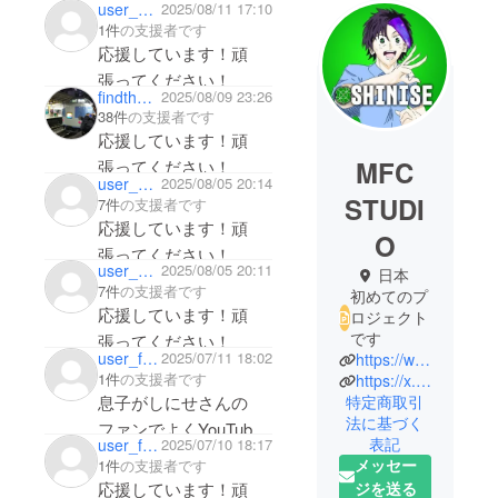
user_76a16e59c044
2025/08/11 17:10
1件
の支援者です
応援しています！頑
張ってください！
findtheblue
2025/08/09 23:26
38件
の支援者です
応援しています！頑
MFC
張ってください！
user_d0b9dd3646f4
2025/08/05 20:14
STUDI
7件
の支援者です
応援しています！頑
O
張ってください！
user_d0b9dd3646f4
2025/08/05 20:11
日本
7件
の支援者です
初めてのプ
応援しています！頑
ロジェクト
です
張ってください！
user_f4395148f384
2025/07/11 18:02
https://www.youtube.com/@shinise
1件
の支援者です
https://x.com/Shinise3
息子がしにせさんの
特定商取引
法に基づく
ファンでよくYouTube
表記
user_fdc9da358bb4
2025/07/10 18:17
見てます。しにせさん
メッセー
1件
の支援者です
のゲームをプレイして
ジを送る
応援しています！頑