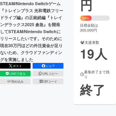
円
STEAM/Nintendo Switchゲーム
まちづくり・地域活性化
『トレインプラス 光和電鉄フリー
ドライブ編』の正統続編『トレイ
39%
ンデラックス2025 倉急』を開発
目標金額は
CAMPFIRE for Social Good
CAMPFIRE Creation
300,000円
してSTEAM/Nintendo Switchに
CAMPFIREふるさと納税
machi-ya
コミュニティ
リリースしたいです。そのために
支援者数
現在30万円ほどの外注資金が足り
19
人
ないため、クラウドファンディン
グを実施しました
ポスト
シェア
募集終了まで残
LINEで送る
URLコピー
り
埋め込み
QRコード
終了