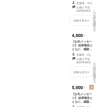
気持ちを込めて
支援者：10人
お礼のメッセー
お届け予定：
ジをお送りしま
こ
2025年09月
の
す。 1000円、
リ
タ
2000円、3000
ー
ン
円、4000円、
詳細を見る
を
選
5000円、10000
択
す
円の「お礼メッ
る
セージ」のリ
4,000
ターンは同じ内
円
容です。
【お礼メッセー
ジ】 結果報告と
ともに、感謝の
気持ちを込めて
支援者：0人
お礼のメッセー
お届け予定：
ジをお送りしま
こ
2025年09月
の
す。 1000円、
リ
タ
2000円、3000
ー
ン
円、4000円、
詳細を見る
を
選
5000円、10000
択
す
円の「お礼メッ
る
セージ」のリ
5,000
ターンは同じ内
円
容です。
【お礼メッセー
ジ】 結果報告と
ともに、感謝の
気持ちを込めて