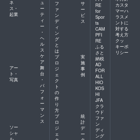
ネ
ュ
フ
サ
カスタ
RE
ス・
ー
ァ
ー
マーハ
for
起業
テ
ン
ビ
ラスメ
Spor
ィ
デ
ス
ントに
ts
ー
ィ
対する
CAM
・
ン
考え方
PFI
ヘ
グ
クッ
RE
ル
と
キーポ
ふる
ス
は
リシー
さと
ケ
プ
実
納税
ア
ロ
施
AD
アー
舞
ジ
事
FOR
ト・
台
ェ
例
ALL
写真
・
ク
HIO
パ
ト
KOS
フ
の
HI
ォ
作
JFA
ー
り
クラ
マ
方
ウド
ン
プ
統
ファ
ス
ロ
計
ン
ソー
ジ
デ
ディ
シャ
ェ
ー
ング
ル
ク
タ