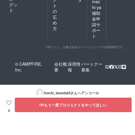
mac
グッ
ト
hi-ya
ド
の
補助
広
金申
め
請サ
方
ポー
ト
「QRコード」は株式会社デンソーウェーブの登録商標です。
© CAMPFIRE,
会社概
採用情
パートナー
Inc.
要
報
募集
kochi_baseball
さんへアンコール
もう一度プロジェクトをやってほしい
0