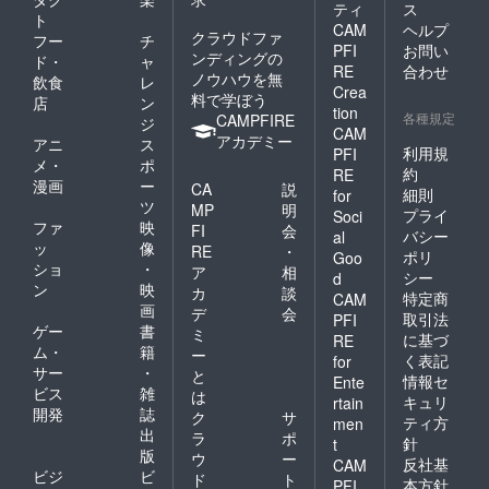
ティ
ス
ト
CAM
ヘルプ
クラウドファ
フー
チ
PFI
お問い
ンディングの
ド・
ャ
RE
合わせ
ノウハウを無
飲食
レ
Crea
料で学ぼう
店
ン
tion
各種規定
CAMPFIRE
ジ
CAM
アカデミー
アニ
ス
利用規
PFI
メ・
ポ
約
RE
漫画
ー
CA
説
細則
for
ツ
MP
明
プライ
Soci
ファ
映
FI
会
バシー
al
ッ
像
RE
・
ポリ
Goo
ショ
・
ア
相
シー
d
ン
映
カ
談
特定商
CAM
画
デ
会
取引法
PFI
ゲー
書
ミ
に基づ
RE
ム・
籍
ー
く表記
for
サー
・
と
情報セ
Ente
ビス
雑
は
キュリ
rtain
開発
誌
ク
サ
ティ方
men
出
ラ
ポ
針
t
版
ウ
ー
反社基
CAM
ビジ
ビ
ド
ト
本方針
PFI