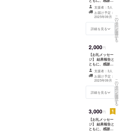
ともに、感謝の
気持ちを込めて
支援者：5人
お礼のメッセー
お届け予定：
ジをお送りしま
こ
2025年09月
の
す。 1000円、
リ
タ
2000円、3000
ー
ン
円、4000円、
詳細を見る
を
選
5000円、10000
択
す
円の「お礼メッ
る
セージ」のリ
2,000
ターンは同じ内
円
容です。
【お礼メッセー
ジ】 結果報告と
ともに、感謝の
気持ちを込めて
支援者：3人
お礼のメッセー
お届け予定：
ジをお送りしま
こ
2025年09月
の
す。 1000円、
リ
タ
2000円、3000
ー
ン
円、4000円、
詳細を見る
を
選
5000円、10000
択
す
円の「お礼メッ
る
セージ」のリ
3,000
ターンは同じ内
円
容です。
【お礼メッセー
ジ】 結果報告と
ともに、感謝の