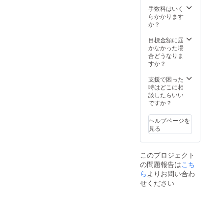
手数料はいく
らかかります
か？
目標金額に届
かなかった場
合どうなりま
すか？
支援で困った
時はどこに相
談したらいい
ですか？
ヘルプページを
見る
このプロジェクト
の問題報告は
こち
ら
よりお問い合わ
せください