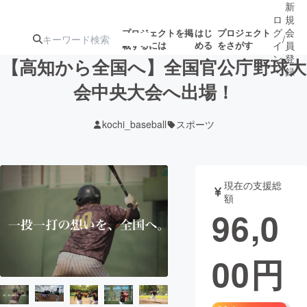
新
ロ
規
グ
会
プロジェクトを掲
はじ
プロジェクト
/
載するには
める
をさがす
イ
員
ン
登
【高知から全国へ】全国官公庁野球大
録
会中央大会へ出場！
人気のプロ
注目のリ
注目の新着プロ
募集終了が近いプ
もうすぐ公開
kochi_baseball
スポーツ
ジェクト
ターン
ジェクト
ロジェクト
されます
アート・写真
音楽
現在の支援総
額
96,0
テクノロジー・ガジェット
ゲーム・サ
00
円
映像・映画
書籍・雑誌
ビジネス・起業
チャレンジ