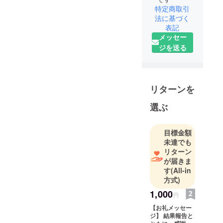
特定商取引
法に基づく
表記
メッセー
ジを送る
リターンを
選ぶ
目標金額
未達でも
リターン
が届きま
す
(All-in
方式)
1,000
円
【お礼メッセー
ジ】 結果報告と