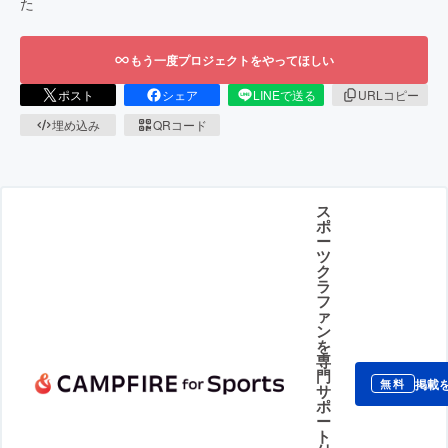
た
もう一度プロジェクトをやってほしい
ポスト
シェア
LINEで送る
URLコピー
埋め込み
QRコード
ス
ポ
ー
ツ
ク
ラ
フ
ァ
ン
を
専
門
掲載
無料
サ
ポ
ー
ト