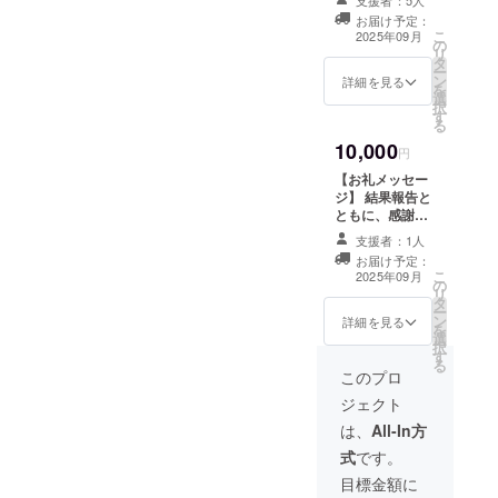
支援者：5人
お礼のメッセー
お届け予定：
ジをお送りしま
こ
2025年09月
の
す。 1000円、
リ
タ
2000円、3000
ー
ン
円、4000円、
詳細を見る
を
選
5000円、10000
択
す
円の「お礼メッ
る
セージ」のリ
10,000
ターンは同じ内
円
容です。
【お礼メッセー
ジ】 結果報告と
ともに、感謝の
気持ちを込めて
支援者：1人
お礼のメッセー
お届け予定：
ジをお送りしま
こ
2025年09月
の
す。 1000円、
リ
タ
2000円、3000
ー
ン
円、4000円、
詳細を見る
を
選
5000円、10000
択
す
円の「お礼メッ
る
セージ」のリ
このプロ
ターンは同じ内
ジェクト
容です。
は、
All-In方
式
です。
目標金額に