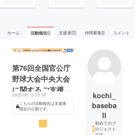
ホーム
支援者
仲間募集
コメント
活動報告
24
1
1
第76回全国官公庁
野球大会中央大会
に関するご支援の
kochi_
2025/09/15 23:38
御礼とご報告
baseba
こちらの活動報告は支援者
限定の公開です。
ll
初めてのプ
1
ロジェクト
です