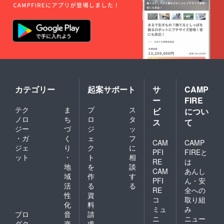
カテゴリー
起案サポート
サ
CAMP
ー
FIRE
テク
ま
プ
ス
ビ
につい
ノロ
ち
ロ
タ
ス
て
ジー
づ
ジ
ッ
・ガ
く
ェ
フ
CAM
CAMP
ジェ
り
ク
に
PFI
FIREと
ット
・
ト
相
RE
は
地
を
談
CAM
あんし
域
作
す
PFI
ん・安
活
る
る
RE
全への
性
資
コ
取り組
化
料
ミュ
み
プロ
音
請
ニ
ニュー
ダク
楽
求