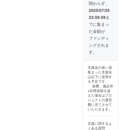
関わらず、
2025/07/25
23:59:59
ま
でに集まっ
た金額が
ファンディ
ングされま
す。
支援金の使い道
集まった支援金
は以下に使用す
る予定です。
旅費、備品等
※目標金額を超
えた場合はプロ
ジェクトの運営
費に充てさせて
いただきます。
支援に関するよ
くある質問