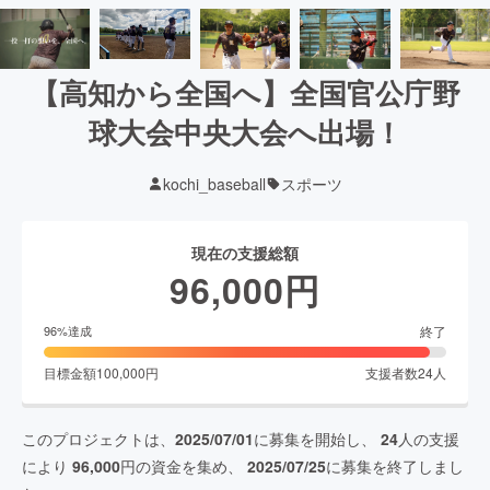
【高知から全国へ】全国官公庁野
球大会中央大会へ出場！
kochi_baseball
スポーツ
現在の支援総額
96,000
円
終了
96
%達成
目標金額
100,000
円
支援者数
24
人
このプロジェクトは、
2025/07/01
に募集を開始し、
24
人の支援
により
96,000
円の資金を集め、
2025/07/25
に募集を終了しまし