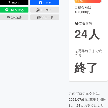
96%
ポスト
シェア
目標金額は
まちづくり・地域活性化
LINEで送る
URLコピー
100,000円
埋め込み
QRコード
支援者数
CAMPFIRE for Social Good
CAMPFIRE Creation
24
人
CAMPFIREふるさと納税
machi-ya
コミュニティ
募集終了まで残
り
終了
このプロジェクトは、
2025/07/01
に募集を開始
し、
24
人の支援により