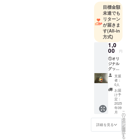
目標金額
未達でも
リターン
が届きま
す
(All-in
方式)
1,0
00
円
①オリ
ジナル
グッズ
プラン
支援
・サン
者：
クスレ
0人
ター
お届
（お名
け予
前入
定：
り） ・
2025
年09
プロ
こ
月
ジェク
の
リ
ト進捗
タ
ー
レポー
ン
詳細を見る
を
トへの
選
択
ご招待
す
る
・オリ