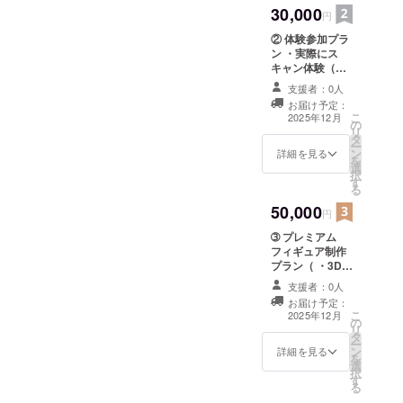
ジナル
30,000
円
キャラ
② 体験参加プラ
クター
ン ・実際にス
キーホ
キャン体験（撮
ルダー
影1名分） ・撮
支援者：0人
影データから制
お届け予定：
作したフィギュ
こ
2025年12月
の
ア（高さ9cm、
リ
タ
1体） ※撮影日の
ー
ン
指定での対応な
詳細を見る
を
選
ど、詳細は調整
択
す
可
る
50,000
円
➂ プレミアム
フィギュア制作
プラン（ ・3Dス
キャン＋フルカ
支援者：0人
スタムフィギュ
お届け予定：
ア（人物、1体／
こ
2025年12月
の
12cm） ・表
リ
タ
情・ポーズ・衣
ー
ン
装の指定可（事
詳細を見る
を
選
前打ち合わせあ
択
す
り） ・ギフト用
る
パッケージ対応