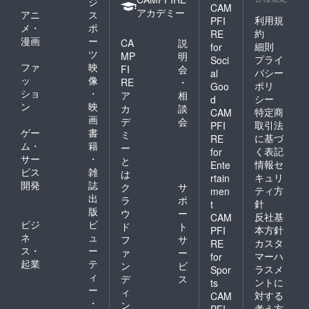
ジ
CAM
アカデミー
アニ
ス
利用規
PFI
メ・
ポ
約
RE
漫画
ー
CA
説
細則
for
ツ
MP
明
プライ
Soci
ファ
映
FI
会
バシー
al
ッ
像
RE
・
ポリ
Goo
ショ
・
ア
相
シー
d
ン
映
カ
談
特定商
CAM
画
デ
会
取引法
PFI
ゲー
書
ミ
に基づ
RE
ム・
籍
ー
く表記
for
サー
・
と
情報セ
Ente
ビス
雑
は
キュリ
rtain
開発
誌
ク
サ
ティ方
men
出
ラ
ポ
針
t
版
ウ
ー
反社基
CAM
ビジ
ビ
ド
ト
本方針
PFI
ネ
ュ
フ
サ
カスタ
RE
ス・
ー
ァ
ー
マーハ
for
起業
テ
ン
ビ
ラスメ
Spor
ィ
デ
ス
ントに
ts
ー
ィ
対する
CAM
・
ン
考え方