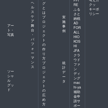
PFI
ヘ
グ
クッ
RE
ル
と
キーポ
ふる
ス
は
リシー
さと
ケ
プ
実
納税
ア
ロ
施
AD
アー
舞
ジ
事
FOR
ト・
台
ェ
例
ALL
写真
・
ク
HIO
パ
ト
KOS
フ
の
HI
ォ
作
JFA
ー
り
クラ
マ
方
ウド
ン
プ
統
ファ
ス
ロ
計
ン
ソー
ジ
デ
ディ
シャ
ェ
ー
ング
ル
ク
タ
mac
グッ
ト
hi-ya
ド
の
補助
広
金申
め
請サ
方
ポー