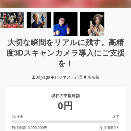
大切な瞬間をリアルに残す。高精
度3Dスキャンカメラ導入にご支援
を！
3djyaga
ビジネス・起業
東京都
現在の支援総額
0
円
終了
0
%達成
目標金額
10,000,000
円
支援者数
0
人