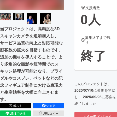
支援者数
まちづくり・地域活性化
0
人
CAMPFIRE for Social Good
CAMPFIRE Creation
当プロジェクトは、高精度な3D
CAMPFIREふるさと納税
machi-ya
コミュニティ
スキャンカメラを追加購入し、
募集終了まで残
サービス品質の向上と対応可能な
り
終了
顧客数の拡大を目指すものです。
追加の機材を導入することで、よ
り多角的な撮影や短時間でのス
キャン処理が可能となり、ブライ
ダルやコスプレ、ペットなどの記
このプロジェクトは、
念フィギュア制作における表現力
2025/07/10
に募集を開始
と生産効率を大幅に向上させま
し、
2025/09/26
に募集を
す。
終了しました
ポスト
シェア
LINEで送る
URLコピー
もう一度プロジェク