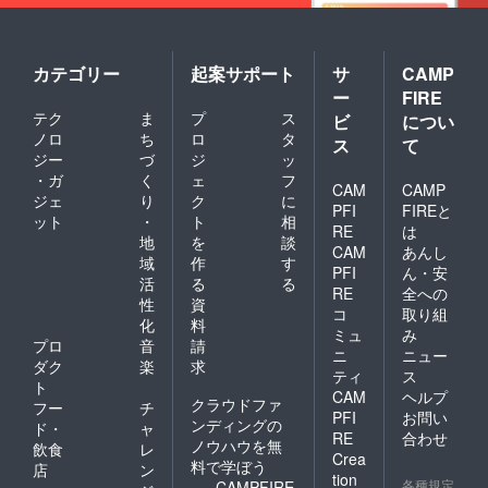
カテゴリー
起案サポート
サ
CAMP
ー
FIRE
テク
ま
プ
ス
ビ
につい
ノロ
ち
ロ
タ
ス
て
ジー
づ
ジ
ッ
・ガ
く
ェ
フ
CAM
CAMP
ジェ
り
ク
に
PFI
FIREと
ット
・
ト
相
RE
は
地
を
談
CAM
あんし
域
作
す
PFI
ん・安
活
る
る
RE
全への
性
資
コ
取り組
化
料
ミュ
み
プロ
音
請
ニ
ニュー
ダク
楽
求
ティ
ス
ト
CAM
ヘルプ
クラウドファ
フー
チ
PFI
お問い
ンディングの
ド・
ャ
RE
合わせ
ノウハウを無
飲食
レ
Crea
料で学ぼう
店
ン
tion
各種規定
CAMPFIRE