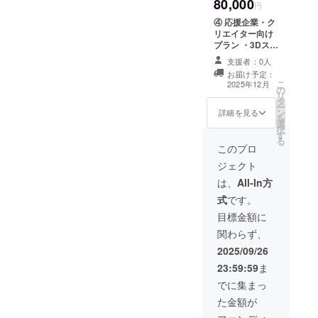
80,000
可
円
④ 応援企業・ク
リエイター向け
プラン ・3Dス
キャン＋フルカ
支援者：0人
スタムフィギュ
お届け予定：
ア（人物、1体／
こ
2025年12月
の
15cm） ・表
リ
タ
情・ポーズ・衣
ー
ン
装の指定可（事
詳細を見る
を
選
前打ち合わせあ
択
す
り） ・ギフト用
る
パッケージ対応
このプロ
可 ・サービス紹
ジェクト
介ページへのご
協賛者名掲載
は、
All-In方
：掲載期間
式
です。
2025年12月1日
から1年間掲載
目標金額に
：掲載方法
関わらず、
ロゴ・バナー掲
載 ：支援時、
2025/09/26
必ず備考欄に掲
23:59:59
ま
載を希望される
場合お名前をご
でに集まっ
記入ください
た金額が
ロゴやバ
ナーなどの画像