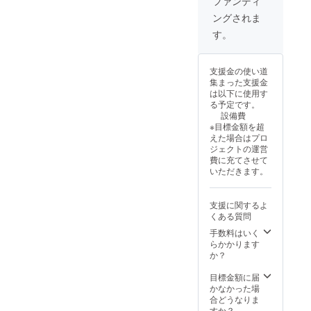
ファンディ
の受け渡しにつ
ングされま
いては、プロ
ジェクト終了後
す。
にお送りする
メールをご
確認ください。
支援金の使い道
集まった支援金
は以下に使用す
る予定です。
設備費
※目標金額を超
えた場合はプロ
ジェクトの運営
費に充てさせて
いただきます。
支援に関するよ
くある質問
手数料はいく
らかかります
か？
目標金額に届
かなかった場
合どうなりま
すか？