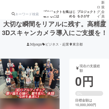
新
ロ
規
グ
会
プロジェクトを掲
はじ
プロジェクト
/
載するには
める
をさがす
イ
員
ン
登
大切な瞬間をリアルに残す。高精度
録
3Dスキャンカメラ導入にご支援を！
人気のプロ
注目のリ
注目の新着プロ
募集終了が近いプ
もうすぐ公開
3djyaga
ビジネス・起業
東京都
ジェクト
ターン
ジェクト
ロジェクト
されます
アート・写真
音楽
現在の支援総
額
0
円
テクノロジー・ガジェット
ゲーム・サ
映像・映画
書籍・雑誌
0%
目標金額は
10,000,000円
ビジネス・起業
チャレンジ