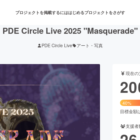
プロジェクトを掲載するには
はじめる
プロジェクトをさがす
PDE Circle Live 2025 "Masquerade"
PDE Circle Live
アート・写真
注目のリターン
注目の新着プロジェクト
募集終了が近いプロジェクト
も
現在の
音楽
舞台・パフォーマンス
20
ゲーム・サービス開発
フード・飲食店
40%
書籍・雑誌出版
アニメ・漫画
目標金額は5
支援者
チャレンジ
ビューティー・ヘルスケ
26