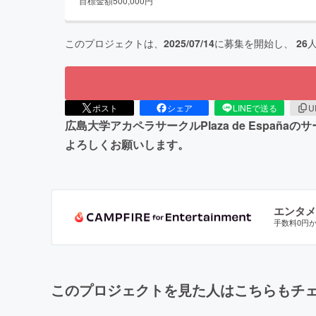
目標金額
500,000
円
このプロジェクトは、
2025/07/14
に募集を開始し、
26
ポスト
シェア
LINEで送る
U
広島大学アカペラサークルPlaza de Esp
よろしくお願いします。
エンタメ
手数料0円
このプロジェクトを見た人はこちらもチ