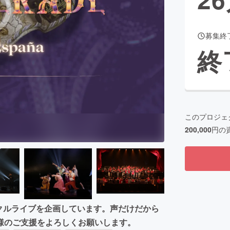
募集終
CAMPFIRE for Social Good
CAMPFIRE Creation
終
CAMPFIREふるさと納税
machi-ya
コミュニティ
このプロジェ
200,000
円の
のサークルライブを企画しています。声だけだから
様のご支援をよろしくお願いします。