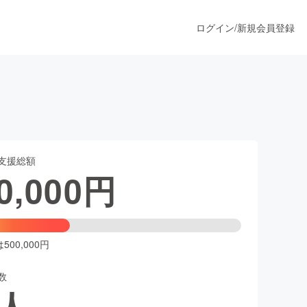
ログイン
/
新規会員登録
うすぐ公開されます
支援総額
プロダクト
0,000
円
ファッション
スポーツ
00,000円
数
ア
ソーシャルグッド
人