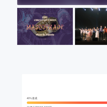
40
%達成