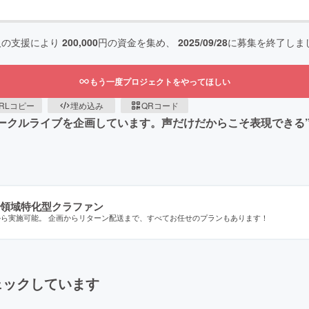
人の支援により
200,000
円の資金を集め、
2025/09/28
に募集を終了しま
もう一度プロジェクトをやってほしい
RLコピー
埋め込み
QRコード
añaのサークルライブを企画しています。声だけだからこそ表現で
領域特化型クラファン
から実施可能。 企画からリターン配送まで、すべてお任せのプランもあります！
ェックしています