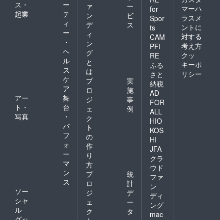
ス・
ー
ァ
ー
マーハ
for
起業
テ
ン
ビ
ラスメ
Spor
ィ
デ
ス
ントに
ts
ー
ィ
対する
CAM
・
ン
考え方
PFI
ヘ
グ
クッ
RE
ル
と
キーポ
ふる
ス
は
リシー
さと
ケ
プ
実
納税
ア
ロ
施
AD
アー
舞
ジ
事
FOR
ト・
台
ェ
例
ALL
写真
・
ク
HIO
パ
ト
KOS
フ
の
HI
ォ
作
JFA
ー
り
クラ
マ
方
ウド
ン
プ
統
ファ
ス
ロ
計
ン
ソー
ジ
デ
ディ
シャ
ェ
ー
ング
ル
ク
タ
mac
グッ