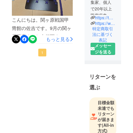
集家、個人
で20年以上
甲冑収集を
https://twitter.com/@sekigahara_1600
こんにちは。関ヶ原戦国甲
行い2022年
https://www.instagram.com/samurai_armor_museum?igsh=ZGkxb3F6aXZpZmRv
冑館の佐吉です。9月の関ヶ
に関ケ原へ
特定商取引
法に基づく
移住。のち
原甲冑まみれ大行軍まで開
もっと見る
表記
に本物甲冑
催まで2ヶ月を切りました。
メッセー
の私設博物
ジを送る
クラウドファンディングの
1
館を古民家
終了まで残り約二週間です
改装して
関ヶ原戦国
が、先行してイベントの準
甲冑館とし
リターンを
備を進めております。写真
て開館、翌
は新たに制作した足軽さん
選ぶ
2023年に同
館敷地内
用のお貸し具足(レンタル甲
に”お食事処
冑)ですがあとまだまだ制作
目標金額
兵糧”をオー
未達でも
予定です。その他にもポス
プン、今年5
リターン
ター、陣盾制作準備も着々
が届きま
月には戦国
す
(All-in
体感宿泊施
と進行中!!まだまだやる事だ
方式)
設”陣屋関ヶ