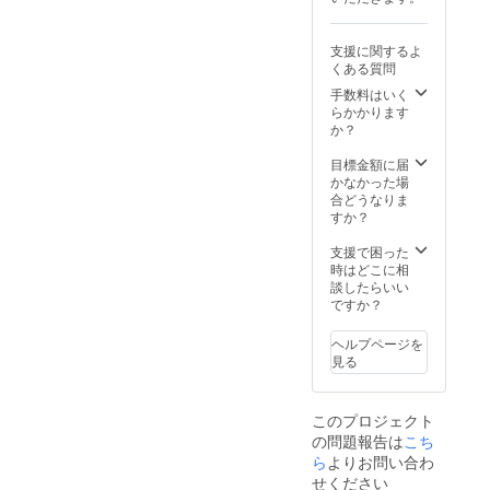
支援に関するよ
くある質問
手数料はいく
らかかります
か？
目標金額に届
かなかった場
合どうなりま
すか？
支援で困った
時はどこに相
談したらいい
ですか？
ヘルプページを
見る
このプロジェクト
の問題報告は
こち
ら
よりお問い合わ
せください