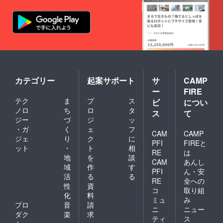
カテゴリー
起案サポート
サ
CAMP
ー
FIRE
テク
ま
プ
ス
ビ
につい
ノロ
ち
ロ
タ
ス
て
ジー
づ
ジ
ッ
・ガ
く
ェ
フ
CAM
CAMP
ジェ
り
ク
に
PFI
FIREと
ット
・
ト
相
RE
は
地
を
談
CAM
あんし
域
作
す
PFI
ん・安
活
る
る
RE
全への
性
資
コ
取り組
化
料
ミュ
み
プロ
音
請
ニ
ニュー
ダク
楽
求
ティ
ス