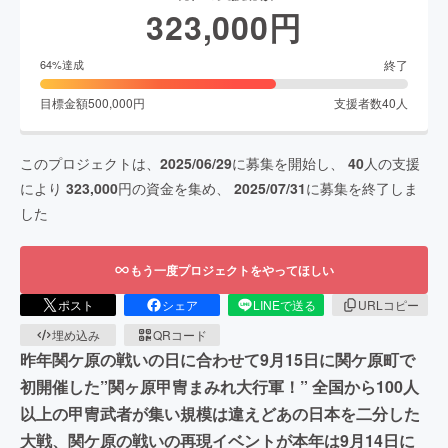
323,000
円
終了
64
%達成
目標金額
500,000
円
支援者数
40
人
このプロジェクトは、
2025/06/29
に募集を開始し、
40
人の支援
により
323,000
円の資金を集め、
2025/07/31
に募集を終了しま
した
もう一度プロジェクトをやってほしい
ポスト
シェア
LINEで送る
URLコピー
埋め込み
QRコード
昨年関ケ原の戦いの日に合わせて9月15日に関ケ原町で
初開催した”関ヶ原甲冑まみれ大行軍！” 全国から100人
以上の甲冑武者が集い規模は違えどあの日本を二分した
大戦、関ケ原の戦いの再現イベントが本年は9月14日に