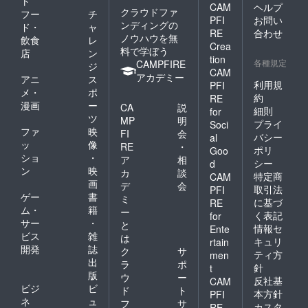
ト
CAM
ヘルプ
クラウドファ
フー
チ
PFI
お問い
ンディングの
ド・
ャ
RE
合わせ
ノウハウを無
飲食
レ
Crea
料で学ぼう
店
ン
tion
各種規定
CAMPFIRE
ジ
CAM
アカデミー
アニ
ス
利用規
PFI
メ・
ポ
約
RE
漫画
ー
CA
説
細則
for
ツ
MP
明
プライ
Soci
ファ
映
FI
会
バシー
al
ッ
像
RE
・
ポリ
Goo
ショ
・
ア
相
シー
d
ン
映
カ
談
特定商
CAM
画
デ
会
取引法
PFI
ゲー
書
ミ
に基づ
RE
ム・
籍
ー
く表記
for
サー
・
と
情報セ
Ente
ビス
雑
は
キュリ
rtain
開発
誌
ク
サ
ティ方
men
出
ラ
ポ
針
t
版
ウ
ー
反社基
CAM
ビジ
ビ
ド
ト
本方針
PFI
ネ
ュ
フ
サ
カスタ
RE