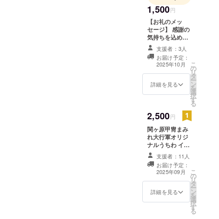
らけですが進化版甲冑まみ
1,500
原宇喜多の
円
れ大行軍が無事開催できま
陣”を関ケ原
【お礼のメッ
セージ】 感謝の
すように…
にオープン
気持ちを込め
し現在に至
て、お礼のメッ
支援者：3人
る。
セージをお送り
お届け予定：
します。
こ
2025年10月
の
リ
タ
ー
ン
詳細を見る
を
選
択
す
る
2,500
円
関ヶ原甲冑まみ
れ大行軍オリジ
ナルうちわ イベ
ント限定デザイ
支援者：11人
ンが施されたう
お届け予定：
ちわでデザイン
こ
2025年09月
の
は当日までのお
リ
タ
楽しみ。 うちわ
ー
ン
サイズ 横243
詳細を見る
を
選
ｘ345㎜（持ち
択
す
手部分125㎜）
る
うちわ骨材質