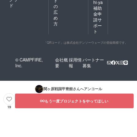
ト
hi-ya
ド
の
補助
広
金申
め
請サ
方
ポー
ト
「QRコード」は株式会社デンソーウェーブの登録商標です。
© CAMPFIRE,
会社概
採用情
パートナー
Inc.
要
報
募集
関ヶ原戦国甲冑館
さんへアンコール
もう一度プロジェクトをやってほしい
19