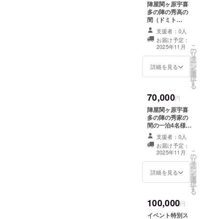
参加頂けます。
岐阜県不破郡
陣屋関ヶ原宇喜
イベントにお越
関ヶ原町笹尾山
多の陣の秀高の
しになられない
・支援者様の交
間（ドミト
方もご支援用と
通費や滞在費は
リー）の一泊2名
して購入可能で
支援者：0人
各自でご負担く
様ご宿泊＋甲冑
す。 サイズ：
お届け予定：
ださい。 ・クラ
館入館＋お食事
こ
M、L、XL 色と
2025年11月
ウドファンディ
の
処兵糧でのラン
リ
デザインは発送
ング終了後、会
タ
チ券のセット (住
ー
までのお楽しみ
場など詳細情報
ン
宅宿泊事業 届
詳細を見る
を
※発送は9月上旬
をメールにてご
選
出番号 第
択
を予定
案内します。
す
M210050514
る
号） 宿泊可能日
70,000
数：一泊 宿泊可
円
能人数：2名 施
陣屋関ヶ原宇喜
設概要：陣屋
多の陣の秀家の
関ヶ原宇喜多の
間の一泊4名様ご
陣 岐
宿泊＋甲冑館入
阜県不破郡関ケ
支援者：0人
館＋お食事処兵
原町関ケ原950
お届け予定：
糧でのランチ券
こ
－8
2025年11月
の
のセット (住宅宿
リ
TEL:0584－51
タ
泊事業 届出番
ー
－5552 ご利用期
ン
号 第
詳細を見る
を
間（2025年12月
選
M210050514
択
末日から2026年
す
号） 宿泊可能日
る
12月末日） ※但
数：一泊 宿泊可
し休業日、休館
100,000
能人数：4名 施
円
日でのご利用は
設概要：陣屋
できません。 利
イベント特別ス