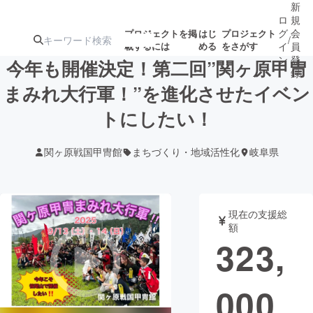
新
ロ
規
グ
会
プロジェクトを掲
はじ
プロジェクト
/
載するには
める
をさがす
イ
員
ン
登
今年も開催決定！第二回”関ヶ原甲冑
録
まみれ大行軍！”を進化させたイベン
トにしたい！
人気のプロ
注目のリ
注目の新着プロ
募集終了が近いプ
もうすぐ公開
ジェクト
ターン
ジェクト
ロジェクト
されます
関ヶ原戦国甲冑館
まちづくり・地域活性化
岐阜県
アート・写真
音楽
現在の支援総
テクノロジー・ガジェット
ゲーム・サ
額
323,
映像・映画
書籍・雑誌
000
ビジネス・起業
チャレンジ