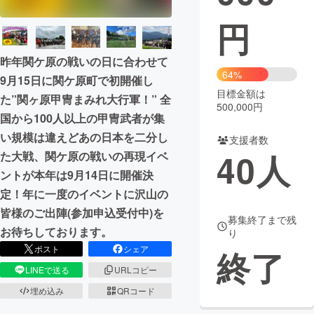
円
まちづくり・地域活性化
昨年関ケ原の戦いの日に合わせて
CAMPFIRE for Social Good
CAMPFIRE Creation
64%
9月15日に関ケ原町で初開催し
CAMPFIREふるさと納税
machi-ya
コミュニティ
目標金額は
た”関ヶ原甲冑まみれ大行軍！” 全
500,000円
国から100人以上の甲冑武者が集
い規模は違えどあの日本を二分し
支援者数
40
人
た大戦、関ケ原の戦いの再現イベ
ントが本年は9月14日に開催決
定！年に一度のイベントに沢山の
皆様のご出陣(参加申込受付中)を
募集終了まで残
お待ちしております。
り
ポスト
シェア
終了
LINEで送る
URLコピー
埋め込み
QRコード