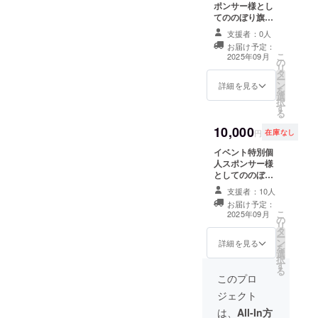
関ヶ原宇喜多の
用時の予約調整
ポンサー様とし
陣 岐
方法について
てののぼり旗に
阜県不破郡関ケ
尚、本リターン
記載 イベント本
原町関ケ原950
支援者：0人
のご宿泊予約は
番（9月14日）
－8
お届け予定：
甲冑館公式メー
の笹尾山から
こ
TEL:0584－51
2025年09月
の
ルアドレス
関ヶ原ふれあい
リ
－5552 ご利用期
タ
s_sengoku_k_k
センターまでの
ー
間（2025年12月
ン
@octn.jp から
全軍大行軍時に
詳細を見る
を
末日から2026年
選
プロジェクト終
スポンサー様名
択
12月末日） ＊休
す
了後メールで打
の入ったのぼり
る
業日、休館日で
ち合わせさせて
旗を持って行軍
のご利用はでき
10,000
頂きます。その
致します。 のぼ
円
在庫なし
ません。 利用時
為、本プロジェ
り旗サイズ 縦
の予約調整方法
イベント特別個
クトページから
1500㎜ｘ横450
について 尚、本
人スポンサー様
のご予約はでき
㎜ ※イベント本
リターンのご宿
としてののぼり
ませんのでご注
番当日が雨の場
泊予約は甲冑館
旗芳名 イベント
意ください。
合はイベントに
支援者：10人
公式メールアド
本番（9月14
て使用する屋内
レス
お届け予定：
日）の笹尾山か
会場での掲示を
こ
2025年09月
s_sengoku_k_k
の
ら関ヶ原ふれあ
させて頂きま
リ
@octn.jp から
タ
いセンターまで
す。 イベント終
ー
プロジェクト終
ン
の全軍大行軍時
詳細を見る
了後甲冑館敷地
を
了後メールで打
選
に個人スポン
内に2025年12月
択
ち合わせさせて
す
サー様名の入っ
末日まで掲示さ
る
頂きます。その
たのぼり旗を
このプロ
せて頂きます。
為、本プロジェ
持って行軍致し
のぼり旗にご希
ジェクト
クトページから
ます。 ※イベン
望するお名前、
のご予約はでき
ト本番当日が雨
は、
All-In方
企業名、ニック