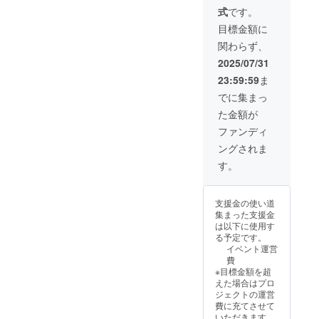
ませんのでご注
の場合はイベン
ネーム等を20文
式
です。
意ください。
トにて使用する
字以内（日本語
屋内会場での掲
目標金額に
のみ）を備考欄
示をさせて頂き
にご記入願いま
関わらず、
ます。 1枚のの
す。
ぼり旗に10名様
2025/07/31
までのお名前
23:59:59
ま
（ニックネー
ム）を記載しま
でに集まっ
す。 のぼり旗サ
た金額が
イズ 縦1500㎜
ｘ横450㎜ イベ
ファンディ
ント終了後は甲
ングされま
冑館敷地内に
2025年12月末ま
す。
で設置致しま
す。 のぼり旗に
ご希望するお名
支援金の使い道
前、ニックネー
集まった支援金
ム等を10文字以
は以下に使用す
内（日本語の
る予定です。
み）を備考欄に
イベント運営
ご記入願いま
費
す。
※目標金額を超
えた場合はプロ
ジェクトの運営
費に充てさせて
いただきます。