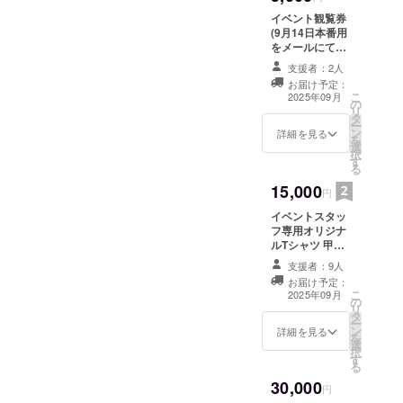
場合がございま
為を禁止致しま
す） ・場所：岐
イベント観覧券
す。
阜県不破郡関ヶ
(9月14日本番用
原町笹尾山 ・支
をメールにて送
援者様の交通費
付) イベント本番
支援者：2人
や滞在費は各自
笹尾山での観覧
お届け予定：
でご負担くださ
を一般の方が入
こ
2025年09月
い。 ・クラウド
の
れない場所での
リ
ファンディング
タ
観覧にご招待い
ー
終了後、会場な
ン
たします。 雨天
詳細を見る
を
ど詳細情報を
選
時は屋内会場で
択
メールにてご案
す
の開催となり、
る
内します。
その場合一般の
15,000
方が入れない屋
円
内会場へのご入
イベントスタッ
場ができ観覧が
フ専用オリジナ
できます。 (雨
ルTシャツ 甲冑
天、晴天ともに
まみれ大行軍イ
会場までのご移
支援者：9人
ベントスタッフ
動は各自でお願
お届け予定：
専用のオリジナ
い致します) ・日
こ
2025年09月
の
ルTシャツ イベ
程：2025年9月
リ
タ
ント両日（9月
14日 11時~13
ー
ン
13日リハーサ
詳細を見る
時予定 （時間は
を
選
ル、9月14日本
天候や当日の状
択
す
番）に着用して
況により前後す
る
ボランティアス
る場合がござい
30,000
タッフとしてご
円
ます） ・場所：