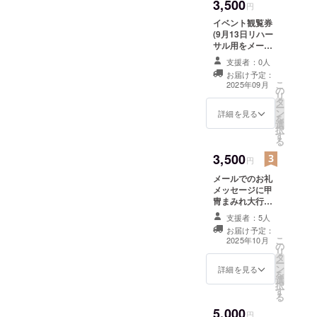
3,500
ポリプロピレン
円
イベント観覧券
(9月13日リハー
サル用をメール
にて送付) イベン
支援者：0人
トリハーサル笹
お届け予定：
尾山での観覧を
こ
2025年09月
の
一般の方が入れ
リ
タ
ない場所での観
ー
ン
覧にご招待いた
詳細を見る
を
選
します。 雨天時
択
す
は屋内会場での
る
開催となり、そ
3,500
の場合一般の方
円
が入れない屋内
メールでのお礼
会場へのご入場
メッセージに甲
ができ観覧がで
冑まみれ大行軍
きます。 (雨天、
のイベント写真
晴天ともに会場
支援者：5人
データ(オフ
までのご移動は
お届け予定：
ショット含む）
各自でお願い致
こ
2025年10月
の
をお送り致しま
します) ・日程：
リ
タ
す。 ※お送りす
2025年9月13
ー
ン
る写真データの
詳細を見る
日 11時~13時
を
選
著作権は製作者
予定 （時間は天
択
す
が所有するもの
候や当日の状況
る
とし、複製、編
により前後する
5,000
集、転売等の行
円