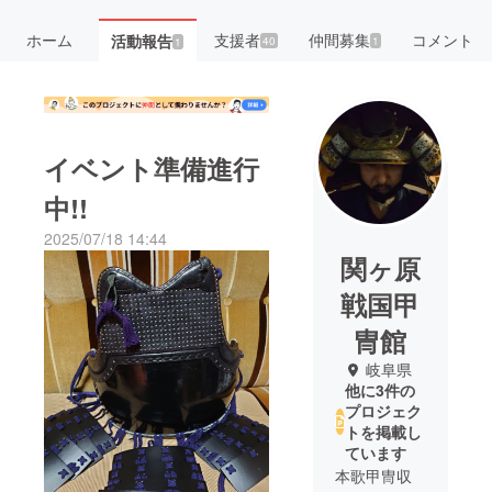
ホーム
支援者
仲間募集
コメント
活動報告
40
1
1
イベント準備進行
中!!
2025/07/18 14:44
関ヶ原
戦国甲
冑館
岐阜県
他に3件の
プロジェク
トを掲載し
ています
本歌甲冑収