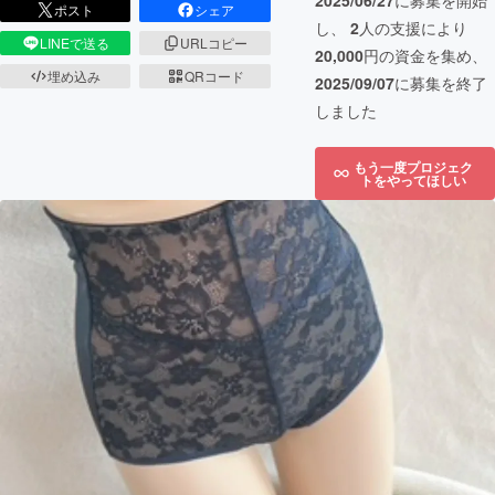
2025/06/27
に募集を開始
ポスト
シェア
し、
2
人の支援により
LINEで送る
URLコピー
20,000
円の資金を集め、
埋め込み
QRコード
2025/09/07
に募集を終了
しました
もう一度プロジェク
トをやってほしい