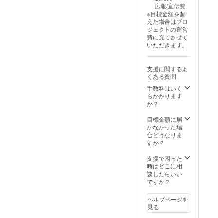
のご対応も承り
広報/宣伝費
ます。)
※目標金額を超
えた場合はプロ
ジェクトの運営
費に充てさせて
いただきます。
支援に関するよ
くある質問
手数料はいく
らかかります
か？
目標金額に届
かなかった場
合どうなりま
すか？
支援で困った
時はどこに相
談したらいい
ですか？
ヘルプページを
見る