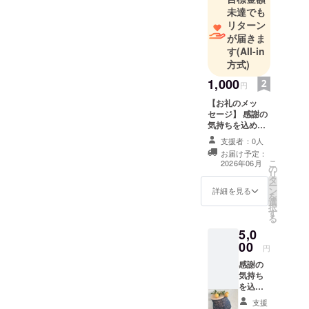
とか生き活
未達でも
き息してま
リターン
が届きま
す。
す
(All-in
HARA family
方式)
のア・ル・
1,000
ジをどうぞ
円
よろしくお
【お礼のメッ
願いしま
セージ】 感謝の
気持ちを込め
す。
て、お礼のを
支援者：0人
メッセージと新
お届け予定：
商品のパンフ
こ
2026年06月
の
レットをお送り
リ
タ
します。 (三つ折
ー
ン
りメッセージ・
詳細を見る
を
選
三つ折りリーフ
択
す
レット/A4サイ
る
ズ)
5,0
00
円
感謝の
気持ち
を込め
て、お
支援
礼のを