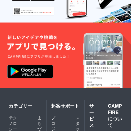
カテゴリー
起案サポート
サ
CAMP
ー
FIRE
テク
ま
プ
ス
ビ
につい
ノロ
ち
ロ
タ
ス
て
ジー
づ
ジ
ッ