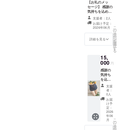
【お礼のメッ
セージ】 感謝の
気持ちを込め
て、お礼のメッ
支援者：2人
セージと直筆
お届け予定：
メッセージと新
こ
2026年06月
の
商品のパンフ
リ
タ
レットをお送り
ー
ン
します。 (三つ折
詳細を見る
を
選
りメッセージ/便
択
す
箋・三つ折り
る
リーフレット/A4
15,
サイズ)
000
円
感謝の
気持ち
を込め
て、お
支援
礼のを
者：
メッ
0人
セージ
お届
と新商
け予
品のパ
定：
ンフ
2026
年06
レット
こ
月
をお送
の
リ
りしま
タ
ー