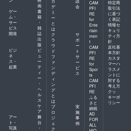
ン
映
カ
談
特定商
CAM
画
デ
会
取引法
PFI
ゲー
書
ミ
に基づ
RE
ム・
籍
ー
く表記
for
サー
・
と
情報セ
Ente
ビス
雑
は
キュリ
rtain
開発
誌
ク
サ
ティ方
men
出
ラ
ポ
針
t
版
ウ
ー
反社基
CAM
ビジ
ビ
ド
ト
本方針
PFI
ネ
ュ
フ
サ
カスタ
RE
ス・
ー
ァ
ー
マーハ
for
起業
テ
ン
ビ
ラスメ
Spor
ィ
デ
ス
ントに
ts
ー
ィ
対する
CAM
・
ン
考え方
PFI
ヘ
グ
クッ
RE
ル
と
キーポ
ふる
ス
は
リシー
さと
ケ
プ
実
納税
ア
ロ
施
AD
アー
舞
ジ
事
FOR
ト・
台
ェ
例
ALL
写真
・
ク
HIO