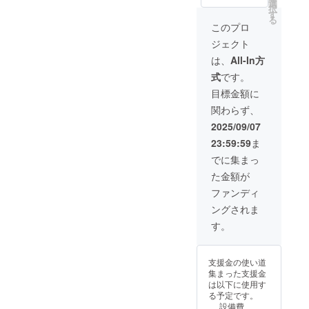
選
演内容で相談に
択
す
のります。 有効
る
期限：2026年12
このプロ
月末 ♢支援者様
ジェクト
との日程調整や
ご相談の有効期
は、
All-In方
限であり講演会
式
です。
の開催の有効期
限は ご相談か
目標金額に
ら約一年間とし
関わらず、
ます。 ♢支援者
様側の交通費・
2025/09/07
滞在費は各自で
23:59:59
ま
ご負担くださ
い。 ♢提供者側
でに集まっ
の交通費・滞在
た金額が
費は自己負担い
たします。 ♢詳
ファンディ
細については
ングされま
メールにてご連
絡いたします。
す。
♢講演内容のお
問い合わせやご
相談はメールま
支援金の使い道
たはお電話でご
集まった支援金
対応いたしま
は以下に使用す
す。 (ご希望に
る予定です。
よっては対面で
設備費