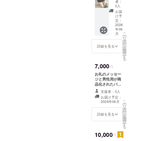
者：
メッ
0人
セージ
お届
と新商
け予
品のパ
定：
ンフ
2026
年06
レット
こ
月
をお送
の
リ
りしま
タ
ー
す。 (三
ン
詳細を見る
を
つ折り
選
択
メッ
す
る
セー
7,000
ジ・三
円
つ折り
お礼のメッセー
リーフ
ジと男性用が商
レッ
品化されたパン
ト/A4サ
フレットを送り
イズ) 女
支援者：0人
ます。 (三つ折り
性用下
お届け予定：
メッセージ・三
着型ス
こ
2026年06月
の
つ折りリーフ
トーマ
リ
タ
レット/A4サイ
固定装
ー
ン
ズ) 新商品：男性
詳細を見る
具 1
を
選
用下着型ストー
枚
択
す
マ固定装具 １
る
枚
10,000
円