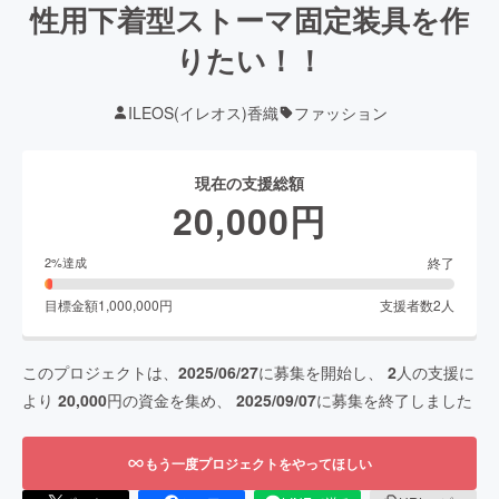
性用下着型ストーマ固定装具を作
りたい！！
ILEOS(イレオス)香織
ファッション
現在の支援総額
20,000
円
終了
2
%達成
目標金額
1,000,000
円
支援者数
2
人
このプロジェクトは、
2025/06/27
に募集を開始し、
2
人の支援に
より
20,000
円の資金を集め、
2025/09/07
に募集を終了しました
もう一度プロジェクトをやってほしい