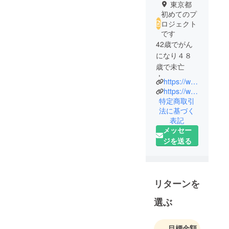
東京都
初めてのプ
ロジェクト
です
42歳でがん
になり４８
歳で未亡
人。
https://www.instagram.com/caori8888/?hl=ja
人と動物と
https://www.facebook.com/caori1
お酒が好き
特定商取引
法に基づく
でちらほら
表記
迷惑かけて
メッセー
ます。
ジを送る
チャレンジ
精神が旺盛
すぎてちら
ほら迷惑を
リターンを
かけてま
選ぶ
す。
家族の支え
があって何
目標金額