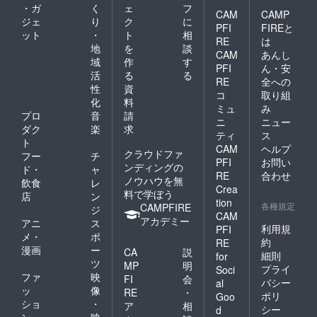
・ガ
く
ェ
フ
CAM
CAMP
ジェ
り
ク
に
PFI
FIREと
ット
・
ト
相
RE
は
地
を
談
CAM
あんし
域
作
す
PFI
ん・安
活
る
る
RE
全への
性
資
コ
取り組
化
料
ミュ
み
プロ
音
請
ニ
ニュー
ダク
楽
求
ティ
ス
ト
CAM
ヘルプ
クラウドファ
フー
チ
PFI
お問い
ンディングの
ド・
ャ
RE
合わせ
ノウハウを無
飲食
レ
Crea
料で学ぼう
店
ン
tion
各種規定
CAMPFIRE
ジ
CAM
アカデミー
アニ
ス
利用規
PFI
メ・
ポ
約
RE
漫画
ー
CA
説
細則
for
ツ
MP
明
プライ
Soci
ファ
映
FI
会
バシー
al
ッ
像
RE
・
ポリ
Goo
ショ
・
ア
相
シー
d