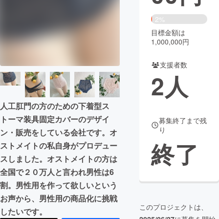
まちづくり・地域活性化
2%
目標金額は
1,000,000円
CAMPFIRE for Social Good
CAMPFIRE Creation
CAMPFIREふるさと納税
machi-ya
コミュニティ
支援者数
2
人
人工肛門の方のための下着型ス
トーマ装具固定カバーのデザイ
募集終了まで残
り
ン・販売をしている会社です。オ
終了
ストメイトの私自身がプロデュー
スしました。オストメイトの方は
全国で２０万人と言われ男性は6
割。男性用を作って欲しいという
お声から、男性用の商品化に挑戦
このプロジェクトは、
したいです。