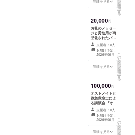
す。 (三
ン
詳細を見る
を
つ折り
選
択
メッ
す
る
セー
20,000
ジ・三
円
つ折り
お礼のメッセー
リーフ
ジと男性用が商
レッ
品化されたパン
ト/A4サ
フレットを送り
イズ) 女
支援者：0人
ます。 (三つ折り
性用下
お届け予定：
メッセージ・三
着型ス
こ
2026年06月
の
つ折りリーフ
トーマ
リ
タ
レット/A4サイ
固定装
ー
ン
ズ) 新商品：男性
詳細を見る
具 2
を
選
用下着型ストー
枚 (ネ
択
す
マ固定装具 2
イ
る
枚 (ブラック・
ビー・
100,000
グレー)
円
ピンク
ベー
オストメイトと
ジュ)
救急救命士によ
る講演会 『オス
トメイトを知っ
支援者：0人
てもらおう』
お届け予定：
『オストメイト
こ
2026年06月
の
が被災者になっ
リ
タ
たら…』その他
ー
ン
希望にそった講
詳細を見る
を