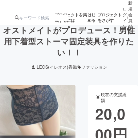
新
ロ
規
グ
会
プロジェクトを掲
はじ
プロジェクト
/
載するには
める
をさがす
イ
員
ン
登
オストメイトがプロデュース！男性
録
用下着型ストーマ固定装具を作りた
い！！
人気のプロ
注目のリ
注目の新着プロ
募集終了が近いプ
もうすぐ公開
ジェクト
ターン
ジェクト
ロジェクト
されます
ILEOS(イレオス)香織
ファッション
アート・写真
音楽
現在の支援総
テクノロジー・ガジェット
ゲーム・サ
額
20,0
映像・映画
書籍・雑誌
00
円
ビジネス・起業
チャレンジ