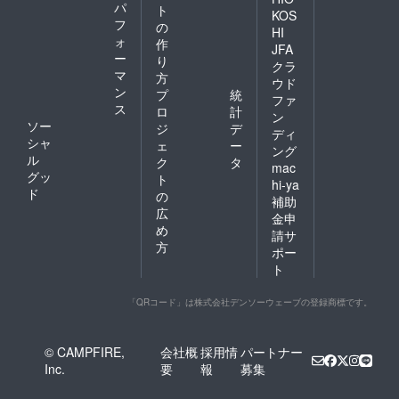
パ
ト
KOS
フ
の
HI
ォ
作
JFA
ー
り
クラ
マ
方
ウド
ン
プ
統
ファ
ス
ロ
計
ン
ソー
ジ
デ
ディ
シャ
ェ
ー
ング
ル
ク
タ
mac
グッ
ト
hi-ya
ド
の
補助
広
金申
め
請サ
方
ポー
ト
「QRコード」は株式会社デンソーウェーブの登録商標です。
© CAMPFIRE,
会社概
採用情
パートナー
Inc.
要
報
募集