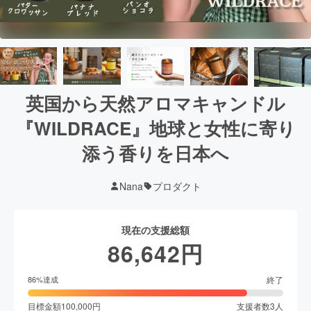
英国から天然アロマキャンドル
『WILDRACE』地球と女性に寄り
添う香りを日本へ
Nana
プロダクト
現在の支援総額
86,642
円
終了
86
%達成
目標金額
100,000
円
支援者数
3
人