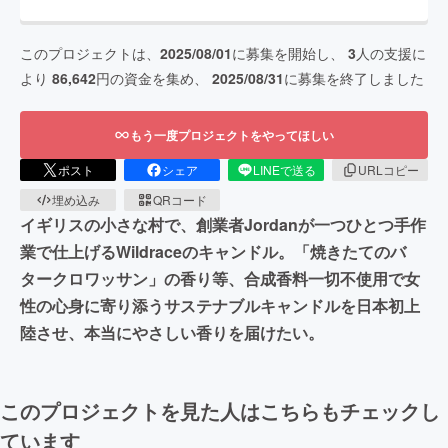
このプロジェクトは、
2025/08/01
に募集を開始し、
3
人の支援に
より
86,642
円の資金を集め、
2025/08/31
に募集を終了しました
もう一度プロジェクトをやってほしい
ポスト
シェア
LINEで送る
URLコピー
埋め込み
QRコード
イギリスの小さな村で、創業者Jordanが一つひとつ手作
業で仕上げるWildraceのキャンドル。「焼きたてのバ
タークロワッサン」の香り等、合成香料一切不使用で女
性の心身に寄り添うサステナブルキャンドルを日本初上
陸させ、本当にやさしい香りを届けたい。
このプロジェクトを見た人はこちらもチェックし
ています