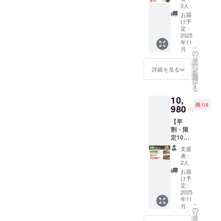
Wild
り。
です。
0人
race 2
Wildrac
大切な
お届
本セッ
eの香り
方への
け予
ト
の魅力
定：
プレゼ
5％OFF
2025
をもっ
ントに
年11
【支援
と楽し
もおす
こ
月
額】 ・
める2本
の
すめで
リ
超早
セット
タ
す。
ー
割：
です。
ン
【セッ
詳細を見る
を
7,200円
合成香
選
ト内
択
（限定
料・有
す
容】 ・
る
10名）
害成分
キャン
10,
※送料込
不使用
ドル1個
残り8
み 大切
980
だか
（ベー
円
な人と
ら、ギ
カリー
【早
シェア
フトに
キャン
割・限
した
もぴっ
ドル3種
定10
り、気
たり。
類から
名】
分に合
香りを
香りは
支援
Wild
わせて
自由に
自由に
者：
race 2
香りを
選べる
2人
選択）
本セッ
使い分
キャン
・
お届
ト
けた
ドル2個
け予
Wildrac
10％OF
り。
定：
とポス
eオリジ
F ＼日
2025
Wildrac
トカー
ナルポ
年11
本発売
eの香り
ドもお
スト
こ
月
未定の
の魅力
の
付けし
カード
リ
ミニ
をもっ
タ
ます。
「まず