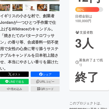
まちづくり・地域活性化
86%
イギリスの小さな村で、創業者
目標金額は
100,000円
Jordanが一つひとつ手作業で仕
CAMPFIRE for Social Good
CAMPFIRE Creation
上げるWildraceのキャンドル。
CAMPFIREふるさと納税
machi-ya
コミュニティ
支援者数
「焼きたてのバタークロワッサ
3
人
ン」の香り等、合成香料一切不使
用で女性の心身に寄り添うサステ
ナブルキャンドルを日本初上陸さ
募集終了まで残
せ、本当にやさしい香りを届けた
り
い。
終了
ポスト
シェア
LINEで送る
URLコピー
埋め込み
QRコード
このプロジェクトは、