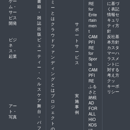
ゲー
書
ミ
に基づ
RE
のお手
特別な
ム・
籍
ー
紙 ・
く表記
灯りを
for
サー
・
と
Corom
お迎え
情報セ
Ente
ビス
雑
ero公式
くださ
は
キュリ
rtain
HPにお
い
開発
誌
ク
サ
ティ方
men
名前掲
出
ラ
ポ
針
t
載（希
版
ウ
ー
望者の
反社基
CAM
ビジ
ビ
ド
ト
み）
本方針
PFI
ネ
ュ
Wildrac
フ
サ
カスタ
RE
eの“香
ス・
ー
ァ
ー
マーハ
for
りの世
起業
テ
ン
ビ
ラスメ
Spor
界”に、
ィ
デ
ス
ントに
あなた
ts
ー
ィ
が一番
対する
CAM
・
乗り。
ン
考え方
PFI
クラ
ヘ
グ
クッ
RE
ファン
ル
と
キーポ
ふる
限定の
ス
は
リシー
さと
この機
ケ
プ
実
会に、
納税
ア
ロ
施
特別な
AD
アー
舞
灯りを
ジ
事
FOR
お迎え
ト・
台
ェ
例
ALL
くださ
写真
・
ク
HIO
い
パ
ト
KOS
フ
の