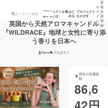
新
ロ
規
グ
会
プロジェクトを掲
はじ
プロジェクト
/
載するには
める
をさがす
イ
員
ン
登
英国から天然アロマキャンドル
録
『WILDRACE』地球と女性に寄り添
う香りを日本へ
人気のプロ
注目のリ
注目の新着プロ
募集終了が近いプ
もうすぐ公開
ジェクト
ターン
ジェクト
ロジェクト
されます
Nana
プロダクト
アート・写真
音楽
現在の支援総
テクノロジー・ガジェット
ゲーム・サ
額
86,6
映像・映画
書籍・雑誌
42
円
ビジネス・起業
チャレンジ