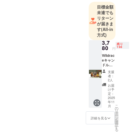
目標金額
未達でも
リターン
が届きま
す
(All-in
方式)
3,7
残り
80
198
円
Wildrac
eキャン
ドル体
験セッ
支援
ト 【支
者：
援額】
2人
・3,790
お届
円（送
け予
料込
定：
み） ま
2025
年11
ずは1
こ
月
本、
の
リ
Wildrac
タ
ー
eの香り
ン
詳細を見る
を
を気軽
選
択
に楽し
す
る
める体