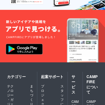
るごと
未発売&
森」を
体験で
発売未
イメー
きる、
定】
ジした
数量限
キャン
ミニ
定のプ
ドル4種
キャン
レミア
（通常
ドル
ムセッ
サイ
（ミニ3
トです
ズ 香
個） 睡
りはお
眠サ
まかせ
ポート
& お楽
ミニ
しみ）
キャン
・【日
ドルギ
本未発
フト
売&発売
セット
未定】
（ミニ3
ミニ
個）
キャン
パティ
ドル9個
スリー
「雨上
ベーカ
カテゴリー
起案サポート
サ
CAMP
がりの
リーク
ー
FIRE
森」を
ロワッ
イメー
サン
テク
ま
プ
ス
ビ
につい
ジした
キャン
ノロ
ち
ロ
タ
ス
て
ミニ
ドルギ
ジー
づ
ジ
ッ
キャン
フト
・ガ
く
ェ
フ
ドル
（ミニ3
CAM
CAMP
ジェ
り
ク
に
（ミニ3
個） ・