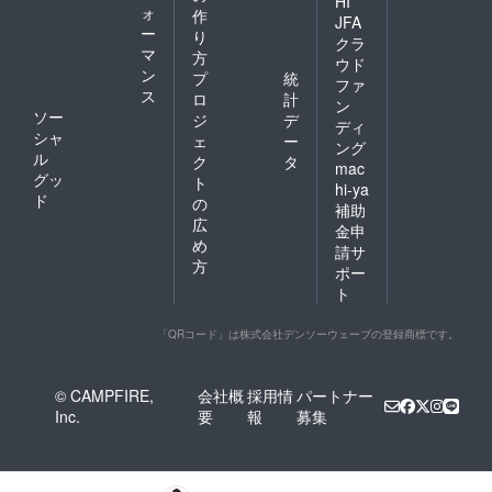
HI
ォ
作
JFA
ー
り
クラ
マ
方
ウド
ン
プ
統
ファ
ス
ロ
計
ン
ソー
ジ
デ
ディ
シャ
ェ
ー
ング
ル
ク
タ
mac
グッ
ト
hi-ya
ド
の
補助
広
金申
め
請サ
方
ポー
ト
「QRコード」は株式会社デンソーウェーブの登録商標です。
© CAMPFIRE,
会社概
採用情
パートナー
Inc.
要
報
募集