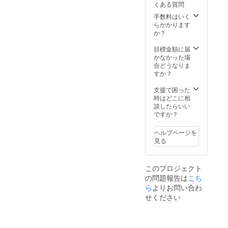
ズ 香
がりの
くある質問
本体
ごと体
りはお
森」を
キャン
感でき
手数料はいく
まかせ
イメー
ドル
る、ア
らかかります
& お楽
ジした
や、香
ンバサ
か？
しみ）
ミニ
りを
ダー限
・【日
キャン
ぎゅっ
定コレ
目標金額に届
本未発
ドル
と詰め
クショ
かなかった場
売&発売
（ミニ3
込んだ
ンで
合どうなりま
未定】
個） ・
ミニ
す。 こ
すか？
睡眠サ
Wildrac
キャン
れだけ
ポート
eオリジ
ドル、
の内容
支援で困った
ミニ
ナルポ
さらに
が揃う
時はどこに相
キャン
スト
は、
のは、
談したらいい
ドルギ
カード
テーマ
このク
ですか？
フト
・実行
別のギ
ラファ
セット
者Nana
フト
ンだ
（ミニ3
からの
ヘルプページを
セット
け。本
個） ・
お礼の
見る
まで…
気で香
【日本
手紙 特
Wildrac
りのあ
未発売&
別な人
eの世界
る暮ら
発売未
への贈
このプロジェクト
をまる
しを楽
定】
り物と
の問題報告は
ごと体
こち
しみた
「雨上
して
感でき
い方
ら
よりお問い合わ
がりの
も、自
る、ア
へ。
森」を
せください
分への
ンバサ
【セッ
イメー
とって
ダー限
ト内
ジした
おきの
定コレ
容】 ・
ミニ
ギフト
クショ
ベーカ