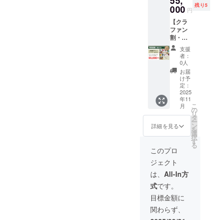
55,
別な
共感す
しみく
はおま
残り5
ン］
000
ファン
るあな
ださ
円
かせ &
【支援
BOX。
たに。
い。
お楽し
【クラ
額】 ・
定番
未来の
【セッ
み） ・
ファン
超早
キャン
ファン
ト内
Wildrac
割・限
割：
ドルに
コミュ
容】 ・
eオリジ
定5名】
49,800
加え
ニティ
ベーカ
支援
ナルポ
＼
円（限
て、日
を一緒
者：
リー
スト
Wildrac
定5名）
本未発
0人
につ
キャン
カード
e アン
※すべて
売のレ
くって
お届
ドル3種
「今日
バサ
送料込
アアイ
け予
いく仲
・ミニ
はどの
ダー認
Wildrac
定：
テムや
間とし
キャン
香りに
定BOX
2025
eをとこ
ギフト
て、心
ドル1個
しよ
年11
／
とん楽
セット
からの
（香り
う？」
こ
月
Wildrac
しみ尽
の
をいち
ありが
はおま
そんな
リ
e 灯り
くした
タ
早くお
とうを
かせ &
選ぶ時
ー
の宝箱
いあな
ン
届けし
詳細を見る
込め
お楽し
間も楽
を
セット
たへ贈
選
ます。
て。
み） ・
しめ
択
［数量
る、日
す
香り・
【セッ
Wildrac
る、
る
限定・
本未発
デザイ
このプロ
ト内
eオリジ
Wildrac
最高峰
売キャ
ン・理
容】 ・
ナルポ
eの香り
ジェクト
プラ
ンドル
念のす
ベーカ
スト
に包ま
ン］
＆全ラ
べてに
は、
All-In方
リー
カード
れる毎
【支援
イン
共感す
キャン
「今日
日で癒
式
です。
額】 ・
ナップ
るあな
ドル3種
はどの
されて
超早
を詰め
たに。
目標金額に
・【日
香りに
くださ
割：
込ん
未来の
本未発
しよ
い。
関わらず、
55,000
だ、ク
ファン
売&発売
う？」
円（限
ラファ