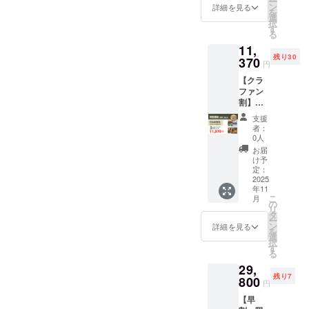
ー
キャン
と楽し
ン
【セッ
詳細を見る
は試し
を
ドル付
める2本
選
ト内
てみた
択
き／ ベ
セット
す
容】 ・
い」
る
イカ
です。
キャン
「本当
11,
リー
合成香
ドル2個
にやさ
残り30
キャン
370
料・有
（ベー
しい香
円
ドルフ
害成分
カリー
りっ
【クラ
ルセッ
不使用
キャン
て？」
ファン
ト 【支
だか
ドル3種
そんな
割】＼
援額】
ら、ギ
類から
あなた
日本発
・早
フトに
香りは
にぴっ
支援
売未定
割：
もぴっ
自由に
者：
たり
のミニ
10,980
たり。
0人
選択）
の、
キャン
円（限
香りを
・
お届
Wildrac
ドル付
定10
自由に
け予
Wildrac
e入門
き／ ベ
名） ※
定：
選べる
eオリジ
セット
イカ
2025
送料込
キャン
ナルポ
です。
年11
リー
み
ドル2個
スト
こ
月
キャン
Wildrac
の
に、ポ
カード
リ
ドルフ
eの人気
タ
スト
「ペア
ー
ルセッ
キャン
ン
カード
詳細を見る
で贈り
を
ト 【支
ドルを
選
もお付
たい」
択
援額】
もっと
す
けしま
「その
る
・クラ
楽しみ
す。
日の気
29,
ファン
たいあ
【セッ
分で香
残り7
割：
800
なた
ト内
りを変
円
11,370
へ。
容】 ・
えた
【早
円（限
キャン
キャン
い」そ