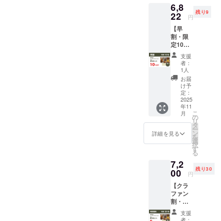
6,8
験プラ
残り9
ンで
22
円
す。香
【早
りを自
割・限
由に選
定10
べる定
名】
番キャ
支援
Wild
ンドル1
者：
race 2
個に加
1人
本セッ
えて、
お届
ト
オリジ
け予
10％OF
ナルポ
定：
F 【支
2025
スト
年11
援額】
カード
こ
月
・早
をセッ
の
リ
割：
トでお
タ
ー
6,822円
届け。
ン
詳細を見る
を
※送料込
合成香
選
択
み 大切
料・有
す
る
な人と
害成分
7,2
シェア
不使用
残り30
した
00
で、敏
円
り、気
感な方
【クラ
分に合
やお子
ファン
わせて
さまの
割・限
香りを
いるご
定30
使い分
家庭で
支援
名】
けた
も安心
者：