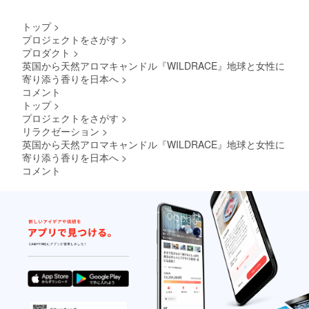
キャン
として
ンで
リー
ドル
も。
す。 こ
キャン
（ミニ3
Wildrac
トップ
>
れだけ
ドル
個） ・
eの世界
プロジェクトをさがす
>
の内容
キャン
Wildrac
観をま
プロダクト
>
が揃う
ドル3種
eオリジ
るごと
のは、
英国から天然アロマキャンドル『WILDRACE』地球と女性に
類 ・
ナルポ
体験で
このク
【日本
スト
寄り添う香りを日本へ
>
きる、
ラファ
未発売&
カード
数量限
コメント
ンだ
発売未
・実行
定のプ
トップ
>
け。本
定】
者Nana
レミア
プロジェクトをさがす
>
気で香
キャン
からの
ムセッ
りのあ
リラクゼーション
>
ドル4種
お礼の
トです
る暮ら
（通常
英国から天然アロマキャンドル『WILDRACE』地球と女性に
手紙 特
しを楽
サイ
別な人
寄り添う香りを日本へ
>
しみた
ズ 香
への贈
コメント
い方
りはお
り物と
へ。
まかせ
して
【セッ
& お楽
も、自
ト内
しみ）
分への
容】 ・
・【日
とって
ベーカ
本未発
おきの
リー
売&発売
ギフト
キャン
未定】
として
ドル
ミニ
も。
キャン
キャン
Wildrac
ドル3種
ドル9個
eの世界
類 ・
「雨上
観をま
【日本
がりの