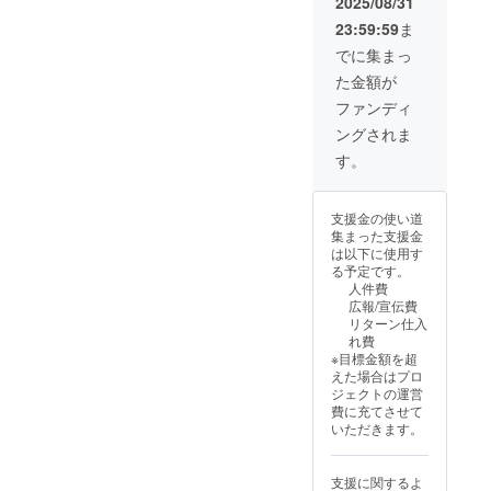
コミュ
2025/08/31
未定】
そんな
定5名）
ン限定
ニティ
キャン
選ぶ時
23:59:59
ま
※送料込
の特別
を一緒
ドル2種
間も楽
み
BOXで
につ
でに集まっ
（通常
しめ
Wildrac
す。 日
くって
サイ
る、
た金額が
eをとこ
本未発
いく仲
ズ 香
Wildrac
とん楽
売&発売
間とし
ファンディ
りはお
eの香り
しみ尽
未定の
て、心
まかせ
に包ま
ングされま
くした
本体
からの
& お楽
れる毎
いあな
キャン
ありが
す。
しみ）
日で癒
たへ贈
ドル
とうを
・【日
されて
る、日
や、香
込め
本未発
くださ
本未発
りを
て。
売&発売
い。
支援金の使い道
売キャ
ぎゅっ
【セッ
未定】
集まった支援金
ンドル
と詰め
ト内
睡眠サ
は以下に使用す
＆全ラ
込んだ
容】 ・
ポート
る予定です。
イン
ミニ
ベーカ
ミニ
人件費
ナップ
キャン
リー
キャン
広報/宣伝費
を詰め
ドル、
キャン
ドルギ
リターン仕入
込ん
さらに
ドル3種
フト
れ費
だ、ク
は、
・【日
セット
※目標金額を超
ラファ
テーマ
本未発
（ミニ3
えた場合はプロ
ン限定
別のギ
売&発売
個） ・
ジェクトの運営
の特別
フト
未定】
【日本
費に充てさせて
BOXで
セット
キャン
未発売&
いただきます。
す。 日
まで…
ドル2種
発売未
本未発
Wildrac
（通常
定】
売&発売
eの世界
サイ
「雨上
支援に関するよ
未定の
をまる