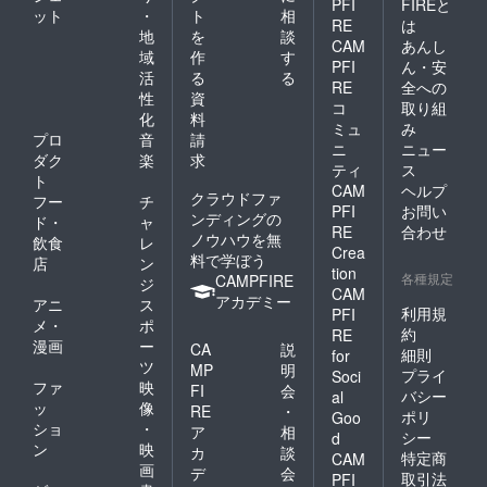
PFI
FIREと
個） 睡
ット
・
ト
相
オリジ
RE
は
眠サ
ナルポ
地
を
談
CAM
あんし
ポート
スト
域
作
す
ミニ
PFI
ん・安
カード
活
る
る
キャン
・実行
RE
全への
性
資
ドルギ
者から
コ
取り組
フト
化
料
のお礼
ミュ
み
セット
のお手
プロ
音
請
ニ
ニュー
（ミニ3
紙 ・
ダク
楽
求
ティ
ス
個）
Corom
ト
パティ
ero公式
CAM
ヘルプ
クラウドファ
フー
チ
スリー
HPにお
PFI
お問い
ンディングの
ド・
ャ
ベーカ
名前掲
RE
合わせ
ノウハウを無
リーク
載（希
飲食
レ
Crea
ロワッ
望者の
料で学ぼう
店
ン
tion
サン
み）
各種規定
CAMPFIRE
ジ
キャン
CAM
Wildrac
アカデミー
アニ
ス
ドルギ
eの“香
利用規
PFI
メ・
ポ
フト
りの世
約
RE
（ミニ3
漫画
ー
界”に、
CA
説
細則
for
個） ・
あなた
ツ
MP
明
プライ
Soci
オリジ
が一番
ファ
映
FI
会
バシー
ナルポ
al
乗り。
ッ
像
RE
・
スト
クラ
ポリ
Goo
ショ
・
カード
ア
相
ファン
シー
d
・実行
ン
映
限定の
カ
談
特定商
CAM
者から
この機
画
デ
会
取引法
PFI
のお礼
会に、