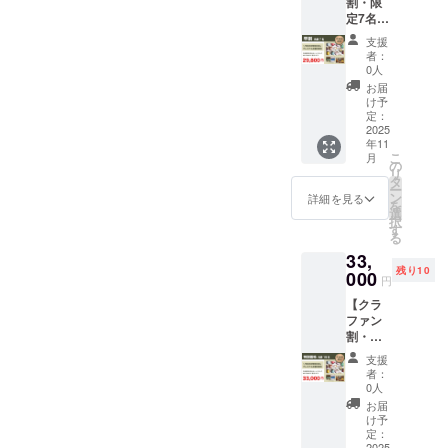
割・限
定30
ドル3本
ドル2個
んなあ
定7名】
名） ※
＋日本
（ベー
なたに
＼今だ
すべて
発売未
カリー
おすす
支援
けの特
送料込
定のミ
キャン
者：
めの、
別仕様
Wildrac
ニキャ
0人
ドル3種
香りを
／日本
eの人気
ンドル1
類から
お届
深く楽
発売未
キャン
個が届
け予
香りは
しむ
定キャ
ドルを
定：
く、香
自由に
セット
ンドル
2025
もっと
りに包
選択）
です
年11
入り
楽しみ
まれる
・
こ
月
Wildrac
たいあ
の
贅沢な
Wildrac
リ
eプレミ
なた
タ
セット
eオリジ
ー
アム体
へ。
ン
です。
詳細を見る
ナルポ
を
験
キャン
選
ミニ
スト
択
BOX［
ドル3本
す
キャン
カード
る
限定
＋日本
ドル
「ペア
33,
版］
発売未
は、発
で贈り
残り10
【支援
000
定のミ
売未定
たい」
円
額】 ・
ニキャ
なの
「その
【クラ
早割：
ンドル1
で、ク
日の気
ファン
29,800
個が届
ラファ
分で香
割・限
円（限
く、香
ン限定
りを変
定15
定7名）
りに包
でしか
えた
支援
名】】
（すべ
まれる
手に入
者：
い」そ
＼今だ
て送料
贅沢な
0人
らない
んなあ
けの特
込）
セット
先行体
お届
なたに
別仕様
Wildrac
です。
け予
験サイ
おすす
／日本
eを深く
定：
ミニ
ズ。本
めの、
2025