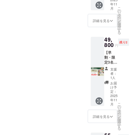
発売未
愛する
キャン
体サイ
香りを
年11
定キャ
方のた
ドル
ズとは
深く楽
こ
月
ンドル
めにご
の
は、発
また違
しむ
リ
入り
用意し
タ
売未定
う、
セット
ー
Wildrac
た、特
ン
なの
詳細を見る
ちょこ
です
を
eプレミ
別な
選
で、ク
んと愛
択
アム体
ファン
す
ラファ
らしい
る
験
BOX。
ン限定
佇まい
49,
BOX［
定番
でしか
と、ふ
残り2
限定
800
キャン
手に入
わっと
円
版］
ドルに
らない
やさし
【早
【支援
加え
先行体
く広が
割・限
額】 ・
て、日
験サイ
る香り
定3名】
超早
本未発
ズ。本
をお楽
＼
割：
売のレ
体サイ
しみく
支援
Wildrac
33,000
アアイ
ズとは
者：
ださ
e アン
円（限
テムや
1人
また違
い。
バサ
定15
ギフト
う、
お届
【セッ
ダー認
名） ※
セット
け予
ちょこ
ト内
定BOX
送料込
定：
をいち
んと愛
容】 ・
／
2025
み
早くお
らしい
ベーカ
年11
Wildrac
Wildrac
届けし
佇まい
リー
こ
月
e 灯り
eを深く
の
ます。
と、ふ
キャン
リ
の宝箱
愛する
タ
香り・
わっと
ドル3種
ー
セット
方のた
ン
デザイ
詳細を見る
やさし
・ミニ
を
［数量
めにご
選
ン・理
く広が
キャン
択
限定・
用意し
す
念のす
る香り
ドル1個
る
最高峰
た、特
べてに
をお楽
（香り
プラ