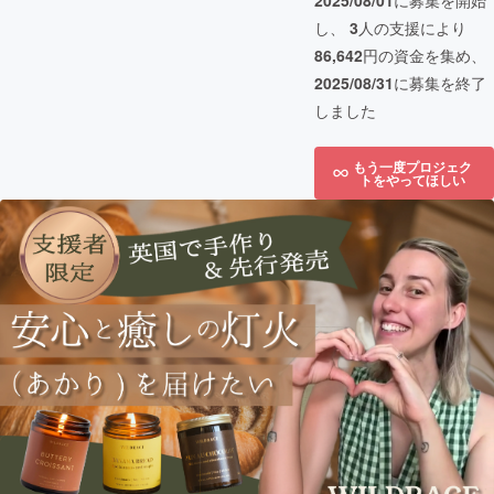
2025/08/01
に募集を開始
し、
3
人の支援により
86,642
円の資金を集め、
2025/08/31
に募集を終了
しました
もう一度プロジェク
トをやってほしい