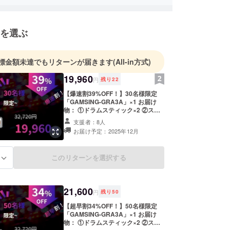
を選ぶ
標金額未達でもリターンが届きます
(All-in方式)
19,960
円
残り
22
【爆速割39%OFF！】30名様限定
「GAMSING-GRA3A」×1 お届け
物： ①ドラムスティック×2 ②ス
ピーカー×1 ③ストラップ×1
支援者：8人
④3.5mmオーディオケーブル×1 ⑤
お届け予定：2025年12月
充電ケーブル×1 ⑥収納袋×1 ⑦取扱
説明書×1 ⑧パッケージボックス×1
⑨手提げ袋×1 ※送料無料（日本国内
このリターンを選択する
る
限定）
21,600
円
残り
50
【超早割34%OFF！】50名様限定
「GAMSING-GRA3A」×1 お届け
物： ①ドラムスティック×2 ②ス