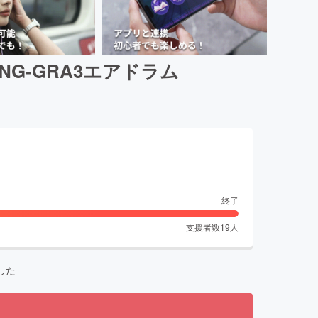
G-GRA3エアドラム
終了
支援者数
19
人
した