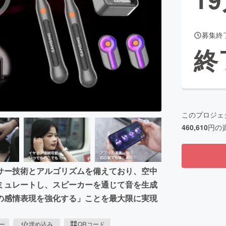
募集終
CAMPFIRE for Social Good
CAMPFIRE Creation
終
CAMPFIREふるさと納税
machi-ya
コミュニティ
このプロジェ
460,610
円の
ンサー技術とアルゴリズムを備えており、空中
ミュレートし、スピーカーを通じて音を生成
の感情表現を強化する」ことを最大限に実現
ピー
埋め込み
QRコード