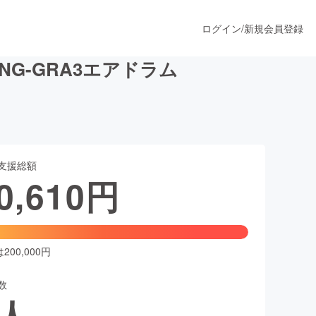
ログイン
/
新規会員登録
G-GRA3エアドラム
うすぐ公開されます
支援総額
プロダクト
0,610
円
ファッション
スポーツ
00,000円
数
ア
ソーシャルグッド
人