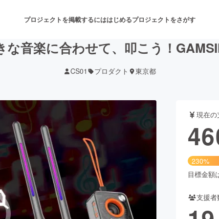
プロジェクトを掲載するには
はじめる
プロジェクトをさがす
な音楽に合わせて、叩こう！GAMSIN
CS01
プロダクト
東京都
注目のリターン
注目の新着プロジェクト
募集終了が近いプロジェクト
も
現在の
音楽
舞台・パフォーマンス
46
ゲーム・サービス開発
フード・飲食店
230%
書籍・雑誌出版
アニメ・漫画
目標金額は2
支援者
チャレンジ
ビューティー・ヘルスケ
19