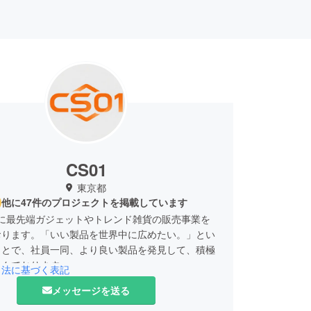
CS01
東京都
他に47件のプロジェクトを掲載しています
常に最先端ガジェットやトレンド雑貨の販売事業を
おります。「いい製品を世界中に広めたい。」とい
もとで、社員一同、より良い製品を発見して、積極
組んでおります。
引法に基づく表記
の程よろしくお願い申し上げます！
メッセージを送る