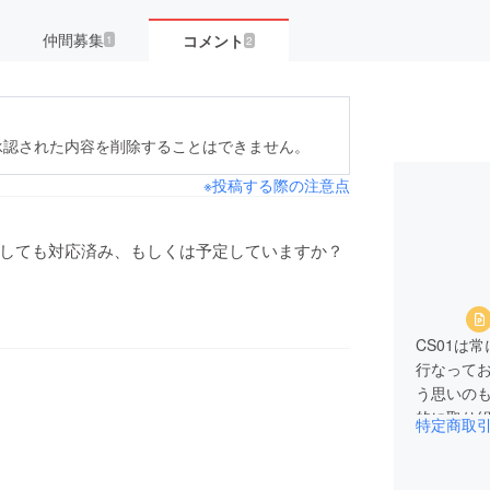
仲間募集
コメント
1
2
承認された内容を削除することはできません。
※投稿する際の注意点
としても対応済み、もしくは予定していますか？
CS01は
行なって
う思いの
的に取り
せん。今後も追加予定なしでございます。
特定商取
何卒応援
いたします。