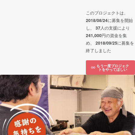
このプロジェクトは、
2018/08/24
に募集を開始
し、
37
人の支援により
241,000
円の資金を集
め、
2018/09/25
に募集を
終了しました
もう一度プロジェク
トをやってほしい