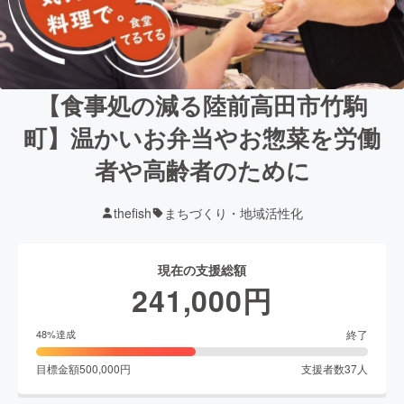
【食事処の減る陸前高田市竹駒
町】温かいお弁当やお惣菜を労働
者や高齢者のために
thefish
まちづくり・地域活性化
現在の支援総額
241,000
円
終了
48
%達成
目標金額
500,000
円
支援者数
37
人