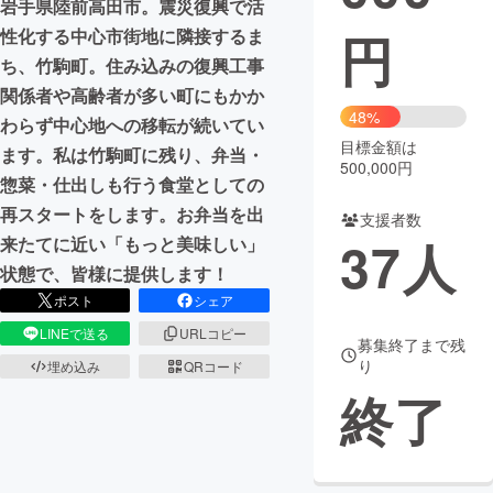
岩手県陸前高田市。震災復興で活
円
性化する中心市街地に隣接するま
まちづくり・地域活性化
ち、竹駒町。住み込みの復興工事
関係者や高齢者が多い町にもかか
CAMPFIRE for Social Good
CAMPFIRE Creation
48%
わらず中心地への移転が続いてい
CAMPFIREふるさと納税
machi-ya
コミュニティ
目標金額は
ます。私は竹駒町に残り、弁当・
500,000円
惣菜・仕出しも行う食堂としての
再スタートをします。お弁当を出
支援者数
37
人
来たてに近い「もっと美味しい」
状態で、皆様に提供します！
ポスト
シェア
LINEで送る
URLコピー
募集終了まで残
り
埋め込み
QRコード
終了