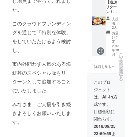
し地点までやってこれまし
【追加
海産物
かひれ
リター
を真空
スープ
た。
ン！】“
パック
200ｇ」
クラウ
もしく
をセッ
支援
ドファ
はパッ
トでお
このクラウドファンディン
者：
ンディ
ク詰め
届けし
2人
ング限
グを通じて「特別な体験」
した
ます。
お届
定！！”
「セレ
海藻類
け予
をしていただけるよう検討
いわて
クト
定：
は私が
三陸ス
2018
品」を
長年懇
し、
年10
ペシャ
お届け
意にし
こ
月
ル海鮮
しま
の
ている
リ
丼＆ふ
す。
タ
大船渡
市内外問わず人気のある海
ー
かひれ
セット
ン
の仕入
詳細を見る
を
スー
アップ
選
れ先か
鮮丼のスペシャル版をリ
択
プ！＆
はお任
す
ら、ふ
る
店主小
せくだ
ターンとして追加すること
かひれ
このプロ
澤の手
さい！
スープ
ジェクト
にいたしました。
書きの
内容は
は私も
お礼状
季節・
かつて
は、
All-In方
＆店内
仕入れ
勤めて
みなさま、ご支援を引き続
式
です。
お名前
によっ
いた気
掲載 。
て変わ
仙沼お
目標金額に
きよろしくお願いいたしま
いわて
りま
魚いち
関わらず、
三陸産
す。写
ばか
す。
の新鮮
真は一
ら・・
2018/09/25
な豪華
例と
・私に
23:59:59
ま
食材を
なって
とって