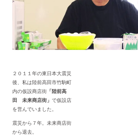
な限定
海鮮
丼。 ※
このプロジェクト
海鮮丼
の問題報告は
こち
のご利
用は引
ら
よりお問い合わ
換券を
せください
郵送致
しま
す。引
換券１
枚でス
ペシャ
ル海鮮
丼１食
２０１１年の東日本大震災
の提供
となり
後、私は陸前高田市竹駒町
ます。
内の仮設商店街
「陸前高
お店で
の引き
田 未来商店街」
で仮設店
換えと
なりま
を営んでいました。
すので
お店に
来れる
震災から７年。未来商店街
方が条
件とな
から退去。
りま