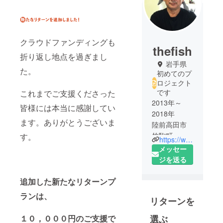
クラウドファンディングも
thefish
折り返し地点を過ぎまし
岩手県
た。
初めてのプ
ロジェクト
です
これまでご支援くださった
2013年～
皆様には本当に感謝してい
2018年
ます。ありがとうございま
陸前高田市
竹駒町
す。
https://www.facebook.com/teruteru.ozawa/
陸前高田未
メッセー
来商店街内
ジを送る
にて大衆食
堂「食事と
追加した新たなリターンプ
本とお酒の
ランは、
リターンを
店てるてる‐
くいどころ
１０，０００円のご支援で
選ぶ