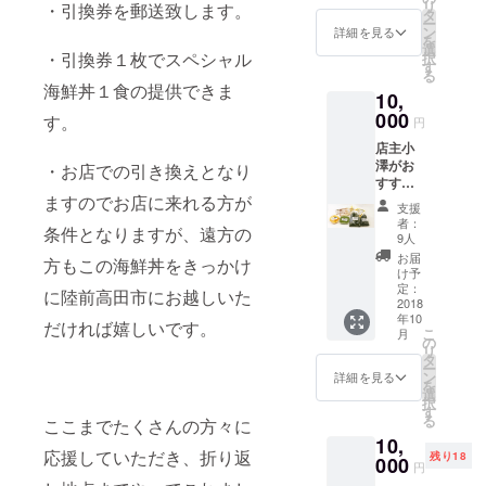
リ
・引換券を郵送致します。
セッ
す。
タ
ー
ト」＆
ン
詳細を見る
を
店主小
選
・引換券１枚でスペシャル
択
澤の手
す
る
書きの
海鮮丼１食の提供できま
10,
お礼状
＆、店
000
す。
円
内お名
店主小
前掲
澤がお
載！ 食
・お店での引き換えとなり
すすめ
感が自
する三
ますのでお店に来れる方が
慢の大
支援
陸の海
船渡産
者：
条件となりますが、遠方の
のめぐ
「塩蔵
9人
み「海
ワカメ
お届
方もこの海鮮丼をきっかけ
産物６
120
け予
点セッ
ｇ」、
定：
に陸前高田市にお越しいた
ト」＆
2018
「塩蔵
年10
店主小
くきワ
だければ嬉しいです。
こ
月
澤の手
カメ300
の
リ
書きの
ｇ」、
タ
ー
お礼状
「塩蔵
ン
詳細を見る
を
＆、店
昆布200
選
択
内お名
ｇ」の
す
る
ここまでたくさんの方々に
前掲
海藻３
10,
載！ 大
種に
応援していただき、折り返
残り18
船渡産
000
「気仙
円
の旬の
沼産ふ