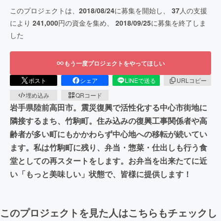
このプロジェクトは、
2018/08/24
に募集を開始し、
37
人の支援
により
241,000
円の資金を集め、
2018/09/25
に募集を終了しま
した
もう一度プロジェクトをやってほしい
ポスト
シェア
LINEで送る
URLコピー
埋め込み
QRコード
岩手県陸前高田市。震災復興で活性化する中心市街地に
隣接するまち、竹駒町。住み込みの復興工事関係者や高
齢者が多い町にもかかわらず中心地への移転が続いてい
ます。私は竹駒町に残り、弁当・惣菜・仕出しも行う食
堂としての再スタートをします。お弁当を出来たてに近
い「もっと美味しい」状態で、皆様に提供します！
このプロジェクトを見た人はこちらもチェックし