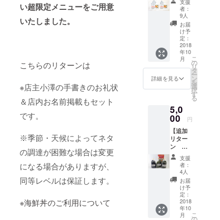
支援
い超限定メニューをご用意
セッ
メ！ 三
者：
ト！＆
陸産の
9人
いたしました。
店主小
肉厚で
お届
澤の手
美味し
け予
書きの
いわか
定：
お礼状
2018
めを全
年10
＆店内
国の皆
こ
月
お名前
様に！
の
こちらのリターンは
リ
掲載 使
ぜひご
タ
ー
用期限
賞味く
ン
詳細を見る
を
はあり
ださ
選
※
店主小澤の手書きのお礼状
択
ませ
い。 ※
す
る
ん。 て
＆店内お名前掲載もセット
商品は
5,0
るてる
冷蔵で
です。
のお得
00
のお届
円
意様
けにな
【追加
に、大
りま
リター
※季節・天候によってネタ
変お得
す。 ※
ン そ
な割引
塩蔵く
の調達が困難な場合は変更
の２】
券の
きワカ
支援
店主小
セット
メ３０
者：
になる場合がありますが、
澤が厳
です。
０ｇ、
4人
選した
１会計
塩蔵ワ
お届
同等レベルは保証します。
三陸の
につ
カメ１
け予
海のめ
き、１
定：
００ｇ
ぐみ
2018
※海鮮丼のご利用について
枚ご利
です。
年10
「海産
用いた
こ
月
物４点
だけま
の