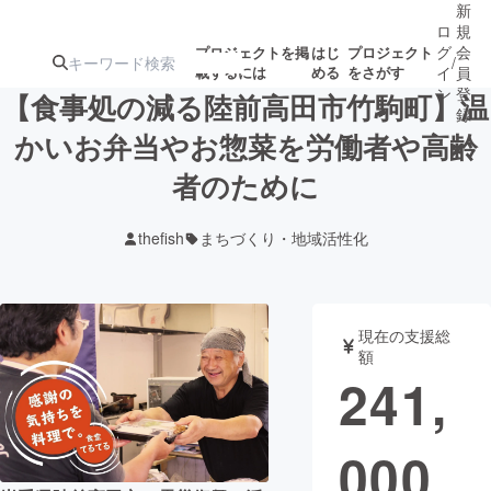
新
ロ
規
グ
会
プロジェクトを掲
はじ
プロジェクト
/
載するには
める
をさがす
イ
員
ン
登
【食事処の減る陸前高田市竹駒町】温
録
かいお弁当やお惣菜を労働者や高齢
者のために
人気のプロ
注目のリ
注目の新着プロ
募集終了が近いプ
もうすぐ公開
ジェクト
ターン
ジェクト
ロジェクト
されます
thefish
まちづくり・地域活性化
アート・写真
音楽
現在の支援総
テクノロジー・ガジェット
ゲーム・サ
額
241,
映像・映画
書籍・雑誌
000
ビジネス・起業
チャレンジ