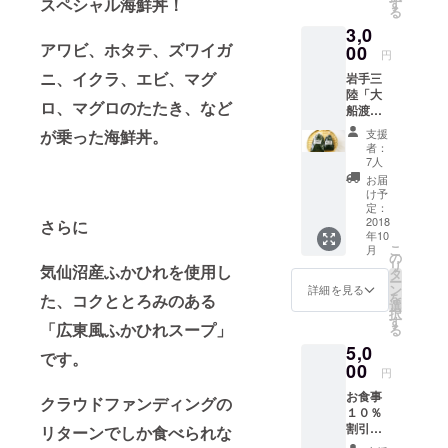
スペシャル海鮮丼！
す
る
おつまみと
ので、
3,0
近隣の
お酒をお出
アワビ、ホタテ、ズワイガ
方はも
00
円
ししていま
ちろ
ニ、イクラ、エビ、マグ
岩手三
す。
ん、遠
陸「大
方の方
これからも
ロ、マグロのたたき、など
船渡ワ
もいつ
頑張ります
カメ」
か陸前
支援
が乗った海鮮丼。
２点
高田に
ので、どう
者：
セット
お越し
7人
ぞよろしく
＆店主
になる
お届
お願いしま
小澤の
機会が
け予
手書き
あれば
定：
す。
のお礼
2018
お使い
さらに
年10
状＆店
くださ
こ
月
内お名
い。 １
の
リ
気仙沼産ふかひれを使用し
前掲載
会計に
タ
ー
養殖ワ
つき１
ン
詳細を見る
を
た、コクととろみのある
カメ発
枚ご利
選
択
祥の
用いた
す
「
広東風ふかひれスープ」
る
地、大
だけま
5,0
船渡・
す。
です。
碁石海
00
円
岸の塩
お食事
蔵くき
クラウドファンディングの
１０％
ワカメ
割引券
＆塩蔵
リターンでしか食べられな
１０枚
ワカ