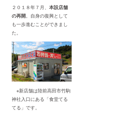
す。遠
方の方
２０１８年７月、
本設店舗
もこれ
の再開
。自身の復興として
をきっ
かけに
も一歩進むことができまし
陸前高
田市に
た。
お越し
いただ
ければ
と思い
ます。
※季節に
よって
入手困
難なネ
タもあ
り、内
容が変
※新店舗は陸前高田市竹駒
更にな
る場合
神社入口にある「食堂てる
があり
ます
てる」です。
（同等
レベル
は保証
しま
す） ※