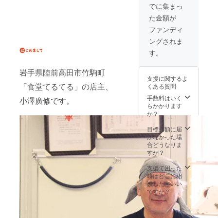
メイン
おりま
思い入
でに集まっ
に使用
すが、
れのあ
た金額が
した、
同等の
る加工
スペ
内容量
品を
ファンディ
シャル
は保証
セット
ングされま
海鮮丼
しま
でお届
です。
す。 ※
けしま
す。
アワ
発送の
す。 ※
ビ、ホ
温度帯
発送の
岩手県陸前高田市竹駒町
タテ、
は、時
温度帯
支援に関するよ
ズワイ
期や商
は、時
「食堂てるてる」の店主、
くある質問
ガニ、
品に
期や商
イク
よって
手数料はいく
品に
小澤廣修です。
ラ、エ
最適な
らかかります
よって
ビ、マ
状態で
か？
最適な
グロ、
お届け
状態で
マグロ
いたし
目標金額に届
お届け
のたた
ますの
かなかった場
いたし
き、な
で、ご
合どうなりま
ますの
どクラ
安心く
すか？
で、ご
ウド
ださ
安心く
ファン
い。
支援で困った
ださい
ディン
時はどこに相
グでし
談したらいい
か食べ
ですか？
られな
いスペ
ヘルプページを
シャル
見る