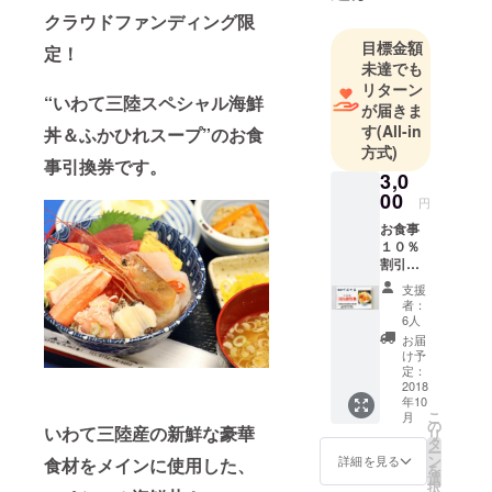
小澤‐」
クラウドファンディング限
目標金額
2018年7月～
定！
未達でも
岩手県陸前
リターン
高田市竹駒
“いわて三陸スペシャル海鮮
が届きま
町「食堂て
す
(All-in
丼＆ふかひれスープ”のお食
るてる」
方式)
事引換券です。
陸前高田市
3,0
で郊外の
00
円
ロードサイ
お食事
ド型食堂と
１０％
割引券
して、弁
１枚＆
当・惣菜・
支援
店主小
者：
仕出しも始
澤の手
6人
書きの
めました。
お届
お礼状
け予
＆店内
定：
昼は食堂、
お名前
2018
年10
掲載！
お弁当・お
こ
月
お食事
の
いわて三陸産の新鮮な豪華
リ
惣菜・仕出
券は使
タ
ー
用期限
し。
ン
詳細を見る
食材をメインに使用した、
を
はあり
選
夜は簡単な
択
ません