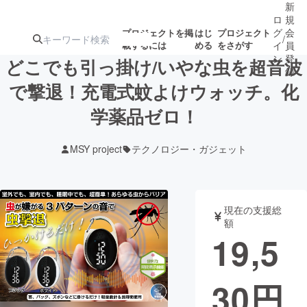
新
ロ
規
グ
会
プロジェクトを掲
はじ
プロジェクト
/
載するには
める
をさがす
イ
員
ン
登
どこでも引っ掛け/いやな虫を超音波
録
で撃退！充電式蚊よけウォッチ。化
学薬品ゼロ！
人気のプロ
注目のリ
注目の新着プロ
募集終了が近いプ
もうすぐ公開
ジェクト
ターン
ジェクト
ロジェクト
されます
MSY project
テクノロジー・ガジェット
アート・写真
音楽
現在の支援総
テクノロジー・ガジェット
ゲーム・サ
額
19,5
映像・映画
書籍・雑誌
30
円
ビジネス・起業
チャレンジ