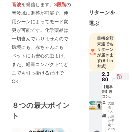
いる会社で
音波
を発信します。
3段階
の
す。
リターンを
音波域に調整が可能で、使
これまで自
用シーンによってモード変
選ぶ
社製品や
更が可能です。化学薬品は
OEM商材を
⼀切含んでおりませんので
目標金額
含め数多く
未達でも
環境にも、赤ちゃんにも
商品を販売
リターン
してきまし
が届きま
ペットにも安心の虫よけ。
た。
す
(All-in
また、軽量コンパクトでど
方式)
こでも引っ掛けるだけで
前身となる
2,3
残り
80
296
会社から２
円
OK！
人で立ち上
【超早
割】超
げた小さな
コンパ
会社です
クト カ
８つの最大ポイン
支援
が、【皆
ラビナ
者：
式虫よ
が 毎日、
4人
ト
け
お届
楽しく】を
ウォッ
け予
モットー
チ1個
定：
ホワイ
2025
に、個々が