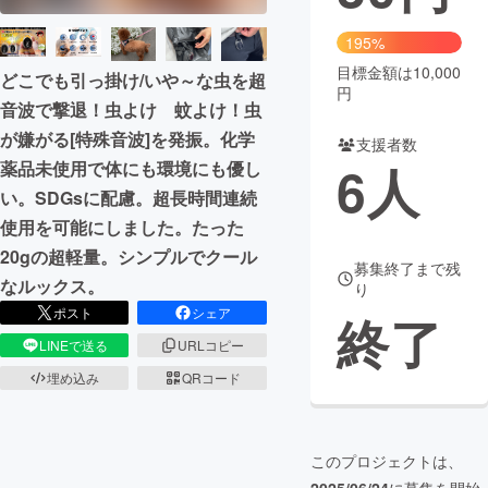
まちづくり・地域活性化
195%
目標金額は10,000
どこでも引っ掛け/いや～な虫を超
円
音波で撃退！虫よけ 蚊よけ！虫
CAMPFIRE for Social Good
CAMPFIRE Creation
が嫌がる[特殊音波]を発振。化学
CAMPFIREふるさと納税
machi-ya
コミュニティ
支援者数
6
人
薬品未使用で体にも環境にも優し
い。SDGsに配慮。超長時間連続
使用を可能にしました。たった
20gの超軽量。シンプルでクール
募集終了まで残
なルックス。
り
ポスト
シェア
終了
LINEで送る
URLコピー
埋め込み
QRコード
このプロジェクトは、