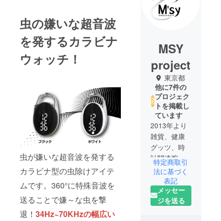
虫の嫌いな超音波
を発するカラビナ
MSY
ウォッチ！
project
東京都
他に7件の
プロジェク
トを掲載し
ています
2013年より
雑貨、健康
グッツ、時
虫が嫌いな超音波を発する
計関連腕の
特定商取引
製造・卸販
カラビナ型の虫除けアイテ
法に基づく
売を中心に
表記
ムです。360°に特殊⾳波を
メッセー
様々なグッ
送ることで嫌～な虫を撃
ジを送る
ズを企画・
販売をして
退！
34Hz~70KHzの幅広い