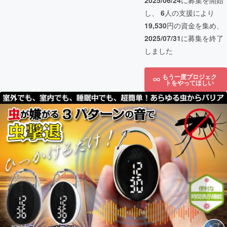
2025/06/24
に募集を開始
し、
6
人の支援により
19,530
円の資金を集め、
2025/07/31
に募集を終了
しました
もう一度プロジェク
トをやってほしい