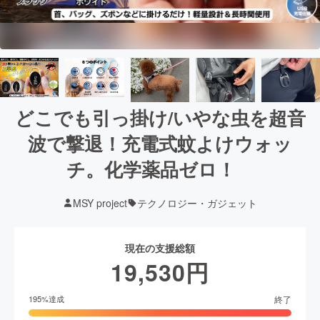
どこでも引っ掛け/いやな虫を超音
波で撃退！充電式蚊よけウォッ
チ。化学薬品ゼロ！
MSY project
テクノロジー・ガジェット
現在の支援総額
19,530
円
終了
195
%達成