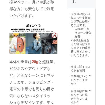
使用部
格より
様やペット、臭いや肌が敏
す。
20g
材の供
下がる
USB
感な方にも安心してご利用
給状
可能性
ケーブ
況、製
もござ
支援金の使い道
いただけます。
ルｘ1
造工程
いま
集まった支援金
日本語
上の都
す。 ※
は以下に使用す
取扱説
合等に
類似商
る予定です。
明書ｘ1
より出
品が発
広報/宣伝費
保証期
荷時期
生する
リターン仕入
間 6ケ
が遅れ
場合が
れ費
月 ※消
る場合
ありま
※目標金額を超
費税＆
があり
す。ご
えた場合はプロ
送料込
ます。
了承頂
ジェクトの運営
みの金
※皆様の
いた上
費に充てさせて
額にな
ご支援
でご支
いただきます。
りま
により
援頂け
す。 ※
量産効
ます様
本体の重量は
20g
と超軽量。
ご注文
率が向
お願い
支援に関するよ
状況、
ビジネスやアウトドアな
上した
致しま
くある質問
使用部
場合、
す。
ど、どんなシーンにもマッ
材の供
正規販
手数料はいく
給状
売価格
らかかります
チします。ショッピング・
況、製
が販売
か？
造工程
予定価
電車の中等でも周りの目が
上の都
格より
目標金額に届
合等に
下がる
かなかった場
気にならないスタイリッ
より出
可能性
合どうなりま
荷時期
もござ
シュなデザインです。男女
すか？
が遅れ