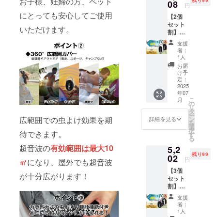
お子様、妊婦の方、ペット
ト内
08
明書ｘ1
円
容】 充
保証期
にとっても安心してご使用
【2個
電タイ
間 6ケ
セット
プカラ
月 ※消
いただけます。
割】超
ビナ式
費税＆
コンパ
虫よけ
送料込
支援
クト カ
ウォッ
みの金
者：
ラビナ
チ本体
額にな
1人
式虫よ
ｘ1 本
りま
お届
け
体サイ
す。 ※
け予
ウォッ
ズ：
定：
ご注文
チ2セッ
2025
5.5×3.5
状況、
年07
ト ホワ
×1.4㎝/
使用部
こ
月
イト&ブ
重さ約
の
材の供
リ
ラック
20g
タ
給状
ー
【一般
USB
広範囲での虫よけ効果を期
ン
況、製
詳細を見る
を
販売予
ケーブ
選
造工程
択
待できます。
定価格
ルｘ1
す
上の都
る
6,800円
日本語
合等に
超音波の
有効範囲は最大10
5,2
の
取扱説
より出
残り99
44％OF
02
明書ｘ1
荷時期
円
㎡
になり、屋外でも超音波
F】
保証期
が遅れ
【3個
【セッ
間 6ケ
る場合
が十分広がります！
セット
ト内
月 ※消
があり
割】超
容】×2
費税＆
ます。
コンパ
充電タ
送料込
※皆様の
支援
クト カ
イプカ
みの金
ご支援
者：
ラビナ
ラビナ
額にな
1人
により
式虫よ