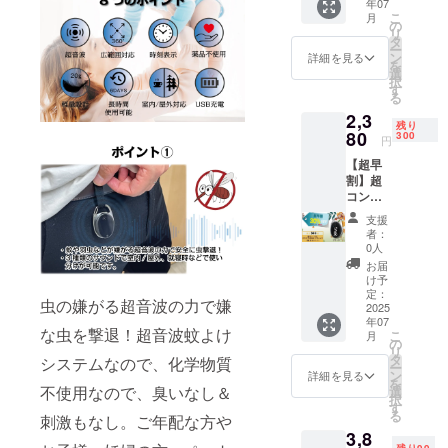
年07
ト 【一
こ
楽しみなが
月
般販売
の
リ
予定価
ら使えるア
タ
ー
格3,400
ン
詳細を見る
イテムをク
を
円の
選
択
リエイトす
30％OF
す
る
F】
べく、日々
2,3
【セッ
残り
努力してお
ト内
80
300
円
ります。
容】 充
【超早
電タイ
割】超
プカラ
今後は
コンパ
ビナ式
クト カ
虫よけ
CAMPFIRE
支援
ラビナ
ウォッ
者：
を通じて皆
式虫よ
チ本体
0人
様が求める
け
ｘ1 本
お届
ウォッ
体サイ
け予
アイテムを
チ1個
ズ：
定：
虫の嫌がる超音波の力で嫌
提供できる
ブラッ
2025
5.5×3.5
年07
ク 【一
よう皆様の
×1.4㎝/
な虫を撃退！超音波蚊よけ
こ
月
般販売
重さ約
の
応援よろし
リ
予定価
20g
タ
システムなので、化学物質
ー
くお願い致
格3,400
USB
ン
詳細を見る
を
円の
不使用なので、臭いなし＆
ケーブ
選
します。
択
30％OF
ルｘ1
す
る
刺激もなし。ご年配な方や
F】
日本語
3,8
【セッ
取扱説
残り99