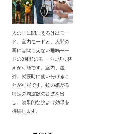
でご支
援頂け
ます様
お願い
致しま
す。
人の耳に聞こえる外出モー
ド、室内モードと、人間の
耳には聞こえない睡眠モー
ドの3種類のモードに切り替
えが可能です。室内、屋
外、就寝時に使い分けるこ
とが可能です。蚊の嫌がる
特定の周波数の音波を出
し、効果的な蚊よけ効果を
持続します。