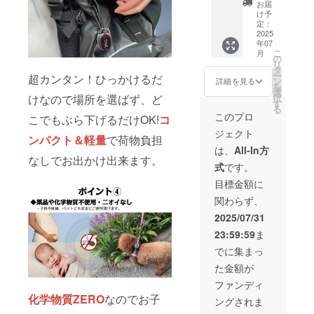
式虫よ
りま
量産効
お届
け
け
す。 ※
け予
率が向
ウォッ
ウォッ
定：
ご注文
上した
チ3セッ
2025
チ本体
状況、
場合、
年07
ト 色選
ｘ1 本
使用部
正規販
こ
月
べる
体サイ
の
材の供
売価格
リ
【一般
ズ：
タ
給状
が販売
ー
超カンタン！ひっかけるだ
販売予
5.5×3.5
ン
況、製
詳細を見る
予定価
を
定価格
×1.4㎝/
選
造工程
格より
択
けなので場所を選ばず、ど
10,2000
重さ約
す
上の都
下がる
る
円の
20g
合等に
このプロ
可能性
こでもぶら下げるだけOK!
コ
49％OF
USB
より出
もござ
ジェクト
F】
ケーブ
荷時期
ンパクト＆軽量
で荷物負担
いま
【セッ
ルｘ1
が遅れ
は、
All-In方
す。 ※
ト内
日本語
なしでお出かけ出来ます。
る場合
類似商
式
です。
容】×3
取扱説
があり
品が発
充電タ
明書ｘ1
ます。
目標金額に
生する
イプカ
保証期
※皆様の
場合が
関わらず、
ラビナ
間 6ケ
ご支援
ありま
式虫よ
月 ※消
により
2025/07/31
す。ご
け
費税＆
量産効
了承頂
23:59:59
ま
ウォッ
送料込
率が向
いた上
チ本体
みの金
上した
でに集まっ
でご支
ｘ1 本
額にな
場合、
援頂け
た金額が
体サイ
りま
正規販
ます様
ズ：
す。 ※
売価格
ファンディ
お願い
5.5×3.5
ご注文
が販売
致しま
化学物質ZERO
なのでお子
ングされま
×1.4㎝/
状況、
予定価
す。
重さ約