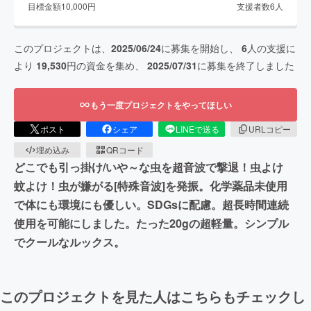
目標金額
10,000
円
支援者数
6
人
このプロジェクトは、
2025/06/24
に募集を開始し、
6
人の支援に
より
19,530
円の資金を集め、
2025/07/31
に募集を終了しました
もう一度プロジェクトをやってほしい
ポスト
シェア
LINEで送る
URLコピー
埋め込み
QRコード
どこでも引っ掛け/いや～な虫を超音波で撃退！虫よけ
蚊よけ！虫が嫌がる[特殊音波]を発振。化学薬品未使用
で体にも環境にも優しい。SDGsに配慮。超長時間連続
使用を可能にしました。たった20gの超軽量。シンプル
でクールなルックス。
このプロジェクトを見た人はこちらもチェックし