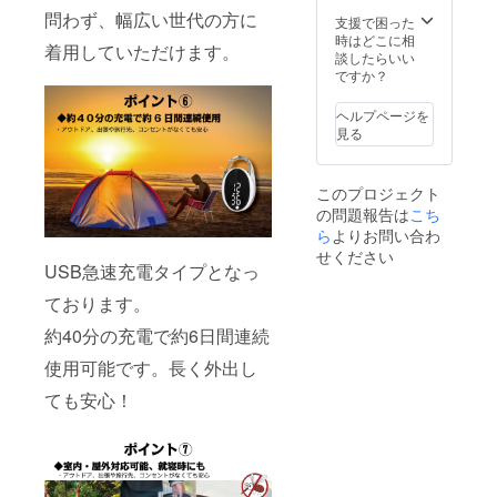
いま
問わず、幅広い世代の方に
る場合
す。 ※
支援で困った
があり
類似商
時はどこに相
着用していただけます。
ます。
品が発
談したらいい
※皆様の
生する
ですか？
ご支援
場合が
により
ありま
ヘルプページを
量産効
す。ご
見る
率が向
了承頂
上した
いた上
場合、
でご支
このプロジェクト
正規販
援頂け
の問題報告は
売価格
こち
ます様
が販売
お願い
ら
よりお問い合わ
予定価
致しま
せください
格より
USB急速充電タイプとなっ
す。
下がる
ております。
可能性
もござ
約40分の充電で約6日間連続
いま
す。 ※
使用可能です。長く外出し
類似商
品が発
ても安心！
生する
場合が
ありま
す。ご
了承頂
いた上