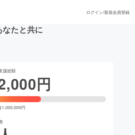
ログイン
/
新規会員登録
あなたと共に
うすぐ公開されます
支援総額
プロダクト
2,000
円
ファッション
スポーツ
,000,000円
数
ア
ソーシャルグッド
人