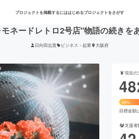
プロジェクトを掲載するには
はじめる
プロジェクトをさがす
レモネードレトロ2号店"物語の続きを
日向田志貴
ビジネス・起業
大阪府
注目のリターン
注目の新着プロジェクト
募集終了が近いプロジェクト
も
現在の
音楽
舞台・パフォーマンス
48
ゲーム・サービス開発
フード・飲食店
48%
書籍・雑誌出版
アニメ・漫画
目標金額は1
支援者
チャレンジ
ビューティー・ヘルスケ
42