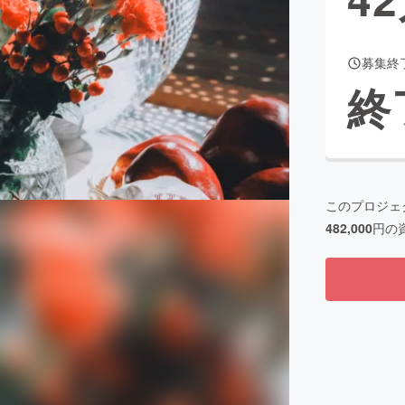
募集終
CAMPFIRE for Social Good
CAMPFIRE Creation
終
CAMPFIREふるさと納税
machi-ya
コミュニティ
このプロジェ
482,000
円の