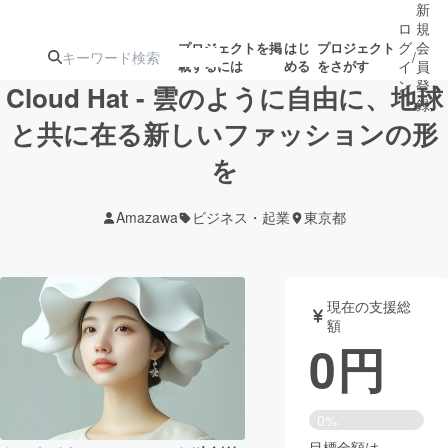
新
ロ
規
グ
会
プロジェクトを掲
はじ
プロジェクト
/
載するには
める
をさがす
イ
員
ン
登
Cloud Hat - 雲のように自由に、地球
録
と共に在る新しいファッションの形
を
人気のプロ
注目のリ
注目の新着プロ
募集終了が近いプ
もうすぐ公開
ジェクト
ターン
ジェクト
ロジェクト
されます
Amazawa
ビジネス・起業
東京都
アート・写真
音楽
現在の支援総
テクノロジー・ガジェット
ゲーム・サ
額
0
円
映像・映画
書籍・雑誌
0%
ビジネス・起業
チャレンジ
目標金額は