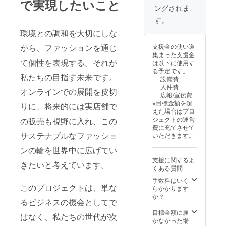
で実現したいこと
イズ：
ングされま
小 ・支
援時、
す。
必ず備
環境との調和を大切にしな
考欄に
希望さ
がら、ファッションを通じ
支援金の使い道
れるお
集まった支援金
名前を
て個性を表現する。それが
は以下に使用す
ご記入
る予定です。
くださ
私たちの目指す未来です。
設備費
い。
人件費
オンラインでの展開を皮切
広報/宣伝費
※目標金額を超
りに、将来的には実店舗で
えた場合はプロ
ジェクトの運営
の販売も視野に入れ、この
費に充てさせて
サステナブルなファッショ
いただきます。
ンの輪を世界中に広げてい
支援に関するよ
きたいと考えています。
くある質問
手数料はいく
このプロジェクトは、単な
らかかります
か？
るビジネスの機会としてで
目標金額に届
はなく、私たちの世代が次
かなかった場