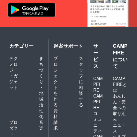
カテゴリー
起案サポート
サ
CAMP
ー
FIRE
テク
ま
プ
ス
ビ
につい
ノロ
ち
ロ
タ
ス
て
ジー
づ
ジ
ッ
・ガ
く
ェ
フ
CAM
CAMP
ジェ
り
ク
に
PFI
FIREと
ット
・
ト
相
RE
は
地
を
談
CAM
あんし
域
作
す
PFI
ん・安
活
る
る
RE
全への
性
資
コ
取り組
化
料
ミュ
み
プロ
音
請
ニ
ニュー
ダク
楽
求
ティ
ス
ト
CAM
ヘルプ