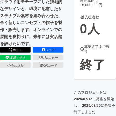
クラウドをモチーフにした独創的
15,000,000円
なデザインと、環境に配慮したサ
まちづくり・地域活性化
ステナブル素材を組み合わせた、
支援者数
0
人
全く新しいコンセプトの帽子を製
CAMPFIRE for Social Good
CAMPFIRE Creation
作・販売します。オンラインでの
CAMPFIREふるさと納税
machi-ya
コミュニティ
展開を皮切りに、来年には実店舗
を設けたいです。
募集終了まで残
ポスト
シェア
り
終了
LINEで送る
URLコピー
埋め込み
QRコード
このプロジェクトは、
2025/07/15
に募集を開始
し、
2025/09/30
に募集を
終了しました