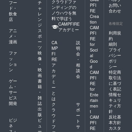
クラウドファ
フー
チ
PFI
お問い
ンディングの
ド・
ャ
RE
合わせ
ノウハウを無
飲食
レ
Crea
料で学ぼう
店
ン
tion
各種規定
CAMPFIRE
ジ
CAM
アカデミー
アニ
ス
利用規
PFI
メ・
ポ
約
RE
漫画
ー
CA
説
細則
for
ツ
MP
明
プライ
Soci
ファ
映
FI
会
バシー
al
ッ
像
RE
・
ポリ
Goo
ショ
・
ア
相
シー
d
ン
映
カ
談
特定商
CAM
画
デ
会
取引法
PFI
ゲー
書
ミ
に基づ
RE
ム・
籍
ー
く表記
for
サー
・
と
情報セ
Ente
ビス
雑
は
キュリ
rtain
開発
誌
ク
サ
ティ方
men
出
ラ
ポ
針
t
版
ウ
ー
反社基
CAM
ビジ
ビ
ド
ト
本方針
PFI
ネ
ュ
フ
サ
カスタ
RE
ス・
ー