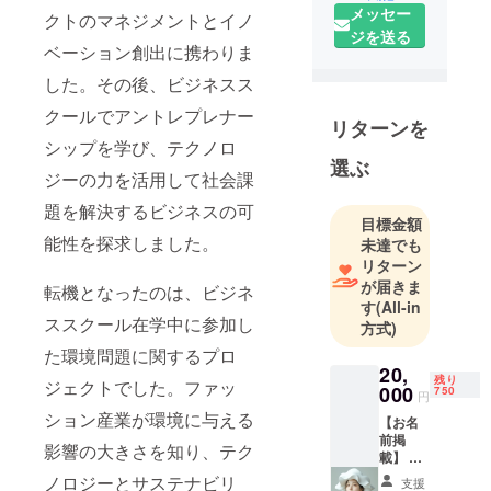
メッセー
クトのマネジメントとイノ
ジを送る
ベーション創出に携わりま
した。その後、ビジネスス
クールでアントレプレナー
リターンを
シップを学び、テクノロ
選ぶ
ジーの力を活用して社会課
題を解決するビジネスの可
目標金額
能性を探求しました。
未達でも
リターン
が届きま
転機となったのは、ビジネ
す
(All-in
ススクール在学中に参加し
方式)
た環境問題に関するプロ
20,
残り
ジェクトでした。ファッ
000
750
円
ション産業が環境に与える
【お名
前掲
影響の大きさを知り、テク
載】 自
社のHP
ノロジーとサステナビリ
支援