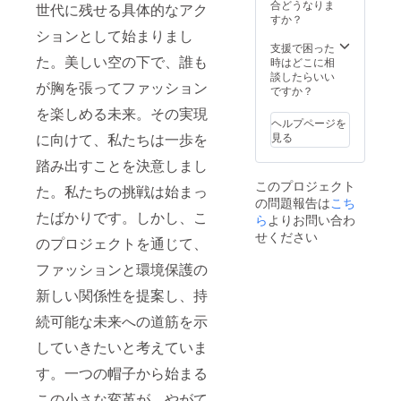
合どうなりま
世代に残せる具体的なアク
すか？
ションとして始まりまし
支援で困った
た。美しい空の下で、誰も
時はどこに相
談したらいい
が胸を張ってファッション
ですか？
を楽しめる未来。その実現
ヘルプページを
に向けて、私たちは一歩を
見る
踏み出すことを決意しまし
このプロジェクト
た。私たちの挑戦は始まっ
の問題報告は
こち
たばかりです。しかし、こ
ら
よりお問い合わ
せください
のプロジェクトを通じて、
ファッションと環境保護の
新しい関係性を提案し、持
続可能な未来への道筋を示
していきたいと考えていま
す。一つの帽子から始まる
この小さな変革が、やがて