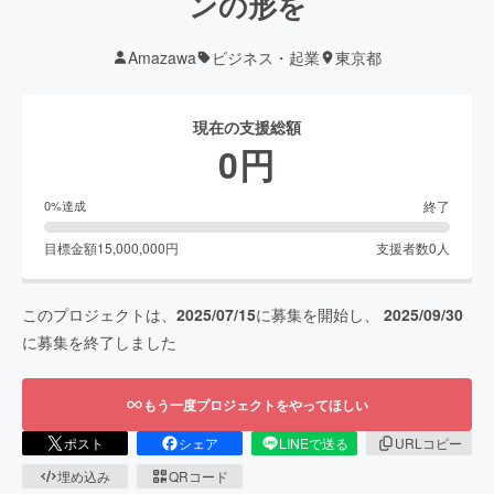
ンの形を
Amazawa
ビジネス・起業
東京都
現在の支援総額
0
円
終了
0
%達成
目標金額
15,000,000
円
支援者数
0
人
このプロジェクトは、
2025/07/15
に募集を開始し、
2025/09/30
に募集を終了しました
もう一度プロジェクトをやってほしい
ポスト
シェア
LINEで送る
URLコピー
埋め込み
QRコード