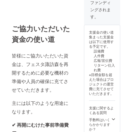
載
ます。
・掲載
ファンディ
されな
容は掲
─────
A ホワ
期間：
い場合
載でき
ングされま
────
イト B
2025年
は、そ
ない可
❶ 諏訪
ブラッ
11月下
す。
の旨ご
能性が
ノ森旧
ク C
旬から
記入く
ござい
駅舎の
バーガ
１年間
ご協力いただいた
ださ
ますの
ステン
ンディ
・掲載
い。 ※
で予め
支援金の使い道
ドグラ
D コ
方法：
お名前
ご注意
資金の使い道
集まった支援金
スをあ
ヨーテ
文字の
に記
くださ
は以下に使用す
しらっ
E オ
み（ロ
号・絵
い。
る予定です。
たデザ
リーブ
ゴ／バ
文字は
設備費
インの
F ア
ナーの
ご使用
皆様にご協力いただいた資
人件費
【オリ
シッド
掲載は
いただ
広報/宣伝費
ジナル
ブルー
不可）
金は、フェスタ諏訪森を再
けませ
リターン仕入
モバイ
❷ ささ
※備考欄
ん。機
れ費
ルバッ
開するために必要な機材の
やかな
に希望
種依存
※目標金額を超
テリー
がら御
される
文字や
えた場合はプロ
準備や人員の確保に充てさ
(非売
礼の
お名前
公序良
ジェクトの運営
品)】を
メッ
をご記
俗に反
費に充てさせて
せていただきます。
お贈り
セージ
入くだ
する内
いただきます。
しま
をお贈
さい。
容は掲
す。 高
りしま
掲載を
載でき
主には以下のような用途に
速充電
す。 ❸
ご希望
ない可
支援に関するよ
やスマ
お名前
されな
なります。
能性が
くある質問
ホを2台
を実行
い場合
ござい
同時に
委員会
手数料はいく
は、そ
ますの
充電で
ホーム
✔ 再開にむけた事前準備費
らかかります
の旨ご
で予め
きるモ
ページ
か？
記入く
ご注意