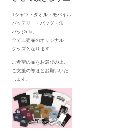
ケーブ
い。
ルをご
使用く
Tシャツ・タオル・モバイル
ださ
い。 ・
バッテリー・バッグ・缶
使用方
法：付
バッジetc、
属の取
扱説明
全て非売品のオリジナル
書をご
グッズとなります。
参照く
ださ
い。 ❷
ご希望の品をお選びの上、
ささや
かなが
ご支援の際ほどお願いいた
ら御礼
のメッ
します。
セージ
をお贈
りしま
す。 ❸
お名前
を実行
委員会
ホーム
ページ
にて掲
載させ