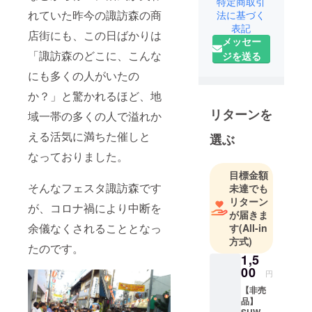
特定商取引
を何が何で
れていた昨今の諏訪森の商
法に基づく
も再開した
表記
店街にも、この日ばかりは
メッセー
い！楽しい
「諏訪森のどこに、こんな
ジを送る
諏訪森を取
り戻した
にも多くの人がいたの
い！そんな
か？」と驚かれるほど、地
気持ちで集
リターンを
域一帯の多くの人で溢れか
まった地域
の仲間で
える活気に満ちた催しと
選ぶ
す！
なっておりました。
目標金額
そんなフェスタ諏訪森です
未達でも
リターン
が、コロナ禍により中断を
が届きま
余儀なくされることとなっ
す
(All-in
方式)
たのです。
1,5
00
円
【非売
品】
SUWAN