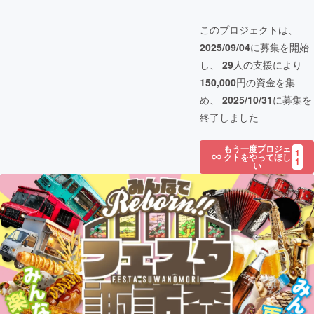
このプロジェクトは、
2025/09/04
に募集を開始
し、
29
人の支援により
150,000
円の資金を集
め、
2025/10/31
に募集を
終了しました
もう一度プロジェ
1
クトをやってほし
1
い