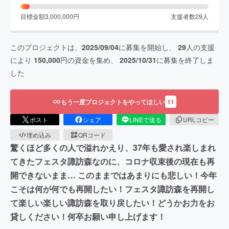
目標金額
3,000,000
円
支援者数
29
人
このプロジェクトは、
2025/09/04
に募集を開始し、
29
人の支援
により
150,000
円の資金を集め、
2025/10/31
に募集を終了しま
した
もう一度プロジェクトをやってほしい
11
ポスト
シェア
LINEで送る
URLコピー
埋め込み
QRコード
驚くほど多くの人で溢れかえり、37年も愛され楽しまれ
てきたフェスタ諏訪森なのに、コロナ収束後の現在も再
開できないまま… このままではあまりにも悲しい！今年
こそは何が何でも再開したい！フェスタ諏訪森を再開し
て楽しい楽しい諏訪森を取り戻したい！どうかお力をお
貸しください！何卒お願い申し上げます！