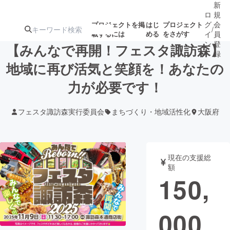
新
ロ
規
グ
会
プロジェクトを掲
はじ
プロジェクト
/
載するには
める
をさがす
イ
員
ン
登
【みんなで再開！フェスタ諏訪森】
録
地域に再び活気と笑顔を！あなたの
力が必要です！
人気のプロ
注目のリ
注目の新着プロ
募集終了が近いプ
もうすぐ公開
ジェクト
ターン
ジェクト
ロジェクト
されます
フェスタ諏訪森実行委員会
まちづくり・地域活性化
大阪府
アート・写真
音楽
現在の支援総
テクノロジー・ガジェット
ゲーム・サ
額
150,
映像・映画
書籍・雑誌
000
ビジネス・起業
チャレンジ