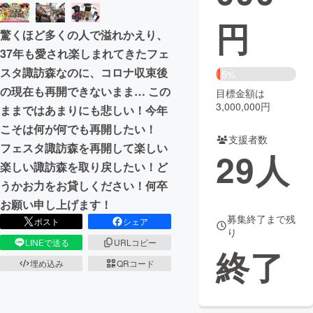
円
まちづくり・地域活性化
驚くほど多くの人で溢れかえり、
37年も愛され楽しまれてきたフェ
CAMPFIRE for Social Good
CAMPFIRE Creation
スタ諏訪森なのに、コロナ収束後
5%
CAMPFIREふるさと納税
machi-ya
コミュニティ
の現在も再開できないまま… この
目標金額は
3,000,000円
ままではあまりにも悲しい！今年
こそは何が何でも再開したい！
支援者数
フェスタ諏訪森を再開して楽しい
29
人
楽しい諏訪森を取り戻したい！ど
うかお力をお貸しください！何卒
お願い申し上げます！
募集終了まで残
ポスト
シェア
り
LINEで送る
URLコピー
終了
埋め込み
QRコード