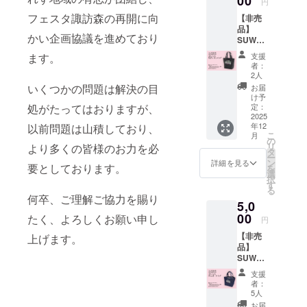
00
円
実行委
スをあ
お名前
フェスタ諏訪森の再開に向
【非売
員会
しらっ
を実行
品】
ホーム
たデザ
委員会
かい企画協議を進めており
SUWAN
ページ
インの
ホーム
OMORI
への御
【オリ
ページ
ます。
支援
オリジ
芳名掲
ジナル
にて掲
者：
ナル厚
載
折りた
2人
載させ
手コッ
─────
たみマ
いくつかの問題は解決の目
て頂き
お届
トン
────
ルシェ
け予
ます。
バッグ
処がたってはおりますが、
❶ 諏訪
定：
バッグ
・掲載
─────
2025
ノ森旧
(非売
期間：
年12
以前問題は山積しており、
────
駅舎の
品)】を
2025年
こ
月
❶【非
ステン
の
お贈り
11月下
リ
より多くの皆様のお力を必
売品】
ドグラ
タ
しま
旬から
ー
SUWAN
スをあ
ン
す。 ❷
詳細を見る
１年間
要としております。
を
OMORI
しらっ
選
ささや
・掲載
択
オリジ
たデザ
す
かなが
方法：
る
ナル厚
インの
ら御礼
何卒、ご理解ご協力を賜り
文字の
5,0
手コッ
【オリ
のメッ
み（ロ
トン
00
ジナル
たく、よろしくお願い申し
セージ
ゴ／バ
円
バッグ
タオル
をお贈
ナーの
【非売
上げます。
❷ 御礼
(非売
りしま
掲載は
品】
状（郵
品)】を
す。 ❸
不可）
SUWAN
送） ❸
お贈り
お名前
※備考欄
OMORI
実行委
しま
を実行
に希望
支援
オリジ
員会
す。 ご
委員会
者：
される
ナルデ
ホーム
希望の
5人
ホーム
お名前
ニム
ページ
デザイ
ページ
お届
をご記