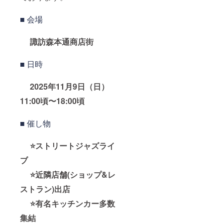
の旨ご
記入く
ださ
■ 会場
い。 ※
お名前
諏訪森本通商店街
に記
号・絵
文字は
■ 日時
ご使用
いただ
けませ
2025年11月9日（日）
ん。機
種依存
11:00頃〜18:00頃
文字や
公序良
俗に反
■ 催し物
する内
容は掲
載でき
⭐️ストリートジャズライ
ない可
ブ
能性が
ござい
⭐️近隣店舗(ショップ&レ
ますの
で予め
ストラン)出店
ご注意
くださ
⭐️有名キッチンカー多数
い。
集結