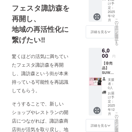
トート
への御
ンをお
け予
にて掲
入くだ
フェスタ諏訪森を
バッグ
芳名掲
定：
選び頂
載させ
さい。
─────
2025
載
けま
て頂き
掲載を
再開し、
年12
────
─────
す。 ❷
ます。
ご希望
こ
月
❶【非
────
の
ささや
・掲載
されな
リ
売品】
地域の再活性化に
❶ 諏訪
タ
かなが
期間：
い場合
ー
SUWAN
ノ森旧
ン
ら御礼
詳細を見る
2025年
は、そ
を
OMORI
駅舎の
選
のメッ
繋げたい‼️
11月下
の旨ご
択
オリジ
ステン
す
セージ
旬から
記入く
る
ナルデ
ドグラ
をお贈
１年間
ださ
6,0
ニム
スをあ
りしま
・掲載
い。 ※
トート
00
しらっ
驚くほどの活気に満ちてい
す。 ❸
方法：
円
お名前
バッグ
たデザ
お名前
文字の
に記
【非売
❷ 御礼
たフェスタ諏訪森を再開
インの
を実行
み（ロ
号・絵
品】
状（郵
【オリ
委員会
ゴ／バ
文字は
し、諏訪森という街が本来
SUWAN
送） ❸
ジナル
ホーム
ナーの
ご使用
OMORI
実行委
厚手
ページ
掲載は
支援
いただ
持っている可能性を再認識
オリジ
員会
コット
にて掲
者：
不可）
けませ
ナルT
ホーム
ンバッ
0人
載させ
※備考欄
してもらう。
ん。機
シャツ
ページ
グ(非売
て頂き
お届
に希望
種依存
（A）
への御
品)】を
け予
ます。
される
文字や
─────
芳名掲
定：
お贈り
・掲載
そうすることで、新しい
お名前
公序良
────
2025
載
しま
期間：
をご記
俗に反
年12
❶【非
─────
ショップやレストランの開
す。 ❷
2025年
入くだ
する内
こ
月
売品】
────
の
ささや
11月下
さい。
容は掲
リ
SUWAN
店につながれば、諏訪森商
❶ 諏訪
タ
かなが
旬から
掲載を
載でき
ー
OMORI
ノ森旧
ン
ら御礼
詳細を見る
１年間
ご希望
ない可
を
店街が活気を取り戻し、地
オリジ
駅舎の
選
のメッ
・掲載
されな
能性が