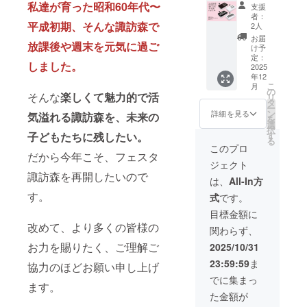
OMORI
ホーム
品)】を
私達が育った昭和60年代〜
ページ
に希望
支援
いただ
い。
オリジ
ページ
お贈り
にて掲
者：
される
けませ
ナル大
平成初期、そんな諏訪森で
への御
しま
2人
載させ
お名前
ん。機
容量モ
芳名掲
す。 ご
て頂き
お届
をご記
種依存
放課後や週末を元気に過ご
バイル
載
希望の
け予
ます。
入くだ
文字や
バッテ
─────
定：
デザイ
・掲載
さい。
公序良
しました。
リー
2025
────
ンとサ
期間：
掲載を
俗に反
年12
─────
❶ 諏訪
イズを
2025年
ご希望
する内
こ
月
────
ノ森旧
の
お選び
11月下
されな
そんな
楽しくて魅力的で活
容は掲
リ
❶【非
駅舎の
タ
頂けま
旬から
い場合
載でき
ー
売品】
ステン
ン
す。 ❷
詳細を見る
気溢れる諏訪森を、未来の
１年間
は、そ
ない可
を
SUWAN
ドグラ
選
ささや
・掲載
の旨ご
能性が
択
OMORI
スをあ
子どもたちに残したい。
す
かなが
方法：
記入く
ござい
る
オリジ
しらっ
ら御礼
このプロ
文字の
ださ
ますの
だから今年こそ、フェスタ
ナル大
たデザ
のメッ
み（ロ
い。 ※
で予め
ジェクト
容量モ
インの
セージ
ゴ／バ
お名前
ご注意
諏訪森を再開したいので
バイル
【オリ
をお贈
は、
All-In方
ナーの
に記
くださ
バッテ
ジナルT
りしま
掲載は
号・絵
す。
い。
式
です。
リー ❷
シャツ
す。 ❸
不可）
文字は
御礼状
(非売
お名前
目標金額に
※備考欄
ご使用
（郵
品)】を
を実行
に希望
改めて、より多くの皆様の
いただ
関わらず、
送） ❸
お贈り
委員会
される
けませ
実行委
しま
お力を賜りたく、ご理解ご
ホーム
2025/10/31
お名前
ん。機
員会
す。 ご
ページ
をご記
種依存
23:59:59
ま
ホーム
協力のほどお願い申し上げ
希望の
にて掲
入くだ
文字や
ページ
サイズ
載させ
でに集まっ
さい。
公序良
ます。
への御
をお選
て頂き
掲載を
俗に反
た金額が
芳名掲
び頂け
ます。
ご希望
する内