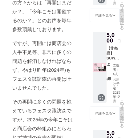
の方々からは「再開はまだ
こ
月
────
ステン
の
リ
❶【非
ドグラ
タ
か？」「今年こそは開催す
ー
売品】
スをあ
ン
詳細を見る
を
SUWAN
るのか？」とのお声を毎年
しらっ
選
択
OMORI
たデザ
す
る
多数頂戴しております。
オリジ
インの
5,0
ナル折
【オリ
りたた
00
ジナル
円
ですが、再開には商店会の
みマル
缶バッ
【非売
シェ
ジ(非売
人手不足等、非常に多くの
品】
バッグ
品)】を
SUWAN
❷ 御礼
お贈り
問題を解消しなければなら
OMORI
状（郵
しま
支援
オリジ
送） ❸
ず、やはり昨年(2024年)も
す。 ご
者：
ナルタ
実行委
希望の
4人
オル
フェスタ諏訪森の再開は叶
員会
デザイ
お届
─────
ホーム
ンをお
け予
いませんでした。
────
ページ
定：
選び頂
❶【非
2025
への御
けま
年12
売品】
芳名掲
す。 ❷
その再開に多くの問題を抱
こ
月
SUWAN
載
の
ささや
リ
OMORI
─────
タ
かなが
えているフェスタ諏訪森で
ー
オリジ
────
ン
ら御礼
詳細を見る
を
ナルタ
❶ 諏訪
選
のメッ
すが、2025年の今年こそは
択
オル ❷
ノ森旧
す
セージ
る
御礼状
と商店会の枠組みにとらわ
駅舎の
をお贈
5,0
（郵
ステン
りしま
れず地域の有志が団結し、
送） ❸
ドグラ
す。 ❸