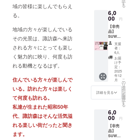
択
ナルT
ステン
す
セージ
方法：
い場合
ござい
域の皆様に楽しんでもらえ
る
シャツ
ドグラ
をお贈
文字の
は、そ
ますの
6,0
（A）
スをあ
りしま
み（ロ
る。
の旨ご
で予め
❷ 御礼
00
しらっ
す。 ❸
ゴ／バ
円
記入く
ご注意
状（郵
たデザ
お名前
ナーの
ださ
くださ
【非売
送） ❸
インの
を実行
地域の方々が楽しんでいる
掲載は
い。 ※
い。
品】
実行委
【オリ
委員会
不可）
お名前
SUWAN
員会
その光景は、諏訪森へ来訪
ジナル
ホーム
※備考欄
に記
OMORI
ホーム
厚手デ
ページ
に希望
支援
号・絵
オリジ
される方々にとっても楽し
ページ
ニム
にて掲
者：
される
文字は
ナルT
への御
バッグ
6人
載させ
お名前
ご使用
く魅力的に映り、何度も訪
シャツ
芳名掲
(非売
て頂き
お届
をご記
いただ
(B)
載
品)】を
け予
ます。
入くだ
けませ
れる動機となるはず。
─────
─────
定：
お贈り
・掲載
さい。
ん。機
────
2025
────
しま
期間：
掲載を
種依存
年12
❶【非
❶ 諏訪
す。 ❷
2025年
住んでいる方々が楽しんで
ご希望
文字や
こ
月
売品】
ノ森旧
の
ささや
11月下
されな
公序良
リ
SUWAN
駅舎の
タ
かなが
いる。訪れた方々は楽しく
旬から
い場合
俗に反
ー
OMORI
ステン
ン
ら御礼
詳細を見る
１年間
は、そ
する内
を
オリジ
て何度も訪れる。
ドグラ
選
のメッ
・掲載
の旨ご
容は掲
択
ナルT
スをあ
す
セージ
方法：
記入く
載でき
る
私達が生まれた昭和50年
シャツ
しらっ
をお贈
文字の
ださ
ない可
6,0
(B) ❷
たデザ
りしま
み（ロ
い。 ※
能性が
代、諏訪森はそんな活気溢
御礼状
00
インの
す。 ❸
ゴ／バ
円
お名前
ござい
（郵
【オリ
お名前
ナーの
に記
れる楽しい街だったと聞き
ますの
【非売
送） ❸
ジナルT
を実行
掲載は
号・絵
で予め
品】
実行委
シャツ
委員会
ます。
不可）
文字は
ご注意
SUWAN
員会
(非売
ホーム
※備考欄
ご使用
くださ