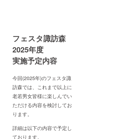
て頂き
ます。
・掲載
期間：
2025年
11月下
旬から
１年間
フェスタ諏訪森
・掲載
方法：
2025年度
文字の
み（ロ
実施予定内容
ゴ／バ
ナーの
掲載は
不可）
今回(2025年)のフェスタ諏
※備考欄
に希望
訪森では、これまで以上に
される
お名前
老若男女皆様に楽しんでい
をご記
ただける内容を検討してお
入くだ
さい。
ります。
掲載を
ご希望
されな
詳細は以下の内容で予定し
い場合
は、そ
ております。