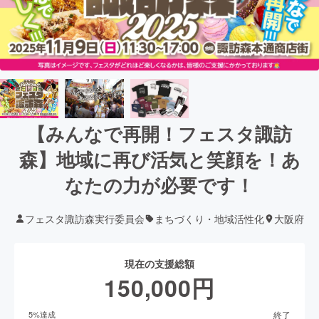
【みんなで再開！フェスタ諏訪
森】地域に再び活気と笑顔を！あ
なたの力が必要です！
フェスタ諏訪森実行委員会
まちづくり・地域活性化
大阪府
現在の支援総額
150,000
円
終了
5
%達成