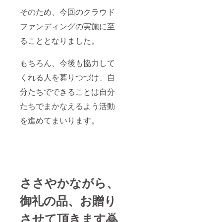
保証 :
い場合
納品後
は、そ
そのため、今回のクラウド
２ヶ月
の旨ご
ファンディングの実施に至
・容
記入く
量：
ださ
ることとなりました。
5000m
い。 ※
Ah ・サ
お名前
イズ：
に記
もちろん、今後も協力して
約
号・絵
H99×W
文字は
くれる人を募りつづけ、自
63×D14
ご使用
mm ・
いただ
分たちでできることは自分
重量：
けませ
約115g
たちでまかなえるよう活動
ん。機
・付属
種依存
を進めてまいります。
品：取
文字や
扱説明
公序良
書・
俗に反
Type-C
する内
ケーブ
容は掲
ル(約
載でき
26cm)※
ない可
スマホ
能性が
ささやかながら、
など端
ござい
末への
ますの
御礼の品、お贈り
充電は
で予め
お手持
ご注意
させて頂きます🙇
ちの
くださ