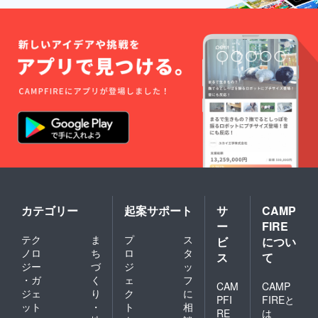
カテゴリー
起案サポート
サ
CAMP
ー
FIRE
テク
ま
プ
ス
ビ
につい
ノロ
ち
ロ
タ
ス
て
ジー
づ
ジ
ッ
・ガ
く
ェ
フ
CAM
CAMP
ジェ
り
ク
に
PFI
FIREと
ット
・
ト
相
RE
は