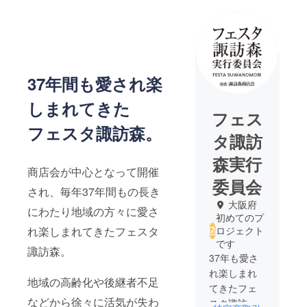
37年間も愛され楽
しまれてきた
フェス
フェスタ諏訪森。
タ諏訪
森実行
商店会が中心となって開催
委員会
され、毎年37年間もの長き
大阪府
にわたり地域の方々に愛さ
初めてのプ
れ楽しまれてきたフェスタ
ロジェクト
です
諏訪森。
37年も愛さ
れ楽しまれ
地域の高齢化や後継者不足
てきたフェ
などから徐々に活気が失わ
スタ諏訪森