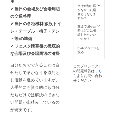
用
バイル
にて掲
ださ
くださ
バッテ
載させ
目標金額に届
い。 ※
い。
✔ 当日の会場及び会場周辺
リー
て頂き
かなかった場
お名前
（5000
ます。
合どうなりま
に記
の交通整理
mAh）
・掲載
すか？
号・絵
です。
期間：
文字は
✔ 当日の各種機材(仮設トイ
ご希望
2025年
支援で困った
ご使用
のデザ
11月下
レ・テーブル・椅子・テン
時はどこに相
いただ
インを
旬から
談したらいい
けませ
お選び
ト等)の準備
１年間
ですか？
ん。機
頂けま
・掲載
種依存
✔ フェスタ閉幕後の徹底的
す。
方法：
文字や
ヘルプページを
PSE（
文字の
公序良
見る
な会場及び会場周辺の清掃
電気用
み（ロ
俗に反
品安全
ゴ／バ
する内
法）適
ナーの
容は掲
自分たちでできることは自
このプロジェクト
合商品
掲載は
載でき
の問題報告は
・メー
こち
不可）
ない可
分たちでまかなうを原則と
カー名 :
※備考欄
ら
よりお問い合わ
能性が
株式会
し活動を進めていますが、
に希望
ござい
せください
社MAW
される
ますの
人手的にも資金的にも自分
・メー
お名前
で予め
カー所
をご記
ご注意
たちだけでは解決のできな
在地
入くだ
くださ
（国） :
さい。
い。
い問題が山積みしているの
日本 ・
掲載を
製造国 :
ご希望
が現実です。
中国 ・
されな