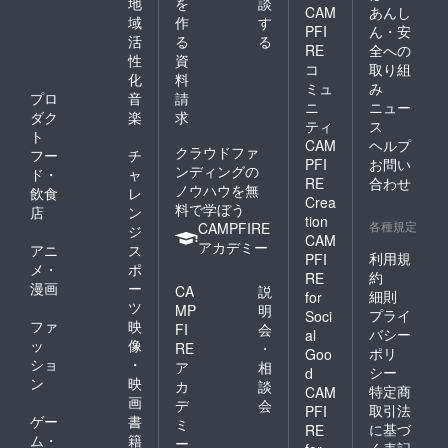
地
を
談
CAM
あんし
域
作
す
PFI
ん・安
活
る
る
RE
全への
性
資
コ
取り組
化
料
ミュ
み
プロ
音
請
ニ
ニュー
ダク
楽
求
ティ
ス
ト
CAM
ヘルプ
クラウドファ
フー
チ
PFI
お問い
ンディングの
ド・
ャ
RE
合わせ
ノウハウを無
飲食
レ
Crea
料で学ぼう
店
ン
tion
各種規定
CAMPFIRE
ジ
CAM
アカデミー
アニ
ス
利用規
PFI
メ・
ポ
約
RE
漫画
ー
CA
説
細則
for
ツ
MP
明
プライ
Soci
ファ
映
FI
会
バシー
al
ッ
像
RE
・
ポリ
Goo
ショ
・
ア
相
シー
d
ン
映
カ
談
特定商
CAM
画
デ
会
取引法
PFI
ゲー
書
ミ
に基づ
RE
ム・
籍
ー
く表記