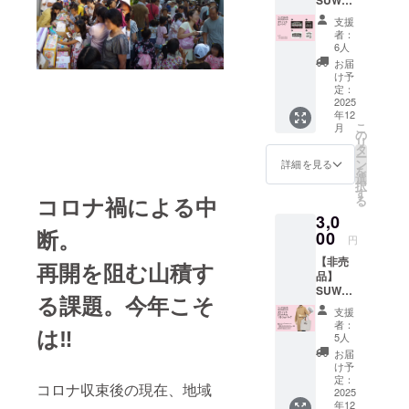
OMORI
支援
オリジ
者：
ナル缶
6人
バッジ
お届
─────
け予
────
定：
❶【非
2025
年12
売品】
こ
月
SUWAN
の
リ
OMORI
タ
ー
オリジ
ン
詳細を見る
を
ナル缶
選
択
バッジ
す
コロナ禍による中
る
❷ 御礼
3,0
状（郵
断。
送） ❸
00
円
実行委
【非売
員会
再開を阻む山積す
品】
ホーム
SUWAN
ページ
る課題。今年こそ
OMORI
への御
支援
オリジ
芳名掲
者：
は‼️
ナル折
載
5人
りたた
─────
お届
みマル
────
け予
シェ
❶ 諏訪
定：
コロナ収束後の現在、地域
バッグ
2025
ノ森旧
年12
─────
駅舎の