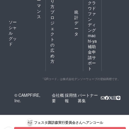
り
クラ
マ
方
ウド
ン
プ
統
ファ
ス
ロ
計
ン
ソー
ジ
デ
ディ
シャ
ェ
ー
ング
ル
ク
タ
mac
グッ
ト
hi-ya
ド
の
補助
広
金申
め
請サ
方
ポー
ト
「QRコード」は株式会社デンソーウェーブの登録商標です。
© CAMPFIRE,
会社概
採用情
パートナー
Inc.
要
報
募集
フェスタ諏訪森実行委員会
さんへアンコール