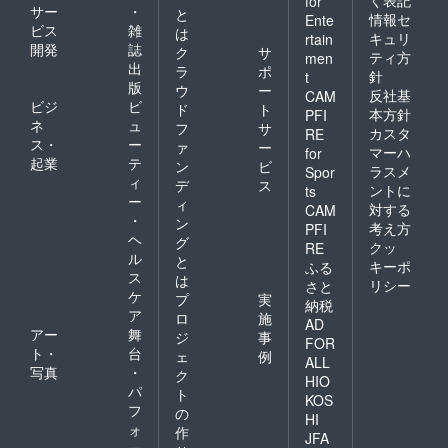
for
サー
・
と
情報セ
Ente
ビス
雑
は
キュリ
rtain
開発
誌
ク
サ
ティ方
men
出
ラ
ポ
針
t
版
ウ
ー
反社基
CAM
ビジ
ビ
ド
ト
本方針
PFI
ネ
ュ
フ
サ
カスタ
RE
ス・
ー
ァ
ー
マーハ
for
起業
テ
ン
ビ
ラスメ
Spor
ィ
デ
ス
ントに
ts
ー
ィ
対する
CAM
・
ン
考え方
PFI
ヘ
グ
クッ
RE
ル
と
キーポ
ふる
ス
は
リシー
さと
ケ
プ
実
納税
ア
ロ
施
AD
アー
舞
ジ
事
FOR
ト・
台
ェ
例
ALL
写真
・
ク
HIO
パ
ト
KOS
フ
の
HI
ォ
作
JFA
ー