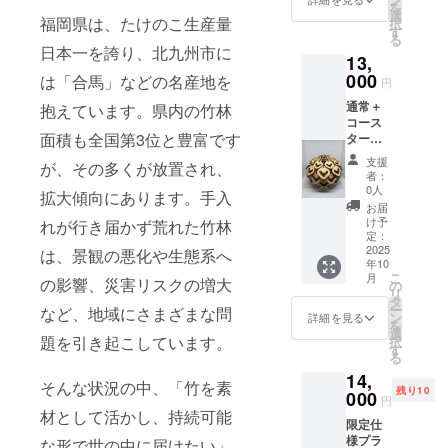
を
き、手
よる組
選
可能性
福岡県は、たけのこ生産量
択
作業に
立 対応
す
があり
る
て一つ
機種：
ます。
日本一を誇り、北九州市に
13,
ずつ組
Goal
み立て
000
Zero
は「合馬」などの名産地を
円
まし
Micro
通常＋
抱えています。県内の竹林
た。一
Flash
コース
つとし
専用設
面積も全国第3位と豊富です
ター
て同じ
計 提供
セット
木目は
形式：
支援
が、その多くが放置され、
竹ぼっ
無く、
完成品
者：
くり1個
オン
※可能な
0人
拡大傾向にあります。手入
と竹製
リーワ
限り自
お届
コース
ンの竹
然の風
け予
れが行き届かず荒れた竹林
ター(デ
ぼっく
定：
合いを
ザイン
2025
りとな
は、景観の悪化や生態系へ
残すた
年10
ランダ
りま
めに
こ
月
の影響、災害リスクの増大
ム)5種
す。
の
コー
リ
のセッ
【竹
タ
ティン
ー
など、地域にさまざまな問
トにな
ぼっく
ン
グ等は
詳細を見る
を
りま
り 製品
選
してお
題を引き起こしています。
択
す。
仕様】
す
りませ
る
【竹
商品
ん。屋
14,
ぼっく
名：竹
外で使
そんな状況の中、「竹を素
残り10
り 製品
000
ぼっく
用の場
円
仕様】
り サイ
材として活かし、持続可能
合は湿
限定仕
商品
ズ：直
度や気
様プラ
名：竹
な形で世の中に届けたい」
径 約
温によ