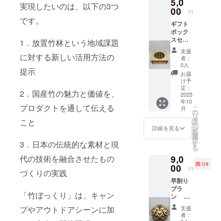
5,0
材質：
㎜厚
実現したいのは、以下の3つ
00
国産竹
コース
円
集成材
ター用
です。
ギフト
(高知県
紙(白)
ボック
産) サイ
サイ
スセッ
1．放置竹林という地域課題
ズ：直
ズ：直
ト 和柄
径9㎝×
径9㎝ ※
支援
デザイ
に対する新しい活用方法の
厚み3㎜
デザイ
者：
ン入り
※結露な
0人
ンにつ
提示
竹製
どによ
いては
お届
コース
り吸水
け予
ランダ
ター×2
定：
すると
ムとさ
2．国産竹の魅力と価値を、
＋竹製
2025
反りが
せてい
年10
ギフト
出る場
ただき
プロダクトを通して伝える
こ
月
ボック
の
合があ
ます。
リ
ス＋お
タ
ります
こと
ー
礼メッ
ン
が、乾
詳細を見る
を
セージ
選
燥する
択
【商品
3．日本の伝統的な素材と現
す
と戻り
る
説明】
ます。
代の技術を融合させたもの
9,0
商品
※ご使用
残り8
名：国
00
後は固
円
づくりの実践
産竹製
く絞っ
早割り
ギフト
たふき
プラ
ボック
んなど
「竹ぼっくり」は、キャン
ン 竹
ス サイ
で拭い
ぼっく
ズ：横
て乾燥
プやアウトドアシーンに加
支援
り×1 先
110㎜×
させて
者：
着10個
縦120㎜