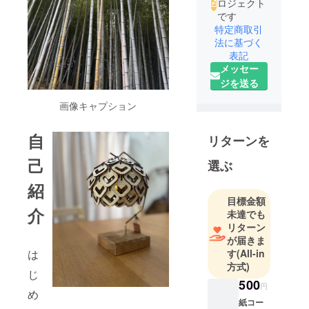
ロジェクト
です
特定商取引
法に基づく
表記
メッセー
ジを送る
画像キャプション
自
リターンを
己
選ぶ
紹
目標金額
介
未達でも
リターン
が届きま
は
す
(All-in
方式)
じ
500
円
め
紙コー