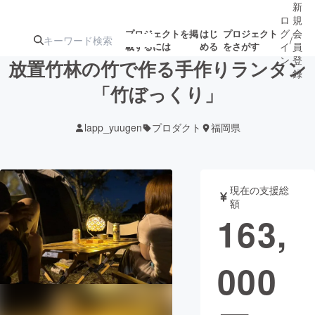
新
ロ
規
グ
会
プロジェクトを掲
はじ
プロジェクト
/
載するには
める
をさがす
イ
員
ン
登
放置竹林の竹で作る手作りランタン
録
「竹ぼっくり」
人気のプロ
注目のリ
注目の新着プロ
募集終了が近いプ
もうすぐ公開
lapp_yuugen
プロダクト
福岡県
ジェクト
ターン
ジェクト
ロジェクト
されます
アート・写真
音楽
現在の支援総
額
163,
テクノロジー・ガジェット
ゲーム・サ
000
映像・映画
書籍・雑誌
ビジネス・起業
チャレンジ