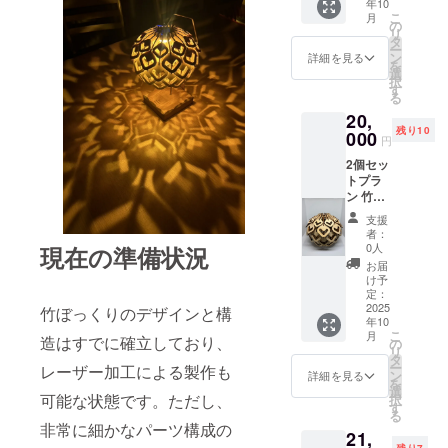
年10
応のス
商品
計 提供
限り自
リアル
こ
月
タンド
名：竹
の
形式：
然の風
ナン
リ
が付い
ぼっく
タ
完成品
合いを
バーは
ー
たセッ
り サイ
ン
※可能な
詳細を見る
残すた
入りま
を
ト。ア
ズ：直
選
限り自
めに
せん。
択
ウトド
径 約
す
然の風
コー
る
アや室
17cm ×
合いを
ティン
20,
内利用
高さ 約
残すた
グ等は
残り10
に便利
000
13cm
めに
してお
円
です。
重量：
コー
りませ
2個セッ
【製品
150g 材
ティン
ん。屋
トプラ
仕様】
質：国
グ等は
外で使
ン 竹
商品
産竹集
してお
用の場
ぼっく
名：竹
成材
りませ
合は湿
支援
りを2個
ぼっく
（高知
ん。屋
者：
度や気
まとめ
り×1＋
県産）
0人
現在の準備状況
外で使
温によ
てお届
アン
加工方
用の場
お届
り反り
けする
ティー
法：
け予
合は湿
が出る
お得な
ク調真
定：
レー
度や気
可能性
セット
2025
鍮スタ
竹ぼっくりのデザインと構
ザー加
温によ
がござ
年10
です。
ンド サ
工＋手
り反り
いま
こ
月
ご自宅
造はすでに確立しており、
イズ：
の
作業に
が出る
す。 ※
リ
用とプ
直径 約
タ
よる組
可能性
落とし
ー
レーザー加工による製作も
レゼン
17cm ×
ン
立 対応
詳細を見る
がござ
たりぶ
を
ト用、
高さ 約
選
機種：
いま
つけた
可能な状態です。ただし、
択
または
13cm
す
Goal
す。 ※
りする
る
キャン
Zero
落とし
非常に細かなパーツ構成の
と割れ
21,
プ仲間
スタ
Micro
たりぶ
るリス
残り7