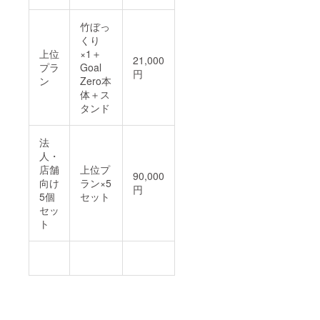
竹ぼっ
くり
上位
×1＋
21,000
プラ
Goal
円
ン
Zero本
体＋ス
タンド
法
人・
店舗
上位プ
90,000
向け
ラン×5
円
5個
セット
セッ
ト