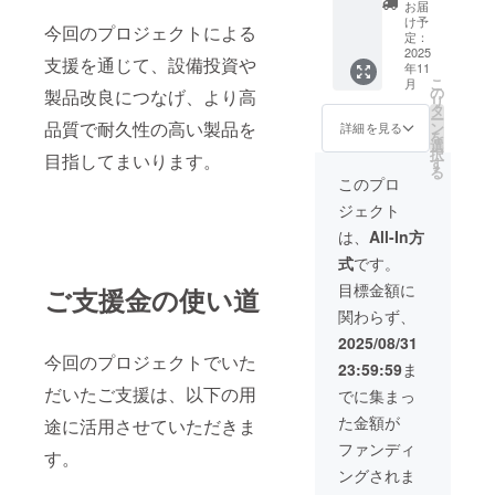
ズ：直
150g 材
完成品
お届
落とし
ぼっく
径 約
質：国
け予
※スタン
たりぶ
今回のプロジェクトによる
り＋
17cm ×
定：
産竹集
ドは
つけた
Goal
2025
高さ 約
成材
「iron.
りする
支援を通じて、設備投資や
年11
Zero本
13cm
（高知
welding
と割れ
こ
月
体＋ス
の
県産）
製品改良につなげ、より高
.factory
るリス
リ
タン
スタ
タ
加工方
」製の
クがあ
ー
ド）を5
ンド込
品質で耐久性の高い製品を
ン
法：
詳細を見る
アン
ります
を
セット
み 幅
選
レー
ティー
のでお
択
目指してまいります。
まとめ
約20㎝×
す
ザー加
ク調真
取扱い
る
た法
高さ約
工＋手
このプロ
鍮製ス
にご注
人・店
28㎝ 重
作業に
タンド
意をお
ジェクト
舗様向
量：150
よる組
です。
願いい
けの特
ｇ 材
立 対応
は、
All-In方
台座は
たしま
別プラ
質：国
機種：
赤松を
す。 ※
式
です。
ンで
産竹集
Goal
一つ一
早割プ
す。ギ
成材
Zero
目標金額に
つ手で
ご支援金の使い道
ランと
フトや
（高知
Micro
削り、
の併用
関わらず、
プレミ
県産）
Flash
ワトコ
はでき
アムな
加工方
専用設
2025/08/31
オイル
ませ
ノベル
法：
計 提供
今回のプロジェクトでいた
で仕上
ん。
23:59:59
ま
ティと
レー
形式：
げてい
しても
ザー加
だいたご支援は、以下の用
完成品
でに集まっ
ます。
活用い
工＋手
※可能な
※可能な
た金額が
途に活用させていただきま
ただけ
作業に
限り自
限り自
ます。
よる組
然の風
ファンディ
然の風
す。
【製品
立 対応
合いを
合いを
ングされま
仕様】
機種：
残すた
残すた
商品