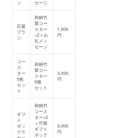
ン
セージ
落とし
たりぶ
つけた
和柄竹
りする
製コー
と割れ
応援
スター
1,500
るリス
プラ
クがあ
×2＋お
円
ン
ります
礼メッ
のでお
セージ
取扱い
にご注
意をお
コー
和柄竹
願いい
ス
たしま
製コー
ター
3,000
す。
スター
5枚
円
5種
セッ
セット
ト
和柄竹
コース
ギフ
ター×2
ト
＋竹製
ボッ
5,000
ギフト
クス
円
ボック
セッ