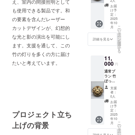
2人
え、室内の間接照明として
から再
までの
×高さ30
使用を
お届
ご支援
も使用できる製品です。和
㎜ 材
け予
推奨し
プラン
質：国
定：
ていま
の要素を含んだレーザー
です。
2025
産竹集
す。 ※
年10
【 製品
成材
乾留に
こ
カットデザインが、幻想的
月
仕様】
（高知
の
よる防
リ
商品
県産）
タ
カビ処
な光と影の演出を可能にし
ー
名：竹
加工方
ン
詳細を見る
理を
を
ぼっく
法：
選
ます。支援を通して、この
行って
択
り サイ
レー
す
おりま
る
ズ：直
ザー加
竹の灯りを多くの方に届け
すが、
11,
径 約
工＋手
湿った
たいと考えています。
17cm ×
000
作業に
まま長
円
高さ 約
よる組
時間置
通常プ
13cm
立 提供
くとカ
ラン 竹
重量：
形式：
ビが生
ぼっく
150g 材
完成品
える場
り×1 3
質：国
※一定の
合がご
支援
㎜厚の
産竹集
所まで
者：
ざいま
国産竹
成材
開ける
0人
す。
の集成
（高知
と蓋が
お届
材を
県産）
止まり
け予
レー
加工方
定：
ますの
プロジェクト立ち
ザー
2025
法：
でそれ
年10
カット
レー
以上開
上げの背景
こ
月
により
ザー加
の
こうと
リ
精密に
工＋手
タ
すると
ー
切り抜
作業に
ン
折れる
詳細を見る