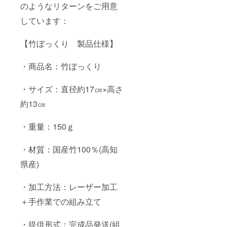
然の風
のようなリターンをご用意
す。万
合いを
が一の
残すた
しています：
初期不
めに
良等
コー
は、製
ティン
【竹ぼっくり 製品仕様】
造元の
グ等は
サポー
してお
トへ直
・商品名：竹ぼっくり
りませ
接ご連
ん。屋
絡くだ
外で使
・サイズ：直径約17㎝×高さ
さい。
用の場
※スタン
合は湿
約13㎝
ドは
度や気
「iron.
温によ
welding
り反り
・重量：150ｇ
.factory
が出る
」製の
可能性
アン
がござ
・材質：国産竹100％(高知
ティー
いま
ク調真
県産)
す。 ※
鍮製ス
落とし
タンド
たりぶ
・加工方法：レーザー加工
です。
つけた
台座は
りする
＋手作業での組み立て
赤松を
と割れ
一つ一
るリス
つ手で
クがあ
・提供形式：完成品発送(組
削り、