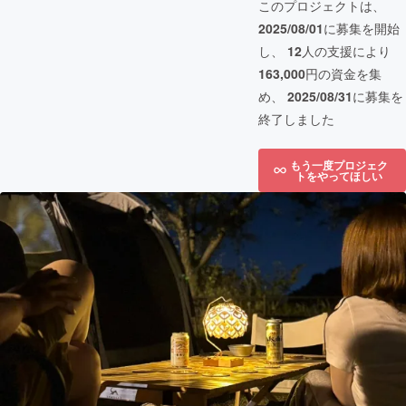
このプロジェクトは、
2025/08/01
に募集を開始
し、
12
人の支援により
163,000
円の資金を集
め、
2025/08/31
に募集を
終了しました
もう一度プロジェク
トをやってほしい