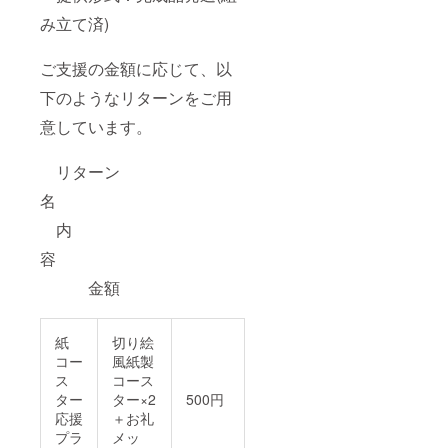
ります
ワトコ
のでお
み立て済)
オイル
取扱い
で仕上
にご注
げてい
意をお
ご支援の金額に応じて、以
ます。
願いい
下のようなリターンをご用
※可能な
たしま
限り自
す。
意しています。
然の風
合いを
残すた
リターン
めに
コー
名
ティン
グ等は
内
してお
りませ
容
ん。屋
金額
外で使
用の場
合は湿
度や気
紙
切り絵
温によ
コー
風紙製
り反り
ス
コース
が出る
ター
ター×2
500円
可能性
がござ
応援
＋お礼
いま
プラ
メッ
す。 ※