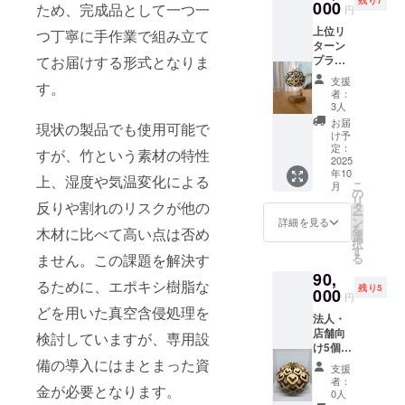
との
000
ンド込
Flash
ため、完成品として一つ一
つけた
円
クがあ
シェア
み 幅
専用設
りする
ります
上位リ
にも最
つ丁寧に手作業で組み立て
約20㎝×
計 提供
と割れ
のでお
ターン
適。複
高さ約
形式：
るリス
取扱い
プラン
てお届けする形式となりま
数設置
28㎝ 重
完成品
クがあ
にご注
竹ぼっ
するこ
量：150
※可能な
ります
支援
意をお
す。
くり＋
とで幻
ｇ 材
限り自
者：
のでお
願いい
Goal
想的な
質：国
3人
然の風
取扱い
たしま
Zero
光の広
産竹集
合いを
お届
にご注
す。
現状の製品でも使用可能で
Micro
がりを
成材
け予
残すた
意をお
Flash本
楽しめ
定：
（高知
めに
すが、竹という素材の特性
願いい
体＋ス
2025
ます。
県産）
コー
たしま
年10
タンド
【竹
加工方
上、湿度や気温変化による
ティン
す。
こ
月
限定10
ぼっく
の
法：
グ等は
リ
個のラ
反りや割れのリスクが他の
り 製品
タ
レー
してお
ー
ンタン
仕様】
ン
ザー加
詳細を見る
りませ
を
木材に比べて高い点は否め
本体と
商品
選
工＋手
ん。屋
択
スタン
名：竹
す
作業に
外で使
る
ません。この課題を解決す
ド付き
ぼっく
よる組
用の場
90,
のフル
り 数
立 対応
合は湿
るために、エポキシ樹脂な
残り5
セット
000
量：2個
機種：
度や気
円
です。
サイ
Goal
どを用いた真空含侵処理を
温によ
法人・
【製品
ズ：直
Zero
り反り
店舗向
仕様】
径 約
検討していますが、専用設
Micro
が出る
け5個
商品
17cm ×
Flash
可能性
セット
備の導入にはまとまった資
名：竹
高さ 約
専用設
がござ
支援
上位プ
ぼっく
13cm
計 提供
者：
いま
金が必要となります。
ラン
り サイ
重量：
0人
形式：
す。 ※
（竹