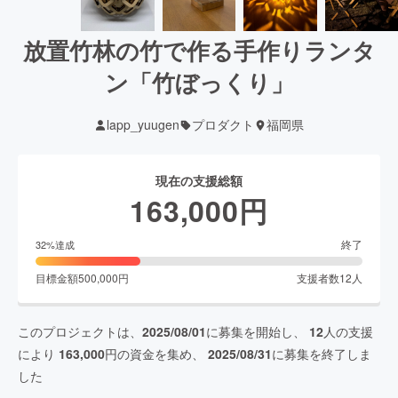
放置竹林の竹で作る手作りランタ
ン「竹ぼっくり」
lapp_yuugen
プロダクト
福岡県
現在の支援総額
163,000
円
終了
32
%達成
目標金額
500,000
円
支援者数
12
人
このプロジェクトは、
2025/08/01
に募集を開始し、
12
人の支援
により
163,000
円の資金を集め、
2025/08/31
に募集を終了しま
した