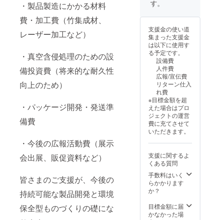
Goal
めに
す。
めに
・製品製造にかかる材料
名：竹
Zero
コー
コー
ぼっく
Micro
ティン
ティン
費・加工費（竹集成材、
りフル
Flash
グ等は
グ等は
支援金の使い道
セット
専用設
レーザー加工など）
してお
してお
集まった支援金
数量：5
計 提供
りませ
りませ
は以下に使用す
セット
形式：
ん。屋
ん。屋
る予定です。
サイ
・真空含侵処理のための設
完成品
外で使
外で使
設備費
ズ：直
※本体
用の場
用の場
人件費
備投資費（将来的な耐久性
径 約
（Goal
合は湿
合は湿
広報/宣伝費
17cm ×
Zero
度や気
度や気
向上のため）
リターン仕入
高さ 約
Micro
温によ
温によ
れ費
13cm
Flash）
り反り
り反り
※目標金額を超
は市販
が出る
が出る
・パッケージ開発・発送準
えた場合はプロ
スタ
の新品
可能性
可能性
ジェクトの運営
ンド込
を正規
がござ
備費
がござ
費に充てさせて
み 幅
ルート
いま
いま
いただきます。
約20㎝×
より購
す。 ※
す。 ※
高さ約
・今後の広報活動費（展示
入し同
落とし
落とし
28㎝ 重
梱いた
たりぶ
たりぶ
支援に関するよ
会出展、販促資料など）
量：150
しま
つけた
つけた
くある質問
ｇ 材
す。万
りする
りする
質：国
が一の
手数料はいく
と割れ
と割れ
皆さまのご支援が、今後の
産竹集
初期不
らかかります
るリス
るリス
成材
良等
か？
クがあ
クがあ
持続可能な製品開発と環境
（高知
は、製
ります
ります
県産）
造元の
目標金額に届
のでお
保全型ものづくりの礎にな
のでお
加工方
サポー
かなかった場
取扱い
取扱い
法：