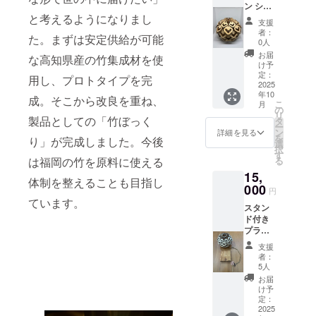
ン シリ
ぼっく
17cm ×
り反り
と考えるようになりまし
アルNo
り サイ
高さ 約
が出る
支援
入り竹
ズ：直
13cm
可能性
者：
た。まずは安定供給が可能
ぼっく
径 約
重量：
0人
がござ
り×1 限
17cm ×
150g 材
いま
お届
な高知県産の竹集成材を使
定10個
高さ 約
質：国
け予
す。 ※
まで、
13cm
定：
産竹集
落とし
用し、プロトタイプを完
シリア
2025
重量：
成材
たりぶ
年10
ルナン
150g 材
成。そこから改良を重ね、
（高知
つけた
こ
月
バー入
質：国
の
県産）
りする
リ
りの竹
製品としての「竹ぼっく
産竹集
タ
加工方
と割れ
ー
ぼっく
成材
ン
法：
詳細を見る
るリス
を
り」が完成しました。今後
りを作
（高知
選
レー
クがあ
択
成いた
県産）
す
ザー加
ります
は福岡の竹を原料に使える
る
しま
加工方
工＋手
のでお
15,
す。葉
法：
作業に
取扱い
体制を整えることも目指し
のパー
000
レー
よる組
にご注
円
ツの一
ザー加
立 対応
ています。
意をお
スタン
つに彫
工＋手
機種：
願いい
ド付き
刻し組
作業に
Goal
たしま
プラン
み立て
よる組
Zero
す。 ※
竹ぼっ
ます。
立 対応
Micro
限定仕
支援
くりに
No.001
機種：
Flash
者：
様プラ
加え、
～010と
Goal
5人
専用設
ンとの
Goal
しま
Zero
計 提供
お届
併用は
Zero
す。
Micro
け予
形式：
できま
Micro
【製品
定：
Flash
完成品
せんの
Flash対
2025
仕様】
専用設
※可能な
で、シ