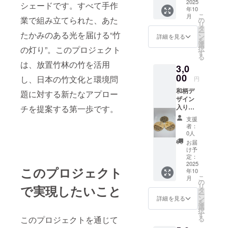
＋お礼
2025
でお届
シェードです。すべて手作
年10
メッ
けしま
こ
月
セージ
業で組み立てられた、あた
す。
の
リ
国産竹
飾って
タ
ー
たかみのある光を届ける“竹
の集成
も使っ
ン
詳細を見る
を
材を
ても楽
選
の灯り”。このプロジェクト
択
レー
しめ
す
る
ザーに
る、手
は、放置竹林の竹を活用
3,0
て精密
のひら
に彫
00
サイズ
し、日本の竹文化と環境問
円
刻・
のアー
和柄デ
カット
題に対する新たなアプロー
トで
ザイン
した直
す。色
入り
チを提案する第一歩です。
径9㎝の
を塗っ
コース
コース
たり、
支援
ター5枚
ターに
アロマ
者：
セット
なりま
オイル
0人
和柄デ
す。 日
を染み
お届
ザイン
本伝統
込ませ
け予
入り
の和柄
定：
て香り
コース
2025
と竹の
を楽し
このプロジェクト
年10
ターを
調和に
まれて
こ
月
ランダ
より食
の
もいい
リ
で実現したいこと
ムで5種
卓に和
タ
と思い
ー
セット
の風
ン
ます。
詳細を見る
を
にした
を。
選
【製品
択
商品で
【製品
す
仕様】
このプロジェクトを通じて
る
す。
仕様】
材質：1