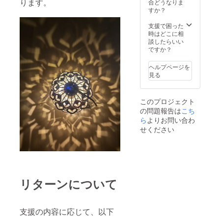
トへ直
ります。
合どうなりま
にご注
にご注
レー
接ご連
すか？
意をお
意をお
ザー加
絡くだ
願いい
願いい
工＋手
さい。
支援で困った
たしま
たしま
作業に
※スタン
時はどこに相
す。
す。
よる組
ドは
談したらいい
立 対応
「iron.
ですか？
機種：
welding
Goal
.factory
ヘルプページを
Zero
」製の
見る
Micro
アン
Flash
ティー
専用設
ク調真
このプロジェクト
計 提供
鍮製ス
の問題報告は
形式：
こち
タンド
完成品
です。
ら
よりお問い合わ
※本体
台座は
せください
（Goal
赤松を
Zero
一つ一
Micro
つ手で
Flash）
削り、
は市販
ワトコ
の新品
オイル
リターンについて
を正規
で仕上
ルート
げてい
より購
ます。
入し同
※可能な
支援の内容に応じて、以下
梱いた
限り自
しま