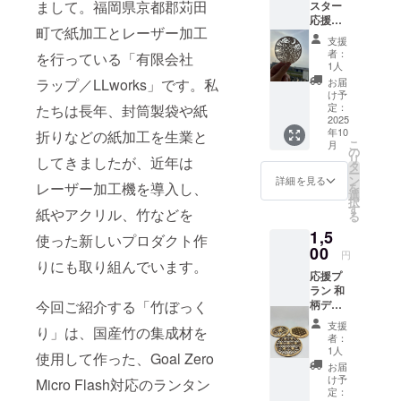
まして。福岡県京都郡苅田
スター
応援プ
町で紙加工とレーザー加工
ラン 切
支援
り絵風
者：
を行っている「有限会社
紙製
1人
コース
ラップ／LLworks」です。私
お届
ター
け予
×2
定：
たちは長年、封筒製袋や紙
＋ お
2025
年10
折りなどの紙加工を生業と
礼メッ
こ
月
セージ
の
リ
してきましたが、近年は
気軽に
タ
ー
応援で
ン
詳細を見る
レーザー加工機を導入し、
を
きるプ
選
択
ランで
す
紙やアクリル、竹などを
る
す。1㎜
1,5
厚の
使った新しいプロダクト作
コース
00
円
ター用
りにも取り組んでいます。
応援プ
紙を
ラン 和
使った
今回ご紹介する「竹ぼっく
柄デザ
繊細な
イン(ラ
切り絵
支援
り」は、国産竹の集成材を
ンダム)
風の紙
者：
入り国
製コー
1人
使用して作った、Goal Zero
産竹製
スター
お届
コース
を2枚
け予
Micro Flash対応のランタン
ター×2
セット
定：