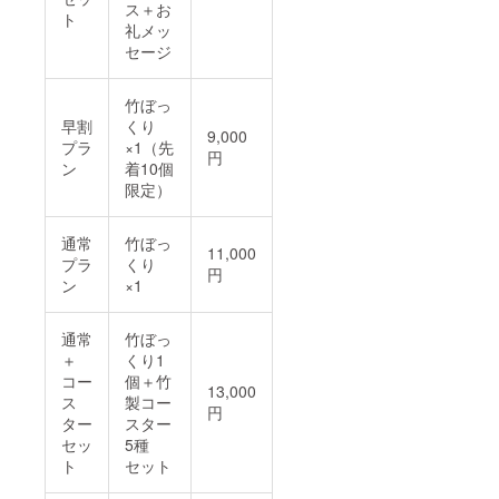
ス＋お
ト
礼メッ
セージ
竹ぼっ
早割
くり
9,000
プラ
×1（先
円
ン
着10個
限定）
通常
竹ぼっ
11,000
プラ
くり
円
ン
×1
通常
竹ぼっ
＋
くり1
コー
個＋竹
13,000
ス
製コー
円
ター
スター
セッ
5種
ト
セット