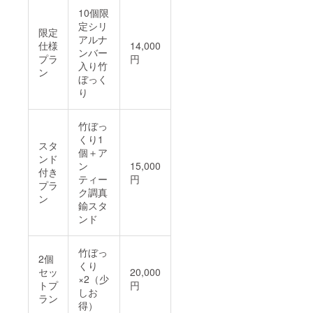
10個限
定シリ
限定
アルナ
仕様
14,000
ンバー
プラ
円
入り竹
ン
ぼっく
り
竹ぼっ
くり1
スタ
個＋ア
ンド
ン
15,000
付き
ティー
円
プラ
ク調真
ン
鍮スタ
ンド
竹ぼっ
2個
くり
セッ
20,000
×2（少
トプ
円
しお
ラン
得）