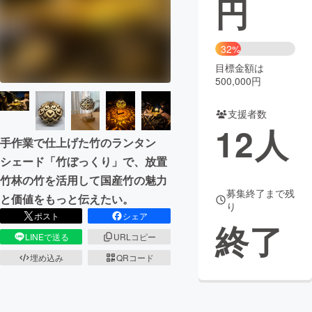
円
まちづくり・地域活性化
32%
目標金額は
CAMPFIRE for Social Good
CAMPFIRE Creation
500,000円
CAMPFIREふるさと納税
machi-ya
コミュニティ
支援者数
12
人
手作業で仕上げた竹のランタン
シェード「竹ぼっくり」で、放置
竹林の竹を活用して国産竹の魅力
募集終了まで残
と価値をもっと伝えたい。
り
ポスト
シェア
終了
LINEで送る
URLコピー
埋め込み
QRコード