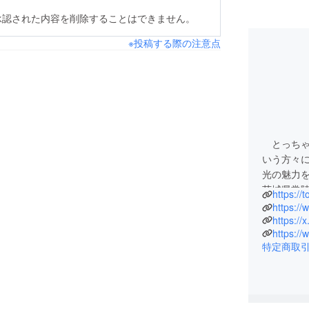
承認された内容を削除することはできません。
※投稿する際の注意点
とっちゃ
いう方々
光の魅力
茨城県常
https://
そんなと
思う地元
特定商取
のとっち
クラウド
をおこな