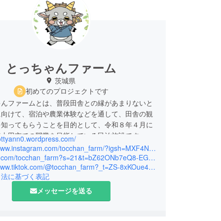
とっちゃんファーム
茨城県
初めてのプロジェクトです
んファームとは、普段田舎との縁があまりないと
に向けて、宿泊や農業体験などを通して、田舎の観
を知ってもらうことを目的として、令和８年４月に
陸太田市での開業を目指している民泊施設です。
tottyann0.wordpress.com/
https://www.instagram.com/tocchan_farm/?igsh=MXF4NWF0b3c5OXNqag%3D%3D#
っちゃんファームをより良い体験施設にしたいと
https://x.com/tocchan_farm?s=21&t=bZ62ONb7eQ8-EGK0PI8Vg
https://www.tiktok.com/@tocchan_farm?_t=ZS-8xKOue4ZTcn&_r=1
の高校生が集まってできたのが公式高校生宣伝大使
引法に基づく表記
ーずです。
メッセージを送る
ファンディングは、我々とっちーずが企画・運営
っています。