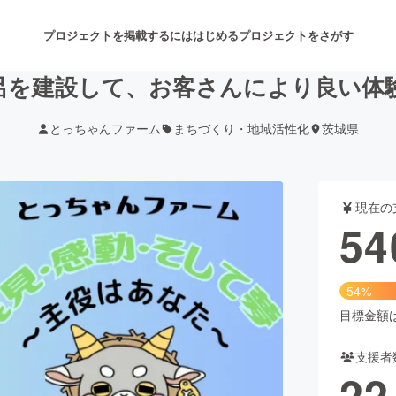
プロジェクトを掲載するには
はじめる
プロジェクトをさがす
呂を建設して、お客さんにより良い体
とっちゃんファーム
まちづくり・地域活性化
茨城県
注目のリターン
注目の新着プロジェクト
募集終了が近いプロジェクト
も
現在の
音楽
舞台・パフォーマンス
54
ゲーム・サービス開発
フード・飲食店
54%
書籍・雑誌出版
アニメ・漫画
目標金額は1
支援者
チャレンジ
ビューティー・ヘルスケ
22