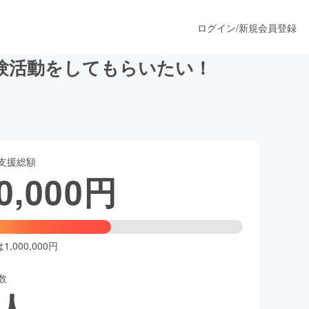
ログイン
/
新規会員登録
験活動をしてもらいたい！
うすぐ公開されます
支援総額
プロダクト
0,000
円
ファッション
スポーツ
,000,000円
数
ア
ソーシャルグッド
人