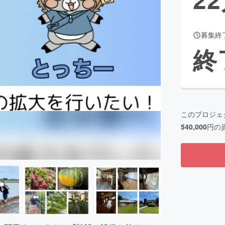
募集終
CAMPFIRE for Social Good
CAMPFIRE Creation
終
CAMPFIREふるさと納税
machi-ya
コミュニティ
このプロジェ
540,000
円の