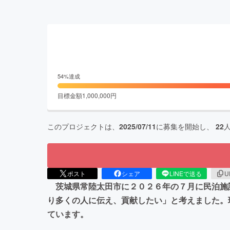
54
%達成
目標金額
1,000,000
円
このプロジェクトは、
2025/07/11
に募集を開始し、
22
ポスト
シェア
LINEで送る
U
茨城県常陸太田市に２０２６年の７月に民泊施
り多くの人に伝え、貢献したい」と考えました。
ています。