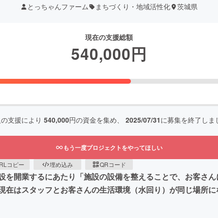
とっちゃんファーム
まちづくり・地域活性化
茨城県
現在の支援総額
540,000
円
人の支援により
540,000
円の資金を集め、
2025/07/31
に募集を終了しま
もう一度プロジェクトをやってほしい
RLコピー
埋め込み
QRコード
設を開業するにあたり「施設の設備を整えることで、お客さん
現在はスタッフとお客さんの生活環境（水回り）が同じ場所に