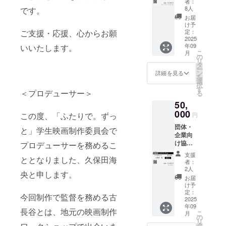
限り掲
者：
＋脚本
ます。
載させ
8人
です。
を製本
ていた
お届
してお
だきま
け予
渡し 制
定：
ご支援・応援、心からお願
す 注意
作メン
2025
事項：
年09
いいたします。
バーか
詳細は
こ
月
らのお
の
メール
リ
礼の
タ
にてご
ー
メール
ン
案内さ
詳細を見る
を
に加
選
せてい
択
え、制
す
ただき
＜プロデューサー＞
る
作時に
ます。
50,
使用し
メール
た脚本
000
をご確
この度、「ふたりで。ずっ
円
を製本
認くだ
団体・
してお
と」学生映画制作委員会で
さい。
企業向
届けし
備考
け協賛
ます！
プロデューサーを務めるこ
欄：エ
プラン
ンドク
支援
ととなりました、久保田海
（別途
レジッ
者：
ご案内
2人
トに掲
央と申します。
させて
載する
お届
いただ
け予
お名前
きま
定：
をご記
今回制作で監督を務める古
す） 制
2025
入くだ
年09
作メン
さい。
長谷とは、地元の映画制作
こ
月
バーよ
の
本名で
リ
りお礼
タ