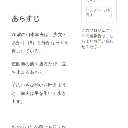
くださ
い。略
ヘルプページを
さず、
見る
あらすじ
正式名
称でご
記入く
このプロジェクト
ださ
75歳の山本幸夫は、少女・
の問題報告は
い。
こち
ら
よりお問い合わ
あかり（6）と静かな日々を
せください
過ごしている。
遊園地の前を通るたび、立
ち止まるあかり。
その小さな願いを叶えよう
と、幸夫は手を引いて歩き
出す。
あかりは誰の目にも見えな