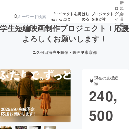
新
ロ
規
グ
会
プロジェクトを掲
はじ
プロジェクト
/
載するには
める
をさがす
イ
員
ン
登
学生短編映画制作プロジェクト！応援
録
よろしくお願いします！
人気のプロ
注目のリ
注目の新着プロ
募集終了が近いプ
もうすぐ公開
久保田海央
映像・映画
東京都
ジェクト
ターン
ジェクト
ロジェクト
されます
アート・写真
音楽
現在の支援総
額
240,
テクノロジー・ガジェット
ゲーム・サ
500
映像・映画
書籍・雑誌
ビジネス・起業
チャレンジ