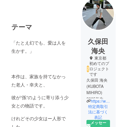
テーマ
久保田
「たとえ幻でも、愛は人を
海央
生かす。」
東京都
初めてのプ
ロジェクト
です
本作は、家族を持てなかっ
久保田 海央
た老人・幸夫と、
(KUBOTA
MIHIRO)
彼が“孫”のように寄り添う少
2005年生ま
https://www.instagram.com/kaiou_hotel?utm_source=ig_web_button_share_sheet&igsh=ZDNlZDc0MzIxNw==
れ・静岡市
女との物語です。
特定商取引
出身
法に基づく
表記
けれどその少女はー人形で
メッセー
した。