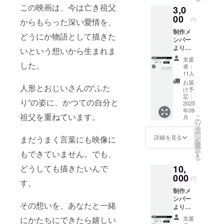
え、エ
この映画は、今は亡き祖父
3,0
ンドク
レジッ
00
円
からもらった深い愛情を、
トにお
制作メ
名前を
どうにか物語として描きた
ンバー
掲載さ
よりお
せてい
いという想いから生まれま
礼の
ただき
支援
メール
した。
ます。
者：
＋上映
掲載方
11人
会にご
法：お
お届
人形とおじいさんの“ふた
招待 制
名前を
け予
作メン
文字の
定：
り”の姿に、かつての自分と
バーか
2025
みで掲
年09
らのお
載 ※各
祖父を重ねています。
こ
月
礼の
種映画
の
リ
メール
祭等に
タ
ー
に加
出品す
ン
詳細を見る
まだうまく言葉にも映像に
を
え、
る際に
選
択
「スケ
も掲載
もできていません。でも、
す
る
ジュー
させて
10,
どうしても描きたいんで
ル」に
いただ
記載さ
000
く予定
円
す。
れてい
です。
制作メ
る上映
掲載期
ンバー
会にご
間：事
その想いを、あなたと一緒
よりお
招待さ
業が存
礼の
せてい
在する
支援
にかたちにできたら嬉しい
メール
ただき