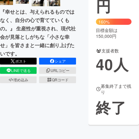
円
『幸せとは、与えられるものでは
まちづくり・地域活性化
なく、自分の心で育てていくも
160%
の。』 生産性が重視され、現代社
目標金額は
CAMPFIRE for Social Good
CAMPFIRE Creation
150,000円
会が見落としがちな「小さな幸
CAMPFIREふるさと納税
machi-ya
コミュニティ
せ」を皆さまと一緒に創り上げた
支援者数
いです。
40
人
ポスト
シェア
LINEで送る
URLコピー
埋め込み
QRコード
募集終了まで残
り
終了