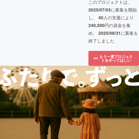
このプロジェクトは、
2025/07/03
に募集を開始
し、
40
人の支援により
240,500
円の資金を集
め、
2025/08/31
に募集を
終了しました
もう一度プロジェク
トをやってほしい