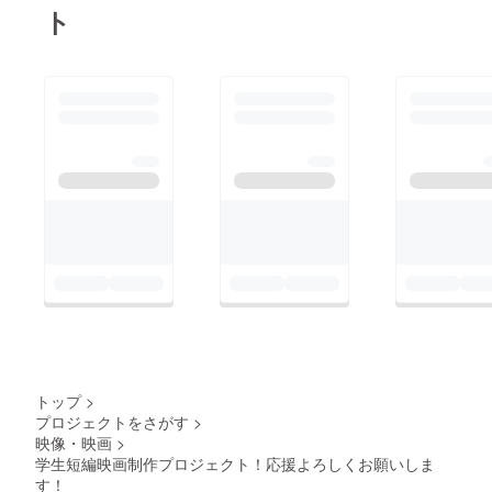
ランクアップ！③最後
ト
に撮影の次の行程とし
てポスプロ（編集作
業）があります。その
後にみなさんにどのよ
うに届けるのか、チー
ムで考えています。編
集や今後の流れが調整
できたら、またお知ら
せさせていただきま
す！※8月に執筆したも
のです。
トップ
>
プロジェクトをさがす
>
映像・映画
>
学生短編映画制作プロジェクト！応援よろしくお願いしま
す！