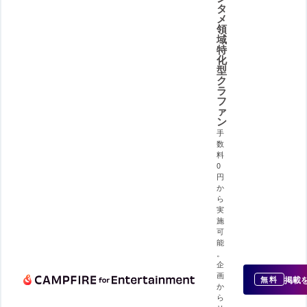
タ
メ
領
域
特
化
型
ク
ラ
フ
ァ
ン
手
数
料
0
円
か
ら
実
施
可
能
。
企
画
掲載
無料
か
ら