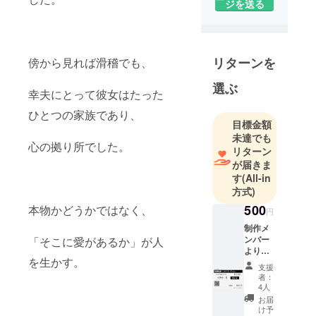
ジを送る
リターンを
傍から見れば滑稽でも、
選ぶ
幸夫にとって彼女はたった
ひとつの家族であり、
目標金額
未達でも
心の拠り所でした。
リターン
が届きま
す
(All-in
方式)
500
本物かどうかではなく、
円
制作メ
ンバー
「そこに愛があるか」が人
よりお
を生かす。
礼の
支援
メール
者：
制作メ
4人
ンバー
お届
よりお
け予