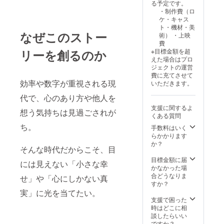
る予定です。
在する
・制作費（ロ
限り掲
ケ・キャス
載させ
ト・機材・美
ていた
なぜこのストー
術） ・上映
だきま
費
す 注意
※目標金額を超
リーを創るのか
事項：
えた場合はプロ
詳細は
ジェクトの運営
メール
費に充てさせて
にてご
効率や数字が重視される現
いただきます。
案内さ
せてい
代で、心のあり方や他人を
ただき
支援に関するよ
ます。
想う気持ちは見過ごされが
くある質問
メール
をご確
ち。
手数料はいく
認くだ
らかかります
さい。
か？
そんな時代だからこそ、目
備考
欄：エ
目標金額に届
には見えない「小さな幸
ンドク
かなかった場
レジッ
合どうなりま
せ」や「心にしかない真
トに掲
すか？
載する
実」に光を当てたい。
貴団
支援で困った
多・貴
時はどこに相
社名を
談したらいい
ご記入
ですか？