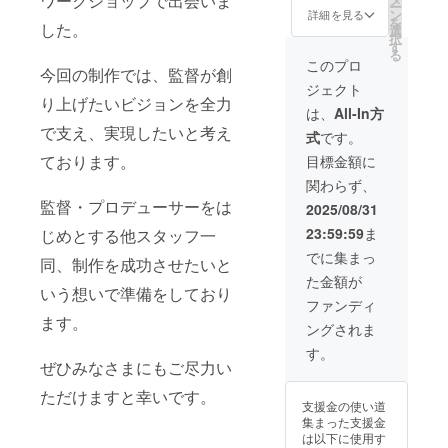
ワークショップで出会いま
はなく
ー
のメー
ン
詳細を見る
ても、
を
ルほ
した。
選
ニック
択
か、エ
す
ネーム
る
ンドク
このプロ
等でも
今回の制作では、監督が創
レジッ
可能で
ジェクト
トに貴
す。
り上げたいビジョンを全力
団体・
は、
All-In方
貴社名
で支え、実現したいと考え
式
です。
を掲載
させて
ております。
目標金額に
いただ
関わらず、
きま
す。ま
監督・プロデューサーをは
2025/08/31
た、上
23:59:59
ま
じめとする他スタッフ一
映会で
貴団
でに集まっ
同、制作を成功させたいと
体・貴
た金額が
社の製
いう想いで準備をしており
品や広
ファンディ
告等を
ます。
ングされま
配布・
掲載さ
す。
せてい
ぜひみなさまにもご尽力い
ただき
ただけますと幸いです。
ます。
支援金の使い道
掲載期
集まった支援金
間：事
は以下に使用す
業が存