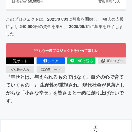
目標金額
150,000
円
支援者数
40
人
このプロジェクトは、
2025/07/03
に募集を開始し、
40
人の支援
により
240,500
円の資金を集め、
2025/08/31
に募集を終了しま
した
もう一度プロジェクトをやってほしい
ポスト
シェア
LINEで送る
URLコピー
埋め込み
QRコード
『幸せとは、与えられるものではなく、自分の心で育て
ていくもの。』 生産性が重視され、現代社会が見落とし
がちな「小さな幸せ」を皆さまと一緒に創り上げたいで
す。
エ
ン