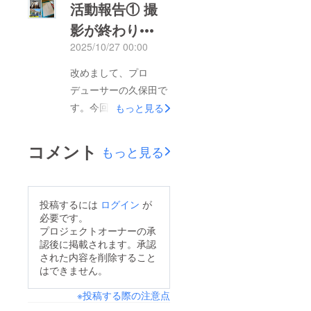
活動報告① 撮
影が終わり•••
2025/10/27 00:00
改めまして、プロ
デューサーの久保田で
す。今回の活動報告で
もっと見る
は、8月末時点での進
捗を共有させていただ
コメント
もっと見る
きます！①企画・脚本
制作本プロジェクトが
スタートしたのは、3
投稿するには
ログイン
が
月末のことでした。
必要です。
「企画」と「脚本」の
プロジェクトオーナーの承
認後に掲載されます。承認
制作にはかなりの時間
された内容を削除すること
をかけました。主に監
はできません。
督と助監督が何度も話
※投稿する際の注意点
し合いを重ね、練り直