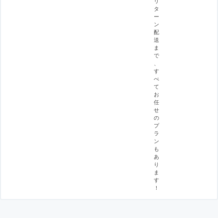
リ
タ
ー
ン
配
送
ま
で
、
す
べ
て
お
任
せ
の
プ
ラ
ン
も
あ
り
ま
す
！