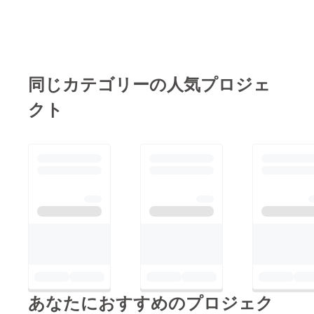
して企画書と脚本が完
成！その他にも、「ロ
ケ地選び」や「スタッ
フィング・キャスティ
ング」なども行いまし
同じカテゴリーの人気プロジェ
た。②撮影撮影前日に
クト
はスタッフが集まり、
ロケ地への搬入や、美
術の作り込みをしまし
た。撮影は2日間かけ
て行われました。7月
下旬の撮影ということ
もあり、猛暑日の撮影
となりました。キャス
ト・スタッフともに熱
中症に気をつけなが
ら、進行していきまし
あなたにおすすめのプロジェク
た。そして、ついにク