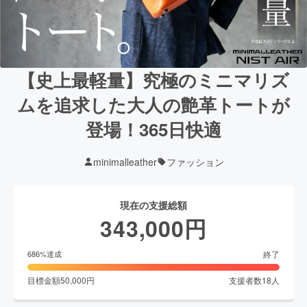
【史上最軽量】究極のミニマリズ
ムを追求した大人の艶革トートが
登場！365日快適
minimalleather
ファッション
現在の支援総額
343,000
円
終了
686
%達成
目標金額
50,000
円
支援者数
18
人