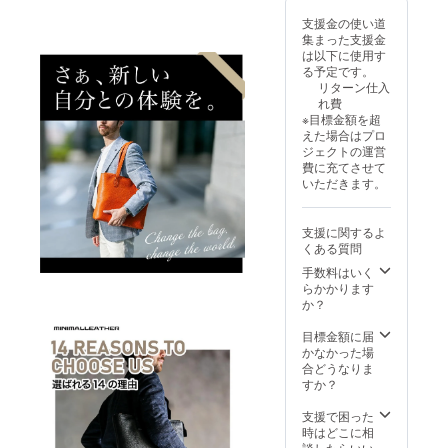
支援金の使い道
集まった支援金
は以下に使用す
る予定です。
リターン仕入
れ費
※目標金額を超
えた場合はプロ
ジェクトの運営
費に充てさせて
いただきます。
支援に関するよ
くある質問
手数料はいく
らかかります
か？
目標金額に届
かなかった場
合どうなりま
すか？
支援で困った
時はどこに相
談したらいい