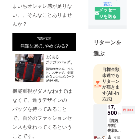
表記
まいちオシャレ感が足りな
良さを多く
メッセー
の方に感じ
い、、そんなことありませ
ジを送る
て頂くため
んか？
に、ミニマ
ルで機能的
なプロダク
リターンを
トをご提案
選ぶ
していま
す。
既存の流通
目標金額
では避けら
未達でも
リターン
れなかった
が届きま
中間マージ
機能重視がダメなわけでは
す
(All-in
ンや広告費
方式)
なくて、違うデザインの
用の無駄を
17,
バッグを持ってみること
省き、高品
残り34
500
円
質な商品を
で、自分のファッションセ
【超超
適正な価格
早割】
ンスも変わってくるという
でご提供い
先着50
ことです。
名様 大
たします。
支援