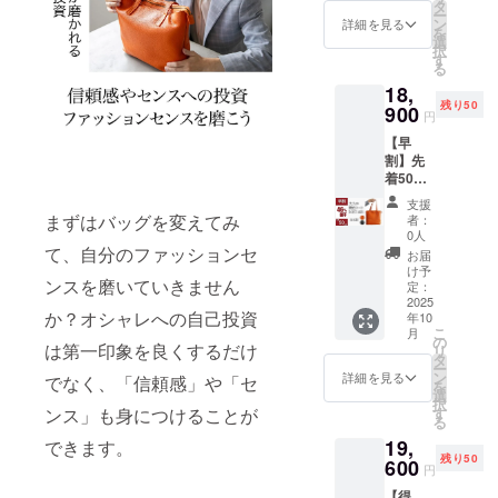
ク） 日
少しでも豊
格
タ
ー
本製
35,000
ン
詳細を見る
かにできれ
を
トート
円の
選
択
ば幸いで
バッグ×
50%OF
す
る
１
F］ ※税
す。
18,
《16,80
込、送
残り50
0円もお
900
料込み
円
得！》
の価格
【早
一般販
です。
割】先
売予定
着50名
価格
様 大人
35,000
支援
の艶革
円
まずはバッグを変えてみ
者：
トー
→【48
0人
ト
%OFF
て、自分のファッションセ
お届
NIST
】
け予
ンスを磨いていきません
AIR
18,200
定：
（オレ
2025
円 ※税
か？オシャレへの自己投資
年10
ンジOR
込、送
こ
月
ブラッ
料込み
の
は第一印象を良くするだけ
リ
ク） 日
の価格
タ
ー
本製
です。
ン
詳細を見る
でなく、「信頼感」や「セ
を
トート
選
択
バッグ×
す
ンス」も身につけることが
る
１
19,
《16,10
できます。
残り50
0円もお
600
円
得！》
【得
一般販