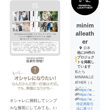
minim
alleath
er
日本
他に24件の
プロジェク
トを掲載し
ています
私たち
MINIMALLE
ATHER（ミ
ニマルレ
https://www.minimalleather.jp/
ザー）はサ
https://www.instagram.com/minimal._leather/
スティナブ
https://www.facebook.com/profile.php?id=100087149800665
オシャレに挑戦してシンプ
特定商取引
ルな素材で
ルな服装にしてみても、い
法に基づく
ある本革の