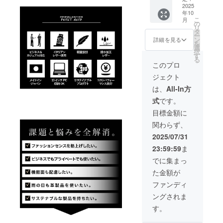
（オレ
2025
円 ※税
年10
ンジOR
込、送
こ
月
ブラッ
料込み
の
リ
ク） 日
の価格
タ
ー
本製
です。
ン
詳細を見る
を
トート
選
択
バッグ×
す
る
２
このプロ
《38,50
ジェクト
0円もお
得！》
は、
All-In方
一般販
式
です。
売予定
価格
目標金額に
70,000
関わらず、
円
→【55
2025/07/31
%OFF
23:59:59
ま
】
31,500
でに集まっ
円 ※税
た金額が
込、送
料込み
ファンディ
の価格
ングされま
です。
す。