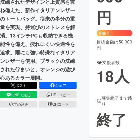
洗練されたデザインと上質感を兼
円
ね備えた、新作イタリアンレザー
まちづくり・地域活性化
のトートバッグ。従来の半分の重
量を実現、持運びのストレスを解
CAMPFIRE for Social Good
CAMPFIRE Creation
686%
消。13インチPCも収納できる機
CAMPFIREふるさと納税
machi-ya
コミュニティ
目標金額は50,000
能性を備え、疲れにくい快適性を
円
追求。雨にも強い特殊なイタリア
ンレザーを使用、ブラックの洗練
支援者数
18
人
された佇まいと、オレンジの遊び
心あるカラー展開。
ポスト
シェア
LINEで送る
URLコピー
募集終了まで残
り
埋め込み
QRコード
終了