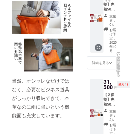
割】先
売予定
着50名
価格
様 大人
35,000
支援
の艶革
円
者：
トー
→【46
0人
ト
%OFF
お届
NIST
】
け予
AIR
18,900
定：
（オレ
2025
円 ※税
年10
ンジOR
込、送
こ
月
ブラッ
料込み
の
リ
ク） 日
の価格
タ
ー
本製
です。
ン
詳細を見る
を
トート
選
択
バッグ×
す
る
１
当然、オシャレなだけでは
31,
《15,40
残り48
0円もお
500
円
なく、必要なビジネス道具
得！》
【２個
一般販
がしっかり収納できて、本
割】先
売予定
着50名
価格
革なのに雨に強いという機
様 大人
35,000
支援
の艶革
円
能面も充実しています。
者：
トー
→【44
2人
ト
%OFF
お届
NIST
】
け予
AIR
19,600
定：