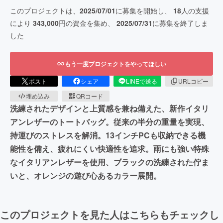
このプロジェクトは、
2025/07/01
に募集を開始し、
18
人の支援
により
343,000
円の資金を集め、
2025/07/31
に募集を終了しま
した
もう一度プロジェクトをやってほしい
ポスト
シェア
LINEで送る
URLコピー
埋め込み
QRコード
洗練されたデザインと上質感を兼ね備えた、新作イタリ
アンレザーのトートバッグ。従来の半分の重量を実現、
持運びのストレスを解消。13インチPCも収納できる機
能性を備え、疲れにくい快適性を追求。雨にも強い特殊
なイタリアンレザーを使用、ブラックの洗練された佇ま
いと、オレンジの遊び心あるカラー展開。
このプロジェクトを見た人はこちらもチェックし