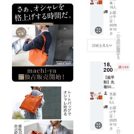
人の艶
者：
国内外の協
革トー
16人
力工場と提
ト
お届
NIST
携して本物
け予
AIR
定：
の製品、今
（オレ
2025
年10
の時代に必
ンジOR
こ
月
ブラッ
の
要とされて
リ
ク） 日
タ
いるプロダ
ー
本製
ン
詳細を見る
を
トート
クトを企画
選
択
バッグ×
す
開発してい
る
１
ます。
18,
《17,50
残り50
0円もお
200
日本国内の
円
得！》
有名バラエ
【超早
一般販
割】先
ティショッ
売予定
着50名
価格
プへの商品
様 大人
35,000
支援
供給や200商
の艶革
円
者：
トー
→【50
品以上もの
0人
ト
%OFF
お届
プロダクト
NIST
】
け予
開発経験を
AIR
17,500
定：
（オレ
2025
円 ［一
活かし、皆
年10
ンジOR
般販売
様の生活を
こ
月
ブラッ
予定価
の
リ