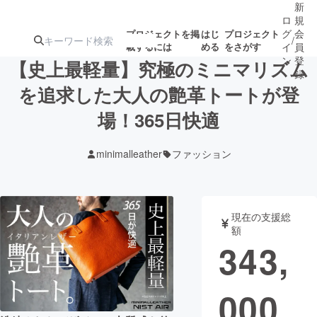
新
ロ
規
グ
会
プロジェクトを掲
はじ
プロジェクト
/
載するには
める
をさがす
イ
員
ン
登
【史上最軽量】究極のミニマリズム
録
を追求した大人の艶革トートが登
場！365日快適
人気のプロ
注目のリ
注目の新着プロ
募集終了が近いプ
もうすぐ公開
ジェクト
ターン
ジェクト
ロジェクト
されます
minimalleather
ファッション
アート・写真
音楽
現在の支援総
テクノロジー・ガジェット
ゲーム・サ
額
343,
映像・映画
書籍・雑誌
000
ビジネス・起業
チャレンジ