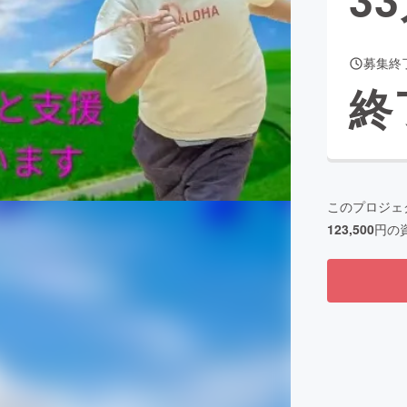
募集終
CAMPFIRE for Social Good
CAMPFIRE Creation
終
CAMPFIREふるさと納税
machi-ya
コミュニティ
このプロジェ
123,500
円の