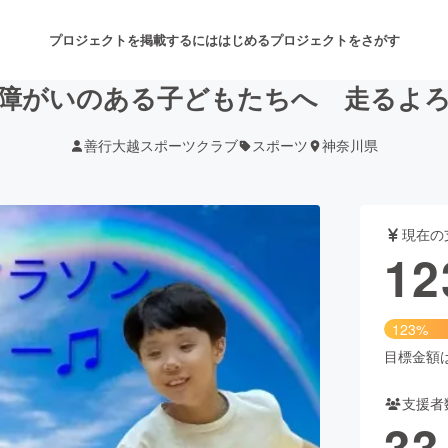
プロジェクトを掲載するには
はじめる
プロジェクトをさがす
障がいのある子どもたちへ 走るよ
善行大越スポーツクラブ
スポーツ
神奈川県
注目のリターン
注目の新着プロジェクト
募集終了が近いプロジェクト
も
現在の
音楽
舞台・パフォーマンス
12
ゲーム・サービス開発
フード・飲食店
123%
書籍・雑誌出版
アニメ・漫画
目標金額は1
支援者
チャレンジ
ビューティー・ヘルスケ
33