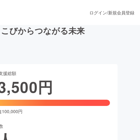
ログイン
/
新規会員登録
ろこびからつながる未来
うすぐ公開されます
支援総額
プロダクト
3,500
円
ファッション
スポーツ
00,000円
数
ア
ソーシャルグッド
人