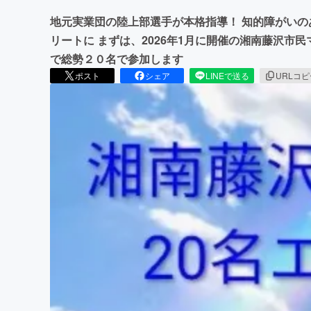
地元実業団の陸上部選手が本格指導！ 知的障がい
リートに まずは、2026年1月に開催の湘南藤沢市
で総勢２０名で参加します
ポスト
シェア
LINEで送る
URLコ