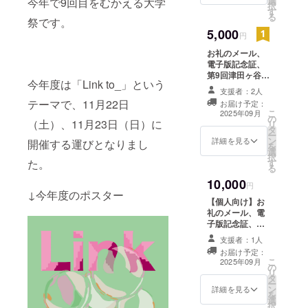
選
今年で9回目をむかえる大学
択
す
る
祭です。
5,000
円
お礼のメール、
電子版記念証、
第9回津田ヶ谷祭
今年度は「Link to_」という
で実施する縁日2
支援者：2人
回参加券をお送
テーマで、11月22日
お届け予定：
りいたしま
こ
2025年09月
の
す。 また、ご
（土）、11月23日（日）に
リ
タ
希望の場合には
ー
ン
津田ヶ谷祭公式
詳細を見る
開催する運びとなりまし
を
選
HPにお名前を掲
択
た。
す
載いたします。
る
※HP掲載期間：
10,000
2026年3月31日
円
↓今年度のポスター
※掲載方法：文字
【個人向け】お
のみ ※掲載をご
礼のメール、電
希望の場合には
子版記念証、第9
支援時、必ず備
回津田ヶ谷祭で
考欄にお名前を
支援者：1人
実施する縁日3回
ご記入くださ
お届け予定：
参加券、大学名
こ
い。
2025年09月
の
入りボールペン
リ
タ
をお送りいたし
ー
ン
ます。 また、
詳細を見る
を
選
ご希望の場合に
択