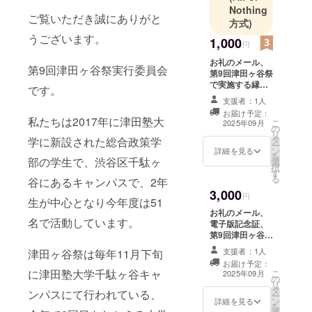
Nothing
ご覧いただき誠にありがと
方式)
うございます。
1,000
円
お礼のメール、
第9回津田ヶ谷祭実行委員会
第9回津田ヶ谷祭
で実施する縁日1
です。
回参加券をお送
支援者：1人
りいたします。
お届け予定：
私たちは2017年に津田塾大
こ
2025年09月
の
リ
タ
学に新設された総合政策学
ー
ン
詳細を見る
を
部の学生で、渋谷区千駄ヶ
選
択
す
る
谷にあるキャンパスで、2年
3,000
円
生が中心となり今年度は51
お礼のメール、
名で活動しています。
電子版記念証、
第9回津田ヶ谷祭
で実施する縁日1
支援者：1人
津田ヶ谷祭は毎年11月下旬
回参加券をお送
お届け予定：
りいたします。
に津田塾大学千駄ヶ谷キャ
こ
2025年09月
の
リ
タ
ンパスにて行われている、
ー
ン
詳細を見る
を