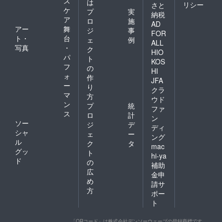
ス
は
リシー
さと
ケ
プ
実
納税
ア
ロ
施
AD
アー
舞
ジ
事
FOR
ト・
台
ェ
例
ALL
写真
・
ク
HIO
パ
ト
KOS
フ
の
HI
ォ
作
JFA
ー
り
クラ
マ
方
ウド
ン
プ
統
ファ
ス
ロ
計
ン
ソー
ジ
デ
ディ
シャ
ェ
ー
ング
ル
ク
タ
mac
グッ
ト
hi-ya
ド
の
補助
広
金申
め
請サ
方
ポー
ト
「QRコード」は株式会社デンソーウェーブの登録商標です。