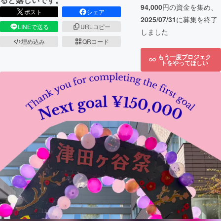
94,000
円の資金を集め、
ポスト
シェア
2025/07/31
に募集を終了
LINEで送る
URLコピー
しました
埋め込み
QRコード
もう一度プロジェク
トをやってほしい