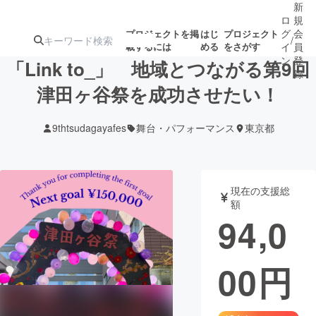
新
ロ
規
グ
会
プロジェクトを掲
はじ
プロジェクト
/
載するには
める
をさがす
イ
員
ン
登
「Link to_」 地域とつながる第9回
録
津田ヶ谷祭を成功させたい！
人気のプロ
注目のリ
注目の新着プロ
募集終了が近いプ
もうすぐ公開
9thtsudagayafes
舞台・パフォーマンス
東京都
ジェクト
ターン
ジェクト
ロジェクト
されます
アート・写真
音楽
現在の支援総
額
94,0
テクノロジー・ガジェット
ゲーム・サ
00
円
映像・映画
書籍・雑誌
ビジネス・起業
チャレンジ