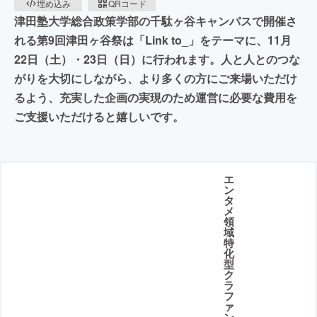
埋め込み
QRコード
津田塾大学総合政策学部の千駄ヶ谷キャンパスで開催さ
れる第9回津田ヶ谷祭は「Link to_」をテーマに、11月
22日（土）・23日（日）に行われます。人と人とのつな
がりを大切にしながら、より多くの方にご来場いただけ
るよう、充実した企画の実現のため運営に必要な費用を
ご支援いただけると嬉しいです。
エ
ン
タ
メ
領
域
特
化
型
ク
ラ
フ
ァ