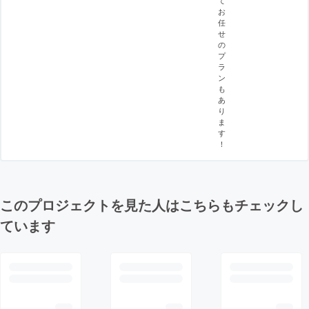
て
お
任
せ
の
プ
ラ
ン
も
あ
り
ま
す
！
このプロジェクトを見た人はこちらもチェックし
ています