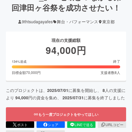
回津田ヶ谷祭を成功させたい！
9thtsudagayafes
舞台・パフォーマンス
東京都
現在の支援総額
94,000
円
終了
134
%達成
目標金額
70,000
円
支援者数
8
人
このプロジェクトは、
2025/07/01
に募集を開始し、
8
人の支援に
より
94,000
円の資金を集め、
2025/07/31
に募集を終了しました
もう一度プロジェクトをやってほしい
ポスト
シェア
LINEで送る
URLコピー