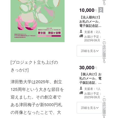
す
は津田ヶ谷祭公
る
式HPにお名前を
10,000
掲載いたしま
円
す。 ※HP掲載期
【法人様向け】
間：2026年3月
お礼のメール、
31日 ※掲載方
電子版記念証、
法：文字のみ ※
第9回津田ヶ谷祭
掲載をご希望の
支援者：2人
で実施する縁日3
場合には支援
お届け予定：
回参加券、大学
時、必ず備考欄
こ
2025年09月
の
名入りボールペ
にお名前をご記
リ
タ
ンをお送りいた
入ください ※こ
ー
ン
します。また、
詳細を見る
のリターンは、
を
選
ご希望の場合に
法人様向け
択
す
は津田ヶ谷祭公
10,000円のリ
る
[プロジェクト立ち上げの
式HPに貴社名を
ターンと同じ内
30,000
掲載いたしま
円
容です。
きっかけ]
す。 ※HP掲載期
【個人向け】お
間：2026年3月
礼のメール、電
31日 ※掲載方
津田塾大学は2025年、創立
子版記念証、第9
法：文字のみ ※
回津田ヶ谷祭で
125周年という大きな節目を
掲載をご希望の
支援者：1人
実施する縁日3回
場合には支援
お届け予定：
参加券、大学名
迎えました。その創立者で
こ
時、必ず備考欄
2025年09月
の
入りボールペ
リ
に貴社名をご記
タ
ン、大学オリジ
ある津田梅子が新5000円札
ー
入ください。 ※
ン
ナルノートをお
詳細を見る
を
このリターン
の肖像となったことで、大
選
送りいたしま
択
は、個人向け
す
す。また、ご希