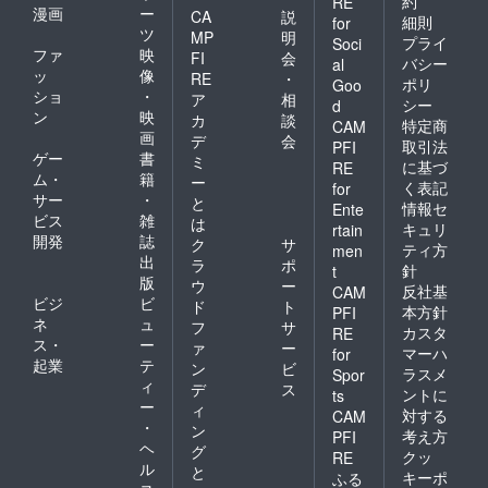
約
RE
漫画
ー
CA
説
細則
for
ツ
MP
明
プライ
Soci
ファ
映
FI
会
バシー
al
ッ
像
RE
・
ポリ
Goo
ショ
・
ア
相
シー
d
ン
映
カ
談
特定商
CAM
画
デ
会
取引法
PFI
ゲー
書
ミ
に基づ
RE
ム・
籍
ー
く表記
for
サー
・
と
情報セ
Ente
ビス
雑
は
キュリ
rtain
開発
誌
ク
サ
ティ方
men
出
ラ
ポ
針
t
版
ウ
ー
反社基
CAM
ビジ
ビ
ド
ト
本方針
PFI
ネ
ュ
フ
サ
カスタ
RE
ス・
ー
ァ
ー
マーハ
for
起業
テ
ン
ビ
ラスメ
Spor
ィ
デ
ス
ントに
ts
ー
ィ
対する
CAM
・
ン
考え方
PFI
ヘ
グ
クッ
RE
ル
と
キーポ
ふる