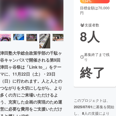
134%
目標金額は70,000
まちづくり・地域活性化
円
支援者数
CAMPFIRE for Social Good
CAMPFIRE Creation
8
人
CAMPFIREふるさと納税
machi-ya
コミュニティ
津田塾大学総合政策学部の千駄ヶ
募集終了まで残
り
谷キャンパスで開催される第9回
終了
津田ヶ谷祭は「Link to_」をテー
マに、11月22日（土）・23日
（日）に行われます。人と人との
つながりを大切にしながら、より
多くの方にご来場いただけるよ
このプロジェクトは、
う、充実した企画の実現のため運
2025/07/01
に募集を開始
営に必要な費用をご支援いただけ
し、
8
人の支援により
ると嬉しいです。