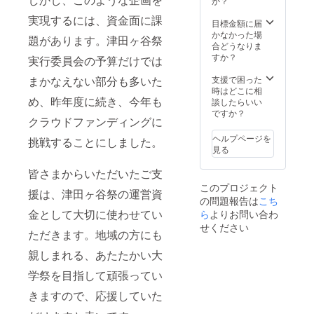
か？
実現するには、資金面に課
目標金額に届
かなかった場
題があります。津田ヶ谷祭
合どうなりま
すか？
実行委員会の予算だけでは
支援で困った
まかなえない部分も多いた
時はどこに相
め、昨年度に続き、今年も
談したらいい
ですか？
クラウドファンディングに
ヘルプページを
挑戦することにしました。
見る
皆さまからいただいたご支
このプロジェクト
援は、津田ヶ谷祭の運営資
の問題報告は
こち
金として大切に使わせてい
ら
よりお問い合わ
せください
ただきます。地域の方にも
親しまれる、あたたかい大
学祭を目指して頑張ってい
きますので、応援していた