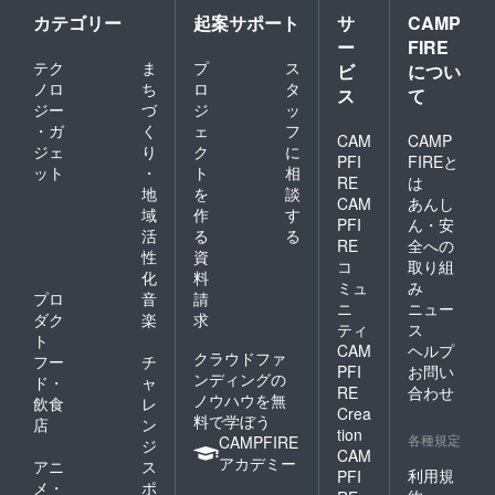
カテゴリー
起案サポート
サ
CAMP
ー
FIRE
テク
ま
プ
ス
ビ
につい
ノロ
ち
ロ
タ
ス
て
ジー
づ
ジ
ッ
・ガ
く
ェ
フ
CAM
CAMP
ジェ
り
ク
に
PFI
FIREと
ット
・
ト
相
RE
は
地
を
談
CAM
あんし
域
作
す
PFI
ん・安
活
る
る
RE
全への
性
資
コ
取り組
化
料
ミュ
み
プロ
音
請
ニ
ニュー
ダク
楽
求
ティ
ス
ト
CAM
ヘルプ
クラウドファ
フー
チ
PFI
お問い
ンディングの
ド・
ャ
RE
合わせ
ノウハウを無
飲食
レ
Crea
料で学ぼう
店
ン
tion
各種規定
CAMPFIRE
ジ
CAM
アカデミー
アニ
ス
利用規
PFI
メ・
ポ