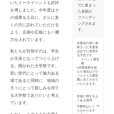
向け30,000円の
いたトークイベントも好評
リターンと同じ
でに集まっ
内容です。
を博しました。今年度はそ
た金額が
の成果を土台に、さらに多
ファンディ
ングされま
くの方に訪れていただける
す。
よう、企画や広報にも一層
力を入れています。
支援金の使い道
集まった支援金
私たちが目指すのは、学生
は以下に使用す
る予定です。
が主体となってつくり上げ
イベント運営
費
る、開かれた大学祭です。
※目標金額を超
えた場合はプロ
若い世代にとって魅力ある
ジェクトの運営
費に充てさせて
場であると同時に、地域の
いただきます。
方々にとって親しみを持て
る大学祭でありたいと考え
支援に関するよ
くある質問
ています。
手数料はいく
らかかります
しかし、このような企画を