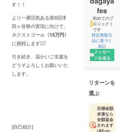
dagaya
す！！
fes
より一層活気ある第9回津
初めてのプ
ロジェクト
田ヶ谷祭の実現に向けて、
です
ネクストゴール
〈15万円〉
特定商取引
法に基づく
に挑戦します❤️‍🔥
表記
メッセー
引き続き、温かいご支援を
ジを送る
どうぞよろしくお願いいた
します。
リターンを
選ぶ
目標金額
未達なら
全額返金
されます
[自己紹介]
(All-or-