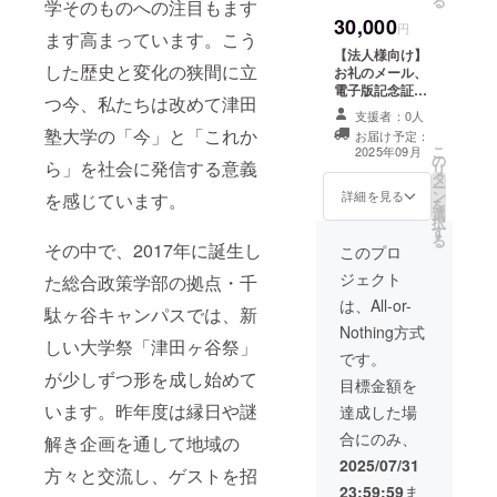
る
10,000円のリ
学そのものへの注目もます
望の場合には津
ターンと同じ内
30,000
田ヶ谷祭公式HP
円
容です。
ます高まっています。こう
にお名前を掲載
【法人様向け】
いたします。
した歴史と変化の狭間に立
お礼のメール、
※HP掲載期間：
電子版記念証、
2026年3月31日
つ今、私たちは改めて津田
第9回津田ヶ谷祭
※掲載方法：文字
支援者：0人
で実施する縁日3
塾大学の「今」と「これか
のみ ※掲載をご
お届け予定：
回参加券、大学
こ
希望の場合には
2025年09月
の
名入りボールペ
ら」を社会に発信する意義
リ
支援時、必ず備
タ
ン、大学オリジ
ー
考欄にお名前を
ン
ナルノートをお
詳細を見る
を感じています。
を
ご記入くださ
選
送りいたしま
択
い。 ※このリ
す
す。また、ご希
る
ターンは、法人
その中で、2017年に誕生し
望の場合には津
このプロ
様向け30,000円
田ヶ谷祭公式HP
のリターンと同
ジェクト
た総合政策学部の拠点・千
に貴社名を掲載
じ内容です。
いたします。
は、All-or-
駄ヶ谷キャンパスでは、新
※HP掲載期間：
Nothing方式
2026年3月31日
しい大学祭「津田ヶ谷祭」
※掲載方法：文字
です。
のみ ※掲載をご
が少しずつ形を成し始めて
目標金額を
希望の場合には
います。昨年度は縁日や謎
支援時、必ず備
達成した場
考欄に貴社名を
合にのみ、
解き企画を通して地域の
ご記入くださ
い。 ※このリ
2025/07/31
方々と交流し、ゲストを招
ターンは、個人
23:59:59
ま