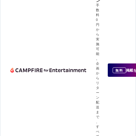
ン
手
数
料
0
円
か
ら
実
施
可
能
。
企
画
掲載
無料
か
ら
リ
タ
ー
ン
配
送
ま
で
、
す
べ