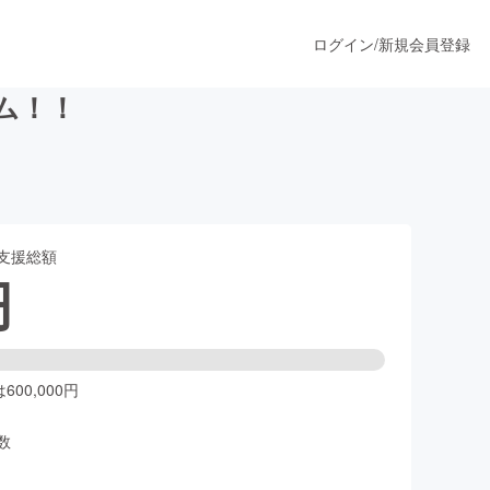
ログイン
/
新規会員登録
ム！！
うすぐ公開されます
支援総額
プロダクト
円
ファッション
スポーツ
00,000円
数
ア
ソーシャルグッド
人