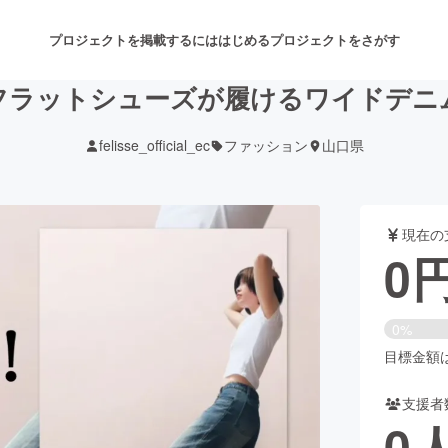
プロジェクトを掲載するには
はじめる
プロジェクトをさがす
s フラットシューズが履けるワイドデニ
felisse_official_ec
ファッション
山口県
注目のリターン
注目の新着プロジェクト
募集終了が近いプロジェクト
も
現在の
音楽
舞台・パフォーマンス
0
ゲーム・サービス開発
フード・飲食店
0%
書籍・雑誌出版
アニメ・漫画
目標金額は6
支援者
チャレンジ
ビューティー・ヘルスケ
0