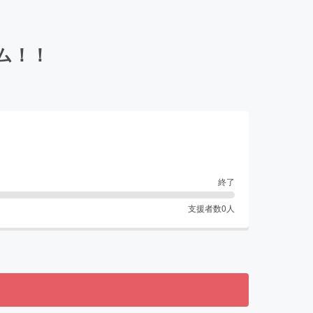
ム！！
終了
支援者数
0
人