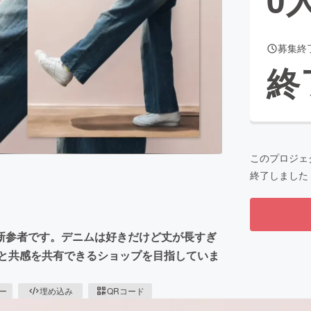
募集終
CAMPFIRE for Social Good
CAMPFIRE Creation
終
CAMPFIREふるさと納税
machi-ya
コミュニティ
このプロジェ
終了しました
新参者です。デニムは好きだけど丈が長すぎ
きと共感を共有できるショップを目指していま
ピー
埋め込み
QRコード