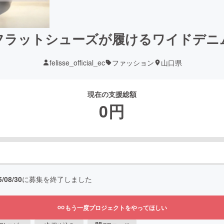
s フラットシューズが履けるワイドデニ
felisse_official_ec
ファッション
山口県
現在の支援総額
0
円
5/08/30
に募集を終了しました
もう一度プロジェクトをやってほしい