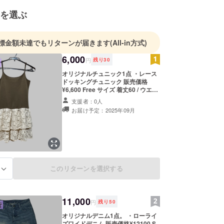
を選ぶ
標金額未達でもリターンが届きます
(All-in方式)
6,000
円
残り
30
オリジナルチュニック1点 ・レース
ドッキングチュニック 販売価格
¥6,600 Free サイズ 着丈60 / ウエス
ト37.5 生地 (上)綿80%ポリエステル
支援者：0人
20% (レース)ナイロン95%ポリウレ
お届け予定：2025年09月
タン5% 製造国 中国 肩紐ストラップ
調節可能 着回し力抜群。1枚でも重
ね着でも楽しめる、大人のレース
チュニック。 ほんのり長めのレース
が目を引く、カジュアルでフェミニ
ンなチュニック。 レース部分はボト
ムが透ける仕様。 1枚でさらっと着
このリターンを選択する
る
るのはもちろん、Tシャツやス
ウェットとのレイヤードスタイルに
もぴったり。 季節を問わず活躍する
アイテムで、春夏は軽やかに、秋冬
11,000
は重ね着であたたかく。 特に冬は、
円
残り
50
スウェットの裾からのぞくレースが
オリジナルデニム1点。 ・ローライ
コーディネートのアクセントに。 長
ズワイドデニム 販売価格¥12100 S