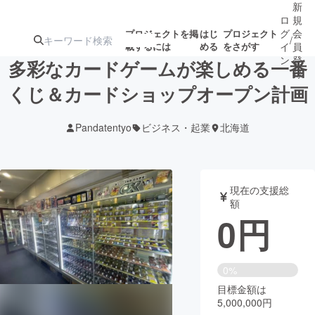
新
ロ
規
グ
会
プロジェクトを掲
はじ
プロジェクト
/
載するには
める
をさがす
イ
員
ン
登
多彩なカードゲームが楽しめる一番
録
くじ＆カードショップオープン計画
人気のプロ
注目のリ
注目の新着プロ
募集終了が近いプ
もうすぐ公開
Pandatentyo
ビジネス・起業
北海道
ジェクト
ターン
ジェクト
ロジェクト
されます
アート・写真
音楽
現在の支援総
額
0
円
テクノロジー・ガジェット
ゲーム・サ
映像・映画
書籍・雑誌
0%
目標金額は
5,000,000円
ビジネス・起業
チャレンジ