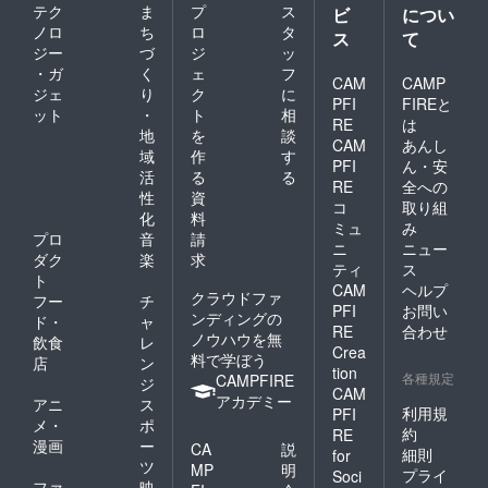
テク
ま
プ
ス
ビ
につい
ノロ
ち
ロ
タ
ス
て
ジー
づ
ジ
ッ
・ガ
く
ェ
フ
CAM
CAMP
ジェ
り
ク
に
PFI
FIREと
ット
・
ト
相
RE
は
地
を
談
CAM
あんし
域
作
す
PFI
ん・安
活
る
る
RE
全への
性
資
コ
取り組
化
料
ミュ
み
プロ
音
請
ニ
ニュー
ダク
楽
求
ティ
ス
ト
CAM
ヘルプ
クラウドファ
フー
チ
PFI
お問い
ンディングの
ド・
ャ
RE
合わせ
ノウハウを無
飲食
レ
Crea
料で学ぼう
店
ン
tion
各種規定
CAMPFIRE
ジ
CAM
アカデミー
アニ
ス
利用規
PFI
メ・
ポ
約
RE
漫画
ー
CA
説
細則
for
ツ
MP
明
プライ
Soci
ファ
映