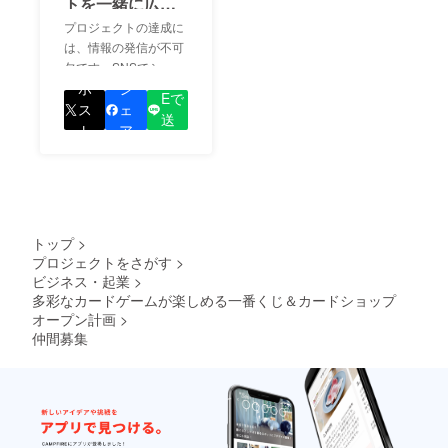
トを一緒に広め
ましょう！
プロジェクトの達成に
は、情報の発信が不可
欠です。SNSでシェア
LIN
をして、あなたが応援
ポ
シ
Eで
しているプロジェクト
ス
ェ
送
の良さを知ってもらい
ト
ア
る
ましょう！
トップ
>
プロジェクトをさがす
>
ビジネス・起業
>
多彩なカードゲームが楽しめる一番くじ＆カードショップ
オープン計画
>
仲間募集