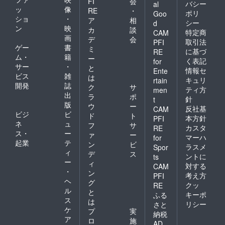
FI
会
バシー
al
ッ
像
RE
・
ポリ
Goo
ショ
・
ア
相
シー
d
ン
映
カ
談
特定商
CAM
画
デ
会
取引法
PFI
ゲー
書
ミ
に基づ
RE
ム・
籍
ー
く表記
for
サー
・
と
情報セ
Ente
ビス
雑
は
キュリ
rtain
開発
誌
ク
サ
ティ方
men
出
ラ
ポ
針
t
版
ウ
ー
反社基
CAM
ビジ
ビ
ド
ト
本方針
PFI
ネ
ュ
フ
サ
カスタ
RE
ス・
ー
ァ
ー
マーハ
for
起業
テ
ン
ビ
ラスメ
Spor
ィ
デ
ス
ントに
ts
ー
ィ
対する
CAM
・
ン
考え方
PFI
ヘ
グ
クッ
RE
ル
と
キーポ
ふる
ス
は
リシー
さと
ケ
プ
実
納税
ア
ロ
施
AD