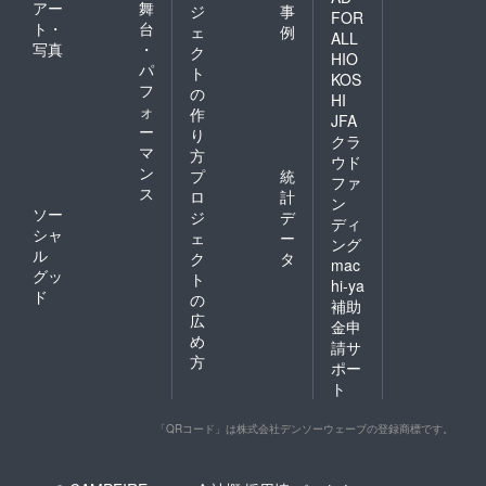
アー
舞
ジ
事
FOR
ト・
台
ェ
例
ALL
写真
・
ク
HIO
パ
ト
KOS
フ
の
HI
ォ
作
JFA
ー
り
クラ
マ
方
ウド
ン
プ
統
ファ
ス
ロ
計
ン
ソー
ジ
デ
ディ
シャ
ェ
ー
ング
ル
ク
タ
mac
グッ
ト
hi-ya
ド
の
補助
広
金申
め
請サ
方
ポー
ト
「QRコード」は株式会社デンソーウェーブの登録商標です。