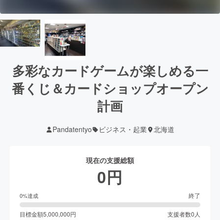
多彩なカードゲームが楽しめる一
番くじ＆カードショップオープン
計画
Pandatentyo
ビジネス・起業
北海道
現在の支援総額
0
円
終了
0
%達成
目標金額
5,000,000
円
支援者数
0
人