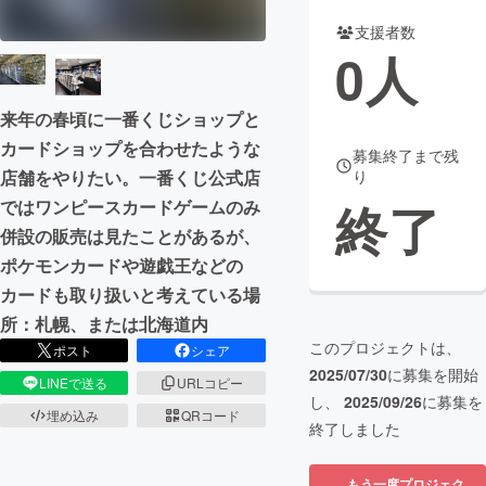
支援者数
まちづくり・地域活性化
0
人
CAMPFIRE for Social Good
CAMPFIRE Creation
来年の春頃に一番くじショップと
CAMPFIREふるさと納税
machi-ya
コミュニティ
カードショップを合わせたような
募集終了まで残
店舗をやりたい。一番くじ公式店
り
終了
ではワンピースカードゲームのみ
併設の販売は見たことがあるが、
ポケモンカードや遊戯王などの
カードも取り扱いと考えている場
所：札幌、または北海道内
このプロジェクトは、
ポスト
シェア
2025/07/30
に募集を開始
LINEで送る
URLコピー
し、
2025/09/26
に募集を
埋め込み
QRコード
終了しました
もう一度プロジェク