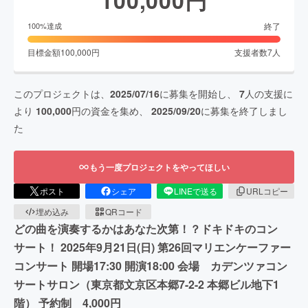
終了
100
%達成
目標金額
100,000
円
支援者数
7
人
このプロジェクトは、
2025/07/16
に募集を開始し、
7
人の支援に
より
100,000
円の資金を集め、
2025/09/20
に募集を終了しまし
た
もう一度プロジェクトをやってほしい
ポスト
シェア
LINEで送る
URLコピー
埋め込み
QRコード
どの曲を演奏するかはあなた次第！？ドキドキのコン
サート！ 2025年9月21日(日) 第26回マリエンケーファー
コンサート 開場17:30 開演18:00 会場 カデンツァコン
サートサロン（東京都文京区本郷7-2-2 本郷ビル地下1
階） 予約制 4,000円