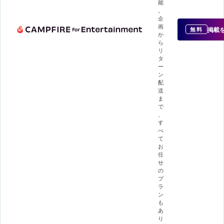
能
。
企
画
掲載
無料
か
ら
リ
タ
ー
ン
配
送
ま
で
、
す
べ
て
お
任
せ
の
プ
ラ
ン
も
あ
り