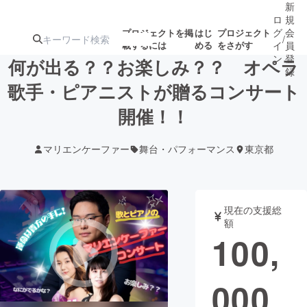
新
ロ
規
グ
会
プロジェクトを掲
はじ
プロジェクト
/
載するには
める
をさがす
イ
員
ン
登
何が出る？？お楽しみ？？ オペラ
録
歌手・ピアニストが贈るコンサート
開催！！
人気のプロ
注目のリ
注目の新着プロ
募集終了が近いプ
もうすぐ公開
ジェクト
ターン
ジェクト
ロジェクト
されます
マリエンケーファー
舞台・パフォーマンス
東京都
アート・写真
音楽
現在の支援総
テクノロジー・ガジェット
ゲーム・サ
額
100,
映像・映画
書籍・雑誌
000
ビジネス・起業
チャレンジ