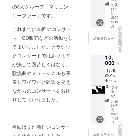
とお話
す。 2.3
お届
の3人グループ「マリエン
し】 30
分程度
け予
分間オ
の短い
定：
ケーファー」です。
ンライ
2025
メッ
年10
ンでマ
セージ
こ
月
リエン
です。
の
これまでに25回のコンサー
リ
ケー
タ
ー
ファー
ト、CD販売などの活動をし
ン
詳細を見る
を
の3人と
選
択
てまいりました。クラシッ
会話、
す
る
演奏な
クコンサートではあります
10,
どもお
楽しみ
000
円
が決して堅苦しくはなく、
いただ
【お礼
けま
歌謡曲やミュージカルも演
のメッ
す。 ご
セージ
希望で
奏しワイワイと雑談を交え
のみ】
あれば
支援
感謝の
ながらのコンサートをお送
オンラ
者：
気持ち
イン
5人
りしてまいりました。
を込め
レッス
お届
て、お
ンもい
け予
礼の
たしま
定：
メッ
2025
す。 ※
年09
セージ
日程は
こ
月
をお送
相談の
の
今回はまた新しいコンサー
リ
りしま
上で決
タ
ー
す。 お
定しま
ン
トを企画いたしました。
詳細を見る