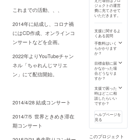
えた場合はプロ
※「こん
ジェクトの運営
なのは
これまでの活動、、、
費に充てさせて
どうか
いただきます。
な？」
という
2014年に結成し、コロナ禍
のがあ
支援に関するよ
りまし
にはCD作成、オンラインコ
くある質問
たら、
ンサートなどを企画。
ご支援
手数料はいく
いただ
らかかります
く前に
か？
2022年よりYouTubeチャン
メール
にてご
目標金額に届
ネル「ちゃれんじマリエ
相談く
かなかった場
ださい
合どうなりま
ン」にて配信開始。
ませ。
すか？
※日程は
相談の
支援で困った
上で決
時はどこに相
定いた
談したらいい
2014/4/28 結成コンサート
しま
ですか？
す。 ※
備考欄
ヘルプページを
2014/7/5 世界ときめき滞在
（必
見る
須）に
期コンサート
どのよ
うに2時
このプロジェクト
間過ご
2015/2/21 春先取りコンサー