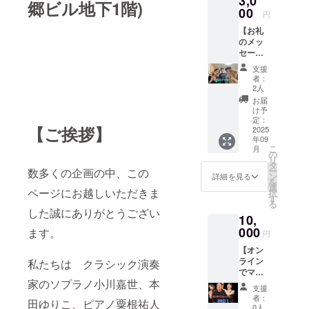
3,0
郷ビル地下1階)
00
円
【お礼
のメッ
セー
ジ】 感
支援
謝の気
者：
持ちを
2人
込め
お届
て、お
け予
礼の
定：
【ご挨拶】
メッ
2025
年09
セージ
こ
月
をお送
の
リ
りしま
タ
ー
数多くの企画の中、この
す。 お
ン
詳細を見る
を
礼の
選
ページにお越しいただきま
択
メッ
す
る
セージ
した誠にありがとうござい
10,
を収録
した動
000
ます。
円
画の
【オン
URLを
ライン
メール
私たちは クラシック演奏
でマリ
にて送
家のソプラノ小川嘉世、本
エン
らせて
支援
ケー
いただ
者：
田ゆりこ、ピアノ粟根祐人
ファー
きま
0人