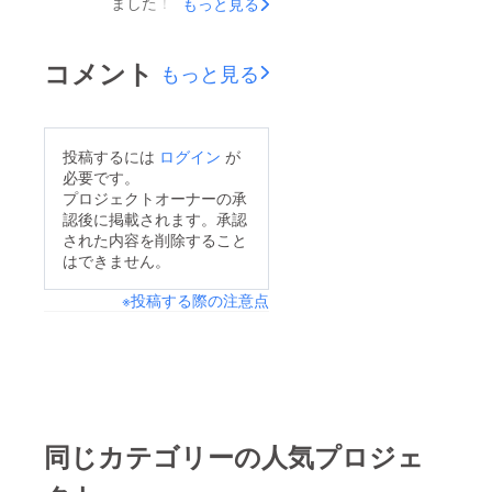
ました！コンサートま
もっと見る
中心に合わせ、当日の
であと1週間をきりま
流れなどを確認しまし
した！皆様お元気でい
コメント
た☆もうコンサートま
もっと見る
らっしゃいますか？先
でわずか2日！お客様
日、私たちはコンサー
に協力いただいてのコ
トの打ち合わせと曲の
ンサートなので、私た
投稿するには
ログイン
が
合わせを行いました(^-
必要です。
ちにも未知なところが
^)v楽しいコンサート
プロジェクトオーナーの承
ありドキドキです！ま
認後に掲載されます。承認
にすべく色んな話しが
たコンサートご報告さ
された内容を削除すること
進みました！マリエン
はできません。
せていただきます☆
ケーファーらしく気楽
※投稿する際の注意点
に！音楽を感じていた
だけましたら嬉しいで
す(^.^)今回のコンサー
トはお客様のご協力が
必須なので、何卒宜し
くお願い致します＼
同じカテゴリーの人気プロジェ
(^^)／まだ打ち合わせ