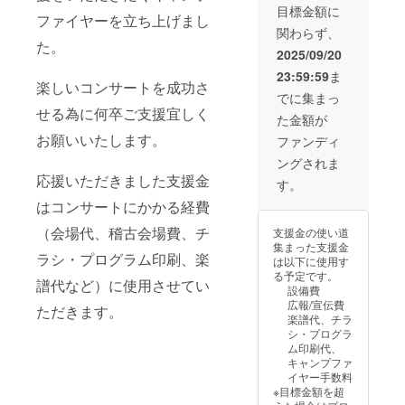
コン
みとい
目標金額に
ファイヤーを立ち上げまし
サート
う内訳
関わらず、
やレッ
になり
た。
スンを
ます。
2025/09/20
受ける
以前
23:59:59
ま
ことも
【あし
楽しいコンサートを成功さ
可能で
ながお
でに集まっ
す。 ※
じさん
せる為に何卒ご支援宜しく
た金額が
会場費
枠】を
用や飲
作って
お願いいたします。
ファンディ
食代な
欲しい
ングされま
どは別
とリク
応援いただきました支援金
途ご負
エスが
す。
担いた
ありま
はコンサートにかかる経費
だきま
したの
すので
で作成
（会場代、稽古会場費、チ
支援金の使い道
ご了承
いたし
集まった支援金
くださ
まし
ラシ・プログラム印刷、楽
は以下に使用す
いま
た。
る予定です。
せ。な
譜代など）に使用させてい
設備費
お「1人
広報/宣伝費
のみレ
ただきます。
楽譜代、チラ
ンタ
シ・プログラ
ル」は
ム印刷代、
受け付
キャンプファ
けてお
イヤー手数料
りませ
※目標金額を超
ん。