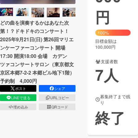
円
まちづくり・地域活性化
どの曲を演奏するかはあなた次
第！？ドキドキのコンサート！
CAMPFIRE for Social Good
CAMPFIRE Creation
100%
2025年9月21日(日) 第26回マリエ
CAMPFIREふるさと納税
machi-ya
コミュニティ
目標金額は
100,000円
ンケーファーコンサート 開場
17:30 開演18:00 会場 カデン
支援者数
ツァコンサートサロン（東京都文
7
人
京区本郷7-2-2 本郷ビル地下1階）
予約制 4,000円
ポスト
シェア
募集終了まで残
LINEで送る
URLコピー
り
埋め込み
QRコード
終了