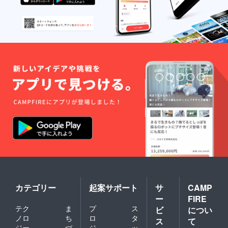
カテゴリー
起案サポート
サ
CAMP
ー
FIRE
テク
ま
プ
ス
ビ
につい
ノロ
ち
ロ
タ
ス
て
ジー
づ
ジ
ッ