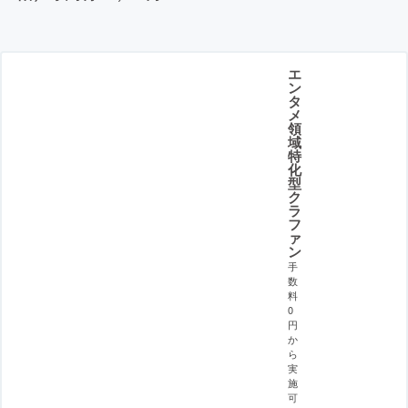
エ
ン
タ
メ
領
域
特
化
型
ク
ラ
フ
ァ
ン
手
数
料
0
円
か
ら
実
施
可