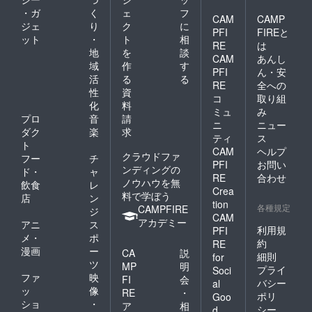
・ガ
く
ェ
フ
CAM
CAMP
ジェ
り
ク
に
PFI
FIREと
ット
・
ト
相
RE
は
地
を
談
CAM
あんし
域
作
す
PFI
ん・安
活
る
る
RE
全への
性
資
コ
取り組
化
料
ミュ
み
プロ
音
請
ニ
ニュー
ダク
楽
求
ティ
ス
ト
CAM
ヘルプ
クラウドファ
フー
チ
PFI
お問い
ンディングの
ド・
ャ
RE
合わせ
ノウハウを無
飲食
レ
Crea
料で学ぼう
店
ン
tion
各種規定
CAMPFIRE
ジ
CAM
アカデミー
アニ
ス
利用規
PFI
メ・
ポ
約
RE
漫画
ー
CA
説
細則
for
ツ
MP
明
プライ
Soci
ファ
映
FI
会
バシー
al
ッ
像
RE
・
ポリ
Goo
ショ
・
ア
相
シー
d