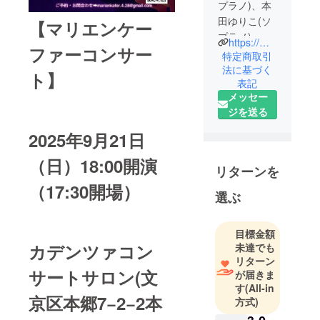
プラノ)、本
田ゆりこ(ソ
【マリエンケー
プラノ)、粟
https://m.facebook.com/pages/category/Musician-Band/%E3%83%9E%E3%83%AA%E3%82%A8%E3%83%B3%E3%82%B1%E3%83%BC%E3%83%95%E3%82%A1%E3%83%BC-565769183540865/
ファーコンサー
根祐人(ピア
特定商取引
ノ)からなる3
法に基づく
ト】
表記
人グループ
メッセー
ジを送る
2014年結
成、これま
2025年9月21日
でに25回コ
（日）18:00開演
ンサートを
リターンを
開催。
（17:30開場）
堅苦しくな
選ぶ
く、誰でも
楽しめ、尚
目標金額
且つプロの
カデンツァコン
未達でも
演奏をお届
リターン
サートサロン(文
けしていま
が届きま
す
(All-in
す。
京区本郷7−2−2本
方式)