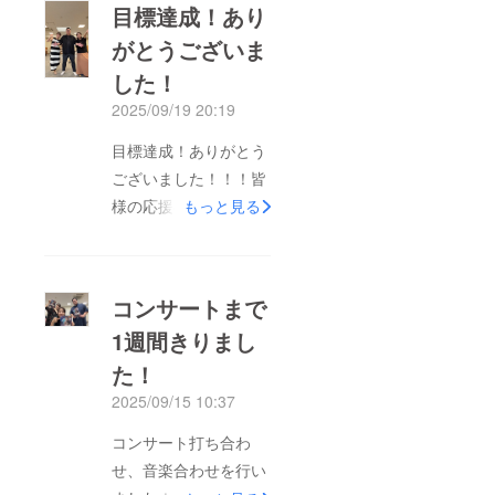
目標達成！あり
がとうございま
した！
2025/09/19 20:19
目標達成！ありがとう
ございました！！！皆
様の応援のお陰で無事
もっと見る
に目標達成出来まし
た！本当にありがとう
ございました☆今日は
コンサートまで
コンサート合わせで集
1週間きりまし
まっていたので感謝の
た！
気持ちを一言、動画に
収めました↓↓↓本当
2025/09/15 10:37
にありがとうございま
コンサート打ち合わ
した！！！今日のコン
せ、音楽合わせを行い
サートでは後半の曲を