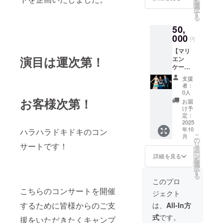
を
礼の
す。 ※
選
択
メッ
オンラ
す
る
セージ
イン方
50,
を収録
法は
した動
000
zoomを
円
画の
使用し
【マリ
URLを
ます。
演目は運次第！
エン
メール
メール
ケー
にて送
にてパ
ファー2
らせて
スワー
支援
時間レ
いただ
ドなど
者：
ンタ
きま
をお送
0人
ル】 マ
す。 2.3
お客様次第！
りいた
お届
リエン
分程度
しま
け予
ケー
の短い
定：
す。 ※
ファー
2025
メッ
備考欄
年10
と対面
ハラハラドキドキのコン
セージ
にとの
こ
月
で2時間
です。
の
ように
リ
サートです！
楽しく
※3000
タ
30分を
ー
過ごせ
円のリ
ン
過ごし
詳細を見る
を
ます。
ターン
選
たいか
択
カフェ
と内容
す
ご記入
る
でお茶
は同じ
お願い
このプロ
でもカ
です。
いたし
こちらのコンサートを開催
ジェクト
ラオケ
残りの
ます。
でも
7000円
するために皆様からのご支
は、
All-In方
ホール
分はご
式
です。
でミニ
援をいただきたくキャンプ
支援の