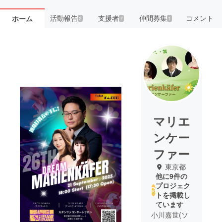
活動報告
支援者
仲間募集
コメント
ホーム
2
7
1
マリエ
ンケー
ファー
東京都
他に9件の
プロジェク
トを掲載し
ています
小川嘉世(ソ