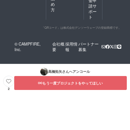
金申
め
請サ
『考え方と偏見
方
ポー
なくせば少し安
ト
くなるよ』と変
化の一助になれ
「QRコード」は株式会社デンソーウェーブの登録商標です。
ばと思います。
© CAMPFIRE,
会社概
採用情
パートナー
長々と書いてし
Inc.
要
報
募集
まいましたが、
他にあればコメ
ントください。
高橋拓矢
さんへアンコール
検討よりしくお
願いします。
もう一度プロジェクトをやってほしい
2