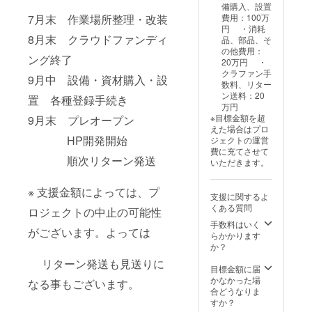
備購入、設置
7月末 作業場所整理・改装
費用：100万
円 ・消耗
8月末 クラウドファンディ
品、部品、そ
の他費用：
ング終了
20万円 ・
クラファン手
9月中 設備・資材購入・設
数料、リター
ン送料：20
置 各種登録手続き
万円
※目標金額を超
9月末 プレオープン
えた場合はプロ
HP開発開始
ジェクトの運営
費に充てさせて
順次リターン発送
いただきます。
※ 支援金額によっては、プ
支援に関するよ
くある質問
ロジェクトの中止の可能性
手数料はいく
がございます。よっては
らかかります
か？
リターン発送も見送りに
目標金額に届
かなかった場
なる事もございます。
合どうなりま
すか？