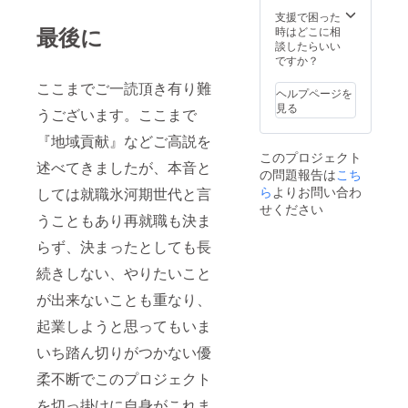
支援で困った
最後に
時はどこに相
談したらいい
ですか？
ここまでご一読頂き有り難
ヘルプページを
見る
うございます。ここまで
『地域貢献』などご高説を
このプロジェクト
述べてきましたが、本音と
の問題報告は
こち
ら
よりお問い合わ
しては就職氷河期世代と言
せください
うこともあり再就職も決ま
らず、決まったとしても長
続きしない、やりたいこと
が出来ないことも重なり、
起業しようと思ってもいま
いち踏ん切りがつかない優
柔不断でこのプロジェクト
を切っ掛けに自身がこれま