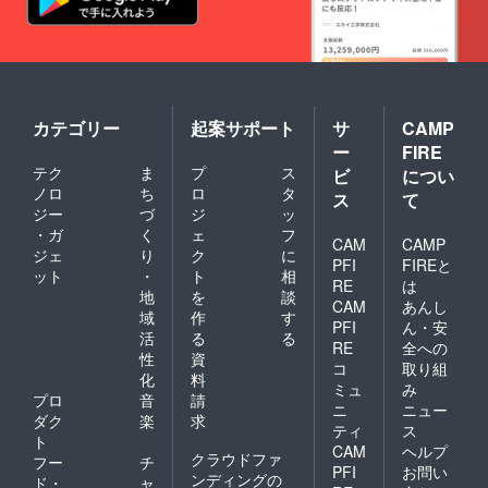
必須で且つ高齢
化も進んでおり
老人が運転して
いるのが常であ
カテゴリー
起案サポート
サ
CAMP
ります。
ー
FIRE
整備工場も町内
テク
ま
プ
ス
ビ
につい
には何件かあり
ノロ
ち
ロ
タ
ス
て
ますが、従業員
ジー
づ
ジ
ッ
も高齢化し作業
・ガ
く
ェ
フ
CAM
CAMP
ジェ
り
ク
に
も負荷が大きい
PFI
FIREと
ット
・
ト
相
ものですが
RE
は
地
を
談
CAM
あんし
全部の整備を請
域
作
す
PFI
ん・安
け負ってしまっ
活
る
る
RE
全への
性
資
たら顧客の奪い
コ
取り組
化
料
ミュ
み
合いになりそれ
プロ
音
請
ニ
ニュー
こそ過疎化が進
ダク
楽
求
ティ
ス
ト
んでしまいま
CAM
ヘルプ
クラウドファ
フー
チ
す。なので先ず
PFI
お問い
ンディングの
ド・
ャ