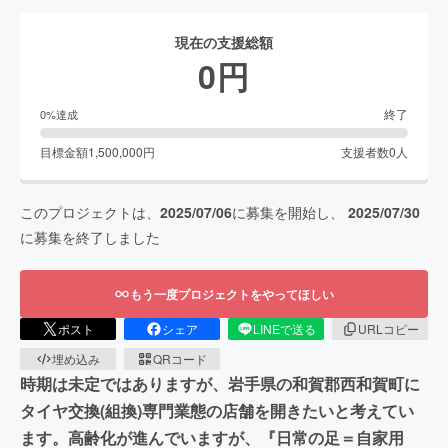
現在の支援総額
0
円
終了
0
%達成
目標金額
1,500,000
円
支援者数
0
人
このプロジェクトは、
2025/07/06
に募集を開始し、
2025/07/30
に募集を終了しました
もう一度プロジェクトをやってほしい
ポスト
シェア
LINEで送る
URLコピー
埋め込み
QRコード
時期は未定ではありますが、岩手県の和賀郡西和賀町に
タイヤ交換(組換)専門業態の店舗を開きたいと考えてい
ます。高齢化が進んでいますが、『日常の足＝自家用