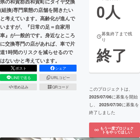
県の和賀郡西和賀町にタイヤ交換
0
人
(組換)専門業態の店舗を開きたい
まちづくり・地域活性化
と考えています。高齢化が進んで
いますが、『日常の足＝自家用
CAMPFIRE for Social Good
CAMPFIRE Creation
募集終了まで残
車』が一般的です。身近なところ
り
CAMPFIREふるさと納税
machi-ya
コミュニティ
に交換専門の店があれば、車で片
終了
道1時間のリスクを減らせるので
はないかと考えています。
ポスト
シェア
LINEで送る
URLコピー
埋め込み
QRコード
このプロジェクトは、
2025/07/06
に募集を開始
し、
2025/07/30
に募集を
終了しました
もう一度プロジェク
トをやってほしい