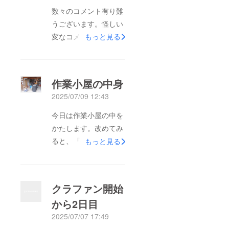
数々のコメント有り難
うございます。怪しい
変なコメントも目を通
もっと見る
しておりますなかなか
支援に繋がらず悔しい
です。締め切りが近づ
作業小屋の中身
く中少しでも支援者様
2025/07/09 12:43
の目に付くようがんば
ります。
今日は作業小屋の中を
かたします。改めてみ
ると、『何これぇ？』
もっと見る
というものが出てくる
出てくる。。。。今回
は物の把握と分別整理
クラファン開始
になるので結果は少し
から2日目
すっきりする程度です
2025/07/07 17:49
が地道にやります。コ