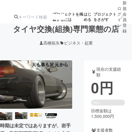
新
ロ
規
グ
会
プロジェクトを掲
はじ
プロジェクト
/
載するには
める
をさがす
イ
員
ン
登
タイヤ交換(組換)専門業態の店
録
高橋拓矢
ビジネス・起業
人気のプロ
注目のリ
注目の新着プロ
募集終了が近いプ
もうすぐ公開
ジェクト
ターン
ジェクト
ロジェクト
されます
現在の支援総
額
アート・写真
音楽
0
円
テクノロジー・ガジェット
ゲーム・サ
0%
目標金額は
映像・映画
書籍・雑誌
1,500,000円
時期は未定ではありますが、岩手
ビジネス・起業
チャレンジ
支援者数