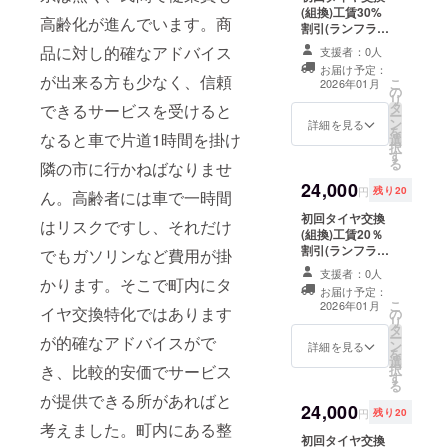
た時点で効果を
(組換)工賃30%
頂いても
失効します。
高齢化が進んでいます。商
割引(ランフラッ
ご利用いただけ
：当
ト除く) ※4本 ●
ます ・お車
チケット発行よ
品に対し的確なアドバイス
支援者：0人
ご利用時注意
一台につきチ
り5ヵ年末まで有
お届け予定：
・チケット
ケット1枚とさせ
が出来る方も少なく、信頼
効
こ
2026年01月
の
は当店舗に、紙
て頂きます。
リ
タ
できるサービスを受けると
媒体でご持参又
・複数チ
ー
ン
は郵送にて
詳細を見る
ケットをお持ち
を
なると車で片道1時間を掛け
選
ご利用い
の方は、利用し
択
す
ただけます。
た車両とは
る
隣の市に行かねばなりませ
・タイヤ又
別の車両
24,000
はホイールを発
でご使用くださ
円
残り20
ん。高齢者には車で一時間
送いただく際
い。 ●有効期
初回タイヤ交換
に、同梱して
限：初回利用し
はリスクですし、それだけ
(組換)工賃20％
頂いても
た時点で効果を
割引(ランフラッ
ご利用いただけ
でもガソリンなど費用が掛
失効します。
ト除く) ※4本 ●
ます ・お車
：当
支援者：0人
かります。そこで町内にタ
ご利用時注意
一台につきチ
チケット発行よ
お届け予定：
・チケット
ケット1枚とさせ
り5ヵ年末まで有
こ
2026年01月
イヤ交換特化ではあります
の
は当店舗に、紙
て頂きます。
効
リ
タ
媒体でご持参又
・複数チ
ー
が的確なアドバイスがで
ン
は郵送にて
詳細を見る
ケットをお持ち
を
選
ご利用い
の方は、利用し
き、比較的安価でサービス
択
す
ただけます。
た車両とは
る
・タイヤ又
別の車両
が提供できる所があればと
24,000
はホイールを発
でご使用くださ
円
残り20
送いただく際
考えました。町内にある整
い。 ●有効期
初回タイヤ交換
に、同梱して
限：初回利用し