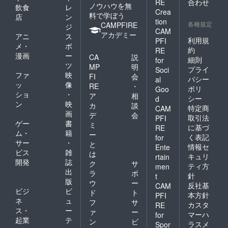
RE
合わせ
は共栄出来るよ
ノウハウを無
飲食
レ
Crea
うタイヤ交換
料で学ぼう
店
ン
tion
各種規定
CAMPFIRE
ジ
(組換)専門業態
CAM
アカデミー
アニ
ス
として起業をす
利用規
PFI
メ・
ポ
約
RE
る事を思い立ち
漫画
ー
CA
説
細則
for
ました。
ツ
MP
明
プライ
Soci
ファ
映
集めた資金は、
FI
会
バシー
al
ッ
像
RE
・
タイヤ交換に必
ポリ
Goo
ショ
・
ア
相
シー
d
要な設備の購
ン
映
カ
談
特定商
CAM
入、設置費用と
画
デ
会
取引法
PFI
ゲー
書
ミ
部品の購入に使
に基づ
RE
ム・
籍
ー
く表記
用していく事に
for
サー
・
と
情報セ
Ente
なります。タイ
ビス
雑
は
キュリ
rtain
ヤ等の購入は顧
開発
誌
ク
サ
ティ方
men
出
ラ
ポ
客の意向により
針
t
版
ウ
ー
反社基
CAM
変化はしますが
ビジ
ビ
ド
ト
本方針
PFI
ネット経由での
ネ
ュ
フ
サ
カスタ
RE
ス・
ー
アジアンタイヤ
ァ
ー
マーハ
for
起業
テ
ン
ビ
を中心に安く提
ラスメ
Spor