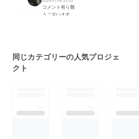
2025/07/08 23:53
言うと、あなたのアイ
コメント有り難
デアにとても興味を持
うございます。
ちましたし、それには
大きな可能性があると
プロジェクトに
感じています。もっと
興味を持ってい
あなたのプロジェクト
ただき有り難う
について詳しく知りた
ございます。
同じカテゴリーの人気プロジェ
いです！集めた資金は
先ずは、プロ
プロジェクトの重要な
クト
ジェクトの詳細
ステップに使われる予
についてですが
定だと読みましたが、
概要にも記載し
このプロジェクトが完
ているのです
全に実現された場合、
が、過疎化・高
どのような変化が人々
齢化が進んでい
の生活に訪れると思い
るにも拘らず
ますか？詳細をお話し
公共交通インフ
できることを楽しみに
ラが弱く、自家
しています！もしよろ
用車でないと移