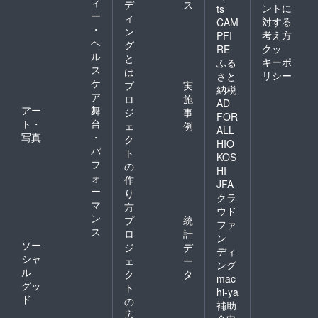
ィ
デ
ス
ントに
ts
供できればと模
ー
ィ
対する
CAM
索中です。もち
・
ン
考え方
PFI
ヘ
ろん顧客が国内
グ
クッ
RE
ル
と
タイヤを望めば
キーポ
ふる
ス
は
リシー
さと
履行できるルー
ケ
プ
実
納税
トは確保しま
ア
ロ
施
AD
アー
舞
す。
ジ
事
FOR
ト・
台
ェ
例
人々の生活の変
ALL
写真
・
ク
HIO
化は、今までは
パ
ト
KOS
タイヤ交換をす
フ
の
HI
ォ
作
るにも車で片道
JFA
ー
り
一時間をかけて
クラ
マ
方
ウド
行っていた工程
ン
プ
統
ファ
を半分以下の移
ス
ロ
計
ン
ソー
ジ
デ
動とアジアンタ
ディ
シャ
ェ
ー
ング
イヤに対する偏
ル
ク
タ
mac
見の是正等で少
グッ
ト
hi-ya
ド
しでも車のラン
の
補助
広
ニングコストを