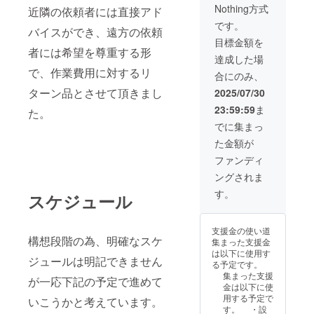
頂いても
た時点で効果を
Nothing方式
近隣の依頼者には直接アド
ご利用いただけ
失効します。
ます ・お車
です。
：当
バイスができ、遠方の依頼
一台につきチ
チケット発行よ
目標金額を
ケット1枚とさせ
り5ヵ年末まで有
者には希望を尊重する形
て頂きます。
達成した場
効
・複数チ
で、作業費用に対するリ
合にのみ、
ケットをお持ち
ターン品とさせて頂きまし
の方は、利用し
2025/07/30
た車両とは
23:59:59
ま
た。
別の車両
でご使用くださ
でに集まっ
い。 ●有効期
た金額が
限：初回利用し
た時点で効果を
ファンディ
失効します。
ングされま
：当
チケット発行よ
す。
スケジュール
り5ヵ年末まで有
効
支援金の使い道
構想段階の為、明確なスケ
集まった支援金
は以下に使用す
ジュールは明記できません
る予定です。
集まった支援
が一応下記の予定で進めて
金は以下に使
用する予定で
いこうかと考えています。
す。 ・設