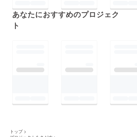
しければ、私のプロ
動がままならな
フィールに記載されて
い地域で
あなたにおすすめのプロジェク
いるメールアドレス
整備士の観点か
か、メッセージでご連
ト
ら自動車の維持
絡いただけるとありが
費、タイヤのア
たいです。もしかした
ドバイスや作業
ら、追加のサポートと
が出来る場が在
して金銭的な支援がで
れば
きるかもしれません。
地域貢献、各人
の車の維持、整
備の重要性に対
する貢献に繋が
りしいては安全
にも繋がるので
はないかと考え
賛同、支援して
頂ける方がいる
のか試金石の目
トップ
>
的を含めプロ
プロジェクトをさがす
>