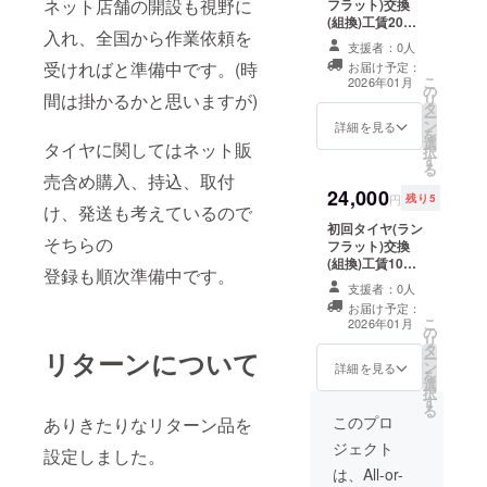
ネット店舗の開設も視野に
フラット)交換
頂いても
た時点で効果を
(組換)工賃20％
ご利用いただけ
失効します。
入れ、全国から作業依頼を
割引 ※4本 ●ご
ます ・お車
：当
支援者：0人
利用時注意
一台につきチ
チケット発行よ
受ければと準備中です。(時
お届け予定：
・チケット
ケット1枚とさせ
り5ヵ年末まで有
こ
2026年01月
の
は当店舗に、紙
て頂きます。
効
間は掛かるかと思いますが)
リ
タ
媒体でご持参又
・複数チ
ー
ン
は郵送にて
詳細を見る
ケットをお持ち
を
選
ご利用い
の方は、利用し
タイヤに関してはネット販
択
す
ただけます。
た車両とは
る
売含め購入、持込、取付
・タイヤ又
別の車両
24,000
はホイールを発
でご使用くださ
円
残り5
け、発送も考えているので
送いただく際
い。 ●有効期
初回タイヤ(ラン
に、同梱して
限：初回利用し
そちらの
フラット)交換
頂いても
た時点で効果を
(組換)工賃10％
ご利用いただけ
失効します。
登録も順次準備中です。
割引 ※4本 ●ご
ます ・お車
：当
支援者：0人
利用時注意
一台につきチ
チケット発行よ
お届け予定：
・チケット
ケット1枚とさせ
り5ヵ年末まで有
こ
2026年01月
の
は当店舗に、紙
て頂きます。
効
リ
タ
媒体でご持参又
・複数チ
リターンについて
ー
ン
は郵送にて
詳細を見る
ケットをお持ち
を
選
ご利用い
の方は、利用し
択
す
ただけます。
た車両とは
る
・タイヤ又
このプロ
ありきたりなリターン品を
別の車両
はホイールを発
でご使用くださ
ジェクト
設定しました。
送いただく際
い。 ●有効期
に、同梱して
は、All-or-
限：初回利用し