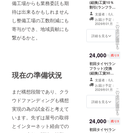
備工場からも業務委託も期
(組換)工賃10％
頂いても
た時点で効果を
割引(ランフラッ
ご利用いただけ
失効します。
待は出来るかもしれません
ト除く) ※4本 ●ご
ます ・お車
：当
支援者：0人
利用時注意
一台につきチ
チケット発行よ
し整備工場の工数削減にも
お届け予定：
・チケット
ケット1枚とさせ
り5ヵ年末まで有
こ
2026年01月
の
は当店舗に、紙
て頂きます。
効
寄与ができ、地域貢献にも
リ
タ
媒体でご持参又
・複数チ
ー
ン
は郵送にて
詳細を見る
ケットをお持ち
繋がるかと。
を
選
ご利用い
の方は、利用し
択
す
ただけます。
た車両とは
る
・タイヤ又
別の車両
24,000
はホイールを発
でご使用くださ
円
残り5
送いただく際
い。 ●有効期
初回タイヤ(ラン
に、同梱して
限：初回利用し
フラット)交換
頂いても
た時点で効果を
現在の準備状況
(組換)工賃30％
ご利用いただけ
失効します。
割引 ※4本 ●ご
ます ・お車
：当
支援者：0人
利用時注意
一台につきチ
チケット発行よ
お届け予定：
・チケット
ケット1枚とさせ
り5ヵ年末まで有
こ
2026年01月
まだ構想段階であり、クラ
の
は当店舗に、紙
て頂きます。
効
リ
タ
媒体でご持参又
・複数チ
ー
ウドファンディングも構想
ン
は郵送にて
詳細を見る
ケットをお持ち
を
選
ご利用い
の方は、利用し
実現の為の試金石と考えて
択
す
ただけます。
た車両とは
る
・タイヤ又
別の車両
います。先ずは屋号の取得
24,000
はホイールを発
でご使用くださ
円
残り5
とインターネット経由での
送いただく際
い。 ●有効期
初回タイヤ(ラン
に、同梱して
限：初回利用し