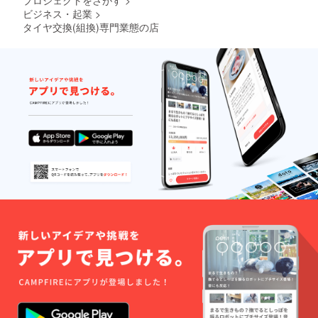
ジェクトを
ビジネス・起業
>
立ち上げまし
タイヤ交換(組換)専門業態の店
た。
上記しています
が、店舗を構え
る所は過疎化が
進み、公共交通
機関が少なく
(町営のコミュ
ニティバスと
JR北上線の
み)、タクシー
も稼動はありま
すが小規模で台
数も少ないので
す。
なので移動には
『自家用車』が