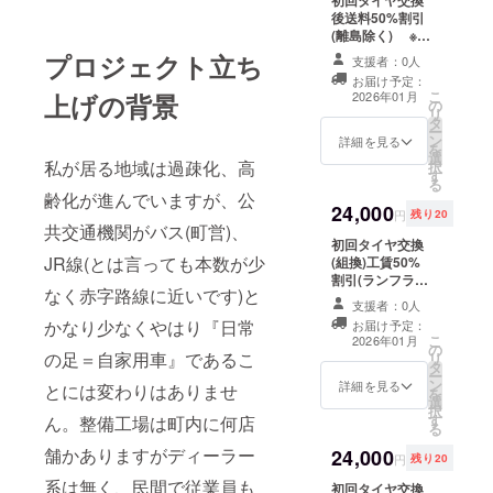
初回タイヤ交換
頂いても
た時点で効果を
様、頑張り
後送料50%割引
ご利用いただけ
失効します。
ます。
(離島除く) ※4
ます ・お車
：当
本 ●ご利用時注
一台につきチ
プロジェクト立ち
チケット発行よ
支援者：0人
意 ・チケッ
ケット1枚とさせ
り5ヵ年末まで有
お届け予定：
トは当店舗に、
て頂きます。
効
こ
上げの背景
2026年01月
の
紙媒体でご持参
・複数チ
リ
タ
又は郵送にて
ケットをお持ち
ー
ン
ご利用い
詳細を見る
の方は、利用し
を
選
ただけます。
た車両とは
私が居る地域は過疎化、高
択
す
・タイヤ又
別の車両
る
はホイールを発
でご使用くださ
齢化が進んでいますが、公
24,000
送いただく際
い。 ●有効期
円
残り20
共交通機関がバス(町営)、
に、同梱して
限：初回利用し
初回タイヤ交換
頂いても
た時点で効果を
JR線(とは言っても本数が少
(組換)工賃50%
ご利用いただけ
失効します。
割引(ランフラッ
ます ・お車
：当
なく赤字路線に近いです)と
ト除く) ※4本 ●
一台につきチ
チケット発行よ
支援者：0人
ご利用時注意
ケット1枚とさせ
り5ヵ年末まで有
かなり少なくやはり『日常
お届け予定：
・チケット
て頂きます。
効
こ
2026年01月
の
は当店舗に、紙
・複数チ
の足＝自家用車』であるこ
リ
タ
媒体でご持参又
ケットをお持ち
ー
ン
は郵送にて
詳細を見る
の方は、利用し
とには変わりはありませ
を
選
ご利用い
た車両とは
択
す
ん。整備工場は町内に何店
ただけます。
別の車両
る
・タイヤ又
でご使用くださ
舗かありますがディーラー
24,000
はホイールを発
い。 ●有効期
円
残り20
送いただく際
限：初回利用し
系は無く、民間で従業員も
初回タイヤ交換
に、同梱して