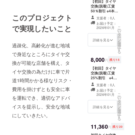
【初回】タイヤ
くなってき
交換(脱着)工賃
50％割引 ※4本 ●
たこともあ
このプロジェクト
ご利用時注意
り、出身地
支援者：0人
・チケット
お届け予定：
にて貢献し
は当店舗に、紙
で実現したいこと
こ
2026年01月
の
媒体でご持参又
つつ自身の
リ
タ
は郵送にて
ー
のスキルが
ン
ご利用い
詳細を見る
を
活かせる事
選
過疎化、高齢化が進む地域
ただけます。
択
す
・タイヤ又
は無いかと
る
で身近なところにタイヤ交
はホイールを発
今回のプロ
8,000
送いただく際
円
残り15
換が可能な店舗を構え、タ
に、同梱して
ジェクトを
【初回】タイヤ
頂いても
イヤ交換の為だけに車で片
思い立ちま
交換(脱着)工賃
ご利用いただけ
した。過疎
25%割引 ※4本
ます ・お車
道1時間かかる様なリスク・
●ご利用時注意
一台につきチ
化・高齢化
支援者：0人
・チケット
ケット1枚とさせ
費用を掛けずとも安全に車
お届け予定：
が進んでい
は当店舗に、紙
て頂きます。
こ
2026年01月
の
を運転でき、適切なアドバ
媒体でご持参又
ることもあ
・複数チ
リ
タ
は郵送にて
ケットをお持ち
り、イン
ー
イスを提示し、安全な地域
ン
ご利用い
詳細を見る
の方は、利用し
を
ターネット
選
ただけます。
た車両とは
択
にしていきたい。
す
・タイヤ又
別の車両
を活かして
る
はホイールを発
でご使用くださ
全国から仕
11,360
送いただく際
い。 ●有効期
円
残り20
事を頂ける
に、同梱して
限：初回利用し