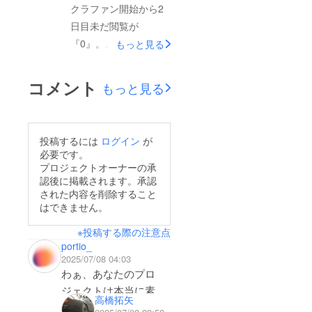
メント有り難うござい
クラファン開始から2
ます。出来る限り返信
日目未だ閲覧が
していきますのでご支
『0』。。。。始めた
もっと見る
援と展開よろしくお願
ばかりですが、モヤモ
いします。
ヤする。成立以前に閲
コメント
もっと見る
覧してくれる人が出現
するのだろう
か。。。。怖くなって
投稿するには
ログイン
が
きた。
必要です。
プロジェクトオーナーの承
認後に掲載されます。承認
された内容を削除すること
はできません。
※投稿する際の注意点
portio_
2025/07/08 04:03
わぁ、あなたのプロ
ジェクトは本当に素晴
高橋拓矢
らしいですね！正直に