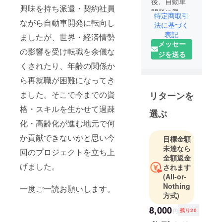
後、自動車
興味を持ち派遣・契約社員
開発に興味
特定商取引
ながら自動車開発に転向し
を持ち整備
法に基づく
士から派
表記
ましたが、世界・経済情勢
メッセー
遣・契約社
の影響を受け転職を余儀な
ジを送る
員ながら評
くされたり、年齢の関係か
価・実験エ
ンジニアに
ら再就職が困難になってき
転向。世
ました。そこで今までの資
リターンを
界、市場情
格・スキルを生かせて過疎
勢に左右さ
選ぶ
れながら続
化・高齢化が進む地元で何
けてきまし
か貢献できないかと思い今
目標金額
たが、仕事
未達なら
回のプロジェクトを立ち上
としては不
全額返金
安定で転職
げました。
されます
が続いてし
(All-or-
Nothing
まいまし
一度ご一読お願いします。
方式)
た。
年齢的に再
8,000
円
残り20
就職が厳し