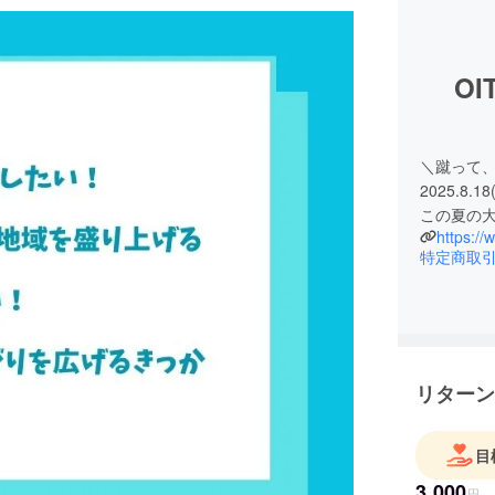
O
＼蹴って、
2025.8.1
この夏の大
https://
特定商取
リターン
目
3,000
円