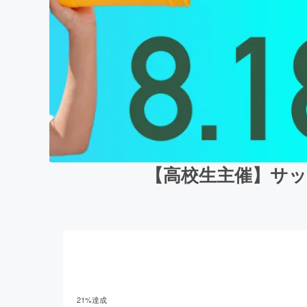
【高校生主催︎︎】
21
%達成