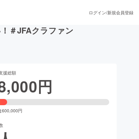
ログイン
/
新規会員登録
！＃JFAクラファン
うすぐ公開されます
支援総額
プロダクト
8,000
円
ファッション
スポーツ
00,000円
数
ア
ソーシャルグッド
人