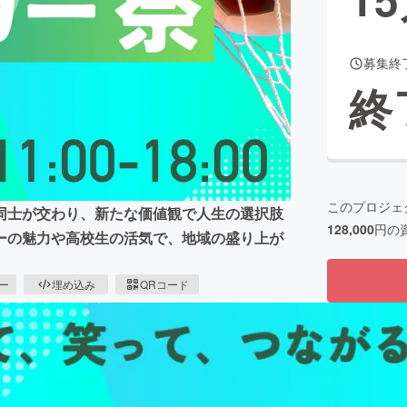
募集終
CAMPFIRE for Social Good
CAMPFIRE Creation
終
CAMPFIREふるさと納税
machi-ya
コミュニティ
このプロジェ
同士が交わり、新たな価値観で人生の選択肢
128,000
円の
ーの魅力や高校生の活気で、地域の盛り上が
ピー
埋め込み
QRコード