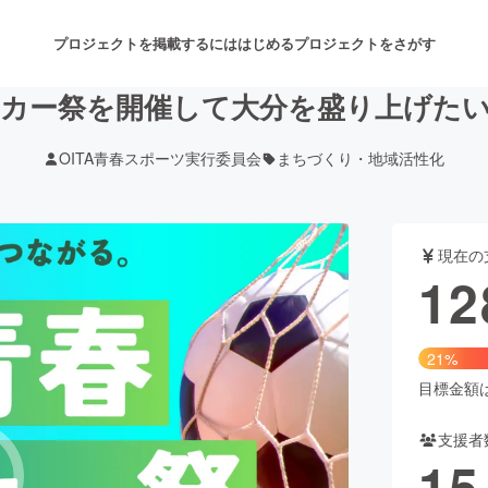
プロジェクトを掲載するには
はじめる
プロジェクトをさがす
サッカー祭を開催して大分を盛り上げたい
OITA青春スポーツ実行委員会
まちづくり・地域活性化
注目のリターン
注目の新着プロジェクト
募集終了が近いプロジェクト
も
現在の
音楽
舞台・パフォーマンス
12
ゲーム・サービス開発
フード・飲食店
21%
書籍・雑誌出版
アニメ・漫画
目標金額は6
支援者
チャレンジ
ビューティー・ヘルスケ
15