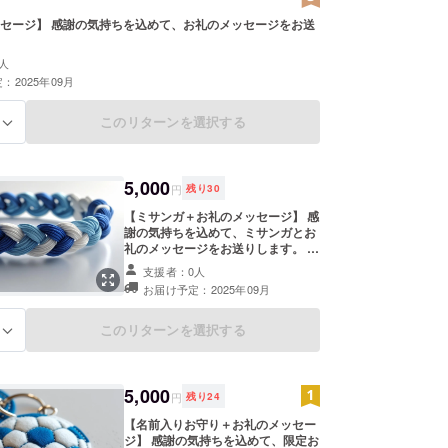
セージ】 感謝の気持ちを込めて、お礼のメッセージをお送
人
：2025年09月
このリターンを選択する
る
5,000
円
残り
30
【ミサンガ＋お礼のメッセージ】 感
謝の気持ちを込めて、ミサンガとお
礼のメッセージをお送りします。 ・
デザイン：画像はイメージなので変
支援者：0人
更になる可能性がございます。 ・サ
お届け予定：2025年09月
イズ：約50〜60cm （足首用）
このリターンを選択する
る
5,000
円
残り
24
【名前入りお守り＋お礼のメッセー
ジ】 感謝の気持ちを込めて、限定お