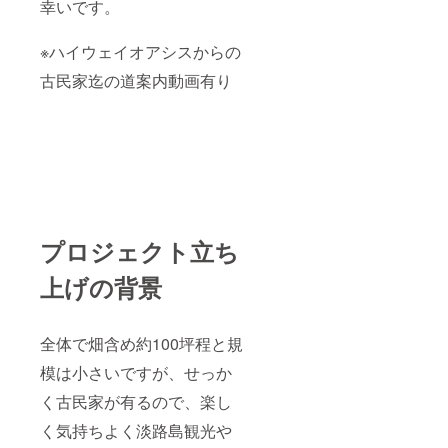
幸いです。
2月の2
年間予
定 ・
※ハイウェイオアシスからの
場所：
兵庫県
古民家迄の道案内動画有り
淡路市
楠本字
場中 ・
交通
費、食
費は各
自でご
負担く
ださ
い。
プロジェクト立ち
上げの背景
全体で畑含め約100坪程と規
模は小さいですが、せっか
く古民家が有るので、楽し
く気持ちよく淡路島観光や