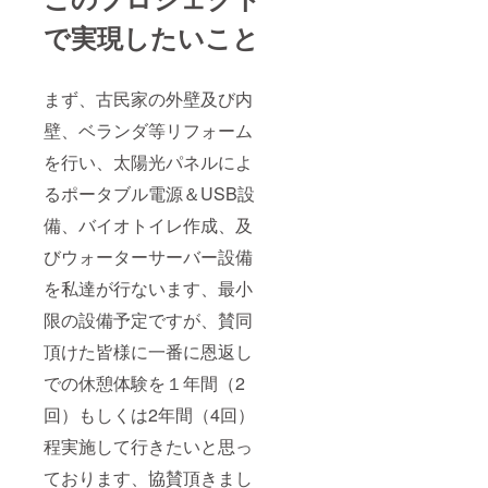
有れば2
淡路市
年間は
で実現したいこと
楠本字
いつで
場中 ・
も休憩
交通
頂けま
費、食
まず、古民家の外壁及び内
す） ※
費は各
平日は
自でご
壁、ベランダ等リフォーム
優先対
負担く
応しま
ださ
を行い、太陽光パネルによ
すが、
い。
土、
るポータブル電源＆USB設
日、祝
等抽選
備、バイオトイレ作成、及
になる
びウォーターサーバー設備
可能性
有り
を私達が行ないます、最小
※（この
リター
限の設備予定ですが、賛同
ンは休
憩体験
頂けた皆様に一番に恩返し
終了後
も協賛
での休憩体験を１年間（2
30名様
限定に
回）もしくは2年間（4回）
て年間1
程実施して行きたいと思っ
回の使
用料金
ております、協賛頂きまし
は通年