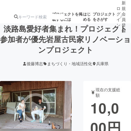
新
ロ
規
グ
会
プロジェクトを掲
はじ
プロジェクト
/
載するには
める
をさがす
イ
員
ン
登
淡路島愛好者集まれ！プロジェクト
録
参加者が優先岩屋古民家リノベーショ
ンプロジェクト
人気のプロ
注目のリ
注目の新着プロ
募集終了が近いプ
もうすぐ公開
ジェクト
ターン
ジェクト
ロジェクト
されます
後藤博志
まちづくり・地域活性化
兵庫県
アート・写真
音楽
現在の支援総
テクノロジー・ガジェット
ゲーム・サ
額
10,0
映像・映画
書籍・雑誌
00
円
ビジネス・起業
チャレンジ