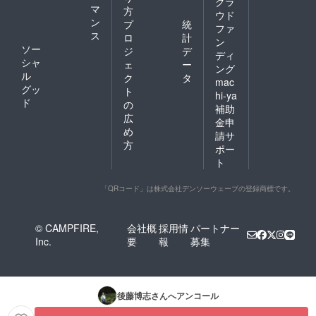
クラ
マ
方
ウド
ン
プ
統
ファ
ス
ロ
計
ン
ソー
ジ
デ
ディ
シャ
ェ
ー
ング
ル
ク
タ
mac
グッ
ト
hi-ya
ド
の
補助
広
金申
め
請サ
方
ポー
ト
「QRコード」は株式会社デンソーウェーブの登録商標です。
© CAMPFIRE,
会社概
採用情
パートナー
Inc.
要
報
募集
後藤博志
さんへアンコール