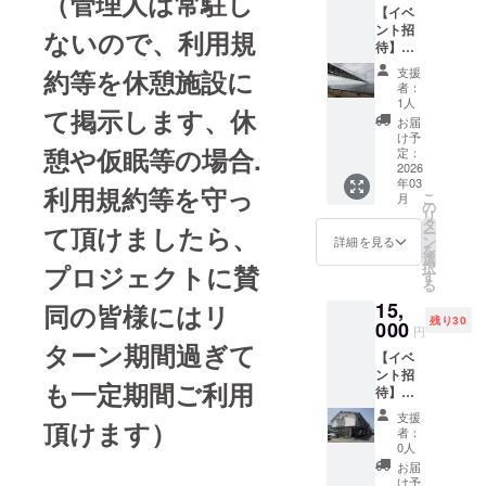
（管理人は常駐し
【イベ
方法：
ご記入
ント招
文字の
ないので、利用規
くださ
待】
み、掲
い
10000
載サイ
約等を休憩施設に
支援
円のリ
ズA4版
：
者：
ターン
リター
ロゴや
1人
て掲示します、休
・休憩
ン別に
バナー
お届
施設へ
掲載 ・
などの
け予
憩や仮眠等の場合.
の支援
注意事
定：
画像の
者の方
2026
項：必
受け渡
年03
ネーム
ず備考
利用規約等を守っ
しにつ
こ
月
プレー
欄に掲
の
いて
リ
トへの
載を希
タ
は、プ
て頂けましたら、
ー
氏名表
望され
ン
ロジェ
詳細を見る
を
記 ・掲
るお名
選
クト終
択
プロジェクトに賛
載期
前をご
す
了後に
る
間：7年
記入く
お送
15,
同の皆様にはリ
3月1日
ださい
り
残り30
から5年
000
す
円
間掲載
：
ターン期間過ぎて
るメー
【イベ
・掲載
ロゴや
ルをご
ント招
方法：
バナー
確認く
も一定期間ご利用
待】
文字の
などの
ださ
15000
み、掲
画像の
い。 ・
支援
頂けます）
円のリ
載サイ
受け渡
場所：
者：
ターン
ズA4版
しにつ
0人
兵庫県
・休憩
リター
いて
淡路市
お届
施設へ
ン別に
は、プ
け予
楠本字