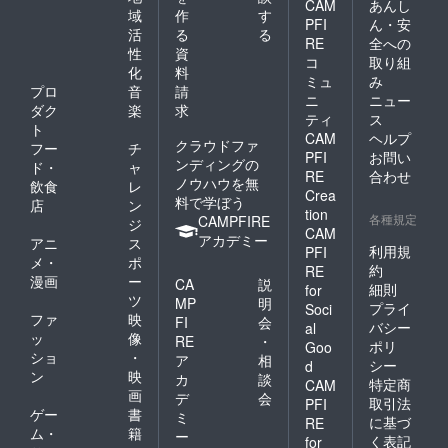
CAM
あんし
域
作
す
PFI
ん・安
活
る
る
RE
全への
性
資
コ
取り組
化
料
ミュ
み
プロ
音
請
ニ
ニュー
ダク
楽
求
ティ
ス
ト
CAM
ヘルプ
クラウドファ
フー
チ
PFI
お問い
ンディングの
ド・
ャ
RE
合わせ
ノウハウを無
飲食
レ
Crea
料で学ぼう
店
ン
tion
各種規定
CAMPFIRE
ジ
CAM
アカデミー
アニ
ス
利用規
PFI
メ・
ポ
約
RE
漫画
ー
CA
説
細則
for
ツ
MP
明
プライ
Soci
ファ
映
FI
会
バシー
al
ッ
像
RE
・
ポリ
Goo
ショ
・
ア
相
シー
d
ン
映
カ
談
特定商
CAM
画
デ
会
取引法
PFI
ゲー
書
ミ
に基づ
RE
ム・
籍
ー
く表記
for