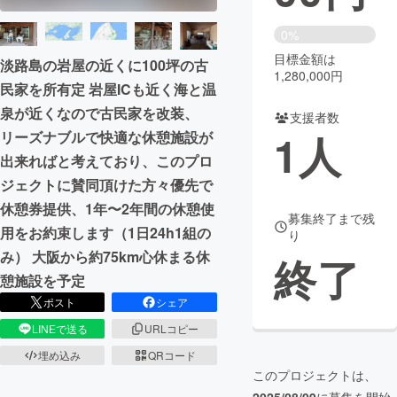
まちづくり・地域活性化
0%
目標金額は
淡路島の岩屋の近くに100坪の古
1,280,000円
民家を所有定 岩屋ICも近く海と温
CAMPFIRE for Social Good
CAMPFIRE Creation
泉が近くなので古民家を改装、
CAMPFIREふるさと納税
machi-ya
コミュニティ
支援者数
1
人
リーズナブルで快適な休憩施設が
出来ればと考えており、このプロ
ジェクトに賛同頂けた方々優先で
休憩券提供、1年〜2年間の休憩使
募集終了まで残
用をお約束します（1日24h1組の
り
み） 大阪から約75km心休まる休
終了
憩施設を予定
ポスト
シェア
LINEで送る
URLコピー
埋め込み
QRコード
このプロジェクトは、