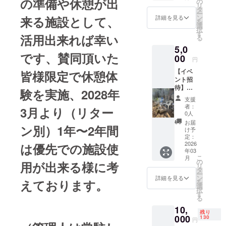
の準備や休憩が出
の
リ
トへの
タ
が、使いや
ー
氏名表
ン
来る施設として、
詳細を見る
すい休憩施
を
記 ・掲
選
択
載期
設として、
す
活用出来れば幸い
る
間：8年
これからの
5,0
3月1日
です、賛同頂いた
若い世代に
から5年
00
円
間掲
も活用して
【イベ
皆様限定で休憩体
載 ・
頂ければ幸
ント招
掲載方
待】・
いです
法：文
験を実施、2028年
5000円
字の
支援
のリ
み、掲
者：
3月より（リター
ターン
載サイ
0人
休憩施
ズA4版
お届
ン別）1年〜2年間
設の協
リター
け予
賛者
ン別に
定：
ネーム
2026
は優先での施設使
掲載 ・
年03
プレー
注意事
こ
月
トへの
項：支
の
用が出来る様に考
リ
氏名表
援時、
タ
ー
記 ・掲
必ず備
ン
詳細を見る
えております。
を
載期
考欄に
選
択
間：8年
掲載を
す
る
3月1日
希望さ
10,
から5年
れるお
残り
間掲載
000
名前、
130
円
・掲載
地域を