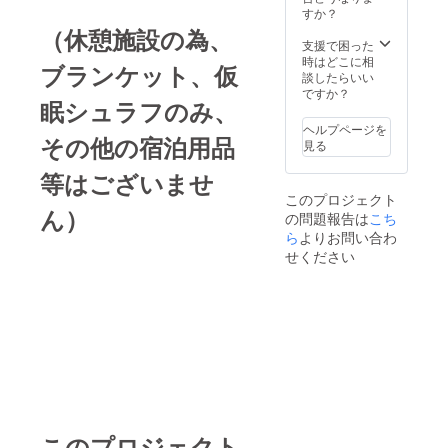
メール
（空い
すか？
をご確
ている
（休憩施設の為、
認くだ
日程で
支援で困った
さい。
有れば2
時はどこに相
ブランケット、仮
※2年間
年間は
談したらいい
合計4回
いつで
ですか？
眠シュラフのみ、
の空い
も休憩
ている
頂けま
ヘルプページを
日程へ
その他の宿泊用品
す） ※
見る
のご家
平日は
族休憩
優先対
等はございませ
体験を
応しま
このプロジェクト
実施致
すが、
ん）
の問題報告は
します
こち
土、
（連続
日、祝
ら
よりお問い合わ
使用
等抽選
せください
可） ※
になる
このリ
可能性
ターン
有り ・
は休憩
日程：
体験2年
2026年
間は施
3月から
設の使
2028年
用可能
2月の2
です
年間予
（空い
定 ・
ている
場所：
このプロジェクト
日程で
兵庫県