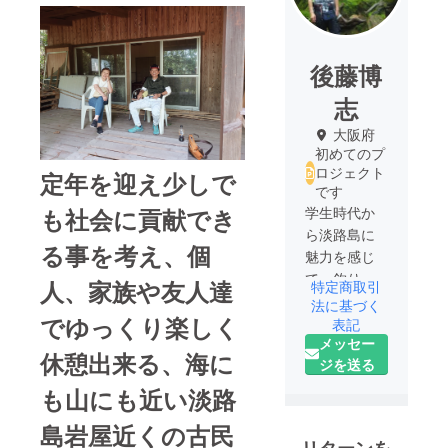
後藤博
志
大阪府
初めてのプ
ロジェクト
定年を迎え少しで
です
も社会に貢献でき
学生時代か
ら淡路島に
る事を考え、個
魅力を感じ
て、釣りや
人、家族や友人達
特定商取引
海水浴キャ
法に基づく
でゆっくり楽しく
ンプ、ツー
表記
メッセー
リング等に
休憩出来る、海に
ジを送る
良く行って
いました、
も山にも近い淡路
早い物で50
島岩屋近くの古民
年以上の年
リターンを