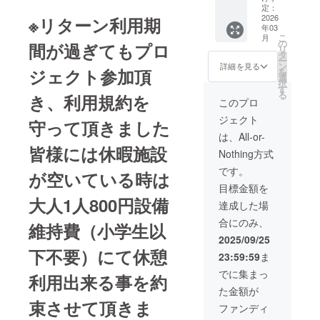
の支援
掲載 ・
定：
ロジェ
場中
者の方
2026
※リターン利用期
注意事
クト終
（休憩
年03
ネーム
項：支
了後に
施設
こ
月
プレー
援時、
の
お送り
間が過ぎてもプロ
内） ・
リ
トへの
必ず備
タ
する
支援者
ー
氏名表
考欄に
ン
メール
詳細を見る
様の交
ジェクト参加頂
を
記 ・
掲載を
選
をご確
通費、
択
2026年
希望さ
す
認くだ
食費は
る
き、利用規約を
3月より
れるお
さい。
このプロ
各自で
5年間休
名前、
・ご家
ご負担
ジェクト
憩施設
守って頂きました
地域を
族で休
くださ
への掲
ご記入
憩施設
は、All-or-
い。
示 ・掲
くださ
体験半
皆様には休暇施設
Nothing方式
載期
い
日 10
間：8年
時〜17
です。
が空いている時は
3月1日
：
時（1
目標金額を
から5年
ロゴや
回） ・
大人1人800円設備
間掲載
バナー
日程：
達成した場
・掲載
などの
2026年
合にのみ、
方法：
維持費（小学生以
画像の
3月から
文字の
受け渡
2027年
2025/09/25
み、掲
しにつ
2月迄の
下不要）にて休憩
23:59:59
ま
載サイ
いて
1年間予
ズA4版
は、プ
定、 ・
でに集まっ
利用出来る事を約
リター
ロジェ
場所：
た金額が
ン別に
クト終
兵庫県
束させて頂きま
掲載 ・
了後に
淡路市
ファンディ
注意事
お送
楠本字