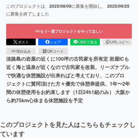
このプロジェクトは、
2025/08/09
に募集を開始し、
2025/09/25
に募集を終了しました
もう一度プロジェクトをやってほしい
ポスト
シェア
LINEで送る
URLコピー
埋め込み
QRコード
淡路島の岩屋の近くに100坪の古民家を所有定 岩屋ICも
近く海と温泉が近くなので古民家を改装、リーズナブル
で快適な休憩施設が出来ればと考えており、このプロ
ジェクトに賛同頂けた方々優先で休憩券提供、1年〜2年
間の休憩使用をお約束します（1日24h1組のみ） 大阪か
ら約75km心休まる休憩施設を予定
このプロジェクトを見た人はこちらもチェックし
ています