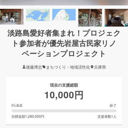
淡路島愛好者集まれ！プロジェク
ト参加者が優先岩屋古民家リノ
ベーションプロジェクト
後藤博志
まちづくり・地域活性化
兵庫県
現在の支援総額
10,000
円
終了
0
%達成
目標金額
1,280,000
円
支援者数
1
人