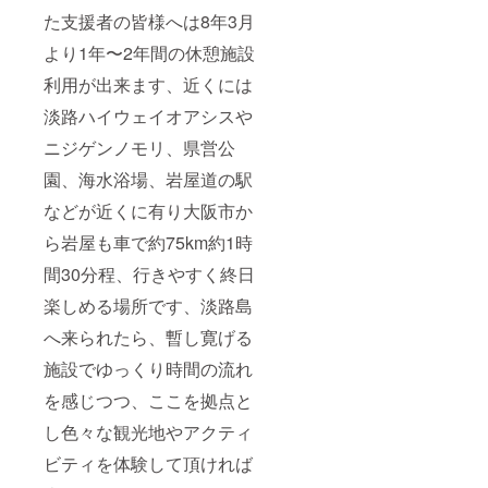
定額の
た支援者の皆様へは8年3月
大人1人
800円維
より1年〜2年間の休憩施設
持管理
費のみ
利用が出来ます、近くには
（小学
淡路ハイウェイオアシスや
生以下
不要）
ニジゲンノモリ、県営公
と考え
てお
園、海水浴場、岩屋道の駅
り、そ
の後も
などが近くに有り大阪市か
休暇施
設の規
ら岩屋も車で約75km約1時
約を
間30分程、行きやすく終日
守って
頂けた
楽しめる場所です、淡路島
協賛者
様は希
へ来られたら、暫し寛げる
望によ
り継続
施設でゆっくり時間の流れ
利用可
能で
を感じつつ、ここを拠点と
す） ・
日程：
し色々な観光地やアクティ
2026年
ビティを体験して頂ければ
3月から
2028年