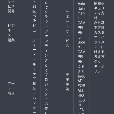
サー
・
と
情報セ
Ente
ビス
雑
は
キュリ
rtain
開発
誌
ク
サ
ティ方
men
出
ラ
ポ
針
t
版
ウ
ー
反社基
CAM
ビジ
ビ
ド
ト
本方針
PFI
ネ
ュ
フ
サ
カスタ
RE
ス・
ー
ァ
ー
マーハ
for
起業
テ
ン
ビ
ラスメ
Spor
ィ
デ
ス
ントに
ts
ー
ィ
対する
CAM
・
ン
考え方
PFI
ヘ
グ
クッ
RE
ル
と
キーポ
ふる
ス
は
リシー
さと
ケ
プ
実
納税
ア
ロ
施
AD
アー
舞
ジ
事
FOR
ト・
台
ェ
例
ALL
写真
・
ク
HIO
パ
ト
KOS
フ
の
HI
ォ
作
JFA
ー
り