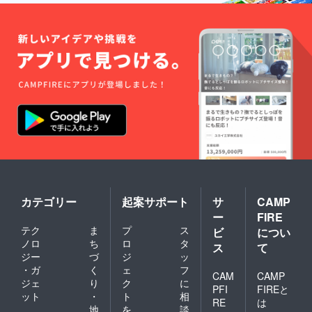
カテゴリー
起案サポート
サ
CAMP
ー
FIRE
テク
ま
プ
ス
ビ
につい
ノロ
ち
ロ
タ
ス
て
ジー
づ
ジ
ッ
・ガ
く
ェ
フ
CAM
CAMP
ジェ
り
ク
に
PFI
FIREと
ット
・
ト
相
RE
は
地
を
談