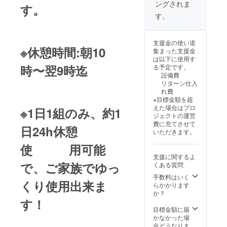
ングされま
項：支
す。
り
場中
援時、
（休憩
す。
必ず備
する
施設
考欄に
メール
内） ・
掲載を
をご確
支援者
支援金の使い道
希望さ
認くだ
様の交
※休憩時間:朝10
集まった支援金
れるお
さい。
通費、
は以下に使用す
名前を
※年間合
食費は
時〜翌9時迄
る予定です。
ご記入
計2、3
各自で
設備費
くださ
回の空
ご負担
リターン仕入
い
いてい
くださ
れ費
る日程
い。
※目標金額を超
：
へのご
えた場合はプロ
※1日1組のみ、約1
ロゴや
家族休
ジェクトの運営
バナー
憩体験
費に充てさせて
などの
日24h休憩
を実施
いただきます。
画像の
致しま
受け渡
す（連
使 用可能
しにつ
続でも
支援に関するよ
いて
可） ※
で、ご家族でゆっ
くある質問
は、プ
このリ
ロジェ
ターン
手数料はいく
くり使用出来ま
クト終
は休憩
らかかります
了後に
体験2年
か？
お送
す！
間は施
り
設の使
目標金額に届
用可能
かなかった場
する
です
合どうなりま