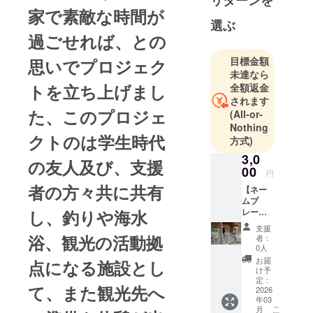
が流れまし
家で素敵な時間が
た、淡路島
選ぶ
も近年は
過ごせれば、との
色々なアク
目標金額
思いでプロジェク
ティビティ
未達なら
が出来て整
トを立ち上げまし
全額返金
備されより
されます
た、このプロジェ
魅力的なア
(All-or-
Nothing
イランドと
クトのは学生時代
方式)
なりまし
3,0
た、
の友人及び、支援
00
同級生の友
円
者の方々共に共有
人から譲り
【ネー
ムプ
受けた古民
し、釣りや海水
レー
家ですが、
ト】・
支援
3000円
月に1度位の
浴、観光の活動拠
者：
のリ
0人
使用では勿
ターン
お届
点になる施設とし
体ないの
休憩施
け予
設の協
定：
で、リ
て、また観光先へ
賛者
2026
ニューアル
年03
ネーム
こ
月
して、皆
プレー