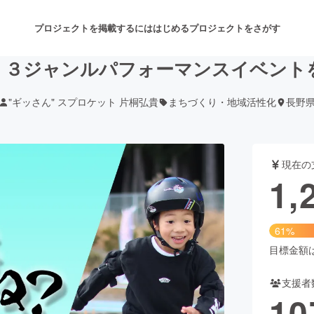
プロジェクトを掲載するには
はじめる
プロジェクトをさがす
！３ジャンルパフォーマンスイベント
"ギッさん" スプロケット 片桐弘貴
まちづくり・地域活性化
長野
注目のリターン
注目の新着プロジェクト
募集終了が近いプロジェクト
も
現在の
音楽
舞台・パフォーマンス
1,
ゲーム・サービス開発
フード・飲食店
61%
書籍・雑誌出版
アニメ・漫画
目標金額は2
支援者
チャレンジ
ビューティー・ヘルスケ
10