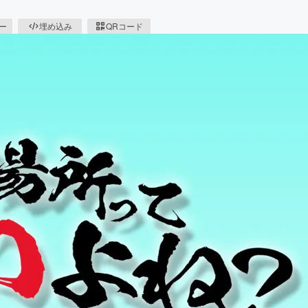
ピー
埋め込み
QRコード