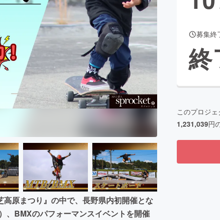
募集終
CAMPFIRE for Social Good
CAMPFIRE Creation
終
CAMPFIREふるさと納税
machi-ya
コミュニティ
このプロジェ
1,231,039
円
芝高原まつり』の中で、長野県内初開催とな
ク）、BMXのパフォーマンスイベントを開催