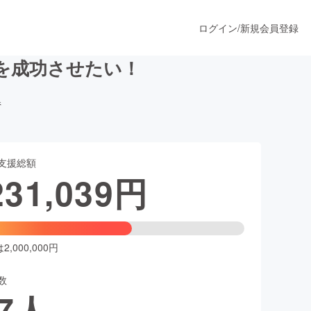
ログイン
/
新規会員登録
を成功させたい！
県
うすぐ公開されます
支援総額
プロダクト
231,039
円
ファッション
スポーツ
,000,000円
数
ア
ソーシャルグッド
7
人