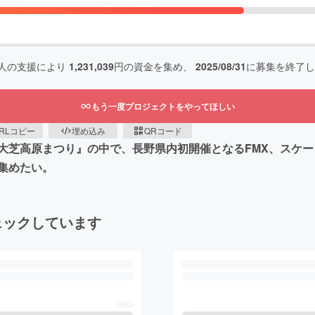
人の支援により
1,231,039
円の資金を集め、
2025/08/31
に募集を終了し
もう一度プロジェクトをやってほしい
RLコピー
埋め込み
QRコード
芝高原まつり』の中で、長野県内初開催となるFMX、スケー
集めたい。
ェックしています