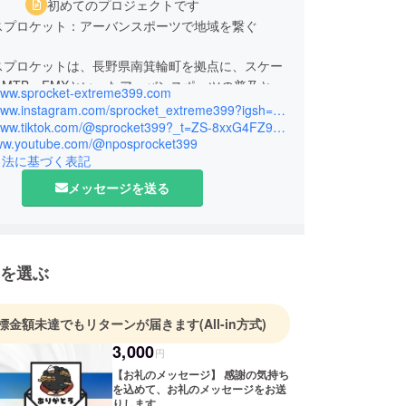
初めてのプロジェクトです
スプロケット：アーバンスポーツで地域を繋ぐ
スプロケットは、長野県南箕輪町を拠点に、スケー
MTB、FMXといったアーバンスポーツの普及と、
/www.sprocket-extreme399.com
境づくりに取り組んでいます。「人と人をつなぐ歯
https://www.instagram.com/sprocket_extreme399?igsh=MTQ1MWEwczByeGR1bg==
たい」という想いを胸に、地域社会の活性化に貢献
https://www.tiktok.com/@sprocket399?_t=ZS-8xxG4FZ9ZMi&_r=1
www.youtube.com/@nposprocket399
を目指しています。
引法に基づく表記
、アーバンスポーツを楽しめる場所が不足していま
ちはこの課題を解決するため、使われなくなった
メッセージを送る
地などを活用し、誰もが安心して楽しめる本格的な
スポーツパークの建設を進めています。これまで
会の開催などを通じて、多くの方にスポーツの楽し
てきました。
を選ぶ
もプロライダーとして活躍後、怪我の経験から環境
標金額未達でもリターンが届きます
(All-in方式)
性を痛感し、本NPOを設立しました。この経験に
安全で質の高い施設提供に尽力しています。
3,000
円
【お礼のメッセージ】 感謝の気持ち
た支援は、建設費や安全対策に充当され、透明性の
を込めて、お礼のメッセージをお送
を徹底していきます。
りします。