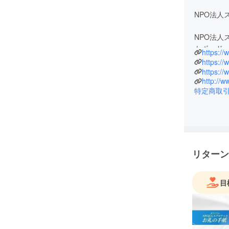
NPO法人
NPO法人
トボード、
https:/
安全な環
車になり
http://
すること
特定商取
地方では
す。私た
プール跡
アーバン
も、体験
さを伝え
リターン
代表自身
目
整備の重要
基づき、
いただい
高い運営