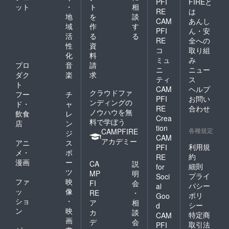
PFI
FIREと
ット
・
ト
相
RE
は
地
を
談
CAM
あんし
域
作
す
PFI
ん・安
活
る
る
RE
全への
性
資
コ
取り組
化
料
ミュ
み
プロ
音
請
ニ
ニュー
ダク
楽
求
ティ
ス
ト
CAM
ヘルプ
クラウドファ
フー
チ
PFI
お問い
ンディングの
ド・
ャ
RE
合わせ
ノウハウを無
飲食
レ
Crea
料で学ぼう
店
ン
tion
各種規定
CAMPFIRE
ジ
CAM
アカデミー
アニ
ス
利用規
PFI
メ・
ポ
約
RE
漫画
ー
CA
説
細則
for
ツ
MP
明
プライ
Soci
ファ
映
FI
会
バシー
al
ッ
像
RE
・
ポリ
Goo
ショ
・
ア
相
シー
d
ン
映
カ
談
特定商
CAM
画
デ
会
取引法
PFI