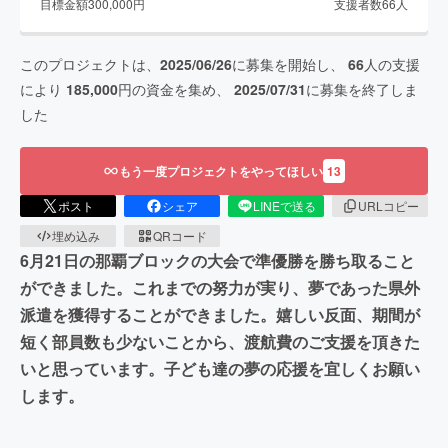
目標金額
300,000
円
支援者数
66
人
このプロジェクトは、
2025/06/26
に募集を開始し、
66
人の支援
により
185,000
円の資金を集め、
2025/07/31
に募集を終了しま
した
もう一度プロジェクトをやってほしい
13
ポスト
シェア
LINEで送る
URLコピー
埋め込み
QRコード
6月21日の那覇ブロックの大会で準優勝を勝ち取ること
ができました。これまでの努力が実り、夢であった県外
派遣を獲得することができました。嬉しい反面、期間が
短く部員数も少ないことから、渡航費のご支援を頂きた
いと思っています。子ども達の夢の応援を宜しくお願い
します。