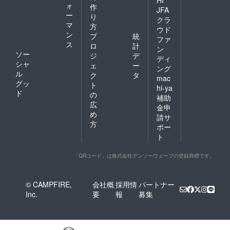
ォ
作
JFA
ー
り
クラ
マ
方
ウド
ン
プ
統
ファ
ス
ロ
計
ン
ソー
ジ
デ
ディ
シャ
ェ
ー
ング
ル
ク
タ
mac
グッ
ト
hi-ya
ド
の
補助
広
金申
め
請サ
方
ポー
ト
「QRコード」は株式会社デンソーウェーブの登録商標です。
© CAMPFIRE,
会社概
採用情
パートナー
Inc.
要
報
募集