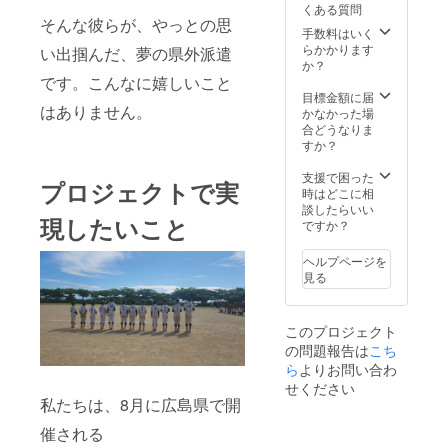
くある質問
そんな彼らが、やっとの思
手数料はいく
らかかります
い出掴んだ、夢の県外派遣
か？
です。こんなに嬉しいこと
目標金額に届
はありません。
かなかった場
合どうなりま
すか？
支援で困った
プロジェクトで実
時はどこに相
談したらいい
現したいこと
ですか？
ヘルプページを
見る
このプロジェクト
の問題報告は
こち
ら
よりお問い合わ
せください
私たちは、8月に広島県で開
催される