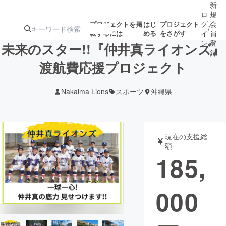
新
ロ
規
グ
会
プロジェクトを掲
はじ
プロジェクト
/
載するには
める
をさがす
イ
員
ン
登
未来のスター!!『仲井真ライオンズ』
録
渡航費応援プロジェクト
人気のプロ
注目のリ
注目の新着プロ
募集終了が近いプ
もうすぐ公開
Nakaima Lions
スポーツ
沖縄県
ジェクト
ターン
ジェクト
ロジェクト
されます
アート・写真
音楽
現在の支援総
額
185,
テクノロジー・ガジェット
ゲーム・サ
000
映像・映画
書籍・雑誌
ビジネス・起業
チャレンジ