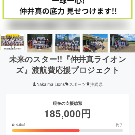
未来のスター!!『仲井真ライオン
ズ』渡航費応援プロジェクト
Nakaima Lions
スポーツ
沖縄県
現在の支援総額
185,000
円
終了
61
%達成