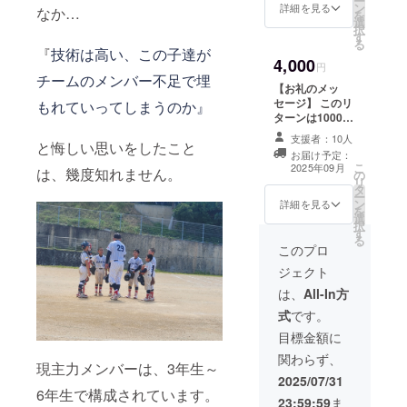
ー
ン
詳細を見る
なか…
を
選
択
す
る
『
技術は高い、この子達が
4,000
円
チームのメンバー不足で埋
【お礼のメッ
セージ】 このリ
もれていってしまうのか』
ターンは1000円
のリターンと同
支援者：10人
と悔しい思いをしたこと
じ内容になりま
お届け予定：
す。ご了承くだ
こ
2025年09月
は、幾度知れません。
の
さい。
リ
タ
ー
ン
詳細を見る
を
選
択
す
る
このプロ
ジェクト
は、
All-In方
式
です。
目標金額に
関わらず、
現主力メンバーは、3年生～
2025/07/31
6年生で構成されています。
23:59:59
ま