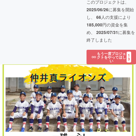
このプロジェクトは、
2025/06/26
に募集を開始
し、
66
人の支援により
185,000
円の資金を集
め、
2025/07/31
に募集を
終了しました
もう一度プロジェ
1
クトをやってほし
3
い