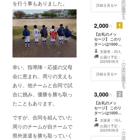
タ
を行う事もありました。
ー
ン
詳細を見る
を
選
択
す
る
2,000
円
【お礼のメッ
セージ】 このリ
ターンは1000円
のリターンと同
支援者：20人
じ内容になりま
お届け予定：
す。
こ
2025年09月
の
幸い、指導陣・応援の父母
リ
タ
ー
ン
詳細を見る
会に恵まれ、周りの支えも
を
選
択
す
あり、他チームと合同で試
る
3,000
合に挑み、優勝を勝ち取っ
円
たこともあります。
【お礼のメッ
セージ】 このリ
ターンは1000円
ですが、合同を組んでいた
のリターンと同
支援者：19人
じ内容になりま
周りのチームが自チームで
お届け予定：
す。
こ
2025年09月
の
県外派遣を勝ち取っていく
リ
タ