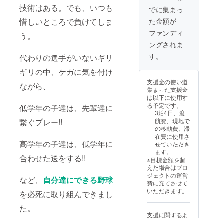
技術はある。でも、いつも
でに集まっ
た金額が
惜しいところで負けてしま
ファンディ
う。
ングされま
す。
代わりの選手がいないギリ
ギリの中、ケガに気を付け
支援金の使い道
ながら、
集まった支援金
は以下に使用す
る予定です。
低学年の子達は、先輩達に
3泊4日、渡
航費、現地で
繋ぐプレー!!
の移動費、滞
在費に使用さ
高学年の子達は、低学年に
せていただき
ます。
合わせた送をする!!
※目標金額を超
えた場合はプロ
ジェクトの運営
など、
自分達にできる野球
費に充てさせて
いただきます。
を必死に取り組んできまし
た。
支援に関するよ