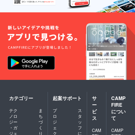
カテゴリー
起案サポート
サ
CAMP
ー
FIRE
テク
ま
プ
ス
ビ
につい
ノロ
ち
ロ
タ
ス
て
ジー
づ
ジ
ッ
・ガ
く
ェ
フ
CAM
CAMP
ジェ
り
ク
に