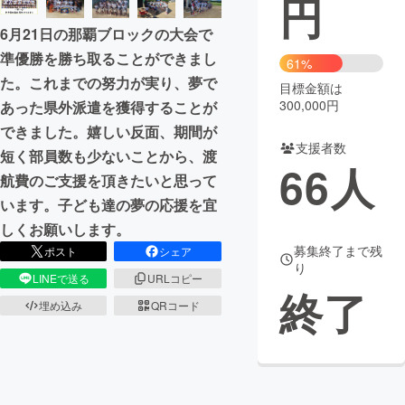
円
6月21日の那覇ブロックの大会で
まちづくり・地域活性化
準優勝を勝ち取ることができまし
61%
た。これまでの努力が実り、夢で
目標金額は
CAMPFIRE for Social Good
CAMPFIRE Creation
300,000円
あった県外派遣を獲得することが
CAMPFIREふるさと納税
machi-ya
コミュニティ
できました。嬉しい反面、期間が
支援者数
短く部員数も少ないことから、渡
66
人
航費のご支援を頂きたいと思って
います。子ども達の夢の応援を宜
しくお願いします。
募集終了まで残
ポスト
シェア
り
LINEで送る
URLコピー
終了
埋め込み
QRコード