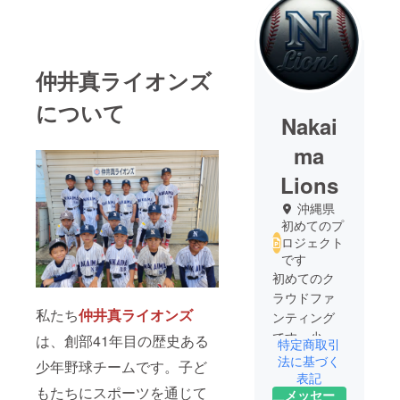
仲井真ライオンズ
について
Nakai
ma
Lions
沖縄県
初めてのプ
ロジェクト
です
初めてのク
ラウドファ
私たち
仲井真ライオンズ
ンティング
です。少し
は、創部41年目の歴史ある
特定商取引
でも渡航費
法に基づく
少年野球チームです。子ど
に当てられ
表記
もたちにスポーツを通じて
メッセー
たらと思っ