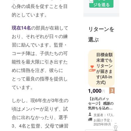
ジを送る
ています。
心身の成長を促すことを目
宜しくお願
的としています。
いします。
現在14名
の部員が在籍して
リターンを
おり、それぞれが日々の練
選ぶ
習に励んでいます。監督・
コーチ陣は、子供たちの可
目標金額
未達でも
能性を最大限に引き出すた
リターン
めに情熱を注ぎ、彼らに
が届きま
す
(All-in
とって最良の指導を提供し
方式)
ています。
1,000
円
【お礼のメッ
しかし、現6年生が3年生の
セージ】 感謝の
頃はメンバーが足りず、試
気持ちを込め
て、お礼のメッ
支援者：17人
合に出れなかったり、選手
セージをお送り
お届け予定：
します。
こ
2025年09月
3、4名と監督、父母で練習
の
リ