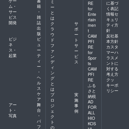
ゲー
書
ミ
に基づ
RE
ム・
籍
ー
く表記
for
サー
・
と
情報セ
Ente
ビス
雑
は
キュリ
rtain
開発
誌
ク
サ
ティ方
men
出
ラ
ポ
針
t
版
ウ
ー
反社基
CAM
ビジ
ビ
ド
ト
本方針
PFI
ネ
ュ
フ
サ
カスタ
RE
ス・
ー
ァ
ー
マーハ
for
起業
テ
ン
ビ
ラスメ
Spor
ィ
デ
ス
ントに
ts
ー
ィ
対する
CAM
・
ン
考え方
PFI
ヘ
グ
クッ
RE
ル
と
キーポ
ふる
ス
は
リシー
さと
ケ
プ
実
納税
ア
ロ
施
AD
アー
舞
ジ
事
FOR
ト・
台
ェ
例
ALL
写真
・
ク
HIO
パ
ト
KOS
フ
の
HI