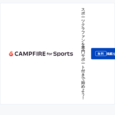
ス
ポ
ー
ツ
ク
ラ
フ
ァ
ン
を
専
門
掲載
無料
サ
ポ
ー
ト
付
き
で
始
め
よ
う
！