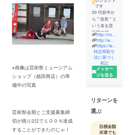
ロジェクト
です
20 代前半か
ら " 信長 " と
いう名を芸
術家の師匠
http://nobunaga21.sakura.ne.jp/
からもら
http://www.monohouse.org/yamanami/
う。
https://www.youtube.com/channel/UCxamOiiAPrpWRE3iQmATemg
特定商取引
" 自分自身 "
法に基づく
と " 信長 " と
表記
しての表現
※画像は芸術祭ミュージアム
メッセー
を模索しな
ジを送る
ショップ（植田商店）の準
がら全国放
備中の写真
浪。
アコギを刀
と称し、ビ
リターンを
デオカメラ
選ぶ
芸術祭会期とご支援募集締
を火縄銃と
称し、音楽
切が残り2日で１００％達成
活動、
目標金額
することができたのじゃ！
映像活動を
未達でも