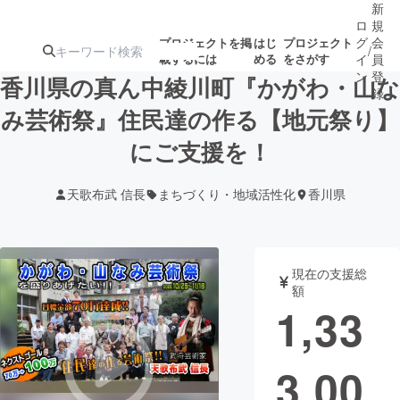
新
ロ
規
グ
会
プロジェクトを掲
はじ
プロジェクト
/
載するには
める
をさがす
イ
員
ン
登
香川県の真ん中綾川町『かがわ・山な
録
み芸術祭』住民達の作る【地元祭り】
にご支援を！
人気のプロ
注目のリ
注目の新着プロ
募集終了が近いプ
もうすぐ公開
ジェクト
ターン
ジェクト
ロジェクト
されます
天歌布武 信長
まちづくり・地域活性化
香川県
アート・写真
音楽
現在の支援総
テクノロジー・ガジェット
ゲーム・サ
額
1,33
映像・映画
書籍・雑誌
3,00
ビジネス・起業
チャレンジ