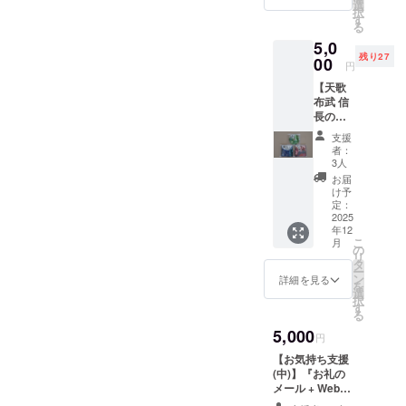
子がデ
選
択
果たせな
ザイン
す
る
した つ
かった四国
5,0
むぐ」
統一が 2018
残り27
缶バッ
00
円
年で完遂。
ジ
【天歌
(2025)
拠点
布武 信
■芸術祭
の香川県綾
長の音
運営時
楽ミニ
であり
川町ではも
支援
アルバ
作家で
者：
のづくり学
ム(CD)
もある
3人
校モノハウ
『綾川
香川県
お届
の山な
在住の
け予
スという学
み』＆
石原 多
定：
校を
『天下
2025
恵がデ
年12
統一プ
城として利
ザイン
こ
月
ロジェ
した ハ
の
用し、音楽
リ
クト四
ンドタ
タ
ー
教室を始
国編』
オル
ン
詳細を見る
を
&『綾川
(2022)
め、11 組の
選
択
の山な
※2022
す
バンドを結
る
みPV 』
時は地
成。
5,000
(DVD)
元レス
円
】 ３点
ラーと
生徒を家臣
【お気持ち支援
１セッ
のコラ
と呼ぶ。音
(中)】『お礼の
ト ■天
ボでこ
メール + Webと
歌布武
楽祭「ソギ
のよう
作品集にお名前