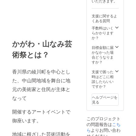
いただきます。
全新作
をし、
となり
完成し
ます。
たもの
支援に関するよ
どのよ
を送ら
くある質問
うな作
せてい
品にな
ただき
手数料はいく
るかは
ます。
らかかります
作家と
か？
かがわ・山なみ芸
の相談
次第と
目標金額に届
なりま
術祭とは？
かなかった場
す。 作
合どうなりま
品制作
すか？
可能時
期 2026
香川県の綾川町を中心とし
支援で困った
年2月～
時はどこに相
た、 中山間地域を舞台に地
3月末の
談したらいい
間で要
ですか？
元の美術家と住民が主体と
相談。
富松 篤
ヘルプページを
なって
1985年
見る
和歌山
県生ま
開催するアートイベントで
れ。 彫
このプロジェクト
刻家。
御座います。
の問題報告は
2011年
こち
東京造
ら
よりお問い合わ
地域に根ざした芸術活動を
形大学
せください