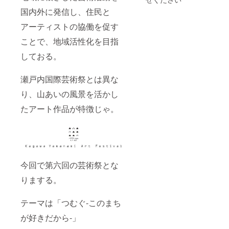
大学院
国内外に発信し、住民と
造形研
究科修
アーティストの協働を促す
了。 東
京で人
ことで、地域活性化を目指
物像(木
彫)を中
しておる。
心に作
品制作
を開始
瀬戸内国際芸術祭とは異な
する。
り、山あいの風景を活かし
2016年
宮城県
たアート作品が特徴じゃ。
石巻に
制作拠
点を移
す。 あ
る日、
アトリ
エ近く
今回で第六回の芸術祭とな
の砂浜
に漂着
りまする。
した流
木の自
然の造
テーマは「つむぐ-このまち
形に惹
が好きだから-」
かれ、
以降流