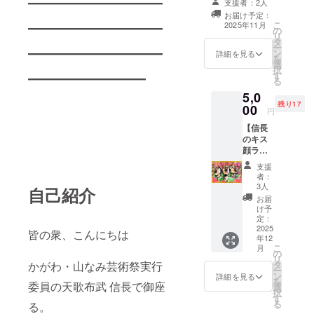
――――――――
信長の
なデザ
支援者：2人
☆オン」を
掲載』 芸術祭
綾川町
インに
お届け予定：
ホームページと
開催した。
――――――――
をテー
なって
こ
2025年11月
の
作品集に支援者
マにし
おりま
学校
リ
タ
様のお名前
た曲を
――――――――
す。 こ
ー
という場所
ン
（ニックネー
詳細を見る
収録し
れらを
を
選
ム）を掲載しま
は廃校を利
たミニ
含めた
択
―――――――
す
す。 ・掲載方
アルバ
セット
る
用してい
法：文字のみ ・
ム ■天
で提供
5,0
る。NPO 法
支援時、必ず備
下統一
いたし
残り17
00
考欄に希望され
円
プロ
人かがわ・
ます! ・
るお名前をご記
ジェク
数量：1
【信長
もの
入くだされ。
ト四国
セット
のキス
2,000円・5,000
づくり学校
編は香
(バッジ
顔ラン
円・10,000円は
川県・
３点×ハ
モノハウス
チョン
同じリターン内
支援
愛媛
ンドタ
マッ
理事。その
容になります
者：
県・徳
オル１
ト】 天
3人
る。
自己紹介
学校の舞台
島県・
点) ・サ
歌布武
お届
高知県
イズ：
に3年に一度
信長作
け予
の曲を
缶バッ
ラン
定：
に
収録し
ジ約
チョン
2025
皆の衆、こんにちは
たミニ
開催する
3cm
年12
マッ
アルバ
こ
ハンド
月
ト。 か
「かがわ・
の
ム ■「♪
リ
タオル
がわ・
かがわ・山なみ芸術祭実行
タ
山なみ芸術
綾川の
ー
約
山なみ
ン
詳細を見る
山な
を
35×35c
祭」実行委
委員の天歌布武 信長で御座
芸術祭
選
み」の
択
m
2022の
員。
す
プロ
る
る。
時に喫