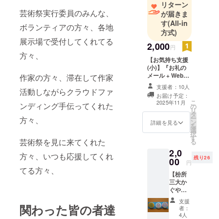
リターン
行う。2012
芸術祭実行委員のみんな、
が届きま
年、表現を
す
(All-in
ボランティアの方々、各地
模索した結
方式)
果、自分な
展示場で受付してくれてる
2,000
り
円
方々、
の「天下統
【お気持ち支援
(小)】『お礼の
一」を目指
メール + Webと
作家の方々、滞在して作家
す。日本全
作品集にお名前
支援者：10人
活動しながらクラウドファ
国を自転車
掲載』 芸術祭
お届け予定：
ホームページと
という " 馬 "
こ
2025年11月
ンディング手伝ってくれた
の
作品集に支援者
リ
で
タ
様のお名前
ー
方々、
ン
（ニックネー
詳細を見る
旅をしなが
を
選
ム）を掲載しま
ら４７都道
択
す
す。 ・掲載方
芸術祭を見に来てくれた
る
府県の歌を
法：文字のみ ・
2,0
支援時、必ず備
方々、いつも応援してくれ
作り、４７
残り26
00
考欄に希望され
円
都道府県ご
てる方々、
るお名前をご記
【枌所
とに
入くだされ。
三大か
2,000円・5,000
走った軌跡
ぐや姫
円・10,000円は
缶バッ
を " 信長の顔
同じリターン内
支援
ジ】 芸
関わった皆の者達
容になります
者：
" になるよう
術祭代
4人
る。