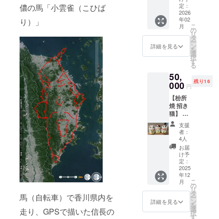
SIONO
の鈴木
定：
儂の馬「小雲雀（こひば
E ・か
づくり芸術
彩花が
2026
がわ・
年02
祭（ZIKKEN
り）」
あなた
山なみ
こ
月
のため
の
展 )
芸術祭
リ
に土鈴
タ
2022
2018 かが
ー
をつく
ン
詳細を見る
AYAGA
を
りま
わ・山なみ
選
WA 本
択
す。 土
す
作品は
芸術祭
る
鈴と
自費出
2018AYAGA
50,
は・・
版で
残り16
・縄文
000
WA
す。
円
時代か
2020 かが
【枌所
らつく
焼 招き
わ・山なみ
られて
猫】 ■
いる土
芸術祭
倉石 文
を焼い
支援
2020AYAGA
雄の作
た鈴。
者：
品 陶芸
古くは
WA
4人
家 倉石
魔除け
お届
2022 かが
文雄が
やお祭
け予
わ・山なみ
制作し
りで使
定：
たを招
2025
われて
芸術祭
年12
き猫を
いまし
2022SIONO
こ
月
提供し
た。 土
の
リ
ます。
E&AYAGAWA
と水で
タ
馬（自転車）で香川県内を
ー
・数
整え、
ン
詳細を見る
を
量：1点
火の力
選
走り、GPSで描いた信長の
択
・サイ
により
す