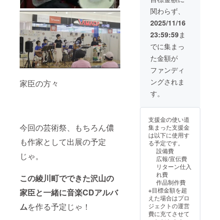
要相談
スに
関わらず、
(車中泊
Zoomの
可能) 設
リンク
2025/11/16
置のみ
を送
23:59:59
ま
も可
り、10
能。 リ
～20分
でに集まっ
ターン
ほどお
た金額が
に含ま
話を聴
れるも
かせて
ファンディ
のは材
いただ
ングされま
家臣の方々
料費、
いたあ
制作
と、あ
す。
費、作
なたへ
品代、
のイ
設置費
メージ
支援金の使い道
用 ※交
をのせ
今回の芸術祭、もちろん儂
集まった支援金
通費別
て土鈴
は以下に使用す
途請求
をつく
も作家として出展の予定
る予定です。
作品の
りま
設備費
サイズ
す。 ど
じゃ。
広報/宣伝費
は作家
のよう
リターン仕入
と要相
な姿に
れ費
談。 ※
この綾川町でできた沢山の
なるか
作品制作費
写真と
はお楽
※目標金額を超
家臣と一緒に音楽CDアルバ
同じも
しみで
えた場合はプロ
のは作
す。 乾
ム
を作る予定じゃ！
ジェクトの運営
れませ
かして
費に充てさせて
ん。完
野焼き