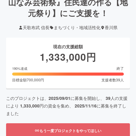
山なみ芸術祭』住民達の作る【地
元祭り】にご支援を！
天歌布武 信長
まちづくり・地域活性化
香川県
現在の支援総額
1,333,000
円
終了
190
%達成
目標金額
700,000
円
支援者数
39
人
このプロジェクトは、
2025/09/01
に募集を開始し、
39
人の支援
により
1,333,000
円の資金を集め、
2025/11/16
に募集を終了し
ました
もう一度プロジェクトをやってほしい