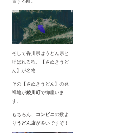
置する町。
そして香川県はうどん県と
呼ばれる程、【さぬきうど
ん】が名物！
その【さぬきうどん】の発
祥地が
綾川町
で御座いま
す。
もちろん、
コンビニ
の数よ
り
うどん店
が多いですぞ！