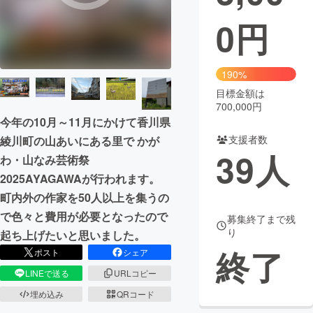
0
円
まちづくり・地域活性化
CAMPFIRE for Social Good
CAMPFIRE Creation
190%
CAMPFIREふるさと納税
machi-ya
コミュニティ
目標金額は
700,000円
今年の10月～11月にかけて香川県
支援者数
綾川町の山あいにある里で かが
39
人
わ・山なみ芸術祭
2025AYAGAWAが行われます。
町内外の作家を50人以上を集うの
で色々と費用が必要となったので
募集終了まで残
り
起ち上げたいと思いました。
終了
ポスト
シェア
LINEで送る
URLコピー
埋め込み
QRコード