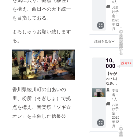
隆之
を制
温代わ
4人
アを握る存
作）】
作。 今
りには
お届
を構え、西日本の天下統一
■向山隆
在に。
回、芸
なるで
け予
之さん
術祭の
定：
あろ
を目指しておる。
の壁画
2025
テーマ
う。 サ
年12
作品か
「つむ
イズ：
こ
月
らプリ
よろしゅうお願い致します
ぐ」を
2009 混浴
の
A3
リ
ントし
意識し
タ
温泉世界 - 別
ー
る。
たTシャ
て作詞
ン
詳細を見る
を
府現代芸術
ツを提
作曲。
選
択
供しま
全員、
す
フェスティ
る
す。 ・
音楽専
バル(大分)
10,
サイズ
門でも
残り29
展開：
2010 本郷芸
000
芸術専
円
S, M, L
門でも
術スター誕
【かが
・カ
なく 香
生 " in 京都
わ・山
ラー展
川県
なみ芸
開：黒
民、も
（京都）
術祭作
香川県綾川町の山あいの
※サイズ
しくは
支援
2011 すみだ
品集 5
に選択
綾川町
者：
里、枌所（そぎしょ）で拠
冊 1
川アートプ
肢があ
民の住
1人
セット
る場
民達。
お届
ロジェクト
点を構え、音楽祭「ソギ☆
（2016
合、オ
素人な
け予
2011「江戸
年～
プショ
定：
がら初
オン」を主催した信長公
2022
2025
ン（プ
を遊ぶ
心者な
年12
年）】
ルダウ
がらも
:Nanpo ×
こ
月
過去の
ン選
の
頑張っ
リ
連」（東
芸術祭
択）を
タ
て作っ
ー