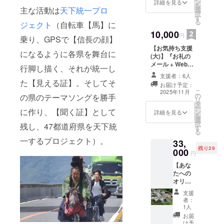
の作品
ご設定
ン
た我が
詳細を見る
京）
を
集を提
主な活動は
天下統一プロ
くださ
選
家臣た
2012 アート
択
供致し
い。
す
ちの自
る
ジェクト
（自転車【馬】に
ます。
プロジェク
慢の音
・かが
10,000
楽アル
ト「わくわ
円
乗り、GPSで【信長の顔】
わ・山
バム。
くひまわ
【お気持ち支援
なみ芸
・数
になるように各県を舞台に
(大)】『お礼の
術祭
り」（愛
量：1点
メール + Webと
2016 ・
行脚し描く、それが統一し
知）
作品集にお名前
かが
支援者：6人
2013 ゼロダ
掲載』 芸術祭
わ・山
た【見える証】。そしてそ
お届け予定：
ホームページと
なみ芸
テ美術展
こ
2025年11月
の
の県のテーマソングを勝手
作品集に支援者
術祭
リ
2013/Open
タ
様のお名前
2018
ー
に作り、【聞く証】として
ン
（ニックネー
AYAGA
詳細を見る
Mind Go
を
選
ム）を掲載しま
WA ・
Wild( 秋田）
択
残し、47都道府県を天下統
す
す。 ・掲載方
かが
る
2015 こうふ
法：文字のみ ・
わ・山
一するプロジェクト）。
33,
支援時、必ず備
なみ芸
のまちの芸
残り29
000
考欄に希望され
術祭
円
術祭 2015(山
るお名前をご記
2020
【あな
梨)
入くだされ。
AYAGA
たへの
2,000円・5,000
WA ・
2016 かが
オリジ
円・10,000円は
かが
ナル土
わ・山なみ
同じリターン内
わ・山
支援
鈴をつ
容になります
なみ芸
者：
芸術祭２０
くりま
1人
る。
術祭
１６(香川)
す】 参
2022
お届
加作家
2017 もの
け予