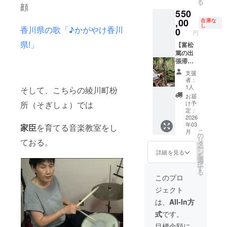
る
ズ：約
灰の中
顔
550
20cm~
からう
30cm ※
,00
まれ
在庫な
し
香川県の歌「♪かがやけ香川
どんな
る。 毎
0
円
招き猫
回つく
県!」
が届く
【富松
るたび
のかは
篤の出
に、ち
お楽し
張滞在
いさな
みにし
制作】
いのち
支援
てくだ
あなた
がうま
者：
され！
のご自
れる姿
1人
そして、こちらの綾川町枌
宅や仕
を見て
お届
事場、
いるよ
所（そぎしょ）では
け予
施設や
うで
定：
公園な
2026
す。 素
年03
ど、お
家臣
を育てる音楽教室をし
朴な音
こ
月
好きな
に耳を
の
リ
ておる。
場所で
澄ます
タ
ー
作品を
時間
ン
詳細を見る
を
つくり
が、あ
選
択
設置し
なたへ
す
る
ます。
のお守
このプロ
・滞在
りにな
ジェクト
制作期
ります
間1～2
よう
は、
All-In方
週間ほ
に。
式
です。
ど ・滞
メール
在場所
アドレ
目標金額に