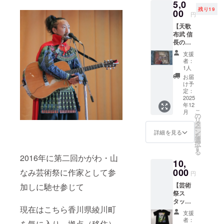
綾川町商工
モー
5,0
茶店
ション
残り19
会から町の
リーフ
00
円
ムー
から ラ
情報発信を
ビー収
【天歌
ンチョ
録の
依頼され、
布武 信
ンマッ
DVD（
長の家
トをデ
綾川町商工
綾川町
臣バン
ザイン
支援
会youtube
民200名
ド1stア
してほ
者：
以上参
チャンネル
ルバム
しいと
1人
加）
CD】 天
い依頼
の撮影、編
お届
※2020
歌布武
された
け予
集を制作
年の芸
信長の
ときに
定：
術祭に
家臣た
2025
し、民の野
書いた
出展し
年12
ちをメ
もの
望を叶える
こ
た音楽
月
インの
じゃ。
の
リ
作品で
ために映像
８曲入
儂の熱
タ
ー
す。 ・
り音楽
いキス
クリエイ
ン
詳細を見る
を
数量：
ＣＤを
顔の上
選
ターとして
択
CD 2点
提供し
に食し
す
る
DVD 1
も活動。
ます。
てる食
2016年に第二回かがわ・山
点
10,
家臣バ
器や
チャンネル
ンドが
000
なみ芸術祭に作家として参
コー
円
数1000人突
８組存
ヒー
【芸術
加しに馳せ参じて
在し、
破で
カップ
祭ス
１組１
とか置
youtuberと
タッフT
曲オリ
いとい
現在はこちら香川県綾川町
して成立。
シャツ
ジナル
たら情
支援
（向山
ソング
熱で保
町のメディ
者：
を気に入り、拠点（移住）