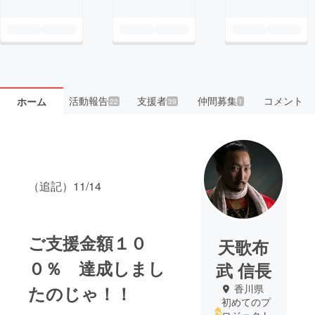
活動報告
支援者
仲間募集
コメント
ホーム
22
39
1
（追記）11/14
ご支援金額１０
天歌布
０％ 達成しまし
武 信長
たのじゃ！！
香川県
初めてのプ