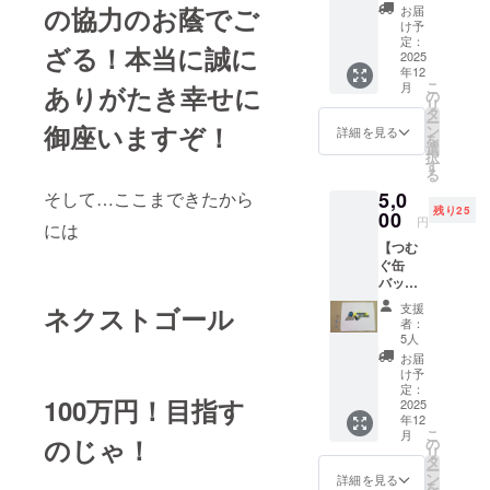
に統一した "
表３人
の協力のお蔭でご
お届
をモデ
証 " をＧ
け予
ルにし
定：
ざる！本当に誠に
ＰＳで記録
たかぐ
2025
年12
する。統一
や姫の
こ
月
ありがたき幸せに
缶バッ
の
できた都道
リ
ジ提供
タ
府県は
ー
しま
御座いますぞ！
ン
詳細を見る
を
す。 デ
ミュージッ
選
択
ザイ
す
クビデオ
る
ン：岡
として
そして…ここまできたから
5,0
田承子
残り25
・数
00
youtube で公
円
には
量：３
開中。2015
【つむ
点 ・サ
ぐ缶
年から【天
イズ：
バッジ×
約３cm
歌布武 信
ハンド
支援
ネクストゴール
長】と
タオ
者：
ル】 ■
改名。現
5人
芸術祭
お届
在、四国の
運営陣
け予
香川県で拠
であり
定：
100万円！目指す
作家で
2025
点を張り、
年12
もある
西日本統一
こ
月
香川県
のじゃ！
の
リ
在住の
を企む。
タ
ー
岡田 承
ン
詳細を見る
織田信長が
を