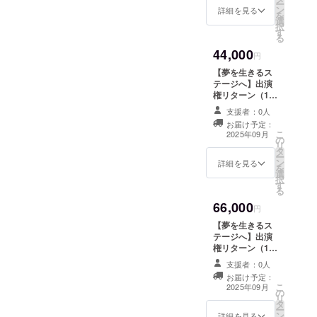
記載しお送りい
ー
ン
を本気で形にす
詳細を見る
たします。
を
選
るチャンス。 こ
択
す
のショーの舞台
る
に、あなた自身
44,000
が立つことがで
円
きるリターンで
【夢を生きるス
す。 ① 33,000
テージへ】出演
円：ステージ出
権リターン（1回
演権（ヘアメイ
分の出演料で最
クなし） ご自
支援者：0人
大3回まで出演
身のスタイルで
お届け予定：
可・ステージ最
こ
自由に表現した
2025年09月
の
大10分） 「やっ
リ
い方におすす
タ
てみたかった」
ー
め！ ※すべての
ン
を本気で形にす
詳細を見る
を
プランで「最大
選
るチャンス。 こ
択
10分のステージ
す
のショーの舞台
る
を、最大3回まで
に、あなた自身
出演可」です。
66,000
が立つことがで
円
有効期限：2025
きるリターンで
年7月1日から
【夢を生きるス
す。 ② 44,000
2025年8月31日
テージへ】出演
円：ステージ出
まで
権リターン（1回
演権（メイクあ
分の出演料で最
り／ヘアな
支援者：0人
大3回まで出演
し） プロのメ
お届け予定：
可・ステージ最
こ
イクで、自分の
2025年09月
の
大10分） 「やっ
リ
魅力を最大限に
タ
てみたかった」
ー
引き出したい方
ン
を本気で形にす
詳細を見る