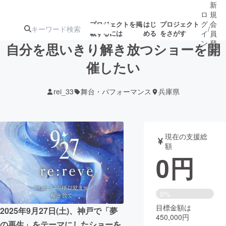
新
ロ
規
グ
会
プロジェクトを掲
はじ
プロジェクト
/
載するには
める
をさがす
イ
員
ン
登
自分を思いきり解き放つショーを開
録
催したい
人気のプロ
注目のリ
注目の新着プロ
募集終了が近いプ
もうすぐ公開
rei_33
舞台・パフォーマンス
兵庫県
ジェクト
ターン
ジェクト
ロジェクト
されます
アート・写真
音楽
現在の支援総
額
0
円
テクノロジー・ガジェット
ゲーム・サ
映像・映画
書籍・雑誌
0%
目標金額は
2025年9月27日(土)、神戸で「夢
450,000円
ビジネス・起業
チャレンジ
の再生」をテーマにしたショーを