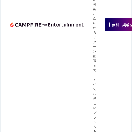
可
能
。
企
画
掲載
無料
か
ら
リ
タ
ー
ン
配
送
ま
で
、
す
べ
て
お
任
せ
の
プ
ラ
ン
も
あ