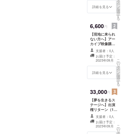
タ
りチケットで
ー
ン
す。 ご支援いた
詳細を見る
を
選
だいた方には、
択
す
感謝の気持ちを
る
込めた「出演者
6,600
からのお礼動
円
画」をお届けし
【現地に来られ
ます。 ・収録時
ない方へ】アー
間：約2～3分
カイブ映像購入
間。 ・提供方
で応援！ 5,500
法：メールに
支援者：0人
円 遠方にお住ま
URLを記載しま
お届け予定：
いの方、当日ど
す。
こ
2025年09月
の
うしても来場が
リ
タ
難しい方のため
ー
ン
に、 後日配信さ
詳細を見る
を
選
れる「ショーの
択
す
アーカイブ映
る
像」をご視聴い
33,000
ただけるリター
円
ンをご用意しま
【夢を生きるス
した。 あなたの
テージへ】出演
応援は、ステー
権リターン（1回
ジに立つすべて
分の出演料で最
の挑戦者の力に
支援者：0人
大3回まで出演
なります！
お届け予定：
可・ステージ最
ショー終了後、
こ
2025年09月
の
大10分） 「やっ
メールにURLを
リ
タ
てみたかった」