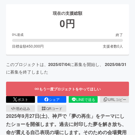
現在の支援総額
0
円
終了
0
%達成
目標金額
450,000
円
支援者数
0
人
このプロジェクトは、
2025/07/04
に募集を開始し、
2025/08/31
に募集を終了しました
もう一度プロジェクトをやってほしい
ポスト
シェア
LINEで送る
URLコピー
埋め込み
QRコード
2025年9月27日(土)、神戸で「夢の再生」をテーマにし
たショーを開催します。過去に封印した夢を解き放ち、
命が震える自己表現の場にします。そのための会場費用