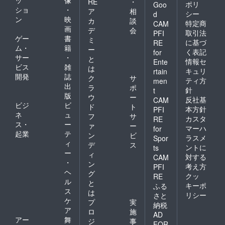
ッ
像
RE
・
ポリ
Goo
ショ
・
ア
相
シー
d
ン
映
カ
談
特定商
CAM
画
デ
会
取引法
PFI
ゲー
書
ミ
に基づ
RE
ム・
籍
ー
く表記
for
サー
・
と
情報セ
Ente
ビス
雑
は
キュリ
rtain
開発
誌
ク
サ
ティ方
men
出
ラ
ポ
針
t
版
ウ
ー
反社基
CAM
ビジ
ビ
ド
ト
本方針
PFI
ネ
ュ
フ
サ
カスタ
RE
ス・
ー
ァ
ー
マーハ
for
起業
テ
ン
ビ
ラスメ
Spor
ィ
デ
ス
ントに
ts
ー
ィ
対する
CAM
・
ン
考え方
PFI
ヘ
グ
クッ
RE
ル
と
キーポ
ふる
ス
は
リシー
さと
ケ
プ
実
納税
ア
ロ
施
AD
アー
舞
ジ
事
FOR