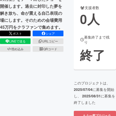
開催します。過去に封印した夢を
支援者数
まちづくり・地域活性化
0
人
解き放ち、命が震える自己表現の
場にします。そのための会場費用
CAMPFIRE for Social Good
CAMPFIRE Creation
45万円をクラファンで集めます。
CAMPFIREふるさと納税
machi-ya
コミュニティ
ポスト
シェア
募集終了まで残
LINEで送る
URLコピー
り
終了
埋め込み
QRコード
このプロジェクトは、
2025/07/04
に募集を開始
し、
2025/08/31
に募集を
終了しました
もう一度プロジェク