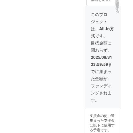
を
に。 ※すべての
選
るチャンス。 こ
択
プランで「最大
す
のショーの舞台
る
10分のステージ
に、あなた自身
このプロ
を、最大3回まで
が立つことがで
出演可」です。
ジェクト
きるリターンで
有効期限：2025
す。 ③ 66,000
は、
All-In方
年7月1日から
円：ステージ出
2025年8月31日
式
です。
演権（ヘアメイ
まで
ク両方あり）
目標金額に
全力で変身した
関わらず、
い、人生最高の
ステージに立ち
2025/08/31
たいあなたへ。
23:59:59
ま
※すべてのプラン
で「最大10分の
でに集まっ
ステージを、最
た金額が
大3回まで出演
可」です。 有効
ファンディ
期限：2025年7
ングされま
月1日から2025
年8月31日まで
す。
支援金の使い道
集まった支援金
は以下に使用す
る予定です。