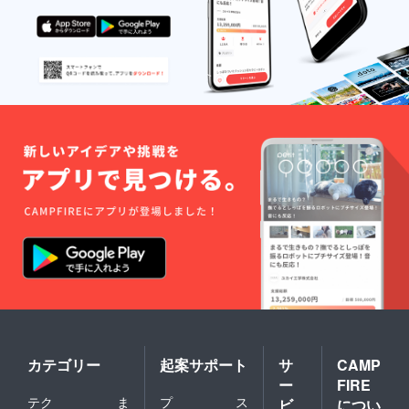
カテゴリー
起案サポート
サ
CAMP
ー
FIRE
テク
ま
プ
ス
ビ
につい