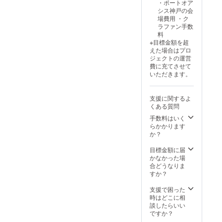
・ポートオア
シス神戸の会
場費用 ・ク
ラファン手数
料
※目標金額を超
えた場合はプロ
ジェクトの運営
費に充てさせて
いただきます。
支援に関するよ
くある質問
手数料はいく
らかかります
か？
目標金額に届
かなかった場
合どうなりま
すか？
支援で困った
時はどこに相
談したらいい
ですか？