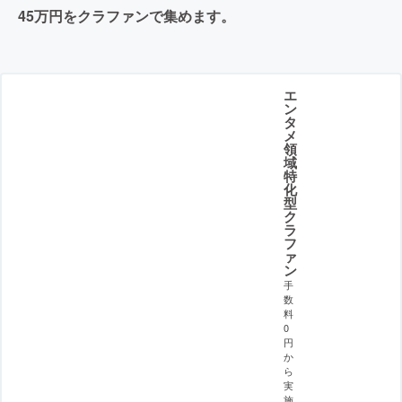
45万円をクラファンで集めます。
エ
ン
タ
メ
領
域
特
化
型
ク
ラ
フ
ァ
ン
手
数
料
0
円
か
ら
実
施