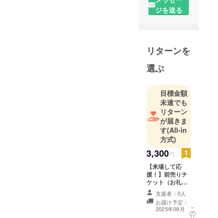
ジを送る
リターンを
選ぶ
目標金額
未達でも
リターン
が届きま
す
(All-in
方式)
3,300
円
【来場して応
援！】前売りチ
ケット（お礼動
画付き） 3,300
支援者：0人
円 当日、会場で
お届け予定：
ショーをご観覧
こ
2025年09月
の
いただける前売
リ