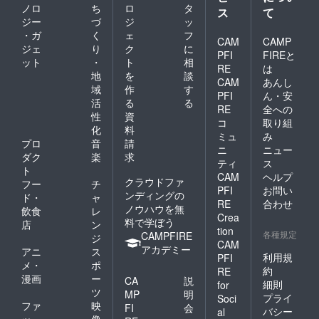
ノロ
ち
ロ
タ
ス
て
ジー
づ
ジ
ッ
・ガ
く
ェ
フ
CAM
CAMP
ジェ
り
ク
に
PFI
FIREと
ット
・
ト
相
RE
は
地
を
談
CAM
あんし
域
作
す
PFI
ん・安
活
る
る
RE
全への
性
資
コ
取り組
化
料
ミュ
み
プロ
音
請
ニ
ニュー
ダク
楽
求
ティ
ス
ト
CAM
ヘルプ
クラウドファ
フー
チ
PFI
お問い
ンディングの
ド・
ャ
RE
合わせ
ノウハウを無
飲食
レ
Crea
料で学ぼう
店
ン
tion
各種規定
CAMPFIRE
ジ
CAM
アカデミー
アニ
ス
利用規
PFI
メ・
ポ
約
RE
漫画
ー
CA
説
細則
for
ツ
MP
明
プライ
Soci
ファ
映
FI
会
バシー
al