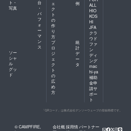
ト・
台
ェ
例
ALL
写真
・
ク
HIO
パ
ト
KOS
フ
の
HI
ォ
作
JFA
ー
り
クラ
マ
方
ウド
ン
プ
統
ファ
ス
ロ
計
ン
ソー
ジ
デ
ディ
シャ
ェ
ー
ング
ル
ク
タ
mac
グッ
ト
hi-ya
ド
の
補助
広
金申
め
請サ
方
ポー
ト
「QRコード」は株式会社デンソーウェーブの登録商標です。
© CAMPFIRE,
会社概
採用情
パートナー