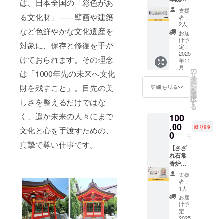
ザイ
は、日本全国の「彩色があ
特製菅
香炉は
ン：人
支援
公万華
付きま
る文化財」――壁画や建築
生の波
者：
鏡をお
せん。
に乗ろ
2人
など色鮮やかな文化遺産を
送りさ
う サイ
お届
せてい
ズ：
け予
対象に、保存と修復を手が
ただき
定：
153mm
ます。
2025
×220m
けておられます。その理念
年11
覗き込
m ・お
こ
月
むと天
の
箸 デザ
は「1000年先の未来へ文化
リ
神様が
タ
イン：
ー
見える
ン
財を残すこと」。目先の美
須磨
詳細を見る
を
万華鏡
選
綱敷天
択
です。
しさを整えるだけではな
す
満宮 サ
る
箱に入
イズ：
く、遥か未来の人々にまで
100
れて発
約
送させ
,00
22.5cm
残り99
文化と心を手渡すための、
ていた
0
円
だきま
真摯で尊い仕事です。
す。 ※
【さざ
送料込
れ石常
みのお
香炉ス
値段で
ポン
支援
す。
サー】
者：
綱敷天
1人
満宮の
お届
さざれ
け予
石常香
定：
炉スポ
2025