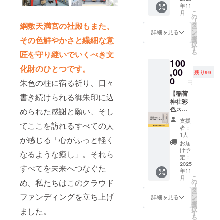
年11
ンサー
こ
月
になれ
の
リ
る権利
タ
綱敷天満宮の社殿もまた、
ー
です。
ン
詳細を見る
を
支援者
その色鮮やかさと繊細な意
選
択
として
す
る
匠を守り継いでいくべき文
さざれ
100
石常香
化財のひとつです。
炉背面
,00
残り99
にお名
0
朱色の柱に宿る祈り、日々
円
前と所
在地を
【稲荷
書き続けられる御朱印に込
掲載さ
神社彩
せてい
色スポ
められた感謝と願い、そし
ただき
ン
支援
てここを訪れるすべての人
ます。
サー】
者：
※掲載す
綱敷天
1人
が感じる「心がふっと軽く
る内容
満宮の
お届
はメー
稲荷神
け予
なるような癒し」。それら
ルで確
社彩色
定：
認させ
スポン
2025
すべてを未来へつなぐた
年11
ていた
サーに
こ
月
だきま
なれる
の
め、私たちはこのクラウド
リ
す。 ※
権利で
タ
ー
ニック
す。 お
ファンディングを立ち上げ
ン
詳細を見る
を
ネーム
名前と
選
択
ました。
でのご
所在地
す
る
参加も
を記載