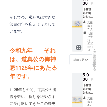
ン：フ
00
円
いずれもが
クロウ
【喜世
「修復して
と夢咲
希の御
く サイ
良かった
そして今、私たちは大きな
朱印1
ズ：約
ね」と思え
枚】 菅
8cm×8
支援
節目の年を迎えようとして
公万華
cm ※送
る「四方良
者：
鏡を覗
料込み
25人
し」を理念
います。
いて見
のお値
お届
として、歴
える不
段で
け予
思議な
す。
定：
史文化の継
世界を
2025
承と革新に
年11
描いた
令和九年――それ
こ
月
喜世希
取り組んで
の
リ
の御朱
タ
参ります。
は、道真公の御神
ー
印を1枚
ン
詳細を見る
を
お送り
選
択
忌1125年にあたる
させて
す
る
いただ
5,0
きま
年です。
す。 ※
00
円
送料込
【喜世
みのお
希の御
1125年もの間、道真公の御
値段で
朱印2
す。
霊を敬い、祈りを絶やさず
枚】 菅
支援
公万華
者：
に受け継いできたこの歴史
鏡を覗
6人