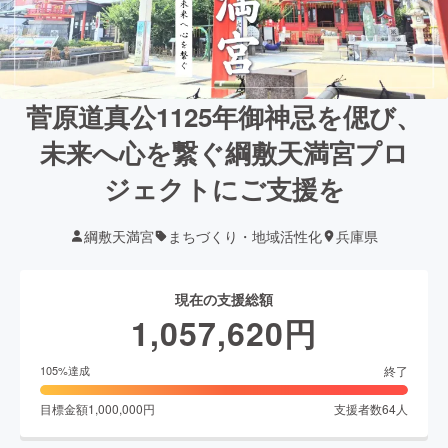
菅原道真公1125年御神忌を偲び、
未来へ心を繋ぐ綱敷天満宮プロ
ジェクトにご支援を
綱敷天満宮
まちづくり・地域活性化
兵庫県
現在の支援総額
1,057,620
円
終了
105
%達成
目標金額
1,000,000
円
支援者数
64
人