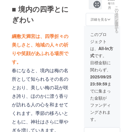
年11
しま
梅の煙
なれる
■ 境内の四季とに
こ
月
す。 ※
に包ま
権利で
の
リ
菅公万
れま
す。 菅
タ
ー
ぎわい
華鏡石
す。 ※
原道真
ン
詳細を見る
を
が存在
掲載す
公御神
選
択
する限
る内容
忌千百
す
る
り掲載
はメー
二十五
このプロ
綱敷天満宮は、四季折々の
させて
ルで確
年式年
ジェクト
いただ
認させ
大祭記
美しさと、地域の人々の祈
きま
ていた
念に石
は、
All-In方
す。
だきま
碑を建
りや笑顔があふれる場所で
式
です。
す。 ※
立しま
ニック
す。 支
す。
目標金額に
ネーム
援者と
関わらず、
春になると、境内は梅の名
でのご
して石
参加も
碑にお
2025/09/25
所として知られるその名の
できま
名前と
23:59:59
ま
す。 ※
所在地
とおり、美しい梅の花が咲
掲載す
を陰刻
でに集まっ
る内容
させて
き誇り、ほのかに漂う香り
た金額が
は文字
いただ
のみと
きま
が訪れる人の心を和ませて
ファンディ
なりま
す。 ※
ングされま
くれます。季節の移ろいと
す。 ※
掲載す
掲載す
る内容
す。
ともに、神社はさらに華や
る大き
はメー
さは購
ルで確
ぎを増していきます。
入者の
認させ