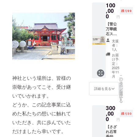
100
できま
した白
す。 ※
狐型木
,00
残り99
掲載す
札を提
0
円
る内容
灯に吊
は文字
るし稲
【菅公
のみと
荷神社
万華鏡
なりま
内に奉
石スポ
す。 ※
掛させ
ン
支援
掲載す
ていた
サー】
者：
る大き
だきま
綱敷天
1人
さは購
す。 ※
満宮の
お届
入者の
掲載す
菅公万
け予
数によ
る内容
華鏡石
定：
り変動
はメー
スポン
2025
年11
しま
ルで確
サーに
こ
月
神社という場所は、皆様の
す。 ※
認させ
なれる
の
リ
さざれ
ていた
権利で
タ
ー
崇敬があってこそ、受け継
石常香
だきま
す。 支
ン
詳細を見る
を
炉が存
す。 ※
援者と
選
いでいかれます。
択
在する
ニック
して菅
す
る
限り掲
ネーム
公万華
どうか、この記念事業に込
300
載させ
でのご
鏡石背
ていた
参加も
面にお
,00
めた私たちの想いに触れて
残り30
だきま
できま
名前と
0
円
いただき、共に歩んでいた
す。
す。 ※
所在地
掲載す
を陰刻
【さざ
だけましたら幸いです。
る内容
させて
れ石常
は文字
いただ
香炉ス