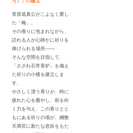
ろ）」の建立
菅原道真公がこよなく愛し
た「梅」。
その香りに包まれながら、
訪れる人が心静かに祈りを
捧げられる場所――
そんな空間を目指して、
「さざれ石常香炉」を備え
た祈りの小楼を建立しま
す。
やさしく漂う香りが、時に
疲れた心を癒やし、前を向
く力を与え、この香りとと
もにある祈りの場が、綱敷
天満宮に新たな息吹をもた