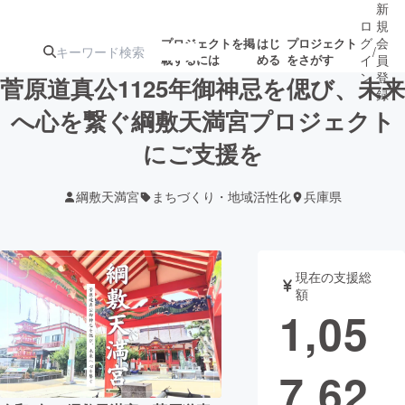
新
ロ
規
グ
会
プロジェクトを掲
はじ
プロジェクト
/
載するには
める
をさがす
イ
員
ン
登
菅原道真公1125年御神忌を偲び、未来
録
へ心を繋ぐ綱敷天満宮プロジェクト
にご支援を
人気のプロ
注目のリ
注目の新着プロ
募集終了が近いプ
もうすぐ公開
ジェクト
ターン
ジェクト
ロジェクト
されます
綱敷天満宮
まちづくり・地域活性化
兵庫県
アート・写真
音楽
現在の支援総
テクノロジー・ガジェット
ゲーム・サ
額
1,05
映像・映画
書籍・雑誌
7,62
ビジネス・起業
チャレンジ