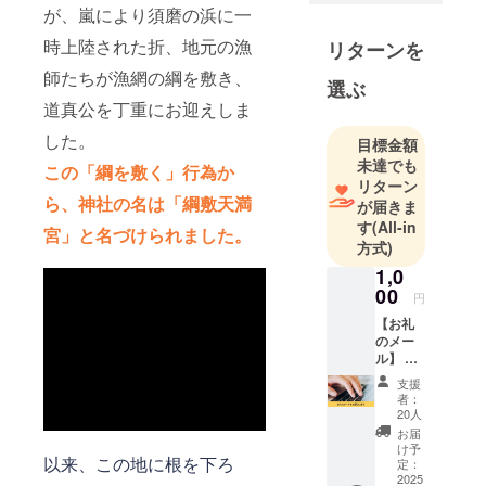
優品と評価
が、嵐により須磨の浜に一
されてきた
時上陸された折、地元の漁
リターンを
鹿原料の膠
師たちが漁網の綱を敷き、
の製造復興
選ぶ
道真公を丁重にお迎えしま
に取り組ん
で来まし
した。
目標金額
た。東アジ
未達でも
この「綱を敷く」行為か
アの伝統的
リターン
ら、神社の名は「綱敷天満
修復材料で
が届きま
す
(All-in
ある膠の欠
宮」と名づけられました。
方式)
点は、耐水
1,0
性が無い、
00
カビが生え
円
る、ことで
【お礼
のメー
すが、キノ
ル】 綱
ン架橋によ
敷天満
支援
宮をた
り膠の耐水
者：
だただ
20人
性と抗菌性
応援し
お届
を向上させ
たい人
け予
以来、この地に根を下ろ
向けの
定：
る技術材料
リター
2025