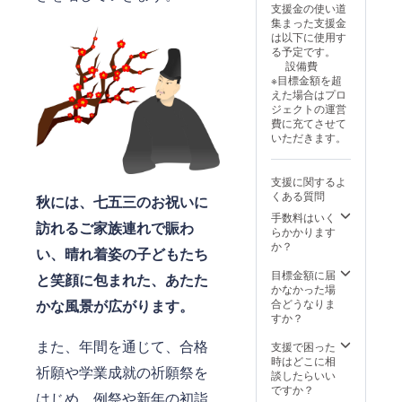
支援金の使い道
数によ
ていた
集まった支援金
り変動
だきま
は以下に使用す
しま
す。 ※
る予定です。
す。 ※
ニック
設備費
さざれ
ネーム
※目標金額を超
石常香
でのご
えた場合はプロ
炉が存
参加も
ジェクトの運営
在する
できま
費に充てさせて
限り掲
す。 ※
いただきます。
載させ
掲載す
ていた
る内容
だきま
は文字
支援に関するよ
す。
のみと
くある質問
秋には、七五三のお祝いに
なりま
す。 ※
手数料はいく
訪れるご家族連れで賑わ
掲載す
らかかります
る大き
か？
い、晴れ着姿の子どもたち
さは購
入者の
目標金額に届
と笑顔に包まれた、あたた
数によ
かなかった場
り変動
かな風景が広がります。
合どうなりま
しま
すか？
す。 ※
石碑が
また、年間を通じて、合格
支援で困った
存在す
時はどこに相
祈願や学業成就の祈願祭を
る限り
談したらいい
掲載さ
ですか？
はじめ、例祭や新年の初詣
せてい