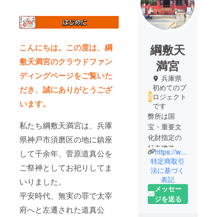
綱敷天
こんにちは。この度は、綱
敷天満宮のクラウドファン
満宮
ディングページをご覧いた
兵庫県
初めてのプ
だき、誠にありがとうござ
ロジェクト
います。
です
弊所は国
私たち綱敷天満宮は、兵庫
宝・重要文
化財指定の
県神戸市須磨区の地に鎮座
社寺建造物
https://www.instagram.com/amanosan_bunkaisan?igsh=MW4xbTZrZDg0ZmxrZQ%3D%3D&utm_source=qr
して千余年、菅原道真公を
の壁画や天
特定商取引
ご祭神としてお祀りしてま
井絵、杉戸
法に基づく
表記
絵等の保存
いりました。
メッセー
修理や復元
平安時代、無実の罪で太宰
ジを送る
制作を行
府へと左遷された道真公
い、古来、