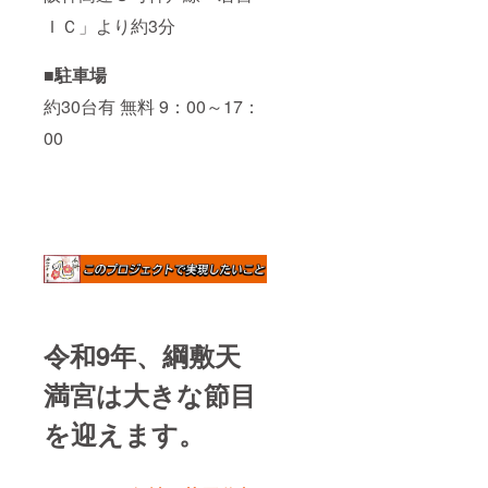
ＩＣ」より約3分
■駐車場
約30台有 無料 9：00～17：
00
令和9年、綱敷天
満宮は大きな節目
を迎えます。