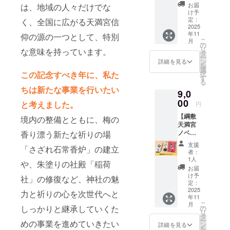
いて見
お届
は、地域の人々だけでな
える不
け予
思議な
定：
く、全国に広がる天満宮信
世界を
2025
年11
描いた
仰の源の一つとして、特別
こ
月
喜世希
の
リ
な意味を持っています。
の御朱
タ
ー
印を2枚
ン
詳細を見る
を
お送り
選
択
この記念すべき年に、私た
させて
す
る
いただ
ちは新たな事業を行いたい
9,0
きま
す。 個
00
と考えました。
円
別に2枚
【綱敷
購入す
境内の整備とともに、梅の
天満宮
るより
ノベル
香り漂う新たな祈りの場
1,000円
ティ
お得で
支援
「さざれ石常香炉」の建立
セッ
す。 ※
者：
ト】 綱
送料込
1人
や、朱塗りの社殿「稲荷
敷天満
みのお
お届
宮ノベ
値段で
け予
社」の修復など、神社の魅
ルティ
す。
定：
セット
2025
力と祈りの心を次世代へと
年11
をお届
こ
月
けしま
しっかりと継承していくた
の
リ
す。 お
タ
ー
めの事業を進めていきたい
礼の
ン
詳細を見る
を