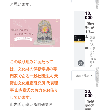
メッ
選
択
と思います。
セージ
す
る
付き。
10,
送料込
みのお
000
円
値段で
【梅の
す。 内
香りが
容物 ・
する花
ステッ
のしべ
カー2枚
支援
のよう
デザイ
者：
な線
ン：フ
6人
香】 梅
クロウ
お届
の香り
と夢咲
け予
がする
く サイ
定：
花のし
2025
ズ：約
この取り組みにあたって
年11
べのよ
8cm×8
こ
月
うな線
cm ・お
の
は、文化財の保存修復の専
リ
香をお
札 デザ
タ
ー
届けし
イン：
門家である一般社団法人 天
ン
詳細を見る
を
ます。
菅原道
選
択
野山文化遺産研究所 代表理
お礼の
真公 サ
す
る
メッ
イズ：
事 山内章氏のお力をお借り
30,
セージ
高さ約
付き。
000
24cm
円
しています。
※送料込
・クリ
【特製
みのお
アファ
山内氏が率いる同研究所
菅公万
値段で
イル デ
華鏡】
す。 ※