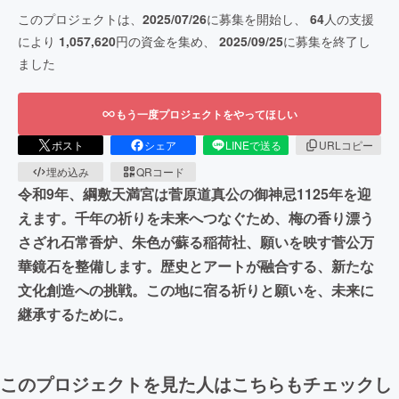
このプロジェクトは、
2025/07/26
に募集を開始し、
64
人の支援
により
1,057,620
円の資金を集め、
2025/09/25
に募集を終了し
ました
もう一度プロジェクトをやってほしい
ポスト
シェア
LINEで送る
URLコピー
埋め込み
QRコード
令和9年、綱敷天満宮は菅原道真公の御神忌1125年を迎
えます。千年の祈りを未来へつなぐため、梅の香り漂う
さざれ石常香炉、朱色が蘇る稲荷社、願いを映す菅公万
華鏡石を整備します。歴史とアートが融合する、新たな
文化創造への挑戦。この地に宿る祈りと願いを、未来に
継承するために。
このプロジェクトを見た人はこちらもチェックし