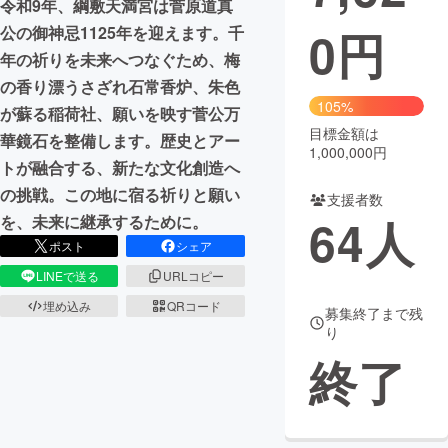
令和9年、綱敷天満宮は菅原道真
0
円
公の御神忌1125年を迎えます。千
まちづくり・地域活性化
年の祈りを未来へつなぐため、梅
の香り漂うさざれ石常香炉、朱色
CAMPFIRE for Social Good
CAMPFIRE Creation
105%
が蘇る稲荷社、願いを映す菅公万
CAMPFIREふるさと納税
machi-ya
コミュニティ
目標金額は
華鏡石を整備します。歴史とアー
1,000,000円
トが融合する、新たな文化創造へ
の挑戦。この地に宿る祈りと願い
支援者数
64
人
を、未来に継承するために。
ポスト
シェア
LINEで送る
URLコピー
埋め込み
QRコード
募集終了まで残
り
終了