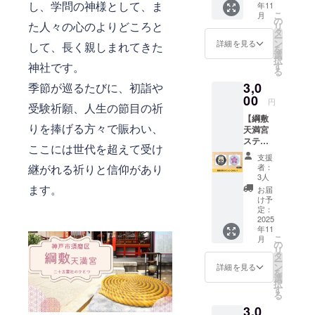
を開発しま
し、学問の神様として、ま
年11
ンで
こ
月
した。耐水
す。 綱
の
た人々の心のよりどころと
リ
敷天満
タ
性有り、カ
ー
宮から
ン
詳細を見る
して、長く親しまれてきた
ビが生えに
を
熱いお
選
択
礼の
くい膠を使
す
神社です。
る
メール
用した彩色
3,0
をお送
季節が巡るたびに、初詣や
は、海岸に
りさせ
00
円
受験祈願、人生の節目の祈
ていた
近く風雨や
【綱敷
だきま
塩害の影響
りを捧げる方々で賑わい、
天満宮
す。 な
ステッ
を受ける綱
お、支
ここには世代を超えて受け
カー2枚
援時に
敷天満宮末
支援
セッ
上乗せ
者：
継がれる祈りと信仰があり
社稲荷神社
ト】 綱
支援が
3人
敷天満
可能で
等の外部塗
ます。
お届
宮ス
す。 応
け予
装を飛躍的
テッ
援の気
定：
に長持ちさ
カー2枚
2025
持ちの
年11
をお届
上乗
せます。弊
こ
月
けしま
せ、大
の
所は「施
リ
す。 お
歓迎で
タ
ー
礼の
主・地域
す！
ン
詳細を見る
を
メッ
選
（環境）・
択
セージ
す
る
未来・弊
付き デ
3,0
ザイ
所」の四者