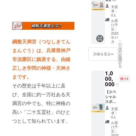
のみと
きま
ペシャ
支援
なりま
す。 ※
ルスポ
者：
す。 ※
掲載す
ン
0人
掲載す
る内容
サー】
お届
る大き
はメー
綱敷天
け予
さは購
ルで確
満宮の
定：
入者の
認させ
さざれ
2025
年11
数によ
ていた
石常香
綱敷天満宮（つなしきてん
こ
月
り変動
だきま
炉スペ
の
リ
しま
す。 ※
シャル
タ
まんぐう）は、兵庫県神戸
ー
す。 ※
ニック
スポン
ン
詳細を見る
を
白狐型
ネーム
サーに
市須磨区に鎮座する、由緒
選
択
木札が
でのご
なれる
す
る
正しき学問の神様・天神さ
存在す
参加も
権利で
1,0
る限り
できま
す。 支
まです。
掲載さ
す。 ※
援者と
00,
残り5
せてい
掲載す
してさ
000
その歴史は千年以上に及
円
ただき
る内容
ざれ石
ます。
は文字
常香炉
【スペ
び、全国に約一万社ある天
のみと
内側に
シャル
なりま
お名前
スポン
満宮の中でも、特に神格の
す。 ※
と所在
サー】
支援
高い「二十五霊社」のひと
掲載す
地を掲
綱敷天
者：
る大き
載させ
満宮の
0人
つとして知られています。
さは購
ていた
スペ
お届
入者の
だきま
シャル
け予
数によ
す。 お
スポン
定：
り変動
名前が
サーに
2025