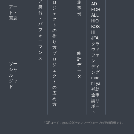
ア
ロ
施
AD
アー
舞
ジ
事
FOR
ト・
台
ェ
例
ALL
写真
・
ク
HIO
パ
ト
KOS
フ
の
HI
ォ
作
JFA
ー
り
クラ
マ
方
ウド
ン
プ
統
ファ
ス
ロ
計
ン
ソー
ジ
デ
ディ
シャ
ェ
ー
ング
ル
ク
タ
mac
グッ
ト
hi-ya
ド
の
補助
広
金申
め
請サ
方
ポー
ト
「QRコード」は株式会社デンソーウェーブの登録商標です。