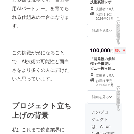
技術裏話レポー
トコース」 開発
用AIパートナー」を育てら
支援者：0人
中の技術課題や
お届け予定：
れる仕組みの土台になりま
進化の裏話をま
こ
2026年01月
の
とめた特別レ
リ
す。
タ
ポートをご提
ー
ン
供。また今後の
詳細を見る
を
選
AI進化方針に関
択
す
するアンケート
る
参加権をお渡し
100,000
し、開発に間接
円
残り10
この挑戦が形になること
的に参加いただ
「開発協力参加
けます。
で、AI技術の可能性と面白
権＋全機能レ
ビュー権＋限定
さをより多くの人に届けた
開発報告セッ
支援者：0人
いと思っています。
ション（人数限
お届け予定：
定）」 完成間近
こ
2026年02月
の
のAIシステムの
リ
タ
全機能をレ
ー
ン
ビューできる特
詳細を見る
を
選
別権利と、開発
プロジェクト立ち
択
す
進行中の限定オ
る
ンライン報告
このプロ
上げの背景
セッションにご
ジェクト
参加いただけま
す。開発者とAI
は、All-or-
私はこれまで飲食業界に
の二人三脚のリ
Nothing方式