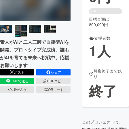
まちづくり・地域活性化
0%
目標金額は
800,000円
CAMPFIRE for Social Good
CAMPFIRE Creation
CAMPFIREふるさと納税
machi-ya
コミュニティ
支援者数
素人がAIと二人三脚で自律型AIを
1
人
開発。プロトタイプ完成済。誰も
がAIを育てる未来へ挑戦中。応援
お願いします！
募集終了まで残
ポスト
シェア
り
LINEで送る
URLコピー
終了
埋め込み
QRコード
このプロジェクトは、