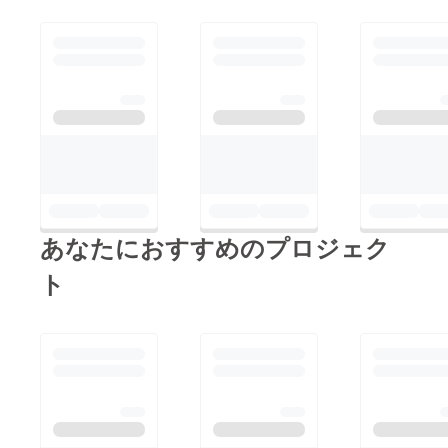
定だと読みましたが、
AIと二人三脚で
このプロジェクトが完
育ててきたこの
全に実現された場合、
プロジェクト
どのような変化が人々
は、まだ小さな
の生活に訪れると思い
一歩ですが、
ますか？詳細をお話し
僕自身の人生と
できることを楽しみに
想いがたくさん
しています！もしよろ
詰まった挑戦で
しければ、私のプロ
す。
フィールに記載されて
もしよければ、
あなたにおすすめのプロジェク
いるメールアドレス
ぜひ一度ご連絡
か、メッセージでご連
ト
させていただけ
絡いただけるとありが
たら嬉しいで
たいです。もしかした
す！
ら、追加のサポートと
して金銭的な支援がで
ご記載のメール
きるかもしれません。
アドレス／メッ
セージ先に改め
てお送りします