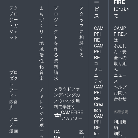
ー
FIRE
テク
ま
プ
ス
ビ
につい
ノロ
ち
ロ
タ
ス
て
ジー
づ
ジ
ッ
・ガ
く
ェ
フ
CAM
CAMP
ジェ
り
ク
に
PFI
FIREと
ット
・
ト
相
RE
は
地
を
談
CAM
あんし
域
作
す
PFI
ん・安
活
る
る
RE
全への
性
資
コ
取り組
化
料
ミュ
み
プロ
音
請
ニ
ニュー
ダク
楽
求
ティ
ス
ト
CAM
ヘルプ
クラウドファ
フー
チ
PFI
お問い
ンディングの
ド・
ャ
RE
合わせ
ノウハウを無
飲食
レ
Crea
料で学ぼう
店
ン
tion
各種規定
CAMPFIRE
ジ
CAM
アカデミー
アニ
ス
利用規
PFI
メ・
ポ
約
RE
漫画
ー
CA
説
細則
for
ツ
MP
明