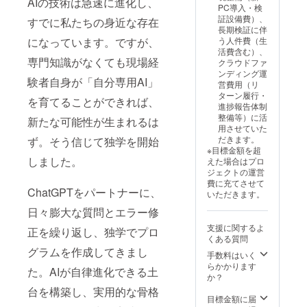
AIの技術は急速に進化し、
PC導入・検
証設備費）、
すでに私たちの身近な存在
長期検証に伴
になっています。ですが、
う人件費（生
活費含む）、
専門知識がなくても現場経
クラウドファ
ンディング運
験者自身が「自分専用AI」
営費用（リ
ターン履行・
を育てることができれば、
進捗報告体制
整備等）に活
新たな可能性が生まれるは
用させていた
だきます。
ず。そう信じて独学を開始
※目標金額を超
しました。
えた場合はプロ
ジェクトの運営
費に充てさせて
ChatGPTをパートナーに、
いただきます。
日々膨大な質問とエラー修
支援に関するよ
正を繰り返し、独学でプロ
くある質問
グラムを作成してきまし
手数料はいく
らかかります
た。AIが自律進化できる土
か？
台を構築し、実用的な骨格
目標金額に届