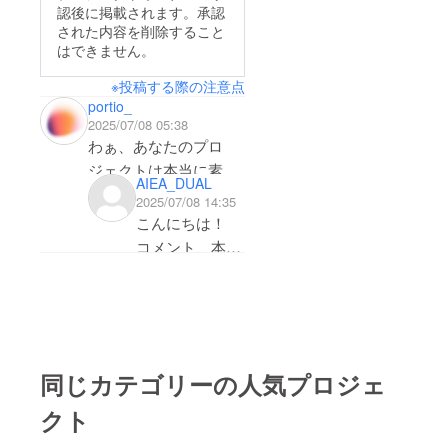
認後に掲載されます。承認
された内容を削除すること
はできません。
※投稿する際の注意点
portio_
2025/07/08 05:38
わぁ、あなたのプロ
ジェクトは本当に素晴
AIEA_DUAL
らしいですね！正直に
2025/07/08 14:35
言うと、あなたのアイ
こんにちは！
デアにとても興味を持
コメント、本当
ちましたし、それには
にありがとうご
大きな可能性があると
ざいます。
感じています。もっと
自分の挑戦にこ
あなたのプロジェクト
んなにも共感し
について詳しく知りた
ていただけて、
同じカテゴリーの人気プロジェ
いです！集めた資金は
心から嬉しく思
プロジェクトの重要な
クト
いました。
ステップに使われる予