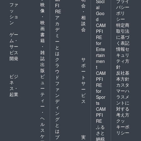
プライ
Soci
ファ
映
FI
会
バシー
al
ッ
像
RE
・
ポリ
Goo
ショ
・
ア
相
シー
d
ン
映
カ
談
特定商
CAM
画
デ
会
取引法
PFI
ゲー
書
ミ
に基づ
RE
ム・
籍
ー
く表記
for
サー
・
と
情報セ
Ente
ビス
雑
は
キュリ
rtain
開発
誌
ク
サ
ティ方
men
出
ラ
ポ
針
t
版
ウ
ー
反社基
CAM
ビジ
ビ
ド
ト
本方針
PFI
ネ
ュ
フ
サ
カスタ
RE
ス・
ー
ァ
ー
マーハ
for
起業
テ
ン
ビ
ラスメ
Spor
ィ
デ
ス
ントに
ts
ー
ィ
対する
CAM
・
ン
考え方
PFI
ヘ
グ
クッ
RE
ル
と
キーポ
ふる
ス
は
リシー
さと
ケ
プ
実
納税