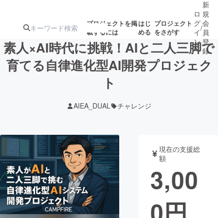
新
ロ
規
グ
会
プロジェクトを掲
はじ
プロジェクト
/
載するには
める
をさがす
イ
員
ン
登
素人×AI時代に挑戦！AIと二人三脚で
録
育てる自律進化型AI開発プロジェク
ト
人気のプロ
注目のリ
注目の新着プロ
募集終了が近いプ
もうすぐ公開
ジェクト
ターン
ジェクト
ロジェクト
されます
AIEA_DUAL
チャレンジ
アート・写真
音楽
現在の支援総
テクノロジー・ガジェット
ゲーム・サ
額
3,00
映像・映画
書籍・雑誌
0
円
ビジネス・起業
チャレンジ