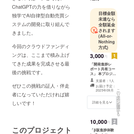
ChatGPTの力を借りながら
目標金額
独学でAI自律型自動売買シ
未達なら
ステムの開発に取り組んで
全額返金
されます
きました。
(All-or-
Nothing
今回のクラウドファンディ
方式)
ングは、ここまで積み上げ
3,000
円
てきた成果を完成させる最
「開発進捗レ
ポート共有コー
後の挑戦です。
ス」 本プロジェ
クトの開発進捗
支援者：1人
状況を定期レ
ぜひこの挑戦の証人・伴走
お届け予定：
ポート形式で共
こ
2025年09月
の
有します。AI開
者になっていただければ嬉
リ
タ
発の成長ストー
ー
ン
しいです！
リーを一緒に見
詳細を見る
を
選
守っていただけ
択
す
ます。
る
10,000
円
このプロジェクト
「β版進捗体験