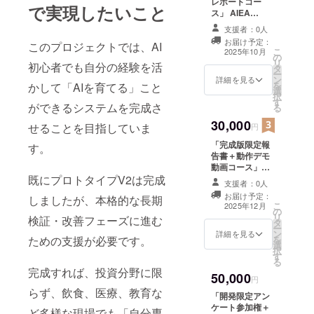
レポートコー
で実現したいこと
ス」 AIEA
DUAL_V2の開
支援者：0人
発進捗に加え、
お届け予定：
このプロジェクトでは、AI
限定的なβ版の
こ
2025年10月
の
動作内容やAI学
リ
初心者でも自分の経験を活
タ
習状況の詳細レ
ー
ン
ポートを共有し
詳細を見る
を
かして「AIを育てる」こと
選
ます。AIの進化
択
す
過程をより深く
ができるシステムを完成さ
る
体験いただけま
30,000
す。
せることを目指していま
円
「完成版限定報
す。
告書＋動作デモ
動画コース」
既にプロトタイプV2は完成
AIEA DUAL_V2
支援者：0人
の完成版開発レ
お届け予定：
しましたが、本格的な長期
ポートをまとめ
こ
2025年12月
の
た限定報告書
リ
検証・改善フェーズに進む
タ
と、実際のAI動
ー
ン
作を撮影したデ
詳細を見る
ための支援が必要です。
を
選
モ動画をご提供
択
す
します。AIがど
る
のように自律進
完成すれば、投資分野に限
50,000
化していくのか
円
を具体的に体験
らず、飲食、医療、教育な
「開発限定アン
できます。
ケート参加権＋
ど多様な現場でも「自分専