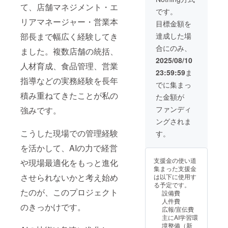
アルな現場を体
て、店舗マネジメント・エ
感していただけ
です。
ます。
リアマネージャー・営業本
目標金額を
部長まで幅広く経験してき
達成した場
合にのみ、
ました。複数店舗の統括、
2025/08/10
人材育成、食品管理、営業
23:59:59
ま
指導などの実務経験を長年
でに集まっ
積み重ねてきたことが私の
た金額が
ファンディ
強みです。
ングされま
こうした現場での管理経験
す。
を活かして、AIの力で経営
支援金の使い道
や現場最適化をもっと進化
集まった支援金
させられないかと考え始め
は以下に使用す
る予定です。
たのが、このプロジェクト
設備費
人件費
のきっかけです。
広報/宣伝費
主にAI学習環
境整備（新