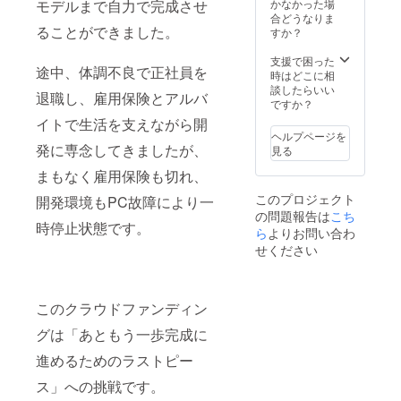
モデルまで自力で完成させ
かなかった場
合どうなりま
ることができました。
すか？
支援で困った
途中、体調不良で正社員を
時はどこに相
談したらいい
退職し、雇用保険とアルバ
ですか？
イトで生活を支えながら開
ヘルプページを
発に専念してきましたが、
見る
まもなく雇用保険も切れ、
このプロジェクト
開発環境もPC故障により一
の問題報告は
こち
時停止状態です。
ら
よりお問い合わ
せください
このクラウドファンディン
グは「あともう一歩完成に
進めるためのラストピー
ス」への挑戦です。