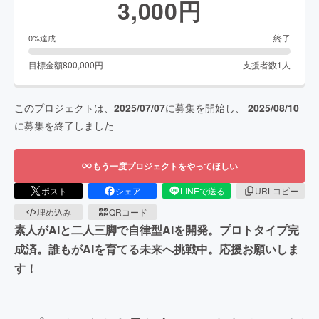
3,000
円
終了
0
%達成
目標金額
800,000
円
支援者数
1
人
このプロジェクトは、
2025/07/07
に募集を開始し、
2025/08/10
に募集を終了しました
もう一度プロジェクトをやってほしい
ポスト
シェア
LINEで送る
URLコピー
埋め込み
QRコード
素人がAIと二人三脚で自律型AIを開発。プロトタイプ完
成済。誰もがAIを育てる未来へ挑戦中。応援お願いしま
す！