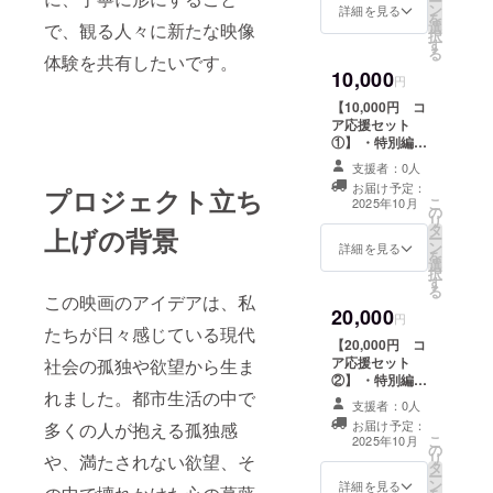
ー
商業利用はNGで
ン
シーン・構成意
詳細を見る
を
す。）
選
図付き） ・「ブ
で、観る人々に新たな映像
択
す
スの観察日記」
る
体験を共有したいです。
or「宰の無意味
10,000
ノート」 （監督
円
が作品やそれぞ
【10,000円 コ
れの人物像に
ア応援セット
沿って内容を考
①】 ・特別編集
え、映画の中で
台本（注釈・書
は描かれなかっ
支援者：0人
き込み付き） ・
たものが見えて
お届け予定：
プロジェクト立ち
メイキング映像
こ
くるようなノー
2025年10月
の
＋監督インタ
リ
トです。キャス
タ
ビュー（10分）
上げの背景
ー
トが手書きした
ン
（・提供方法：
詳細を見る
を
ものをデータで
選
メールにURLを
択
お送りしま
す
記載します。）
る
す。） ・劇中写
この映画のアイデアは、私
・オンライン上
真 or ロケ写真
20,000
映会＋アフター
円
データ（詩＋1言
たちが日々感じている現代
トーク参加券
付き） （・形
【20,000円 コ
（・上映後に
式：jpeg、サイ
ア応援セット
社会の孤独や欲望から生ま
zoomにて行いま
ズ：高解像度、
②】 ・特別編集
す。zoomのアカ
れました。都市生活の中で
枚数：3枚 ・登
台本（注釈・書
ウントと通信状
支援者：0人
録していただい
き込み付き） ・
態がある方に限
お届け予定：
多くの人が抱える孤独感
たメールアドレ
メイキング映像
こ
ります。 ・開催
2025年10月
の
スに送信。 ・写
＋監督インタ
リ
日時は決まり次
や、満たされない欲望、そ
タ
真利用は個人利
ビュー（10分）
ー
第ご連絡差し上
ン
用のみ可能で、
提供方法：メー
詳細を見る