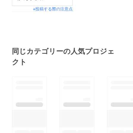
になり、現実的に続行
※投稿する際の注意点
が不可能になってし
まったからです。ご支
援いただいた皆さまに
ご心配をおかけするこ
とになり、誠に申し訳
ございません。しか
同じカテゴリーの人気プロジェ
し、プロジェクト自体
クト
を諦めたわけではな
く、冬に改めて撮影を
行うべく準備を進めて
おります。具体的に
は：新しいキャスト・
スタッフ体制の構築ス
ケジュール再調整（1
月中旬に撮影予定）よ
り良い作品づくりのた
めの企画強化を進めて