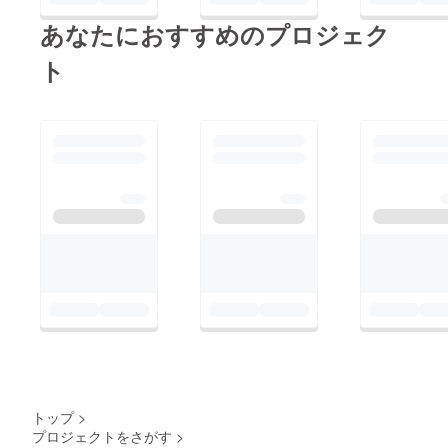
おり、完成版を皆さま
あなたにおすすめのプロジェク
にお届けできるよう全
力で取り組んでまいり
ト
ます。また、進捗につ
きましては 定期的に
活動報告を更新し、透
明性を持って共有いた
します。改めて、この
ような形でのご報告と
なりましたことを深く
お詫び申し上げます。
今後はこのような事を
二度と起こさないよう
に今まで以上に責任を
持って取り組んで参り
ます。皆さまのご支援
に恥じぬ作品を完成さ
トップ
>
せるため、誠心誠意取
プロジェクトをさがす
>