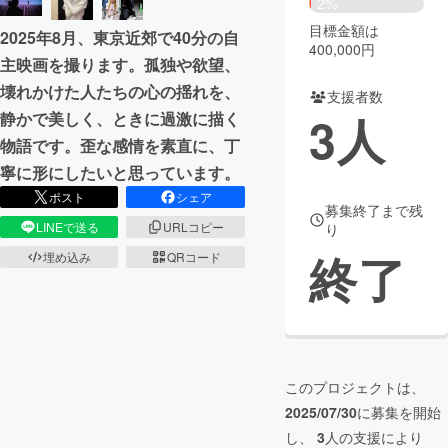
2%
目標金額は
2025年8月、東京近郊で40分の自
まちづくり・地域活性化
400,000円
主映画を撮ります。孤独や欲望、
壊れかけた人たちの心の揺れを、
支援者数
CAMPFIRE for Social Good
CAMPFIRE Creation
3
人
静かで美しく、ときに過激に描く
CAMPFIREふるさと納税
machi-ya
コミュニティ
物語です。歪な感情を素直に、丁
寧に形にしたいと思っています。
ポスト
シェア
募集終了まで残
LINEで送る
URLコピー
り
終了
埋め込み
QRコード
このプロジェクトは、
2025/07/30
に募集を開始
し、
3
人の支援により