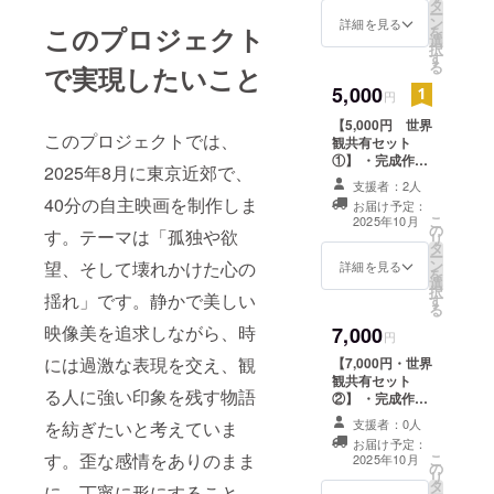
タ
（制作裏話や写
ー
ン
真付き） （内
詳細を見る
このプロジェクト
を
選
容：制作の裏側
択
す
のストーリー、
る
で実現したいこと
制作中の写真、
5,000
プロジェクトの
円
進捗状況、関係
【5,000円 世界
者たちからのひ
このプロジェクトでは、
観共有セット
とことなど ・配
①】 ・完成作品
信頻度：週一回
2025年8月に東京近郊で、
の限定視聴リン
・登録いただい
支援者：2人
ク（オンライン
たメールアドレ
40分の自主映画を制作しま
お届け予定：
試写） ・演出
スに送信しま
こ
2025年10月
の
ノート／脚本メ
す。テーマは「孤独や欲
す。 ・有効期
リ
タ
モPDF（削除
限：25年7月〜
ー
ン
シーン・構成意
望、そして壊れかけた心の
詳細を見る
12月末まで
を
選
図付き） ・劇中
択
揺れ」です。静かで美しい
す
写真 or ロケ写真
る
データ（詩＋1言
映像美を追求しながら、時
7,000
付き） （・形
円
式：jpeg、サイ
には過激な表現を交え、観
【7,000円・世界
ズ：高解像度、
観共有セット
枚数：3枚 ・登
る人に強い印象を残す物語
②】 ・完成作品
録していただい
の限定視聴リン
たメールアドレ
支援者：0人
を紡ぎたいと考えていま
ク（オンライン
スに送信。 ・写
お届け予定：
試写） ・演出
す。歪な感情をありのまま
こ
真利用は個人利
2025年10月
の
ノート／脚本メ
リ
用のみ可能で、
タ
モPDF（削除
に、丁寧に形にすること