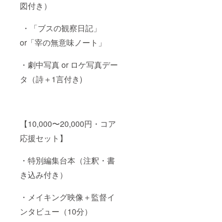
図付き）
・「ブスの観察日記」
or「宰の無意味ノート」
・劇中写真 or ロケ写真デー
タ（詩＋1言付き)
【10,000〜20,000円・コア
応援セット】
・特別編集台本（注釈・書
き込み付き）
・メイキング映像＋監督イ
ンタビュー（10分）