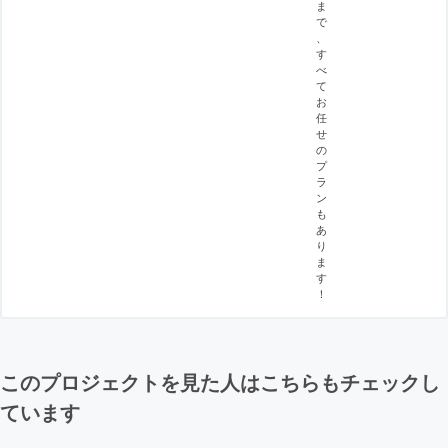
ま
で
、
す
べ
て
お
任
せ
の
プ
ラ
ン
も
あ
り
ま
す
！
このプロジェクトを見た人はこちらもチェックし
ています