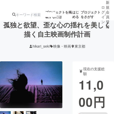
新
ロ
規
グ
会
プロジェクトを掲
はじ
プロジェクト
/
載するには
める
をさがす
イ
員
ン
登
孤独と欲望、歪な心の揺れを美しく
録
描く自主映画制作計画
人気のプロ
注目のリ
注目の新着プロ
募集終了が近いプ
もうすぐ公開
hikari_seki
映像・映画
東京都
ジェクト
ターン
ジェクト
ロジェクト
されます
アート・写真
音楽
現在の支援総
額
11,0
テクノロジー・ガジェット
ゲーム・サ
00
円
映像・映画
書籍・雑誌
ビジネス・起業
チャレンジ