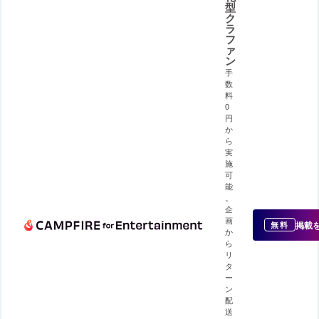
型
ク
ラ
フ
ァ
ン
手
数
料
0
円
か
ら
実
施
可
能
。
企
画
掲載
無料
か
ら
リ
タ
ー
ン
配
送