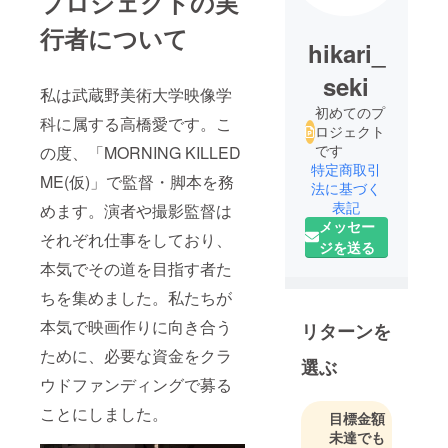
プロジェクトの実
行者について
hikari_
seki
私は武蔵野美術大学映像学
初めてのプ
科に属する高橋愛です。こ
ロジェクト
です
の度、「MORNING KILLED
特定商取引
ME(仮)」で監督・脚本を務
法に基づく
表記
めます。演者や撮影監督は
メッセー
それぞれ仕事をしており、
ジを送る
本気でその道を目指す者た
ちを集めました。私たちが
本気で映画作りに向き合う
リターンを
ために、必要な資金をクラ
選ぶ
ウドファンディングで募る
ことにしました。
目標金額
未達でも