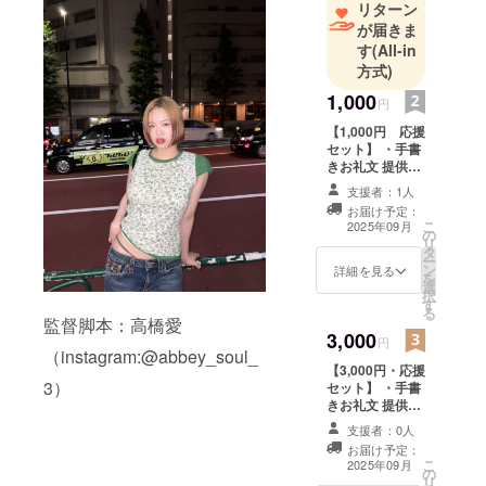
リターン
が届きま
す
(All-in
方式)
1,000
円
【1,000円 応援
セット】 ・手書
きお礼文 提供方
法：郵送orデー
支援者：1人
タ送信をお選び
お届け予定：
ください。
こ
2025年09月
の
リ
タ
ー
ン
詳細を見る
を
選
択
す
る
監督脚本：高橋愛
3,000
円
（instagram:@abbey_soul_
【3,000円・応援
3）
セット】 ・手書
きお礼文 提供方
法：郵送orデー
支援者：0人
タ送信をお選び
お届け予定：
ください ・限定
こ
2025年09月
の
メールマガジン
リ