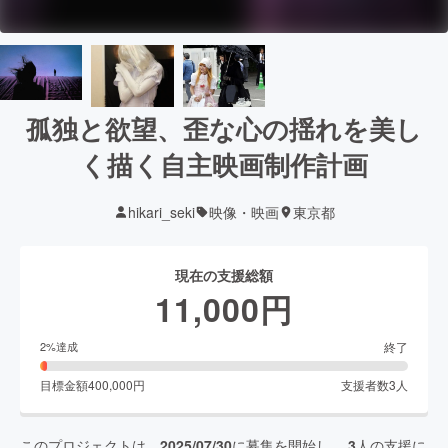
孤独と欲望、歪な心の揺れを美し
く描く自主映画制作計画
hikari_seki
映像・映画
東京都
現在の支援総額
11,000
円
終了
2
%達成
目標金額
400,000
円
支援者数
3
人
このプロジェクトは、
2025/07/30
に募集を開始し、
3
人の支援に