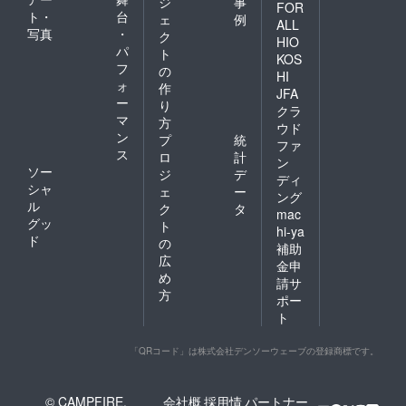
ジ
事
FOR
ト・
台
ェ
例
ALL
写真
・
ク
HIO
パ
ト
KOS
フ
の
HI
ォ
作
JFA
ー
り
クラ
マ
方
ウド
ン
プ
統
ファ
ス
ロ
計
ン
ソー
ジ
デ
ディ
シャ
ェ
ー
ング
ル
ク
タ
mac
グッ
ト
hi-ya
ド
の
補助
広
金申
め
請サ
方
ポー
ト
「QRコード」は株式会社デンソーウェーブの登録商標です。
© CAMPFIRE,
会社概
採用情
パートナー