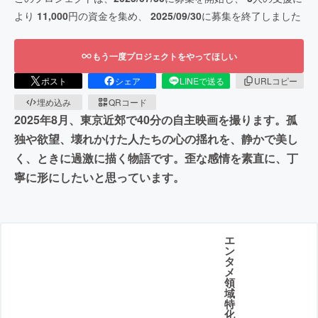
より
11,000
円の資金を集め、
2025/09/30
に募集を終了しました
もう一度プロジェクトをやってほしい
ポスト
シェア
LINEで送る
URLコピー
埋め込み
QRコード
2025年8月、東京近郊で40分の自主映画を撮ります。孤
独や欲望、壊れかけた人たちの心の揺れを、静かで美し
く、ときに過激に描く物語です。歪な感情を素直に、丁
寧に形にしたいと思っています。
エ
ン
タ
メ
領
域
特
化