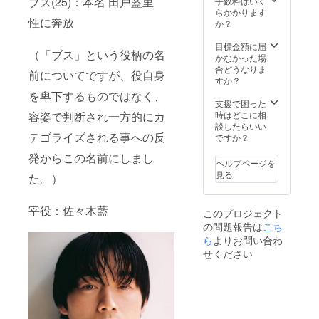
ブス(25)：本名 田戸藍里
ご確認ください
手数料はいく
・備考欄に、お
らかかります
性に奔放
名前又は法人
か？
名、ロゴやバ
ナーの有無を明
目標金額に届
（「ブス」という役柄の名
記してくださ
かなかった場
い。）
合どうなりま
前についてですが、役自身
すか？
を卑下するものではなく、
支援で困った
時はどこに相
容姿で判断され一方的にカ
談したらいい
テゴライズされる事への反
ですか？
発からこの名前にしまし
ヘルプページを
見る
た。）
宰役：佐々木藍
このプロジェクト
の問題報告は
こち
ら
よりお問い合わ
せください