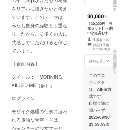
の中で壊れかけた心の葛藤
を
げます。 ・一回
選
商業利用はNGで
ルにURLを記載
択
に5人様まで。人
す
す。）
します。 ・オン
をリアルに描きたいと考え
る
数が多い場合は
ライン上映会＋
部を分けて行い
30,000
ています。このテーマは、
アフタートーク
円
ます。）
参加券 （・上映
【30,000円 強
私たち自身の経験とも重な
後にzoomにて行
化セット】 ・劇
います。zoomの
中小道具おすそ
り、だからこそ多くの人に
アカウントと通
分け ・宰 or ブ
信状態がある方
支援者：0人
共感していただけると信じ
スから“手紙”と
に限ります。 ・
お届け予定：
いう体裁の感謝
こ
開催日時は決ま
2025年10月
ています。
の
カード（物語の
リ
り次第ご連絡差
タ
延長として） ・
ー
し上げます。 ・
ン
オンライン視聴
詳細を見る
を
一回に５人様ま
【企画内容】
選
会 ・監督とのオ
択
で。人数が多い
す
ンライン1on1制
る
場合は部を分け
作相談or対談
このプロ
タイトル：『MORNING
て行います。 ・
（30分） 【有効
ご登録いただい
ジェクト
期限：2025年10
KILLED ME（仮）』
たメールアドレ
月〜2025年12月
は、
All-In方
スにURLをおお
末まで】 （・
くりします。）
式
です。
ログライン：
zoomにて行いま
・エンドクレ
す。zoomのアカ
目標金額に
ジットに名前記
ウントと通信状
載 （文字のみ、
関わらず、
モザイク処理の仕事に追わ
態がある方に限
エンドクレジッ
ります。 ・開催
2025/09/30
ト他のスタッフ
れる孤独な青年・宰は、
日時は事前に調
と同サイズ、ロ
23:59:59
ま
節致します。 ・
ジャンキーの少女マーサ
ゴやバナーがあ