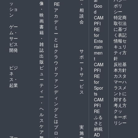
ッ
像
RE
・
ポリ
Goo
ショ
・
ア
相
シー
d
ン
映
カ
談
特定商
CAM
画
デ
会
取引法
PFI
ゲー
書
ミ
に基づ
RE
ム・
籍
ー
く表記
for
サー
・
と
情報セ
Ente
ビス
雑
は
キュリ
rtain
開発
誌
ク
サ
ティ方
men
出
ラ
ポ
針
t
版
ウ
ー
反社基
CAM
ビジ
ビ
ド
ト
本方針
PFI
ネ
ュ
フ
サ
カスタ
RE
ス・
ー
ァ
ー
マーハ
for
起業
テ
ン
ビ
ラスメ
Spor
ィ
デ
ス
ントに
ts
ー
ィ
対する
CAM
・
ン
考え方
PFI
ヘ
グ
クッ
RE
ル
と
キーポ
ふる
ス
は
リシー
さと
ケ
プ
実
納税
ア
ロ
施
AD
アー
舞