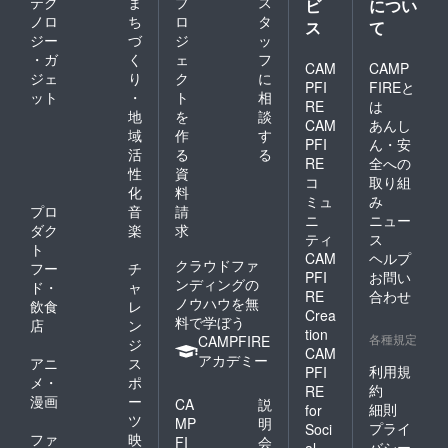
テク
ま
プ
ス
ビ
につい
ノロ
ち
ロ
タ
ス
て
ジー
づ
ジ
ッ
・ガ
く
ェ
フ
CAM
CAMP
ジェ
り
ク
に
PFI
FIREと
ット
・
ト
相
RE
は
地
を
談
CAM
あんし
域
作
す
PFI
ん・安
活
る
る
RE
全への
性
資
コ
取り組
化
料
ミュ
み
プロ
音
請
ニ
ニュー
ダク
楽
求
ティ
ス
ト
CAM
ヘルプ
クラウドファ
フー
チ
PFI
お問い
ンディングの
ド・
ャ
RE
合わせ
ノウハウを無
飲食
レ
Crea
料で学ぼう
店
ン
tion
各種規定
CAMPFIRE
ジ
CAM
アカデミー
アニ
ス
利用規
PFI
メ・
ポ
約
RE
漫画
ー
CA
説
細則
for
ツ
MP
明
プライ
Soci
ファ
映
FI
会
バシー
al