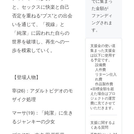
制作相談をご希
でに集まっ
る場合はそれも
望の方は、事前
と、セックスに快楽と自己
掲載します。 ・
た金額が
に内容をメール
支援時、必ず備
にてご連絡いた
否定を重ねる“ブス”との出会
ファンディ
考欄に掲載を希
だきます。 ・録
望されるお名前
ングされま
いを通じて、「視線」と
画や撮影はして
をご記入くださ
いただいて構い
す。
い ・ロゴやバ
「純潔」に囚われた自らの
ません。） ・名
ナーなどの画像
前を“特別協
世界を破壊し、再生への一
の受け渡しにつ
力”として本編ク
支援金の使い道
いては、プロ
レジット掲載
歩を模索していく。
集まった支援金
ジェクト終了後
（文字のみ、エ
は以下に使用す
にお送りする
ンドクレジット
る予定です。
メールをご確認
他のスタッフと
設備費
ください ・備考
同サイズ、ロゴ
人件費
欄にお名前又は
やバナーがある
リターン仕入
法人名、ロゴや
【登場人物】
場合はそれも掲
れ費
バナーの有無を
載します。 ・支
作品製作費
明記してくださ
援時、必ず備考
※目標金額を超
い。）
宰(26)：アダルトビデオのモ
欄に掲載を希望
えた場合はプロ
されるお名前を
ジェクトの運営
ザイク処理
ご記入ください
費に充てさせて
・ロゴやバナー
いただきます。
などの画像の受
マーサ(19)：「純潔」に生き
け渡しについて
は、プロジェク
るジャンキーの少女
支援に関するよ
ト終了後にお送
くある質問
りするメールを