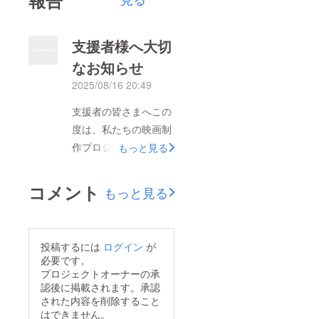
支援者様へ大切
なお知らせ
2025/08/16 20:49
支援者の皆さまへこの
度は、私たちの映画制
作プロジェクトにご支
もっと見る
援・ご期待いただき、
心より感謝申し上げま
コメント
もっと見る
す。大変心苦しいご報
告ではございますが、
現在進めておりました
投稿するには
ログイン
が
撮影を一時中止する判
必要です。
断をいたしました。理
プロジェクトオーナーの承
認後に掲載されます。承認
由としましては、キャ
された内容を削除すること
スト体制の調節が必要
はできません。