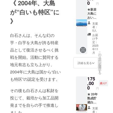
《 2004年、大島
んだ“本
返り年
0
続する
ます）
限り掲
円
希望さ
物の
表 ・
限り掲
・ 七福
載予定
れるお
甕”。 焼
★新居
が“白いも特区”に
ミュー
載予定
芋本舗
／掲載
名前を
酎やウ
⼤島に
ジシャ
／掲載
HPに支
方法：
ご記入
イス
おいで
ンだっ
方法：
》
援者氏
テキス
くださ
キーを
ん
た故・
テキス
名（ペ
ト掲
支援
い）
入れる
や！
白石徹
ト掲
ンネー
者：
載。掲
※20歳未
こと
地域お
さん歌
載。掲
0人
ム可）
載箇所
満の者
で、自
こし協
音源
白石さんは、そんな幻の
載箇所
クレ
お届
はクラ
による
宅で
⼒隊が
（メー
はクラ
け予
ジット
ウド
飲酒は
「追体
新居⼤
芋・白芋を大島が誇る特産
ルにて
定：
ウド
掲載
ファン
法令で
験の熟
島をご
2025
ダウン
ファン
（掲載
ディン
禁止さ
品として復活させるべく挑
年11
成」が
案内
ロード
ディン
期間：
グ御礼
れてい
こ
月
楽しめ
し、夜
URLを
の
グ御礼
2025年
ページ
ます。
戦を開始。活動に賛同する
リ
ます。
は、幻
記載い
タ
ページ
11月
にて掲
20歳未
ー
インテ
の白い
たしま
ン
にて掲
詳細を見る
～、事
地元有志も立ち上がり、
載を予
満の方
を
リアに
も焼酎
す） ・
選
載を予
業が存
定して
はこの
択
も。 ※
を飲み
親子二
す
定して
2004年に大島は国から“白い
続する
おりま
リター
る
以下特
ながら
代物語
おりま
限り掲
す／支
ンを選
175
典 ・20
楽しく
も特区”の認定を受けます。
の動画5
す／支
載予定
援時、
択でき
年振り
交流会
,00
本
援時、
／掲載
残り7
必ず備
ません
返り年
実施特
（メー
0
必ず備
方法：
考欄に
円
その後も白石さんは私財を
表 ・
別プラ
ルにて
考欄に
テキス
掲載を
ミュー
ン ※現
★ 20年
動画閲
掲載を
ト掲
希望さ
投じて、栽培から加工品開
ジシャ
地（JR
熟成貯
覧サイ
希望さ
載。掲
れるお
ンだっ
新居浜
蔵白芋
トの限
れるお
載箇所
名前を
発までを自らの手で推進し
た故・
駅）現
焼酎
定URL
名前を
はクラ
ご記入
支援
白石徹
地集
（30L
を記載
ご記入
ました。
ウド
者：
くださ