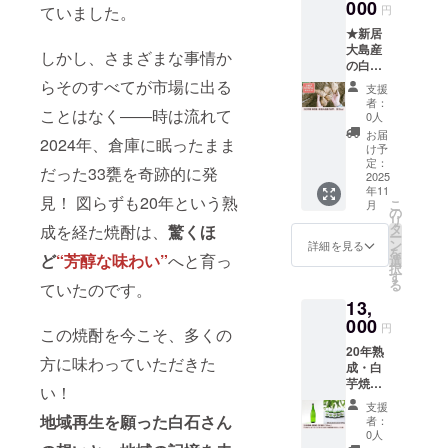
た故・
000
ていました。
円
白石徹
★新居
さん歌
大島産
音源
しかし、さまざまな事情か
の白芋
（メー
（2025
ルにて
らそのすべてが市場に出る
支援
年秋収
ダウン
者：
ことはなく――時は流れて
穫予
ロード
0人
定）≪
URLを
お届
2024年、倉庫に眠ったまま
お酒が
記載い
け予
苦手な
たしま
定：
だった33甕を奇跡的に発
人向け
2025
す） ・
年11
コース
親子二
見！ 図らずも20年という熟
こ
月
≫ 【名
代物語
の
リ
称】白
の動画5
タ
成を経た焼酎は、
驚くほ
ー
芋（七
本
ン
詳細を見る
を
福芋）
ど
“芳醇な味わい”
へと育っ
（メー
選
択
【重
ルにて
す
る
ていたのです。
量】約
動画閲
13,
3kg
覧サイ
【産
000
トの限
円
この焼酎を今こそ、多くの
地】愛
定URL
20年熟
媛県新
を記載
方に味わっていただきた
成・白
居浜市
いたし
芋焼酎
【保存
ます）
い！
（720m
方法】
・ 七福
支援
L/瓶詰
常温保
地域再生を願った白石さん
芋本舗
者：
め）＆
存 ★お
HPに支
0人
クマ笹