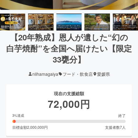
【20年熟成】恩人が遺した“幻の
白芋焼酎”を全国へ届けたい【限定
33甕分】
niihamagaiya
フード・飲食店
愛媛県
現在の支援総額
72,000
円
終了
3
%達成
目標金額
2,000,000
円
支援者数
7
人