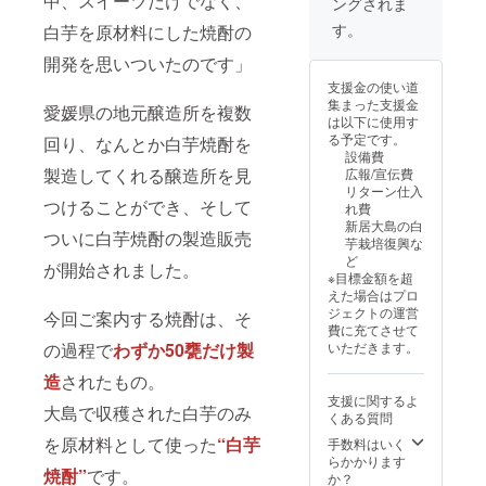
中、スイーツだけでなく、
ングされま
ンネー
なりま
ルにて
ウド
満の方
ム可）
す。 ※
動画閲
ファン
す。
白芋を原材料にした焼酎の
はこの
クレ
支援者
覧サイ
ディン
リター
ジット
様との
トの限
グ御礼
開発を思いついたのです」
ンを選
掲載
連絡方
定URL
ページ
択でき
支援金の使い道
（掲載
法：詳
を記載
にて掲
ません
集まった支援金
愛媛県の地元醸造所を複数
期間：
細は
いたし
載を予
は以下に使用す
2025年
メール
ます）
定して
る予定です。
回り、なんとか白芋焼酎を
11月
で連絡
・ 七福
おりま
設備費
～、事
しま
芋本舗
す／支
製造してくれる醸造所を見
広報/宣伝費
業が存
す。 ※
HPに支
援時、
リターン仕入
続する
七福芋
援者氏
必ず備
つけることができ、そして
れ費
限り掲
本舗の
名（ペ
考欄に
新居大島の白
載予定
HPに
ンネー
掲載を
ついに白芋焼酎の製造販売
芋栽培復興な
／掲載
て、交
ム可）
希望さ
ど
方法：
流会の
クレ
が開始されました。
れるお
※目標金額を超
テキス
模様を
ジット
名前を
えた場合はプロ
ト掲
詳しく
掲載
ご記入
ジェクトの運営
今回ご案内する焼酎は、そ
載。掲
掲載予
（掲載
くださ
費に充てさせて
載箇所
定。
期間：
い）
の過程で
わずか50甕だけ製
いただきます。
はクラ
（掲載
2025年
※20歳未
ウド
期間：
11月
満の者
造
されたもの。
ファン
2025年
～、事
による
支援に関するよ
ディン
11月
業が存
飲酒は
大島で収穫された白芋のみ
くある質問
グ御礼
～、事
続する
法令で
ページ
業が存
限り掲
を原材料として使った
“白芋
禁止さ
手数料はいく
にて掲
続する
載予定
れてい
らかかります
焼酎”
です。
載を予
限り掲
／掲載
ます。
か？