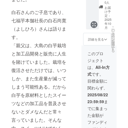
さん歌
合・現
甕）
いたし
くださ
0人
ファン
い）
音源
地解散
（送料
ます）
い）
ディン
お届
※20歳未
（メー
となり
込み）
・ 七福
白石さんのご子息であり、
※20歳未
け予
グ御礼
満の者
ルにて
ます。
※以下特
芋本舗
定：
満の者
ページ
による
七福芋本舗社長の白石尚寛
ダウン
※リター
典 ・20
2025
HPに支
による
にて掲
飲酒は
年10
ロード
ンに
年振り
援者氏
飲酒は
載を予
法令で
こ
月
（よしひろ）さんは語りま
URLを
は、地
返り年
名（ペ
の
法令で
定して
禁止さ
リ
記載い
域おこ
表 ・
ンネー
タ
禁止さ
おりま
れてい
す。
ー
たしま
し協力
ミュー
ム可）
ン
れてい
詳細を見る
す／支
ます。
を
す） ・
隊によ
ジシャ
クレ
選
ます。
援時、
「親父は、大島の白芋栽培
20歳未
択
親子二
る案内
ンだっ
ジット
す
20歳未
必ず備
満の方
る
代物語
料、夜
た故・
掲載
と加工品開発と販売に人生
満の方
このプロ
考欄に
はこの
の動画5
の交流
白石徹
（掲載
はこの
掲載を
リター
ジェクト
本
会飲食
さん歌
を賭けていました。栽培を
期間：
リター
希望さ
ンを選
（メー
代金が
音源
2025年
ンを選
は、
All-In方
れるお
択でき
復活させただけでは、いつ
ルにて
含まれ
（メー
11月
択でき
名前を
ません
式
です。
動画閲
ます。
ルにて
～、事
ませ
ご記入
しか、また生産量が減って
覧サイ
※交通
ダウン
業が存
ん。
目標金額に
くださ
トの限
費・宿
ロード
続する
い）
しまう可能性ある。だから
関わらず、
定URL
泊代は
URLを
限り掲
※20歳未
を記載
含まれ
記載い
載予定
白芋を原材料としたスイー
2025/08/22
満の者
いたし
ており
たしま
／掲載
による
23:59:59
ま
ます）
ませ
す） ・
ツなどの加工品を普及させ
方法：
飲酒は
・ 七福
ん。交
親子二
テキス
でに集まっ
法令で
ないとダメなんだと常々
芋本舗
通費・
代物語
ト掲
禁止さ
た金額が
HPに支
滞在費
の動画5
載。掲
れてい
言っていました。そんな
援者氏
は各自
本
載箇所
ファンディ
ます。
名（ペ
負担と
（メー
はクラ
20歳未