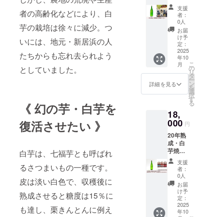
択でき
焼酎
酎
10ml×5
記載い
支援
ません
者の高齢化などにより、白
（1.8L
720mL
本を
たしま
者：
量り売
瓶と、
セット
0人
す） ・
芋の栽培は徐々に減少。つ
り・瓶
新居浜
でお届
親子二
お届
詰め）
生まれ
けしま
け予
代物語
いには、地元・新居浜の人
（送料
の大人
定：
す。 ※
の動画5
込み）
2025
気自然
以下特
本
たちからも忘れ去られよう
年10
※以下特
派入浴
典 ・20
（メー
こ
月
典 ・20
剤・ク
の
としていました。
年振り
ルにて
リ
年振り
マ笹バ
タ
返り年
動画閲
ー
返り年
スエッ
ン
表 ・
詳細を見る
覧サイ
を
表 ・
センス
選
ミュー
トの限
択
ミュー
「あら
す
ジシャ
定URL
る
《 幻の芋・白芋を
ジシャ
いは
ンだっ
を記載
18,
ンだっ
ま」美
た故・
いたし
た故・
000
容バス
復活させたい 》
白石徹
ます）
円
白石徹
エッセ
さん歌
・ 七福
20年熟
さん歌
ンス
音源
芋本舗
成・白
音源
400ml×
（メー
HPに支
芋焼酎
（メー
白芋は、七福芋とも呼ばれ
5本を
ルにて
援者氏
（720m
ルにて
セット
ダウン
名（ペ
支援
るさつまいもの一種です。
L/瓶詰
ダウン
でお届
ロード
者：
ンネー
め）＆
ロード
けしま
0人
URLを
ム可）
皮は淡い白色で、収穫後に
新居浜
URLを
す。 ※
記載い
お届
クレ
の地
記載い
以下特
け予
たしま
ジット
熟成させると糖度は15％に
ビール
たしま
定：
典 ・20
す） ・
掲載
「ひめ
2025
す） ・
年振り
親子二
も達し、栗きんとんに例え
（掲載
年10
ビール
親子二
返り年
代物語
期間：