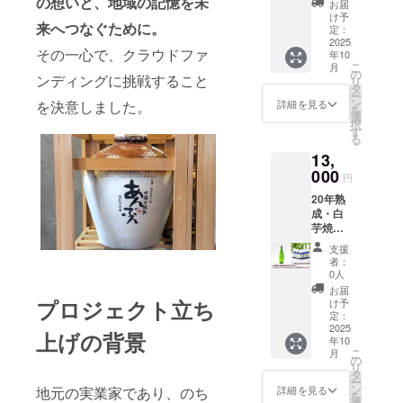
の想いと、地域の記憶を未
まけ特
援者氏
お届
バス
典 ・20
名（ペ
け予
来へつなぐために。
エッセ
年振り
定：
ンネー
ンス
2025
返り年
ム可）
その一心で、クラウドファ
年10
「あら
表 ・
クレ
こ
月
いは
ミュー
の
ジット
ンディングに挑戦すること
リ
ま」美
ジシャ
タ
掲載
ー
容原液
ンだっ
ン
（掲載
を決意しました。
詳細を見る
を
（希釈
た故・
選
期間：
択
用）
白石徹
す
2025年
る
10ml×5
さん歌
11月
13,
本（自
音源
～、事
然派入
000
（メー
業が存
円
浴剤）
ルにて
続する
20年熟
20年熟
ダウン
限り掲
成・白
成され
ロード
載予定
芋焼酎
た白芋
URLを
／掲載
（720m
焼酎
記載い
方法：
支援
L/瓶詰
720mL
たしま
テキス
者：
め） ク
瓶と、
す） ・
0人
ト掲
マ笹バ
新居浜
親子二
載。掲
お届
スエッ
生まれ
プロジェクト立ち
代物語
け予
載箇所
センス
の大人
定：
の動画5
はクラ
「あら
2025
気自然
本
ウド
上げの背景
年10
いは
派入浴
（メー
ファン
こ
月
ま」
剤・ク
の
ルにて
ディン
リ
ペット
マ笹バ
タ
動画閲
グ御礼
ー
版原液
スエッ
ン
覧サイ
詳細を見る
地元の実業家であり、のち
ページ
を
（希釈
センス