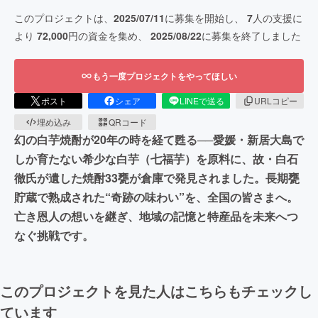
このプロジェクトは、
2025/07/11
に募集を開始し、
7
人の支援に
より
72,000
円の資金を集め、
2025/08/22
に募集を終了しました
もう一度プロジェクトをやってほしい
ポスト
シェア
LINEで送る
URLコピー
埋め込み
QRコード
幻の白芋焼酎が20年の時を経て甦る──愛媛・新居大島で
しか育たない希少な白芋（七福芋）を原料に、故・白石
徹氏が遺した焼酎33甕が倉庫で発見されました。長期甕
貯蔵で熟成された“奇跡の味わい”を、全国の皆さまへ。
亡き恩人の想いを継ぎ、地域の記憶と特産品を未来へつ
なぐ挑戦です。
このプロジェクトを見た人はこちらもチェックし
ています