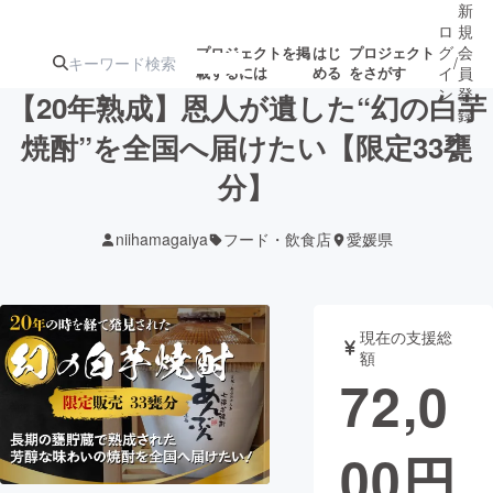
新
ロ
規
グ
会
プロジェクトを掲
はじ
プロジェクト
/
載するには
める
をさがす
イ
員
ン
登
【20年熟成】恩人が遺した“幻の白芋
録
焼酎”を全国へ届けたい【限定33甕
分】
人気のプロ
注目のリ
注目の新着プロ
募集終了が近いプ
もうすぐ公開
ジェクト
ターン
ジェクト
ロジェクト
されます
niihamagaiya
フード・飲食店
愛媛県
アート・写真
音楽
現在の支援総
テクノロジー・ガジェット
ゲーム・サ
額
72,0
映像・映画
書籍・雑誌
00
円
ビジネス・起業
チャレンジ