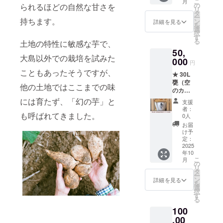
こ
月
各種6本
代物語
の
られるほどの自然な甘さを
表 ・
の動画5
2025年
リ
セッ
の動画5
タ
ミュー
本
11月
ー
ト」 20
持ちます。
本
ン
ジシャ
詳細を見る
（メー
～、事
を
年熟成
（メー
選
ンだっ
ルにて
業が存
択
された
ルにて
す
た故・
動画閲
続する
る
土地の特性に敏感な芋で、
白芋焼
動画閲
白石徹
覧サイ
限り掲
50,
酎
覧サイ
さん歌
トの限
載予定
大島以外での栽培を試みた
720mL
000
トの限
音源
定URL
円
／掲載
瓶と、
定URL
（メー
を記載
こともあったそうですが、
方法：
★ 30L
新居浜
を記載
ルにて
いたし
テキス
甕（空
の地
いたし
ダウン
他の土地ではここまでの味
ます）
ト掲
のカ
ビール
ます）
ロード
・ 七福
載。掲
メ）
「ひめ
には育たず、「幻の芋」と
・ 七福
URLを
芋本舗
支援
載箇所
（送料
ビー
芋本舗
記載い
者：
HPに支
はクラ
込み）
も呼ばれてきました。
ル」各
HPに支
0人
たしま
援者氏
ウド
※こちら
種6本
援者氏
す） ・
お届
名（ペ
ファン
のリ
セット
名（ペ
け予
親子二
ンネー
ディン
ターン
（愛媛
定：
ンネー
代物語
ム可）
グ御礼
品は、
2025
果汁食
ム可）
の動画5
クレ
ページ
年10
お酒の
品製
クレ
本
ジット
にて掲
こ
月
入って
造）を
の
ジット
（メー
掲載
載を予
リ
いない
セット
タ
掲載
ルにて
（掲載
定して
ー
空カメ
でお届
ン
（掲載
詳細を見る
動画閲
期間：
おりま
を
となり
けしま
選
期間：
覧サイ
2025年
す／支
択
ます。
す。 ※
す
2025年
トの限
11月
援時、
る
熟成酒
以下特
11月
定URL
～、事
必ず備
100
が20年
典 ・20
～、事
を記載
業が存
考欄に
染み込
,00
年振り
業が存
いたし
続する
掲載を