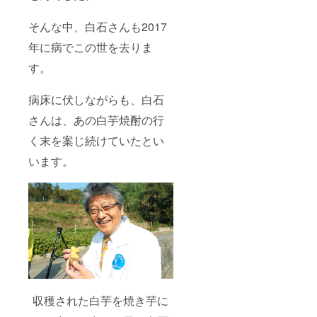
載を希
による
望され
飲酒は
そんな中、白石さんも2017
ない場
法令で
合もそ
禁止さ
年に病でこの世を去りま
の旨を
れてい
備考欄
ます。
す。
にご記
20歳未
入お願
満の方
いしま
はこの
病床に伏しながらも、白石
す）
リター
※2025
ンを選
さんは、あの白芋焼酎の行
年11月
択でき
く末を案じ続けていたとい
～12月
ませ
開催を
ん。
います。
予定し
ており
ます。
※交流会
は、新
居浜市
内の飲
食店で
開催を
予定し
ており
ます。
収穫された白芋を焼き芋に