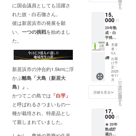
選
トの限
にて掲
択
用）
「あら
に国会議員としても活躍さ
す
定URL
載を予
る
10ml×5
いは
を記載
定して
15,
れた故・白石徹さん。
本
ま」希
いたし
おりま
（ペッ
000
釈用美
ます）
す／支
円
彼は新居浜市の発展を願
ト用自
容原液
援時、
20年熟
然派入
10ml×5
必ず備
い、
一つの挑戦
を始めまし
成・白
浴剤）
本を
考欄に
芋焼酎
20年熟
セット
掲載を
た。
（720m
成され
でお届
希望さ
支援
L/瓶詰
た白芋
けしま
者：
れるお
め）＆
焼酎
す。 ※
0人
名前を
クマ笹
720mL
以下特
お届
ご記入
バス
瓶と、
典 ・20
け予
くださ
エッセ
新居浜
定：
年振り
新居浜市の沖合約1.5kmに浮
い）
ンス
2025
生まれ
返り年
※20歳未
年11
「あら
の大人
かぶ
離島「大島（新居大
表 ・
満の者
こ
月
いは
気自然
の
ミュー
による
リ
島）」
。
ま」美
派入浴
タ
ジシャ
飲酒は
ー
容バス
剤・ク
ン
ンだっ
詳細を見る
法令で
を
かつてこの島では
「白芋」
エッセ
マ笹バ
選
た故・
禁止さ
択
ンス
スエッ
す
白石徹
れてい
と呼ばれるさつまいもの一
る
400ml
センス
さん歌
ます。
17,
（自然
「あら
音源
種が栽培され、特産品とし
20歳未
派入浴
000
いは
（メー
円
満の方
剤） 20
ま」の
て親しまれていました。
ルにて
はこの
★ 20年
年熟成
ペット
ダウン
リター
熟成貯
された
版希釈
ロード
ンを選
蔵白芋
白芋焼
しかし、農地の荒廃や生産
用原液
URLを