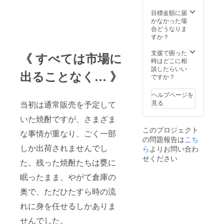
定して
載予定
方法：
20歳未
おりま
／掲載
テキス
満の方
目標金額に届
す／支
方法：
ト掲
はこの
かなかった場
援時、
テキス
載。掲
リター
合どうなりま
必ず備
ト掲
載箇所
ンを選
すか？
考欄に
載。掲
はクラ
択でき
掲載を
載箇所
ウド
ません
支援で困った
《 すべては市場に
希望さ
はクラ
ファン
時はどこに相
れるお
ウド
ディン
談したらいい
出ることなく… 》
名前を
ファン
グ御礼
ですか？
ご記入
ディン
ページ
くださ
グ御礼
にて掲
ヘルプページを
い）
ページ
載を予
見る
当初は通常販売を予定して
にて掲
定して
載を予
おりま
いた焼酎ですが、さまざま
定して
す／支
このプロジェクト
おりま
援時、
な事情が重なり、ごく一部
の問題報告は
す／支
必ず備
こち
しか出荷されませんでし
援時、
考欄に
ら
よりお問い合わ
必ず備
掲載を
せください
た。残った焼酎たちは甕に
考欄に
希望さ
掲載を
れるお
眠ったまま、やがて倉庫の
希望さ
名前を
れるお
ご記入
奥で、ただひたすら時の流
名前を
くださ
ご記入
い）
れに身を任せるしかありま
くださ
※20歳未
い／掲
満の者
せんでした。