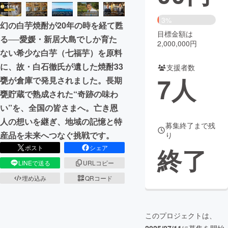
まちづくり・地域活性化
3%
幻の白芋焼酎が20年の時を経て甦
目標金額は
る──愛媛・新居大島でしか育た
2,000,000円
CAMPFIRE for Social Good
CAMPFIRE Creation
ない希少な白芋（七福芋）を原料
CAMPFIREふるさと納税
machi-ya
コミュニティ
に、故・白石徹氏が遺した焼酎33
支援者数
7
人
甕が倉庫で発見されました。長期
甕貯蔵で熟成された“奇跡の味わ
い”を、全国の皆さまへ。亡き恩
人の想いを継ぎ、地域の記憶と特
募集終了まで残
産品を未来へつなぐ挑戦です。
り
終了
ポスト
シェア
LINEで送る
URLコピー
埋め込み
QRコード
このプロジェクトは、