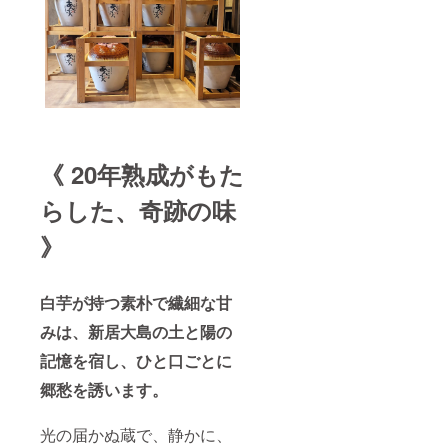
《 20年熟成がもた
らした、奇跡の味
》
白芋が持つ素朴で繊細な甘
みは、新居大島の土と陽の
記憶を宿し、ひと口ごとに
郷愁を誘います。
光の届かぬ蔵で、静かに、