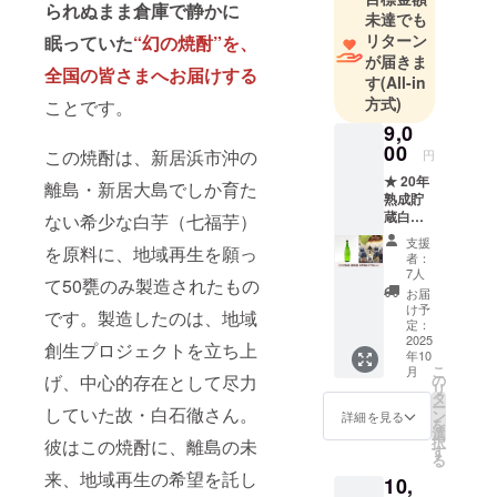
られぬまま倉庫で静かに
未達でも
リターン
眠っていた
“幻の焼酎”を、
が届きま
全国の皆さまへお届けする
す
(All-in
方式)
ことです。
9,0
00
この焼酎は、新居浜市沖の
円
★ 20年
離島・新居大島でしか育た
熟成貯
蔵白芋
ない希少な白芋（七福芋）
焼酎
支援
を原料に、地域再生を願っ
（720m
者：
L量り売
7人
て50甕のみ製造されたもの
り・瓶
お届
詰め）
け予
です。製造したのは、地域
（送料
定：
込み）
2025
創生プロジェクトを立ち上
年10
※以下特
こ
月
典 ・20
げ、中心的存在として尽力
の
リ
年振り
タ
ー
していた故・白石徹さん。
返り年
ン
詳細を見る
を
表 ・
選
択
彼はこの焼酎に、離島の未
ミュー
す
る
ジシャ
来、地域再生の希望を託し
10,
ンだっ