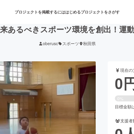
プロジェクトを掲載するには
はじめる
プロジェクトをさがす
来あるべきスポーツ環境を創出！運
oberusc
スポーツ
秋田県
注目のリターン
注目の新着プロジェクト
募集終了が近いプロジェクト
も
現在の
音楽
舞台・パフォーマンス
0
ゲーム・サービス開発
フード・飲食店
0%
書籍・雑誌出版
アニメ・漫画
目標金額は6
支援者
チャレンジ
ビューティー・ヘルスケ
0