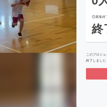
募集終
CAMPFIRE for Social Good
CAMPFIRE Creation
終
CAMPFIREふるさと納税
machi-ya
コミュニティ
このプロジェ
終了しました