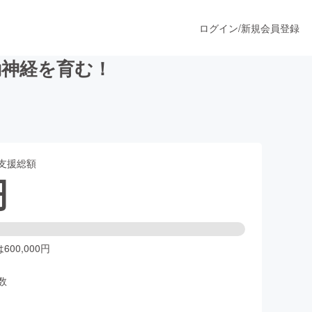
ログイン
/
新規会員登録
動神経を育む！
うすぐ公開されます
支援総額
プロダクト
円
ファッション
スポーツ
00,000円
数
ア
ソーシャルグッド
人