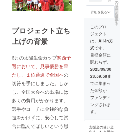
持ち、今後の抱
を込め
の
なっています。
リ
負など、選手達
てお礼
タ
・収録時間：約
ー
のこれからを知
メール
ン
詳細を見る
10分間 ・提供方
を
れる貴重な寄せ
（デー
選
法：メールに
択
書きを提供しま
タ） ②
す
URLを記載しま
る
す。 ・提供方
芦屋ラ
このプロ
す。 ③選手達の
プロジェクト立ち
法：メールに
グビー
直筆寄せ書き
ジェクト
PDFを添付しま
スクー
メッセージ
す。 ※このリ
上げの背景
ルオリ
は、
All-In方
（データ）《予
ターンは5,000円
ジナル
定内容》…支え
式
です。
のリターンと同
動画
てくださった
じ内容です。
（デー
目標金額に
方々へのお礼や
6月の太陽生命カップ
関西予
タ）
大会終了後の気
関わらず、
《予定
持ち、今後の抱
選において、見事優勝を果
内容》
2025/09/30
負など、選手達
…歓喜
のこれからを知
たし、１位通過で全国へ
の
23:59:59
ま
の関西
れる貴重な寄せ
予選大
切符を手にしました。しか
でに集まっ
書きを提供しま
会！他
す。 ・提供方
た金額が
試合＆
し、全国大会への出場には
法：メールに
練習風
ファンディ
PDFを添付しま
多くの費用がかかります。
景や、
す。 ※このリ
ングされま
選手達
ターンは3,000円
選手やコーチに金銭的な負
の情熱
す。
のリターンと同
が伝わ
じ内容です。
担をかけずに、安心して試
る写真
100枚程
合に臨んでほしいという思
支援金の使い道
度。ア
集まった支援金