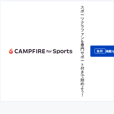
ス
ポ
ー
ツ
ク
ラ
フ
ァ
ン
を
専
門
掲載
無料
サ
ポ
ー
ト
付
き
で
始
め
よ
う
！