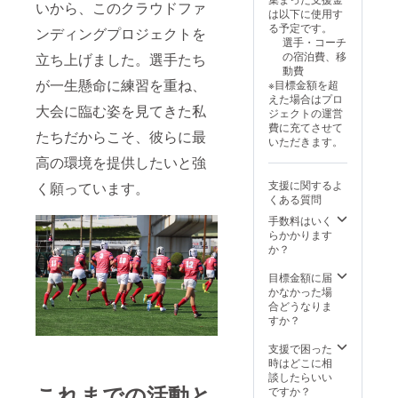
タック
いから、このクラウドファ
は以下に使用す
シー
る予定です。
ンディングプロジェクトを
ン、ト
選手・コーチ
ライ
の宿泊費、移
立ち上げました。選手たち
シーン
動費
等見ど
が一生懸命に練習を重ね、
※目標金額を超
ころ満
えた場合はプロ
載のス
大会に臨む姿を見てきた私
ジェクトの運営
ポット
費に充てさせて
動画。
たちだからこそ、彼らに最
いただきます。
スクー
高の環境を提供したいと強
ル全体
で応援
支援に関するよ
く願っています。
送り出
くある質問
してく
れた壮
手数料はいく
行会動
らかかります
画、そ
か？
して全
国大会
目標金額に届
終了後
かなかった場
の御礼
合どうなりま
動画な
すか？
どを盛
り込ん
支援で困った
だ内容
時はどこに相
となっ
談したらいい
これまでの活動と
ていま
ですか？