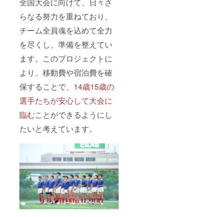
全国大会に向けて、日々さ
ち、今
後の抱
らなる努力を重ねており、
負な
ど、選
チーム全員魂を込めて全力
手達の
これか
を尽くし、準備を整えてい
らを知
れる貴
ます。このプロジェクトに
重な寄
より、移動費や宿泊費を確
せ書き
を提供
保することで、
14歳15歳の
しま
す。 ・
選手たちが安心して大会に
提供方
法：
臨む
ことができるようにし
メール
にPDF
たいと考えています。
を添付
しま
す。 ④
芦屋ラ
グビー
スクー
ル特製
ステッ
カー2枚
セット
正方形