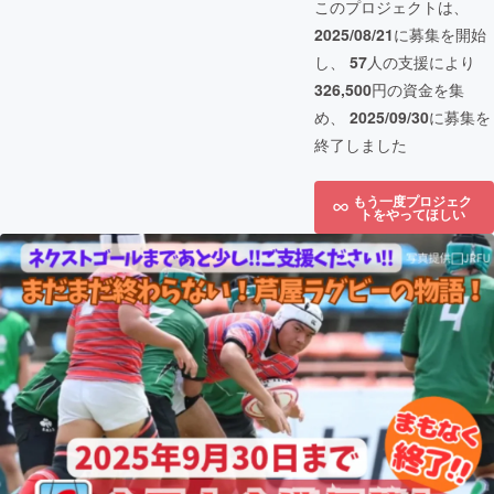
このプロジェクトは、
2025/08/21
に募集を開始
し、
57
人の支援により
326,500
円の資金を集
め、
2025/09/30
に募集を
終了しました
もう一度プロジェク
トをやってほしい