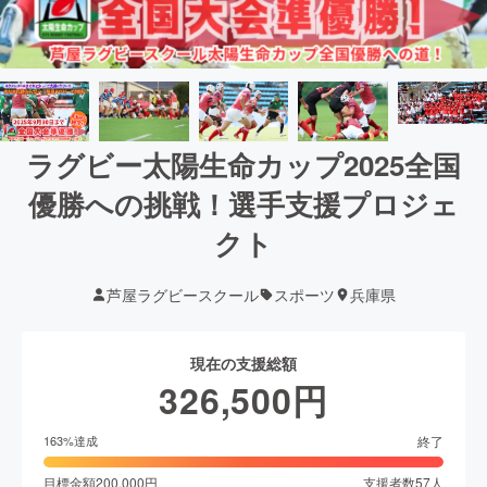
ラグビー太陽生命カップ2025全国
優勝への挑戦！選手支援プロジェ
クト
芦屋ラグビースクール
スポーツ
兵庫県
現在の支援総額
326,500
円
終了
163
%達成
目標金額
200,000
円
支援者数
57
人