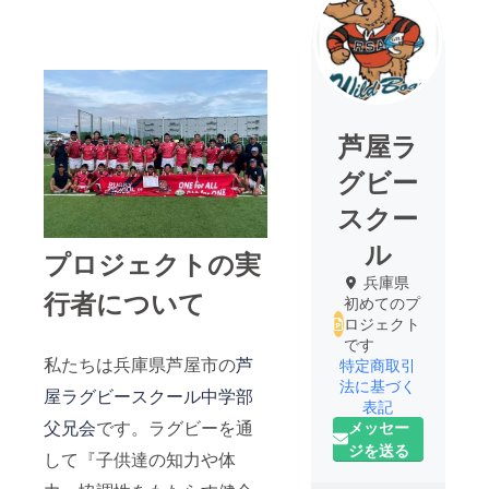
芦屋ラ
グビー
スクー
ル
プロジェクトの実
兵庫県
行者について
初めてのプ
ロジェクト
です
私たちは兵庫県芦屋市の
芦
特定商取引
法に基づく
屋ラグビースクール中学部
表記
父兄会
です。ラグビーを通
メッセー
ジを送る
して『子供達の知力や体