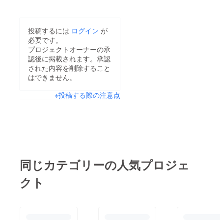
のほどよろしくお願い
気持ちは全員から感じ
U13、U14の交流戦が
致します。芦屋ラグ
とれます。こちらの寄
あり、その後に打ち上
ビースクールクラファ
投稿するには
ログイン
が
せ書きをPDFデータに
げ参加。三年生も選抜
ン部一同
必要です。
し、皆様のもとへメー
組はセレクションの後
プロジェクトオーナーの承
ルで送らせていただく
認後に掲載されます。承認
に参加と、それぞれの
予定にしております。
された内容を削除すること
ステージは慌ただしく
はできません。
クラファン部上げてご
始まっています。会の
用意しておりますので
※投稿する際の注意点
最後には、皆様の元に
もうしばらくお待ち頂
お届け予定の『芦屋ラ
けたらと思います！
グビースクール全国優
勝への道！動画』をみ
んなで鑑賞しました。
父兄の中にはあのお祭
同じカテゴリーの人気プロジェ
り騒ぎを思い出し涙す
クト
るママ達も。息子達の
中学ラグビーに一旦区
切りがついた寂しさに
まだ慣れませんね。た