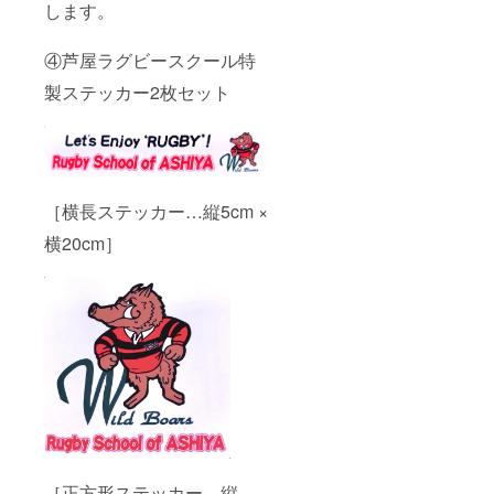
します。
④芦屋ラグビースクール特
製ステッカー2枚セット
［横長ステッカー…縦5cm ×
横20cm］
［正方形ステッカー…縦