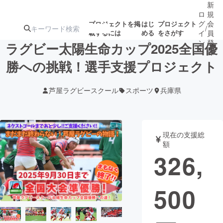
新
ロ
規
グ
会
プロジェクトを掲
はじ
プロジェクト
/
載するには
める
をさがす
イ
員
ン
登
ラグビー太陽生命カップ2025全国優
録
勝への挑戦！選手支援プロジェクト
人気のプロ
注目のリ
注目の新着プロ
募集終了が近いプ
もうすぐ公開
芦屋ラグビースクール
スポーツ
兵庫県
ジェクト
ターン
ジェクト
ロジェクト
されます
アート・写真
音楽
現在の支援総
額
326,
テクノロジー・ガジェット
ゲーム・サ
500
映像・映画
書籍・雑誌
ビジネス・起業
チャレンジ