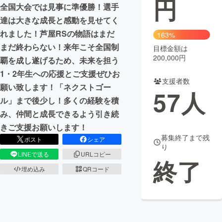
円
全国大会では見事に準優勝！選手
まちづくり・地域活性化
達は大きな成長と感動を見せてく
れました！芦屋RSの物語はまだ
163%
まだ終わらない！来年こそ全国制
目標金額は
CAMPFIRE for Social Good
CAMPFIRE Creation
200,000円
覇を成し遂げるため、未来を担う
CAMPFIREふるさと納税
machi-ya
コミュニティ
1・2年生への応援とご支援ぜひお
支援者数
願い致します！「ネクストゴー
57
人
ル」まで後少し！多くの経験を積
み、仲間と成長できるよう引き続
きご支援お願いします！
募集終了まで残
ポスト
シェア
り
LINEで送る
URLコピー
終了
埋め込み
QRコード