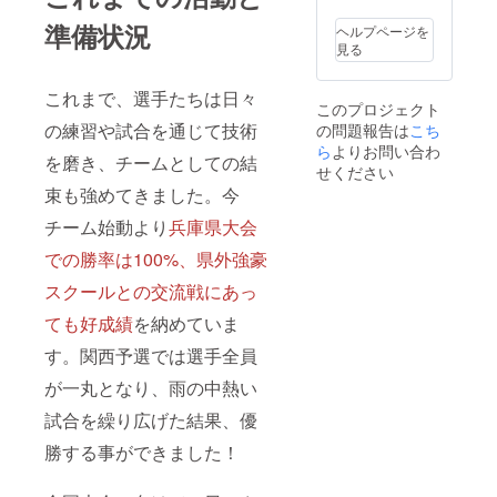
す。 ・
収録時
準備状況
ヘルプページを
間：約
見る
10分間
・提供
方法：
これまで、選手たちは日々
このプロジェクト
メール
の練習や試合を通じて技術
の問題報告は
にURL
こち
を記載
ら
よりお問い合わ
を磨き、チームとしての結
しま
せください
す。 ③
束も強めてきました。今
選手達
の直筆
チーム始動より
兵庫県大会
寄せ書
きメッ
での勝率は100%、県外強豪
セージ
スクールとの交流戦にあっ
（デー
タ）
ても好成績
を納めていま
《予定
内容》
す。関西予選では選手全員
…支え
てくだ
が一丸となり、雨の中熱い
さった
方々へ
試合を繰り広げた結果、優
のお礼
や大会
勝する事ができました！
終了後
の気持