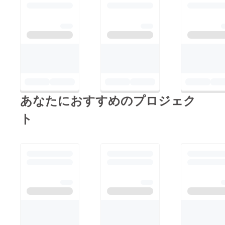
だ、新生芦屋RS中学
部はもう走り出してい
ます！皆様、来年へ続
く全国への道を！新し
いチームをぜひ暖かい
気持ちで応援してくだ
さい！よろしくお願い
あなたにおすすめのプロジェク
致します！
ト