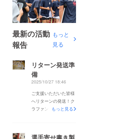
最新の活動
もっと
報告
見る
リターン発送準
備
2025/10/27 18:46
ご支援いただいた皆様
へリターンの発送！ク
ラファン部と有志のマ
もっと見る
マ達で心を込めて準備
を進めています！たく
さんの応援！支援！
選手寄せ書き製