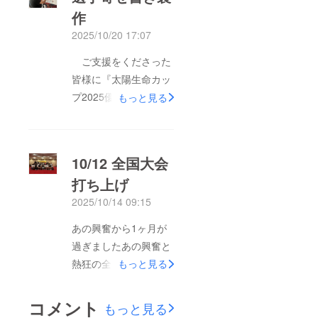
メッセージ！クラファ
作
ンページのシェアな
2025/10/20 17:07
ど、本当に本当にあり
がとうございました！
ご支援をくださった
この半年間、手探りの
皆様に『太陽生命カッ
中クラウドファンディ
プ2025優勝への道』
もっと見る
ングに挑戦し、皆様の
ご支援くださいました
温かい一助に心を震わ
皆様に向け、芦屋ラグ
せる経験ができました
ビースクール中学部を
10/12 全国大会
ことを心よりお礼申し
代表し30名のエント
上げます。これからも
打ち上げ
リーメンバーが心を込
芦屋ラグビースクール
2025/10/14 09:15
めて寄せ書きをしま
中学部は走り続けま
た。グランドで観ると
あの興奮から1ヶ月が
す！皆様に愛され、
頼もしい選手達も、い
過ぎましたあの興奮と
ファンになっていただ
ざ字を書かせると普通
熱狂の全国大会からも
もっと見る
けるチームにしていき
の男子中学生…個性的
う1ヶ月が過ぎようと
たいと思っておりま
で拙い文字が並びまし
しています。一、二年
す！どうか末長く応援
コメント
もっと見る
たが、皆様への感謝の
生は午前の練習後に