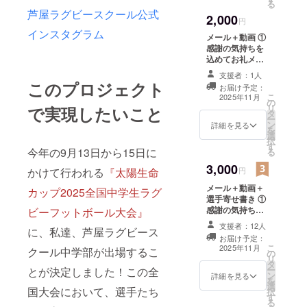
る
や、選手達の情
芦屋ラグビースクール公式
2,000
熱が伝わる写真
円
100枚程度。ア
インスタグラム
メール＋動画 ①
タックシーン、
感謝の気持ちを
トライシーン等
込めてお礼メー
見どころ満載の
ル（データ） ②
スポット動画。
支援者：1人
芦屋ラグビース
このプロジェクト
スクール全体で
お届け予定：
クールオリジナ
こ
応援送り出して
2025年11月
の
ル動画（デー
リ
で実現したいこと
くれた壮行会動
タ
タ）《予定内
ー
画、そして全国
ン
容》…歓喜の関
詳細を見る
を
大会終了後の御
選
西予選大会！他
択
礼動画などを盛
す
試合＆練習風景
今年の9月13日から15日に
る
り込んだ内容と
や、選手達の情
なっています。
3,000
熱が伝わる写真
かけて行われる
『太陽生命
円
・収録時間：約
100枚程度。ア
10分間 ・提供方
メール＋動画＋
カップ2025全国中学生ラグ
タックシーン、
法：メールに
選手寄せ書き ①
トライシーン等
URLを記載しま
感謝の気持ちを
ビーフットボール大会』
見どころ満載の
す。 ※このリ
込めてお礼メー
スポット動画。
支援者：12人
ターンは2,000円
に、私達、芦屋ラグビース
ル（データ） ②
スクール全体で
お届け予定：
のリターンと同
芦屋ラグビース
応援送り出して
こ
2025年11月
クール中学部が出場するこ
じ内容です。
の
クールオリジナ
くれた壮行会動
リ
タ
ル動画（デー
画、そして全国
ー
とが決定しました！この全
ン
タ）《予定内
詳細を見る
大会終了後の御
を
選
容》…歓喜の関
礼動画などを盛
国大会において、選手たち
択
す
西予選大会！他
り込んだ内容と
る