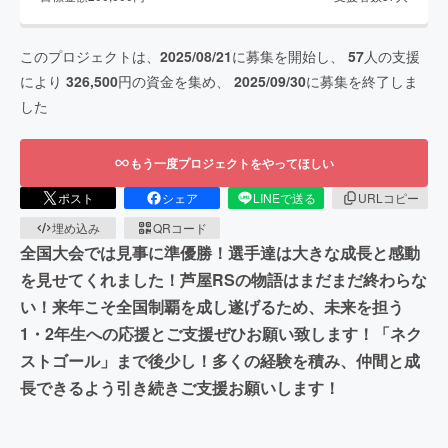
このプロジェクトは、
2025/08/21
に募集を開始し、
57
人の支援
により
326,500
円の資金を集め、
2025/09/30
に募集を終了しま
した
もう一度プロジェクトをやってほしい
ポスト
シェア
LINEで送る
URLコピー
埋め込み
QRコード
全国大会では見事に準優勝！選手達は大きな成長と感動
を見せてくれました！芦屋RSの物語はまだまだ終わらな
い！来年こそ全国制覇を成し遂げるため、未来を担う
1・2年生への応援とご支援ぜひお願い致します！「ネク
ストゴール」まで後少し！多くの経験を積み、仲間と成
長できるよう引き続きご支援お願いします！