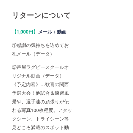
タイ
プ…縦
7.5cm ×
リターンについて
横8cm
横長タ
イプ
… 縦
【1,000円】
メール＋動画
5cm ×
横20cm
・提供
①感謝の気持ちを込めてお
方法：
礼メール（データ）
封書で
お届け
致しま
②芦屋ラグビースクールオ
すので
ご住
リジナル動画（データ）
所・お
名前の
《予定内容》…歓喜の関西
記入を
お願い
予選大会！他試合＆練習風
しま
景や、選手達の頑張りが伝
す。
わる写真100枚程度。アタッ
クシーン、トライシーン等
見どころ満載のスポット動