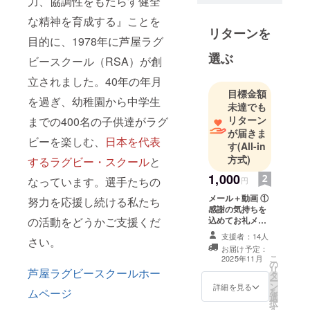
力、協調性をもたらす健全
な精神を育成する』ことを
リターンを
目的に、1978年に芦屋ラグ
選ぶ
ビースクール（RSA）が創
立されました。40年の年月
目標金額
を過ぎ、幼稚園から中学生
未達でも
リターン
までの400名の子供達がラグ
が届きま
ビーを楽しむ、
日本を代表
す
(All-in
方式)
するラグビー・スクール
と
1,000
なっています。選手たちの
円
メール＋動画 ①
努力を応援し続ける私たち
感謝の気持ちを
の活動をどうかご支援くだ
込めてお礼メー
ル（データ） ②
支援者：14人
さい。
芦屋ラグビース
お届け予定：
クールオリジナ
こ
2025年11月
の
ル動画（デー
リ
芦屋ラグビースクール
ホー
タ
タ）《予定内
ー
ン
容》…歓喜の関
詳細を見る
ムページ
を
選
西予選大会！他
択
す
試合＆練習風景