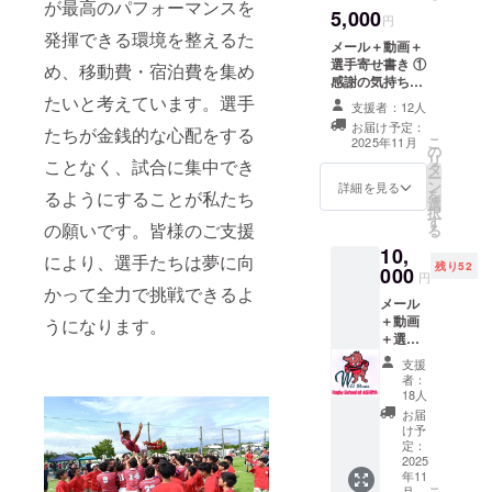
試合＆練習風景
が最高のパフォーマンスを
なっています。
5,000
や、選手達の情
円
・収録時間：約
発揮できる環境を整えるた
熱が伝わる写真
10分間 ・提供方
メール＋動画＋
100枚程度。ア
法：メールに
選手寄せ書き ①
め、移動費・宿泊費を集め
タックシーン、
URLを記載しま
感謝の気持ちを
トライシーン等
す。 ※このリ
込めてお礼メー
たいと考えています。選手
見どころ満載の
支援者：12人
ターンは1,000円
ル（データ） ②
スポット動画。
お届け予定：
のリターンと同
たちが金銭的な心配をする
芦屋ラグビース
こ
スクール全体で
2025年11月
じ内容です。
の
クールオリジナ
リ
応援送り出して
ことなく、試合に集中でき
タ
ル動画（デー
ー
くれた壮行会動
ン
タ）《予定内
詳細を見る
を
るようにすることが私たち
画、そして全国
選
容》…歓喜の関
択
大会終了後の御
す
西予選大会！他
の願いです。皆様のご支援
る
礼動画などを盛
試合＆練習風景
り込んだ内容と
10,
や、選手達の情
により、選手たちは夢に向
なっています。
残り52
000
熱が伝わる写真
円
・収録時間：約
かって全力で挑戦できるよ
100枚程度。ア
10分間 ・提供方
メール
タックシーン、
法：メールに
＋動画
うになります。
トライシーン等
URLを記載しま
＋選手
見どころ満載の
す。 ③選手達の
寄せ書
スポット動画。
支援
直筆寄せ書き
き＋オ
スクール全体で
者：
メッセージ
リジナ
18人
応援送り出して
（データ）《予
ルス
くれた壮行会動
お届
定内容》…支え
テッ
け予
画、そして全国
てくださった
カー ①
定：
大会終了後の御
方々へのお礼や
感謝の
2025
礼動画などを盛
大会終了後の気
年11
気持ち
り込んだ内容と
こ
月