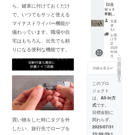
があり
【2点
ら、鍵束に付けておくだけ
性もご
ます。
セット
ざいま
【注意
で、いつでもサッと使える
早割
す。ご
書き】
22%OF
了承く
「正当
支援
マイナスドライバー機能が
F】 チ
ださ
な理由
者：
タン製
い。 ※
なく刃
3人
備わっています。職場や自
マルチ
ご注文
物を携
お届
ツール
状況、
帯する
け予
宅はもちろん、出先でも頼
×2 一般
使用部
定：
行為
販売予
2025
材の供
りになる便利な機能です。
は、銃
年08
定価
給状
砲刀剣
こ
月
格：
況、製
の
類所持
リ
9,960円
造工程
タ
等取締
ー
(税込) ※
上の都
ン
法第22
詳細を見る
を
消費税
合等に
選
条及び
択
込み ※
より出
す
軽犯罪
る
デザイ
荷時期
法第1条
このプロ
ン・仕
が遅れ
第2号に
ジェクト
様は変
る場合
より禁
更にな
があり
止され
は、
All-In方
る可能
ます。
ていま
式
です。
性もご
【注意
す。 ま
ざいま
書き】
た、18
目標金額に
す。ご
「正当
歳未満
買い物をした時にタグを外
関わらず、
了承く
な理由
の方は
ださ
なく刃
本プロ
2025/07/31
したい、旅行先でロープを
い。 ※
物を携
ジェク
23:59:59
ま
ご注文
帯する