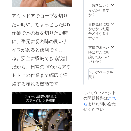
軽犯罪
手数料はいく
法第1条
らかかります
第2号に
か？
アウトドアでロープを切り
より禁
止され
たい時や、ちょっとしたDIY
目標金額に届
ていま
かなかった場
作業で木の枝を切りたい時
す。 ま
合どうなりま
た、18
すか？
に、手元に切れ味の良いナ
歳未満
の方は
支援で困った
イフがあると便利ですよ
本プロ
時はどこに相
ジェク
談したらいい
ね。安全に収納できる設計
トを支
ですか？
援する
だから、日常のDIYからアウ
ことは
ヘルプページを
できま
トドアの作業まで幅広く活
見る
せん。
躍する頼れる機能です！
このプロジェクト
の問題報告は
こち
ら
よりお問い合わ
せください