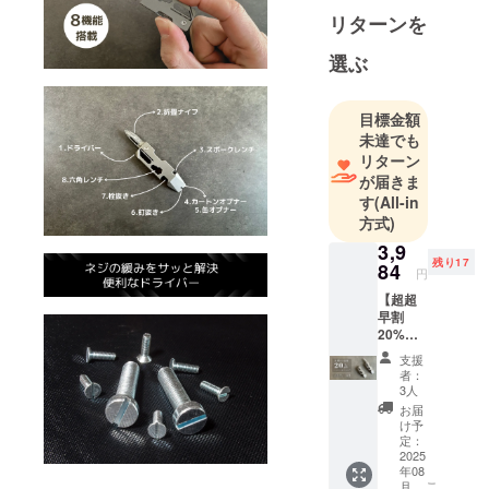
新的な商品
リターンを
を通じて、
お客様の生
選ぶ
活をより便
利で快適に
目標金額
するお手伝
未達でも
いをしてい
リターン
ます。
が届きま
す
(All-in
方式)
実用的でデ
ザインにも
3,9
残り17
84
こだわった
円
商品を提供
【超超
早割
し、これま
20%OF
でにない新
F】 チ
支援
しい価値を
タン製
者：
マルチ
提案しま
3人
ツール
お届
す。お客様
×1 一般
け予
の日常を豊
販売予
定：
定価
2025
かにするこ
年08
格：
こ
とが私たち
月