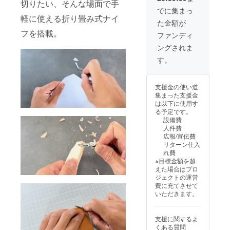
トを支
切りたい、そんな場面で手
状況、
行為
援する
でに集まっ
使用部
は、銃
軽に使える折り畳み式ナイ
ことは
た金額が
材の供
砲刀剣
できま
フを搭載。
給状
類所持
せん。
ファンディ
況、製
等取締
ングされま
造工程
法第22
上の都
条及び
す。
合等に
軽犯罪
より出
法第1条
荷時期
第2号に
支援金の使い道
が遅れ
より禁
集まった支援金
る場合
止され
は以下に使用す
があり
ていま
る予定です。
ます。
す。 ま
設備費
【注意
た、18
人件費
書き】
歳未満
広報/宣伝費
「正当
の方は
リターン仕入
な理由
本プロ
れ費
なく刃
ジェク
※目標金額を超
物を携
トを支
えた場合はプロ
帯する
援する
ジェクトの運営
行為
ことは
費に充てさせて
は、銃
できま
いただきます。
砲刀剣
せん。
類所持
等取締
支援に関するよ
法第22
くある質問
条及び