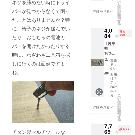
4,980円
の
ネジを締めたい時にドライ
リ
(税込) ※
の目標であ
タ
ー
消費税
バーが見つからなくて困っ
ン
詳細を見る
り、これか
を
込み ※
選
択
たことはありませんか？特
らも未来に
デザイ
す
る
ン・仕
向けて、さ
に、椅子のネジが緩んでい
4,0
様は変
残り
らに良い商
更にな
84
100
円
たり、おもちゃの電池カ
品をお届け
る可能
【超早
性もご
バーを開けたかったりする
し続けま
割
ざいま
す。
18%OF
す。ご
時に、わざわざ工具箱を探
F】 チ
了承く
支援
タン製
しに行くのは面倒ですよ
ださ
者：
マルチ
い。 ※
0人
ね。
ツール
ご注文
お届
×1 一般
状況、
け予
販売予
使用部
定：
定価
2025
材の供
年08
格：
給状
こ
月
4,980円
況、製
の
リ
(税込) ※
造工程
タ
ー
消費税
上の都
ン
詳細を見る
を
込み ※
合等に
選
択
デザイ
より出
す
る
ン・仕
荷時期
7,7
様は変
が遅れ
残り27
更にな
69
る場合
チタン製マルチツールな
円
る可能