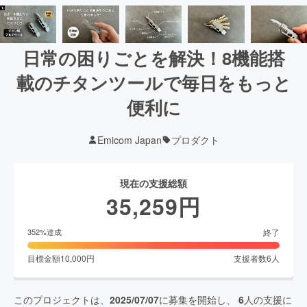
日常の困りごとを解決！8機能搭
載のチタンツールで毎日をもっと
便利に
Emicom Japan
プロダクト
現在の支援総額
35,259
円
終了
352
%達成
目標金額
10,000
円
支援者数
6
人
このプロジェクトは、
2025/07/07
に募集を開始し、
6
人の支援に