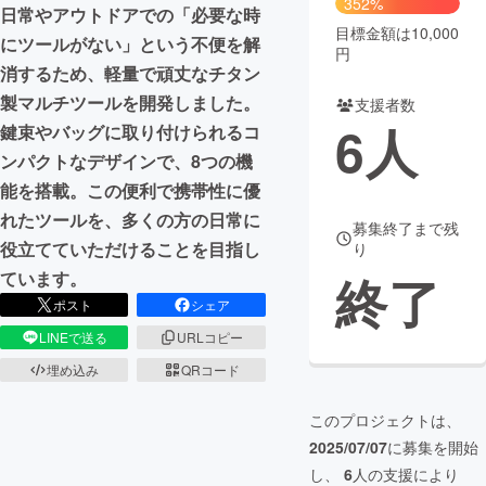
352%
日常やアウトドアでの「必要な時
目標金額は10,000
まちづくり・地域活性化
にツールがない」という不便を解
円
消するため、軽量で頑丈なチタン
製マルチツールを開発しました。
支援者数
CAMPFIRE for Social Good
CAMPFIRE Creation
6
人
鍵束やバッグに取り付けられるコ
CAMPFIREふるさと納税
machi-ya
コミュニティ
ンパクトなデザインで、8つの機
能を搭載。この便利で携帯性に優
れたツールを、多くの方の日常に
募集終了まで残
役立てていただけることを目指し
り
終了
ています。
ポスト
シェア
LINEで送る
URLコピー
埋め込み
QRコード
このプロジェクトは、
2025/07/07
に募集を開始
し、
6
人の支援により