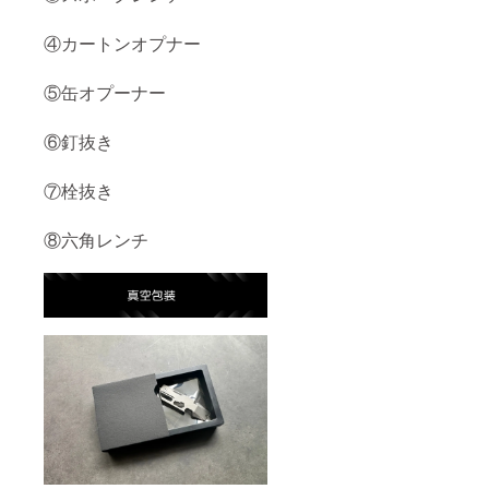
④カートンオプナー
⑤缶オプーナー
⑥釘抜き
⑦栓抜き
⑧六角レンチ