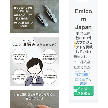
Emico
m
Japan
埼玉県
他に121件
のプロジェ
クトを掲載
しています
初めまし
て、株式会
社エミコム
です。私た
特定商取引
ちは「新し
法に基づく
いアイディ
表記
メッセー
アが、日常
ジを送る
を変える」
という考え
のもと、革