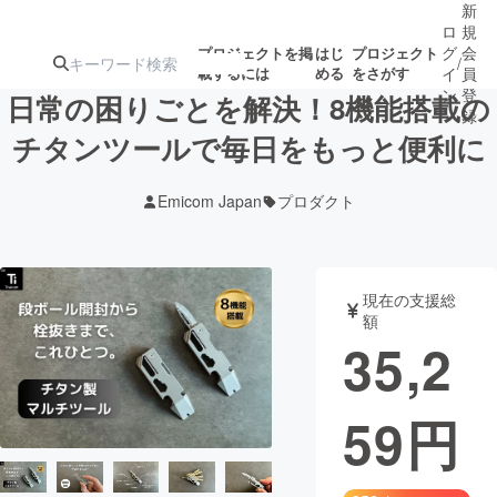
新
ロ
規
グ
会
プロジェクトを掲
はじ
プロジェクト
/
載するには
める
をさがす
イ
員
ン
登
日常の困りごとを解決！8機能搭載の
録
チタンツールで毎日をもっと便利に
人気のプロ
注目のリ
注目の新着プロ
募集終了が近いプ
もうすぐ公開
Emicom Japan
プロダクト
ジェクト
ターン
ジェクト
ロジェクト
されます
アート・写真
音楽
現在の支援総
額
35,2
テクノロジー・ガジェット
ゲーム・サ
59
円
映像・映画
書籍・雑誌
ビジネス・起業
チャレンジ