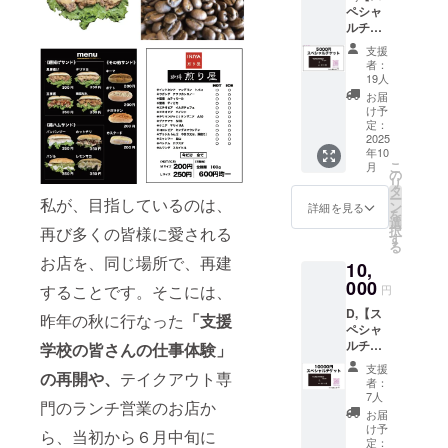
ペシャ
ドリン
ルチ
ク、200
ケッ
サンド
支援
ト】お
＋唐揚
者：
店の商
げカッ
19人
品の購
プ な
お届
入時に
ど）
け予
ご利用
※お
定：
いただ
2025
釣りは
年10
けま
出ませ
こ
月
す。 チ
ん。ご
の
リ
ケット
注意く
タ
ー
私が、目指しているのは、
は、１
ださ
ン
詳細を見る
を
枠 500
い。
選
択
再び多くの皆様に愛される
円
このチ
す
る
（例
ケット1
お店を、同じ場所で、再建
10,
コッペ
枚で、
パンサ
000
総額
することです。そこには、
円
ンド＋
3600円
D,【ス
ランチ
分（500
昨年の秋に行なった
「支援
ペシャ
ドリン
円×7枠
ルチ
学校の皆さんの仕事体験」
ク、200
＋100円
ケッ
サンド
分）600
支援
の再開や、
テイクアウト専
ト】お
＋唐揚
円もお
者：
店の商
げカッ
得なチ
7人
門のランチ営業のお店か
品の購
プ な
ケット
お届
入時に
ど）
で
け予
ら、当初から６月中旬に
ご利用
※
定：
す。