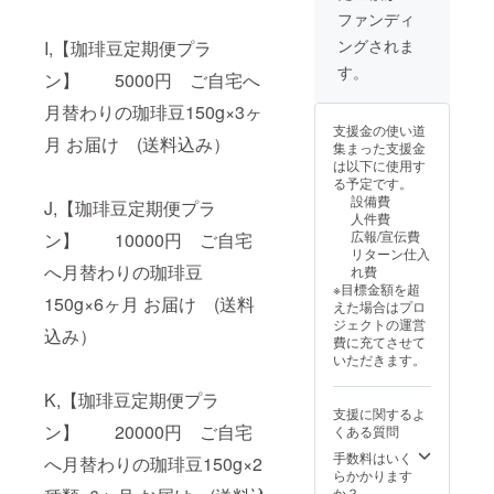
128mm
ファンディ
×36mm
ングされま
I,【珈琲豆定期便プラ
備考欄
に ※掲
す。
ン】 5000円 ご自宅へ
載希望
の有無
月替わりの珈琲豆150g×3ヶ
※ご希望
支援金の使い道
の方は
月 お届け (送料込み）
集まった支援金
掲載す
は以下に使用す
る「お
る予定です。
名前」
設備費
J,【珈琲豆定期便プラ
「企業
人件費
名」を
広報/宣伝費
ン】 10000円 ご自宅
ご記入
リターン仕入
くださ
へ月替わりの珈琲豆
れ費
い。
※目標金額を超
150g×6ヶ月 お届け (送料
えた場合はプロ
ジェクトの運営
込み）
費に充てさせて
いただきます。
K,【珈琲豆定期便プラ
支援に関するよ
ン】 20000円 ご自宅
くある質問
手数料はいく
へ月替わりの珈琲豆150g×2
らかかります
か？