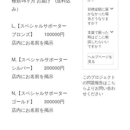
種類×6ヶ月 お届け (送料込
み）
目標金額に届
かなかった場
合どうなりま
すか？
L,【スペシャルサポーター
支援で困った
ブロンズ】 100000円
時はどこに相
談したらいい
店内にお名前を掲示
ですか？
ヘルプページを
M,【スペシャルサポーター
見る
シルバー】 200000円
店内にお名前を掲示
このプロジェクト
の問題報告は
こち
ら
よりお問い合わ
N,【スペシャルサポーター
せください
ゴールド】 300000円
店内にお名前を掲示