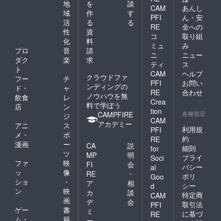
地
を
談
CAM
あんし
域
作
す
PFI
ん・安
活
る
る
RE
全への
性
資
コ
取り組
化
料
ミュ
み
プロ
音
請
ニ
ニュー
ダク
楽
求
ティ
ス
ト
CAM
ヘルプ
クラウドファ
フー
チ
PFI
お問い
ンディングの
ド・
ャ
RE
合わせ
ノウハウを無
飲食
レ
Crea
料で学ぼう
店
ン
tion
各種規定
CAMPFIRE
ジ
CAM
アカデミー
アニ
ス
利用規
PFI
メ・
ポ
約
RE
漫画
ー
CA
説
細則
for
ツ
MP
明
プライ
Soci
ファ
映
FI
会
バシー
al
ッ
像
RE
・
ポリ
Goo
ショ
・
ア
相
シー
d
ン
映
カ
談
特定商
CAM
画
デ
会
取引法
PFI
ゲー
書
ミ
に基づ
RE
ム・
籍
ー