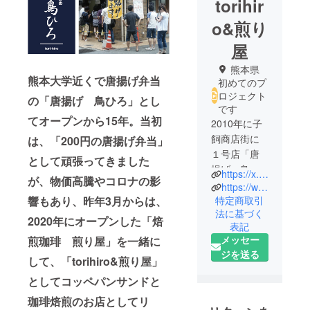
torihir
o&煎り
屋
熊本県
熊本大学近くで唐揚げ弁当
初めてのプ
ロジェクト
の「唐揚げ 鳥ひろ」とし
です
てオープンから15年。当初
2010年に子
飼商店街に
は、「200円の唐揚げ弁当」
１号店「唐
として頑張ってきました
揚げ 鳥ひ
https://x.com/torihirokumadai?s=11&t=XxnfqaeKQegf5VoabIagDw
が、物価高騰やコロナの影
ろ」をオー
https://www.instagram.com/torihiro_.iriya1101/
プン。後に
響もあり、昨年3月からは、
特定商取引
法に基づく
熊本市内に
2020年にオープンした「焙
表記
10店鋪の店
メッセー
煎珈琲 煎り屋」を一緒に
舗展開。
ジを送る
して、「torihiro&煎り屋」
「熊本地
震」や「コ
としてコッペパンサンドと
ロナ」など
珈琲焙煎のお店としてリ
で黒髪店の