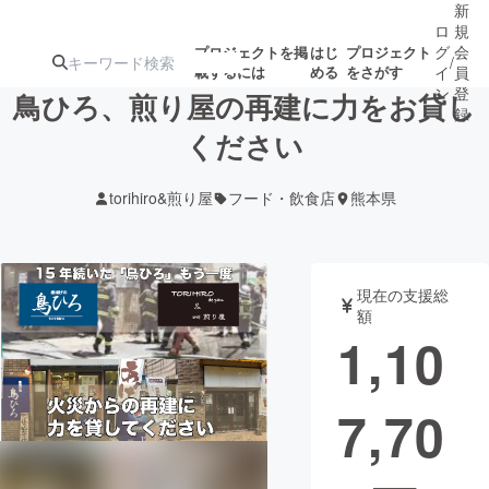
新
ロ
規
グ
会
プロジェクトを掲
はじ
プロジェクト
/
載するには
める
をさがす
イ
員
ン
登
鳥ひろ、煎り屋の再建に力をお貸し
録
ください
人気のプロ
注目のリ
注目の新着プロ
募集終了が近いプ
もうすぐ公開
torihiro&煎り屋
フード・飲食店
熊本県
ジェクト
ターン
ジェクト
ロジェクト
されます
アート・写真
音楽
現在の支援総
額
1,10
テクノロジー・ガジェット
ゲーム・サ
7,70
映像・映画
書籍・雑誌
ビジネス・起業
チャレンジ