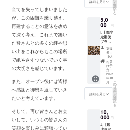
500円分
生から
ン
詳細を見る
を
の商品
お礼
選
択
全てを失ってしまいました
購入券
メッ
す
る
を500円
セージ
が、この困難を乗り越え、
5,0
券×60人
をお返
分
00
ししま
再建することの意味を改め
円
（3000
す。
I,【珈琲
0円分）
て深く考え、これまで築い
定期便
利用期
プラ
た皆さんとの多くの絆や思
限；
ン】
2026年
支援
い出をこれからもこの場所
「煎り
3月31日
者：
屋」自
まで ・
19人
で絶やさずつないでいく事
慢のス
当店よ
お届
ペシャ
り感謝
け予
の大切さを感じています。
ルティ
を込め
定：
珈琲
2025
たお礼
年10
（月替
メール
また、オープン後には皆様
こ
月
わりで
・利用
の
リ
150g,）
した学
へ感謝と御恩を返していき
タ
ー
を3ヶ月
生から
ン
詳細を見る
を
たいと考えています。
連続で
お礼
選
択
お届け
メッ
す
る
しま
セージ
そして、再び皆さんとお会
10,
す。
をお返
・内
000
ししま
円
いして、いつもの皆さんの
容：月
す。
J,【珈
替わり
笑顔を楽しみに頑張ってい
琲豆定
スペ