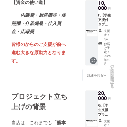
【資金の使い道】
10,
当店の
ケット
500円分
000
×2枚
円
の商品
総額
内装費・厨房機器・焙
F,【学生
購入券
1200円
支援付
を500円
分（500
煎機・什器備品・仕入資
きプラ
券×10人
円×12枠
ン】熊
分
＋500円
金・広報
費
支援
大OB・
（5000
×12枠）
者：
OGの皆
円分）
2000円
8人
さん
利用期
皆様のからのご支援が前へ
もお得
お届
へ 来
限；
なチ
け予
店する
進む大きな原動力となりま
2026年
定：
ケット
熊大生
2025
3月31日
で
す。
年10
のみが
まで ・
す。
こ
月
利用対
当店よ
の
利用期
リ
象者と
り感謝
タ
限；
ー
なるチ
を込め
ン
2026年
詳細を見る
を
ケット
たお礼
選
3月31日
択
です。
メール
す
まで有
る
当店の
・利用
効
20,
500円分
した学
プロジェクト立ち
の商品
000
生から
円
購入券
お礼
上げの背景
G,【学
を500円
メッ
生支援
券×20人
セージ
プラ
分
をお返
ン】来
（1000
ししま
支援
当店は、これまでも
「熊本
店する
0円分）
す。
者：