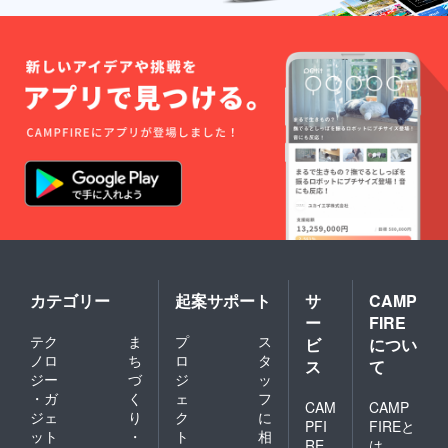
カテゴリー
起案サポート
サ
CAMP
ー
FIRE
テク
ま
プ
ス
ビ
につい
ノロ
ち
ロ
タ
ス
て
ジー
づ
ジ
ッ
・ガ
く
ェ
フ
CAM
CAMP
ジェ
り
ク
に
PFI
FIREと
ット
・
ト
相
RE
は