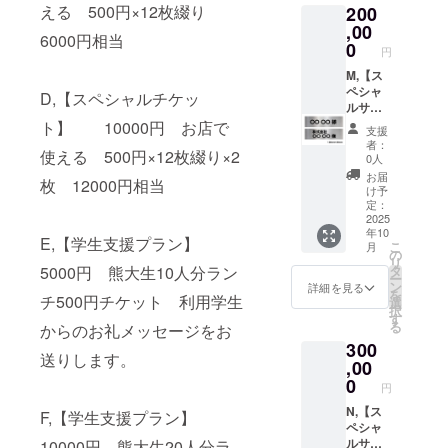
える 500円×12枚綴り
200
欄に ※
メール
粗挽き
お届け
※掲載期
,00
をお教
6000円相当
先住所
間；
えくだ
0
円
※「挽き
2025年
さい。
豆」又
10月上
M,【ス
は
旬〜
ペシャ
D,【スペシャルチケッ
「豆」
2026年
ルサ
をお選
10月末
ポー
ト】 10000円 お店で
支援
びくだ
日 ※掲
ターシ
者：
使える 500円×12枚綴り×2
さい。
載方
ル
0人
法；文
バー】
お届
枚 12000円相当
「挽き
字のみ
お名前
け予
豆」を
※サイ
を店内
定：
ご希望
ズ
に掲示
2025
年10
の方
128mm
いたし
E,【学生支援プラン】
こ
月
は、抽
×36mm
ます
の
リ
出方法
備考欄
（希望
5000円 熊大生10人分ラン
タ
ー
また
に ※掲
者の
ン
詳細を見る
を
チ500円チケット 利用学生
は、
載希望
み、企
選
択
の有無
業名も
す
る
からのお礼メッセージをお
細挽
※ご希望
OK） ・
300
き、中
の方は
お礼の
送りします。
挽き、
掲載す
メール
,00
粗挽き
る「お
※掲載期
0
円
をお教
名前」
間；
えくだ
「企業
2025年
N,【ス
F,【学生支援プラン】
さい。
名」を
10月上
ペシャ
ご記入
旬〜
ルサ
10000円 熊大生20人分ラ