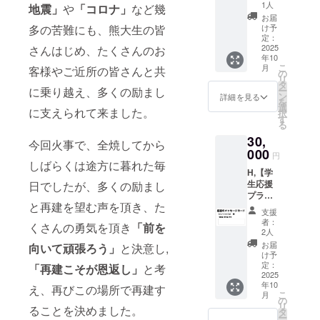
熊大生
利用期
1人
地震」
や
「
コロナ」
など幾
のみが
限；
お届
利用対
2026年
多の苦難にも、熊大生の皆
け予
象者と
3月31日
定：
なるチ
2025
さんはじめ、たくさんのお
まで ・
年10
ケット
当店よ
こ
月
客様やご近所の皆さんと共
です。
り感謝
の
リ
当店の
を込め
タ
に乗り越え、多くの励まし
ー
500円分
たお礼
ン
詳細を見る
を
の商品
メール
選
に支えられて来ました。
択
購入券
・利用
す
る
を500円
した学
30,
券×40人
生から
今回火事で、全焼してから
分
000
お礼
円
（2000
しばらくは途方に暮れた毎
メッ
H,【学
0円分）
セージ
生応援
日でしたが、多くの励まし
利用期
をお返
プラ
限；
ししま
と再建を望む声を頂き、た
ン】来
2026年
す。
支援
店する
3月31日
者：
くさんの勇気を頂き
「前を
熊大生
まで ・
2人
のみが
当店よ
お届
向いて頑張ろう」
と決意し,
利用対
り感謝
け予
象者と
を込め
定：
「再建こそが恩返し」
と考
なるチ
2025
たお礼
年10
ケット
え、再びこの場所で再建す
メール
こ
月
です。
・利用
の
リ
ることを決めました。
当店の
した学
タ
ー