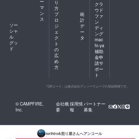
ー
り
クラ
マ
方
ウド
ン
プ
統
ファ
ス
ロ
計
ン
ソー
ジ
デ
ディ
シャ
ェ
ー
ング
ル
ク
タ
mac
グッ
ト
hi-ya
ド
の
補助
広
金申
め
請サ
方
ポー
ト
「QRコード」は株式会社デンソーウェーブの登録商標です。
© CAMPFIRE,
会社概
採用情
パートナー
Inc.
要
報
募集
torihiro&煎り屋
さんへアンコール