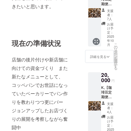
期便プ
シャル
きたいと思います。
ラン】
ティ珈
支援
「煎り
琲 各
者：
屋」自
150g（
7人
慢のス
合計
お届
ペシャ
450g）
け予
ルティ
・発送
定：
珈琲
2025
時期：
現在の準備状況
年10
（月替
毎月中
こ
月
わりで
旬（予
の
リ
150g,）
定） ・
タ
ー
を6ヶ月
送料込
ン
詳細を見る
を
店舗の後片付けや新店舗に
連続で
み 備考
選
択
お届け
欄に ※
す
向けての資金づくり また
る
しま
お届け
20,
す。
先住所
新たなメニューとして、
・内
000
※「挽き
円
容：月
豆」又
コッペパンでお世話になっ
K,【珈
替わり
は
琲豆定
ていたベーカリーでパン作
スペ
「豆」
期便プ
シャル
をお選
りを教わりつつ更にバー
ラン】
ティ珈
びくだ
支援
「煎り
琲 各
さい。
者：
ジョンアップしたお店づく
屋」自
150g（
4人
慢のス
合計
「挽き
お届
りの展開を考察しながら奮
ペシャ
900g）
豆」を
け予
ルティ
・発送
定：
ご希望
闘中
珈琲
2025
時期：
の方