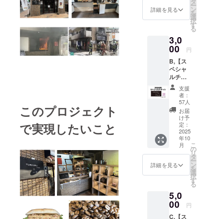
タ
ー
りしま
ン
詳細を見る
を
す。
選
択
す
る
3,0
00
円
B,【ス
ペシャ
ルチ
ケッ
支援
ト】
者：
お店の
57人
このプロジェクト
商品の
お届
購入時
け予
にご利
で実現したいこと
定：
用いた
2025
年10
だけま
こ
月
す。 チ
の
リ
ケット
タ
ー
は、１
ン
詳細を見る
を
枠 500
選
択
円
す
る
（例
5,0
コッペ
パンサ
00
円
ンド＋
C,【ス
ランチ