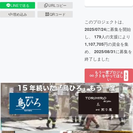
LINEで送る
URLコピー
埋め込み
QRコード
このプロジェクトは、
2025/07/24
に募集を開始
し、
179
人の支援により
1,107,705
円の資金を集
め、
2025/08/31
に募集を
終了しました
もう一度プロジェ
3
クトをやってほし
2
い