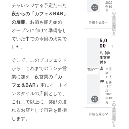
いただ
2025
お釣り
利用期
チャレンジする予定だった
年10
けま
は出ま
限；
こ
月
す。 チ
せん。
夜からの「カフェ＆BAR」
の
2026年
リ
ケット
ご注意
タ
3月31日
ー
の展開
。お酒も揃え始め
は、１
くださ
ン
まで有
詳細を見る
を
枠 500
い。 こ
選
効
択
オープンに向けて準備をし
円
の1枚
す
る
（例
で、総
ていた中での今回の火災で
5,0
コッペ
額6000
パンサ
00
円分
した。
円
ンド＋
（500円
E,【学
ランチ
×12枠）
生支援
ドリン
1000円
そこで、このプロジェクト
付きプ
ク、200
もお得
ラン】
サンド
から、これまでのランチ営
なチ
支援
熊大
＋唐揚
ケット
者：
業に加え、夜営業の
「カ
OB・
げカッ
です。
11人
OGの皆
プ な
利用
お届
フェ＆BAR」
更にイートイ
さん
ど）
期限；
け予
へ 来
※お
定：
2026年
ンスタイルの店舗として、
店する
2025
釣りは
3月31日
年10
熊大生
出ませ
まで有
これまで以上に、笑顔の溢
こ
月
のみが
ん。ご
の
効
リ
利用対
注意く
タ
れるお店として再建を目指
ー
象者と
ださ
ン
詳細を見る
を
なるチ
します。
い。
選
択
ケット
6000円
す
る
です。
分チ