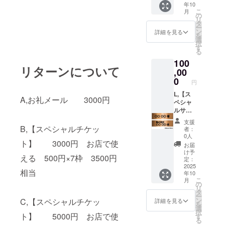
年10
（月替
毎月中
は、抽
こ
月
わりで
旬（予
の
出方法
リ
150g×2
定） ・
タ
また
ー
セッ
送料込
ン
は、
詳細を見る
を
ト,）を
み 備考
選
択
6ヶ月連
欄に ※
す
細挽
る
続でお
お届け
き、中
100
届けし
先住所
挽き、
リターンについて
ます。
,00
※「挽き
粗挽き
・内
豆」又
0
をお教
円
容：月
は
えくだ
替わり
L,【ス
「豆」
さい。
A,お礼メール 3000円
スペ
ペシャ
をお選
シャル
ルサ
びくだ
ティ珈
ポー
さい。
支援
琲 各
ターブ
B,【スペシャルチケッ
者：
150g×2
ロン
「挽き
0人
ト】 3000円 お店で使
セット
ズ】お
豆」を
お届
（合計
名前を
ご希望
け予
える 500円×7枠 3500円
1800g
店内に
の方
定：
） ・
掲示い
2025
は、抽
相当
年10
発送時
たしま
出方法
こ
月
期：毎
す（希
また
の
リ
月中旬
望者の
は、
タ
ー
（予
み、企
ン
C,【スペシャルチケッ
詳細を見る
を
定） ・
業名も
細挽
選
択
送料込
OK） ・
ト】 5000円 お店で使
き、中
す
る
み 備考
お礼の
挽き、