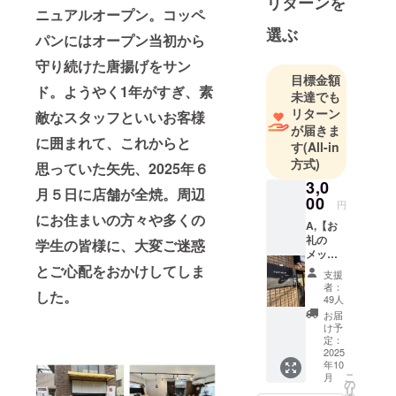
リターンを
ニュアルオープン。コッペ
みを営業。
選ぶ
大学生の皆
パンにはオープン当初から
さんに喜ん
守り続けた唐揚げをサン
で頂けるよ
目標金額
ド。ようやく1年がすぎ、素
う頑張って
未達でも
きました。
リターン
敵なスタッフといいお客様
が届きま
に囲まれて、これからと
す
(All-in
方式)
思っていた矢先、2025年６
3,0
月５日に店舗が全焼。周辺
00
円
にお住まいの方々や多くの
A,【お
礼の
学生の皆様に、大変ご迷惑
メッ
セー
とご心配をおかけしてしま
支援
ジ】 感
者：
した。
謝の気
49人
持ちを
お届
込め
け予
て、お
定：
礼の
2025
年10
メッ
こ
月
セージ
の
リ
をお送