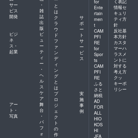
く表記
for
サー
・
と
情報セ
Ente
ビス
雑
は
キュリ
rtain
開発
誌
ク
サ
ティ方
men
出
ラ
ポ
針
t
版
ウ
ー
反社基
CAM
ビジ
ビ
ド
ト
本方針
PFI
ネ
ュ
フ
サ
カスタ
RE
ス・
ー
ァ
ー
マーハ
for
起業
テ
ン
ビ
ラスメ
Spor
ィ
デ
ス
ントに
ts
ー
ィ
対する
CAM
・
ン
考え方
PFI
ヘ
グ
クッ
RE
ル
と
キーポ
ふる
ス
は
リシー
さと
ケ
プ
実
納税
ア
ロ
施
AD
アー
舞
ジ
事
FOR
ト・
台
ェ
例
ALL
写真
・
ク
HIO
パ
ト
KOS
フ
の
HI
ォ
作
JFA