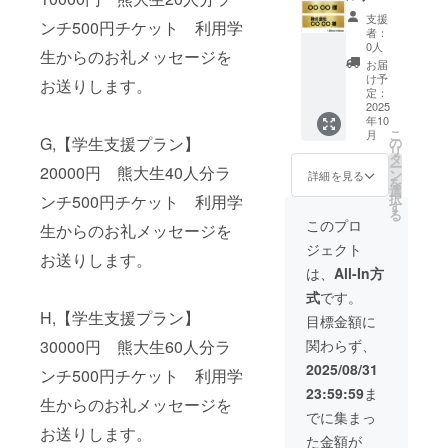
くださ
2026年
ポー
支援
ンチ500円チケット 利用学
い。
10月末
ター
者：
日 ※掲
ゴール
0人
生からのお礼メッセージを
載方
ド】お
お届
法；文
名前を
け予
お送りします。
字のみ
店内に
定：
※サイ
掲示い
2025
年10
ズ
たしま
こ
月
128mm
す（希
G,【学生支援プラン】
の
リ
×36mm
望者の
タ
ー
20000円 熊大生40人分ラ
備考欄
み、企
ン
詳細を見る
を
に ※掲
業名も
選
択
ンチ500円チケット 利用学
載希望
OK） ・
す
る
の有無
お礼の
このプロ
生からのお礼メッセージを
※ご希望
メール
ジェクト
の方は
※掲載期
お送りします。
掲載す
間；
は、
All-In方
る「お
2025年
式
です。
名前」
10月上
H,【学生支援プラン】
「企業
旬〜
目標金額に
名」を
2026年
30000円 熊大生60人分ラ
関わらず、
ご記入
10月末
くださ
日 ※掲
2025/08/31
ンチ500円チケット 利用学
い。
載方
23:59:59
ま
法；文
生からのお礼メッセージを
字のみ
でに集まっ
※サイ
お送りします。
た金額が
ズ