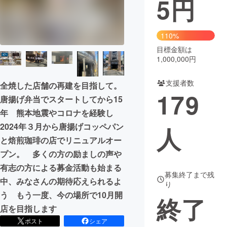
5
円
まちづくり・地域活性化
110%
目標金額は
CAMPFIRE for Social Good
CAMPFIRE Creation
1,000,000円
CAMPFIREふるさと納税
machi-ya
コミュニティ
支援者数
全焼した店舗の再建を目指して。
179
唐揚げ弁当でスタートしてから15
年 熊本地震やコロナを経験し
2024年３月から唐揚げコッペパン
人
と焙煎珈琲の店でリニュアルオー
プン。 多くの方の励ましの声や
有志の方による募金活動も始まる
募集終了まで残
中、みなさんの期待応えられるよ
り
う もう一度、今の場所で10月開
終了
店を目指します
ポスト
シェア