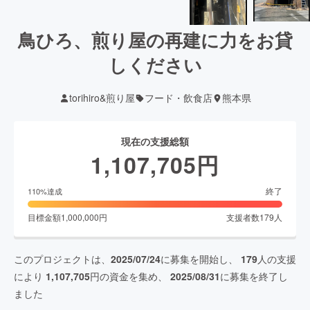
鳥ひろ、煎り屋の再建に力をお貸
しください
torihiro&煎り屋
フード・飲食店
熊本県
現在の支援総額
1,107,705
円
終了
110
%達成
目標金額
1,000,000
円
支援者数
179
人
このプロジェクトは、
2025/07/24
に募集を開始し、
179
人の支援
により
1,107,705
円の資金を集め、
2025/08/31
に募集を終了し
ました