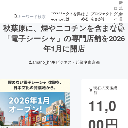
新
ロ
規
グ
会
プロジェクトを掲
はじ
プロジェクト
/
載するには
める
をさがす
イ
員
ン
登
秋葉原に、煙やニコチンを含まない
録
「電子シーシャ」の専門店舗を2026
年1月に開店
人気のプロ
注目のリ
注目の新着プロ
募集終了が近いプ
もうすぐ公開
ジェクト
ターン
ジェクト
ロジェクト
されます
amano_hn
ビジネス・起業
東京都
アート・写真
音楽
現在の支援総
テクノロジー・ガジェット
ゲーム・サ
額
11,0
映像・映画
書籍・雑誌
00
円
ビジネス・起業
チャレンジ