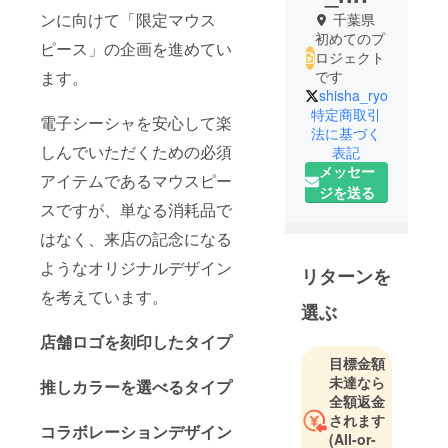
ンに向けて「限定マウス
千葉県
初めてのプ
ピース」の企画を進めてい
ロジェクト
ます。
です
shisha_ryo
特定商取引
電子シーシャを安心して楽
法に基づく
しんでいただくための必須
表記
メッセー
アイテムであるマウスピー
ジを送る
スですが、単なる消耗品で
はなく、来店の記念になる
ようなオリジナルデザイン
リターンを
を考えています。
選ぶ
店舗ロゴを刻印したタイプ
目標金額
未達なら
推しカラーを選べるタイプ
全額返金
されます
コラボレーションデザイン
(All-or-