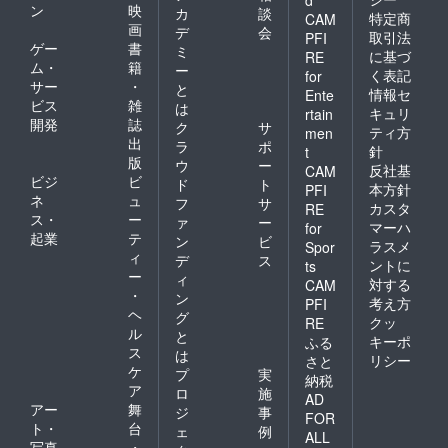
d
ン
映
カ
談
特定商
CAM
画
デ
会
取引法
PFI
ゲー
書
ミ
に基づ
RE
ム・
籍
ー
く表記
for
サー
・
と
情報セ
Ente
ビス
雑
は
キュリ
rtain
開発
誌
ク
サ
ティ方
men
出
ラ
ポ
針
t
版
ウ
ー
反社基
CAM
ビジ
ビ
ド
ト
本方針
PFI
ネ
ュ
フ
サ
カスタ
RE
ス・
ー
ァ
ー
マーハ
for
起業
テ
ン
ビ
ラスメ
Spor
ィ
デ
ス
ントに
ts
ー
ィ
対する
CAM
・
ン
考え方
PFI
ヘ
グ
クッ
RE
ル
と
キーポ
ふる
ス
は
リシー
さと
ケ
プ
実
納税
ア
ロ
施
AD
アー
舞
ジ
事
FOR
ト・
台
ェ
例
ALL
写真
・