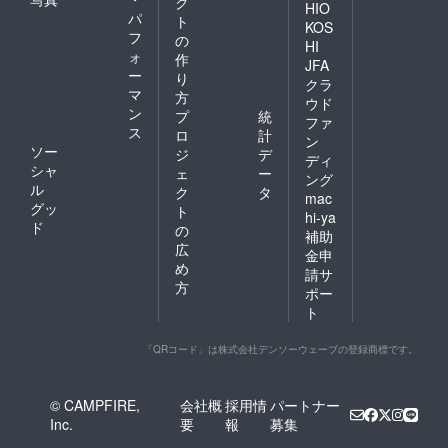
ク
HIO
パ
ト
KOS
フ
の
HI
ォ
作
JFA
ー
り
クラ
マ
方
ウド
ン
プ
統
ファ
ス
ロ
計
ン
ソー
ジ
デ
ディ
シャ
ェ
ー
ング
ル
ク
タ
mac
グッ
ト
hi-ya
ド
の
補助
広
金申
め
請サ
方
ポー
ト
「QRコード」は株式会社デンソーウェーブの登録商標です。
© CAMPFIRE,
会社概
採用情
パートナー
Inc.
要
報
募集