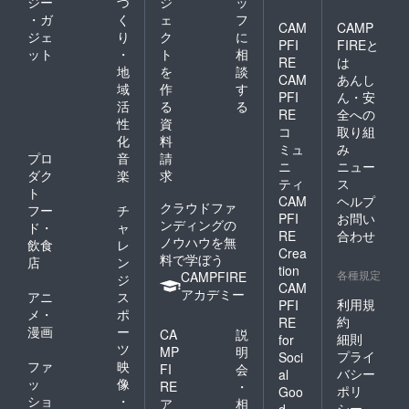
ジー
づ
ジ
ッ
・ガ
く
ェ
フ
CAM
CAMP
ジェ
り
ク
に
PFI
FIREと
ット
・
ト
相
RE
は
地
を
談
CAM
あんし
域
作
す
PFI
ん・安
活
る
る
RE
全への
性
資
コ
取り組
化
料
ミュ
み
プロ
音
請
ニ
ニュー
ダク
楽
求
ティ
ス
ト
CAM
ヘルプ
クラウドファ
フー
チ
PFI
お問い
ンディングの
ド・
ャ
RE
合わせ
ノウハウを無
飲食
レ
Crea
料で学ぼう
店
ン
tion
各種規定
CAMPFIRE
ジ
CAM
アカデミー
アニ
ス
利用規
PFI
メ・
ポ
約
RE
漫画
ー
CA
説
細則
for
ツ
MP
明
プライ
Soci
ファ
映
FI
会
バシー
al
ッ
像
RE
・
ポリ
Goo
ショ
・
ア
相
シー