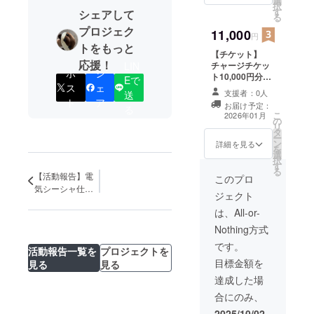
選
12ヶ月間 ・掲載
択
す
方法：文字の
シェアして
る
み、ロゴ／バ
プロジェク
11,000
ナーの掲載は可
円
・掲載サイズ：
トをもっと
【チケット】
大 320×250程
応援！
LIN
チャージチケッ
度） ・支援時、
ポ
シ
ト10,000円分
Eで
必ず備考欄に希
ス
ェ
（500円×20回）
望されるお名前
支援者：0人
送
・店舗のチャー
ト
ア
をご記入くださ
お届け予定：
る
ジにご利用いた
い。
こ
2026年01月
の
だけます。 ・現
リ
タ
金への交換はで
ー
ン
きません。 ・初
詳細を見る
を
選
回来店時にお渡
択
す
しいたします。
る
【活動報告】電
スタッフにクラ
このプロ
ウドファンディ
気シーシャ仕入
ジェクト
ングで支援をし
れ交渉進行中！
た旨をお声掛け
は、All-or-
返礼品に向けて
ください。 ・有
前進中
Nothing方式
効期間：2026年
2月1日〜2026年
です。
活動報告一覧を
プロジェクトを
12月31日までの
目標金額を
見る
見る
11か月間 【注意
書】 「20歳未満
達成した場
の者の喫煙は法
合にのみ、
律で禁止されて
います。サービ
2025/10/02