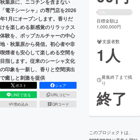
秋葉原に、ニコチンを含まない
「電子シーシャ」の専門店を2026
まちづくり・地域活性化
1%
年1月にオープンします。香りだ
目標金額は
1,000,000円
けを楽しめる新感覚のリラックス
CAMPFIRE for Social Good
CAMPFIRE Creation
体験を、ポップカルチャーの中心
CAMPFIREふるさと納税
machi-ya
コミュニティ
支援者数
地・秋葉原から発信。初心者や非
1
人
喫煙者も安心して楽しめる空間を
目指します。従来のシーシャ文化
の印象を一新し、香りと空間演出
募集終了まで残
で癒しと刺激を提供
り
ポスト
シェア
終了
LINEで送る
URLコピー
埋め込み
QRコード
このプロジェクトは、