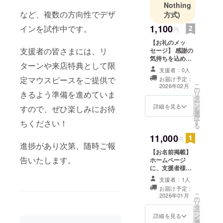
Nothing
など、複数の方向性でデザ
方式)
1,100
インを試作中です。
円
【お礼のメッ
支援者の皆さまには、リ
セージ】 感謝の
気持ちを込め
ターンや来店特典として限
て、お礼のメッ
支援者：0人
セージをお送り
定マウスピースをご提供で
お届け予定：
します。
こ
2026年02月
の
きるよう準備を進めていま
リ
タ
ー
ン
詳細を見る
すので、ぜひ楽しみにお待
を
選
択
す
ちください！
る
11,000
円
進捗があり次第、随時ご報
【お名前掲載】
告いたします。
ホームページ
に、支援者様の
お名前（ニック
支援者：1人
ネーム）を掲載
お届け予定：
します。 ・掲載
こ
2026年01月
の
期間：2026年1
リ
タ
月1日〜2026年
ー
ン
12月31日までの
詳細を見る
を