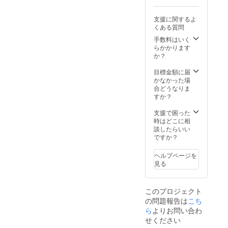
支援に関するよ
くある質問
手数料はいく
らかかります
か？
目標金額に届
かなかった場
合どうなりま
すか？
支援で困った
時はどこに相
談したらいい
ですか？
ヘルプページを
見る
このプロジェクト
の問題報告は
こち
ら
よりお問い合わ
せください