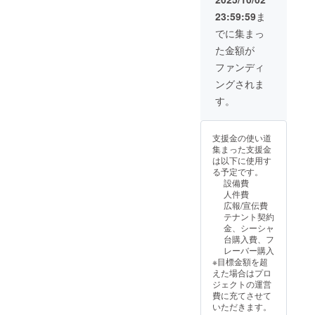
ス提供時には年
23:59:59
ま
齢確認を実施い
たします。」
でに集まっ
た金額が
ファンディ
ングされま
す。
支援金の使い道
集まった支援金
は以下に使用す
る予定です。
設備費
人件費
広報/宣伝費
テナント契約
金、シーシャ
台購入費、フ
レーバー購入
※目標金額を超
えた場合はプロ
ジェクトの運営
費に充てさせて
いただきます。