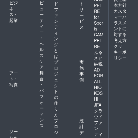
ビジ
ビ
ド
ト
本方針
PFI
ネ
ュ
フ
サ
カスタ
RE
ス・
ー
ァ
ー
マーハ
for
起業
テ
ン
ビ
ラスメ
Spor
ィ
デ
ス
ントに
ts
ー
ィ
対する
CAM
・
ン
考え方
PFI
ヘ
グ
クッ
RE
ル
と
キーポ
ふる
ス
は
リシー
さと
ケ
プ
実
納税
ア
ロ
施
AD
アー
舞
ジ
事
FOR
ト・
台
ェ
例
ALL
写真
・
ク
HIO
パ
ト
KOS
フ
の
HI
ォ
作
JFA
ー
り
クラ
マ
方
ウド
ン
プ
統
ファ
ス
ロ
計
ン
ソー
ジ
デ
ディ
シャ
ェ
ー