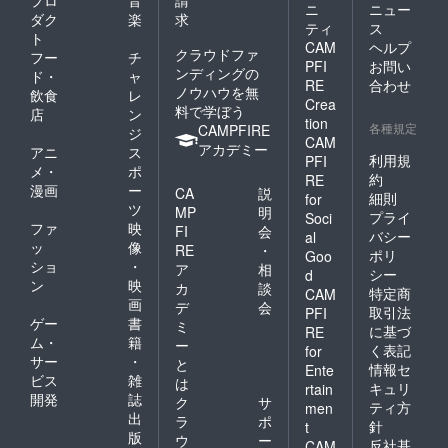
ニ
ニュー
ダク
楽
求
ティ
ス
ト
CAM
ヘルプ
クラウドファ
フー
チ
PFI
お問い
ンディングの
ド・
ャ
RE
合わせ
ノウハウを無
飲食
レ
Crea
料で学ぼう
店
ン
tion
各種規定
CAMPFIRE
ジ
CAM
アカデミー
アニ
ス
利用規
PFI
メ・
ポ
約
RE
漫画
ー
CA
説
細則
for
ツ
MP
明
プライ
Soci
ファ
映
FI
会
バシー
al
ッ
像
RE
・
ポリ
Goo
ショ
・
ア
相
シー
d
ン
映
カ
談
特定商
CAM
画
デ
会
取引法
PFI
ゲー
書
ミ
に基づ
RE
ム・
籍
ー
く表記
for
サー
・
と
情報セ
Ente
ビス
雑
は
キュリ
rtain
開発
誌
ク
サ
ティ方
men
出
ラ
ポ
針
t
版
ウ
ー
反社基
CAM