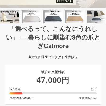
「選べるって、こんなにうれし
い」 ― 暮らしに馴染む3色の爪と
ぎCatmore
木矢部通
プロダクト
大阪府
現在の支援総額
47,000
円
終了
15
%達成
目標金額
300,000
円
支援者数
21
人