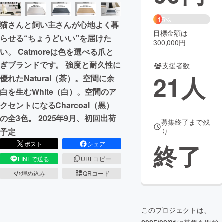
まちづくり・地域活性化
15%
猫さんと飼い主さんが心地よく暮
目標金額は
らせる“ちょうどいい”を届けた
300,000円
CAMPFIRE for Social Good
CAMPFIRE Creation
い。 Catmoreは色を選べる爪と
CAMPFIREふるさと納税
machi-ya
コミュニティ
ぎブランドです。 強度と耐久性に
支援者数
21
人
優れたNatural（茶）。空間に余
白を生むWhite（白）。空間のア
クセントになるCharcoal（黒）
の全3色。 2025年9月、初回出荷
募集終了まで残
予定
り
終了
ポスト
シェア
LINEで送る
URLコピー
埋め込み
QRコード
このプロジェクトは、