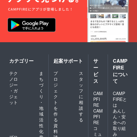
カテゴリー
起案サポート
サ
CAMP
ー
FIRE
テク
ま
プ
ス
ビ
につい
ノロ
ち
ロ
タ
ス
て
ジー
づ
ジ
ッ
・ガ
く
ェ
フ
CAM
CAMP
ジェ
り
ク
に
PFI
FIREと
ット
・
ト
相
RE
は
地
を
談
CAM
あんし
域
作
す
PFI
ん・安
活
る
る
RE
全への
性
資
コ
取り組
化
料
ミュ
み
プロ
音
請