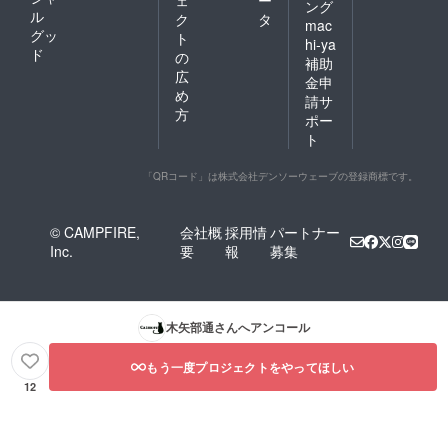
ング
ル
ク
タ
mac
グッ
ト
hi-ya
ド
の
補助
広
金申
め
請サ
方
ポー
ト
「QRコード」は株式会社デンソーウェーブの登録商標です。
© CAMPFIRE,
会社概
採用情
パートナー
Inc.
要
報
募集
木矢部通
さんへアンコール
もう一度プロジェクトをやってほしい
12