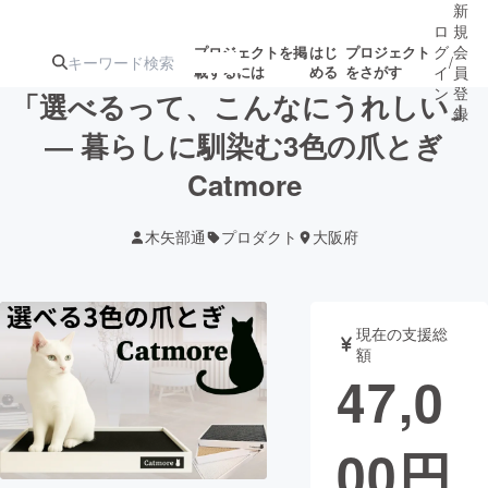
新
ロ
規
グ
会
プロジェクトを掲
はじ
プロジェクト
/
載するには
める
をさがす
イ
員
ン
登
「選べるって、こんなにうれしい」
録
― 暮らしに馴染む3色の爪とぎ
Catmore
人気のプロ
注目のリ
注目の新着プロ
募集終了が近いプ
もうすぐ公開
ジェクト
ターン
ジェクト
ロジェクト
されます
木矢部通
プロダクト
大阪府
アート・写真
音楽
現在の支援総
テクノロジー・ガジェット
ゲーム・サ
額
47,0
映像・映画
書籍・雑誌
00
円
ビジネス・起業
チャレンジ