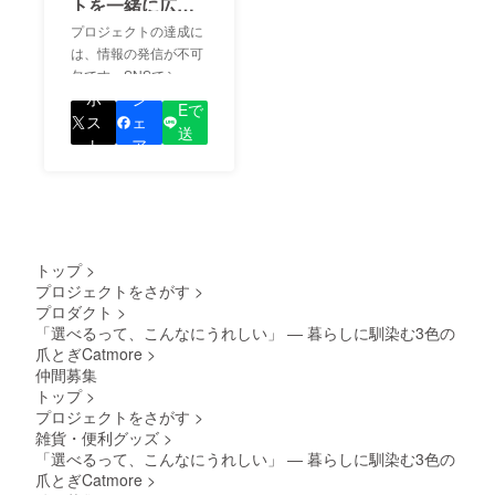
トを一緒に広め
ましょう！
プロジェクトの達成に
は、情報の発信が不可
欠です。SNSでシェア
LIN
をして、あなたが応援
ポ
シ
Eで
しているプロジェクト
ス
ェ
送
の良さを知ってもらい
ト
ア
る
ましょう！
トップ
>
プロジェクトをさがす
>
プロダクト
>
「選べるって、こんなにうれしい」 ― 暮らしに馴染む3色の
爪とぎCatmore
>
仲間募集
トップ
>
プロジェクトをさがす
>
雑貨・便利グッズ
>
「選べるって、こんなにうれしい」 ― 暮らしに馴染む3色の
爪とぎCatmore
>