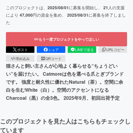
このプロジェクトは、
2025/08/01
に募集を開始し、
21
人の支援
により
47,000
円の資金を集め、
2025/08/31
に募集を終了しまし
た
もう一度プロジェクトをやってほしい
ポスト
シェア
LINEで送る
URLコピー
埋め込み
QRコード
猫さんと飼い主さんが心地よく暮らせる“ちょうどい
い”を届けたい。 Catmoreは色を選べる爪とぎブランド
です。 強度と耐久性に優れたNatural（茶）。空間に余
白を生むWhite（白）。空間のアクセントになる
Charcoal（黒）の全3色。 2025年9月、初回出荷予定
このプロジェクトを見た人はこちらもチェックし
ています