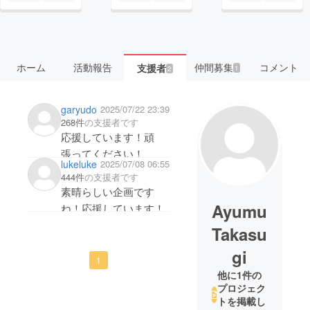
ホーム
活動報告
仲間募集
コメント
支援者
1
2
garyudo
2025/07/22 23:39
268件
の支援者です
応援しています！頑
張ってください！
lukeluke
2025/07/08 06:55
444件
の支援者です
素晴らしい企画です
Ayumu
ね！応援しています！
Takasu
gi
1
他に1件の
プロジェク
トを掲載し