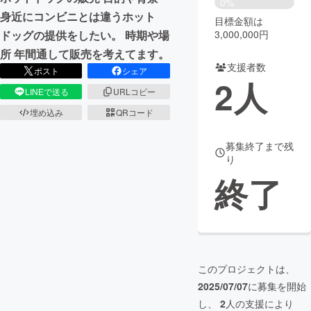
0%
身近にコンビニとは違うホット
目標金額は
まちづくり・地域活性化
3,000,000円
ドッグの提供をしたい。 時期や場
所 年間通して販売を考えてます。
支援者数
CAMPFIRE for Social Good
CAMPFIRE Creation
ポスト
シェア
2
人
CAMPFIREふるさと納税
machi-ya
コミュニティ
LINEで送る
URLコピー
埋め込み
QRコード
募集終了まで残
り
終了
このプロジェクトは、
2025/07/07
に募集を開始
し、
2
人の支援により