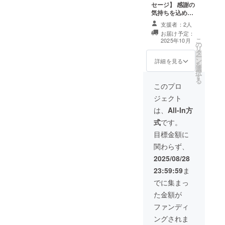
セージ】 感謝の
気持ちを込め
て、お礼のメッ
支援者：2人
セージをお送り
お届け予定：
します。 一回で
こ
2025年10月
の
はありますが
リ
タ
ホットドッグを
ー
ン
提供させて頂き
詳細を見る
を
選
ま す。 ご連絡先
択
す
を記載頂いた方
る
にチケットを郵
このプロ
送致します。 ご
ジェクト
利用方法 チ
ケットはお買い
は、
All-In方
物の際にご利用
式
です。
いただけます。
・有効期限：25
目標金額に
年12月から26年
関わらず、
12月末まで こど
も食堂的なイベ
2025/08/28
ントをする時は
23:59:59
ま
ご参加していた
だけると嬉しい
でに集まっ
です。
た金額が
ファンディ
ングされま