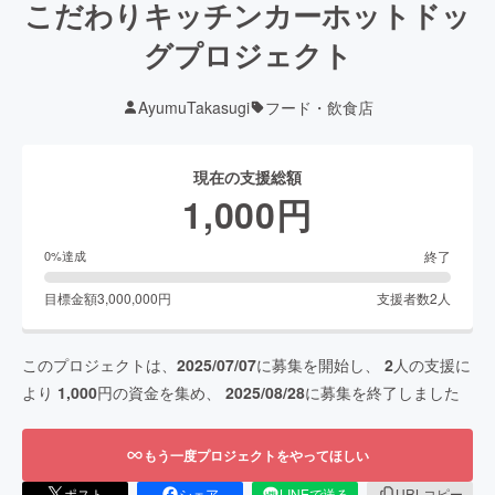
こだわりキッチンカーホットドッ
グプロジェクト
AyumuTakasugi
フード・飲食店
現在の支援総額
1,000
円
終了
0
%達成
目標金額
3,000,000
円
支援者数
2
人
このプロジェクトは、
2025/07/07
に募集を開始し、
2
人の支援に
より
1,000
円の資金を集め、
2025/08/28
に募集を終了しました
もう一度プロジェクトをやってほしい
ポスト
シェア
LINEで送る
URLコピー