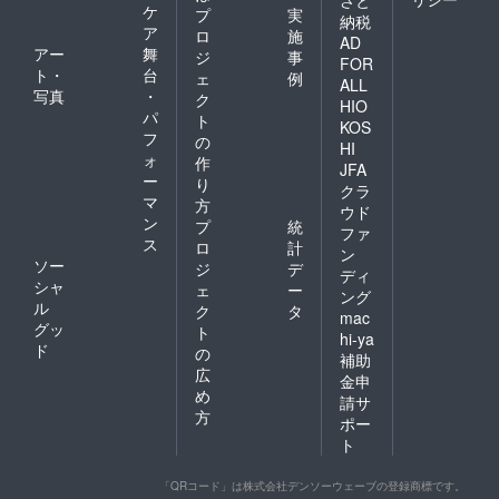
さと
ケ
プ
実
納税
ア
ロ
施
AD
アー
舞
ジ
事
FOR
ト・
台
ェ
例
ALL
写真
・
ク
HIO
パ
ト
KOS
フ
の
HI
ォ
作
JFA
ー
り
クラ
マ
方
ウド
ン
プ
統
ファ
ス
ロ
計
ン
ソー
ジ
デ
ディ
シャ
ェ
ー
ング
ル
ク
タ
mac
グッ
ト
hi-ya
ド
の
補助
広
金申
め
請サ
方
ポー
ト
「QRコード」は株式会社デンソーウェーブの登録商標です。