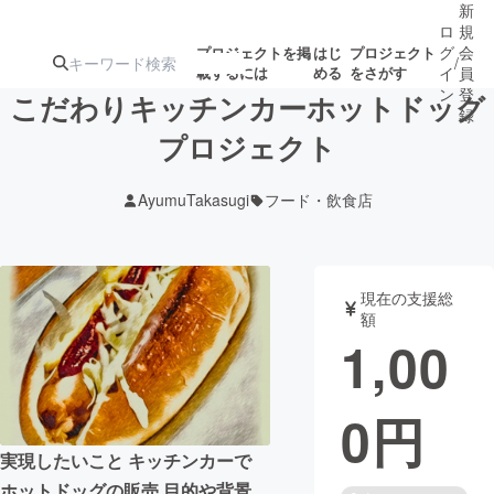
新
ロ
規
グ
会
プロジェクトを掲
はじ
プロジェクト
/
載するには
める
をさがす
イ
員
ン
登
こだわりキッチンカーホットドッグ
録
プロジェクト
人気のプロ
注目のリ
注目の新着プロ
募集終了が近いプ
もうすぐ公開
AyumuTakasugi
フード・飲食店
ジェクト
ターン
ジェクト
ロジェクト
されます
アート・写真
音楽
現在の支援総
額
1,00
テクノロジー・ガジェット
ゲーム・サ
0
円
映像・映画
書籍・雑誌
実現したいこと キッチンカーで
ビジネス・起業
チャレンジ
ホットドッグの販売 目的や背景