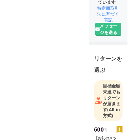
ています
特定商取引
法に基づく
表記
メッセー
ジを送る
リターンを
選ぶ
目標金額
未達でも
リターン
が届きま
す
(All-in
方式)
500
円
【お礼のメッ