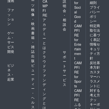
漫画
ー
CA
説
細則
for
ツ
MP
明
プライ
Soci
ファ
映
FI
会
バシー
al
ッ
像
RE
・
ポリ
Goo
ショ
・
ア
相
シー
d
ン
映
カ
談
特定商
CAM
画
デ
会
取引法
PFI
ゲー
書
ミ
に基づ
RE
ム・
籍
ー
く表記
for
サー
・
と
情報セ
Ente
ビス
雑
は
キュリ
rtain
開発
誌
ク
サ
ティ方
men
出
ラ
ポ
針
t
版
ウ
ー
反社基
CAM
ビジ
ビ
ド
ト
本方針
PFI
ネ
ュ
フ
サ
カスタ
RE
ス・
ー
ァ
ー
マーハ
for
起業
テ
ン
ビ
ラスメ
Spor
ィ
デ
ス
ントに
ts
ー
ィ
対する
CAM
・
ン
考え方
PFI
ヘ
グ
クッ
RE
ル
と
キーポ
ふる
ス
は
リシー