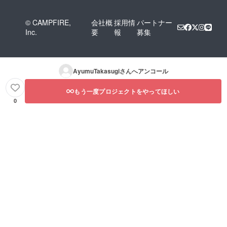
© CAMPFIRE,
会社概
採用情
パートナー
Inc.
要
報
募集
AyumuTakasugi
さんへアンコール
もう一度プロジェクトをやってほしい
0