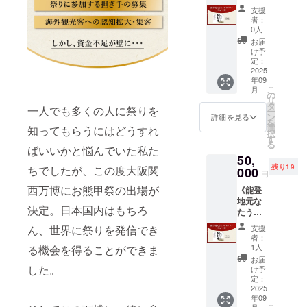
米プラ
射日光
しいお
れても
木と呼
支援
ン
を避
肉で
よい服
者：
ばれて
（3kg*3
け、涼
す。 ※
0人
装、タ
いま
袋）》
しい場
本取り
オル、
お届
す。あ
【お米
所で保
組みに
け予
雨具、
ての木
の種
存下さ
定：
賛同い
軍手、
の葉を
類】コ
2025
い。 ※
ただい
長靴
財布に
年09
シヒカ
実行委
たてら
（軍
入れて
こ
月
リ 【原
員会委
の
おか畜
手・長
おくと
リ
産地】
員であ
タ
産より
靴はレ
あてに
一人でも多くの人に祭りを
ー
石川県
る農事
ン
お肉
詳細を見る
ンタル
してい
を
【内容
組合法
選
セット
知ってもらうにはどうすれ
のご相
ないお
択
量】3㎏
人なた
す
をお送
談も可
金が
る
x3袋
うちが
ばいいかと悩んでいた私た
りいた
能） ※1
入って
50,
【賞味
生産し
しま
支援に
来ると
残り19
ちでしたが、この度大阪関
期限】
000
た、令
す。 ※
つき大
円
いわれ
精米日
和７年
原材料
人1名ま
ていま
西万博にお熊甲祭の出場が
《能登
より２
産石川
及び添
で。高
す。 ※
地元な
カ月程
県産コ
加物等
校生ま
デザイ
決定。日本国内はもちろ
たうち
度 【保
シヒカ
の食品
では追
ンは変
米プラ
存方
リをお
表示は
加料金
支援
ん、世界に祭りを発信でき
更とな
ン
法】直
送りい
お届け
者：
なしで
ること
（3kg*5
射日光
たしま
1人
る機会を得ることができま
商品の
同行可
がござ
袋）》
を避
す。詳
ラベル
お届
能。未
いま
【お米
け、涼
した。
細は商
け予
に表記
就学児
す。
の種
しい場
定：
品に貼
されま
につい
類】コ
2025
所で保
られる
す。商
ては要
年09
シヒカ
存下さ
ラベル
品開封
相談。
月