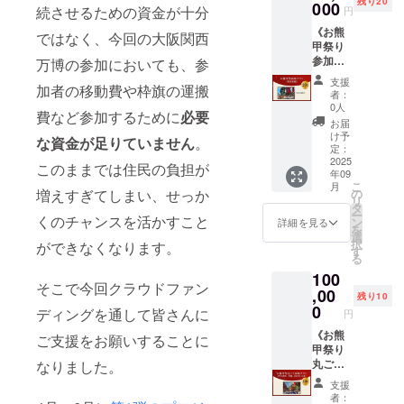
残り20
生産し
期限】
000
で、令
ます。
続させるための資金が十分
円
穫後の
た、令
精米日
和6年分
出荷調
《お熊
和７年
より２
は常連
ではなく、今回の大阪関西
整、6次
甲祭り
産石川
カ月程
さんの
産品化
参加プ
県産コ
度 【保
万博の参加においても、参
予約で
（漬物
ラン
シヒカ
存方
いっぱ
支援
作り・
加者の移動費や枠旗の運搬
（担ぎ
リをお
法】直
いに
者：
味噌作
体験）
送りい
射日光
なって
0人
りな
費など参加するために
必要
２０
たしま
を避
しまい
お届
ど）
名》祭
す。詳
け、涼
まし
け予
な資金が足りていません
。
の担ぎ
細は商
しい場
定：
た。令
手とし
2025
品に貼
所で保
和7年分
このままでは住民の負担が
年09
て実際
られる
存下さ
は特別
こ
月
に参加
ラベル
い。 ※
の
増えすぎてしまい、せっか
にクラ
リ
してい
をご確
実行委
タ
ウド
ー
ただけ
くのチャンスを活かすこと
認くだ
員会委
ン
ファン
詳細を見る
を
ます。
さい。
員であ
選
ディン
択
ができなくなります。
地域が
毎年大
る農事
す
グ支援
る
祭り一
人気の
組合法
者様の
100
色とな
お米
人なた
分を優
そこで今回クラウドファン
る熱気
,00
で、令
うちが
先して
残り10
と興奮
和6年分
生産し
0
確保し
ディングを通して皆さんに
円
を体感
は常連
た、令
ます。
してく
《お熊
さんの
和７年
※3㎏x3
ご支援をお願いすることに
ださ
甲祭り
予約で
産石川
袋はま
い！
丸ごと
なりました。
いっぱ
県産コ
とめて
・以下
参加プ
いに
シヒカ
同じ場
支援
のどち
ラン
なって
リをお
所にお
者：