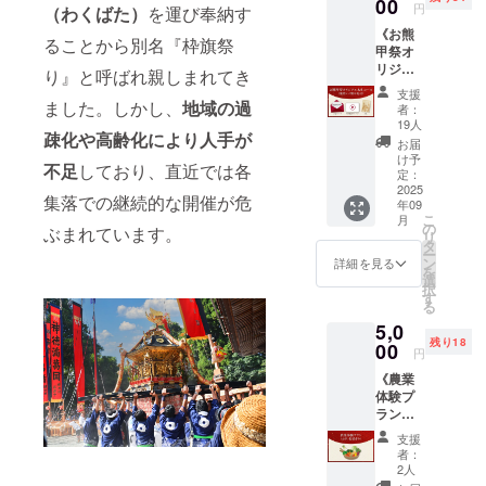
00
円
（わくばた）
を運び奉納す
《お熊
ることから別名『枠旗祭
甲祭オ
リジナ
り』と呼ばれ親しまれてき
ル木札
支援
コース
ました。しかし、
地域の過
者：
（能登
19人
疎化や高齢化により人手が
ヒバ製
お届
木札
け予
不足
しており、直近では各
付）》
定：
内容：
2025
集落での継続的な開催が危
年09
お礼の
こ
月
メー
の
ぶまれています。
リ
ル・万
タ
ー
博披露
ン
詳細を見る
を
のムー
選
択
ビー・
す
る
首から
5,0
かける
残り18
特製木
00
円
札
《農業
【ムー
体験プ
ビー】1
ラン
分程度
（お
の動画
支援
米・野
をメー
者：
菜作
ルにて
2人
り）》
お送り