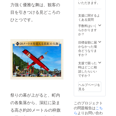
いただきます。
※ご希望
力強く優雅な舞は、観客の
のお名
目を引きつける見どころの
前を備
支援に関するよ
考欄に
ひとつです。
くある質問
ご入力
くださ
手数料はいく
い
らかかります
（ニッ
か？
クネー
ム
目標金額に届
可）。
かなかった場
【体験
合どうなりま
につい
すか？
て】 ・
後日実
支援で困った
行委員
時はどこに相
会より
談したらいい
メール
ですか？
でご連
絡しま
ヘルプページを
す。具
見る
体的な
祭りの幕が上がると、町内
集合の
流れ、
の各集落から、深紅に染ま
このプロジェクト
移動・
の問題報告は
滞在手
こち
る高さ約20メートルの枠旗
段など
ら
よりお問い合わ
の手続