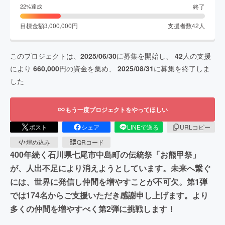
終了
22
%達成
目標金額
3,000,000
円
支援者数
42
人
このプロジェクトは、
2025/06/30
に募集を開始し、
42
人の支援
により
660,000
円の資金を集め、
2025/08/31
に募集を終了しま
した
もう一度プロジェクトをやってほしい
ポスト
シェア
LINEで送る
URLコピー
埋め込み
QRコード
400年続く石川県七尾市中島町の伝統祭「お熊甲祭」
が、人出不足により消えようとしています。未来へ繋ぐ
には、世界に発信し仲間を増やすことが不可欠。第1弾
では174名からご支援いただき感謝申し上げます。より
多くの仲間を増やすべく第2弾に挑戦します！