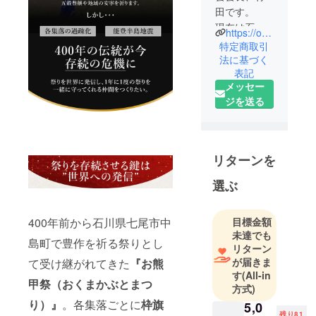
田です。
現在は石川
https://okumakabuto.jp/
県七尾市中
特定商取引
島町の村田
法に基づく
表記
電気会長。
メッセー
ジを送る
リターンを
選ぶ
目標金額
400年前から石川県七尾市中
未達でも
島町で豊作を祈る祭りとし
リターン
が届きま
て受け継がれてきた
『お熊
す
(All-in
甲祭（おくまかぶとまつ
方式)
り）
』
。各集落ごとに
枠旗
5,0
残り81