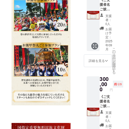
前を備
12:00
ずご記
間】9月
援者名
考欄に
・集合
載くだ
20日の
ご披露
ご入力
場所：
さ
お祭り
コー
くださ
石川県
い）。
支援
で掲げ
ス》万
い
七尾市
ご希望
者：
たあ
博披露
（ニッ
中島町
0人
に添え
と、翌
時、9月
クネー
上畠6-
ない場
お届
年のお
の祭り
ム
26（駐
け予
合は
祭りま
で掲げ
可）。
定：
車場
メール
で中島
るボー
2025
有） ・
でご相
年09
町お熊
ドにお
持ち
談しま
こ
月
甲祭神
名前を
の
物：汚
す。
リ
社・社
掲載い
タ
れても
ー
務所に
たしま
ン
よい服
詳細を見る
を
展示致
す 【お
選
装、タ
択
します
名前の
す
オル、
る
（2026
掲載サ
飲み物
300
年９月
イズ】
※1支援
まで）
4cmx1
,00
につき
残り5
※ご希望
2cm程
0
大人1名
円
のお名
度 【掲
まで。
前を備
載期
《ご支
高校生
考欄に
間】9月
援者名
までは
ご入力
20日の
ご披露
追加料
くださ
お祭り
コー
金なし
支援
い
で掲げ
ス》万
で同行
者：
（ニッ
たあ
博披露
可能。
0人
クネー
と、翌
時、9月
未就学
お届
ム
年のお
の祭り