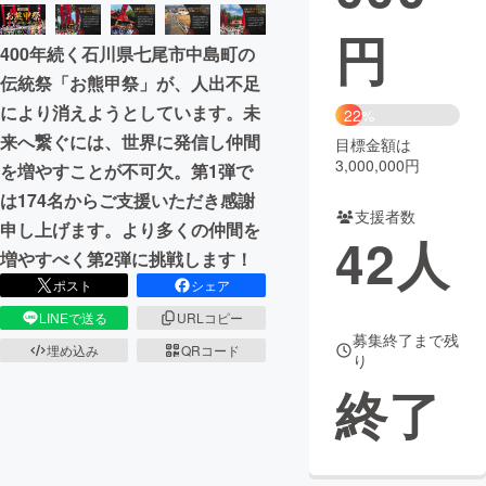
円
まちづくり・地域活性化
400年続く石川県七尾市中島町の
伝統祭「お熊甲祭」が、人出不足
CAMPFIRE for Social Good
CAMPFIRE Creation
により消えようとしています。未
22%
CAMPFIREふるさと納税
machi-ya
コミュニティ
来へ繋ぐには、世界に発信し仲間
目標金額は
3,000,000円
を増やすことが不可欠。第1弾で
は174名からご支援いただき感謝
支援者数
申し上げます。より多くの仲間を
42
人
増やすべく第2弾に挑戦します！
ポスト
シェア
LINEで送る
URLコピー
募集終了まで残
埋め込み
QRコード
り
終了