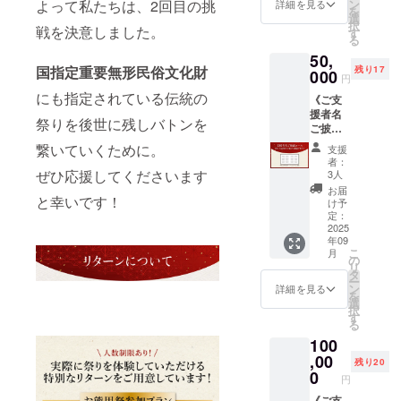
たしま
祭具の
の手続
ン
よって私たちは、2回目の挑
ださい
ファン
詳細を見る
を
す 【お
運び手
きをご
選
（住
ディン
択
名前の
戦を決意しました。
等 （安
案内し
す
所・宛
グ支援
る
掲載サ
全にご
ます。
名・電
者様の
50,
イズ】
参加い
・日
話番号
分を優
国指定重要無形民俗文化財
残り17
2cmx8
000
ただく
時：
を備考
先して
円
cm程度
ため、
歴史講
欄に必
確保し
にも指定されている伝統の
《ご支
【掲載
身長な
座、準
ずご記
ます。
援者名
期間】9
どを考
備、前
載くだ
※10袋
祭りを後世に残しバトンを
ご披露
月20日
慮して
夜祭：
さ
を、別
コー
のお祭
当日ご
2026年
い）。
の時
繋いていくために。
支援
ス》万
りで掲
相談さ
9月19日
ご希望
期・別
者：
博披露
げたあ
ぜひ応援してくださいます
せてい
（金）
3人
に添え
の場所
時、9月
と、翌
ただき
17:00〜
ない場
にお送
お届
の祭り
と幸いです！
年のお
ます）
20:00
け予
合は
りする
で掲げ
祭りま
定：
※集合時
お熊
メール
ことも
るボー
2025
で中島
間と場
甲祭
でご相
可能で
年09
ドにお
町お熊
所、持
り：9月
談しま
す。時
こ
月
名前を
甲祭神
の
ち物な
20日
す。
期と場
リ
掲載い
社・社
タ
ど詳細
（土）
所をご
ー
たしま
務所に
ン
は別途
8:00〜
詳細を見る
指定く
を
す 【お
展示致
選
ご連絡
12:00
ださい
択
名前の
します
す
しま
新宮
（住
る
掲載サ
（2026
す。 ※
祭：9月
所・宛
100
イズ】
年９月
詳細は
23日
名・電
3cmx1
,00
まで）
別途ご
（火・
話番号
残り20
0cm程
※ご希望
0
連絡し
祝）
を備考
円
度 【掲
のお名
ます
8:00〜
欄に必
載期
《ご支