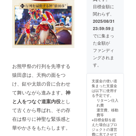
考欄に
8cmx1
目標金額に
ご入力
8cm程
関わらず、
くださ
度 【掲
い
載期
2025/08/31
（ニッ
間】9月
23:59:59
ま
クネー
20日の
ム
お祭り
でに集まっ
可）。
で掲げ
た金額が
たあ
と、翌
ファンディ
年のお
ングされま
祭りま
で中島
す。
お熊甲祭の行列を先導する
町お熊
甲祭神
猿田彦は、天狗の面をつ
社拝殿
支援金の使い道
に展示
け、鉦や太鼓の音に合わせ
集まった支援金
致しま
は以下に使用す
て舞いながら進みます。
神
す。
る予定です。
2030年
リターン仕入
と人をつなぐ道案内役
とし
9月ま
れ費
で） ※
て古くから尊ばれ、その存
運営費、移動
お祭り
費等
の詳細
在は祭りに神聖な緊張感と
※目標金額を超
は追っ
えた場合はプロ
てご連
華やかさをもたらします。
ジェクトの運営
絡いた
費に充てさせて
します