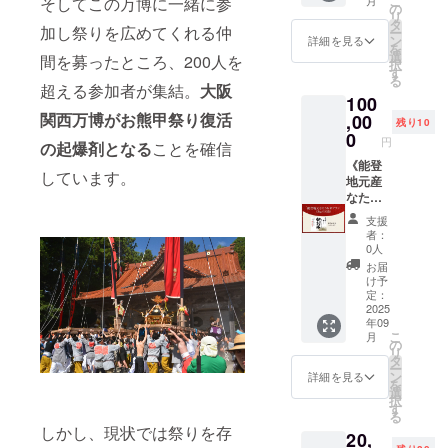
こ
そしてこの万博に一緒に参
リ 【原
い。 ※
の
をご確
前には
※支援者
リ
産地】
実行委
タ
認くだ
必ずお
様の交
加し祭りを広めてくれる仲
ー
石川県
員会委
ン
さい。
詳細を見る
届けの
通費や
を
【内容
員であ
選
毎年大
リター
間を募ったところ、200人を
滞在費
択
量】3㎏
る農事
す
人気の
ンに貼
は各自
る
x5袋
組合法
超える参加者が集結。
大阪
お米
付され
でご負
100
【賞味
人なた
で、令
たラベ
担くだ
期限】
関西万博がお熊甲祭り復活
,00
うちが
和6年分
ルや注
残り10
さい。
精米日
生産し
0
は常連
意書き
※詳細は
円
の起爆剤となる
ことを確信
より２
た、令
さんの
をご確
メール
カ月程
《能登
和７年
予約で
認くだ
でご連
しています。
度 【保
地元産
産石川
いっぱ
さい。
絡しま
存方
なたう
県産コ
いに
※保管期
す。 ＜
法】直
ち米プ
シヒカ
なって
間を過
作物例
支援
射日光
ラン
リをお
しまい
ぎた商
者：
＞能登
を避
（3kg*1
送りい
まし
0人
品は返
白ね
け、涼
0袋）》
たしま
た。令
品とな
お届
ぎ、中
しい場
【お米
す。詳
和7年分
け予
り、再
島菜、
所で保
の種
細は商
定：
は特別
出荷は
小菊か
存下さ
類】コ
2025
品に貼
にクラ
お受け
ぼ
年09
い。 ※
シヒカ
られる
ウド
できま
ちゃ、
こ
月
実行委
リ 【原
ラベル
の
ファン
せんの
その他
リ
員会委
産地】
をご確
タ
ディン
でご了
数十種
ー
員であ
石川県
認くだ
ン
グ支援
詳細を見る
承くだ
類 ＜作
を
る農事
【内容
さい。
選
者様の
さい。
業例＞
択
組合法
量】3㎏
毎年大
す
分を優
草取
る
人なた
x10袋
人気の
先して
り、収
しかし、現状では祭りを存
20,
うちが
【賞味
お米
確保し
穫、収