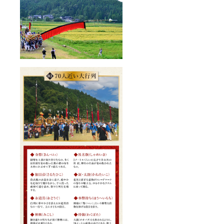
人1名ま
で。高
校生ま
では追
加料金
なしで
同行可
能。未
就学児
につい
ては要
相談。
※支援者
様の交
通費や
滞在費
は各自
でご負
担くだ
さい。
※詳細は
メール
でご連
絡しま
す。