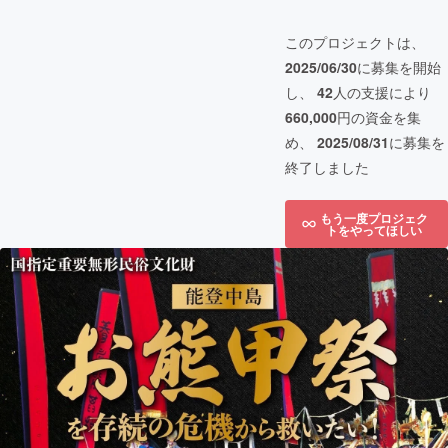
このプロジェクトは、
2025/06/30
に募集を開始
し、
42
人の支援により
660,000
円の資金を集
め、
2025/08/31
に募集を
終了しました
もう一度プロジェク
トをやってほしい