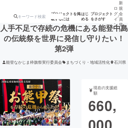
新
ロ
規
グ
会
プロジェクトを掲
はじ
プロジェクト
/
載するには
める
をさがす
イ
員
ン
登
人手不足で存続の危機にある能登中島
録
の伝統祭を世界に発信し守りたい！
第2弾
人気のプロ
注目のリ
注目の新着プロ
募集終了が近いプ
もうすぐ公開
ジェクト
ターン
ジェクト
ロジェクト
されます
能登なかじま枠旗祭実行委員会
まちづくり・地域活性化
石川県
アート・写真
音楽
現在の支援総
テクノロジー・ガジェット
ゲーム・サ
額
660,
映像・映画
書籍・雑誌
000
ビジネス・起業
チャレンジ