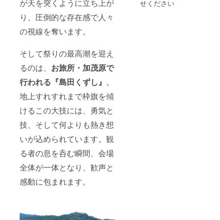
が天を突くように立ち上が
せください
きをご
案内し
り、圧倒的な存在感で人々
ます。
の視線を奪います。
・日
時：
お熊甲
そして祭りの最高潮を迎え
祭り：9
月20日
るのは、
お旅所・加茂原で
（土）
8:00〜
行われる『島田くずし』
。
12:00
お食
地上すれすれまで枠旗を傾
事：9月
けるこの大技には、勇気と
20日
（土）
技、そして何よりも熱き想
12:30〜
13:30
いが込められています。観
・集合
場所：
る者の息を呑む瞬間、会場
石川県
七尾市
全体が一体となり、歓声と
中島町
上畠6-
感動に包まれます。
26（駐
車場
有） ※1
支援に
つき大