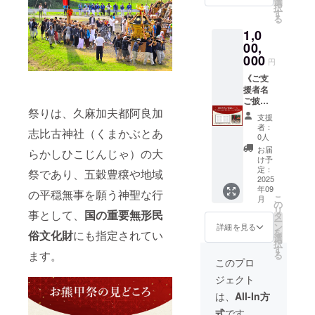
選
択
します
名前の
す
る
（2026
掲載サ
1,0
年９月
イズ】
まで）
6cmx1
00,
※ご希望
6cm程
000
円
のお名
度 【掲
前を備
載期
《ご支
考欄に
間】9月
援者名
ご入力
20日の
ご披露
祭りは、久麻加夫都阿良加
くださ
お祭り
コー
支援
い
で掲げ
ス》万
者：
志比古神社（くまかぶとあ
（ニッ
たあ
博披露
0人
クネー
と、翌
時、9月
お届
らかしひこじんじゃ）の大
ム
年のお
の祭り
け予
可）。
祭りま
で掲げ
定：
祭であり、五穀豊穣や地域
で中島
るボー
2025
年09
町お熊
ドにお
の平穏無事を願う神聖な行
こ
月
甲祭神
名前掲
の
リ
社・社
載&宮司
事として、
国の重要無形民
タ
ー
務所に
さんと
ン
詳細を見る
を
俗文化財
にも指定されてい
展示致
お食事
選
択
します
と祭り
す
ます。
る
（2026
へのご
このプロ
年９月
案内
ジェクト
まで）
【お名
※ご希望
前の掲
は、
All-In方
のお名
載サイ
式
です。
前を備
ズ】