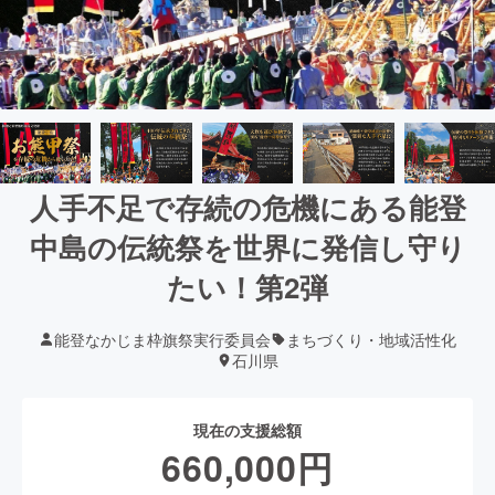
人手不足で存続の危機にある能登
中島の伝統祭を世界に発信し守り
たい！第2弾
能登なかじま枠旗祭実行委員会
まちづくり・地域活性化
石川県
現在の支援総額
660,000
円