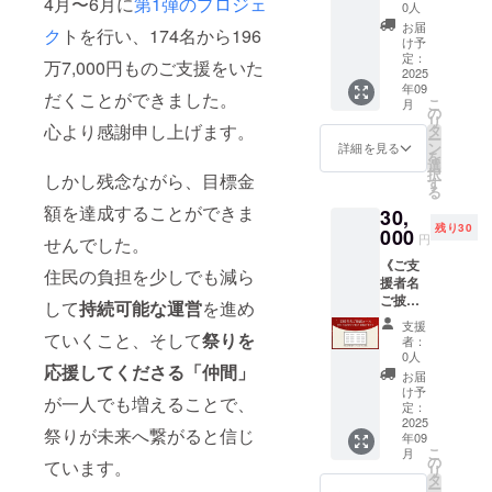
4月〜6月に
第1弾のプロジェ
らかも
10名》9
しまい
送りい
送りし
0人
しくは
月のお
まし
たしま
ます。
お届
ク
トを行い、174名から196
両方に
祭り丸
た。令
す。詳
別の時
け予
ご参加
ごと体
和7年分
細は商
定：
期・別
万7,000円ものご支援をいた
いただ
験セッ
2025
は特別
品に貼
の場所
年09
けま
ト（歴
にクラ
られる
への送
だくことができました。
こ
月
す。
史講
ウド
ラベル
の
付をご
リ
9月20日
座、準
ファン
をご確
心より感謝申し上げます。
タ
希望の
ー
（土）
備、前
ディン
認くだ
ン
場合
詳細を見る
を
：お熊
夜祭、
グ支援
さい。
選
は、5万
択
しかし残念ながら、目標金
甲祭
本番）
者様の
毎年大
す
円もし
る
り 9月
【体験
分を優
人気の
くは10
額を達成することができま
30,
23日
につい
先して
お米
万円の
残り30
（火・
て】 ・
000
確保し
で、令
プラン
円
せんでした。
祝
後日実
ます。
和6年分
をご選
《ご支
日）：
行委員
※5袋
は常連
択くだ
住民の負担を少しでも減ら
援者名
新宮祭
会より
を、別
さんの
さい。
ご披露
・でき
メール
の時
予約で
して
持続可能な運営
を進め
コー
るこ
でご連
期・別
いっぱ
支援
ス》万
と：地
絡しま
ていくこと、そして
祭りを
の場所
いに
者：
博披露
域を練
す。具
にお送
なって
0人
応援してくださる「仲間」
時、9月
り歩く
体的な
りする
しまい
お届
の祭り
隊列へ
集合の
ことも
まし
け予
が一人でも増えることで、
で掲げ
の参
流れ、
定：
可能で
た。令
るボー
2025
加、枠
移動・
す。時
和7年分
祭りが未来へ繋がると信じ
年09
ドにお
旗や神
滞在手
期と場
は特別
こ
月
名前を
輿の担
段、保
の
所をご
にクラ
ています。
リ
掲載い
ぎ手、
険など
タ
指定く
ウド
ー