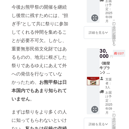
お届
農業体
しま
け予
今後お熊甲祭の開催を継続
験にご
す。
定：
招待し
2025
【木
し後世に残すためには、”担
年09
ます（1
札】
こ
月
回）
2cmx8
ぎ手”として共に祭りに参加
の
リ
【有効
cm程
タ
ー
してくれる仲間を集めるこ
期限】
度。能
ン
詳細を見る
を
2026年
登半島
選
択
とが必要不可欠。しかし、
11月
に多く
す
る
【体験
生育す
重要無形民俗文化財ではあ
30,
につい
る日本
残り27
て】 ・
000
三大ヒ
るものの、地元に根ざした
円
後日
バの能
《能登
「農事
登ヒバ
祭りであるゆえにあえて外
牛プラ
組合法
を原料
ン》能
人なた
への発信を行なっていな
に、お
登牛
うち
祭りの
支援
かったため、
お熊甲祭は日
（すき
（美土
シンボ
者：
焼き
里ネッ
ルであ
3人
本国内でもあまり知られて
用）
トなた
る枠旗
お届
500g
う
祭りを
け予
いません
。
【原産
ち）」
定：
刻印し
地】石
2025
より
た札で
年09
川県産
メール
す。イ
まずは祭りをより多くの人
こ
月
【内容
でご連
の
ンテリ
リ
量】
絡しま
タ
に知ってもらわないといけ
アとし
ー
500g
す。日
ン
て香り
詳細を見る
を
【賞味
ない。
私たちは伝統の存続
程、移
選
をお楽