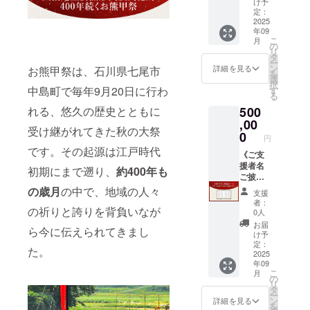
児につ
け予
可）。
祭りま
で掲げ
定：
いては
で中島
るボー
2025
要相
年09
町お熊
ドにお
談。 ※
こ
月
甲祭神
名前を
の
支援者
リ
社・社
掲載い
タ
様の交
ー
務所に
たしま
ン
通費や
詳細を見る
お熊甲祭は、石川県七尾市
を
展示致
す 【お
選
滞在費
択
します
名前の
中島町で毎年9月20日に行わ
す
は各自
る
（2026
掲載サ
でご負
500
れる、悠久の歴史とともに
年９月
イズ】
担くだ
まで）
5cmx1
,00
さい。
受け継がれてきた秋の大祭
※ご希望
4cm程
0
※詳細は
円
のお名
度 【掲
メール
です。その起源は江戸時代
前を備
載期
《ご支
でご連
考欄に
間】9月
援者名
絡しま
初期にまで遡り、
約400年も
ご入力
20日の
ご披露
す。
くださ
お祭り
コー
の歳月
の中で、地域の人々
支援
い
で掲げ
ス》万
者：
（ニッ
たあ
博披露
の祈りと誇りを背負いなが
0人
クネー
と、翌
時、9月
お届
ら今に伝えられてきまし
ム可）
年のお
の祭り
け予
祭りま
で掲げ
定：
た。
で中島
るボー
2025
年09
町お熊
ドにお
こ
月
甲祭神
名前を
の
リ
社・社
掲載い
タ
ー
務所に
たしま
ン
詳細を見る
を
展示致
す 【お