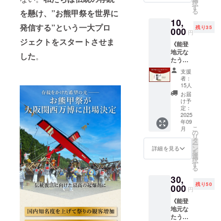
択
期限】
動・滞
す
しみく
る
を懸け、”お熊甲祭を世界に
生もの
在手
ださ
10,
ですの
段、保
い。お
発信する”という一大プロ
残り35
でお早
000
険など
祭り当
円
めにお
の手続
日に首
ジェクトをスタートさせま
《能登
召し上
きをご
からか
地元な
がりく
案内し
けてお
した
。
たうち
ださ
ます。
越しい
米プラ
い。
・受け
ただけ
支援
ン
【保存
入れ可
ると、
者：
（3kg）
方法】
能時
15人
スタッ
》 【お
要冷蔵
間：
フから
お届
米の種
能登牛
8:00〜
け予
心をこ
類】コ
は「第9
定：
17:00（
めてお
シヒカ
2025
回全国
お昼休
礼を申
年09
リ 【原
和牛能
憩あ
し上げ
こ
月
産地】
力共進
の
り） ・
ます！
リ
石川県
会」で
タ
集合場
能登ヒ
ー
【内容
「特別
ン
所：石
詳細を見る
バは日
を
量】3㎏
賞」を
選
川県七
本三大
択
【賞味
受賞し
す
尾市中
ビバの
る
期限】
ていま
島町上
一つで
30,
精米日
す。そ
畠6-
能登で
残り50
より２
000
のまま
26（駐
は【あ
円
カ月程
焼いて
車場
すな
《能登
度 【保
いただ
有） ・
ろ】又
地元な
存方
くだけ
持ち
は【あ
たうち
法】直
で美味
物：汚
て】の