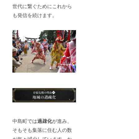
世代に繋ぐためにこれから
も発信を続けます。
中島町では
過疎化
が進み、
そもそも集落に住む人の数
が年々減少しています。か