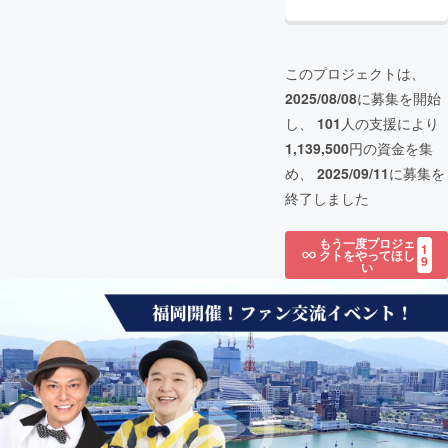
このプロジェクトは、
2025/08/08
に募集を開始
し、
101
人の支援により
1,139,500
円の資金を集
め、
2025/09/11
に募集を
終了しました
もう一度プロジェ
1
クトをやってほし
9
い