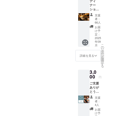
ディ
ナー
ショー
にご参
支援
加いた
者：
だける
66人
チケッ
お届
ト1名分
け予
です。
定：
(ペンラ
2025
年09
イト付
こ
月
き) お食
の
リ
事(飲み
タ
ー
放題付
ン
詳細を見る
を
き)と二
選
択
人のパ
す
る
フォー
3,0
マンス
をお楽
00
円
しみい
ご支援
ただけ
ありが
ます。
とうご
（定員
ざいま
100名限
支援
す！ 永
定） ・
者：
島と内
日時：
4人
山から
2025年
お届
あなた
9月21日
け予