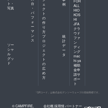
FOR
ト・
台
ェ
例
ALL
写真
・
ク
HIO
パ
ト
KOS
フ
の
HI
ォ
作
JFA
ー
り
クラ
マ
方
ウド
ン
プ
統
ファ
ス
ロ
計
ン
ソー
ジ
デ
ディ
シャ
ェ
ー
ング
ル
ク
タ
mac
グッ
ト
hi-ya
ド
の
補助
広
金申
め
請サ
方
ポー
ト
「QRコード」は株式会社デンソーウェーブの登録商標です。
© CAMPFIRE,
会社概
採用情
パートナー