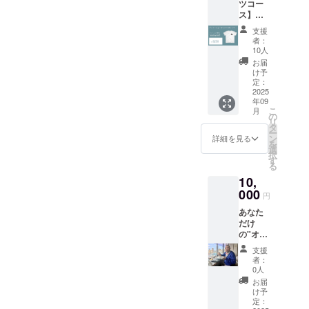
ツコー
ンダム
ス】
になり
ディ
ます。
支援
ナー
者：
ショー
10人
限定の
お届
オリジ
け予
ナルT
定：
シャツ
2025
年09
(白)で
こ
月
す。 こ
の
リ
れを着
タ
ー
て一緒
ン
詳細を見る
を
にボー
選
択
トレー
す
る
スの予
10,
想をし
ましょ
000
円
う！ ・
あなた
限定T
だけ
シャツ
の"オグ
（S / M /
リ"熱
L / XL /
支援
唱!?内
XXL /
者：
山信二
XXXL
0人
の喜び
）
お届
が大き
け予
い時に
定：