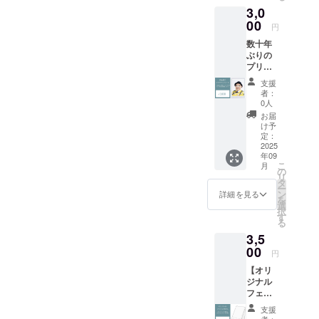
ていた
関して
3,0
容はラ
だきま
はメー
ンダム
00
す。
ルでご
円
になり
連絡し
数十年
ます。
ます。
ぶりの
座席は
プリク
ご購入
ラ(内山
順に前
支援
1人) 内
方から
者：
山信二
0人
のご案
が撮っ
内とな
お届
たプリ
け予
りま
クラを1
定：
す。 友
シート
2025
人やご
年09
丸々お
家族で
こ
月
渡しし
の
隣同士
リ
ます。
タ
がよい
ー
※プリク
ン
詳細を見る
などの
を
ラの機
選
ご指定
択
種や写
す
あれば
る
真の内
備考欄
3,5
容はラ
にご記
ンダム
00
入くだ
円
になり
さい。
【オリ
ます。
ジナル
フェイ
スタオ
支援
ル】
者：