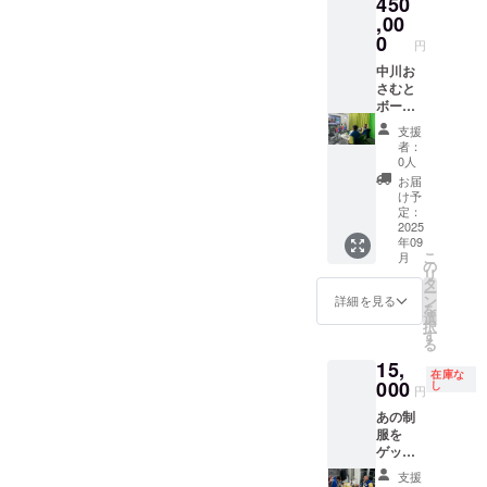
450
「中川
おさ
,00
む」の
0
円
着用し
たもの
中川お
で名札
さむと
付き。
ボート
制服は
レース
支援
完全ハ
配信が
者：
ンドメ
でき
0人
イドで
る!?多
お届
世の中
くの
け予
にこれ
ボート
定：
しかな
予想配
2025
年09
い激レ
信を行
こ
月
ア商品
なって
の
リ
です。
いるあ
タ
ー
サイズ
のスタ
ン
詳細を見る
を
は中川
ジオで
選
択
おさむ
Youtub
す
る
の着て
eによる
15,
いたサ
ボート
在庫な
イズに
予想配
000
し
円
なりま
信の出
あの制
す。
演体験
服を
を中川
ゲット
おさむ
できま
とでき
支援
す。一