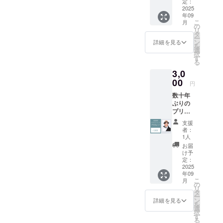
だけに
（日曜
定：
感謝を
2025
日）
年09
綴った
19:00開
こ
月
30秒~1
始-21:0
の
リ
分程度
0終了予
タ
ー
のメッ
定 ・場
ン
詳細を見る
を
セージ
所：石
選
択
動画を
蔵酒造
す
る
お送り
博多百
3,0
させて
年蔵
いただ
00
円
きま
〒
数十年
す！(呼
812-
ぶりの
んでほ
0043 福
プリク
しいお
岡県福
ラ(永島
名前や
岡市博
支援
1人) 永
希望あ
多区堅
者：
島知洋
れば内
粕１丁
1人
が撮っ
容等備
目３０
お届
たプリ
考欄に
−１ ・
け予
クラを1
記入し
定：
交通費
シート
2025
てくだ
や滞在
年09
丸々お
さい) 支
費は各
こ
月
渡しし
援者の
の
自でご
リ
ます。
方には
タ
負担く
ー
※プリク
メール
ン
ださ
詳細を見る
を
ラの機
でお送
選
い。 ・
択
種や写
りさせ
す
詳細に
る
真の内