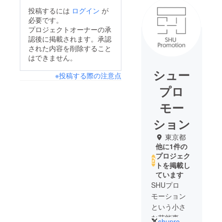
投稿するには
ログイン
が
必要です。
プロジェクトオーナーの承
認後に掲載されます。承認
された内容を削除すること
はできません。
シュー
※投稿する際の注意点
プロ
モー
ション
東京都
他に1件の
プロジェク
トを掲載し
ています
SHUプロ
モーション
という小さ
な芸能事務
shupromotion