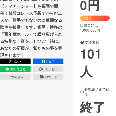
0
円
【ディナーショー】を福岡で開
まちづくり・地域活性化
催！普段はレース予想でからむ二
113%
人が、歌手でもないのに華麗なる
目標金額は
CAMPFIRE for Social Good
CAMPFIRE Creation
歌声を披露します。福岡・博多の
1,000,000円
CAMPFIREふるさと納税
machi-ya
コミュニティ
「百年蔵ホール」で繰り広げられ
る特別な一夜を、ぜひご一緒に。
支援者数
101
あなたの応援が、私たちの夢を実
現させます！
ポスト
シェア
人
LINEで送る
URLコピー
埋め込み
QRコード
募集終了まで残
り
終了