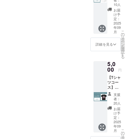
ディ
10人
ナー
お届
ショー
け予
限定の
定：
オリジ
2025
年09
ナル
こ
月
フェイ
の
リ
スタオ
タ
ー
ルで
ン
詳細を見る
を
す。 こ
選
択
れを
す
る
持って
5,0
一緒に
ボート
00
円
レース
【Tシャ
の予想
ツコー
をしま
ス】
しょ
ディ
う！
支援
ナー
者：
ショー
20人
限定の
お届
オリジ
け予
ナルT
定：
シャツ
2025
年09
(黒)で
こ
月
す。 こ
の
リ
れを着
タ