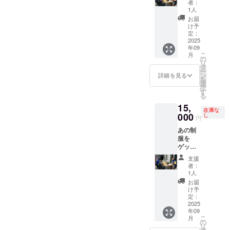
ます!!
者：
斉を風
Youtub
1人
靡した
eは限定
お届
過去の
公開で
け予
ボート
ご家族
定：
配信
2025
やお友
年09
「Oーム
達にお
こ
月
ラマー
見せす
の
リ
ト」の
ること
タ
ー
制服を
も可
ン
詳細を見る
を
購入で
能、
選
択
きま
Youtub
す
る
す。
eチャン
15,
「内山
ネルは
在庫な
信二」
000
自分の
し
円
の着用
もので
あの制
したも
もこち
服を
ので名
らの用
ゲット
札付
意した
できま
き。制
もので
支援
す。一
服は完
も可能
者：
斉を風
全ハン
です。
1人
靡した
ドメイ
日程は
お届
過去の
ドで世
ご相談
け予
ボート
の中に
定：
で、ど
配信
2025
これし
こかの
年09
「Oーム
かない
場の
こ
月
ラマー
激レア
の
10~12R
リ
ト」の
商品で