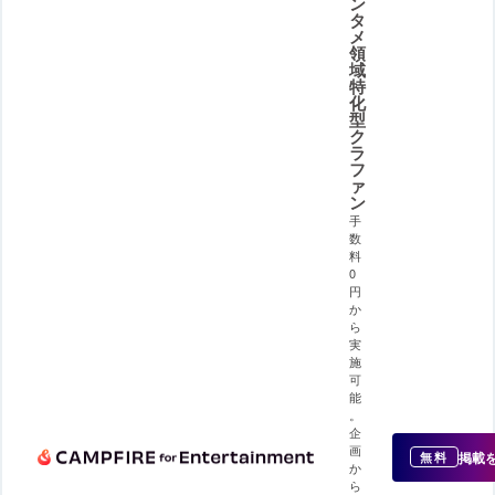
ン
タ
メ
領
域
特
化
型
ク
ラ
フ
ァ
ン
手
数
料
0
円
か
ら
実
施
可
能
。
企
画
掲載
無料
か
ら