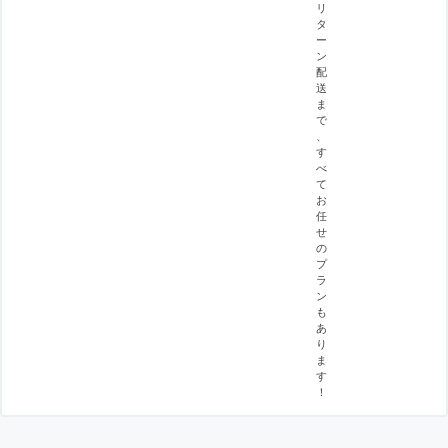
リ
タ
ー
ン
配
送
ま
で
、
す
べ
て
お
任
せ
の
プ
ラ
ン
も
あ
り
ま
す
！