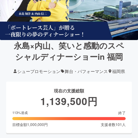
永島×内山、笑いと感動のスペ
シャルディナーショーin 福岡
シュープロモーション
舞台・パフォーマンス
福岡県
現在の支援総額
1,139,500
円
終了
113
%達成
目標金額
1,000,000
円
支援者数
101
人