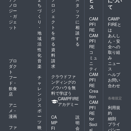
ビ
につい
ノロ
ち
ロ
タ
ス
て
ジー
づ
ジ
ッ
・ガ
く
ェ
フ
CAM
CAMP
ジェ
り
ク
に
PFI
FIREと
ット
・
ト
相
RE
は
地
を
談
CAM
あんし
域
作
す
PFI
ん・安
活
る
る
RE
全への
性
資
コ
取り組
化
料
ミュ
み
プロ
音
請
ニ
ニュー
ダク
楽
求
ティ
ス
ト
CAM
ヘルプ
クラウドファ
フー
チ
PFI
お問い
ンディングの
ド・
ャ
RE
合わせ
ノウハウを無
飲食
レ
Crea
料で学ぼう
店
ン
tion
各種規定
CAMPFIRE
ジ
CAM
アカデミー
アニ
ス
利用規
PFI
メ・
ポ
約
RE
漫画
ー
CA
説
細則
for
ツ
MP
明
プライ
Soci
ファ
映
FI
会
バシー
al