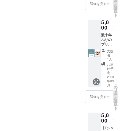
ー
て一緒
ン
詳細を見る
を
にボー
選
択
トレー
す
る
スの予
5,0
想をし
ましょ
00
円
う！ ・
数十年
限定T
ぶりの
シャツ
プリク
（S / M /
ラ(永島
L / XL /
支援
内山2
XXL
者：
人) 永島
/XXXL
1人
知洋、
）
お届
内山信
け予
二が2人
定：
で撮っ
2025
年09
たプリ
こ
月
クラを1
の
リ
シート
タ
ー
丸々お
ン
詳細を見る
を
渡しし
選
択
ます。
す
る
※プリク
5,0
ラの機
種や写
00
円
真の内
【Tシャ
容はラ