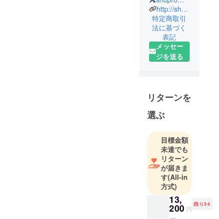
所です。
http://shu-pro.co.jp
若手芸人の
特定商取引
法に基づく
育成など、
表記
新しいタレ
メッセー
ントを生み
ジを送る
出そうと
日々精進し
ております
ので今後と
リターンを
もよろしく
選ぶ
お願い致し
ます。
目標金額
未達でも
リターン
が届きま
す
(All-in
方式)
13,
残り34
200
円