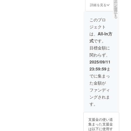
タ
を予想
ー
制服を
す。サ
ン
配信し
詳細を見る
を
購入で
イズは
選
ます(中
択
きま
内山信
す
川おさ
る
す。
二の着
む含め
このプロ
「永島
ていた
同時に3
ジェクト
知洋」
サイズ
名まで
の着用
になり
出演可
は、
All-In方
したも
ます。
能)
式
です。
ので名
札付
目標金額に
き。制
関わらず、
服は完
全ハン
2025/09/11
ドメイ
23:59:59
ま
ドで世
の中に
でに集まっ
これし
た金額が
かない
激レア
ファンディ
商品で
ングされま
す。サ
イズは
す。
永島知
洋の着
ていた
支援金の使い道
サイズ
集まった支援金
になり
は以下に使用す
ます。