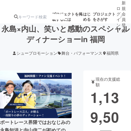
新
ロ
規
グ
会
プロジェクトを掲
はじ
プロジェクト
/
載するには
める
をさがす
イ
員
ン
登
永島×内山、笑いと感動のスペシャル
録
ディナーショーin 福岡
人気のプロ
注目のリ
注目の新着プロ
募集終了が近いプ
もうすぐ公開
シュープロモーション
舞台・パフォーマンス
福岡県
ジェクト
ターン
ジェクト
ロジェクト
されます
アート・写真
音楽
現在の支援総
額
1,13
テクノロジー・ガジェット
ゲーム・サ
9,50
映像・映画
書籍・雑誌
ボートレース界隈ではおなじみの
ビジネス・起業
チャレンジ
永島知洋と内山信二が初めての