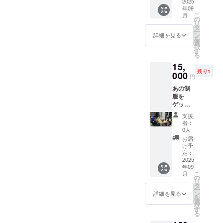
発動す
2025
年09
る"オグ
こ
月
リ"を替
の
リ
え歌に
タ
ー
してあ
ン
詳細を見る
を
なたの
選
択
名前を
す
る
入れて
15,
アカペ
残り1
ラで歌
000
円
う動画
あの制
をお送
服を
りしま
ゲット
す!!
できま
支援
す。一
者：
斉を風
0人
靡した
お届
過去の
け予
ボート
定：
配信
2025
年09
「Oーム
こ
月
ラマー
の
リ
ト」の
タ
ー
制服を
ン
詳細を見る
を
購入で
選
択
きま
す
る
す。