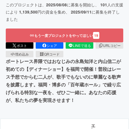
このプロジェクトは、
2025/08/08
に募集を開始し、
101
人の支援
により
1,139,500
円の資金を集め、
2025/09/11
に募集を終了し
ました
もう一度プロジェクトをやってほしい
19
ポスト
シェア
LINEで送る
URLコピー
埋め込み
QRコード
ボートレース界隈ではおなじみの永島知洋と内山信二が
初めての【ディナーショー】を福岡で開催！普段はレー
ス予想でからむ二人が、歌手でもないのに華麗なる歌声
を披露します。福岡・博多の「百年蔵ホール」で繰り広
げられる特別な一夜を、ぜひご一緒に。あなたの応援
が、私たちの夢を実現させます！
エ