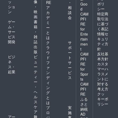
ッ
像
RE
・
ポリ
Goo
ショ
・
ア
相
シー
d
ン
映
カ
談
特定商
CAM
画
デ
会
取引法
PFI
ゲー
書
ミ
に基づ
RE
ム・
籍
ー
く表記
for
サー
・
と
情報セ
Ente
ビス
雑
は
キュリ
rtain
開発
誌
ク
サ
ティ方
men
出
ラ
ポ
針
t
版
ウ
ー
反社基
CAM
ビジ
ビ
ド
ト
本方針
PFI
ネ
ュ
フ
サ
カスタ
RE
ス・
ー
ァ
ー
マーハ
for
起業
テ
ン
ビ
ラスメ
Spor
ィ
デ
ス
ントに
ts
ー
ィ
対する
CAM
・
ン
考え方
PFI
ヘ
グ
クッ
RE
ル
と
キーポ
ふる
ス
は
リシー
さと
ケ
プ
実
納税
ア
ロ
施
AD
アー
舞
ジ
事