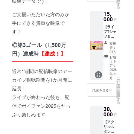
映像データです。
いて サ
択
【メー
以外は
～響円
す
うぞ！
イトへ
る
ル送
入力し
喝祭
☆リ
掲載を
付】A席
15,
ないよ
ご支援いただいた方のみが
～』の
ターン
希望す
現地観
うお願
000
Blu-ray
内容 1.
円
るお名
覧チ
手にできる貴重な映像で
いいた
をお届
【配
前を備
ケット
【ライ
しま
けしま
送】レ
考欄に
す！
2.
ブTシャ
す。同
す！7人
プリカ
入力し
【メー
ツ＆ス
名で複
の思い
チケッ
てくだ
ル送
マホス
数のご
が詰
ト 2.
支援
◎第3ゴール（1,500万
さい。
付】配
タンド
支援い
まった
【サイ
者：
掲載を
信視聴
コー
ただい
フェス
24人
円）達成時
【達成！】
ト掲
希望さ
チケッ
ス】 ☆
た場合
ティバ
載】公
お届
れない
ト 3.
プラン
でも、
ルの記
け予
式サイ
場合は
【会場
概要 ボ
掲載さ
定：
録を、
トへお
「掲載
配布】
イファ
2026
通常1週間の配信映像のアー
れるお
ぜひお
名前を
しな
ボイ
年03
ンオリ
名前は1
手元
掲載 3.
い」と
こ
月
ファン
カイブ視聴期間を1か月間に
ジナルT
つのみ
の
に。
【後日
記入く
リ
オリジ
シャツ
となり
タ
（Blu-
メール
ださ
ー
延長！
ナルデ
と2025
ます。
ン
rayにつ
詳細を見る
送付】
い。入
を
ザイン
描き下
選
きまし
出演者
ライブが終わった後も、配
力内容
択
ペンラ
ろしイ
す
ては一
からの
をその
る
イト 4.
ラスト
般販売
信でボイファン2025をたっ
お礼
まま掲
【会場
30,
のスマ
の予定
メッ
載いた
配布】
ホスタ
000
ぷり楽しめます。
はござ
セージ
円
します
レプリ
ンド＋
いませ
☆備考
ので、
カチ
【アク
レプリ
ん。ク
欄につ
お名前
ケット
リルス
カチ
ラウド
いて サ
以外は
5.【サ
タンド
ケット
ファン
イトへ