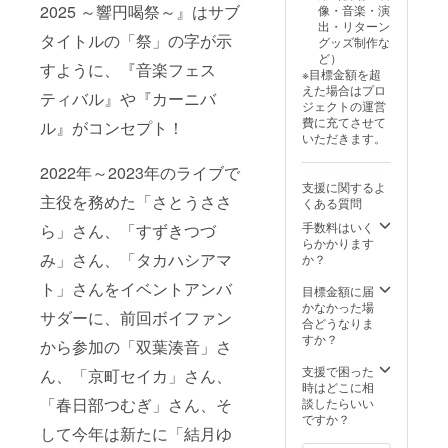
てくる
をその
者仕
れるお
2025 ～響円喝祭～』はサブ
像・音楽・演
ンオリ
ので、
まま掲
様） 2.
名前は1
出・リターン
ジナル
ご帰宅
載いた
【配
つのみ
タイトルの「祭」の字が示
グッズ制作な
デザイ
後に
します
送】ボ
となり
ど）
ンのペ
アーカ
すように、『音楽フェス
ので、
イファ
ます。
※目標金額を超
ンライ
イブも
お名前
ン2025
えた場合はプロ
トとレ
ティバル』や『カーニバ
お楽し
以外は
ライブT
ジェクトの運営
プリカ
みいた
入力し
シャツ
費に充てさせて
ル』がコンセプト！
チケッ
だけま
ないよ
（カ
いただきます。
トを会
す！ ☆
うお願
ラー：
場でお
リター
いいた
黒/※予
2022年～2023年のライブで
渡しし
ン内容
しま
定、サ
支援に関するよ
ます！
1.
す。同
イズ：
主役を務めた「さとうささ
くある質問
さらに
【メー
名で複
M～
配信視
ル送
手数料はいく
数のご
XL,XXX
ら」さん、「すずきつづ
聴チ
付】VIP
らかかります
支援い
L） 3.
ケット
み」さん、「タカハシアマ
席現地
か？
ただい
【配
も付い
観覧チ
た場合
送】ボ
ト」さんをイベントアンバ
てくる
ケット
目標金額に届
でも、
イファ
ので、
2.
かなかった場
掲載さ
ン2025
サダーに、前回ボイファン
ご帰宅
【メー
合どうなりま
れるお
スマホ
後に
ル送
すか？
名前は1
スタン
から参加の「双葉湊音」さ
アーカ
付】配
つのみ
ド 4.
イブも
信視聴
支援で困った
となり
【配
ん、「京町セイカ」さん、
お楽し
チケッ
時はどこに相
ます。
送】ボ
みいた
ト 3.
「春日部つむぎ」さん、そ
談したらいい
イファ
だけま
【会場
ですか？
ン2025
して今年は新たに「結月ゆ
す！ ☆
配布】
描き下
リター