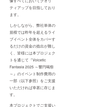
像すべてにおいてクオリ
以外は
フラ
掲載を
入力し
ワース
ティアップを目指しており
希望さ
ないよ
タンド
れない
うお願
を設
ます。
場合は
いいた
置・フ
「掲載
しま
ラワー
しな
す。同
スタン
しかしながら、弊社単体の
い」と
名で複
ドそば
記入く
数のご
のパネ
規模では昨年を超えるライ
ださ
支援い
ルへお
い。入
ブイベント全体をカバーす
ただい
名前を
力内容
た場合
掲載・
るだけの資金の捻出が難し
をその
でも、
設置し
まま掲
掲載さ
たフラ
く、皆様には本プロジェク
載いた
れるお
ワース
します
名前は1
タンド
トを通じて『Voicetic
ので、
つのみ
のお写
お名前
となり
真を後
Fantasia 2025 ～響円喝祭
以外は
ます。
日メー
入力し
～』のイベント制作費用の
ルで送
ないよ
付 10.
一部（以下参照）をご支援
うお願
【後日
いいた
メール
いただければ幸甚に存じま
しま
送付】
す。同
本ライ
す。
名で複
ブで使
数のご
用した
支援い
調声
本プロジェクトでご支援い
ただい