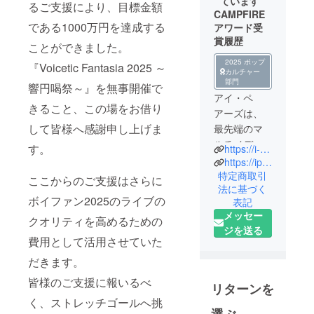
ています
るご支援により、目標金額
CAMPFIRE
である1000万円を達成する
アワード受
賞履歴
ことができました。
2025 ポップ
『Voicetic Fantasia 2025 ～
カルチャー
部門
響円喝祭～』を無事開催で
アイ・ペ
きること、この場をお借り
アーズは、
して皆様へ感謝申し上げま
最先端のマ
ルチメディ
す。
https://i-pairs.co.jp
アコンテン
https://ip-vp.jp
ツを一元提
特定商取引
ここからのご支援はさらに
法に基づく
供する「デ
ボイファン2025のライブの
表記
ジタルコン
メッセー
クオリティを高めるための
テンツ特化
ジを送る
型クリエイ
費用として活用させていた
ティブカン
だきます。
パニー」で
皆様のご支援に報いるべ
す。
リターンを
く、ストレッチゴールへ挑
音楽・音