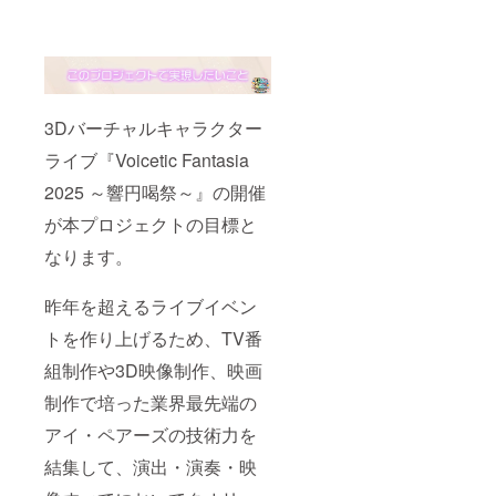
欄につ
用フ
ケット
いて サ
レーム
5.【サ
イトへ
付属予
イト掲
掲載を
定） 7.
載】公
希望す
【配
式サイ
るお名
送】ボ
トへお
前を備
イファ
名前を
3Dバーチャルキャラクター
考欄に
ン2025
掲載 6.
入力し
描き下
ライブ『Voicetic Fantasia
【後日
てくだ
ろしイ
メール
さい。
ラスト
2025 ～響円喝祭～』の開催
送付】
掲載を
アクリ
出演者
希望さ
ルブ
が本プロジェクトの目標と
からの
れない
ロック
お礼
場合は
（厚さ
なります。
メッ
「掲載
20mm/
セージ
しな
※予定）
☆備考
い」と
昨年を超えるライブイベン
8.【配
欄につ
記入く
送】レ
トを作り上げるため、TV番
いて サ
ださ
プリカ
イトへ
い。入
チケッ
組制作や3D映像制作、映画
掲載を
力内容
ト 9.
希望す
をその
【会場
制作で培った業界最先端の
るお名
まま掲
設置・
前を備
載いた
後日
アイ・ペアーズの技術力を
考欄に
します
メール
入力し
ので、
結集して、演出・演奏・映
送付】
てくだ
お名前
会場へ
さい。