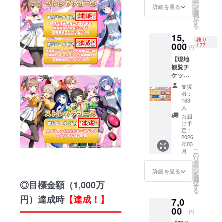
ー
了後数
より、ライ
ン
詳細を見る
を
日以内
選
ブ制作の効
択
に会場
す
る
率化と安定
で収録
15,
された
化を実現。
残り
000
定点映
177
円
既存サービ
像デー
【現地
スの改善や
タをお
観覧チ
届けい
サービス企
ケット
たしま
画／システ
（A席）
す。 配
支援
＋配信
信映像
ム開発な
者：
視聴チ
とは異
163
ど、幅広い
ケット
人
なる視
コー
ニーズに応
点でボ
お届
ス】 ☆
け予
イファ
えるプロ
プラン
定：
ンを楽
フェッショ
2026
概要 現
しめる
年03
地で盛
ナルサービ
貴重な
こ
月
り上が
の
映像を
スを、高品
リ
りたい
タ
ゲット
ー
質かつリー
方はこ
ン
詳細を見る
してく
を
のチ
選
ださ
ズナブルな
択
◎目標金額（1,000万
ケット
す
い！ ☆
る
価格設定で
をゲッ
リター
円）達成時
【達成！】
7,0
ト！ボ
ご提供して
ン内容
00
イファ
1.【後
円
います。
ンのラ
日メー