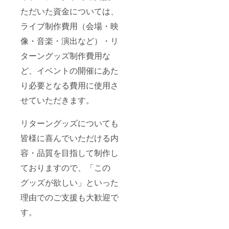
データ
た場合
ただいた資金については、
のプロ
でも、
ジェク
掲載さ
ライブ制作費用（会場・映
トファ
れるお
イル 11.
像・音楽・演出など）・リ
名前は1
【サイ
つのみ
ト掲
ターングッズ制作費用な
となり
載】公
ます。
式サイ
ど、イベントの開催にあた
トへお
名前を
り必要となる費用に使用さ
掲載 12.
せていただきます。
【後日
メール
送付】
リターングッズについても
出演者
からの
皆様に喜んでいただける内
お礼
メッ
容・品質を目指して制作し
セージ
☆備考
ておりますので、「この
欄につ
グッズが欲しい」といった
いて フ
ラワー
理由でのご支援も大歓迎で
スタン
ドおよ
す。
びサイ
トへ掲