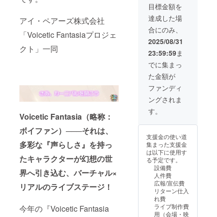
り、バ
出演者
援した
場合は
ないよ
目標金額を
ご観覧
ンドの
からの
い！」
「掲載
うお願
いただ
迫力あ
お礼
という
達成した場
しな
いいた
アイ・ペアーズ株式会社
けるチ
る演奏
メッ
強者の
い」と
しま
合にのみ、
ケット
をお楽
セージ
方は、
「Voicetic Fantasiaプロジェ
記入く
す。同
です。S
しみい
☆備考
ご自宅
2025/08/31
ださ
名で複
席チ
ただけ
クト」一同
欄につ
に等身
い。入
数のご
23:59:59
ま
ケット
ます！
いて サ
大パネ
力内容
支援い
は3～5
そし
イトへ
ルを飾
でに集まっ
をその
ただい
列目確
て、ボ
掲載を
るス
まま掲
た場合
た金額が
定！ス
イファ
希望す
ペース
載いた
でも、
テージ
ンオリ
るお名
がある
ファンディ
します
掲載さ
に近い
ジナル
前を備
かご確
ので、
れるお
ングされま
場所か
デザイ
考欄に
認くだ
お名前
名前は1
ら出演
ンのペ
入力し
さいま
す。
以外は
つのみ
Voicetic Fantasia（略称：
メン
ンライ
てくだ
せ。 ☆
入力し
となり
バーの
トとレ
さい。
リター
ないよ
ます。
ボイファン）───それは、
歌や踊
プリカ
掲載を
ン内容
うお願
支援金の使い道
り、バ
チケッ
希望さ
1.【後
いいた
多彩な『声らしさ』を持っ
集まった支援金
ンドの
トを会
れない
日配
しま
は以下に使用す
迫力あ
場でお
場合は
送】等
たキャラクターが幻想の世
す。同
る予定です。
る演奏
渡しし
「掲載
身大メ
名で複
設備費
をお楽
ます！
界へ引き込む、バーチャル×
しな
タモル
数のご
人件費
しみい
さらに
い」と
パネル
支援い
広報/宣伝費
リアルのライブステージ！
ただけ
配信視
記入く
（選択
ただい
リターン仕入
ます！
聴チ
ださ
した
た場合
れ費
そし
ケット
い。入
コース
でも、
ライブ制作費
今年の『Voicetic Fantasia
て、ボ
も付い
力内容
の出演
掲載さ
用（会場・映
イファ