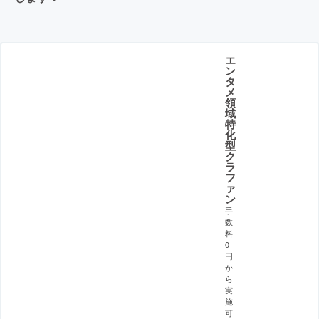
エ
ン
タ
メ
領
域
特
化
型
ク
ラ
フ
ァ
ン
手
数
料
0
円
か
ら
実
施
可