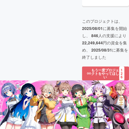
このプロジェクトは、
2025/08/01
に募集を開始
し、
846
人の支援により
22,249,644
円の資金を集
め、
2025/08/31
に募集を
終了しました
もう一度プロジェ
1
クトをやってほし
2
い
6