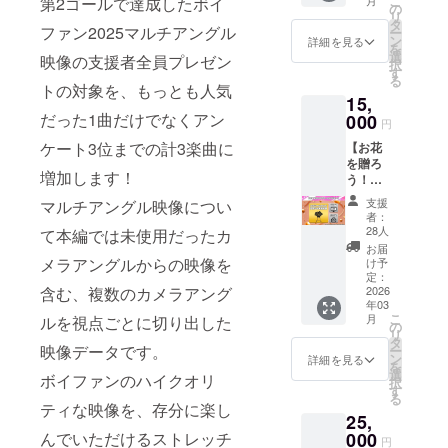
こ
第2ゴールで達成したボイ
月
ン2025
れない
スで
の
イズ：
す。 ☆
うお願
リ
のプレ
場合は
す。錆
タ
M～
リター
ファン2025マルチアングル
いいた
ー
ミアム
「掲載
多はが
ン
XL,XXX
詳細を見る
ン内容
しま
を
グッズ
しな
ねさん
選
L） 2.
映像の支援者全員プレゼン
1.【後
す。同
択
はこち
い」と
が描く
す
【配
日配
名で複
る
ら。 出
記入く
素敵な
トの対象を、もっとも人気
送】ボ
送】
数のご
15,
演者の
ださ
イラス
イファ
Voicetic
支援い
だった1曲だけでなくアン
モチー
000
い。入
トグッ
ン2025
円
Fantasi
ただい
フピン
力内容
ズをぜ
スマホ
a 2025
た場合
ケート3位までの計3楽曲に
【お花
ズセッ
をその
ひお手
スタン
～響円
でも、
を贈ろ
ト＆描
まま掲
元に。
ド（ア
喝祭～
増加します！
掲載さ
う！フ
き下ろ
載いた
☆リ
クリル
Blu-ray
れるお
ラワー
しイラ
します
ターン
素材※予
支援
マルチアングル映像につい
ディス
名前は1
スタン
ストの
ので、
内容 1.
定） 3.
者：
ク＆
つのみ
ドコー
アクリ
お名前
【配
28人
て本編では未使用だったカ
【配
パッ
となり
ス】 ☆
ルブ
以外は
送】ボ
送】レ
お届
ケージ
ます。
プラン
ロック
メラアングルからの映像を
入力し
イファ
け予
プリカ
2.【BD
概要 会
＋レプ
定：
ないよ
ン2025
チケッ
内掲
含む、複数のカメラアング
場にフ
2026
リカチ
うお願
描き下
ト 4.
載】ブ
年03
ラワー
ケット
いいた
ろしイ
【サイ
ルーレ
こ
月
ルを視点ごとに切り出した
スタン
がリ
の
しま
ラスト
ト掲
イ内に
リ
ドを
ターン
タ
す。同
出演者
載】公
映像データです。
お名前
ー
飾っ
として
ン
名で複
アクリ
詳細を見る
式サイ
を掲載
を
て、出
手に入
選
数のご
ルスタ
トへお
ボイファンのハイクオリ
3.【サ
択
演者の
るコー
す
支援い
ンド
名前を
イト掲
る
みんな
スで
ティな映像を、存分に楽し
ただい
セット
掲載 5.
載】公
25,
をお祝
す。 ☆
た場合
（7名
【後日
式サイ
いでき
んでいただけるストレッチ
000
リター
でも、
分） 2.
メール
円
トへお