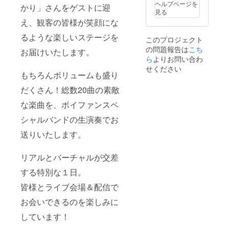
ボイ
ろしイ
ヘルプページを
かり」さんをゲストに迎
ン内容
ファン
ラスト
見る
1.
オリジ
出演者
え、観客の皆様が笑顔にな
【メー
ナルデ
アクリ
ル送
ザイン
ルスタ
るような楽しいステージを
このプロジェクト
付】S席
ペンラ
ンド
の問題報告は
現地観
こち
イト 4.
お届けいたします。
セット
覧チ
【会場
ら
よりお問い合わ
（7名
ケット
配布】
分） 5.
せください
2.
もちろんボリュームも盛り
レプリ
【配
【メー
カチ
送】ボ
だくさん！総数20曲の素敵
ル送
ケット
イファ
付】配
5.【サ
ン2025
な楽曲を、ボイファンスペ
信視聴
イト掲
描き下
チケッ
載】公
ろしイ
シャルバンドの生演奏でお
ト 3.
式サイ
ラスト
【会場
トへお
A2布タ
送りいたします。
配布】
名前を
ペスト
ボイ
掲載 6.
リー 6.
ファン
リアルとバーチャルが交差
【後日
【配
オリジ
メール
送】ボ
する特別な１日。
ナルデ
送付】
イファ
ザイン
出演者
ン2025
皆様とライブ会場＆配信で
ペンラ
からの
出演者
イト 4.
お礼
モチー
お会いできるのを楽しみに
【会場
メッ
フピン
配布】
セージ
ズセッ
しています！
レプリ
☆備考
ト（専
カチ