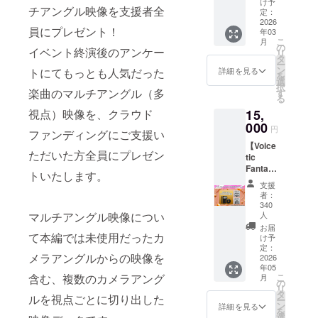
ケット
け予
デザイ
欄につ
チアングル映像を支援者全
概要 ボ
定：
です。
ンのペ
いて サ
イファ
2026
☆リ
ンライ
員にプレゼント！
イトへ
年03
ンを応
ターン
トとレ
こ
掲載を
月
援して
の
内容 1.
イベント終演後のアンケー
プリカ
リ
希望す
いただ
タ
【メー
チケッ
ー
るお名
ける方
ン
ル送
詳細を見る
トにてもっとも人気だった
トを会
を
前を備
に、支
選
付】配
場でお
択
考欄に
援の記
楽曲のマルチアングル（多
す
信視聴
渡しし
る
入力し
念とし
チケッ
ます！
てくだ
視点）映像を、クラウド
15,
て入場
ト 2.
さらに
さい。
チケッ
000
【サイ
円
配信視
ファンディングにご支援い
掲載を
トをイ
ト掲
聴チ
希望さ
【Voice
メージ
載】公
ケット
ただいた方全員にプレゼン
れない
tic
したデ
式サイ
も付い
場合は
Fantasi
ザイン
トへお
トいたします。
てくる
「掲載
a 2025
のレプ
名前を
支援
ので、
しな
ブルー
リカチ
掲載 3.
者：
ご帰宅
い」と
レイ
ケット
340
【後日
後に
記入く
コー
マルチアングル映像につい
をリ
人
メール
アーカ
ださ
ス】 ☆
ターン
お届
送付】
イブも
い。入
て本編では未使用だったカ
プラン
でお送
け予
出演者
お楽し
力内容
概要 今
定：
りする
からの
みいた
メラアングルからの映像を
をその
2026
回開催
コース
お礼
だけま
年05
まま掲
する
です。
メッ
含む、複数のカメラアング
こ
す！ ☆
月
載いた
『Voice
の
思い出
セージ
リ
リター
します
tic
タ
の一枚
ルを視点ごとに切り出した
☆備考
ー
ン内容
ので、
Fantasi
ン
として
詳細を見る
欄につ
を
1.
お名前
a 2025
選
ぜひど