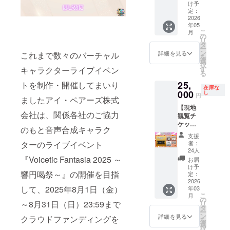
【配
ラック
トパネ
ジ（春
け予
セージ
場合は
す。同
送】応
スコー
ル（京
定：
日部つ
☆備考
「掲載
名で複
援コー
ス】 ☆
2026
町セイ
むぎ
欄につ
しな
数のご
年05
ス専用
プラン
カさん
ちゃん
いて サ
い」と
支援い
こ
月
パッ
概要 本
仕様）
の
仕様）
イトへ
記入く
ただい
リ
ケージ
コース
3.【配
タ
5.【配
掲載を
ださ
た場合
ー
（パッ
限定の
送】ア
ン
送】レ
詳細を見る
これまで数々のバーチャル
希望す
い。入
でも、
を
ケージ
「描き
クリル
選
プリカ
るお名
力内容
掲載さ
択
内に「2
下ろし
カード
キャラクターライブイベン
す
チケッ
前を備
をその
れるお
る
～4」の
等身大
（京町
ト 6.
考欄に
まま掲
名前は1
25,
トを制作・開催してまいり
グッズ
メタモ
セイカ
【サイ
入力し
載いた
在庫な
つのみ
を同梱/
ルパネ
000
さん仕
し
ト掲
てくだ
円
します
となり
ましたアイ・ペアーズ株式
結月ゆ
ル」1名
様） 4.
載】公
さい。
ので、
ます。
【現地
かりさ
分に加
【配
式サイ
掲載を
お名前
会社は、関係各社のご協力
観覧チ
ん仕
え、他
送】
トへお
希望さ
以外は
ケット
様） 2.
コース
57mm
名前を
れない
のもと音声合成キャラク
入力し
（VIP
【配
のグッ
缶バッ
掲載 7.
場合は
支援
ないよ
席）＋
送】
ズ（一
ジ（京
ターのライブイベント
【後日
者：
「掲載
うお願
配信視
フェイ
部除
町セイ
24人
メール
しな
いいた
聴チ
バリッ
く）が
『Voicetic Fantasia 2025 ～
カさん
送付】
お届
い」と
しま
ケット
トパネ
含まれ
仕様）
け予
出演者
記入く
す。同
響円喝祭～』の開催を目指
コー
ル（結
る豪華
定：
5.【配
からの
ださ
名で複
ス】 ☆
2026
月ゆか
コース
送】レ
お礼
い。入
数のご
して、2025年8月1日（金）
年03
プラン
りさん
です。
プリカ
メッ
力内容
支援い
こ
月
概要 現
仕様）
ご支援
の
チケッ
セージ
をその
～8月31日（日）23:59まで
ただい
リ
地で盛
3.【配
いただ
タ
ト 6.
☆備考
まま掲
た場合
ー
り上が
送】ア
く際に
ン
【サイ
詳細を見る
欄につ
クラウドファンディングを
載いた
でも、
を
りたい
クリル
お好き
選
ト掲
いて サ
します
掲載さ
択