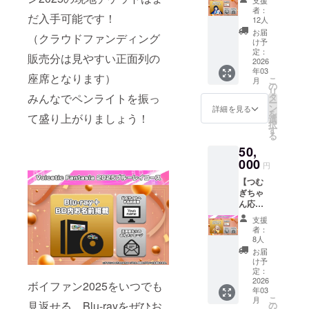
声デー
支援
のお写
数のご
ス】 ☆
コース
仕様）
【配
者：
タのプ
真を後
支援い
だ入手可能です！
プラン
です。
2.【配
12人
送】
ロジェ
日メー
ただい
概要 双
☆リ
送】
57mm
お届
クト
ルで送
た場合
（クラウドファンディング
葉湊音
ターン
フェイ
け予
缶バッ
ファイ
付 2.
でも、
ちゃん
内容 1.
定：
バリッ
ジ（さ
ル 2.
販売分は見やすい正面列の
【サイ
掲載さ
のイラ
2026
【配
トパネ
とうさ
【サイ
ト掲
れるお
年03
スト付
送】応
ル（す
さら
座席となります）
ト掲
載】公
こ
名前は1
月
きパッ
援コー
の
ずきつ
ちゃん
載】公
式サイ
リ
つのみ
ケージ
ス専用
タ
みんなでペンライトを振っ
づみ
仕様）
式サイ
トへお
ー
となり
に3点の
パッ
ン
ちゃん
詳細を見る
5.【配
トへお
名前を
を
ます。
グッズ
て盛り上がりましょう！
ケージ
選
仕様）
送】レ
名前を
掲載 3.
択
が封入
（パッ
す
3.【配
プリカ
掲載 3.
【後日
る
された
ケージ
送】ア
チケッ
【後日
メール
50,
スペ
内に「2
クリル
ト 6.
メール
送付】
シャル
000
～4」の
カード
【サイ
円
送付】
出演者
なリ
グッズ
（すず
ト掲
出演者
からの
【つむ
ターン
を同梱/
きつづ
載】公
からの
お礼
ぎちゃ
が手に
タカハ
みちゃ
式サイ
お礼
メッ
ん応援
入る
シアマ
ん仕
トへお
メッ
セージ
コー
コース
トくん
様） 4.
名前を
支援
セージ
☆備考
ス】 ☆
です。
仕様）
【配
者：
掲載 7.
☆備考
欄につ
プラン
☆リ
2.【配
8人
送】
【後日
欄につ
いて フ
概要 春
ターン
送】
57mm
お届
メール
いて サ
ラワー
日部つ
内容 1.
フェイ
け予
缶バッ
送付】
イトへ
スタン
むぎ
【配
定：
バリッ
ジ（す
出演者
掲載を
ドおよ
ちゃん
2026
送】応
トパネ
ボイファン2025をいつでも
ずきつ
からの
希望す
びサイ
年03
のイラ
援コー
ル（タ
づみ
お礼
るお名
こ
トへ掲
月
スト付
見返せる、Blu-rayをぜひお
ス専用
の
カハシ
ちゃん
メッ