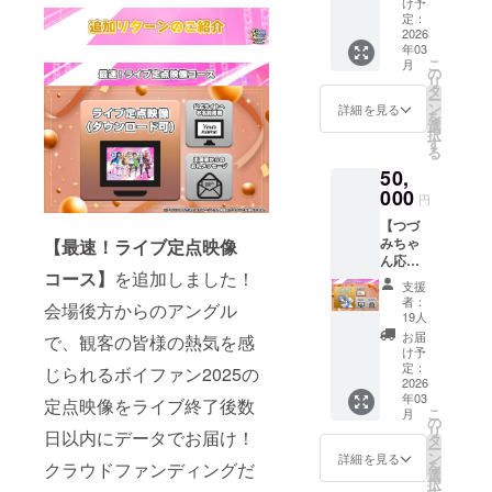
だくも
華にな
け予
送】レ
メッ
力内容
合は
さら
良し、
定：
りま
プリカ
セージ
をその
「掲載
ちゃん
2026
音源を
す。ま
チケッ
☆備考
まま掲
しな
年03
のイラ
別途ご
た、設
ト 4.
欄につ
載いた
こ
月
い」と
スト付
用意い
の
置した
【サイ
いて サ
します
リ
記入く
きパッ
ただき
タ
フラ
ト掲
イトへ
ので、
ー
ださ
ケージ
自宅で
ン
ワース
詳細を見る
載】公
掲載を
お名前
を
い。入
に3点の
ボイ
選
タンド
式サイ
希望す
以外は
択
力内容
グッズ
ファン
す
そばの
トへお
るお名
入力し
る
をその
が封入
のライ
パネル
名前を
前を備
ないよ
まま掲
50,
された
ブを再
には、
掲載 5.
考欄に
うお願
載いた
スペ
000
現する
本コー
【後日
円
入力し
いいた
します
シャル
も良
スのご
メール
てくだ
しま
ので、
【つづ
なリ
し。あ
支援者
送付】
さい。
す。同
お名前
みちゃ
【最速！ライブ定点映像
ターン
なた独
のお名
出演者
掲載を
名で複
以外は
ん応援
が手に
自のア
前を掲
からの
希望さ
数のご
コース】
を追加しました！
入力し
コー
入る
レンジ
示させ
お礼
支援
れない
支援い
ないよ
ス】 ☆
コース
を加え
ていた
者：
メッ
場合は
会場後方からのアングル
ただい
うお願
プラン
です。
ても良
19人
だきま
セージ
「掲載
た場合
いいた
概要 す
☆リ
し。使
す。皆
お届
で、観客の皆様の熱気を感
☆備考
しな
でも、
しま
ずきつ
ターン
い方次
け予
様のお
欄につ
い」と
掲載さ
す。同
づみ
内容 1.
定：
第で
じられるボイファン2025の
祝いの
いて サ
記入く
れるお
名で複
ちゃん
2026
【配
色々な
気持ち
イトへ
ださ
名前は1
年03
数のご
のイラ
定点映像をライブ終了後数
送】応
楽しみ
が詰
掲載を
い。入
こ
つのみ
月
支援い
スト付
援コー
の
方がで
まった
希望す
力内容
リ
となり
日以内にデータでお届け！
ただい
きパッ
ス専用
タ
きる、
フラ
るお名
をその
ー
ます。
た場合
ケージ
パッ
ン
CeVIO
詳細を見る
ワース
前を備
まま掲
を
クラウドファンディングだ
でも、
に3点の
ケージ
選
AI・
タンド
考欄に
載いた
択
掲載さ
グッズ
（パッ