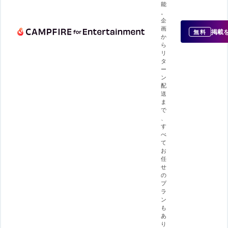
能
。
企
画
掲載
無料
か
ら
リ
タ
ー
ン
配
送
ま
で
、
す
べ
て
お
任
せ
の
プ
ラ
ン
も
あ
り