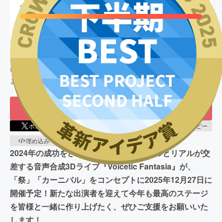
終了
222
%達成
目標金額
10,000,000
円
支援者数
846
人
このプロジェクトは、
2025/08/01
に募集を開始し、
846
人の支援
により
22,249,644
円の資金を集め、
2025/08/31
に募集を終了し
ました
もう一度プロジェクトをやってほしい
126
ポスト
シェア
LINEで送る
URLコピー
埋め込み
QRコード
2024年の成功をさらに超えて！バーチャルとリアルが交
差する音声合成3Dライブ『Voicetic Fantasia』が、
「祭」「カーニバル」をコンセプトに2025年12月27日に
開催予定！新たな出演者を迎えて今年も最高のステージ
を皆様と一緒に作り上げたく、ぜひご支援をお願いいた
します！