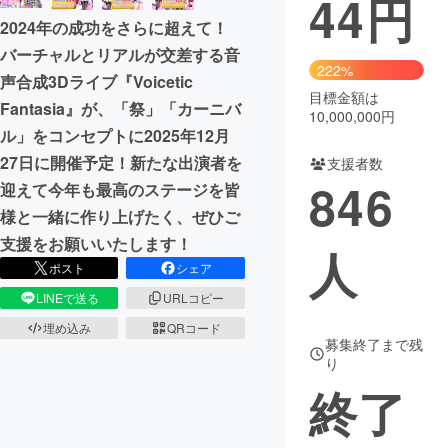
44
円
2024年の成功をさらに超えて！
まちづくり・地域活性化
バーチャルとリアルが交差する音
222%
声合成3Dライブ『Voicetic
目標金額は
CAMPFIRE for Social Good
CAMPFIRE Creation
Fantasia』が、「祭」「カーニバ
10,000,000円
CAMPFIREふるさと納税
machi-ya
コミュニティ
ル」をコンセプトに2025年12月
27日に開催予定！新たな出演者を
支援者数
846
迎えて今年も最高のステージを皆
様と一緒に作り上げたく、ぜひご
支援をお願いいたします！
人
ポスト
シェア
LINEで送る
URLコピー
埋め込み
QRコード
募集終了まで残
り
終了