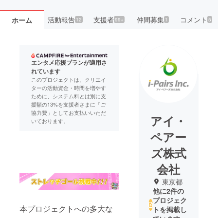
活動報告
支援者
仲間募集
コメント
ホーム
12
99+
1
5
エンタメ応援プランが適用さ
れています
このプロジェクトは、クリエイ
ターの活動資金・時間を増やす
ために、システム料とは別に支
援額の13%を支援者さまに「ご
協力費」としてお支払いいただ
アイ・
いております。
ペアー
ズ株式
会社
東京都
他に2件の
プロジェク
本プロジェクトへの多大な
トを掲載し