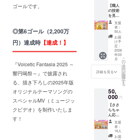
るプラ
ン内容
掲載さ
【配
送付】
名前を
ゴールです。
【職人
ンで
1.【配
れるお
送】ボ
出演者
掲載 4.
の技術
す。お
送】ボ
名前は1
イファ
からの
【後日
を見
祝い用
イファ
つのみ
ン2025
お礼
メール
よ。調
のフラ
ン2025
となり
描き下
メッ
支援
送付】
声デー
ワース
出演者
ます。
ろしイ
者：
セージ
出演者
◎第6ゴール（2,200万
タコー
タンド
モチー
50人
ラスト
☆備考
からの
ス】 ☆
でイ
フピン
A2布タ
お届
欄につ
お礼
プラン
メージ
円）達成時
【達成！】
ズセッ
け予
ペスト
いて サ
メッ
概要 ボ
される
定：
ト（7名
リー 3.
イトへ
セージ
イファ
2026
一般的
分/専用
【配
掲載を
☆備考
年03
ンのラ
なもの
フレー
送】レ
希望す
こ
欄につ
月
イブで
から、
の
ム付属
プリカ
るお名
『Voicetic Fantasia 2025 ～
リ
いて
使用す
フォト
タ
予定）
チケッ
前を備
ー
Blu-ray
る楽曲
スポッ
ン
2.【配
詳細を見る
ト 4.
響円喝祭～』で披露され
考欄に
を
内およ
の調声
トと見
選
送】ボ
【サイ
入力し
択
びサイ
データ
紛う超
す
る、描き下ろしの2025年版
イファ
ト掲
てくだ
る
トへ掲
が入っ
豪華な
ン2025
載】公
さい。
載を希
50,
たプロ
オリジナルテーマソングの
ものま
描き下
式サイ
掲載を
望する
ジェク
000
で。支
ろしイ
トへお
円
希望さ
お名前
スペシャルMV（ミュージッ
トファ
援数が
ラスト
名前を
れない
を備考
【ささ
イルを
増える
アクリ
掲載 5.
場合は
クビデオ）を制作いたしま
欄に入
らちゃ
お送り
ほど、
ルブ
【後日
「掲載
力して
ん応援
しま
フラ
ロック
メール
す！
しな
くださ
コー
す。調
ワース
（厚さ
送付】
支援
い」と
い。掲
ス】 ☆
声の参
タンド
20mm/
者：
出演者
記入く
載を希
プラン
考にし
がどん
16人
※予定）
からの
ださ
望され
概要 さ
ていた
どん豪
3.【配
お届
お礼
い。入
ない場
とうさ