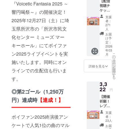
【配信
イブを
『Voicetic Fantasia 2025 ～
ル送
視聴チ
リアル
付】
ケット
響円喝祭～』の開催決定！
会場で
『Voice
コー
ご観覧
tic
支援
ス】 ☆
2025年12月27日（土）に埼
いただ
者：
Fantasi
プラン
けるチ
271
a 2025
玉県所沢市の「所沢市民文
概要 ボ
人
ケット
～響円
イファ
です。
お届
喝祭
化センター ミューズ マー
ンのラ
け予
現地の
～』ラ
イブを
定：
熱気を
キーホール」にてボイファ
イブ定
2026
パソコ
感じな
点映像
年03
ンやス
がら出
ン2025ライブイベントを実
データ
こ
月
マート
の
演メン
2.【サ
リ
フォン
タ
施いたします。同時にオン
バーの
イト掲
ー
で楽し
ン
詳細を見る
歌や踊
載】公
を
ラインでの生配信も行いま
むなら
選
り、バ
式サイ
択
こち
す
ンドの
トへお
る
す。
ら！ 当
迫力あ
名前を
3,3
日の生
る演奏
掲載 3.
22
配信視
をお楽
円
◎第2ゴール（1,250万
【後日
聴＋ラ
しみい
メール
【開催
イブ終
円）達成時
【達成！】
ただけ
送付】
祈願！
了後に
ます！
出演者
レプリ
アーカ
そし
からの
カチ
イブ映
て、ボ
支援
お礼
ケット
ボイファン2025終演後アン
像が視
者：
イファ
メッ
コー
聴でき
23人
ンオリ
セージ
ス】 ☆
ケートで人気1位の曲のマル
るチ
お届
ジナル
☆備考
プラン