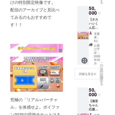
す
Synthe
で会場
入力し
けの特別限定映像です。
します
る
れるお
が封入
ケージ
sizer
を彩り
てくだ
ので、
50,
名前は1
された
内に「2
V・
配信のアーカイブと見比べ
ましょ
さい。
お名前
つのみ
スペ
000
～4」の
VOICEV
う！ ☆
円
掲載を
以外は
となり
シャル
グッズ
てみるのもおすすめで
OX・
リター
希望さ
入力し
【タカ
ます。
なリ
を同梱/
VOCAL
ン内容
れない
ないよ
ハシく
す！！
ターン
さとう
OID6・
1.【会
場合は
うお願
ん応援
が手に
ささら
VoiSon
場設
「掲載
いいた
コー
入る
ちゃん
aの各種
置・後
支援
しな
しま
ス】 ☆
コース
仕様）
ソフト
者：
日メー
い」と
す。同
プラン
です。
2.【配
8人
ウェア
ル送
記入く
名で複
概要 タ
☆リ
送】
をお持
お届
付】会
ださ
数のご
カハシ
ターン
フェイ
け予
ちの方
場へフ
い。入
支援い
アマト
内容 1.
定：
バリッ
向けの
ラワー
力内容
ただい
くんの
2026
【配
トパネ
ちょっ
スタン
をその
た場合
年03
イラス
送】応
ル（さ
と特別
ドを設
まま掲
こ
でも、
月
ト付き
援コー
の
とうさ
なプラ
置・フ
載いた
リ
掲載さ
パッ
ス専用
タ
さら
ンで
ラワー
します
ー
れるお
ケージ
パッ
ン
ちゃん
詳細を見る
す。 ☆
スタン
ので、
を
名前は1
に3点の
ケージ
選
仕様）
リター
ドそば
お名前
択
つのみ
グッズ
（パッ
す
3.【配
ン内容
のパネ
以外は
る
となり
が封入
ケージ
送】ア
1.【後
ルへお
入力し
ます。
50,
された
内に「2
クリル
日メー
名前を
ないよ
スペ
000
～4」の
カード
ル送
円
掲載・
うお願
シャル
グッズ
（さと
付】本
究極の「リアル×バーチャ
設置し
いいた
【湊音
なリ
を同梱/
うささ
ライブ
たフラ
しま
ちゃん
ターン
すずき
ル」を体感せよ。ボイファ
らちゃ
で使用
ワース
す。同
応援
が手に
つづみ
ん仕
した調
タンド
名で複
コー
入る
ン2025の現地チケットはま
ちゃん
様） 4.