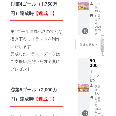
入力し
イト掲
＆タペ
がリ
◎第4ゴール（1,750万
ディン
掲載を
支援
ないよ
載】公
スト
ターン
グ＋物
者：
希望す
うお願
式サイ
リー
として
19人
販で少
円）達成時
【達成！】
るお名
いいた
トへお
コー
手に入
数販売
お届
前を備
しま
名前を
ス】 ☆
るコー
け予
のみを
考欄に
す。同
掲載 6.
プラン
スで
定：
予定し
入力し
名で複
【後日
概要 ボ
2026
す。ラ
ており
てくだ
数のご
年03
第4ゴール達成記念の特別な
メール
イファ
イブT
ます）
さい。
こ
支援い
月
送付】
ン2025
シャツ
の
本コー
掲載を
リ
描き下ろしイラストを制作
ただい
出演者
描き下
を身に
タ
スをご
希望さ
ー
た場合
からの
ろしイ
着けて
ン
詳細を見る
支援い
れない
いたします。
を
でも、
お礼
ラスト
当日は
選
ただい
場合は
択
掲載さ
メッ
のアク
一緒に
す
完成したイラストデータは
た方に
「掲載
る
れるお
セージ
リルス
楽しみ
は、
しな
名前は1
50,
☆備考
タンド
ましょ
ご支援いただいた方全員に
Blu-ray
い」と
つのみ
欄につ
（7名
000
う！ ☆
制作協
円
記入く
となり
プレゼント！
いて サ
分）＆
リター
力のお
ださ
ます。
【モ
イトへ
A2布タ
ン内容
礼とし
い。入
チーフ
掲載を
ペスト
1.【配
てBlu-
力内容
ピンズ
希望す
リー＋
送】ボ
ray内で
をその
＆アク
るお名
レプリ
イファ
本編映
支援
まま掲
リルブ
◎第5ゴール（2,000万
前を備
カチ
ン2025
者：
像とは
載いた
ロック
考欄に
ケット
ライブT
9人
別途で
します
コー
入力し
がリ
シャツ
円）達成時
【達成！】
お届
お名前
ので、
ス】 ☆
てくだ
ターン
（カ
け予
を掲載
お名前
プラン
さい。
として
定：
ラー：
させて
以外は
概要 ボ
2026
掲載を
手に入
黒/※予
いただ
入力し
年03
イファ
希望さ
るコー
定、サ
きま
ないよ