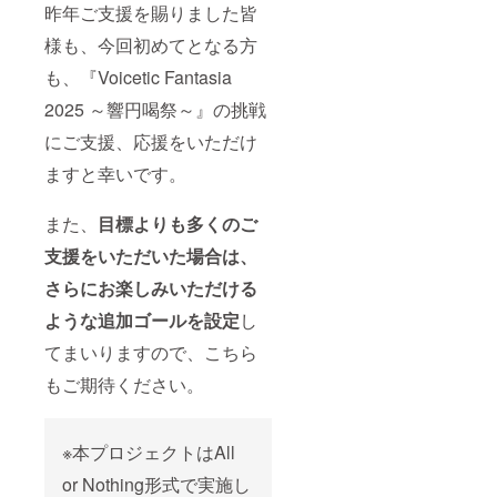
載を希
昨年ご支援を賜りました皆
望する
お名前
様も、今回初めてとなる方
を備考
も、『Voicetic Fantasia
欄に入
力して
2025 ～響円喝祭～』の挑戦
くださ
い。掲
にご支援、応援をいただけ
載を希
望され
ますと幸いです。
ない場
合は
「掲載
また、
目標よりも多くのご
しな
い」と
支援をいただいた場合は、
記入く
さらにお楽しみいただける
ださ
い。入
ような追加ゴールを設定
し
力内容
をその
てまいりますので、こちら
まま掲
載いた
もご期待ください。
します
ので、
お名前
以外は
※本プロジェクトはAll
入力し
or Nothing形式で実施し
ないよ