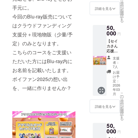
前を備
リ
載を希
きパッ
パッ
タ
アマト
仕様）
セージ
考欄に
ー
望する
手元に。
ケージ
ケージ
ン
くん仕
詳細を見る
5.【配
☆備考
入力し
を
お名前
に3点の
（パッ
選
様） 3.
送】レ
欄につ
てくだ
択
今回のBlu-ray販売について
を備考
グッズ
ケージ
す
【配
プリカ
いて サ
さい。
る
欄に入
が封入
内に「2
送】ア
チケッ
イトへ
はクラウドファンディング
掲載を
力して
50,
された
～4」の
クリル
ト 6.
掲載を
希望さ
くださ
スペ
000
グッズ
カード
支援分＋現地物販（少量/予
【サイ
円
希望す
れない
い。掲
シャル
を同梱/
（タカ
ト掲
るお名
場合は
載を希
【セイ
なリ
双葉湊
定）のみとなります。
ハシア
載】公
前を備
「掲載
望され
カさん
ターン
音ちゃ
マトく
式サイ
考欄に
しな
ない場
応援
こちらのコースをご支援い
が手に
ん仕
ん仕
トへお
入力し
い」と
合は
コー
入る
様） 2.
様） 4.
名前を
支援
てくだ
記入く
「掲載
ただいた方にはBlu-ray内に
ス】 ☆
コース
【配
【配
者：
掲載 7.
さい。
ださ
しな
プラン
です。
送】
7人
送】
【後日
掲載を
お名前を記載いたします。
い。入
い」と
概要 京
☆リ
フェイ
57mm
お届
メール
希望さ
力内容
記入く
町セイ
ターン
バリッ
け予
缶バッ
送付】
ボイファン2025の想い出
れない
をその
ださ
カさん
内容 1.
定：
トパネ
ジ（タ
出演者
場合は
まま掲
い。入
のイラ
2026
【配
ル（双
を、一緒に作りませんか？
カハシ
からの
「掲載
載いた
力内容
年03
スト付
送】応
葉湊音
アマト
お礼
しな
こ
します
月
をその
きパッ
援コー
の
ちゃん
くん仕
メッ
い」と
リ
ので、
まま掲
ケージ
ス専用
タ
仕様）
様） 5.
セージ
記入く
ー
お名前
載いた
に3点の
パッ
ン
3.【配
詳細を見る
【配
☆備考
ださ
を
以外は
します
グッズ
ケージ
選
送】ア
送】レ
欄につ
い。入
択
入力し
ので、
が封入
（パッ
す
クリル
プリカ
いて サ
力内容
る
ないよ
お名前
された
ケージ
カード
チケッ
イトへ
をその
うお願
以外は
50,
スペ
内に「2
（双葉
ト 6.
掲載を
まま掲
いいた
入力し
シャル
000
～4」の
湊音
【サイ
円
希望す
載いた
しま
ないよ
なリ
グッズ
ちゃん
ト掲
るお名
します