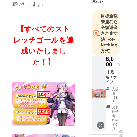
選ぶ
戦いたします。
声・映像制
作やバー
目標金額
チャルプロ
未達なら
【すべてのスト
ダクショ
全額返金
されます
ン・3DCGな
レッチゴールを達
(All-or-
ど、豊富な
Nothing
制作実績を
成いたしまし
方式)
強みに、リ
8,0
た！】
アルとバー
00
円
チャルを横
【 最
断した多様
速！ラ
なコンテン
イブ定
点映像
ツ制作に対
支援
コース
者：
応していま
】 ☆プ
138
す。さら
ラン概
人
要 会場
に、自社開
お届
の熱気
け予
発ソフト「n-
をアツ
定：
2026
Links」をは
いうち
年01
にお届
じめとする
こ
月
け！ ラ
の
リ
独自技術に
イブ終
タ