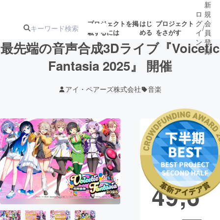
新
ロ
規
グ
会
プロジェクトを掲
はじ
プロジェクト
/
載するには
める
をさがす
イ
員
ン
登
最先端の音声合成3Dライブ『Voicetic
録
Fantasia 2025』 開催
人気のプロ
注目のリ
注目の新着プロ
募集終了が近いプ
もうすぐ公開
アイ・ペアーズ株式会社
音楽
ジェクト
ターン
ジェクト
ロジェクト
されます
アート・写真
音楽
現在の支援総
額
22,2
テクノロジー・ガジェット
ゲーム・サ
49,6
映像・映画
書籍・雑誌
ビジネス・起業
チャレンジ