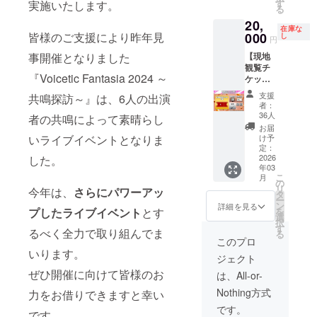
方はこ
カード
な出演
す
実施いたします。
載】公
イトへ
ので、
れるお
る
のチ
（結月
者の方
式サイ
掲載を
お名前
名前は1
20,
ケット
ゆかり
を1名ご
トへお
希望す
以外は
在庫な
つのみ
をゲッ
皆様のご支援により昨年見
000
さん仕
選択い
し
名前を
るお名
円
入力し
となり
ト！ボ
様） 4.
ただき
掲載 7.
前を備
ないよ
ます。
事開催となりました
【現地
イファ
【配
ます。
【後日
考欄に
うお願
観覧チ
ンのラ
送】
パネル
メール
入力し
いいた
『Voicetic Fantasia 2024 ～
ケット
イブを
57mm
用に描
送付】
てくだ
しま
（S席）
リアル
缶バッ
き下ろ
出演者
さい。
支援
共鳴探訪～』は、6人の出演
す。同
＋配信
会場で
ジ（結
しとな
からの
者：
掲載を
名で複
視聴チ
ご観覧
月ゆか
るイラ
36人
お礼
者の共鳴によって素晴らし
希望さ
数のご
ケット
いただ
りさん
ストは
メッ
お届
れない
支援い
コー
けるチ
いライブイベントとなりま
仕様）
このリ
け予
セージ
場合は
ただい
ス】 ☆
ケット
定：
5.【配
ターン
☆備考
「掲載
た場合
プラン
2026
した。
です。
送】レ
のため
欄につ
しな
でも、
年03
概要 現
VIP席チ
プリカ
の特別
いて サ
い」と
掲載さ
こ
月
地で盛
ケット
の
チケッ
仕様！
イトへ
記入く
れるお
リ
今年は、
さらにパワーアッ
り上が
は最前
タ
ト 6.
めくる
掲載を
ださ
名前は1
ー
りたい
列～2列
ン
【サイ
とそこ
詳細を見る
希望す
い。入
つのみ
プしたライブイベント
とす
を
方はこ
目確
選
ト掲
に
るお名
力内容
となり
択
のチ
定！ス
す
載】公
は…？
前を備
るべく全力で取り組んでま
をその
ます。
る
ケット
テージ
式サイ
内容は
このプロ
考欄に
まま掲
をゲッ
に近い
トへお
届いて
いります。
入力し
載いた
ジェクト
ト！ボ
場所か
名前を
からの
てくだ
します
イファ
ぜひ開催に向けて皆様のお
ら出演
掲載 7.
お楽し
は、All-or-
さい。
ので、
ンのラ
メン
【後日
み！ 本
掲載を
お名前
Nothing方式
力をお借りできますと幸い
イブを
バーの
メール
コース
希望さ
以外は
リアル
歌や踊
送付】
を「支
です。
れない
入力し
です。
会場で