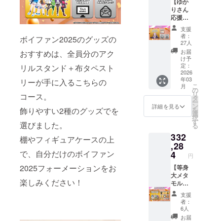
す。同
うお願
【ゆか
ターン
を同梱/
仕様）
載】公
前を備
ので、
名で複
いいた
りさん
が手に
春日部
4.【配
式サイ
考欄に
お名前
数のご
しま
応援
入る
つむぎ
送】
トへお
入力し
以外は
支援い
す。同
コー
コース
ちゃん
57mm
名前を
支援
てくだ
入力し
ただい
名で複
ス】 ☆
です。
仕様）
缶バッ
者：
掲載 7.
さい。
ボイファン2025のグッズの
ないよ
た場合
数のご
プラン
☆リ
2.【配
27人
ジ（双
【後日
掲載を
うお願
でも、
支援い
概要 結
ターン
送】
葉湊音
お届
おすすめは、全員分のアク
メール
希望さ
いいた
掲載さ
ただい
月ゆか
内容 1.
フェイ
け予
ちゃん
送付】
れない
しま
れるお
た場合
りさん
【配
定：
バリッ
リルスタンド＋布タペスト
仕様）
出演者
場合は
す。同
名前は1
でも、
のイラ
2026
送】応
トパネ
5.【配
からの
「掲載
名で複
つのみ
年03
掲載さ
スト付
リーが手に入るこちらの
援コー
ル（春
送】レ
お礼
しな
こ
数のご
月
となり
れるお
きパッ
ス専用
の
日部つ
プリカ
メッ
い」と
リ
支援い
ます。
コース。
名前は1
ケージ
パッ
タ
むぎ
チケッ
セージ
記入く
ー
ただい
つのみ
に3点の
ケージ
ン
ちゃん
詳細を見る
ト 6.
☆備考
ださ
を
飾りやすい2種のグッズでを
た場合
となり
グッズ
（パッ
選
仕様）
【サイ
欄につ
い。入
択
でも、
ます。
が封入
ケージ
す
3.【配
ト掲
いて サ
選びました。
力内容
る
掲載さ
された
内に「2
送】ア
載】公
イトへ
をその
れるお
332
スペ
～4」の
クリル
棚やフィギュアケースの上
式サイ
掲載を
まま掲
名前は1
シャル
,28
グッズ
カード
トへお
希望す
載いた
つのみ
なリ
を同梱/
で、自分だけのボイファン
4
（春日
名前を
るお名
円
します
となり
ターン
京町セ
部つむ
掲載 7.
前を備
ので、
ます。
2025フォーメーションをお
が手に
【等身
イカさ
ぎちゃ
【後日
考欄に
お名前
入る
大メタ
ん仕
ん仕
メール
入力し
以外は
楽しみください！
コース
モルパ
様） 2.
様） 4.
送付】
てくだ
入力し
です。
ネル付
【配
【配
出演者
さい。
支援
ないよ
☆リ
き！ボ
送】
送】
からの
者：
掲載を
うお願
ターン
イファ
フェイ
57mm
6人
お礼
希望さ
いいた
内容 1.
ンデ
バリッ
缶バッ
メッ
お届
れない
しま