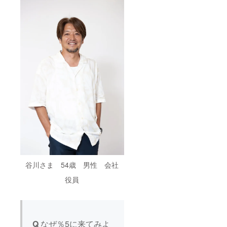
流れ
MIYAS
ととき
（予
HITA
です。
定） •
PARK
⸻
オープ
North
当日の
ニング
3F）
流れ
挨拶 &
（予
乾杯
定） •
（赤塚
オープ
元気 ×
ニング
藤澤向
挨拶 &
希） •
乾杯
談食タ
（赤塚
イム：
元気 ×
エイト
藤澤向
マン代
希） •
表が手
談食タ
がける
イム：
料理と
エイト
ワイン
マン代
で乾杯 •
表が手
谷川さま 54歳 男性 会社
チーム
がける
対抗
料理と
役員
ゲーム
ワイン
／クイ
で乾杯 •
ズ：豪
チーム
華景品
対抗
もご用
ゲーム
Q
なぜ％5に来てみよ
意！ •
／クイ