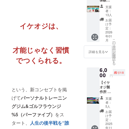
ここではそ
ケット
支援
(パーソ
んな「継続
者：
ナル・
13人
する人」
トレー
お届
「目標達成
ニング
イケオジは、
け予
orピラ
定：
する人」の
ティス
2026
割合をひっ
年01
orスト
こ
月
くり返した
レッ
の
リ
チ)×1 詳
タ
い、覆した
才能じゃなく習慣
ー
細：%5
ン
詳細を見る
い！ そんな
を
の店舗
選
でつくられる。
択
でパー
想いか
す
る
ソナ
ら%5（パー
6,0
ル・ト
ファイブ）
残り15
レーニ
00
円
ングor
と名付けま
【イケ
ピラ
した。%5で
オジ製
ティス
という、新コンセプトを掲
作所 ×
は心と身体
orスト
%5(パ
レッチ
げて
パーソナルトレーニン
を継続的に
支援
ーファ
（全て
者：
ととのえ、
イブ)2
グジム&ゴルフラウンジ
1on1）
5人
周年記
のいず
お客様の健
お届
%5（パーファイブ）
をス
念祭ご
れかを
け予
康で豊かな
招待チ
体験し
定：
タート、
人生の後半戦を“誰
人生へ向か
ケッ
2025
ていた
年11
ト】 “心
だくこ