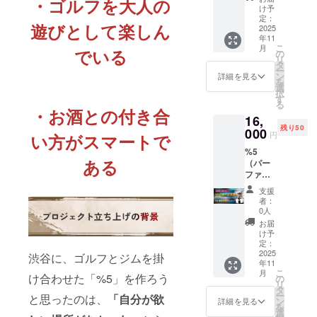
・ゴルフを大人の
%5
ズ：S／
け予
を発信
（パー
M／L／
定：
する
遊びとして楽しん
ファイ
2025
LL／3L
場。 赤
年11
ブ）2周
カ
塚元気
こ
月
でいる
年記念
ラー：
の
× 藤澤
リ
祭参加
ホワイ
タ
向希を
ー
権×1
ト T
ン
詳細を見る
はじ
を
＋%5 限
シャツ
選
め、 豪
択
定記念
サイ
す
華ゲス
る
グッズ
ズ：S／
・お酒との付き合
トと共
16,
（ポロ
M／L／
に
残り50
シャツ
000
LL／3L
「食・
円
い方がスマートで
or T
カ
遊び・
%5
シャ
ラー：
学び・
ある
（パー
ツ）×1
ホワイ
つなが
ファイ
ポロ
ト 上記
り」を
ブ）2周
シャツ
ご選択
体感で
支援
年記念
サイ
くださ
者：
きるひ
祭参加
ズ：S／
い
0人
ととき
権×1
M／L／
％5（
お届
です。
＋%5 限
LL／3L
パー
け予
当日の
定記念
カ
定：
ファイ
流れ
グッズ
2025
ラー：
渋谷に、ゴルフとジムを掛
ブ）2周
（予
年11
（ポロ
ホワイ
年記念
定） •
こ
月
シャツ
け合わせた「%5」を作ろう
ト T
の
祭！
オープ
リ
or T
シャツ
タ
（クラ
ニング
ー
と思ったのは、
「自分が欲
シャ
サイ
ン
ファン
詳細を見る
挨拶 &
を
ツ）×1
ズ：S／
選
限定リ
乾杯