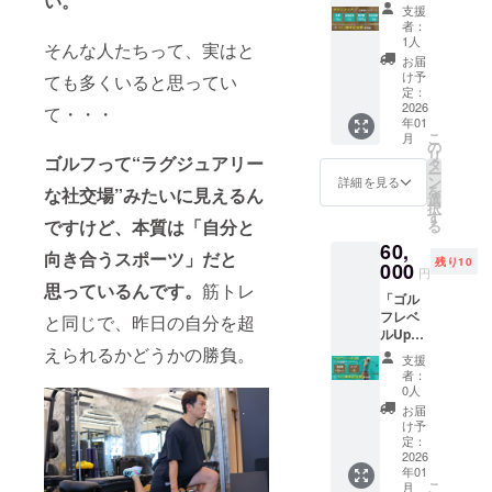
い。
1ヶ月体
に贈る
祭！
グッズ
一夜
支援
によ
感パッ
一夜限
（クラ
付き！
者：
を、あ
る“ここ
ケー
りの特
ファン
1人
（非売
なたと
そんな人たちって、実はと
でしか
ジ」(体
別な時
限定リ
品）
お届
共に。
聞けな
重-3kg
間。 赤
ター
け予
2025年
ても多くいると思ってい
％5（パ
い話” •
or 体脂
塚元気
定：
ン） ※
11月28
ーファ
クロー
肪
2026
ととも
て・・・
先着５
日
イブ）
ジング
年01
率-1%
に、美
０名様
(金)19:0
の2周年
こ
挨拶：
月
or 筋肉
味しい
の
限定！
0〜 ＠
を記念
リ
次なる
量
ゴルフって“ラグジュアリー
ワイン
タ
※参加者
渋谷
して、
ー
挑戦を
+0.5kg
を味わ
ン
特典と
詳細を見る
DRAエ
日頃か
を
語りま
な社交場”みたいに見えるん
or 体内
いなが
選
して限
イトマ
ら応援
択
す と
年齢-2
ら 「ゴ
す
定記念
ン
いただ
ですけど、
本質は「自分と
る
いっ
歳)+%5
ルフ」
グッズ
（MIYA
いてい
た“笑顔
60,
2周年記
「健
付き！
SHITA
向き合うスポーツ」だと
る皆様
と出会
残り10
念祭(仮
000
康」
（非売
PARK
円
と共に
い”が溢
称)参加
「人
品）
思っているんです。
筋トレ
North
祝う特
れる時
「ゴル
権×1→
生」
2025年
3F）
別な夜
間をご
フレベ
初回カ
と同じで、昨日の自分を超
「経
11月28
⸻
を開催
用意し
ルUp・
ウンセ
営」
日
特別な
しま
ていま
1ヶ月体
えられるかどうかの勝負。
リン
「ここ
(金)19:0
一夜
支援
す。 た
す。
感パッ
グ・体
でしか
0〜 ＠
者：
を、あ
だの周
⸻
ケー
組成計
できな
0人
渋谷
なたと
年パー
このリ
ジ」(飛
測定／
い
DRAエ
お届
共に。
ティー
ターン
距離+5
週1×4回
話・・
け予
イトマ
％5（パ
ではな
は、既
ヤード
パーソ
定：
・」 を
ン
ーファ
く、“イ
存支援
Up or
2026
ナルト
語り合
（MIYA
イブ）
ケオジ
者の皆
年01
スコ
レーニ
う会を
SHITA
の2周年
製作
こ
月
さまの
ア-5