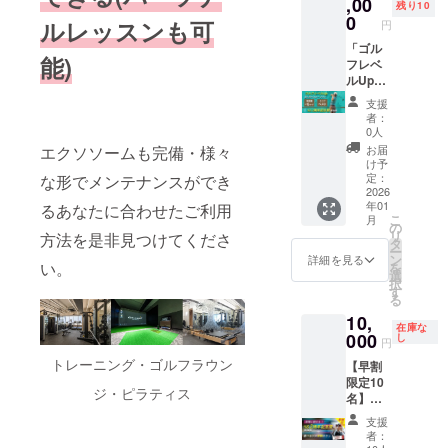
,00
元気 ×
＜購入
0〜（約
残り10
MIYAS
パーソ
遊び・
年パー
なたと
グッズ
と健康
営幹
藤澤向
0
後の流
2時間）
ルレッスンも可
HITA
円
ナル・
学び・
ティー
共に。
付き！
の共通
部・次
希） •
れ＞ リ
• 開催場
PARK
トレー
つなが
ではな
％5（パ
（非売
点」
世代
「ゴル
談食タ
ターン
所：渋
North
ニング
能)
り」を
く、“イ
ーファ
品）
「ゴル
リー
フレベ
イム：
購入後
谷 DRA
3F） 提
orピラ
体感で
ケオジ
イブ）
2025年
フから
ダーを
ルUp・
エイト
↓ %5の
エイト
供方
ティス
きるひ
製作
の2周年
11月28
学ぶセ
対象
6ヶ月マ
マン代
公式
マン
法：受
支援
orスト
ととき
所”とし
を記念
日
ルフマ
に、赤
スター
表が手
LINEを
者：
付でス
レッチ
です。
て新し
して、
(金)19:0
ネジメ
塚元気
プラ
がける
登録し
0人
（東京
マホの
（全て
⸻
い文化
日頃か
0〜 ＠
ント」 •
と共に
ン」(飛
料理と
ていた
都渋谷
お届
エクソソームも完備・様々
購入画
1on1）
当日の
を発信
ら応援
渋谷
社員参
特別な
距離+15
ワイン
だき 購
け予
区神宮
面を確
のいず
流れ
する
いただ
DRAエ
加型ス
ウェル
ヤード
で乾杯 •
定：
な形でメンテナンスができ
入画面
前6丁目
認
れかを
（予
場。 赤
いてい
イトマ
トレッ
ネス体
Up革命
2026
チーム
を送信
20-10
体験し
年01
定） •
塚元気
る皆様
ン
チ＆呼
験をお
or ベス
るあなたに合わせたご利用
対抗
してく
MIYAS
ていた
こ
月
オープ
× 藤澤
と共に
（MIYA
吸法
届けし
トスコ
ゲーム
の
ださ
HITA
だくこ
リ
方法を是非見つけてくださ
ニング
向希を
祝う特
SHITA
ワーク
ます。
ア更新
／クイ
タ
い。 ↓
PARK
とがで
ー
挨拶 &
はじ
別な夜
PARK
ショッ
心身を
プラ
ズ：豪
ン
その
詳細を見る
North
きま
い。
を
乾杯
め、 豪
を開催
North
プ •福利
整える
ン)+%5
華景品
選
後、日
3F） 提
す。 時
択
（赤塚
華ゲス
しま
3F）
厚生・
プログ
2周年記
もご用
す
程調整
供方
間：約
る
元気 ×
トと共
す。 た
⸻
社内イ
ラムと
念祭(仮
意！ •
の連絡
法：受
60分
10,
藤澤向
に
だの周
特別な
ベント
対話を
称)参加
スペ
をさせ
付でス
在庫な
（お着
希） •
「食・
年パー
一夜
に最適
通じ
権×1＋
000
シャル
し
ていた
マホの
円
替え、
談食タ
遊び・
ティー
を、あ
（20〜
て、未
「赤塚
座談
だきま
購入画
カウン
トレーニング・ゴルフラウン
【早割
イム：
学び・
ではな
なたと
200名規
来の経
元気と
会：赤
す。
面を確
セリン
限定10
エイト
つなが
く、“イ
共に。
模対応
営に向
ゴルフ×
塚元気
認
ジ・ピラティス
グを
名】
マン代
り」を
ケオジ
％5（パ
可） 所
けたエ
ワイン
× 豪華
含） 住
13,000
表が手
体感で
製作
ーファ
要時
ネル
会」(仮
ゲスト
支援
所：東
円
がける
きるひ
所”とし
イブ）
間：約
ギーを
称)参加
によ
者：
京都渋
→11,00
料理と
ととき
て新し
の2周年
90分 対
養いま
権×1→