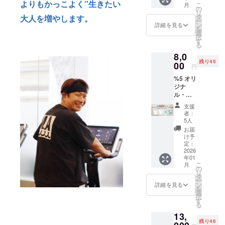
い、寄り
よりもかっこよく”生きたい
こ
月
と身体
とがで
の
添っていき
リ
を整え
きま
タ
大人を増やします。
ー
る夜” あ
ます。
す。 時
ン
詳細を見る
を
なたの
間：約
選
択
中の輝
60分
す
る
きを、
（お着
8,0
もう一
替え、
残り45
度呼び
00
カウン
円
覚ます2
セリン
%5 オリ
周年記
グを
ジナ
念祭。
含） 住
ル・ポ
⸻ 2
所：東
ロシャ
周年を
京都渋
支援
ツ×1
迎え
谷区宇
者：
or T
る％5（
田川町
5人
シャツ
パー
3-10 い
お届
×1 ポロ
ファイ
ちご
け予
シャツ
ブ）
定：
フィエ
サイ
2026
が、
スタ渋
年01
ズ：S／
「人が
谷5F チ
こ
月
M／L／
本来の
の
ケット
リ
LL／3L
輝きを
タ
利用期
ー
カ
取り戻
ン
限：購
詳細を見る
を
ラー：
す場
選
入後6ヶ
択
ホワイ
所」を
す
月以内
る
ト T
テーマ
提供方
13,
シャツ
にお届
法：購
残り46
サイ
けする
入→公