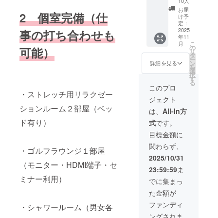
る“ここ
10人
谷区宇
0円。
ワイン
です。
い文化
を記念
応人
す。 •姿
初回カ
でしか
お届
田川町
2 個室完備（仕
%5
で乾杯 •
⸻
を発信
して、
数：
勢改
ウンセ
聞けな
け予
3-10 い
（パー
チーム
当日の
する
日頃か
20〜
善・呼
リン
定：
い話” •
ちご
ファイ
2025
対抗
流れ
場。 赤
ら応援
200名 ※
吸法・
グ・ス
事の打ち合わせも
クロー
フィエ
年11
ブ） 2
ゲーム
（予
塚元気
いただ
事前打
スト
イング
ジング
こ
スタ渋
月
周年記
／クイ
定） •
× 藤澤
いてい
ち合わ
レッチ
解析・
の
挨拶：
可能）
リ
谷5F チ
念祭参
ズ：豪
オープ
向希を
る皆様
せ1回
による
ゴルフ
タ
次なる
ー
ケット
加権×1
華景品
ニング
はじ
と共に
（オン
リフ
レッス
ン
挑戦を
詳細を見る
を
利用期
＋%5 選
もご用
挨拶 &
め、 豪
祝う特
ライ
レッ
ン6回／
選
語りま
択
限：購
べるジ
意！ •
乾杯
華ゲス
別な夜
ン） ※
シュ •ゴ
週1×24
す
す 開催
る
入後6ヶ
ム体験
スペ
（赤塚
トと共
を開催
出張旅
ルフ・
回パー
概要 •
このプロ
月以内
チケッ
・ストレッチ用リラクゼー
シャル
元気 ×
に
しま
費別途
フィッ
ソナ
開催日
提供方
ジェクト
ト付き
座談
藤澤向
「食・
す。 た
かかり
トネス
ル・ト
時：
法：購
ションルーム２部屋（ベッ
(パーソ
会：赤
希） •
遊び・
だの周
ます。
要素を
レーニ
2025年
は、
All-In方
入→公
ナル・
塚元気
談食タ
学び・
年パー
組み込
ングor
11月28
ド有り）
式LINE
式
です。
トレー
× 豪華
イム：
つなが
ティー
んだカ
ピラ
日
で購入
ニング
ゲスト
エイト
り」を
ではな
スタム
ティス
(金)19:0
目標金額に
画面添
orピラ
によ
マン代
体感で
く、“イ
セッ
orスト
0〜（約
付、予
関わらず、
ティス
る“ここ
表が手
きるひ
ケオジ
ション •
レッチ
2時間）
・ゴルフラウンジ１部屋
約→来
orスト
でしか
がける
ととき
製作
赤塚元
／ゴル
• 開催場
2025/10/31
店→体
レッ
聞けな
料理と
です。
所”とし
気との
フラウ
（モニター・HDMI端子・セ
所：渋
験
23:59:59
ま
チ)×1
い話” •
ワイン
⸻
て新し
座談会
ンジ6ヶ
谷 DRA
ミナー利用）
％5（
クロー
で乾杯 •
当日の
い文化
で「経
月使い
エイト
でに集まっ
パー
ジング
チーム
流れ
を発信
営×健
放題 プ
マン
た金額が
ファイ
挨拶：
対抗
（予
する
康」を
ラス
ブ）2周
次なる
ゲーム
定） •
場。 赤
テーマ
％5（
（東京
ファンディ
・シャワールーム（男女各
年記念
挑戦を
／クイ
オープ
塚元気
にディ
パー
都渋谷
ングされま
祭！
語りま
ズ：豪
ニング
× 藤澤
スカッ
ファイ