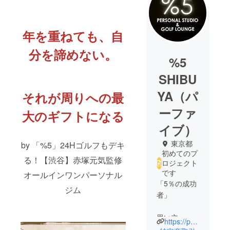
年を重ねても、自
分を諦めない。
%5
SHIBU
YA（パ
それが周りへの最
ーファ
大のギフトになる
イブ）
東京都
by 「%5」24Hゴルフもデキ
初めてのプ
る！【渋谷】赤塚元気監修
ロジェクト
です
オールインワンパーソナル
「5％の成功
ジム
者」
思い立って
https://par5-shibuya.com
行動する人