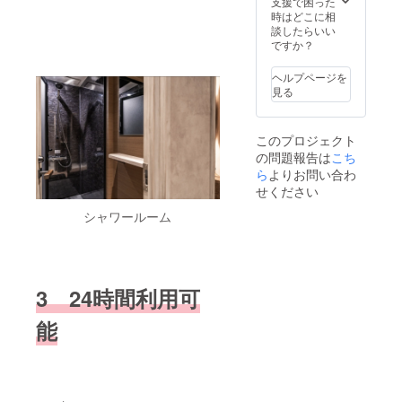
支援で困った
3F）
(金)19:0
× 豪華
談食タ
（MIYA
時はどこに相
⸻
0〜（約
ゲスト
イム：
SHITA
談したらいい
特別な
2時間）
によ
エイト
PARK
ですか？
一夜
• 開催場
る“ここ
マン代
North
を、あ
所：渋
でしか
表が手
3F）
ヘルプページを
なたと
谷 DRA
聞けな
がける
⸻
見る
共に。
エイト
い話” •
料理と
特別な
％5（パ
マン
クロー
ワイン
一夜
ーファ
ジング
で乾杯 •
を、あ
このプロジェクト
イブ）
（東京
挨拶：
チーム
なたと
の問題報告は
の2周年
こち
都渋谷
次なる
対抗
共に。
を記念
区神宮
挑戦を
ゲーム
％5（パ
ら
よりお問い合わ
して、
前6丁目
語りま
／クイ
ーファ
せください
日頃か
20-10
す 開催
ズ：豪
イブ）
ら応援
MIYAS
概要 •
華景品
の2周年
シャワールーム
いただ
HITA
開催日
もご用
を記念
いてい
PARK
時：
意！ •
して、
る皆様
North
2025年
スペ
日頃か
と共に
3F）
11月28
シャル
ら応援
祝う特
日
座談
いただ
3 24時間利用可
別な夜
(金)19:0
会：赤
いてい
を開催
0〜（約
塚元気
る皆様
能
しま
2時間）
× 豪華
と共に
す。 た
• 開催場
ゲスト
祝う特
だの周
所：渋
によ
別な夜
年パー
谷 DRA
る“ここ
を開催
ティー
エイト
でしか
しま
ではな
マン
聞けな
す。 た