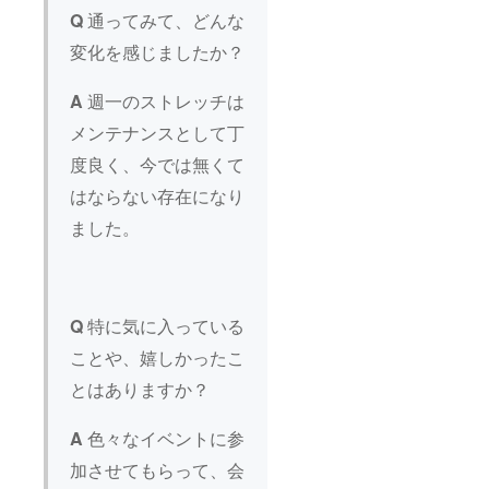
• 開催場
日
Q
通ってみて、どんな
所：渋
(金)19:0
変化を感じましたか？
谷 DRA
0〜（約
エイト
2時間）
マン
• 開催場
A
週一のストレッチは
所：渋
（東京
谷 DRA
メンテナンスとして丁
都渋谷
エイト
区神宮
マン
度良く、今では無くて
前6丁目
20-10
（東京
はならない存在になり
MIYAS
都渋谷
HITA
ました。
区神宮
PARK
前6丁目
North
20-10
3F） 提
MIYAS
供方
HITA
法：受
PARK
Q
特に気に入っている
付でス
North
マホの
3F）
ことや、嬉しかったこ
購入画
面を確
とはありますか？
認 プラ
ス %5
選べる
A
色々なイベントに参
特別体
加させてもらって、会
験チ
ケット