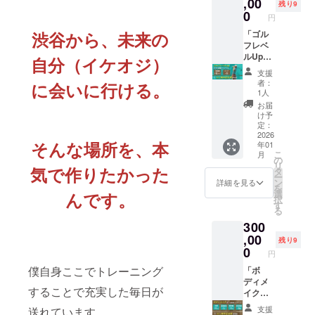
,00
特典と
つなが
ティー
残り9
向希を
オープ
他のリ
月使い
権×1→
して限
0
りが生
ではな
はじ
円
ニング
ターン
放題 プ
初回カ
定記念
まれる
く、“イ
め、 豪
挨拶 &
で周年
渋谷から、未来の
ラス
ウンセ
「ゴル
グッズ
場所で
ケオジ
華ゲス
乾杯
祭チ
％5（
リン
フレベ
付き！
す。 ワ
製作
トと共
（赤塚
ケット
パー
グ・体
ルUp・
（非売
自分（イケオジ）
インは
所”とし
に
元気 ×
を取得
ファイ
組成計
3ヶ月実
品）
赤塚元
て新し
「食・
支援
藤澤向
された
ブ）2周
測定／
践プロ
2025年
気が手
い文化
者：
に会いに行ける。
遊び・
希） •
方も、
年記念
週1×12
グラ
11月28
がける
1人
を発信
学び・
談食タ
大切な
祭！
回パー
ム」(飛
日
飲食店
する
お届
つなが
イム：
方をお
（クラ
ソナル
距離+10
(金)19:0
厳選の
け予
場。 赤
り」を
エイト
誘いい
ファン
トレー
ヤード
0〜 ＠
定：
ナ
塚元気
体感で
マン代
ただく
限定リ
ニング
定着 or
2026
渋谷
チュー
× 藤澤
きるひ
表が手
そんな場所を、本
形でお
年01
ター
＋食事
スコ
DRAエ
ルワイ
向希を
ととき
がける
こ
月
申込み
ン） ※
チェッ
ア-10攻
イトマ
の
ンをご
はじ
です。
料理と
リ
いただ
気で作りたかった
先着５
ク／有
略)+%5
ン
タ
用意。
め、 豪
⸻
ワイン
ー
けま
０名様
酸素マ
2周年記
（MIYA
ン
ゴルフ
詳細を見る
華ゲス
当日の
で乾杯 •
を
す。
限定！
シン3ヶ
念祭(仮
SHITA
選
んです。
とワイ
トと共
流れ
チーム
択
⸻
※参加者
月使い
称)参加
PARK
す
ンが好
に
（予
対抗
る
Dress
特典と
放題／
権×1→
North
きな方
「食・
定） •
ゲーム
code：
300
して限
エクソ
初回カ
3F）
なら、
遊び・
オープ
／クイ
少しだ
定記念
ソーム
ウンセ
,00
⸻
どなた
学び・
残り9
ニング
ズ：豪
け“整っ
グッズ
吸引3回
リン
特別な
0
でもご
つなが
挨拶 &
円
華景品
た自
付き！
付き プ
グ・ス
一夜
参加い
り」を
乾杯
もご用
分”で。
僕自身ここでトレーニング
（非売
ラス
イング
「ボ
を、あ
ただけ
体感で
（赤塚
意！ •
皆さん
品）
％5（
解析・
ディメ
なたと
ます。
きるひ
元気 ×
スペ
することで充実した毎日が
が笑顔
2025年
パー
ゴルフ
イク・
共に。
ここで
ととき
藤澤向
シャル
で語り
11月28
ファイ
レッス
6ヶ月習
％5（パ
しか体
です。
希） •
支援
送れています。
座談
合え
日
ブ）2周
ン3回／
慣化プ