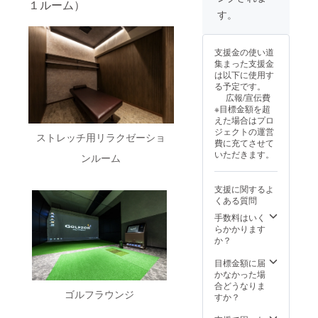
区神宮
１ルーム）
（クラ
す 開催
華景品
挨拶 &
向希を
ション
ブ）2周
前6丁目
す。
ファン
概要 •
もご用
乾杯
はじ
所要時
年記念
20-10
限定リ
開催日
意！ •
（赤塚
め、 豪
間：約
祭！
MIYAS
ター
時：
スペ
元気 ×
華ゲス
120分
（クラ
HITA
支援金の使い道
ン） ※
2025年
シャル
藤澤向
トと共
対応人
ファン
PARK
集まった支援金
先着５
11月28
座談
希） •
に
数：2〜
限定リ
North
は以下に使用す
０名様
日
会：赤
談食タ
「食・
5名（幹
ター
3F）
る予定です。
限定！
(金)19:0
塚元気
イム：
遊び・
部・経
ン） ※
広報/宣伝費
※参加者
0〜（約
× 豪華
エイト
学び・
営者限
先着５
※目標金額を超
特典と
2時間）
ゲスト
マン代
つなが
定）
０名様
えた場合はプロ
して%5
• 開催場
によ
表が手
り」を
限定！
ジェクトの運営
特別体
所：渋
る“ここ
がける
体感で
※参加者
ストレッチ用リラクゼーショ
費に充てさせて
験チ
谷 DRA
でしか
料理と
きるひ
特典と
いただきます。
ンルーム
ケット
エイト
聞けな
ワイン
ととき
して限
付き！
マン
い話” •
で乾杯 •
です。
定記念
2025年
クロー
チーム
⸻
グッズ
支援に関するよ
11月28
（東京
ジング
対抗
当日の
付き！
くある質問
日
都渋谷
挨拶：
ゲーム
流れ
（非売
(金)19:0
区神宮
次なる
／クイ
（予
品）
手数料はいく
0〜 ＠
前6丁目
挑戦を
ズ：豪
定） •
2025年
らかかります
渋谷
20-10
語りま
華景品
オープ
11月28
か？
DRAエ
MIYAS
す 開催
もご用
ニング
日
イトマ
HITA
概要 •
意！ •
挨拶 &
(金)19:0
目標金額に届
ン
PARK
開催日
スペ
乾杯
0〜 ＠
かなかった場
（MIYA
North
時：
シャル
（赤塚
渋谷
合どうなりま
ゴルフラウンジ
SHITA
3F）
2025年
座談
元気 ×
DRAエ
すか？
PARK
11月28
会：赤
藤澤向
イトマ
North
日
塚元気
希） •
ン