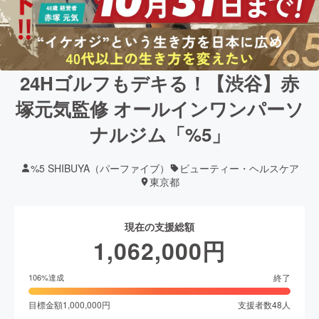
24Hゴルフもデキる！【渋谷】赤
塚元気監修 オールインワンパーソ
ナルジム「%5」
%5 SHIBUYA（パーファイブ）
ビューティー・ヘルスケア
東京都
現在の支援総額
1,062,000
円
終了
106
%達成
目標金額
1,000,000
円
支援者数
48
人