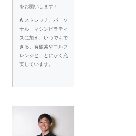
含） 住
をお願いします！
所：東
京都渋
谷区宇
A
ストレッチ、パーソ
田川町
ナル、マシンピラティ
3-10 い
ちご
スに加え、いつでもで
フィエ
スタ渋
きる、有酸素やゴルフ
谷5F チ
ケット
レンジと、とにかく充
利用期
限：購
実しています。
入後6ヶ
月以内
提供方
法：購
入→公
式LINE
で購入
画面添
付、予
約→来
店→体
験