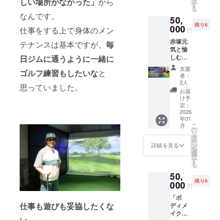
しい場所がなかった」
から
択
ポロ
M／L／
す
ター
（赤塚
る
シャツ
LL／3L
ン） ※
なんです。
元気 ×
50,
サイ
カ
先着５
藤澤向
残り8
ズ：S／
000
ラー：
０名様
仕事をする上で身体のメン
円
希） •
M／L／
ホワイ
限定！
談食タ
赤塚元
LL／3L
テナンスは基本ですが、
毎
ト 上記
※参加者
イム：
気と愉
カ
からお
特典と
エイト
しむ、
日ジムに通うように
一緒に
ラー：
選びく
して%5
マン代
特別な
ホワイ
ださ
特別体
支援
表が手
ゴルフ練習もしたいな
と
夜「ゴ
ト T
い。
験チ
者：
がける
ルフ×ワ
シャツ
％5（
2人
ケット
料理と
思っていました。
イン
サイ
パー
付き！
お届
ワイン
会」参
ズ：S／
ファイ
け予
2025年
で乾杯 •
加権×1
M／L／
定：
ブ）2周
11月28
チーム
お酒を
2026
LL／3L
年記念
日
対抗
年01
呑みな
カ
祭！
(金)19:0
ゲーム
こ
月
がら シ
ラー：
の
（クラ
0〜 ＠
／クイ
リ
ミュ
ホワイ
タ
ファン
渋谷
ズ：豪
ー
レー
ト 上記
ン
限定リ
詳細を見る
DRAエ
華景品
を
ション
からお
選
ター
イトマ
もご用
択
ゴルフ
選びく
す
ン） ※
ン
意！ •
る
で１ラ
ださ
先着５
（MIYA
スペ
50,
ウン
い。
０名様
SHITA
シャル
残り9
ド・・
000
％5（
限定！
PARK
円
座談
・ ゴル
パー
※参加者
North
会：赤
「ボ
フを愛
ファイ
特典と
3F）
塚元気
仕事も遊びも妥協したくな
ディメ
する大
ブ）2周
して限
⸻
× 豪華
イク・
人たち
年記念
定記念
特別な
ゲスト