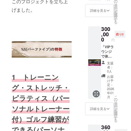
場。 赤
このプロジェクトを立ち上
の
コール
もご用
い話” •
エイト
リ
20-10
と共に
SHITA
０名様
ク／有
に直接
塚元気
タ
とソフ
意！ •
クロー
マン
ー
MIYAS
げました。
祝う特
PARK
限定！
酸素マ
伺い、
× 藤澤
ン
トドリ
詳細を見る
スペ
ジング
を
HITA
別な夜
North
※参加者
シン6ヶ
社員の
向希を
選
ンク 食
シャル
挨拶：
（東京
択
PARK
を開催
3F）
特典と
月使い
心と身
はじ
す
事は
座談
次なる
都渋谷
る
North
しま
⸻
して限
放題／
体を元
め、 豪
オード
会：赤
挑戦を
区神宮
3F） 提
300
す。 た
特別な
定記念
エクソ
気にす
華ゲス
ブル
塚元気
語りま
前6丁目
供方
だの周
一夜
グッズ
ソーム
る特別
,00
トと共
（軽
× 豪華
残り5
す 開催
20-10
法：受
年パー
を、あ
付き！
吸引6回
セッ
に
0
食）を
ゲスト
概要 •
円
MIYAS
付でス
ティー
なたと
（非売
付き プ
ション
「食・
用意し
によ
開催日
HITA
マホの
ではな
共に。
品）
ラス
を行い
「VIPラ
遊び・
ていま
る“ここ
時：
PARK
購入画
く、“イ
％5（パ
2025年
％5（
ます。
ウンジ
学び・
す。 レ
でしか
2025年
North
面を確
ケオジ
ーファ
11月28
パー
講演と
で体感
つなが
ンタル
聞けな
11月28
3F） 提
認
製作
イブ）
日
ファイ
ワーク
する“元
り」を
クラ
い話” •
日
支援
供方
所”とし
の2周年
(金)19:0
ブ）2周
ショッ
気メ
体感で
ブ、レ
クロー
者：
(金)19:0
法：受
て新し
を記念
0〜 ＠
年記念
プを通
ソッ
きるひ
ンタル
0人
ジング
0〜（約
付でス
1 トレーニン
い文化
して、
渋谷
祭！
じて、
ド”。未
ととき
グロー
挨拶：
お届
2時間）
マホの
を発信
日頃か
DRAエ
（クラ
組織全
来の経
です。
ブの用
け予
次なる
• 開催場
購入画
する
ら応援
イトマ
ファン
体の一
営にエ
⸻
定：
グ・ストレッチ・
意はご
挑戦を
所：渋
面を確
場。 赤
いただ
ン
限定リ
体感と
ネル
2026
当日の
ざいま
語りま
谷 DRA
認 プラ
年01
塚元気
いてい
（MIYA
ター
前向き
ギー
流れ
す。 室
す 開催
ピラティス（パー
エイト
ス %5
こ
月
× 藤澤
る皆様
SHITA
ン） ※
なエネ
を。」
（予
の
内
概要 •
マン
選べる
リ
向希を
と共に
PARK
先着５
ルギー
渋谷・
定） •
タ
シュー
開催日
特別体
ー
ソナルトレーナー
はじ
祝う特
North
０名様
を育み
パー
オープ
ン
ズはご
詳細を見る
時：
（東京
験チ
を
め、 豪
別な夜
3F）
限定！
ます。 •
ファイ
ニング
選
持参を
2025年
都渋谷
ケット
択
付）
ゴルフ練習が
華ゲス
を開催
⸻
※参加者
講演
ブのVIP
挨拶 &
す
お願い
11月28
区神宮
詳細：
る
トと共
しま
特別な
特典と
テーマ
ラウン
乾杯
いたし
日
前6丁目
%5の店
360
に
す。 た
一夜
して限
例：
ジに
（赤塚
できる(パーソナ
ます。
(金)19:0
20-10
舗で
「食・
だの周
を、あ
定記念
「経営
て、経