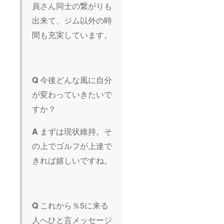
員さん同士の繋がりも
詳細：
%5の店
出来て、ジム以外の時
舗で
パーソ
間も充実しています。
ナル・
トレー
ニング
orピラ
ティス
Q
今後どんな風に自分
orスト
レッチ
が変わっていきたいで
（全て
1on1）
すか？
のいず
れかを
体験し
A
まずは現状維持。そ
ていた
だくこ
の上でゴルフが上達で
とがで
きま
きれば嬉しいですね。
す。 時
間：約
60分
（お着
替え、
Q
これから％5に来る
カウン
セリン
人へひと言メッセージ
グを