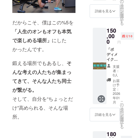
ング＋
の
開催し
PARK
を記念
所”とし
リ
ご要望
チャレ
食事
タ
ます。
North
して、
て新し
ー
から生
ン
チェッ
ン
ただ飲
詳細を見る
3F）
日頃か
い文化
を
まれた
ジ)+%5
ク／有
選
むだけ
⸻
ら応援
を発信
択
特別枠
2周年記
酸素マ
す
の会で
だからこそ、僕はこの%5を
特別な
いただ
する
る
です。
念祭(仮
シン1ヶ
はあり
一夜
いてい
場。 赤
「友人
150
称)参加
月使い
「人生のオンもオフも本気
ませ
を、あ
る皆様
塚元気
やパー
権×1→
,00
放題／
ん。 ゴ
なたと
残り10
と共に
× 藤澤
トナー
で楽しめる場所」
にした
初回カ
エクソ
0
ルフ談
共に。
祝う特
円
向希を
を誘っ
ウンセ
ソーム
義に花
％5（パ
別な夜
はじ
かったんです。
て一緒
リン
「ボ
吸引1回
を咲か
ーファ
を開催
め、 豪
に行き
グ・ス
ディメ
付き プ
せた
イブ）
しま
華ゲス
たい」
イング
イク・
ラス
り、赤
の2周年
す。 た
鍛える場所でもあるし、
そ
トと共
「ま
解析・
3ヶ月実
％5（
塚元気
を記念
だの周
支援
に
だ％5を
ゴルフ
践プロ
パー
流の処
して、
者：
んな考えの人たちが集まっ
年パー
「食・
知らな
レッス
グラ
ファイ
世術を
0人
日頃か
ティー
遊び・
い人に
ン1回／
ム」(体
ブ）2周
てきて、そんな人たち同士
聞いた
ら応援
お届
ではな
学び・
もこの
週1×4回
重-6kg
年記念
り。 さ
け予
いただ
く、“イ
つなが
空気を
パーソ
or 体脂
が繋がる。
祭！
定：
らに
いてい
ケオジ
り」を
感じて
ナル・
肪
2026
（クラ
「イケ
る皆様
製作
体感で
そして、自分を“ちょっとだ
ほし
年01
トレー
率-2%
ファン
オジ」
と共に
所”とし
きるひ
こ
月
い」 そ
ニング
or 筋肉
限定リ
の
として
祝う特
て新し
ととき
け”高められる、そんな場
リ
んな声
orピラ
量+1kg
ター
タ
輝くた
別な夜
い文化
です。
ー
にお応
ティス
or 体内
ン） ※
ン
めのヒ
詳細を見る
を開催
所。
を発信
⸻
を
えし、
orスト
年齢-5
先着５
選
ント
しま
する
当日の
択
新たに
レッチ
歳)+%5
０名様
す
や、 仲
す。 た
場。 赤
流れ
る
設けま
／ゴル
2周年記
限定！
間との
だの周
塚元気
（予
した。
180
フラウ
念祭(仮
※参加者
新しい
年パー
× 藤澤
定） •
すでに
ンジ1ヶ
称)参加