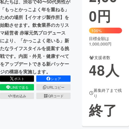
私たちは、渋谷で40〜50代男性が
0
円
「もっとかっこよく年を重ねる」
まちづくり・地域活性化
ための場所【イケオジ製作所】を
始動させます。飲食業界のカリス
CAMPFIRE for Social Good
CAMPFIRE Creation
106%
マ経営者 赤塚元気プロデュース
CAMPFIREふるさと納税
machi-ya
コミュニティ
目標金額は
により、「かっこよく老いる」新
1,000,000円
たなライフスタイルを提案する挑
戦です。内面・外見・健康すべて
支援者数
48
人
をアップデートできる新パッケー
ジの構築を実施します。
ポスト
シェア
LINEで送る
URLコピー
募集終了まで残
り
埋め込み
QRコード
終了