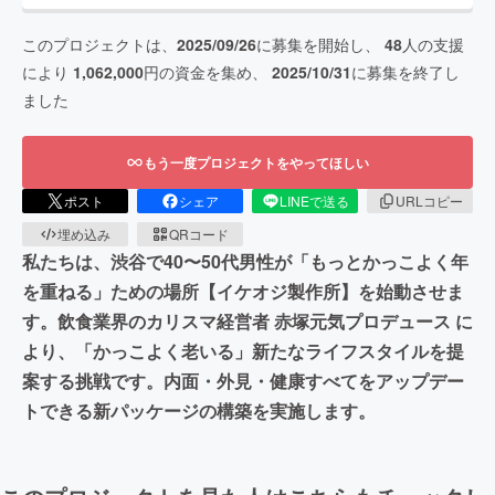
このプロジェクトは、
2025/09/26
に募集を開始し、
48
人の支援
により
1,062,000
円の資金を集め、
2025/10/31
に募集を終了し
ました
もう一度プロジェクトをやってほしい
ポスト
シェア
LINEで送る
URLコピー
埋め込み
QRコード
私たちは、渋谷で40〜50代男性が「もっとかっこよく年
を重ねる」ための場所【イケオジ製作所】を始動させま
す。飲食業界のカリスマ経営者 赤塚元気プロデュース に
より、「かっこよく老いる」新たなライフスタイルを提
案する挑戦です。内面・外見・健康すべてをアップデー
トできる新パッケージの構築を実施します。