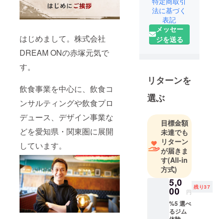
特定商取引
25%
法に基づく
表記
行動しない
メッセー
人70%
はじめまして。株式会社
ジを送る
継続する人
DREAM ONの赤塚元気で
5%…
す。
リターンを
継続する人
飲食事業を中心に、飲食コ
は5％、目標
選ぶ
ンサルティングや飲食プロ
を達成する
デュース、デザイン事業な
人も5％と言
目標金額
われていま
どを愛知県・関東圏に展開
未達でも
す。継続こ
リターン
しています。
そが成功に
が届きま
す
(All-in
つながり、
方式)
その継続こ
5,0
そが難しい
残り37
00
と考えてい
円
ます。
%5 選べ
るジム
体験チ