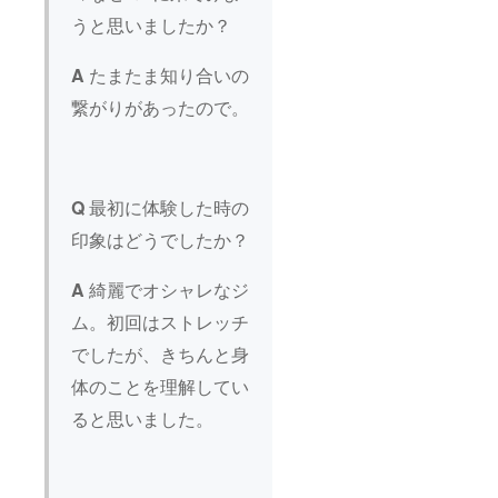
スペ
ズ：豪
うと思いましたか？
シャル
華景品
座談
もご用
会：赤
意！ •
A
たまたま知り合いの
塚元気
スペ
× 豪華
繋がりがあったので。
シャル
ゲスト
座談
によ
会：赤
る“ここ
塚元気
でしか
× 豪華
聞けな
ゲスト
Q
最初に体験した時の
い話” •
によ
クロー
る“ここ
印象はどうでしたか？
ジング
でしか
挨拶：
聞けな
次なる
い話” •
A
綺麗でオシャレなジ
挑戦を
クロー
語りま
ム。初回はストレッチ
ジング
す 開催
挨拶：
でしたが、きちんと身
概要 •
次なる
開催日
挑戦を
体のことを理解してい
時：
語りま
2025年
す 開催
ると思いました。
11月28
概要 •
日
開催日
(金)19:0
時：
0〜（約
2025年
2時間）
11月28