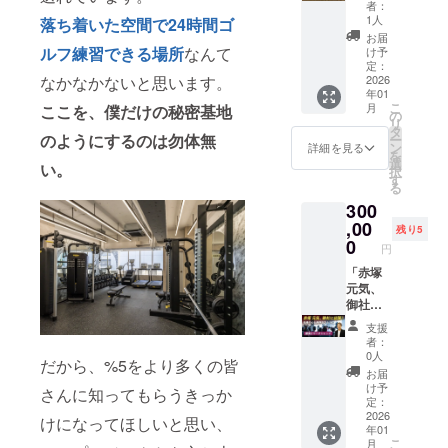
ーファ
験でき
⸻
者：
談食タ
会：赤
る、あ
(金)19:0
年記念
週1×12
ラン」
イブ）
ない、
1人
落ち着いた空間で24時間ゴ
当日の
イム：
塚元気
たたか
0〜 ＠
祭！
回パー
(体
の2周年
贅沢で
流れ
お届
エイト
× 豪華
く上質
渋谷
（クラ
ソナ
重-10kg
を記念
ルフ練習
できる場所
なんて
エネル
け予
（予
マン代
ゲスト
な夜を
DRAエ
ファン
ル・ト
or 体脂
して、
定：
ギッ
定） •
表が手
によ
お約束
なかなかないと思います。
イトマ
限定リ
レーニ
肪
2026
日頃か
シュな
オープ
がける
る“ここ
しま
年01
ン
ター
ングor
率-3%
ら応援
夜をぜ
ニング
料理と
でしか
こ
月
ここを、僕だけの秘密基地
す。
（MIYA
ン） ※
ピラ
or 筋肉
いただ
の
ひご一
挨拶 &
ワイン
聞けな
リ
⸻
SHITA
先着５
ティス
量+2kg
いてい
タ
緒に！
乾杯
で乾杯 •
のようにするのは勿体無
い話” •
ー
開催概
PARK
０名様
orスト
or 体内
る皆様
ン
日時：
詳細を見る
（赤塚
チーム
クロー
を
要 • 開
North
限定！
レッチ
年齢-8
と共に
選
調整後
元気 ×
い。
対抗
ジング
択
催日
3F）
※参加者
／ゴル
歳)+%5
祝う特
す
実施
藤澤向
ゲーム
挨拶：
る
時：
⸻
特典と
フラウ
2周年記
別な夜
（所要
希） •
／クイ
次なる
2025年
300
特別な
して限
ンジ3ヶ
念祭(仮
を開催
時間
談食タ
ズ：豪
挑戦を
11月28
一夜
定記念
月使い
称)参加
,00
しま
２〜３
イム：
残り5
華景品
語りま
日
を、あ
グッズ
放題 プ
権×1→
す。 た
0
時間）
エイト
もご用
円
す 開催
(金)19:0
なたと
付き！
ラス
初回カ
だの周
場所：
マン代
意！ •
概要 •
0〜（約
共に。
（非売
％5（
ウンセ
「赤塚
年パー
%5（パ
表が手
スペ
開催日
2時間）
％5（パ
品）
パー
リン
元気、
ティー
ーファ
がける
シャル
時：
• 開催場
ーファ
2025年
ファイ
グ・体
御社に
ではな
イブ）
料理と
座談
2025年
所：渋
イブ）
11月28
ブ）2周
組成計
出
く、“イ
ゴルフ
ワイン
会：赤
支援
11月28
谷 DRA
の2周年
日
年記念
測定／
張！」
ケオジ
ラウン
で乾杯 •
者：
塚元気
日
エイト
を記念
(金)19:0
祭！
週1×24
社員の
製作
ジ 利用
0人
チーム
× 豪華
(金)19:0
だから、%5をより多くの皆
マン
して、
0〜 ＠
（クラ
回パー
心と身
所”とし
期限：
対抗
お届
ゲスト
0〜（約
日頃か
渋谷
ファン
ソナル
体をひ
て新し
購入後
け予
ゲーム
によ
さんに知ってもらうきっか
2時間）
（東京
ら応援
DRAエ
限定リ
トレー
とつ
い文化
定：
１年 ド
／クイ
る“ここ
• 開催場
都渋谷
いただ
イトマ
ター
ニング
に。 赤
2026
を発信
リンク
けになってほしいと思い、
ズ：豪
でしか
所：渋
区神宮
年01
いてい
ン
ン） ※
＋食事
塚元気
する
はアル
華景品
聞けな
谷 DRA
こ
月
前6丁目
る皆様
（MIYA
先着５
チェッ
が御社