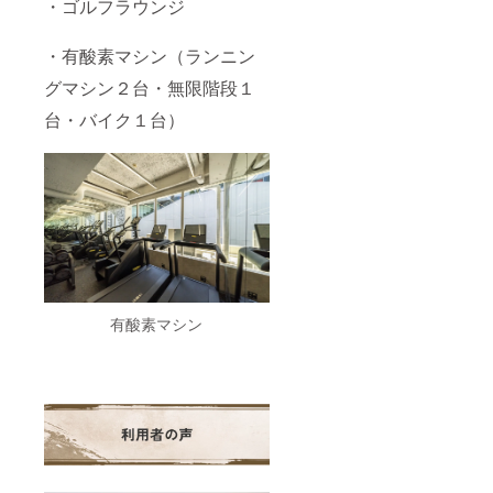
・ゴルフラウンジ
く、“イ
い話” •
だの周
ケオジ
（東京
クロー
年パー
製作
都渋谷
ジング
ティー
・有酸素マシン（ランニン
所”とし
区神宮
挨拶：
ではな
グマシン２台・無限階段１
て新し
前6丁目
次なる
く、“イ
い文化
20-10
挑戦を
ケオジ
台・バイク１台）
を発信
MIYAS
語りま
製作
する
HITA
す 開催
所”とし
場。 赤
PARK
概要 •
て新し
塚元気
North
開催日
い文化
× 藤澤
3F）
時：
を発信
向希を
2025年
する
はじ
11月28
場。 赤
め、 豪
日
塚元気
華ゲス
(金)19:0
× 藤澤
トと共
0〜（約
向希を
に
2時間）
はじ
「食・
• 開催場
め、 豪
有酸素マシン
遊び・
所：渋
華ゲス
学び・
谷 DRA
トと共
つなが
エイト
に
り」を
マン
「食・
体感で
遊び・
きるひ
（東京
学び・
ととき
都渋谷
つなが
です。
区神宮
り」を
⸻
前6丁目
体感で
当日の
20-10
きるひ