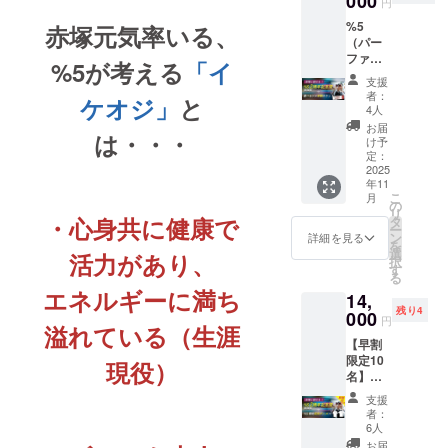
000
円
ズ：S／
特別な
式LINE
%5
赤塚元気率いる、
M／L／
夜。 日
で購入
（パー
LL／3L
頃から
画面添
ファイ
カ
応援い
%5が考える
「イ
付、予
ブ） 2
ラー：
ただい
約→来
支援
周年記
ホワイ
ている
店→体
者：
ケオジ」
と
念祭参
ト 上記
皆様と
4人
験
加権×1
からお
共に祝
お届
は・・・
＋%5 選
選び下
う特別
け予
べるジ
さい。
定：
な
ム体験
2025
%5(パ
年11
チケッ
ーファ
こ
月
ト付き
の
イブ)2
リ
(パーソ
・心身共に健康で
タ
周年記
ー
ナル・
ン
念祭を
詳細を見る
を
トレー
選
開催し
活力があり、
択
ニング
す
ます。
る
orピラ
ただの
エネルギーに満ち
14,
ティス
周年
残り4
orスト
000
パー
円
溢れている（生涯
レッ
ティー
【早割
チ)×1 ポ
ではな
限定10
ロシャ
現役）
く、“イ
名】
ツ or T
ケオジ
16,000
シャツ
製作
支援
円
×1 ポロ
所”とし
者：
→14,00
シャツ
6人
て新し
0円。
サイ
い文化
お届