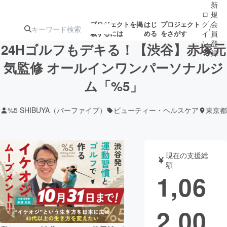
新
ロ
規
グ
会
プロジェクトを掲
はじ
プロジェクト
/
載するには
める
をさがす
イ
員
ン
登
24Hゴルフもデキる！【渋谷】赤塚元
録
気監修 オールインワンパーソナルジ
ム「%5」
人気のプロ
注目のリ
注目の新着プロ
募集終了が近いプ
もうすぐ公開
ジェクト
ターン
ジェクト
ロジェクト
されます
%5 SHIBUYA（パーファイブ）
ビューティー・ヘルスケア
東京都
アート・写真
音楽
現在の支援総
テクノロジー・ガジェット
ゲーム・サ
額
1,06
映像・映画
書籍・雑誌
2,00
ビジネス・起業
チャレンジ