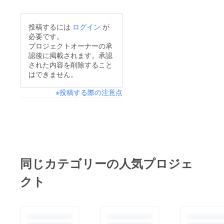
中の補助金審査に時間
を要している関係で、
投稿するには
ログイン
が
開業時期を約3ヶ月ほ
必要です。
ど延期させていただく
プロジェクトオーナーの承
認後に掲載されます。承認
こととなりました。新
された内容を削除すること
しいオープン予定は
はできません。
2025年6月ごろとなり
※投稿する際の注意点
ます。お待たせしてし
まい申し訳ありません
が、皆さまにより良い
お店をお届けできるよ
う、この期間も丁寧に
準備を進めてまいりま
同じカテゴリーの人気プロジェ
す。引き続き見守って
クト
いただけましたら幸い
です！今後も進捗があ
り次第、こちらでご報
告いたします。