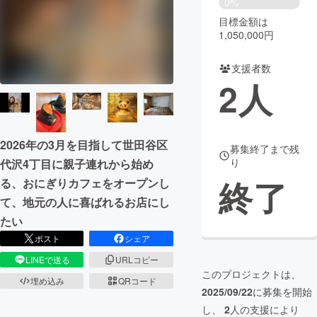
0%
目標金額は
まちづくり・地域活性化
1,050,000円
支援者数
CAMPFIRE for Social Good
CAMPFIRE Creation
2
人
CAMPFIREふるさと納税
machi-ya
コミュニティ
2026年の3月を目指して世田谷区
募集終了まで残
り
代沢4丁目に親子連れから始め
終了
る、おにぎりカフェをオープンし
て、地元の人に喜ばれるお店にし
たい
ポスト
シェア
LINEで送る
URLコピー
このプロジェクトは、
埋め込み
QRコード
2025/09/22
に募集を開始
し、
2
人の支援により