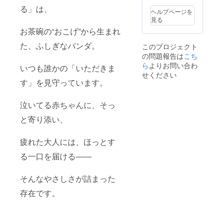
支援者
ため、
原因と
る」は、
ささ丸
様との
色や形
ヘルプページを
なりま
（東京
連絡方
に若干
見る
す。ご
都世田
法：詳
の違い
注意く
お茶碗の“おこげ”から生まれ
谷区代
細は
が生じ
ださ
沢近
メール
る場合
い。 ※
た、ふしぎなパンダ。
このプロジェクト
郊） ・
にてご
がござ
小さな
の問題報告は
支援者
こち
相談い
います
お子様
様の交
有効期
ら
よりお問い合わ
のでご
いつも誰かの「いただきま
やペッ
通費や
限：
せください
了承く
トがい
滞在
2026年
す」を見守っています。
ださ
るご家
費：各
9月〜
い。 ※
庭は、
自での
2027年
雨や汗
誤飲に
ご負担
泣いてる赤ちゃんに、そっ
9月末ま
など濡
お気を
をお願
で
れた状
つけく
と寄り添い、
いいた
態での
ださ
しま
ご使用
い。事
す。 ・
は、衣
故が起
疲れた大人には、ほっとす
支援者
類など
きまし
様との
への色
る一口を届ける――
ても、
連絡方
移りの
責任を
法：詳
原因と
負いか
細は
そんなやさしさが詰まった
なりま
ねます
メール
す。ご
のでご
にてご
存在です。
注意く
了承く
相談い
ださ
ださ
有効期
い。 ※
い。 リ
限：
小さな
ターン
2026年