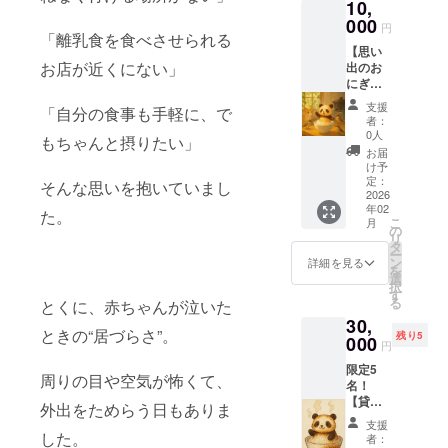
10,
キャラ
として
ワーが
クター
000
愛され
円
あると
「離乳食を食べさせられる
のてん
ていま
されて
【思い
とう虫
す︎︎ 様々
います
お店が近くにない」
出のお
のアク
ありま
ので、
にぎり
セサ
すが、
ぜひ、
枠1週間
リー︎ て
・身体
支援
好きな
「自分の食事も手軽に、で
分】
んとう
に止ま
者：
人や大
【お礼
虫はフ
ると幸
0人
もちゃんと摂りたい」
切な
のメー
ランス
せが
お届
人、そ
ル、お
やドイ
やって
け予
して大
にぎり3
ツ、欧
定：
くる ・
そんな思いを抱いていまし
事な自
個券】
2026
米諸
手に止
分への
年02
お店の
国、そ
た。
まると
贈り物
こ
月
メ
して日
の
結婚が
として
リ
ニュー
本では
タ
近づく
おすす
ー
に思い
「幸運
ン
・家の
詳細を見る
めです︎
を
出のお
を運ん
選
中で見
まるで
択
にぎり
でくれ
す
たらホ
ホンモ
る
とくに、赤ちゃんが泣いた
枠とい
る虫」
シの数
ノのて
30,
うもの
として
だけお
ときの“居づらさ”。
んとう
残り5
があり
000
愛され
金が入
円
虫が付
ます。
ていま
る ・病
いてい
限定5
大切な
す︎︎ 様々
気がち
周りの目や空気が怖くて、
るよう
名！
貴方の
ありま
な人に
で、 気
【貸切
思い出
すが、
外出をためらう日もありま
てんと
づいた
おにぎ
のおに
・身体
う虫が
支援
人もク
り屋体
ぎりを
した。
に止ま
止まる
者：
スッと