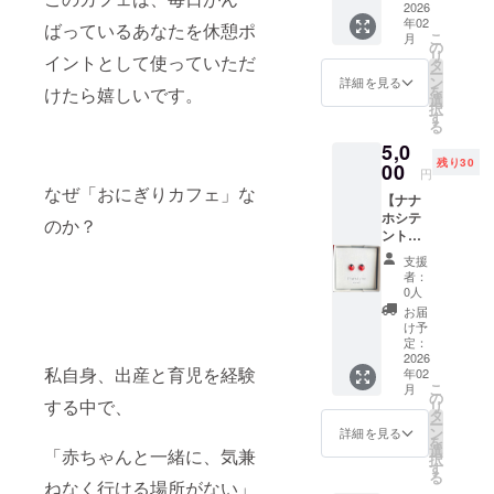
ザイン︎
2026
近づく
年02
黒紋の
ばっているあなたを休憩ポ
・家の
こ
月
丸型
の
中で見
リ
イントとして使っていただ
が、
タ
たらホ
ー
ハート
ン
詳細を見る
シの数
を
けたら嬉しいです。
に！♡
選
だけお
択
お店の
す
金が入
る
サブ
る ・病
5,0
キャラ
気がち
残り30
クター
00
な人に
円
のてん
なぜ「おにぎりカフェ」な
てんと
【ナナ
とう虫
う虫が
ホシテ
のアク
のか？
止まる
ントウ
セサ
と病を
の316製
リー︎ て
もって
支援
イヤリ
んとう
者：
いって
ング】
虫はフ
0人
くれる
CAMPF
ランス
お届
・好き
IRE特別
やドイ
け予
な人と
限定デ
ツ、欧
定：
一緒に
ザイン︎
2026
米諸
てんと
私自身、出産と育児を経験
年02
黒紋の
国、そ
う虫を
こ
月
丸型
して日
の
見つけ
する中で、
リ
が、
本では
タ
ると結
ー
ハート
「幸運
ン
詳細を見る
ばれる
を
に！♡
を運ん
選
「赤ちゃんと一緒に、気兼
モチー
択
お店の
でくれ
す
フとし
る
サブ
る虫」
ねなく行ける場所がない」
てもパ