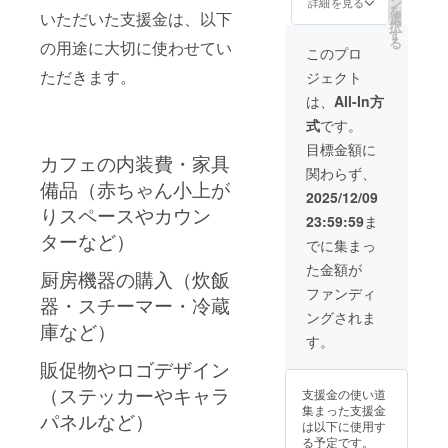
来店い
ン
名】と
詳細を見る
う虫を
贈り物
を
用は、
緒に仕
いただいた支援金は、以下
ただ
選
差し支
見つけ
として
択
衣類な
込みか
き、店
す
えなけ
ると結
おすす
る
の用途に大切に使わせてい
どへの
ら握
内で
れば
このプロ
ばれる
めです︎
色移り
り、笹
「特別
【ニッ
モチー
まるで
ただきます。
ジェクト
の原因
包みま
おにぎ
クネー
フとし
ホンモ
となり
で体験
りパー
ム】の
は、
All-In方
てもパ
ノのて
ます。
できま
ティー
記入を
ワーが
んとう
式
です。
ご注意
す！ ま
」を開
お願い
あると
虫が付
くださ
た、支
催でき
しま
目標金額に
されて
いてい
い。 ※
援者様
ます。
カフェの内装費・家具
す。 ま
います
るよう
関わらず、
小さな
が招い
実施日
た、誰
ので、
で、 気
備品（赤ちゃん小上が
お子様
たご家
につい
と食べ
2025/12/09
ぜひ、
づいた
やペッ
族やご
ては、
たの
好きな
りスペースやカウン
人もク
23:59:59
ま
トがい
友人
予定す
か、誰
人や大
スッと
るご家
（4〜6
ターなど）
る１ヶ
が作っ
でに集まっ
切な
させて
庭は、
名ま
月前ま
てくれ
人、そ
しまう
た金額が
誤飲に
で）も
でぐら
たの
して大
厨房機器の購入（炊飯
アクセ
お気を
お客様
いにご
か。。
ファンディ
事な自
サリー︎
つけく
として
器・スチーマー・冷蔵
希望を
など掲
分への
大きさ
ングされま
ださ
来店い
お知ら
載して
贈り物
は９ミ
庫など）
い。事
ただ
せくだ
良い
す。
として
リ程度
故が起
き、店
さい。
【思い
おすす
ピアス
きまし
内で
販促物やロゴデザイン
・日
出】を
めです︎
の素材
ても、
「特別
時：
短文で
まるで
は316L
支援金の使い道
（ステッカーやキャラ
責任を
おにぎ
2026年
も構い
ホンモ
製サー
集まった支援金
負いか
りパー
9月頃よ
ません
パネルなど）
ノのて
ジカル
は以下に使用す
ねます
ティー
り順次
のでご
んとう
ステン
る予定です。
のでご
」を開