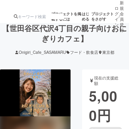
新
ロ
規
グ
会
プロジェクトを掲
はじ
プロジェクト
/
載するには
める
をさがす
イ
員
ン
登
【世田谷区代沢4丁目の親子向けおに
録
ぎりカフェ】
人気のプロ
注目のリ
注目の新着プロ
募集終了が近いプ
もうすぐ公開
Onigiri_Cafe_SASAMARU
フード・飲食店
東京都
ジェクト
ターン
ジェクト
ロジェクト
されます
アート・写真
音楽
現在の支援総
額
5,00
テクノロジー・ガジェット
ゲーム・サ
0
円
映像・映画
書籍・雑誌
ビジネス・起業
チャレンジ