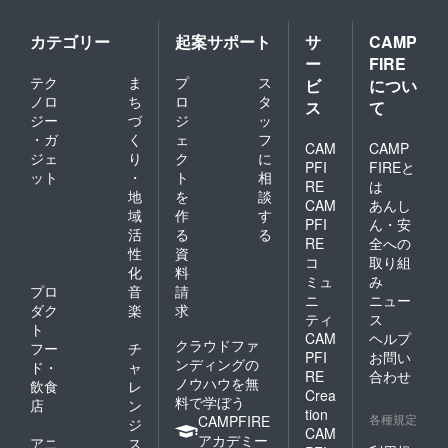
カテゴリー
起案サポート
サ
CAMP
ー
FIRE
テク
ま
プ
ス
ビ
につい
ノロ
ち
ロ
タ
ス
て
ジー
づ
ジ
ッ
・ガ
く
ェ
フ
CAM
CAMP
ジェ
り
ク
に
PFI
FIREと
ット
・
ト
相
RE
は
地
を
談
CAM
あんし
域
作
す
PFI
ん・安
活
る
る
RE
全への
性
資
コ
取り組
化
料
ミュ
み
プロ
音
請
ニ
ニュー
ダク
楽
求
ティ
ス
ト
CAM
ヘルプ
クラウドファ
フー
チ
PFI
お問い
ンディングの
ド・
ャ
RE
合わせ
ノウハウを無
飲食
レ
Crea
料で学ぼう
店
ン
tion
各種規定
CAMPFIRE
ジ
CAM
アカデミー
アニ
ス