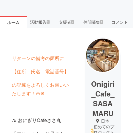
活動報告
支援者
仲間募集
コメント
ホーム
1
2
1
リターンの備考の箇所に
【住所 氏名 電話番号】
Onigiri
の記載をよろしくお願いい
_Cafe_
たします！🐞✳︎
SASA
MARU
🍙 おにぎりCafeささ丸
日本
初めてのプ
ロジェクト