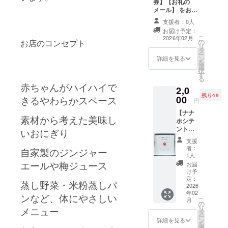
券】【お礼の
メール】 をお返
しとさせていた
支援者：0人
だきます︎︎！ ク
お届け予定：
リックポストに
こ
2026年02月
お店のコンセプト
の
て発送させてい
リ
タ
ただきます。 有
ー
ン
効期限：2026年
詳細を見る
を
選
3月から2027年3
択
す
月末まで
る
赤ちゃんがハイハイで
2,0
残り49
00
きるやわらかスペース
円
【ナナ
素材から考えた美味し
ホシテ
ントウ
いおにぎり
のピン
支援
バッ
者：
自家製のジンジャー
チ】
1人
CAMPF
お届
エールや梅ジュース
IRE特別
け予
限定デ
定：
蒸し野菜・米粉蒸しパ
ザイン︎
2026
年02
黒紋の
ンなど、体にやさしい
こ
月
丸型
の
リ
が、
メニュー
タ
ー
ハート
ン
詳細を見る
を
に！♡