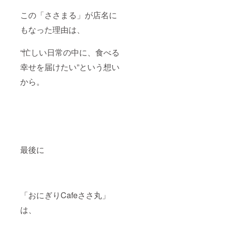
お子様
のお品
9月〜
やペッ
発送の
この「ささまる」が店名に
2027年
トがい
為に、
9月末ま
るご家
【住
もなった理由は、
で
庭は、
所・名
誤飲に
前・電
“忙しい日常の中に、食べる
お気を
話番
つけく
号】を
幸せを届けたい”という想い
ださ
ご記入
い。事
くださ
から。
故が起
いま
きまし
せ。 ど
ても、
うぞよ
責任を
ろしく
負いか
お願い
ねます
いたし
のでご
ます︎。
了承く
クリッ
ださ
最後に
クポス
い。 ク
トで発
リック
送いた
ポスト
しま
で発送
す。※送
いたし
料込み
「おにぎりCafeささ丸」
ます。※
送料込
は、
み