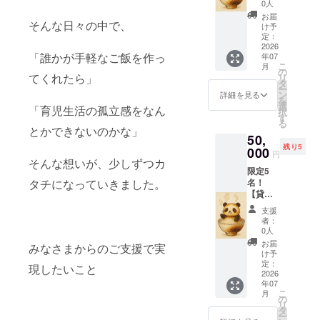
験】 お
できる
ると幸
0人
と病を
させて
店を半
限り再
せが
もって
お届
しまう
そんな日々の中で、
日貸切
現し
やって
け予
いって
アクセ
（10時
て、店
定：
くる ・
くれる
サリー︎
から13
2026
頭メ
手に止
・好き
大きさ
「誰かが手軽なご飯を作っ
年07
時半ま
ニュー
まると
な人と
こ
は９ミ
月
で）
として1
の
結婚が
一緒に
てくれたら」
リ
リ程度
で、店
週間並
タ
近づく
てんと
ー
※ 1つ1
長と一
ばせて
ン
・家の
詳細を見る
う虫を
を
つ手作
緒に仕
いただ
選
中で見
見つけ
「育児生活の孤立感をなん
択
業で制
込みか
きま
す
たらホ
ると結
る
作して
ら握
す。 あ
とかできないのかな」
シの数
ばれる
いるた
50,
り、笹
なたの
だけお
モチー
め、色
残り5
包みま
000
大事な
金が入
フとし
円
や形に
で体験
そんな想いが、少しずつカ
思い出
る ・病
てもパ
若干の
限定5
できま
のおに
気がち
ワーが
違いが
タチになっていきました。
名！
す！ ま
ぎりメ
な人に
あると
生じる
【貸切
た、支
ニュー
てんと
されて
場合が
おにぎ
援者様
、ぜひ
う虫が
います
支援
ござい
り屋体
が招い
教えて
止まる
者：
ので、
ますの
験】 お
たご家
くださ
0人
と病を
ぜひ、
でご了
店を半
族やご
い。 備
もって
お届
好きな
みなさまからのご支援で実
承くだ
日貸切
友人
考欄の
け予
いって
人や大
さい。
（10時
（１〜3
定：
箇所に
くれる
現したいこと
切な
※ 雨や
から13
2026
名ま
【おに
・好き
人、そ
汗など
年07
時半ま
で）も
ぎりの
な人と
して大
こ
月
濡れた
で）
お客様
の
メ
一緒に
事な自
リ
状態で
で、店
として
タ
ニュー
てんと
分への
ー
のご使
長と一