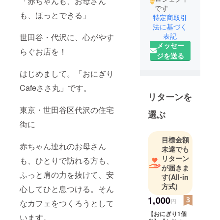
「赤ちゃんも、お母さん
です
も、ほっとできる」
特定商取引
法に基づく
表記
世田谷・代沢に、心がやす
メッセー
らぐお店を！
ジを送る
はじめまして。「おにぎり
Cafeささ丸」です。
リターンを
東京・世田谷区代沢の住宅
選ぶ
街に
目標金額
赤ちゃん連れのお母さん
未達でも
リターン
も、ひとりで訪れる方も、
が届きま
ふっと肩の力を抜けて、安
す
(All-in
方式)
心してひと息つける。そん
1,000
円
なカフェをつくろうとして
【おにぎり1個
います。