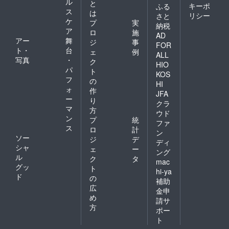
ル
と
キーポ
ふる
ス
は
リシー
さと
ケ
プ
実
納税
ア
ロ
施
AD
アー
舞
ジ
事
FOR
ト・
台
ェ
例
ALL
写真
・
ク
HIO
パ
ト
KOS
フ
の
HI
ォ
作
JFA
ー
り
クラ
マ
方
ウド
ン
プ
統
ファ
ス
ロ
計
ン
ソー
ジ
デ
ディ
シャ
ェ
ー
ング
ル
ク
タ
mac
グッ
ト
hi-ya
ド
の
補助
広
金申
め
請サ
方
ポー
ト