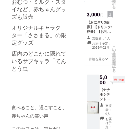
選
おむつ・ミルク・スタ
択
てんと
す
る
う虫は
イなど、赤ちゃんグッ
フラン
3,000
円
ズも販売
スやド
【おにぎり3個
イツ、
券】【ドリンク1
欧米諸
オリジナルキャラク
杯券】【お礼の
国、そ
ター「ささまる」の限
メール】をお返
して日
支援者：1人
しとさせていた
本では
定グッズ
お届け予定：
だきます！ ク
「幸運
こ
2026年02月
の
リックポストに
を運ん
リ
店内のどこかに隠れて
タ
て発送させてい
でくれ
ー
ン
ただきます。 有
る虫」
詳細を見る
いるサブキャラ「てん
を
選
効期限：2026年
として
択
す
とう虫」
3月から2027年3
愛され
る
月末まで
ていま
5,0
す︎︎ 様々
残り40
00
ありま
円
すが、
【ナナ
・身体
ホシテ
に止ま
ントウ
ると幸
の316L
せが
支援
食べること、過ごすこと、
製ピア
やって
者：
ス】
0人
くる ・
赤ちゃんの笑い声
CAMPF
手に止
お届
IRE特別
け予
まると
限定デ
定：
このカフェは、毎日がん
結婚が