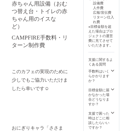
開催
記入を
虫が付
レスで
設備費
赤ちゃん用設備（おむ
了承く
催でき
（詳細
お願い
いてい
す。 両
人件費
ださ
ます。
な日程
いたし
つ替え台・トイレの赤
るよう
耳用 ※ 1
広報/宣伝費
い。 ク
実施日
はご相
ます。︎
で、 気
つ1つ手
リターン仕入
リック
ちゃん用のイスな
につい
談の上
おにぎ
づいた
作業で
れ費
ポスト
ては、
決定い
り券は
人もク
制作し
ど）
※目標金額を超
で発送
予定す
たしま
クリッ
スッと
ている
えた場合はプロ
いたし
る1ヶ月
す） ・
クポス
させて
ため、
ジェクトの運営
ます。※
CAMPFIRE手数料・リ
前まで
場所：
トにて
しまう
色や形
費に充てさせて
送料込
にご希
おにぎ
発送さ
アクセ
に若干
ターン制作費
いただきます。
み
望をお
りCafe
せてい
サリー︎
の違い
知らせ
ささ丸
ただき
大きさ
が生じ
くださ
（東京
ます。※
は９ミ
る場合
支援に関するよ
い。 ・
都世田
送料込
リ程度
がござ
くある質問
日時：
谷区代
み 有効
イヤリ
います
2026年
このカフェの実現のために
沢近
手数料はいく
期限：
ングの
のでご
9月頃よ
郊） ・
らかかります
2026年
素材は
了承く
少しでもご協力いただけま
り順次
支援者
か？
3月から
316L製
ださ
開催
様の交
2027年
サージ
い。 ※
したら幸いです☺︎
（詳細
通費や
目標金額に届
3月末ま
カルス
雨や汗
な日程
滞在
かなかった場
で （思
テンレ
など濡
はご相
費：各
合どうなりま
い出の
スで
れた状
談の上
自での
すか？
おにぎ
す。 両
態での
決定い
ご負担
り枠1週
耳用 ※ 1
ご使用
たしま
をお願
支援で困った
間分、
つ1つ手
は、衣
す） ・
いいた
時はどこに相
おにぎ
作業で
類など
場所：
しま
談したらいい
り3個
制作し
への色
おにぎ
す。 ・
おにぎりキャラ「ささま
ですか？
券）
ている
移りの
りCafe