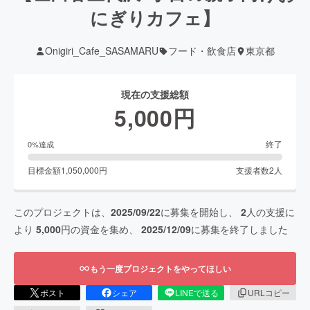
にぎりカフェ】
Onigiri_Cafe_SASAMARU
フード・飲食店
東京都
現在の支援総額
5,000
円
終了
0
%達成
目標金額
1,050,000
円
支援者数
2
人
このプロジェクトは、
2025/09/22
に募集を開始し、
2
人の支援に
より
5,000
円の資金を集め、
2025/12/09
に募集を終了しました
もう一度プロジェクトをやってほしい
ポスト
シェア
LINEで送る
URLコピー