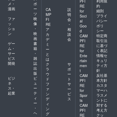
利用規
PFI
メ・
ポ
約
RE
漫画
ー
CA
説
細則
for
ツ
MP
明
プライ
Soci
ファ
映
FI
会
バシー
al
ッ
像
RE
・
ポリ
Goo
ショ
・
ア
相
シー
d
ン
映
カ
談
特定商
CAM
画
デ
会
取引法
PFI
ゲー
書
ミ
に基づ
RE
ム・
籍
ー
く表記
for
サー
・
と
情報セ
Ente
ビス
雑
は
キュリ
rtain
開発
誌
ク
サ
ティ方
men
出
ラ
ポ
針
t
版
ウ
ー
反社基
CAM
ビジ
ビ
ド
ト
本方針
PFI
ネ
ュ
フ
サ
カスタ
RE
ス・
ー
ァ
ー
マーハ
for
起業
テ
ン
ビ
ラスメ
Spor
ィ
デ
ス
ントに
ts
ー
ィ
対する
CAM
・
ン
考え方
PFI
ヘ
グ
クッ
RE