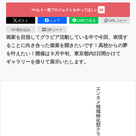
もう一度プロジェクトをやってほしい
66
ポスト
シェア
LINEで送る
URLコピー
埋め込み
QRコード
画家を目指してグラビア活動している中で今回、表現す
ることに向き合った個展を開きたいです！高校からの夢
を叶えたい！開催は９月中旬、東京都内2日間かけて
ギャラリーを借りて展示いたします。
エ
ン
タ
メ
領
域
特
化
型
ク
ラ