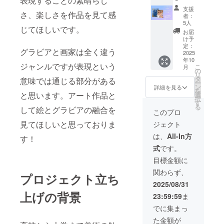
表現することの素晴らし
提供＋
支援
写真集
さ、楽しさを作品を見て感
者：
一冊＋
5人
じてほしいです。
撮影会
お届
１枠（9
け予
月23
定：
グラビアと画家は全く違う
日、東
2025
年10
京都内
ジャンルですが表現という
こ
月
スタジ
の
リ
オ）＋
タ
意味では通じる部分がある
ー
オフ会2
ン
詳細を見る
を
時間
と思います。アート作品と
選
択
す
る
して絵とグラビアの融合を
このプロ
見てほしいと思っておりま
ジェクト
は、
All-In方
す！
式
です。
目標金額に
関わらず、
プロジェクト立ち
2025/08/31
上げの背景
23:59:59
ま
でに集まっ
た金額が