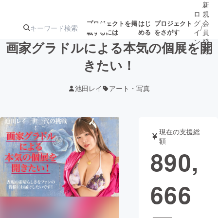
新
ロ
規
グ
会
プロジェクトを掲
はじ
プロジェクト
/
載するには
める
をさがす
イ
員
ン
登
画家グラドルによる本気の個展を開
録
きたい！
人気のプロ
注目のリ
注目の新着プロ
募集終了が近いプ
もうすぐ公開
池田レイ
アート・写真
ジェクト
ターン
ジェクト
ロジェクト
されます
アート・写真
音楽
現在の支援総
額
890,
テクノロジー・ガジェット
ゲーム・サ
666
映像・映画
書籍・雑誌
ビジネス・起業
チャレンジ