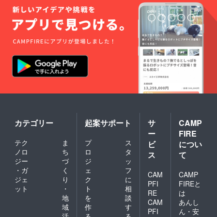
カテゴリー
起案サポート
サ
CAMP
ー
FIRE
テク
ま
プ
ス
ビ
につい
ノロ
ち
ロ
タ
ス
て
ジー
づ
ジ
ッ
・ガ
く
ェ
フ
CAM
CAMP
ジェ
り
ク
に
PFI
FIREと
ット
・
ト
相
RE
は
地
を
談
CAM
あんし
域
作
す
PFI
ん・安
活
る
る