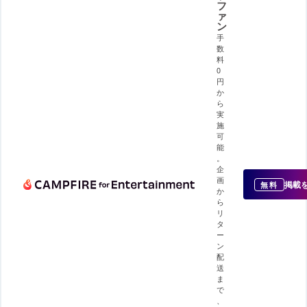
フ
ァ
ン
手
数
料
0
円
か
ら
実
施
可
能
。
企
画
掲載
無料
か
ら
リ
タ
ー
ン
配
送
ま
で
、