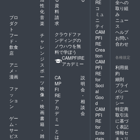
RE
全への
性
資
コ
取り組
化
料
ミュ
み
プロ
音
請
ニ
ニュー
ダク
楽
求
ティ
ス
ト
CAM
ヘルプ
クラウドファ
フー
チ
PFI
お問い
ンディングの
ド・
ャ
RE
合わせ
ノウハウを無
飲食
レ
Crea
料で学ぼう
店
ン
tion
各種規定
CAMPFIRE
ジ
CAM
アカデミー
アニ
ス
利用規
PFI
メ・
ポ
約
RE
漫画
ー
CA
説
細則
for
ツ
MP
明
プライ
Soci
ファ
映
FI
会
バシー
al
ッ
像
RE
・
ポリ
Goo
ショ
・
ア
相
シー
d
ン
映
カ
談
特定商
CAM
画
デ
会
取引法
PFI
ゲー
書
ミ
に基づ
RE
ム・
籍
ー
く表記
for
サー
・
と
情報セ
Ente
ビス
雑
は
キュリ
rtain