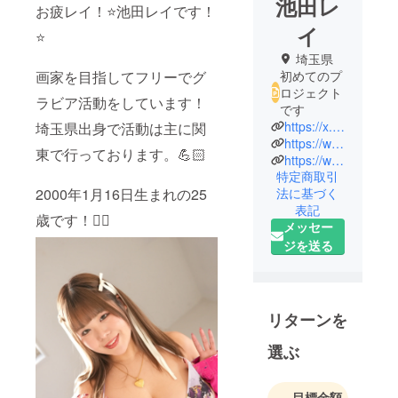
池田レ
お疲レイ！⭐️池田レイです！
イ
⭐️
埼玉県
画家を目指してフリーでグ
初めてのプ
ロジェクト
ラビア活動をしています！
です
https://x.com/rei_ikeda116?s=21&t=YzJlL-E7e3C2ANLA6HZnvQ
埼玉県出身で活動は主に関
https://www.instagram.com/rei_ikeda_0116?igsh=dDJsZ3EzaW14eWg5&utm_source=qr
東で行っております。💪🏻
https://www.tiktok.com/@rei_ikeda?_t=ZS-8xnAWksS990&_r=1
特定商取引
2000年1月16日生まれの25
法に基づく
表記
歳です！✌🏻
メッセー
ジを送る
リターンを
選ぶ
目標金額