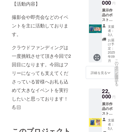
できま
000
【活動内容】
円
す！
展示作
品のポ
撮影会や即売会などのイベ
スト
カード
ントを主に活動しておりま
支援
（ハガ
者：
す。
キサイ
3人
ズ）3枚
お届
＋生写
け予
クラウドファンディングは
真10枚
定：
2025
一度挑戦させて頂き今回で2
年09
こ
月
の
回目になります。今回はフ
リ
タ
ー
リーになっても支えてくだ
ン
詳細を見る
を
選
択
さっている皆様へお礼も込
す
る
めて大きなイベントを実行
22,
000
円
したいと思っております！
展示作
💪🏻
品のポ
スト
カード
支援
（ハガ
者：
キサイ
このプロジェクト
5人