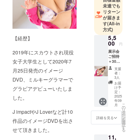
未達でも
リターン
が届きま
す
(All-in
方式)
5,5
【経歴】
00
円
展示会
2019年にスカウトされ現役
ご招待
女子大学生として2020年7
＋30秒
撮影券
支援
月25日発売のイメージ
展示会
者：
への招
3人
DVD、ミルキーグラマーで
待券と
お届
30秒の
け予
グラビアデビューいたしま
撮影券
定：
がつい
2025
した。
年09
たプラ
こ
月
ンで
の
リ
J impactやJ Loverなど計10
す！ 指
タ
ー
定され
ン
詳細を見る
を
作品のイメージDVDを出さ
た時間
選
択
内で撮
す
せて頂きました。
る
影する
11,
ことが