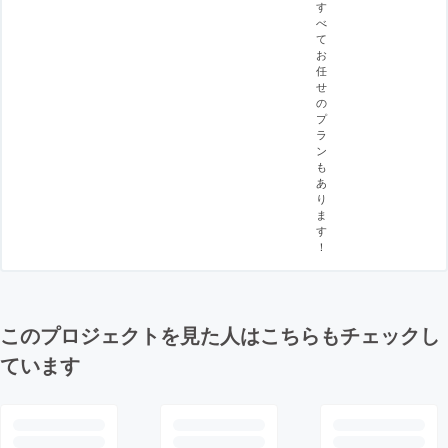
す
べ
て
お
任
せ
の
プ
ラ
ン
も
あ
り
ま
す
！
このプロジェクトを見た人はこちらもチェックし
ています