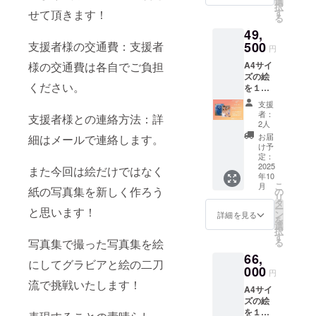
選
択
す
せて頂きます！
る
49,
支援者様の交通費：支援者
500
円
様の交通費は各自でご負担
A4サイ
ズの絵
ください。
を１点
提供＋
支援
写真集
者：
支援者様との連絡方法：詳
一冊＋
2人
撮影会
お届
細はメールで連絡します。
１枠（9
け予
月23
定：
日、東
2025
また今回は絵だけではなく
年10
京都内
こ
月
のスタ
紙の写真集を新しく作ろう
の
リ
ジオ）
タ
ー
と思います！
ン
詳細を見る
を
選
択
す
写真集で撮った写真集を絵
る
66,
にしてグラビアと絵の二刀
000
円
流で挑戦いたします！
A4サイ
ズの絵
を１点