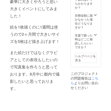
豪華に大きくやろうと思い
らかかります
か？
大きくイベントにしてみま
した！
目標金額に届
かなかった場
合どうなりま
絵を1枚描くのに1週間は使
すか？
うので2ヶ月間で大きいサイ
支援で困った
時はどこに相
ズを5枚ほど描き上げます！
談したらいい
ですか？
また絵だけではなくグラビ
ヘルプページを
アとしての表現もしたいの
見る
で写真集を作ろうと思って
このプロジェクト
おります。8月中に都内で撮
の問題報告は
こち
影したいと思っておりま
ら
よりお問い合わ
せください
す。