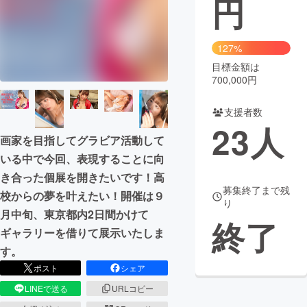
円
まちづくり・地域活性化
127%
目標金額は
CAMPFIRE for Social Good
CAMPFIRE Creation
700,000円
CAMPFIREふるさと納税
machi-ya
コミュニティ
支援者数
23
人
画家を目指してグラビア活動して
いる中で今回、表現することに向
き合った個展を開きたいです！高
募集終了まで残
校からの夢を叶えたい！開催は９
り
月中旬、東京都内2日間かけて
終了
ギャラリーを借りて展示いたしま
す。
ポスト
シェア
LINEで送る
URLコピー