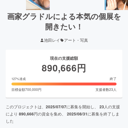
画家グラドルによる本気の個展を
開きたい！
池田レイ
アート・写真
現在の支援総額
890,666
円
終了
127
%達成
目標金額
700,000
円
支援者数
23
人
このプロジェクトは、
2025/07/07
に募集を開始し、
23
人の支援
により
890,666
円の資金を集め、
2025/08/31
に募集を終了しま
した