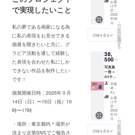
ズ）3枚
お届
＋写真
け予
で実現したいこと
集一冊
定：
2025
年09
こ
月
の
私の夢である画家になる為
リ
タ
ー
に私の表現をお見せできる
ン
詳細を見る
を
選
択
個展を開きたいと共に、グ
す
る
ラビア活動を通して経験し
38,
500
円
た表現を合わせた私にしか
写真集
できない作品を制作したい
一冊＋
A4サイ
です！
ズの絵
支援
を１点
者：
提供
個展開催日時：2025年９月
6人
お届
14日（日）〜15日（祝）10
け予
定：
時〜17時
2025
年10
こ
月
の
・場所：東京都内＊場所が
リ
タ
ー
ン
詳細を見る
決まり次第SNSでご報告さ
を