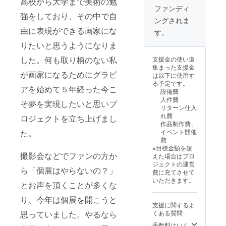
高校から大学まで美術の勉
ファンディ
強をしており、その中で自
ングされま
由に表現ができる画家にな
す。
りたいと思うようになりま
した。何も取り柄のない私
支援金の使い道
集まった支援金
が画家になるためにグラビ
は以下に使用す
る予定です。
アを始めて５年経った今こ
設備費
人件費
そ夢を実現したいと思いプ
リターン仕入
れ費
ロジェクトを立ち上げまし
作品制作費、
た。
イベント開催
費
※目標金額を超
撮影会などでファンの方か
えた場合はプロ
ジェクトの運営
ら「個展はやらないの？」
費に充てさせて
いただきます。
とお声を頂くことが多くな
り、今年は個展を開こうと
支援に関するよ
思っていました。やるなら
くある質問
手数料はいく