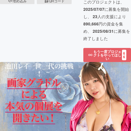
埋め込み
QRコード
このプロジェクトは、
2025/07/07
に募集を開始
し、
23
人の支援により
890,666
円の資金を集
め、
2025/08/31
に募集を
終了しました
もう一度プロジェ
6
クトをやってほし
6
い