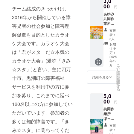
3,0
00
円
チーム結成のきっかけは、
あゆみ
2016年から開催している障
共同作
業所が
害児者の社会参加と障害理
製造 燻
支援
製ミッ
解促進を目的としたカラオ
者：
クス
3人
ケ大会です。カラオケ大会
ナッツ
お届
★ 内容
け予
は「君がスターだ☆本気の
量55g〜
定：
60g 原
2025
カラオケ大会」(愛称「きみ
年12
材料及
こ
月
び添加
の
☆スタ」)と言い、主に四万
リ
物等の
タ
ー
食品表
ン
十市、黒潮町の障害福祉
詳細を見る
を
示はお
選
択
届け商
サービスを利用中の方に参
す
る
品のラ
加を募り、これまでに延べ
5,0
ベルに
表記さ
00
円
120名以上の方に参加してい
れま
共同作
す。商
ただいています。参加者の
業所
品開封
ほっと
前には
多くは知的障害です。「き
ハート︎⸜︎
必ずお
支援
和風 焼
届けの
み☆スタ」に関わってくだ
者：
肉のた
リター
2人