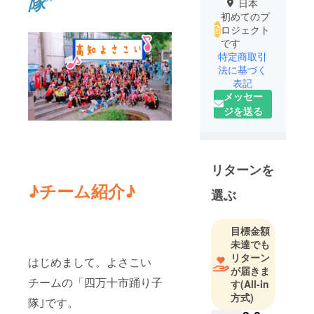
隊
”
日本
初めてのプ
ロジェクト
です
特定商取引
法に基づく
表記
メッセー
ジを送る
リターンを
♪チーム紹介♪
選ぶ
目標金額
未達でも
リターン
はじめまして。よさこい
が届きま
チームの「四万十市踊り子
す
(All-in
方式)
隊｣です。