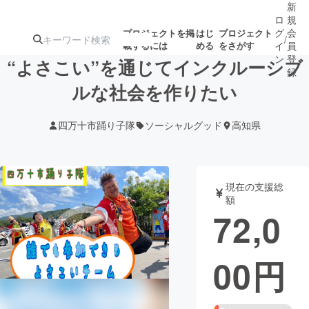
新
ロ
規
グ
会
プロジェクトを掲
はじ
プロジェクト
/
載するには
める
をさがす
イ
員
ン
登
“よさこい”を通じてインクルーシブ
録
ルな社会を作りたい
人気のプロ
注目のリ
注目の新着プロ
募集終了が近いプ
もうすぐ公開
四万十市踊り子隊
ソーシャルグッド
高知県
ジェクト
ターン
ジェクト
ロジェクト
されます
アート・写真
音楽
現在の支援総
額
72,0
テクノロジー・ガジェット
ゲーム・サ
00
円
映像・映画
書籍・雑誌
ビジネス・起業
チャレンジ