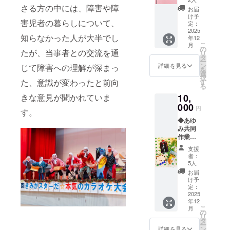
れ 1本
さる方の中には、障害や障
ンに貼
お届
360ml
付され
け予
害児者の暮らしについて、
原材料
たラベ
定：
及び添
2025
ルや注
知らなかった人が大半でし
年12
加物等
意書き
こ
月
の食品
をご確
の
たが、当事者との交流を通
リ
表示は
認くだ
タ
ー
お届け
さい。
ン
詳細を見る
じて障害への理解が深まっ
を
商品の
※一部に
選
択
ラベル
た、意識が変わったと前向
落花
す
る
に表記
生、乳
きな意見が聞かれていま
10,
されま
成分、
す。商
000
小麦、
円
す。
品開封
カ
◆あゆ
前には
シュー
み共同
必ずお
ナッ
作業所
届けの
ツ、
製造 燻
リター
アーモ
支援
製ミッ
ンに貼
ンド、
者：
クス
付され
大豆を
5人
ナッツ
たラベ
含む ※
お届
1袋 内
ルや注
本品製
け予
容量
意書き
定：
造工場
55g〜
2025
をご確
では、
年12
60g 原
認くだ
卵、エ
こ
月
材料及
さい。
の
ビを含
リ
び添加
※賞味期
タ
む製品
ー
物等の
限は製
ン
を製造
詳細を見る