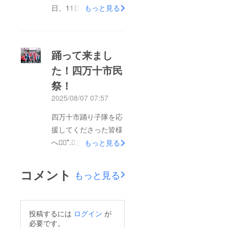
日、11日と2日間無事
もっと見る
によさこい祭り本番で
踊りきることができま
した。たくさんの声援
踊って来まし
が響く会場で、皆様か
た！四万十市民
らいただいた想いを胸
祭！
に、雨にも負けず最高
の演舞を披露すること
2025/08/07 07:57
ができました。これも
四万十市踊り子隊を応
ひとえに、ご支援くだ
援してくださった皆様
さった皆様のおかげで
へ❁⃘*.ﾟこの度は、温
もっと見る
す。心から感謝申し上
かいご支援、心より感
げます。そして、私た
謝申し上げます。おか
コメント
ちはこの勢いを胸に、
もっと見る
げさまで市民祭へ参加
9月14日に行われるよ
する事ができました！
さこい四万十へも参加
皆様からのご支援は、
します！四万十よさこ
投稿するには
ログイン
が
イベントの運営費用と
必要です。
いでも、皆様への感謝