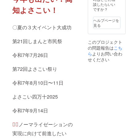
月 ※保
談したらいい
知よさこい！
存方法
ですか？
直射日
光、高
ヘルプページを
温多湿
見る
〇夏の３大イベント大成功
を避け
て保存
して下
第21回しまんと市民祭
このプロジェクト
さい。
の問題報告は
製造日
こち
からで
ら
よりお問い合わ
令和7年7月26日
きるだ
せください
け早く
発送致
第72回よさこい祭り
しま
す。 9
種類の
令和7年8月10日〜11日
フレー
バーの
よさこい四万十2025
中から
お1つ返
礼させ
令和7年9月14日
てもら
いま
す。 ※
❁⃘
ノーマライゼーションの
お選び
できま
実現に向けて前進したい
せん。