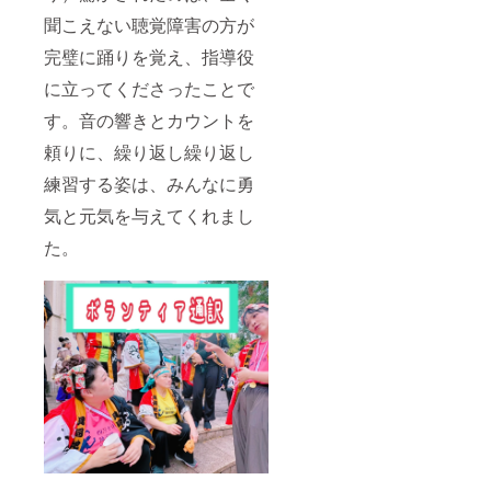
約
聞こえない聴覚障害の方が
20cm×
20cm ※
完璧に踊りを覚え、指導役
デザイ
ンは変
に立ってくださったことで
わる事
がござ
す。音の響きとカウントを
いま
頼りに、繰り返し繰り返し
す。 ※
フッ
練習する姿は、みんなに勇
ク、
オーナ
気と元気を与えてくれまし
メント
はお選
た。
びいた
だけま
せん。
予めご
了承く
ださ
い。