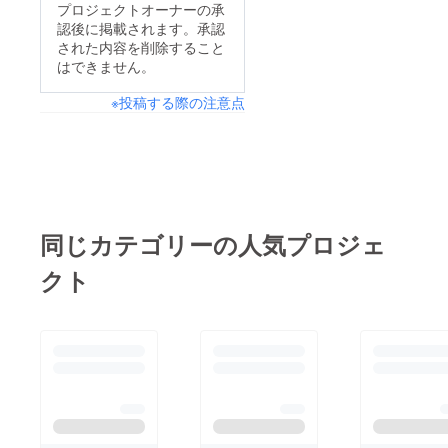
して大切に使わせてい
プロジェクトオーナーの承
の気持ちを伝えるべ
認後に掲載されます。承認
ただきます。当日は雨
く、さらに磨きをかけ
された内容を削除すること
も降りましたが多くの
はできません。
た演舞をお届けできる
方々にご来場いただ
よう、チーム一丸と
※投稿する際の注意点
き、雨にも負けず活気
なって練習に励んでま
あふれる素晴らしいお
いります。四万十の美
祭りとなりました！皆
しい自然の中で、再び
様への感謝皆様のご支
熱い踊りを披露できる
援がなければ、これほ
ことを楽しみにしてい
ど素晴らしいお祭りを
同じカテゴリーの人気プロジェ
ます。今後とも、私た
実現することは難し
ちの活動を温かく見
クト
かったでしょう。市民
守っていただけますと
祭は、地域の絆を深
幸いです。本当にあり
め、多くの人々に笑顔
がとうございました！
をもたらし、“四万十
市踊り子隊”を知って
もらえる大切なイベン
トです。皆様一人ひと