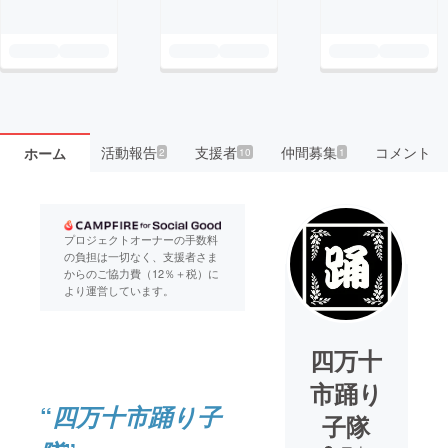
活動報告
支援者
仲間募集
コメント
ホーム
2
10
1
プロジェクトオーナーの手数料
の負担は一切なく、支援者さま
からのご協力費（12％＋税）に
より運営しています。
四万十
市踊り
“
四万十市踊り子
子隊