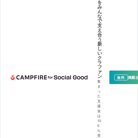
を
み
ん
な
で
支
え
合
う
新
し
い
ク
ラ
フ
ァ
ン
掲載
無料
集
ま
っ
た
支
援
金
は
10
0
%
受