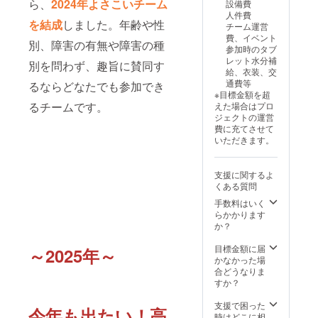
ら、
2024年よさこいチーム
設備費
ナッ
して下
人件費
ツ、
さい。
を結成
しました。年齢や性
チーム運営
アーモ
9種類の
費、イベント
ンド、
別、障害の有無や障害の種
フレー
参加時のタブ
大豆を
バーの
レット水分補
含む ※
別を問わず、趣旨に賛同す
中から
給、衣装、交
本品製
お1つ返
通費等
るならどなたでも参加でき
造工場
礼させ
※目標金額を超
では、
てもら
るチームです。
えた場合はプロ
卵、エ
いま
ジェクトの運営
ビを含
す。 ※
費に充てさせて
む製品
選ぶ事
いただきます。
を製造
はでき
してい
ませ
ます。
ん。予
支援に関するよ
※ミック
めご了
くある質問
ス品の
承くだ
為、内
手数料はいく
さい。
容にバ
らかかります
ラつき
か？
が出る
場合が
目標金額に届
～2025年～
ありま
かなかった場
す。 ※
合どうなりま
賞味期
すか？
限は製
造日か
支援で困った
今年も出たい！高
ら約6ヶ
時はどこに相