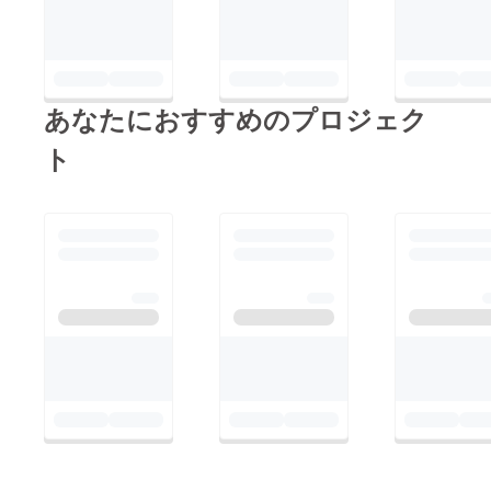
りのご支援が、その笑
顔に繋がったことを、
改めてご報告させてい
ただきます。今回の経
あなたにおすすめのプロジェク
験を糧に、来年以降も
さらに盛り上げていき
ト
たいと考えておりま
す。今後とも四万十市
踊り子隊の活動にご注
目いただけますと幸い
です。よさこい本祭、
よさこい四万十も乞う
ご期待ください♪本当
にありがとうございま
した。