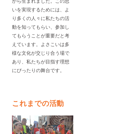
から生まれました。この思
ターン
に貼付
いを実現するためには、よ
された
ラベル
り多くの人々に私たちの活
や注意
動を知ってもらい、参加し
書きを
ご確認
てもらうことが重要だと考
くださ
い。 ※
えています。よさこいは多
賞味期
限は製
様な文化が交じり合う場で
造日か
ら約6ヶ
あり、私たちが目指す理想
月 ※保
にぴったりの舞台です。
存方法
直射日
光を避
け開封
後は冷
蔵庫
10℃以
これまでの活動
下で保
存して
下さ
い。 製
造日か
らでき
るだけ