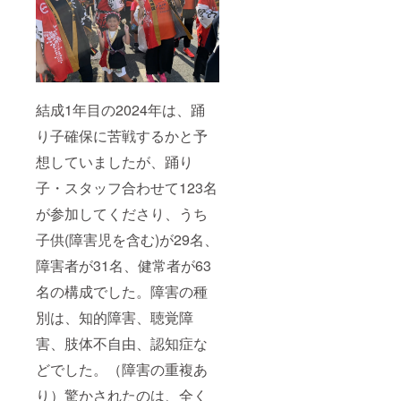
早く発
送致し
ます。
※一部に
小麦、
大豆、
りん
結成1年目の2024年は、踊
ご、ご
まを含
り子確保に苦戦するかと予
む ◆多
機能事
想していましたが、踊り
業所 ご
り工房
子・スタッフ合わせて123名
★ヒノ
キ 消臭
が参加してくださり、うち
フック
子供(障害児を含む)が29名、
または
★ヒノ
障害者が31名、健常者が63
キの
オーナ
名の構成でした。障害の種
メント
1個
別は、知的障害、聴覚障
フック
約
害、肢体不自由、認知症な
10cm×
どでした。（障害の重複あ
10cm
オーナ
り）驚かされたのは、全く
メント