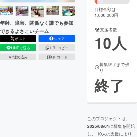
7%
目標金額は
まちづくり・地域活性化
1,000,000円
年齢、障害、関係なく誰でも参加
支援者数
CAMPFIRE for Social Good
CAMPFIRE Creation
できるよさこいチーム
10
人
ポスト
シェア
CAMPFIREふるさと納税
machi-ya
コミュニティ
LINEで送る
URLコピー
埋め込み
QRコード
募集終了まで残
り
終了
このプロジェクトは、
2025/08/01
に募集を開始
し、
10
人の支援により