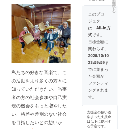
を
食品表
造日か
選
してい
択
示はお
ら約6ヶ
す
ます。
る
届け商
月 製造
※ミック
このプロ
品のラ
日から
ス品の
ジェクト
ベルに
できる
為、内
表記さ
だけ早
容にバ
は、
All-In方
れま
く発送
ラつき
式
です。
す。商
致しま
が出る
品開封
す。 ※
場合が
目標金額に
前には
保存方
ありま
関わらず、
必ずお
法 直射
す。 ※
届けの
日光を
賞味期
2025/10/10
リター
避け開
限は製
23:59:59
ま
ンに貼
封後は
造日か
付され
冷蔵庫
ら約6ヶ
でに集まっ
私たちの好きな音楽で、こ
たラベ
10℃以
月 製造
た金額が
ルや注
下で保
日から
の活動をより多くの方々に
意書き
存して
できる
ファンディ
をご確
下さ
だけ早
知っていただきたい、当事
ングされま
認くだ
い。 ※
く発送
さい。
一部に
致しま
す。
者の方の社会参加や自己実
※一部に
小麦、
す。 ※
落花
大豆、
現の機会をもっと増やした
保存方
生、乳
りん
法 直射
支援金の使い道
い、格差や差別のない社会
成分、
ご、ご
日光、
集まった支援金
小麦、
まを含
高音多
は以下に使用す
を目指したいとの想いか
カ
む
湿避け
る予定です。
シュー
て保存