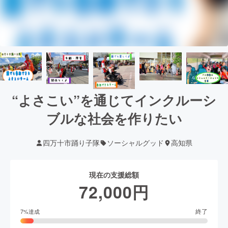
“よさこい”を通じてインクルーシ
ブルな社会を作りたい
四万十市踊り子隊
ソーシャルグッド
高知県
現在の支援総額
72,000
円
終了
7
%達成