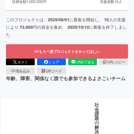
目標金額
1,000,000
円
支援者数
10
人
このプロジェクトは、
2025/08/01
に募集を開始し、
10
人の支援
により
72,000
円の資金を集め、
2025/10/10
に募集を終了しまし
た
もう一度プロジェクトをやってほしい
ポスト
シェア
LINEで送る
URLコピー
埋め込み
QRコード
年齢、障害、関係なく誰でも参加できるよさこいチーム
社
会
課
題
の
解
決