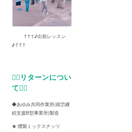
↑↑↑♪出前レッスン
♪↑↑↑
❁⃘リターンについ
て❁⃘
◆あゆみ共同作業所(就労継
続支援B型事業所)製造
★ 燻製ミックスナッツ