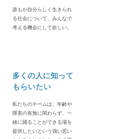
予めご
了承く
誰もが自分らしく生きられ
ださ
る社会について、みんなで
い。 ◆
共同作
考える機会にして欲しい。
業所
ほっと
ハート
★和風
焼肉の
たれ
360ml 1
本 原材
料及び
添加物
多くの人に知って
等の食
品表示
もらいたい
はお届
け商品
のラベ
ルに表
私たちのチームは、年齢や
記され
障害の有無に関わらず、一
ます。
商品開
緒に踊ることができる場を
封前に
は必ず
提供したいという強い思い
お届け
のリ