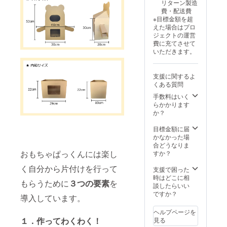
リターン製造
贈先の
し」と
費・配送費
児童養
ご記入
※目標金額を超
護施設
くださ
えた場合はプロ
を指定
い。
ジェクトの運営
する場
【施設
費に充てさせて
合は施
一覧】
いただきます。
設名を
https://j
下記の
apan-
サイト
child-
支援に関するよ
から選
foundat
くある質問
択し、
ion.org/l
備考欄
手数料はいく
ist/
にご記
らかかります
入くだ
か？
さい。
指定施
目標金額に届
設での
かなかった場
寄贈受
合どうなりま
け入れ
おもちゃぱっくんには楽し
すか？
が難し
い場合
く自分から片付けを行って
支援で困った
は希望
時はどこに相
もらうために
３つの要素
を
施設と
談したらいい
同じ都
ですか？
導入しています。
道府県
に寄贈
ヘルプページを
させて
１．作ってわくわく！
見る
いただ