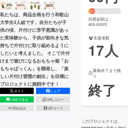
まちづくり・地域活性化
21%
私たちは、商品企画を行う和歌山
目標金額は
大学生3人組です。自分たちが子
400,000円
CAMPFIRE for Social Good
CAMPFIRE Creation
供の頃、片付けに苦手意識があっ
CAMPFIREふるさと納税
machi-ya
コミュニティ
た実体験から、子供が前向きな気
支援者数
17
人
持ちで片付けに取り組めるように
したいと考えました。 そこで片付
けまで遊びになるおもちゃ箱「お
もちゃぱっくん」を開発し、「楽
募集終了まで残
しい片付け習慣の創出」を目標に
り
終了
プロジェクトに挑戦中です！
ポスト
シェア
LINEで送る
URLコピー
埋め込み
QRコード
このプロジェクトは、