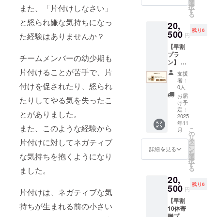
は10体
選
択
また、「片付けしなさい」
寄贈プ
す
る
ラン、
と怒られ嫌な気持ちになっ
20,
早割10
残り6
体寄贈
500
た経験はありませんか？
円
プラン
【早割
と同じ
プラ
内容に
チームメンバーの幼少期も
ン】 ・
なりま
数量：
す。 ★
片付けることが苦手で、片
支援
10点 ・
寄贈さ
者：
付けを促されたり、怒られ
サイ
せてい
0人
ズ：約
ただく
お届
たりしてやる気を失ったこ
53cm
商品に
け予
ついて
定：
とがありました。
2025
・数
年11
量：5点
また、このような経験から
こ
月
・サイ
の
リ
ズ：約
タ
片付けに対してネガティブ
ー
53cm
ン
詳細を見る
を
な気持ちを抱くようになり
いただ
選
択
いた支
す
る
ました。
援金で
20,
おも
残り6
500
ちゃ
円
片付けは、ネガティブな気
ぱっく
【早割
ん5体を
持ちが生まれる前の小さい
10体寄
児童養
贈プラ