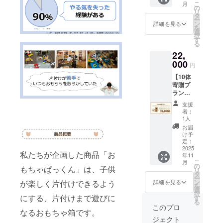
じ都道
こ
月
ただく
の
府県に
リ
商品に
タ
寄贈さ
ー
ついて
ン
詳細を見る
せてい
を
・数
選
ただき
択
量：10
す
ます。
る
点 ・サ
特に指
22,
イズ：
定希望
000
約53cm
がない
円
いただ
場合は
【10体
いた支
「な
寄贈プ
援金で
し」と
ラン】
おも
ご記入
活動報
ちゃ
くださ
支援
告を含
ぱっく
者：
い。
むメッ
ん10体
1人
【施設
セージ
を児童
お届
一覧】
メール
養護施
け予
https://j
を送ら
定：
設に寄
apan-
せてい
2025
贈いた
child-
私たちが企画した商品「お
年11
ただき
しま
foundat
こ
月
ます。
の
す。 寄
もちゃぱっくん」は、子供
ion.org/l
リ
※このリ
タ
贈先の
ist/
ー
ターン
ン
児童養
が楽しく片付けできるよう
詳細を見る
を
は5体寄
選
護施設
択
贈プラ
にする、片付けまで遊びに
す
を指定
る
ン、早
する場
このプロ
なるおもちゃ箱です。
割10体
合は施
ジェクト
寄贈プ
設名を