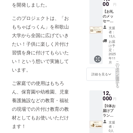
00
を開発しました。
円
【お礼
のメッ
このプロジェクトは、「お
セージ
＋オリ
もちゃぱっくん」を和歌山
支援
ジナル
者：
大学から全国に広げていき
ステッ
13人
カー】
お届
たい！子供に楽しく片付け
感謝の
け予
気持ち
定：
習慣を身に付けてもらいた
を込め
2025
年11
て、お
い！という想いで実施して
こ
月
礼のお
の
リ
手紙
います。
タ
ー
（進捗
ン
詳細を見る
を
報告含
選
択
ご家庭での使用はもちろ
む）と
す
る
オリジ
ん、保育園や幼稚園、児童
12,
ナルス
テッ
000
円
養護施設などの教育・福祉
カーを
【5体お
お送り
の現場での片付け教育の教
届けプ
しま
ラン】
す。 ス
材としてもお使いいただけ
・数
テッ
支援
量：5点
ます！
カーサ
者：
・サイ
イズ：
0人