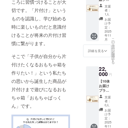
護施設
ころに習慣づけることが大
ン】 数
に寄贈
支援
量限
切です。「片付け」という
いたし
者：
定、早
ます。
1人
割寄贈
ものを認識し、学び始める
寄贈先
お届
プラン
の児童
け予
時に楽しいものだと意識付
です！
定：
養護施
活動報
2025
設を指
けることが将来の片付け習
年11
告を含
定する
こ
月
むメッ
の
場合は
慣に繋がります。
リ
セージ
タ
施設名
ー
メール
ン
を下記
詳細を見る
を
を送ら
選
のサイ
そこで「子供が自分から片
択
せてい
す
トより
る
ただき
付けたくなるおもちゃ箱を
選択
22,
ます。
し、備
作りたい！」という私たち
※このリ
000
考欄に
円
ターン
ご記入
の思いから誕生した商品が
【10体
は5体寄
くださ
お届け
贈プラ
い。指
片付けまで遊びになるおも
プラ
ン、10
定施設
ン】 ・
体寄贈
での寄
ちゃ箱「おもちゃぱっく
支援
数量：
プラン
贈受け
者：
10点 ・
と同じ
0人
ん」です。
入れが
サイ
内容に
難しい
お届
ズ：約
なりま
け予
場合は
53cm
す。 ★
定：
希望施
2025
寄贈さ
設と同
年11
せてい