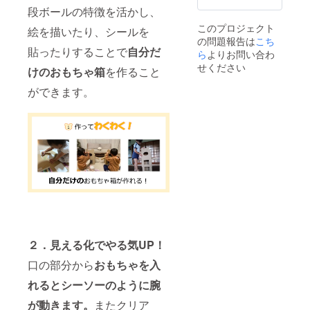
きま
段ボールの特徴を活かし、
す。特
このプロジェクト
に指定
絵を描いたり、シールを
の問題報告は
希望が
こち
貼ったりすることで
自分だ
ない場
ら
よりお問い合わ
合は
せください
けのおもちゃ箱
を作ること
「な
し」と
ができます。
ご記入
くださ
い。
【施設
一覧】
https://j
apan-
child-
foundat
ion.org/l
ist/
２．見える化でやる気UP！
口の部分から
おもちゃを入
れるとシーソーのように腕
が動きます。
またクリア