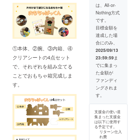
ランと
下記の
は、All-or-
同じ内
サイト
Nothing方式
容にな
から選
りま
択し、
です。
す。 ★
備考欄
目標金額を
寄贈さ
にご記
せてい
入くだ
達成した場
ただく
さい。
合にのみ、
商品に
指定施
①本体、②腕、③内箱、④
ついて
設での
2025/09/13
・数
寄贈受
クリアシートの4点セット
23:59:59
ま
量：10
け入れ
点 ・サ
が難し
でに集まっ
で、それぞれを組み立てる
イズ：
い場合
た金額が
約53cm
は希望
ことでおもちゃ箱完成しま
いただ
施設と
ファンディ
いた支
す。
同じ都
ングされま
援金で
道府県
おも
に寄贈
す。
ちゃ
させて
ぱっく
いただ
ん10体
きま
支援金の使い道
を児童
す。特
集まった支援金
養護施
に指定
は以下に使用す
設に寄
希望が
る予定です。
贈いた
ない場
リターン仕入
しま
合は
れ費
す。 寄
「な