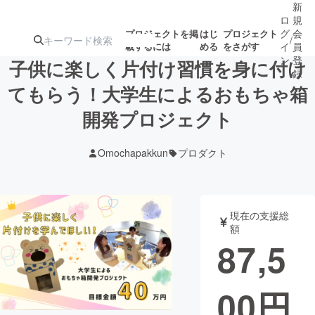
新
ロ
規
グ
会
プロジェクトを掲
はじ
プロジェクト
/
載するには
める
をさがす
イ
員
ン
登
子供に楽しく片付け習慣を身に付け
録
てもらう！大学生によるおもちゃ箱
開発プロジェクト
人気のプロ
注目のリ
注目の新着プロ
募集終了が近いプ
もうすぐ公開
ジェクト
ターン
ジェクト
ロジェクト
されます
Omochapakkun
プロダクト
アート・写真
音楽
現在の支援総
テクノロジー・ガジェット
ゲーム・サ
額
87,5
映像・映画
書籍・雑誌
00
円
ビジネス・起業
チャレンジ