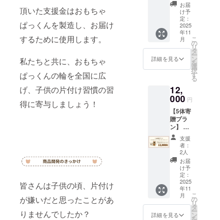
ズ：約
5cm×5
お届
頂いた支援金はおもちゃ
53cm
cm
け予
定：
ぱっくんを製造し、お届け
2025
年11
するために使用します。
こ
月
の
リ
タ
ー
ン
詳細を見る
私たちと共に、おもちゃ
を
選
択
ぱっくんの輪を全国に広
す
る
12,
げ、子供の片付け習慣の習
000
円
得に寄与しましょう！
【5体寄
贈プラ
ン】 活
動報告
支援
を含む
者：
メッ
2人
セージ
お届
メール
け予
を送ら
定：
せてい
2025
皆さんは子供の頃、片付け
年11
ただき
こ
月
ます。
が嫌いだと思ったことがあ
の
リ
※このリ
タ
ー
りませんでしたか？
ターン
ン
詳細を見る
を