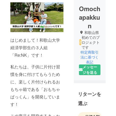
Omoch
apakku
n
和歌山県
初めてのプ
はじめまして！和歌山大学
ロジェクト
経済学部生の３人組
です
特定商取引
「Re:NK」です！
法に基づく
表記
私たちは、子供に片付け習
メッセー
ジを送る
慣を身に付けてもらうため
に、楽しく片付けられるお
もちゃ箱である「おもちゃ
リターンを
ぱっくん」を開発していま
選ぶ
す！
この商品を開発するきっか