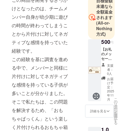
目標金額
未達なら
けとなったのは、チームメ
全額返金
ンバー自身が幼少期に遊び
されます
(All-or-
の時間が終わってしまうこ
Nothing
とから片付けに対してネガ
方式)
500
ティブな感情を持っていた
円
【お礼
経験です。
のメッ
この経験を基に調査を進め
セー
ジ】 感
支援
る中で、メンバーと同様に
謝の気
者：
持ちを
0人
片付けに対してネガティブ
込め
お届
て、お
け予
な感情を持っている子供が
礼の
定：
メール
2025
多いことが分かりました。
年11
をお送
こ
月
りしま
そこで私たちは、この問題
の
リ
す。
タ
ー
を解決するため、「おも
ン
詳細を見る
を
選
ちゃぱっくん」という楽し
択
す
る
く片付けられるおもちゃ箱
1,0