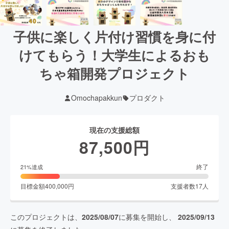
子供に楽しく片付け習慣を身に付
けてもらう！大学生によるおも
ちゃ箱開発プロジェクト
Omochapakkun
プロダクト
現在の支援総額
87,500
円
終了
21
%達成
目標金額
400,000
円
支援者数
17
人
このプロジェクトは、
2025/08/07
に募集を開始し、
2025/09/13